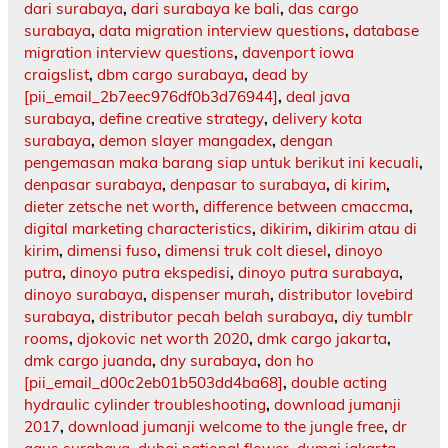
dari surabaya
,
dari surabaya ke bali
,
das cargo
surabaya
,
data migration interview questions
,
database
migration interview questions
,
davenport iowa
craigslist
,
dbm cargo surabaya
,
dead by
[pii_email_2b7eec976df0b3d76944]
,
deal java
surabaya
,
define creative strategy
,
delivery kota
surabaya
,
demon slayer mangadex
,
dengan
pengemasan maka barang siap untuk berikut ini kecuali
,
denpasar surabaya
,
denpasar to surabaya
,
di kirim
,
dieter zetsche net worth
,
difference between cmaccma
,
digital marketing characteristics
,
dikirim
,
dikirim atau di
kirim
,
dimensi fuso
,
dimensi truk colt diesel
,
dinoyo
putra
,
dinoyo putra ekspedisi
,
dinoyo putra surabaya
,
dinoyo surabaya
,
dispenser murah
,
distributor lovebird
surabaya
,
distributor pecah belah surabaya
,
diy tumblr
rooms
,
djokovic net worth 2020
,
dmk cargo jakarta
,
dmk cargo juanda
,
dny surabaya
,
don ho
[pii_email_d00c2eb01b503dd4ba68]
,
double acting
hydraulic cylinder troubleshooting
,
download jumanji
2017
,
download jumanji welcome to the jungle free
,
dr