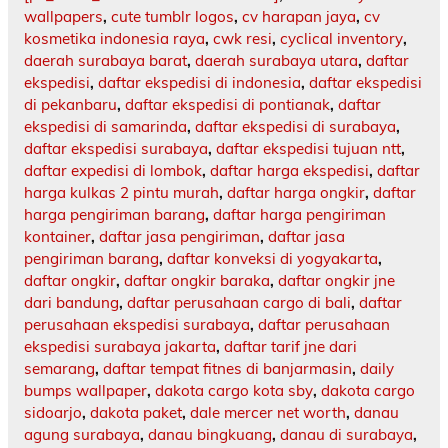
wallpapers
,
cute tumblr logos
,
cv harapan jaya
,
cv
kosmetika indonesia raya
,
cwk resi
,
cyclical inventory
,
daerah surabaya barat
,
daerah surabaya utara
,
daftar
ekspedisi
,
daftar ekspedisi di indonesia
,
daftar ekspedisi
di pekanbaru
,
daftar ekspedisi di pontianak
,
daftar
ekspedisi di samarinda
,
daftar ekspedisi di surabaya
,
daftar ekspedisi surabaya
,
daftar ekspedisi tujuan ntt
,
daftar expedisi di lombok
,
daftar harga ekspedisi
,
daftar
harga kulkas 2 pintu murah
,
daftar harga ongkir
,
daftar
harga pengiriman barang
,
daftar harga pengiriman
kontainer
,
daftar jasa pengiriman
,
daftar jasa
pengiriman barang
,
daftar konveksi di yogyakarta
,
daftar ongkir
,
daftar ongkir baraka
,
daftar ongkir jne
dari bandung
,
daftar perusahaan cargo di bali
,
daftar
perusahaan ekspedisi surabaya
,
daftar perusahaan
ekspedisi surabaya jakarta
,
daftar tarif jne dari
semarang
,
daftar tempat fitnes di banjarmasin
,
daily
bumps wallpaper
,
dakota cargo kota sby
,
dakota cargo
sidoarjo
,
dakota paket
,
dale mercer net worth
,
danau
agung surabaya
,
danau bingkuang
,
danau di surabaya
,