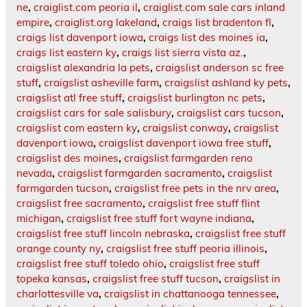
ne
,
craiglist.com peoria il
,
craiglist.com sale cars inland
empire
,
craiglist.org lakeland
,
craigs list bradenton fl
,
craigs list davenport iowa
,
craigs list des moines ia
,
craigs list eastern ky
,
craigs list sierra vista az.
,
craigslist alexandria la pets
,
craigslist anderson sc free
stuff
,
craigslist asheville farm
,
craigslist ashland ky pets
,
craigslist atl free stuff
,
craigslist burlington nc pets
,
craigslist cars for sale salisbury
,
craigslist cars tucson
,
craigslist com eastern ky
,
craigslist conway
,
craigslist
davenport iowa
,
craigslist davenport iowa free stuff
,
craigslist des moines
,
craigslist farmgarden reno
nevada
,
craigslist farmgarden sacramento
,
craigslist
farmgarden tucson
,
craigslist free pets in the nrv area
,
craigslist free sacramento
,
craigslist free stuff flint
michigan
,
craigslist free stuff fort wayne indiana
,
craigslist free stuff lincoln nebraska
,
craigslist free stuff
orange county ny
,
craigslist free stuff peoria illinois
,
craigslist free stuff toledo ohio
,
craigslist free stuff
topeka kansas
,
craigslist free stuff tucson
,
craigslist in
charlottesville va
,
craigslist in chattanooga tennessee
,