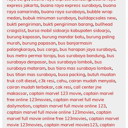
express jakarta
,
buana raya express surabaya
,
buana
raya samarinda
,
buana raya surabaya
,
bubble wrap
medan
,
bubuk minuman surabaya
,
buildapcsales new
,
bukti pengiriman
,
bukti pengiriman barang
,
bullhead
craigslist
,
bursa mobil sidoarjo kabupaten sidoarjo
,
burung kapasan
,
burung mandar batu
,
burung paling
murah
,
burung papasan
,
bus banjarmasin
palangkaraya
,
bus cargo
,
bus harapan jaya surabaya
,
bus metro permai toraja
,
bus surabaya bandung
,
bus
surabaya denpasar
,
bus surabaya lombok
,
bus
surabaya mataram
,
bus tiara mas surabaya lombok
,
bus titian mas surabaya
,
busa packing
,
butuh muatan
truk colt diesel
,
c3k resi
,
cahu
,
cairan mudah menyala
,
cairan mudah terbakar
,
cak resi
,
call center jne
makassar
,
captain marvel 123 movie
,
captain marvel
free online 123movies
,
captain marvel full movie
dailymotion
,
captain marvel full movie online 123
,
captain marvel full movie online 123movies
,
captain
marvel full movie online free 123movies
,
captain marvel
movie 123movies
,
captain marvel movies123
,
captain