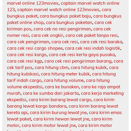
marvel online 123movies
,
captain marvel watch online
123
,
captain marvel watch online 123movies
,
cara
bungkus paket
,
cara bungkus paket baju
,
cara bungkus
paket online shop
,
cara bungkus paketan
,
cara cek
kiriman pos
,
cara cek no resi pengiriman
,
cara cek
nomer resi
,
cara cek ongkir
,
cara cek paket tanpa resi
,
cara cek pengiriman
,
cara cek resi
,
cara cek resi baraka
,
cara cek resi cargo shopee
,
cara cek resi indah logistik
,
cara cek resi kargo
,
cara cek resi kerta gaya pusaka
,
cara cek resi kgp
,
cara cek resi pengiriman barang
,
cara
cek tarif pos
,
cara hitung cbm
,
cara hitung kubik
,
cara
hitung kubikasi
,
cara hitung meter kubik
,
cara hitung
tarif indah cargo
,
cara hitung volume
,
cara hitung
volume ekspedisi
,
cara ke bunaken
,
cara ke raja ampat
murah
,
cara ke sumba dari jakarta
,
cara kerja marketing
ekspedisi
,
cara kirim barang lewat cargo
,
cara kirim
barang lewat kargo bandara
,
cara kirim barang lewat
kereta api
,
cara kirim burung lewat jne
,
cara kirim emas
lewat paket
,
cara kirim hewan lewat jne
,
cara kirim
motor
,
cara kirim motor lewat jne
,
cara kirim motor