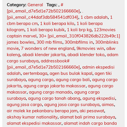
Category:
General
Tags:
,
#
[pii_email_d7e5d1e72b502166660e]
,
.
[pii_email_c44daf3db584541df034]
,
1 cbm adalah
,
1
cbm berapa cm
,
1 koli berapa kilo
,
1 koli berapa
kilogram
,
1 koli berapa kubik
,
1 koli brp kg
,
123movies
captain marvel
,
30+ [pii_email_310f043826db222b49c1]
james bowles
,
300 mb films
,
300mbfilms in
,
300mblinks
movie
,
7 wonders of new england
,
9kmovies win
,
a&w
kaleng
,
abadi klender jakarta
,
abadi klender toko
,
adam
cargo surabaya
,
addressbook#
[pii_email_d7e5d1e72b502166660e]
,
admin ekspedisi
adalah
,
aertembaga
,
agen bus bulak kapal
,
agen tiki
surabaya
,
agung cargo
,
agung cargo bali
,
agung cargo
jakarta
,
agung cargo jakarta makassar
,
agung cargo
makassar
,
agung cargo manado
,
agung cargo
surabaya
,
agung cargo tanah abang
,
agung ekspedisi
,
agung jasa cargo
,
agung jasa cargo surabaya
,
aimas
,
air molek ke pekanbaru berapa jam
,
aki pesawat
,
akshay kumar nationality
,
alamat bali prima surabaya
,
alamat ekspedisi makassar
,
alamat indah cargo banda