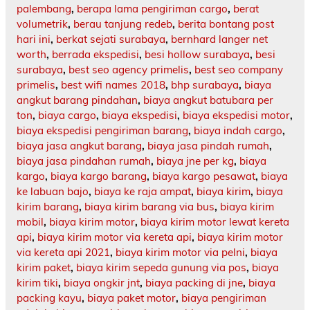
palembang
,
berapa lama pengiriman cargo
,
berat
volumetrik
,
berau tanjung redeb
,
berita bontang post
hari ini
,
berkat sejati surabaya
,
bernhard langer net
worth
,
berrada ekspedisi
,
besi hollow surabaya
,
besi
surabaya
,
best seo agency primelis
,
best seo company
primelis
,
best wifi names 2018
,
bhp surabaya
,
biaya
angkut barang pindahan
,
biaya angkut batubara per
ton
,
biaya cargo
,
biaya ekspedisi
,
biaya ekspedisi motor
,
biaya ekspedisi pengiriman barang
,
biaya indah cargo
,
biaya jasa angkut barang
,
biaya jasa pindah rumah
,
biaya jasa pindahan rumah
,
biaya jne per kg
,
biaya
kargo
,
biaya kargo barang
,
biaya kargo pesawat
,
biaya
ke labuan bajo
,
biaya ke raja ampat
,
biaya kirim
,
biaya
kirim barang
,
biaya kirim barang via bus
,
biaya kirim
mobil
,
biaya kirim motor
,
biaya kirim motor lewat kereta
api
,
biaya kirim motor via kereta api
,
biaya kirim motor
via kereta api 2021
,
biaya kirim motor via pelni
,
biaya
kirim paket
,
biaya kirim sepeda gunung via pos
,
biaya
kirim tiki
,
biaya ongkir jnt
,
biaya packing di jne
,
biaya
packing kayu
,
biaya paket motor
,
biaya pengiriman