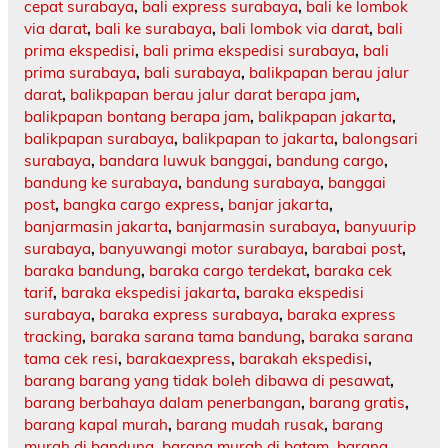
cepat surabaya
,
bali express surabaya
,
bali ke lombok
via darat
,
bali ke surabaya
,
bali lombok via darat
,
bali
prima ekspedisi
,
bali prima ekspedisi surabaya
,
bali
prima surabaya
,
bali surabaya
,
balikpapan berau jalur
darat
,
balikpapan berau jalur darat berapa jam
,
balikpapan bontang berapa jam
,
balikpapan jakarta
,
balikpapan surabaya
,
balikpapan to jakarta
,
balongsari
surabaya
,
bandara luwuk banggai
,
bandung cargo
,
bandung ke surabaya
,
bandung surabaya
,
banggai
post
,
bangka cargo express
,
banjar jakarta
,
banjarmasin jakarta
,
banjarmasin surabaya
,
banyuurip
surabaya
,
banyuwangi motor surabaya
,
barabai post
,
baraka bandung
,
baraka cargo terdekat
,
baraka cek
tarif
,
baraka ekspedisi jakarta
,
baraka ekspedisi
surabaya
,
baraka express surabaya
,
baraka express
tracking
,
baraka sarana tama bandung
,
baraka sarana
tama cek resi
,
barakaexpress
,
barakah ekspedisi
,
barang barang yang tidak boleh dibawa di pesawat
,
barang berbahaya dalam penerbangan
,
barang gratis
,
barang kapal murah
,
barang mudah rusak
,
barang
murah di bandung
,
barang murah di batam
,
barang