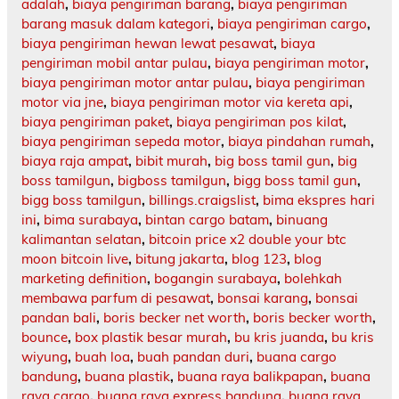
adalah
,
biaya pengiriman barang
,
biaya pengiriman
barang masuk dalam kategori
,
biaya pengiriman cargo
,
biaya pengiriman hewan lewat pesawat
,
biaya
pengiriman mobil antar pulau
,
biaya pengiriman motor
,
biaya pengiriman motor antar pulau
,
biaya pengiriman
motor via jne
,
biaya pengiriman motor via kereta api
,
biaya pengiriman paket
,
biaya pengiriman pos kilat
,
biaya pengiriman sepeda motor
,
biaya pindahan rumah
,
biaya raja ampat
,
bibit murah
,
big boss tamil gun
,
big
boss tamilgun
,
bigboss tamilgun
,
bigg boss tamil gun
,
bigg boss tamilgun
,
billings.craigslist
,
bima ekspres hari
ini
,
bima surabaya
,
bintan cargo batam
,
binuang
kalimantan selatan
,
bitcoin price x2 double your btc
moon bitcoin live
,
bitung jakarta
,
blog 123
,
blog
marketing definition
,
bogangin surabaya
,
bolehkah
membawa parfum di pesawat
,
bonsai karang
,
bonsai
pandan bali
,
boris becker net worth
,
boris becker worth
,
bounce
,
box plastik besar murah
,
bu kris juanda
,
bu kris
wiyung
,
buah loa
,
buah pandan duri
,
buana cargo
bandung
,
buana plastik
,
buana raya balikpapan
,
buana
raya cargo
,
buana raya express bandung
,
buana raya