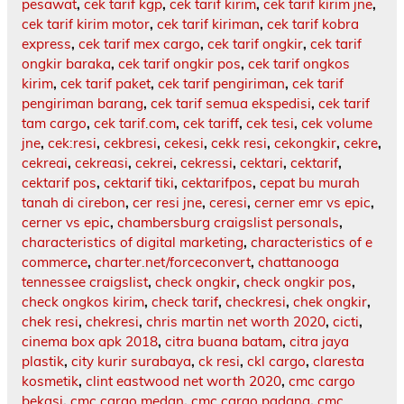
pesawat
,
cek tarif kgp
,
cek tarif kirim
,
cek tarif kirim jne
,
cek tarif kirim motor
,
cek tarif kiriman
,
cek tarif kobra
express
,
cek tarif mex cargo
,
cek tarif ongkir
,
cek tarif
ongkir baraka
,
cek tarif ongkir pos
,
cek tarif ongkos
kirim
,
cek tarif paket
,
cek tarif pengiriman
,
cek tarif
pengiriman barang
,
cek tarif semua ekspedisi
,
cek tarif
tam cargo
,
cek tarif.com
,
cek tariff
,
cek tesi
,
cek volume
jne
,
cek:resi
,
cekbresi
,
cekesi
,
cekk resi
,
cekongkir
,
cekre
,
cekreai
,
cekreasi
,
cekrei
,
cekressi
,
cektari
,
cektarif
,
cektarif pos
,
cektarif tiki
,
cektarifpos
,
cepat bu murah
tanah di cirebon
,
cer resi jne
,
ceresi
,
cerner emr vs epic
,
cerner vs epic
,
chambersburg craigslist personals
,
characteristics of digital marketing
,
characteristics of e
commerce
,
charter.net/forceconvert
,
chattanooga
tennessee craigslist
,
check ongkir
,
check ongkir pos
,
check ongkos kirim
,
check tarif
,
checkresi
,
chek ongkir
,
chek resi
,
chekresi
,
chris martin net worth 2020
,
cicti
,
cinema box apk 2018
,
citra buana batam
,
citra jaya
plastik
,
city kurir surabaya
,
ck resi
,
ckl cargo
,
claresta
kosmetik
,
clint eastwood net worth 2020
,
cmc cargo
bekasi
,
cmc cargo medan
,
cmc cargo padang
,
cmc