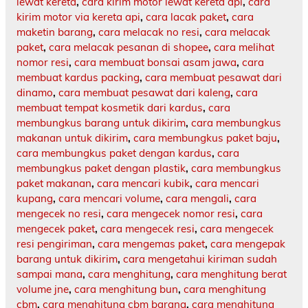
lewat kereta
,
cara kirim motor lewat kereta api
,
cara
kirim motor via kereta api
,
cara lacak paket
,
cara
maketin barang
,
cara melacak no resi
,
cara melacak
paket
,
cara melacak pesanan di shopee
,
cara melihat
nomor resi
,
cara membuat bonsai asam jawa
,
cara
membuat kardus packing
,
cara membuat pesawat dari
dinamo
,
cara membuat pesawat dari kaleng
,
cara
membuat tempat kosmetik dari kardus
,
cara
membungkus barang untuk dikirim
,
cara membungkus
makanan untuk dikirim
,
cara membungkus paket baju
,
cara membungkus paket dengan kardus
,
cara
membungkus paket dengan plastik
,
cara membungkus
paket makanan
,
cara mencari kubik
,
cara mencari
kupang
,
cara mencari volume
,
cara mengali
,
cara
mengecek no resi
,
cara mengecek nomor resi
,
cara
mengecek paket
,
cara mengecek resi
,
cara mengecek
resi pengiriman
,
cara mengemas paket
,
cara mengepak
barang untuk dikirim
,
cara mengetahui kiriman sudah
sampai mana
,
cara menghitung
,
cara menghitung berat
volume jne
,
cara menghitung bun
,
cara menghitung
cbm
,
cara menghitung cbm barang
,
cara menghitung