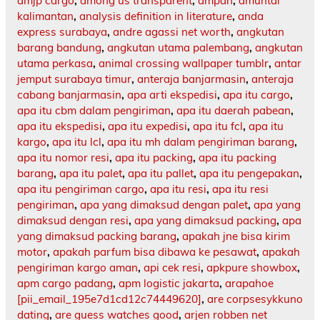
amjp cargo
,
among us transparent
,
ampah
,
amuntai
kalimantan
,
analysis definition in literature
,
anda
express surabaya
,
andre agassi net worth
,
angkutan
barang bandung
,
angkutan utama palembang
,
angkutan
utama perkasa
,
animal crossing wallpaper tumblr
,
antar
jemput surabaya timur
,
anteraja banjarmasin
,
anteraja
cabang banjarmasin
,
apa arti ekspedisi
,
apa itu cargo
,
apa itu cbm dalam pengiriman
,
apa itu daerah pabean
,
apa itu ekspedisi
,
apa itu expedisi
,
apa itu fcl
,
apa itu
kargo
,
apa itu lcl
,
apa itu mh dalam pengiriman barang
,
apa itu nomor resi
,
apa itu packing
,
apa itu packing
barang
,
apa itu palet
,
apa itu pallet
,
apa itu pengepakan
,
apa itu pengiriman cargo
,
apa itu resi
,
apa itu resi
pengiriman
,
apa yang dimaksud dengan palet
,
apa yang
dimaksud dengan resi
,
apa yang dimaksud packing
,
apa
yang dimaksud packing barang
,
apakah jne bisa kirim
motor
,
apakah parfum bisa dibawa ke pesawat
,
apakah
pengiriman kargo aman
,
api cek resi
,
apkpure showbox
,
apm cargo padang
,
apm logistic jakarta
,
arapahoe
[pii_email_195e7d1cd12c74449620]
,
are corpsesykkuno
dating
,
are guess watches good
,
arjen robben net