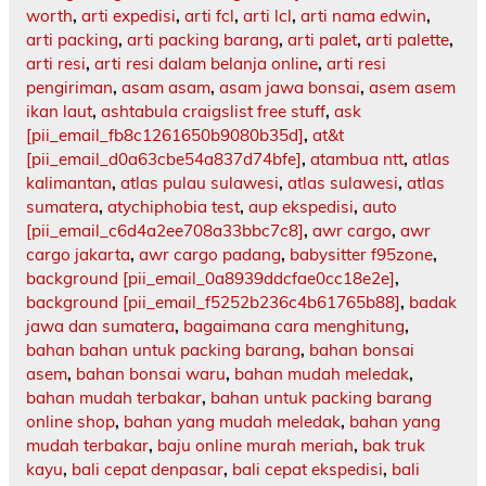
worth
,
arti expedisi
,
arti fcl
,
arti lcl
,
arti nama edwin
,
arti packing
,
arti packing barang
,
arti palet
,
arti palette
,
arti resi
,
arti resi dalam belanja online
,
arti resi
pengiriman
,
asam asam
,
asam jawa bonsai
,
asem asem
ikan laut
,
ashtabula craigslist free stuff
,
ask
[pii_email_fb8c1261650b9080b35d]
,
at&t
[pii_email_d0a63cbe54a837d74bfe]
,
atambua ntt
,
atlas
kalimantan
,
atlas pulau sulawesi
,
atlas sulawesi
,
atlas
sumatera
,
atychiphobia test
,
aup ekspedisi
,
auto
[pii_email_c6d4a2ee708a33bbc7c8]
,
awr cargo
,
awr
cargo jakarta
,
awr cargo padang
,
babysitter f95zone
,
background [pii_email_0a8939ddcfae0cc18e2e]
,
background [pii_email_f5252b236c4b61765b88]
,
badak
jawa dan sumatera
,
bagaimana cara menghitung
,
bahan bahan untuk packing barang
,
bahan bonsai
asem
,
bahan bonsai waru
,
bahan mudah meledak
,
bahan mudah terbakar
,
bahan untuk packing barang
online shop
,
bahan yang mudah meledak
,
bahan yang
mudah terbakar
,
baju online murah meriah
,
bak truk
kayu
,
bali cepat denpasar
,
bali cepat ekspedisi
,
bali