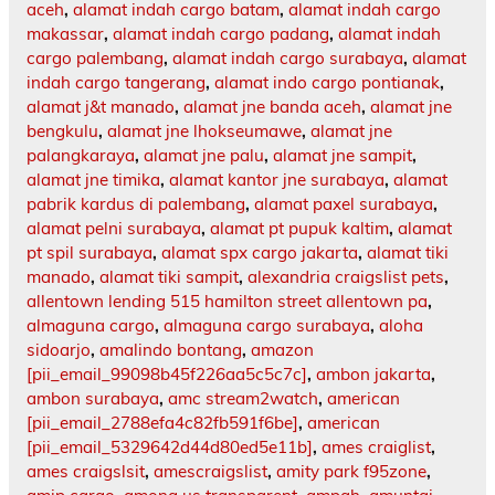
aceh
,
alamat indah cargo batam
,
alamat indah cargo
makassar
,
alamat indah cargo padang
,
alamat indah
cargo palembang
,
alamat indah cargo surabaya
,
alamat
indah cargo tangerang
,
alamat indo cargo pontianak
,
alamat j&t manado
,
alamat jne banda aceh
,
alamat jne
bengkulu
,
alamat jne lhokseumawe
,
alamat jne
palangkaraya
,
alamat jne palu
,
alamat jne sampit
,
alamat jne timika
,
alamat kantor jne surabaya
,
alamat
pabrik kardus di palembang
,
alamat paxel surabaya
,
alamat pelni surabaya
,
alamat pt pupuk kaltim
,
alamat
pt spil surabaya
,
alamat spx cargo jakarta
,
alamat tiki
manado
,
alamat tiki sampit
,
alexandria craigslist pets
,
allentown lending 515 hamilton street allentown pa
,
almaguna cargo
,
almaguna cargo surabaya
,
aloha
sidoarjo
,
amalindo bontang
,
amazon
[pii_email_99098b45f226aa5c5c7c]
,
ambon jakarta
,
ambon surabaya
,
amc stream2watch
,
american
[pii_email_2788efa4c82fb591f6be]
,
american
[pii_email_5329642d44d80ed5e11b]
,
ames craiglist
,
ames craigslsit
,
amescraigslist
,
amity park f95zone
,