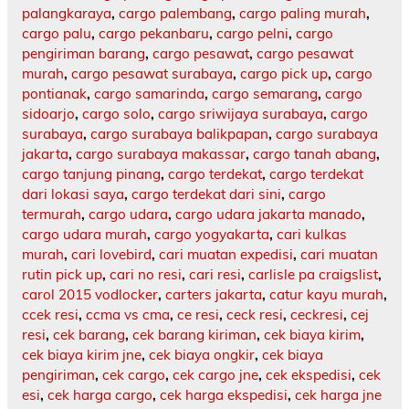
palangkaraya
,
cargo palembang
,
cargo paling murah
,
cargo palu
,
cargo pekanbaru
,
cargo pelni
,
cargo
pengiriman barang
,
cargo pesawat
,
cargo pesawat
murah
,
cargo pesawat surabaya
,
cargo pick up
,
cargo
pontianak
,
cargo samarinda
,
cargo semarang
,
cargo
sidoarjo
,
cargo solo
,
cargo sriwijaya surabaya
,
cargo
surabaya
,
cargo surabaya balikpapan
,
cargo surabaya
jakarta
,
cargo surabaya makassar
,
cargo tanah abang
,
cargo tanjung pinang
,
cargo terdekat
,
cargo terdekat
dari lokasi saya
,
cargo terdekat dari sini
,
cargo
termurah
,
cargo udara
,
cargo udara jakarta manado
,
cargo udara murah
,
cargo yogyakarta
,
cari kulkas
murah
,
cari lovebird
,
cari muatan expedisi
,
cari muatan
rutin pick up
,
cari no resi
,
cari resi
,
carlisle pa craigslist
,
carol 2015 vodlocker
,
carters jakarta
,
catur kayu murah
,
ccek resi
,
ccma vs cma
,
ce resi
,
ceck resi
,
ceckresi
,
cej
resi
,
cek barang
,
cek barang kiriman
,
cek biaya kirim
,
cek biaya kirim jne
,
cek biaya ongkir
,
cek biaya
pengiriman
,
cek cargo
,
cek cargo jne
,
cek ekspedisi
,
cek
esi
,
cek harga cargo
,
cek harga ekspedisi
,
cek harga jne