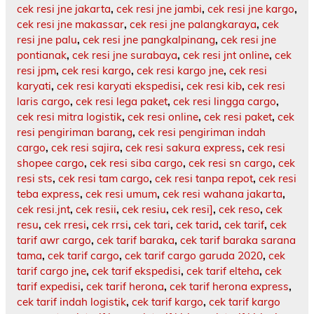
cek resi jne jakarta
,
cek resi jne jambi
,
cek resi jne kargo
,
cek resi jne makassar
,
cek resi jne palangkaraya
,
cek
resi jne palu
,
cek resi jne pangkalpinang
,
cek resi jne
pontianak
,
cek resi jne surabaya
,
cek resi jnt online
,
cek
resi jpm
,
cek resi kargo
,
cek resi kargo jne
,
cek resi
karyati
,
cek resi karyati ekspedisi
,
cek resi kib
,
cek resi
laris cargo
,
cek resi lega paket
,
cek resi lingga cargo
,
cek resi mitra logistik
,
cek resi online
,
cek resi paket
,
cek
resi pengiriman barang
,
cek resi pengiriman indah
cargo
,
cek resi sajira
,
cek resi sakura express
,
cek resi
shopee cargo
,
cek resi siba cargo
,
cek resi sn cargo
,
cek
resi sts
,
cek resi tam cargo
,
cek resi tanpa repot
,
cek resi
teba express
,
cek resi umum
,
cek resi wahana jakarta
,
cek resi.jnt
,
cek resii
,
cek resiu
,
cek resi]
,
cek reso
,
cek
resu
,
cek rresi
,
cek rrsi
,
cek tari
,
cek tarid
,
cek tarif
,
cek
tarif awr cargo
,
cek tarif baraka
,
cek tarif baraka sarana
tama
,
cek tarif cargo
,
cek tarif cargo garuda 2020
,
cek
tarif cargo jne
,
cek tarif ekspedisi
,
cek tarif elteha
,
cek
tarif expedisi
,
cek tarif herona
,
cek tarif herona express
,
cek tarif indah logistik
,
cek tarif kargo
,
cek tarif kargo