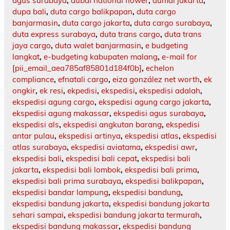
agus surabaya
,
dubai national flower
,
dumai jakarta
,
dupa bali
,
duta cargo balikpapan
,
duta cargo
banjarmasin
,
duta cargo jakarta
,
duta cargo surabaya
,
duta express surabaya
,
duta trans cargo
,
duta trans
jaya cargo
,
duta walet banjarmasin
,
e budgeting
langkat
,
e-budgeting kabupaten malang
,
e-mail for
[pii_email_aea785af85801d184f0b]
,
echelon
compliance
,
efnatali cargo
,
eiza gonzález net worth
,
ek
ongkir
,
ek resi
,
ekpedisi
,
ekspedisi
,
ekspedisi adalah
,
ekspedisi agung cargo
,
ekspedisi agung cargo jakarta
,
ekspedisi agung makassar
,
ekspedisi agus surabaya
,
ekspedisi als
,
ekspedisi angkutan barang
,
ekspedisi
antar pulau
,
ekspedisi artinya
,
ekspedisi atlas
,
ekspedisi
atlas surabaya
,
ekspedisi aviatama
,
ekspedisi awr
,
ekspedisi bali
,
ekspedisi bali cepat
,
ekspedisi bali
jakarta
,
ekspedisi bali lombok
,
ekspedisi bali prima
,
ekspedisi bali prima surabaya
,
ekspedisi balikpapan
,
ekspedisi bandar lampung
,
ekspedisi bandung
,
ekspedisi bandung jakarta
,
ekspedisi bandung jakarta
sehari sampai
,
ekspedisi bandung jakarta termurah
,
ekspedisi bandung makassar
,
ekspedisi bandung