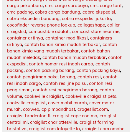
cargo pekanbaru
,
cmc cargo surabaya
,
cmc cargo tarif
,
cmc padang
,
cobra cargo bandung
,
cobra ekspedisi
,
cobra ekspedisi bandung
,
cobra ekspedisi jakarta
,
cocofinder reverse phone lookup
,
collegeshape
,
collier
craigslist
,
combustible adalah
,
comcast store near me
,
container artinya
,
container modifikasi
,
containers
artinya
,
contoh bahan kimia mudah terbakar
,
contoh
bahan kimia yang mudah terbakar
,
contoh bahan
mudah meledak
,
contoh bahan mudah terbakar
,
contoh
ekspedisi
,
contoh nomor resi indah cargo
,
contoh
packing
,
contoh packing barang
,
contoh packing kayu
,
contoh pengiriman paket barang
,
contoh resi
,
contoh
resi indah cargo
,
contoh resi jne palsu
,
contoh resi
pengiriman
,
contoh resi pengiriman barang
,
contoh
volume
,
cookeville craiglist
,
cookeville craigslist pets
,
cookville craigslist
,
cover mobil murah
,
cover motor
murah
,
coxweb
,
cp pimpandhost
,
crageslist.com
,
craiglist bradenton fl
,
craiglist cape cod ma
,
craiglist
central mi
,
craiglist charlottesville
,
craiglist farming
bristol va
,
craiglist.com lafayette la
,
craiglist.com omaha