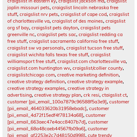
craigslist in eastern ky
,
craigslist jackson ma
,
craigslist
joplin missouri pets
,
craigslist lincoln nebraska free
stuff
,
craigslist nrv pets
,
craigslist of cape cod
,
craigslist
of charlottesville va
,
craigslist of des moines
,
craigslist
org sf bay
,
craigslist pets dayton
,
craigslist pets
greenville nc
,
craigslist pets sac
,
craigslist redding ca
free stuff
,
craigslist sacramento california free stuff
,
craigslist sw va personals
,
craigslist tucson free stuff
,
craigslist wichita falls texas free stuff
,
craigslist
williamsport free stuff
,
craigslist.com charlottesville va
,
craigslist.com huntington wv
,
craigslist/collier county
,
craigslistchicago com
,
creative marketing definition
,
creative strategy definition
,
creative strategy example
,
creative strategy examples
,
creative strategy in
advertising
,
creative strategy plan
,
crk resi
,
ctaigslist ct
,
customer [pii_email_100a7879c96588f5a3e9]
,
customer
[pii_email_464033620b31958ebadc]
,
customer
[pii_email_4d72f15edf4f78134a68]
,
customer
[pii_email_663aec47e4acc8407b7d]
,
customer
[pii_email_68a48caeb44567fb09a6]
,
customer
[pii_email_af2253e2c7d48150d998]
,
cute trendy