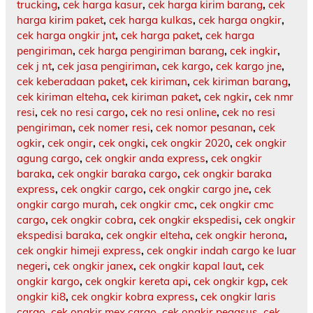
trucking
,
cek harga kasur
,
cek harga kirim barang
,
cek
harga kirim paket
,
cek harga kulkas
,
cek harga ongkir
,
cek harga ongkir jnt
,
cek harga paket
,
cek harga
pengiriman
,
cek harga pengiriman barang
,
cek ingkir
,
cek j nt
,
cek jasa pengiriman
,
cek kargo
,
cek kargo jne
,
cek keberadaan paket
,
cek kiriman
,
cek kiriman barang
,
cek kiriman elteha
,
cek kiriman paket
,
cek ngkir
,
cek nmr
resi
,
cek no resi cargo
,
cek no resi online
,
cek no resi
pengiriman
,
cek nomer resi
,
cek nomor pesanan
,
cek
ogkir
,
cek ongir
,
cek ongki
,
cek ongkir 2020
,
cek ongkir
agung cargo
,
cek ongkir anda express
,
cek ongkir
baraka
,
cek ongkir baraka cargo
,
cek ongkir baraka
express
,
cek ongkir cargo
,
cek ongkir cargo jne
,
cek
ongkir cargo murah
,
cek ongkir cmc
,
cek ongkir cmc
cargo
,
cek ongkir cobra
,
cek ongkir ekspedisi
,
cek ongkir
ekspedisi baraka
,
cek ongkir elteha
,
cek ongkir herona
,
cek ongkir himeji express
,
cek ongkir indah cargo ke luar
negeri
,
cek ongkir janex
,
cek ongkir kapal laut
,
cek
ongkir kargo
,
cek ongkir kereta api
,
cek ongkir kgp
,
cek
ongkir ki8
,
cek ongkir kobra express
,
cek ongkir laris
cargo
,
cek ongkir mex cargo
,
cek ongkir pegasus
,
cek