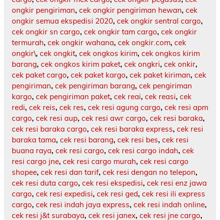
ongkir pengiriman
,
cek ongkir pengiriman hewan
,
cek
ongkir semua ekspedisi 2020
,
cek ongkir sentral cargo
,
cek ongkir sn cargo
,
cek ongkir tam cargo
,
cek ongkir
termurah
,
cek ongkir wahana
,
cek ongkir.com
,
cek
ongkir\
,
cek ongkit
,
cek ongkos kirim
,
cek ongkos kirim
barang
,
cek ongkos kirim paket
,
cek ongkri
,
cek onkir
,
cek paket cargo
,
cek paket kargo
,
cek paket kiriman
,
cek
pengiriman
,
cek pengiriman barang
,
cek pengiriman
kargo
,
cek pengiriman paket
,
cek reai
,
cek reasi
,
cek
redi
,
cek reis
,
cek res
,
cek resi agung cargo
,
cek resi apm
cargo
,
cek resi aup
,
cek resi awr cargo
,
cek resi baraka
,
cek resi baraka cargo
,
cek resi baraka express
,
cek resi
baraka tama
,
cek resi barang
,
cek resi bes
,
cek resi
buana raya
,
cek resi cargo
,
cek resi cargo indah
,
cek
resi cargo jne
,
cek resi cargo murah
,
cek resi cargo
shopee
,
cek resi dan tarif
,
cek resi dengan no telepon
,
cek resi duta cargo
,
cek resi ekspedisi
,
cek resi enz jawa
cargo
,
cek resi expedisi
,
cek resi ged
,
cek resi ili express
cargo
,
cek resi indah jaya express
,
cek resi indah online
,
cek resi j&t surabaya
,
cek resi janex
,
cek resi jne cargo
,