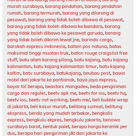
murah surabaya
,
barang pindahan
,
barang pindahan
rumah
,
barang termurah
,
barang yang dilarang di
pesawat
,
barang yang tidak boleh dibawa di pesawat
,
barang yang tidak boleh dibawa ke bandara
,
barang
yang tidak boleh dibawa ke pesawat garuda
,
barang
yang tidak boleh dikirim lewat jne
,
barindo cargo
,
barokah express indonesia
,
batam pos natuna
,
batas
maksimal tinggi muatan truk
,
baton rouge craigslist free
stuff
,
batu alam karang pilang
,
batu kajang
,
batu kajang
kalimantan
,
batu kajang kalimantan timur
,
batu kajang
kaltim
,
batu surabaya
,
batukajang
,
baubau post
,
bawa
mobil dari jakarta ke pontianak
,
baya jaya express
,
bayar tol berapa
,
beastars mangadex
,
beda pengiriman
cargo dan reguler
,
beetv apk me
,
beetv for ios
,
beetv hq
,
beetv ios
,
beetv not working
,
beetv.me/
,
beli bubble wrap
di jakarta
,
beli kasur murah
,
belitang sumsel
,
belitung
ekspress
,
benda yang mudah terbakar
,
bengkalis
express
,
bengkulu ekpres
,
bengkulu jakarta
,
benowo
surabaya barat
,
bentuk palet
,
berapa harga keramik per
dus
,
berapa hari pengiriman j&t dari jakarta ke