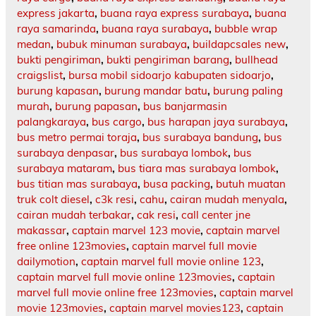
express jakarta
,
buana raya express surabaya
,
buana
raya samarinda
,
buana raya surabaya
,
bubble wrap
medan
,
bubuk minuman surabaya
,
buildapcsales new
,
bukti pengiriman
,
bukti pengiriman barang
,
bullhead
craigslist
,
bursa mobil sidoarjo kabupaten sidoarjo
,
burung kapasan
,
burung mandar batu
,
burung paling
murah
,
burung papasan
,
bus banjarmasin
palangkaraya
,
bus cargo
,
bus harapan jaya surabaya
,
bus metro permai toraja
,
bus surabaya bandung
,
bus
surabaya denpasar
,
bus surabaya lombok
,
bus
surabaya mataram
,
bus tiara mas surabaya lombok
,
bus titian mas surabaya
,
busa packing
,
butuh muatan
truk colt diesel
,
c3k resi
,
cahu
,
cairan mudah menyala
,
cairan mudah terbakar
,
cak resi
,
call center jne
makassar
,
captain marvel 123 movie
,
captain marvel
free online 123movies
,
captain marvel full movie
dailymotion
,
captain marvel full movie online 123
,
captain marvel full movie online 123movies
,
captain
marvel full movie online free 123movies
,
captain marvel
movie 123movies
,
captain marvel movies123
,
captain