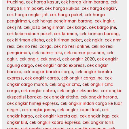
trucking
,
cek harga kasur
,
cek harga kirim barang
,
cek
harga kirim paket
,
cek harga kulkas
,
cek harga ongkir
,
cek harga ongkir jnt
,
cek harga paket
,
cek harga
pengiriman
,
cek harga pengiriman barang
,
cek ingkir
,
cek j nt
,
cek jasa pengiriman
,
cek kargo
,
cek kargo jne
,
cek keberadaan paket
,
cek kiriman
,
cek kiriman barang
,
cek kiriman elteha
,
cek kiriman paket
,
cek ngkir
,
cek nmr
resi
,
cek no resi cargo
,
cek no resi online
,
cek no resi
pengiriman
,
cek nomer resi
,
cek nomor pesanan
,
cek
ogkir
,
cek ongir
,
cek ongki
,
cek ongkir 2020
,
cek ongkir
agung cargo
,
cek ongkir anda express
,
cek ongkir
baraka
,
cek ongkir baraka cargo
,
cek ongkir baraka
express
,
cek ongkir cargo
,
cek ongkir cargo jne
,
cek
ongkir cargo murah
,
cek ongkir cmc
,
cek ongkir cmc
cargo
,
cek ongkir cobra
,
cek ongkir ekspedisi
,
cek ongkir
ekspedisi baraka
,
cek ongkir elteha
,
cek ongkir herona
,
cek ongkir himeji express
,
cek ongkir indah cargo ke luar
negeri
,
cek ongkir janex
,
cek ongkir kapal laut
,
cek
ongkir kargo
,
cek ongkir kereta api
,
cek ongkir kgp
,
cek
ongkir ki8
,
cek ongkir kobra express
,
cek ongkir laris
cargo
,
cek ongkir mex cargo
,
cek ongkir pegasus
,
cek