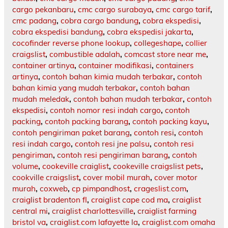
cargo pekanbaru
,
cmc cargo surabaya
,
cmc cargo tarif
,
cmc padang
,
cobra cargo bandung
,
cobra ekspedisi
,
cobra ekspedisi bandung
,
cobra ekspedisi jakarta
,
cocofinder reverse phone lookup
,
collegeshape
,
collier
craigslist
,
combustible adalah
,
comcast store near me
,
container artinya
,
container modifikasi
,
containers
artinya
,
contoh bahan kimia mudah terbakar
,
contoh
bahan kimia yang mudah terbakar
,
contoh bahan
mudah meledak
,
contoh bahan mudah terbakar
,
contoh
ekspedisi
,
contoh nomor resi indah cargo
,
contoh
packing
,
contoh packing barang
,
contoh packing kayu
,
contoh pengiriman paket barang
,
contoh resi
,
contoh
resi indah cargo
,
contoh resi jne palsu
,
contoh resi
pengiriman
,
contoh resi pengiriman barang
,
contoh
volume
,
cookeville craiglist
,
cookeville craigslist pets
,
cookville craigslist
,
cover mobil murah
,
cover motor
murah
,
coxweb
,
cp pimpandhost
,
crageslist.com
,
craiglist bradenton fl
,
craiglist cape cod ma
,
craiglist
central mi
,
craiglist charlottesville
,
craiglist farming
bristol va
,
craiglist.com lafayette la
,
craiglist.com omaha