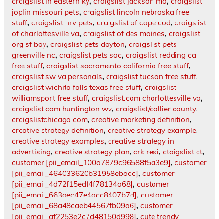
craigslist in eastern ky
,
craigslist jackson ma
,
craigslist
joplin missouri pets
,
craigslist lincoln nebraska free
stuff
,
craigslist nrv pets
,
craigslist of cape cod
,
craigslist
of charlottesville va
,
craigslist of des moines
,
craigslist
org sf bay
,
craigslist pets dayton
,
craigslist pets
greenville nc
,
craigslist pets sac
,
craigslist redding ca
free stuff
,
craigslist sacramento california free stuff
,
craigslist sw va personals
,
craigslist tucson free stuff
,
craigslist wichita falls texas free stuff
,
craigslist
williamsport free stuff
,
craigslist.com charlottesville va
,
craigslist.com huntington wv
,
craigslist/collier county
,
craigslistchicago com
,
creative marketing definition
,
creative strategy definition
,
creative strategy example
,
creative strategy examples
,
creative strategy in
advertising
,
creative strategy plan
,
crk resi
,
ctaigslist ct
,
customer [pii_email_100a7879c96588f5a3e9]
,
customer
[pii_email_464033620b31958ebadc]
,
customer
[pii_email_4d72f15edf4f78134a68]
,
customer
[pii_email_663aec47e4acc8407b7d]
,
customer
[pii_email_68a48caeb44567fb09a6]
,
customer
[pii_email_af2253e2c7d48150d998]
,
cute trendy