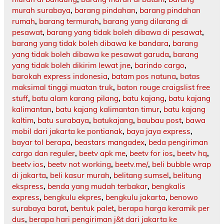
murah surabaya
,
barang pindahan
,
barang pindahan
rumah
,
barang termurah
,
barang yang dilarang di
pesawat
,
barang yang tidak boleh dibawa di pesawat
,
barang yang tidak boleh dibawa ke bandara
,
barang
yang tidak boleh dibawa ke pesawat garuda
,
barang
yang tidak boleh dikirim lewat jne
,
barindo cargo
,
barokah express indonesia
,
batam pos natuna
,
batas
maksimal tinggi muatan truk
,
baton rouge craigslist free
stuff
,
batu alam karang pilang
,
batu kajang
,
batu kajang
kalimantan
,
batu kajang kalimantan timur
,
batu kajang
kaltim
,
batu surabaya
,
batukajang
,
baubau post
,
bawa
mobil dari jakarta ke pontianak
,
baya jaya express
,
bayar tol berapa
,
beastars mangadex
,
beda pengiriman
cargo dan reguler
,
beetv apk me
,
beetv for ios
,
beetv hq
,
beetv ios
,
beetv not working
,
beetv.me/
,
beli bubble wrap
di jakarta
,
beli kasur murah
,
belitang sumsel
,
belitung
ekspress
,
benda yang mudah terbakar
,
bengkalis
express
,
bengkulu ekpres
,
bengkulu jakarta
,
benowo
surabaya barat
,
bentuk palet
,
berapa harga keramik per
dus
,
berapa hari pengiriman j&t dari jakarta ke