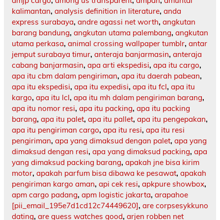
amjp cargo
,
among us transparent
,
ampah
,
amuntai
kalimantan
,
analysis definition in literature
,
anda
express surabaya
,
andre agassi net worth
,
angkutan
barang bandung
,
angkutan utama palembang
,
angkutan
utama perkasa
,
animal crossing wallpaper tumblr
,
antar
jemput surabaya timur
,
anteraja banjarmasin
,
anteraja
cabang banjarmasin
,
apa arti ekspedisi
,
apa itu cargo
,
apa itu cbm dalam pengiriman
,
apa itu daerah pabean
,
apa itu ekspedisi
,
apa itu expedisi
,
apa itu fcl
,
apa itu
kargo
,
apa itu lcl
,
apa itu mh dalam pengiriman barang
,
apa itu nomor resi
,
apa itu packing
,
apa itu packing
barang
,
apa itu palet
,
apa itu pallet
,
apa itu pengepakan
,
apa itu pengiriman cargo
,
apa itu resi
,
apa itu resi
pengiriman
,
apa yang dimaksud dengan palet
,
apa yang
dimaksud dengan resi
,
apa yang dimaksud packing
,
apa
yang dimaksud packing barang
,
apakah jne bisa kirim
motor
,
apakah parfum bisa dibawa ke pesawat
,
apakah
pengiriman kargo aman
,
api cek resi
,
apkpure showbox
,
apm cargo padang
,
apm logistic jakarta
,
arapahoe
[pii_email_195e7d1cd12c74449620]
,
are corpsesykkuno
dating
,
are guess watches good
,
arjen robben net