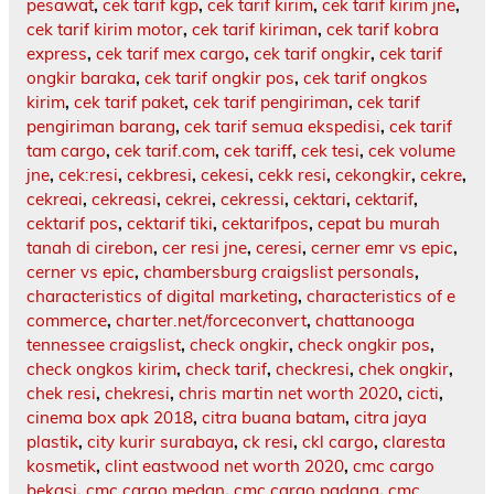
pesawat
,
cek tarif kgp
,
cek tarif kirim
,
cek tarif kirim jne
,
cek tarif kirim motor
,
cek tarif kiriman
,
cek tarif kobra
express
,
cek tarif mex cargo
,
cek tarif ongkir
,
cek tarif
ongkir baraka
,
cek tarif ongkir pos
,
cek tarif ongkos
kirim
,
cek tarif paket
,
cek tarif pengiriman
,
cek tarif
pengiriman barang
,
cek tarif semua ekspedisi
,
cek tarif
tam cargo
,
cek tarif.com
,
cek tariff
,
cek tesi
,
cek volume
jne
,
cek:resi
,
cekbresi
,
cekesi
,
cekk resi
,
cekongkir
,
cekre
,
cekreai
,
cekreasi
,
cekrei
,
cekressi
,
cektari
,
cektarif
,
cektarif pos
,
cektarif tiki
,
cektarifpos
,
cepat bu murah
tanah di cirebon
,
cer resi jne
,
ceresi
,
cerner emr vs epic
,
cerner vs epic
,
chambersburg craigslist personals
,
characteristics of digital marketing
,
characteristics of e
commerce
,
charter.net/forceconvert
,
chattanooga
tennessee craigslist
,
check ongkir
,
check ongkir pos
,
check ongkos kirim
,
check tarif
,
checkresi
,
chek ongkir
,
chek resi
,
chekresi
,
chris martin net worth 2020
,
cicti
,
cinema box apk 2018
,
citra buana batam
,
citra jaya
plastik
,
city kurir surabaya
,
ck resi
,
ckl cargo
,
claresta
kosmetik
,
clint eastwood net worth 2020
,
cmc cargo
bekasi
,
cmc cargo medan
,
cmc cargo padang
,
cmc