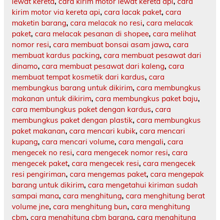
lewat kereta
,
cara kirim motor lewat kereta api
,
cara
kirim motor via kereta api
,
cara lacak paket
,
cara
maketin barang
,
cara melacak no resi
,
cara melacak
paket
,
cara melacak pesanan di shopee
,
cara melihat
nomor resi
,
cara membuat bonsai asam jawa
,
cara
membuat kardus packing
,
cara membuat pesawat dari
dinamo
,
cara membuat pesawat dari kaleng
,
cara
membuat tempat kosmetik dari kardus
,
cara
membungkus barang untuk dikirim
,
cara membungkus
makanan untuk dikirim
,
cara membungkus paket baju
,
cara membungkus paket dengan kardus
,
cara
membungkus paket dengan plastik
,
cara membungkus
paket makanan
,
cara mencari kubik
,
cara mencari
kupang
,
cara mencari volume
,
cara mengali
,
cara
mengecek no resi
,
cara mengecek nomor resi
,
cara
mengecek paket
,
cara mengecek resi
,
cara mengecek
resi pengiriman
,
cara mengemas paket
,
cara mengepak
barang untuk dikirim
,
cara mengetahui kiriman sudah
sampai mana
,
cara menghitung
,
cara menghitung berat
volume jne
,
cara menghitung bun
,
cara menghitung
cbm
,
cara menghitung cbm barang
,
cara menghitung