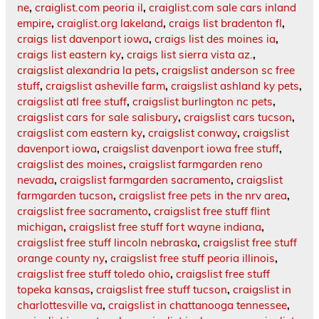
ne
,
craiglist.com peoria il
,
craiglist.com sale cars inland
empire
,
craiglist.org lakeland
,
craigs list bradenton fl
,
craigs list davenport iowa
,
craigs list des moines ia
,
craigs list eastern ky
,
craigs list sierra vista az.
,
craigslist alexandria la pets
,
craigslist anderson sc free
stuff
,
craigslist asheville farm
,
craigslist ashland ky pets
,
craigslist atl free stuff
,
craigslist burlington nc pets
,
craigslist cars for sale salisbury
,
craigslist cars tucson
,
craigslist com eastern ky
,
craigslist conway
,
craigslist
davenport iowa
,
craigslist davenport iowa free stuff
,
craigslist des moines
,
craigslist farmgarden reno
nevada
,
craigslist farmgarden sacramento
,
craigslist
farmgarden tucson
,
craigslist free pets in the nrv area
,
craigslist free sacramento
,
craigslist free stuff flint
michigan
,
craigslist free stuff fort wayne indiana
,
craigslist free stuff lincoln nebraska
,
craigslist free stuff
orange county ny
,
craigslist free stuff peoria illinois
,
craigslist free stuff toledo ohio
,
craigslist free stuff
topeka kansas
,
craigslist free stuff tucson
,
craigslist in
charlottesville va
,
craigslist in chattanooga tennessee
,