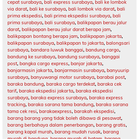
cepat surabaya
,
bali express surabaya
,
bali ke lombok
via darat
,
bali ke surabaya
,
bali lombok via darat
,
bali
prima ekspedisi
,
bali prima ekspedisi surabaya
,
bali
prima surabaya
,
bali surabaya
,
balikpapan berau jalur
darat
,
balikpapan berau jalur darat berapa jam
,
balikpapan bontang berapa jam
,
balikpapan jakarta
,
balikpapan surabaya
,
balikpapan to jakarta
,
balongsari
surabaya
,
bandara luwuk banggai
,
bandung cargo
,
bandung ke surabaya
,
bandung surabaya
,
banggai
post
,
bangka cargo express
,
banjar jakarta
,
banjarmasin jakarta
,
banjarmasin surabaya
,
banyuurip
surabaya
,
banyuwangi motor surabaya
,
barabai post
,
baraka bandung
,
baraka cargo terdekat
,
baraka cek
tarif
,
baraka ekspedisi jakarta
,
baraka ekspedisi
surabaya
,
baraka express surabaya
,
baraka express
tracking
,
baraka sarana tama bandung
,
baraka sarana
tama cek resi
,
barakaexpress
,
barakah ekspedisi
,
barang barang yang tidak boleh dibawa di pesawat
,
barang berbahaya dalam penerbangan
,
barang gratis
,
barang kapal murah
,
barang mudah rusak
,
barang
murah di bandung
,
barang murah di batam
,
barang