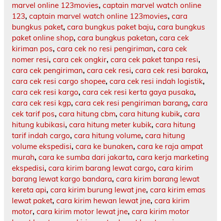
marvel online 123movies
,
captain marvel watch online
123
,
captain marvel watch online 123movies
,
cara
bungkus paket
,
cara bungkus paket baju
,
cara bungkus
paket online shop
,
cara bungkus paketan
,
cara cek
kiriman pos
,
cara cek no resi pengiriman
,
cara cek
nomer resi
,
cara cek ongkir
,
cara cek paket tanpa resi
,
cara cek pengiriman
,
cara cek resi
,
cara cek resi baraka
,
cara cek resi cargo shopee
,
cara cek resi indah logistik
,
cara cek resi kargo
,
cara cek resi kerta gaya pusaka
,
cara cek resi kgp
,
cara cek resi pengiriman barang
,
cara
cek tarif pos
,
cara hitung cbm
,
cara hitung kubik
,
cara
hitung kubikasi
,
cara hitung meter kubik
,
cara hitung
tarif indah cargo
,
cara hitung volume
,
cara hitung
volume ekspedisi
,
cara ke bunaken
,
cara ke raja ampat
murah
,
cara ke sumba dari jakarta
,
cara kerja marketing
ekspedisi
,
cara kirim barang lewat cargo
,
cara kirim
barang lewat kargo bandara
,
cara kirim barang lewat
kereta api
,
cara kirim burung lewat jne
,
cara kirim emas
lewat paket
,
cara kirim hewan lewat jne
,
cara kirim
motor
,
cara kirim motor lewat jne
,
cara kirim motor