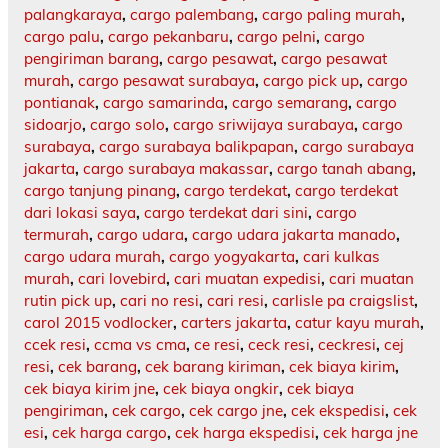
palangkaraya
,
cargo palembang
,
cargo paling murah
,
cargo palu
,
cargo pekanbaru
,
cargo pelni
,
cargo
pengiriman barang
,
cargo pesawat
,
cargo pesawat
murah
,
cargo pesawat surabaya
,
cargo pick up
,
cargo
pontianak
,
cargo samarinda
,
cargo semarang
,
cargo
sidoarjo
,
cargo solo
,
cargo sriwijaya surabaya
,
cargo
surabaya
,
cargo surabaya balikpapan
,
cargo surabaya
jakarta
,
cargo surabaya makassar
,
cargo tanah abang
,
cargo tanjung pinang
,
cargo terdekat
,
cargo terdekat
dari lokasi saya
,
cargo terdekat dari sini
,
cargo
termurah
,
cargo udara
,
cargo udara jakarta manado
,
cargo udara murah
,
cargo yogyakarta
,
cari kulkas
murah
,
cari lovebird
,
cari muatan expedisi
,
cari muatan
rutin pick up
,
cari no resi
,
cari resi
,
carlisle pa craigslist
,
carol 2015 vodlocker
,
carters jakarta
,
catur kayu murah
,
ccek resi
,
ccma vs cma
,
ce resi
,
ceck resi
,
ceckresi
,
cej
resi
,
cek barang
,
cek barang kiriman
,
cek biaya kirim
,
cek biaya kirim jne
,
cek biaya ongkir
,
cek biaya
pengiriman
,
cek cargo
,
cek cargo jne
,
cek ekspedisi
,
cek
esi
,
cek harga cargo
,
cek harga ekspedisi
,
cek harga jne