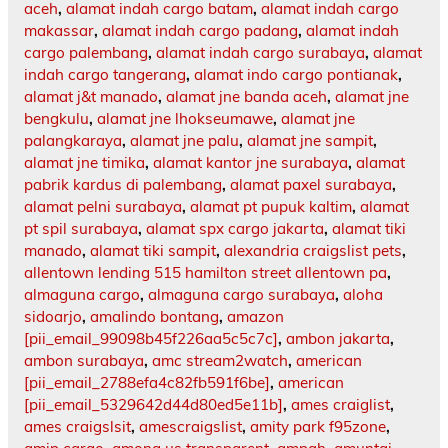
aceh
,
alamat indah cargo batam
,
alamat indah cargo
makassar
,
alamat indah cargo padang
,
alamat indah
cargo palembang
,
alamat indah cargo surabaya
,
alamat
indah cargo tangerang
,
alamat indo cargo pontianak
,
alamat j&t manado
,
alamat jne banda aceh
,
alamat jne
bengkulu
,
alamat jne lhokseumawe
,
alamat jne
palangkaraya
,
alamat jne palu
,
alamat jne sampit
,
alamat jne timika
,
alamat kantor jne surabaya
,
alamat
pabrik kardus di palembang
,
alamat paxel surabaya
,
alamat pelni surabaya
,
alamat pt pupuk kaltim
,
alamat
pt spil surabaya
,
alamat spx cargo jakarta
,
alamat tiki
manado
,
alamat tiki sampit
,
alexandria craigslist pets
,
allentown lending 515 hamilton street allentown pa
,
almaguna cargo
,
almaguna cargo surabaya
,
aloha
sidoarjo
,
amalindo bontang
,
amazon
[pii_email_99098b45f226aa5c5c7c]
,
ambon jakarta
,
ambon surabaya
,
amc stream2watch
,
american
[pii_email_2788efa4c82fb591f6be]
,
american
[pii_email_5329642d44d80ed5e11b]
,
ames craiglist
,
ames craigslsit
,
amescraigslist
,
amity park f95zone
,