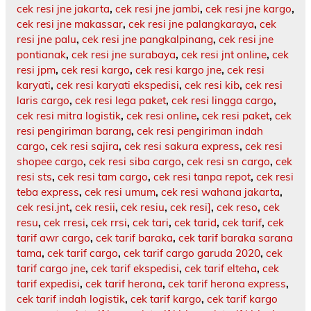
cek resi jne jakarta
,
cek resi jne jambi
,
cek resi jne kargo
,
cek resi jne makassar
,
cek resi jne palangkaraya
,
cek
resi jne palu
,
cek resi jne pangkalpinang
,
cek resi jne
pontianak
,
cek resi jne surabaya
,
cek resi jnt online
,
cek
resi jpm
,
cek resi kargo
,
cek resi kargo jne
,
cek resi
karyati
,
cek resi karyati ekspedisi
,
cek resi kib
,
cek resi
laris cargo
,
cek resi lega paket
,
cek resi lingga cargo
,
cek resi mitra logistik
,
cek resi online
,
cek resi paket
,
cek
resi pengiriman barang
,
cek resi pengiriman indah
cargo
,
cek resi sajira
,
cek resi sakura express
,
cek resi
shopee cargo
,
cek resi siba cargo
,
cek resi sn cargo
,
cek
resi sts
,
cek resi tam cargo
,
cek resi tanpa repot
,
cek resi
teba express
,
cek resi umum
,
cek resi wahana jakarta
,
cek resi.jnt
,
cek resii
,
cek resiu
,
cek resi]
,
cek reso
,
cek
resu
,
cek rresi
,
cek rrsi
,
cek tari
,
cek tarid
,
cek tarif
,
cek
tarif awr cargo
,
cek tarif baraka
,
cek tarif baraka sarana
tama
,
cek tarif cargo
,
cek tarif cargo garuda 2020
,
cek
tarif cargo jne
,
cek tarif ekspedisi
,
cek tarif elteha
,
cek
tarif expedisi
,
cek tarif herona
,
cek tarif herona express
,
cek tarif indah logistik
,
cek tarif kargo
,
cek tarif kargo