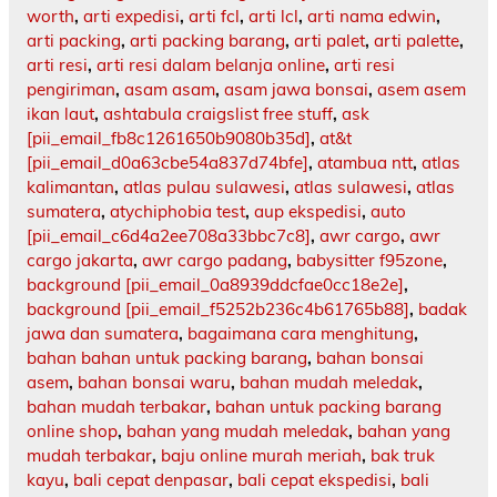
worth
,
arti expedisi
,
arti fcl
,
arti lcl
,
arti nama edwin
,
arti packing
,
arti packing barang
,
arti palet
,
arti palette
,
arti resi
,
arti resi dalam belanja online
,
arti resi
pengiriman
,
asam asam
,
asam jawa bonsai
,
asem asem
ikan laut
,
ashtabula craigslist free stuff
,
ask
[pii_email_fb8c1261650b9080b35d]
,
at&t
[pii_email_d0a63cbe54a837d74bfe]
,
atambua ntt
,
atlas
kalimantan
,
atlas pulau sulawesi
,
atlas sulawesi
,
atlas
sumatera
,
atychiphobia test
,
aup ekspedisi
,
auto
[pii_email_c6d4a2ee708a33bbc7c8]
,
awr cargo
,
awr
cargo jakarta
,
awr cargo padang
,
babysitter f95zone
,
background [pii_email_0a8939ddcfae0cc18e2e]
,
background [pii_email_f5252b236c4b61765b88]
,
badak
jawa dan sumatera
,
bagaimana cara menghitung
,
bahan bahan untuk packing barang
,
bahan bonsai
asem
,
bahan bonsai waru
,
bahan mudah meledak
,
bahan mudah terbakar
,
bahan untuk packing barang
online shop
,
bahan yang mudah meledak
,
bahan yang
mudah terbakar
,
baju online murah meriah
,
bak truk
kayu
,
bali cepat denpasar
,
bali cepat ekspedisi
,
bali