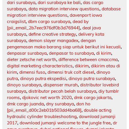
dari surabaya
,
dari surabaya ke bali
,
das cargo
surabaya
,
data migration interview questions
,
database
migration interview questions
,
davenport iowa
craigslist
,
dbm cargo surabaya
,
dead by
[pii_email_2b7eec976df0b3d76944]
,
deal java
surabaya
,
define creative strategy
,
delivery kota
surabaya
,
demon slayer mangadex
,
dengan
pengemasan maka barang siap untuk berikut ini kecuali
,
denpasar surabaya
,
denpasar to surabaya
,
di kirim
,
dieter zetsche net worth
,
difference between cmaccma
,
digital marketing characteristics
,
dikirim
,
dikirim atau di
kirim
,
dimensi fuso
,
dimensi truk colt diesel
,
dinoyo
putra
,
dinoyo putra ekspedisi
,
dinoyo putra surabaya
,
dinoyo surabaya
,
dispenser murah
,
distributor lovebird
surabaya
,
distributor pecah belah surabaya
,
diy tumblr
rooms
,
djokovic net worth 2020
,
dmk cargo jakarta
,
dmk cargo juanda
,
dny surabaya
,
don ho
[pii_email_d00c2eb01b503dd4ba68]
,
double acting
hydraulic cylinder troubleshooting
,
download jumanji
2017
,
download jumanji welcome to the jungle free
,
dr