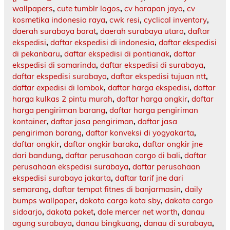
wallpapers
,
cute tumblr logos
,
cv harapan jaya
,
cv
kosmetika indonesia raya
,
cwk resi
,
cyclical inventory
,
daerah surabaya barat
,
daerah surabaya utara
,
daftar
ekspedisi
,
daftar ekspedisi di indonesia
,
daftar ekspedisi
di pekanbaru
,
daftar ekspedisi di pontianak
,
daftar
ekspedisi di samarinda
,
daftar ekspedisi di surabaya
,
daftar ekspedisi surabaya
,
daftar ekspedisi tujuan ntt
,
daftar expedisi di lombok
,
daftar harga ekspedisi
,
daftar
harga kulkas 2 pintu murah
,
daftar harga ongkir
,
daftar
harga pengiriman barang
,
daftar harga pengiriman
kontainer
,
daftar jasa pengiriman
,
daftar jasa
pengiriman barang
,
daftar konveksi di yogyakarta
,
daftar ongkir
,
daftar ongkir baraka
,
daftar ongkir jne
dari bandung
,
daftar perusahaan cargo di bali
,
daftar
perusahaan ekspedisi surabaya
,
daftar perusahaan
ekspedisi surabaya jakarta
,
daftar tarif jne dari
semarang
,
daftar tempat fitnes di banjarmasin
,
daily
bumps wallpaper
,
dakota cargo kota sby
,
dakota cargo
sidoarjo
,
dakota paket
,
dale mercer net worth
,
danau
agung surabaya
,
danau bingkuang
,
danau di surabaya
,