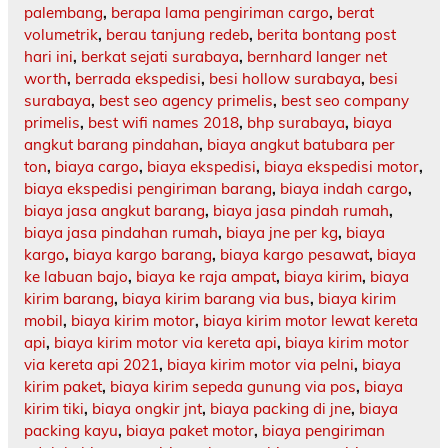
palembang
,
berapa lama pengiriman cargo
,
berat
volumetrik
,
berau tanjung redeb
,
berita bontang post
hari ini
,
berkat sejati surabaya
,
bernhard langer net
worth
,
berrada ekspedisi
,
besi hollow surabaya
,
besi
surabaya
,
best seo agency primelis
,
best seo company
primelis
,
best wifi names 2018
,
bhp surabaya
,
biaya
angkut barang pindahan
,
biaya angkut batubara per
ton
,
biaya cargo
,
biaya ekspedisi
,
biaya ekspedisi motor
,
biaya ekspedisi pengiriman barang
,
biaya indah cargo
,
biaya jasa angkut barang
,
biaya jasa pindah rumah
,
biaya jasa pindahan rumah
,
biaya jne per kg
,
biaya
kargo
,
biaya kargo barang
,
biaya kargo pesawat
,
biaya
ke labuan bajo
,
biaya ke raja ampat
,
biaya kirim
,
biaya
kirim barang
,
biaya kirim barang via bus
,
biaya kirim
mobil
,
biaya kirim motor
,
biaya kirim motor lewat kereta
api
,
biaya kirim motor via kereta api
,
biaya kirim motor
via kereta api 2021
,
biaya kirim motor via pelni
,
biaya
kirim paket
,
biaya kirim sepeda gunung via pos
,
biaya
kirim tiki
,
biaya ongkir jnt
,
biaya packing di jne
,
biaya
packing kayu
,
biaya paket motor
,
biaya pengiriman