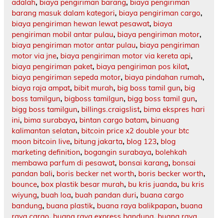
adalah
,
biaya pengiriman barang
,
biaya pengiriman
barang masuk dalam kategori
,
biaya pengiriman cargo
,
biaya pengiriman hewan lewat pesawat
,
biaya
pengiriman mobil antar pulau
,
biaya pengiriman motor
,
biaya pengiriman motor antar pulau
,
biaya pengiriman
motor via jne
,
biaya pengiriman motor via kereta api
,
biaya pengiriman paket
,
biaya pengiriman pos kilat
,
biaya pengiriman sepeda motor
,
biaya pindahan rumah
,
biaya raja ampat
,
bibit murah
,
big boss tamil gun
,
big
boss tamilgun
,
bigboss tamilgun
,
bigg boss tamil gun
,
bigg boss tamilgun
,
billings.craigslist
,
bima ekspres hari
ini
,
bima surabaya
,
bintan cargo batam
,
binuang
kalimantan selatan
,
bitcoin price x2 double your btc
moon bitcoin live
,
bitung jakarta
,
blog 123
,
blog
marketing definition
,
bogangin surabaya
,
bolehkah
membawa parfum di pesawat
,
bonsai karang
,
bonsai
pandan bali
,
boris becker net worth
,
boris becker worth
,
bounce
,
box plastik besar murah
,
bu kris juanda
,
bu kris
wiyung
,
buah loa
,
buah pandan duri
,
buana cargo
bandung
,
buana plastik
,
buana raya balikpapan
,
buana
raya cargo
,
buana raya express bandung
,
buana raya