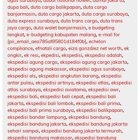
agus surabaya
,
dubai national flower
,
dumai jakarta
,
dupa bali
,
duta cargo balikpapan
,
duta cargo
banjarmasin
,
duta cargo jakarta
,
duta cargo surabaya
,
duta express surabaya
,
duta trans cargo
,
duta trans
jaya cargo
,
duta walet banjarmasin
,
e budgeting
langkat
,
e-budgeting kabupaten malang
,
e-mail for
[pii_email_aea785af85801d184f0b]
,
echelon
compliance
,
efnatali cargo
,
eiza gonzález net worth
,
ek
ongkir
,
ek resi
,
ekpedisi
,
ekspedisi
,
ekspedisi adalah
,
ekspedisi agung cargo
,
ekspedisi agung cargo jakarta
,
ekspedisi agung makassar
,
ekspedisi agus surabaya
,
ekspedisi als
,
ekspedisi angkutan barang
,
ekspedisi
antar pulau
,
ekspedisi artinya
,
ekspedisi atlas
,
ekspedisi
atlas surabaya
,
ekspedisi aviatama
,
ekspedisi awr
,
ekspedisi bali
,
ekspedisi bali cepat
,
ekspedisi bali
jakarta
,
ekspedisi bali lombok
,
ekspedisi bali prima
,
ekspedisi bali prima surabaya
,
ekspedisi balikpapan
,
ekspedisi bandar lampung
,
ekspedisi bandung
,
ekspedisi bandung jakarta
,
ekspedisi bandung jakarta
sehari sampai
,
ekspedisi bandung jakarta termurah
,
ekspedisi bandung makassar
,
ekspedisi bandung