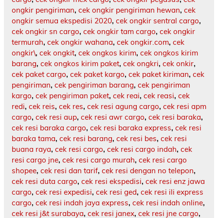
ongkir pengiriman
,
cek ongkir pengiriman hewan
,
cek
ongkir semua ekspedisi 2020
,
cek ongkir sentral cargo
,
cek ongkir sn cargo
,
cek ongkir tam cargo
,
cek ongkir
termurah
,
cek ongkir wahana
,
cek ongkir.com
,
cek
ongkir\
,
cek ongkit
,
cek ongkos kirim
,
cek ongkos kirim
barang
,
cek ongkos kirim paket
,
cek ongkri
,
cek onkir
,
cek paket cargo
,
cek paket kargo
,
cek paket kiriman
,
cek
pengiriman
,
cek pengiriman barang
,
cek pengiriman
kargo
,
cek pengiriman paket
,
cek reai
,
cek reasi
,
cek
redi
,
cek reis
,
cek res
,
cek resi agung cargo
,
cek resi apm
cargo
,
cek resi aup
,
cek resi awr cargo
,
cek resi baraka
,
cek resi baraka cargo
,
cek resi baraka express
,
cek resi
baraka tama
,
cek resi barang
,
cek resi bes
,
cek resi
buana raya
,
cek resi cargo
,
cek resi cargo indah
,
cek
resi cargo jne
,
cek resi cargo murah
,
cek resi cargo
shopee
,
cek resi dan tarif
,
cek resi dengan no telepon
,
cek resi duta cargo
,
cek resi ekspedisi
,
cek resi enz jawa
cargo
,
cek resi expedisi
,
cek resi ged
,
cek resi ili express
cargo
,
cek resi indah jaya express
,
cek resi indah online
,
cek resi j&t surabaya
,
cek resi janex
,
cek resi jne cargo
,