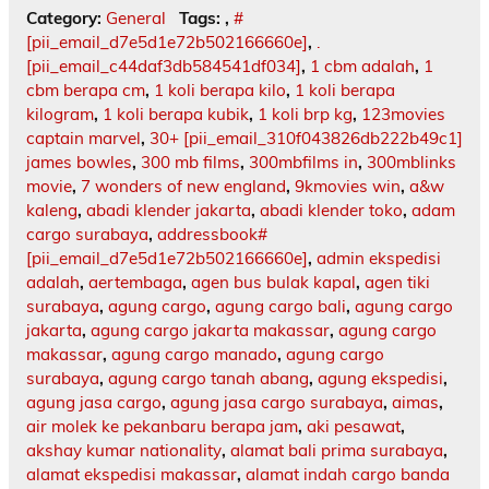
Category:
General
Tags:
,
#
[pii_email_d7e5d1e72b502166660e]
,
.
[pii_email_c44daf3db584541df034]
,
1 cbm adalah
,
1
cbm berapa cm
,
1 koli berapa kilo
,
1 koli berapa
kilogram
,
1 koli berapa kubik
,
1 koli brp kg
,
123movies
captain marvel
,
30+ [pii_email_310f043826db222b49c1]
james bowles
,
300 mb films
,
300mbfilms in
,
300mblinks
movie
,
7 wonders of new england
,
9kmovies win
,
a&w
kaleng
,
abadi klender jakarta
,
abadi klender toko
,
adam
cargo surabaya
,
addressbook#
[pii_email_d7e5d1e72b502166660e]
,
admin ekspedisi
adalah
,
aertembaga
,
agen bus bulak kapal
,
agen tiki
surabaya
,
agung cargo
,
agung cargo bali
,
agung cargo
jakarta
,
agung cargo jakarta makassar
,
agung cargo
makassar
,
agung cargo manado
,
agung cargo
surabaya
,
agung cargo tanah abang
,
agung ekspedisi
,
agung jasa cargo
,
agung jasa cargo surabaya
,
aimas
,
air molek ke pekanbaru berapa jam
,
aki pesawat
,
akshay kumar nationality
,
alamat bali prima surabaya
,
alamat ekspedisi makassar
,
alamat indah cargo banda