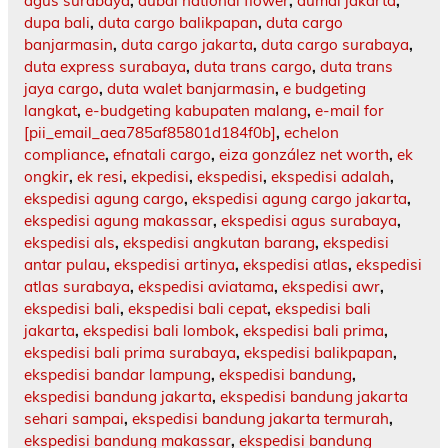
agus surabaya
,
dubai national flower
,
dumai jakarta
,
dupa bali
,
duta cargo balikpapan
,
duta cargo
banjarmasin
,
duta cargo jakarta
,
duta cargo surabaya
,
duta express surabaya
,
duta trans cargo
,
duta trans
jaya cargo
,
duta walet banjarmasin
,
e budgeting
langkat
,
e-budgeting kabupaten malang
,
e-mail for
[pii_email_aea785af85801d184f0b]
,
echelon
compliance
,
efnatali cargo
,
eiza gonzález net worth
,
ek
ongkir
,
ek resi
,
ekpedisi
,
ekspedisi
,
ekspedisi adalah
,
ekspedisi agung cargo
,
ekspedisi agung cargo jakarta
,
ekspedisi agung makassar
,
ekspedisi agus surabaya
,
ekspedisi als
,
ekspedisi angkutan barang
,
ekspedisi
antar pulau
,
ekspedisi artinya
,
ekspedisi atlas
,
ekspedisi
atlas surabaya
,
ekspedisi aviatama
,
ekspedisi awr
,
ekspedisi bali
,
ekspedisi bali cepat
,
ekspedisi bali
jakarta
,
ekspedisi bali lombok
,
ekspedisi bali prima
,
ekspedisi bali prima surabaya
,
ekspedisi balikpapan
,
ekspedisi bandar lampung
,
ekspedisi bandung
,
ekspedisi bandung jakarta
,
ekspedisi bandung jakarta
sehari sampai
,
ekspedisi bandung jakarta termurah
,
ekspedisi bandung makassar
,
ekspedisi bandung