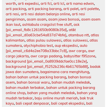
worth
,
arti expedisi
,
arti fcl
,
arti lcl
,
arti nama edwin
,
arti packing
,
arti packing barang
,
arti palet
,
arti palette
,
arti resi
,
arti resi dalam belanja online
,
arti resi
pengiriman
,
asam asam
,
asam jawa bonsai
,
asem asem
ikan laut
,
ashtabula craigslist free stuff
,
ask
[pii_email_fb8c1261650b9080b35d]
,
at&t
[pii_email_d0a63cbe54a837d74bfe]
,
atambua ntt
,
atlas
kalimantan
,
atlas pulau sulawesi
,
atlas sulawesi
,
atlas
sumatera
,
atychiphobia test
,
aup ekspedisi
,
auto
[pii_email_c6d4a2ee708a33bbc7c8]
,
awr cargo
,
awr
cargo jakarta
,
awr cargo padang
,
babysitter f95zone
,
background [pii_email_0a8939ddcfae0cc18e2e]
,
background [pii_email_f5252b236c4b61765b88]
,
badak
jawa dan sumatera
,
bagaimana cara menghitung
,
bahan bahan untuk packing barang
,
bahan bonsai
asem
,
bahan bonsai waru
,
bahan mudah meledak
,
bahan mudah terbakar
,
bahan untuk packing barang
online shop
,
bahan yang mudah meledak
,
bahan yang
mudah terbakar
,
baju online murah meriah
,
bak truk
kayu
,
bali cepat denpasar
,
bali cepat ekspedisi
,
bali