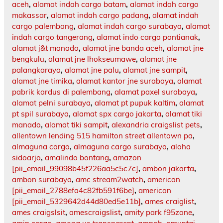
aceh
,
alamat indah cargo batam
,
alamat indah cargo
makassar
,
alamat indah cargo padang
,
alamat indah
cargo palembang
,
alamat indah cargo surabaya
,
alamat
indah cargo tangerang
,
alamat indo cargo pontianak
,
alamat j&t manado
,
alamat jne banda aceh
,
alamat jne
bengkulu
,
alamat jne lhokseumawe
,
alamat jne
palangkaraya
,
alamat jne palu
,
alamat jne sampit
,
alamat jne timika
,
alamat kantor jne surabaya
,
alamat
pabrik kardus di palembang
,
alamat paxel surabaya
,
alamat pelni surabaya
,
alamat pt pupuk kaltim
,
alamat
pt spil surabaya
,
alamat spx cargo jakarta
,
alamat tiki
manado
,
alamat tiki sampit
,
alexandria craigslist pets
,
allentown lending 515 hamilton street allentown pa
,
almaguna cargo
,
almaguna cargo surabaya
,
aloha
sidoarjo
,
amalindo bontang
,
amazon
[pii_email_99098b45f226aa5c5c7c]
,
ambon jakarta
,
ambon surabaya
,
amc stream2watch
,
american
[pii_email_2788efa4c82fb591f6be]
,
american
[pii_email_5329642d44d80ed5e11b]
,
ames craiglist
,
ames craigslsit
,
amescraigslist
,
amity park f95zone
,