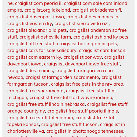
ne
,
craiglist.com peoria il
,
craiglist.com sale cars inland
empire
,
craiglist.org lakeland
,
craigs list bradenton fl
,
craigs list davenport iowa
,
craigs list des moines ia
,
craigs list eastern ky
,
craigs list sierra vista az.
,
craigslist alexandria la pets
,
craigslist anderson sc free
stuff
,
craigslist asheville farm
,
craigslist ashland ky pets
,
craigslist atl free stuff
,
craigslist burlington nc pets
,
craigslist cars for sale salisbury
,
craigslist cars tucson
,
craigslist com eastern ky
,
craigslist conway
,
craigslist
davenport iowa
,
craigslist davenport iowa free stuff
,
craigslist des moines
,
craigslist farmgarden reno
nevada
,
craigslist farmgarden sacramento
,
craigslist
farmgarden tucson
,
craigslist free pets in the nrv area
,
craigslist free sacramento
,
craigslist free stuff flint
michigan
,
craigslist free stuff fort wayne indiana
,
craigslist free stuff lincoln nebraska
,
craigslist free stuff
orange county ny
,
craigslist free stuff peoria illinois
,
craigslist free stuff toledo ohio
,
craigslist free stuff
topeka kansas
,
craigslist free stuff tucson
,
craigslist in
charlottesville va
,
craigslist in chattanooga tennessee
,