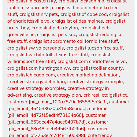
craigslist in eastern ky
,
craigslist jackson ma
,
craigslist
joplin missouri pets
,
craigslist lincoln nebraska free
stuff
,
craigslist nrv pets
,
craigslist of cape cod
,
craigslist
of charlottesville va
,
craigslist of des moines
,
craigslist
org sf bay
,
craigslist pets dayton
,
craigslist pets
greenville nc
,
craigslist pets sac
,
craigslist redding ca
free stuff
,
craigslist sacramento california free stuff
,
craigslist sw va personals
,
craigslist tucson free stuff
,
craigslist wichita falls texas free stuff
,
craigslist
williamsport free stuff
,
craigslist.com charlottesville va
,
craigslist.com huntington wv
,
craigslist/collier county
,
craigslistchicago com
,
creative marketing definition
,
creative strategy definition
,
creative strategy example
,
creative strategy examples
,
creative strategy in
advertising
,
creative strategy plan
,
crk resi
,
ctaigslist ct
,
customer [pii_email_100a7879c96588f5a3e9]
,
customer
[pii_email_464033620b31958ebadc]
,
customer
[pii_email_4d72f15edf4f78134a68]
,
customer
[pii_email_663aec47e4acc8407b7d]
,
customer
[pii_email_68a48caeb44567fb09a6]
,
customer
[pii_email_af2253e2c7d48150d998]
,
cute trendy