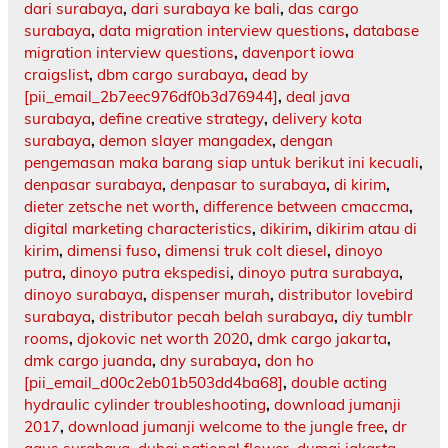
dari surabaya
,
dari surabaya ke bali
,
das cargo
surabaya
,
data migration interview questions
,
database
migration interview questions
,
davenport iowa
craigslist
,
dbm cargo surabaya
,
dead by
[pii_email_2b7eec976df0b3d76944]
,
deal java
surabaya
,
define creative strategy
,
delivery kota
surabaya
,
demon slayer mangadex
,
dengan
pengemasan maka barang siap untuk berikut ini kecuali
,
denpasar surabaya
,
denpasar to surabaya
,
di kirim
,
dieter zetsche net worth
,
difference between cmaccma
,
digital marketing characteristics
,
dikirim
,
dikirim atau di
kirim
,
dimensi fuso
,
dimensi truk colt diesel
,
dinoyo
putra
,
dinoyo putra ekspedisi
,
dinoyo putra surabaya
,
dinoyo surabaya
,
dispenser murah
,
distributor lovebird
surabaya
,
distributor pecah belah surabaya
,
diy tumblr
rooms
,
djokovic net worth 2020
,
dmk cargo jakarta
,
dmk cargo juanda
,
dny surabaya
,
don ho
[pii_email_d00c2eb01b503dd4ba68]
,
double acting
hydraulic cylinder troubleshooting
,
download jumanji
2017
,
download jumanji welcome to the jungle free
,
dr