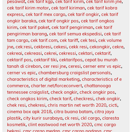
pesawat
,
cek tarif kgp
,
cek tarif kirim
,
cek tarif kirim jne
,
cek tarif kirim motor
,
cek tarif kiriman
,
cek tarif kobra
express
,
cek tarif mex cargo
,
cek tarif ongkir
,
cek tarif
ongkir baraka
,
cek tarif ongkir pos
,
cek tarif ongkos
kirim
,
cek tarif paket
,
cek tarif pengiriman
,
cek tarif
pengiriman barang
,
cek tarif semua ekspedisi
,
cek tarif
tam cargo
,
cek tarif.com
,
cek tariff
,
cek tesi
,
cek volume
jne
,
cek:resi
,
cekbresi
,
cekesi
,
cekk resi
,
cekongkir
,
cekre
,
cekreai
,
cekreasi
,
cekrei
,
cekressi
,
cektari
,
cektarif
,
cektarif pos
,
cektarif tiki
,
cektarifpos
,
cepat bu murah
tanah di cirebon
,
cer resi jne
,
ceresi
,
cerner emr vs epic
,
cerner vs epic
,
chambersburg craigslist personals
,
characteristics of digital marketing
,
characteristics of e
commerce
,
charter.net/forceconvert
,
chattanooga
tennessee craigslist
,
check ongkir
,
check ongkir pos
,
check ongkos kirim
,
check tarif
,
checkresi
,
chek ongkir
,
chek resi
,
chekresi
,
chris martin net worth 2020
,
cicti
,
cinema box apk 2018
,
citra buana batam
,
citra jaya
plastik
,
city kurir surabaya
,
ck resi
,
ckl cargo
,
claresta
kosmetik
,
clint eastwood net worth 2020
,
cmc cargo
bekasi
,
cmc cargo medan
,
cmc cargo padang
,
cmc