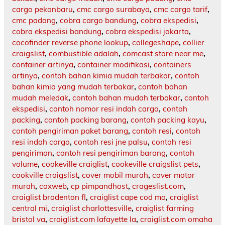
cargo pekanbaru
,
cmc cargo surabaya
,
cmc cargo tarif
,
cmc padang
,
cobra cargo bandung
,
cobra ekspedisi
,
cobra ekspedisi bandung
,
cobra ekspedisi jakarta
,
cocofinder reverse phone lookup
,
collegeshape
,
collier
craigslist
,
combustible adalah
,
comcast store near me
,
container artinya
,
container modifikasi
,
containers
artinya
,
contoh bahan kimia mudah terbakar
,
contoh
bahan kimia yang mudah terbakar
,
contoh bahan
mudah meledak
,
contoh bahan mudah terbakar
,
contoh
ekspedisi
,
contoh nomor resi indah cargo
,
contoh
packing
,
contoh packing barang
,
contoh packing kayu
,
contoh pengiriman paket barang
,
contoh resi
,
contoh
resi indah cargo
,
contoh resi jne palsu
,
contoh resi
pengiriman
,
contoh resi pengiriman barang
,
contoh
volume
,
cookeville craiglist
,
cookeville craigslist pets
,
cookville craigslist
,
cover mobil murah
,
cover motor
murah
,
coxweb
,
cp pimpandhost
,
crageslist.com
,
craiglist bradenton fl
,
craiglist cape cod ma
,
craiglist
central mi
,
craiglist charlottesville
,
craiglist farming
bristol va
,
craiglist.com lafayette la
,
craiglist.com omaha