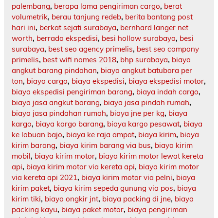
palembang
,
berapa lama pengiriman cargo
,
berat
volumetrik
,
berau tanjung redeb
,
berita bontang post
hari ini
,
berkat sejati surabaya
,
bernhard langer net
worth
,
berrada ekspedisi
,
besi hollow surabaya
,
besi
surabaya
,
best seo agency primelis
,
best seo company
primelis
,
best wifi names 2018
,
bhp surabaya
,
biaya
angkut barang pindahan
,
biaya angkut batubara per
ton
,
biaya cargo
,
biaya ekspedisi
,
biaya ekspedisi motor
,
biaya ekspedisi pengiriman barang
,
biaya indah cargo
,
biaya jasa angkut barang
,
biaya jasa pindah rumah
,
biaya jasa pindahan rumah
,
biaya jne per kg
,
biaya
kargo
,
biaya kargo barang
,
biaya kargo pesawat
,
biaya
ke labuan bajo
,
biaya ke raja ampat
,
biaya kirim
,
biaya
kirim barang
,
biaya kirim barang via bus
,
biaya kirim
mobil
,
biaya kirim motor
,
biaya kirim motor lewat kereta
api
,
biaya kirim motor via kereta api
,
biaya kirim motor
via kereta api 2021
,
biaya kirim motor via pelni
,
biaya
kirim paket
,
biaya kirim sepeda gunung via pos
,
biaya
kirim tiki
,
biaya ongkir jnt
,
biaya packing di jne
,
biaya
packing kayu
,
biaya paket motor
,
biaya pengiriman