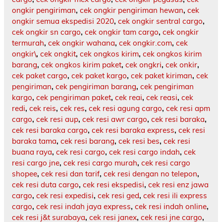
ongkir pengiriman
,
cek ongkir pengiriman hewan
,
cek
ongkir semua ekspedisi 2020
,
cek ongkir sentral cargo
,
cek ongkir sn cargo
,
cek ongkir tam cargo
,
cek ongkir
termurah
,
cek ongkir wahana
,
cek ongkir.com
,
cek
ongkir\
,
cek ongkit
,
cek ongkos kirim
,
cek ongkos kirim
barang
,
cek ongkos kirim paket
,
cek ongkri
,
cek onkir
,
cek paket cargo
,
cek paket kargo
,
cek paket kiriman
,
cek
pengiriman
,
cek pengiriman barang
,
cek pengiriman
kargo
,
cek pengiriman paket
,
cek reai
,
cek reasi
,
cek
redi
,
cek reis
,
cek res
,
cek resi agung cargo
,
cek resi apm
cargo
,
cek resi aup
,
cek resi awr cargo
,
cek resi baraka
,
cek resi baraka cargo
,
cek resi baraka express
,
cek resi
baraka tama
,
cek resi barang
,
cek resi bes
,
cek resi
buana raya
,
cek resi cargo
,
cek resi cargo indah
,
cek
resi cargo jne
,
cek resi cargo murah
,
cek resi cargo
shopee
,
cek resi dan tarif
,
cek resi dengan no telepon
,
cek resi duta cargo
,
cek resi ekspedisi
,
cek resi enz jawa
cargo
,
cek resi expedisi
,
cek resi ged
,
cek resi ili express
cargo
,
cek resi indah jaya express
,
cek resi indah online
,
cek resi j&t surabaya
,
cek resi janex
,
cek resi jne cargo
,