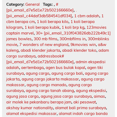
Category:
General
Tags:
,
#
[pii_email_d7e5d1e72b502166660e]
,
.
[pii_email_c44daf3db584541df034]
,
1 cbm adalah
,
1
cbm berapa cm
,
1 koli berapa kilo
,
1 koli berapa
kilogram
,
1 koli berapa kubik
,
1 koli brp kg
,
123movies
captain marvel
,
30+ [pii_email_310f043826db222b49c1]
james bowles
,
300 mb films
,
300mbfilms in
,
300mblinks
movie
,
7 wonders of new england
,
9kmovies win
,
a&w
kaleng
,
abadi klender jakarta
,
abadi klender toko
,
adam
cargo surabaya
,
addressbook#
[pii_email_d7e5d1e72b502166660e]
,
admin ekspedisi
adalah
,
aertembaga
,
agen bus bulak kapal
,
agen tiki
surabaya
,
agung cargo
,
agung cargo bali
,
agung cargo
jakarta
,
agung cargo jakarta makassar
,
agung cargo
makassar
,
agung cargo manado
,
agung cargo
surabaya
,
agung cargo tanah abang
,
agung ekspedisi
,
agung jasa cargo
,
agung jasa cargo surabaya
,
aimas
,
air molek ke pekanbaru berapa jam
,
aki pesawat
,
akshay kumar nationality
,
alamat bali prima surabaya
,
alamat ekspedisi makassar
,
alamat indah cargo banda