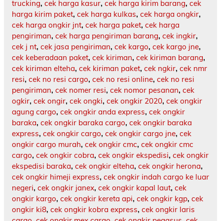
trucking
,
cek harga kasur
,
cek harga kirim barang
,
cek
harga kirim paket
,
cek harga kulkas
,
cek harga ongkir
,
cek harga ongkir jnt
,
cek harga paket
,
cek harga
pengiriman
,
cek harga pengiriman barang
,
cek ingkir
,
cek j nt
,
cek jasa pengiriman
,
cek kargo
,
cek kargo jne
,
cek keberadaan paket
,
cek kiriman
,
cek kiriman barang
,
cek kiriman elteha
,
cek kiriman paket
,
cek ngkir
,
cek nmr
resi
,
cek no resi cargo
,
cek no resi online
,
cek no resi
pengiriman
,
cek nomer resi
,
cek nomor pesanan
,
cek
ogkir
,
cek ongir
,
cek ongki
,
cek ongkir 2020
,
cek ongkir
agung cargo
,
cek ongkir anda express
,
cek ongkir
baraka
,
cek ongkir baraka cargo
,
cek ongkir baraka
express
,
cek ongkir cargo
,
cek ongkir cargo jne
,
cek
ongkir cargo murah
,
cek ongkir cmc
,
cek ongkir cmc
cargo
,
cek ongkir cobra
,
cek ongkir ekspedisi
,
cek ongkir
ekspedisi baraka
,
cek ongkir elteha
,
cek ongkir herona
,
cek ongkir himeji express
,
cek ongkir indah cargo ke luar
negeri
,
cek ongkir janex
,
cek ongkir kapal laut
,
cek
ongkir kargo
,
cek ongkir kereta api
,
cek ongkir kgp
,
cek
ongkir ki8
,
cek ongkir kobra express
,
cek ongkir laris
cargo
,
cek ongkir mex cargo
,
cek ongkir pegasus
,
cek