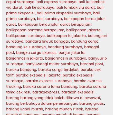
cepat surabaya
,
bali express surabaya
,
bali ke lombok
via darat
,
bali ke surabaya
,
bali lombok via darat
,
bali
prima ekspedisi
,
bali prima ekspedisi surabaya
,
bali
prima surabaya
,
bali surabaya
,
balikpapan berau jalur
darat
,
balikpapan berau jalur darat berapa jam
,
balikpapan bontang berapa jam
,
balikpapan jakarta
,
balikpapan surabaya
,
balikpapan to jakarta
,
balongsari
surabaya
,
bandara luwuk banggai
,
bandung cargo
,
bandung ke surabaya
,
bandung surabaya
,
banggai
post
,
bangka cargo express
,
banjar jakarta
,
banjarmasin jakarta
,
banjarmasin surabaya
,
banyuurip
surabaya
,
banyuwangi motor surabaya
,
barabai post
,
baraka bandung
,
baraka cargo terdekat
,
baraka cek
tarif
,
baraka ekspedisi jakarta
,
baraka ekspedisi
surabaya
,
baraka express surabaya
,
baraka express
tracking
,
baraka sarana tama bandung
,
baraka sarana
tama cek resi
,
barakaexpress
,
barakah ekspedisi
,
barang barang yang tidak boleh dibawa di pesawat
,
barang berbahaya dalam penerbangan
,
barang gratis
,
barang kapal murah
,
barang mudah rusak
,
barang
murah di bandung
,
barang murah di batam
,
barang