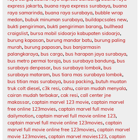
express jakarta
,
buana raya express surabaya
,
buana
raya samarinda
,
buana raya surabaya
,
bubble wrap
medan
,
bubuk minuman surabaya
,
buildapcsales new
,
bukti pengiriman
,
bukti pengiriman barang
,
bullhead
craigslist
,
bursa mobil sidoarjo kabupaten sidoarjo
,
burung kapasan
,
burung mandar batu
,
burung paling
murah
,
burung papasan
,
bus banjarmasin
palangkaraya
,
bus cargo
,
bus harapan jaya surabaya
,
bus metro permai toraja
,
bus surabaya bandung
,
bus
surabaya denpasar
,
bus surabaya lombok
,
bus
surabaya mataram
,
bus tiara mas surabaya lombok
,
bus titian mas surabaya
,
busa packing
,
butuh muatan
truk colt diesel
,
c3k resi
,
cahu
,
cairan mudah menyala
,
cairan mudah terbakar
,
cak resi
,
call center jne
makassar
,
captain marvel 123 movie
,
captain marvel
free online 123movies
,
captain marvel full movie
dailymotion
,
captain marvel full movie online 123
,
captain marvel full movie online 123movies
,
captain
marvel full movie online free 123movies
,
captain marvel
movie 123movies
,
captain marvel movies123
,
captain