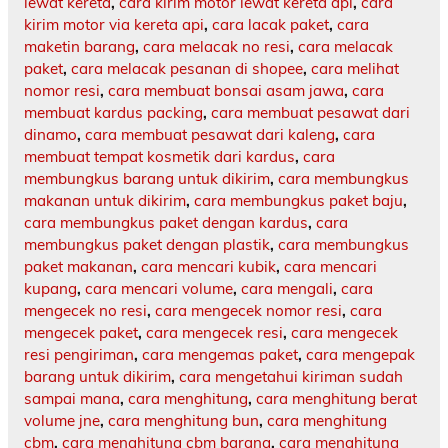
lewat kereta
,
cara kirim motor lewat kereta api
,
cara
kirim motor via kereta api
,
cara lacak paket
,
cara
maketin barang
,
cara melacak no resi
,
cara melacak
paket
,
cara melacak pesanan di shopee
,
cara melihat
nomor resi
,
cara membuat bonsai asam jawa
,
cara
membuat kardus packing
,
cara membuat pesawat dari
dinamo
,
cara membuat pesawat dari kaleng
,
cara
membuat tempat kosmetik dari kardus
,
cara
membungkus barang untuk dikirim
,
cara membungkus
makanan untuk dikirim
,
cara membungkus paket baju
,
cara membungkus paket dengan kardus
,
cara
membungkus paket dengan plastik
,
cara membungkus
paket makanan
,
cara mencari kubik
,
cara mencari
kupang
,
cara mencari volume
,
cara mengali
,
cara
mengecek no resi
,
cara mengecek nomor resi
,
cara
mengecek paket
,
cara mengecek resi
,
cara mengecek
resi pengiriman
,
cara mengemas paket
,
cara mengepak
barang untuk dikirim
,
cara mengetahui kiriman sudah
sampai mana
,
cara menghitung
,
cara menghitung berat
volume jne
,
cara menghitung bun
,
cara menghitung
cbm
,
cara menghitung cbm barang
,
cara menghitung