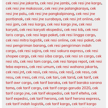
cek resi jne jakarta
,
cek resi jne jambi
,
cek resi jne kargo
,
cek resi jne makassar
,
cek resi jne palangkaraya
,
cek
resi jne palu
,
cek resi jne pangkalpinang
,
cek resi jne
pontianak
,
cek resi jne surabaya
,
cek resi jnt online
,
cek
resi jpm
,
cek resi kargo
,
cek resi kargo jne
,
cek resi
karyati
,
cek resi karyati ekspedisi
,
cek resi kib
,
cek resi
laris cargo
,
cek resi lega paket
,
cek resi lingga cargo
,
cek resi mitra logistik
,
cek resi online
,
cek resi paket
,
cek
resi pengiriman barang
,
cek resi pengiriman indah
cargo
,
cek resi sajira
,
cek resi sakura express
,
cek resi
shopee cargo
,
cek resi siba cargo
,
cek resi sn cargo
,
cek
resi sts
,
cek resi tam cargo
,
cek resi tanpa repot
,
cek resi
teba express
,
cek resi umum
,
cek resi wahana jakarta
,
cek resi.jnt
,
cek resii
,
cek resiu
,
cek resi]
,
cek reso
,
cek
resu
,
cek rresi
,
cek rrsi
,
cek tari
,
cek tarid
,
cek tarif
,
cek
tarif awr cargo
,
cek tarif baraka
,
cek tarif baraka sarana
tama
,
cek tarif cargo
,
cek tarif cargo garuda 2020
,
cek
tarif cargo jne
,
cek tarif ekspedisi
,
cek tarif elteha
,
cek
tarif expedisi
,
cek tarif herona
,
cek tarif herona express
,
cek tarif indah logistik
,
cek tarif kargo
,
cek tarif kargo