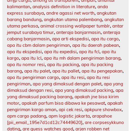
amjp cargo
,
among us transparent
,
ampah
,
amuntai
kalimantan
,
analysis definition in literature
,
anda
express surabaya
,
andre agassi net worth
,
angkutan
barang bandung
,
angkutan utama palembang
,
angkutan
utama perkasa
,
animal crossing wallpaper tumblr
,
antar
jemput surabaya timur
,
anteraja banjarmasin
,
anteraja
cabang banjarmasin
,
apa arti ekspedisi
,
apa itu cargo
,
apa itu cbm dalam pengiriman
,
apa itu daerah pabean
,
apa itu ekspedisi
,
apa itu expedisi
,
apa itu fcl
,
apa itu
kargo
,
apa itu lcl
,
apa itu mh dalam pengiriman barang
,
apa itu nomor resi
,
apa itu packing
,
apa itu packing
barang
,
apa itu palet
,
apa itu pallet
,
apa itu pengepakan
,
apa itu pengiriman cargo
,
apa itu resi
,
apa itu resi
pengiriman
,
apa yang dimaksud dengan palet
,
apa yang
dimaksud dengan resi
,
apa yang dimaksud packing
,
apa
yang dimaksud packing barang
,
apakah jne bisa kirim
motor
,
apakah parfum bisa dibawa ke pesawat
,
apakah
pengiriman kargo aman
,
api cek resi
,
apkpure showbox
,
apm cargo padang
,
apm logistic jakarta
,
arapahoe
[pii_email_195e7d1cd12c74449620]
,
are corpsesykkuno
dating
,
are guess watches good
,
arjen robben net