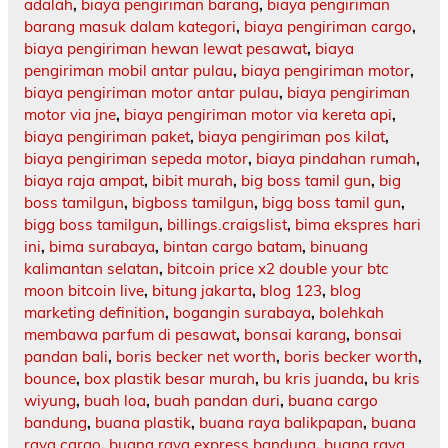
adalah
,
biaya pengiriman barang
,
biaya pengiriman
barang masuk dalam kategori
,
biaya pengiriman cargo
,
biaya pengiriman hewan lewat pesawat
,
biaya
pengiriman mobil antar pulau
,
biaya pengiriman motor
,
biaya pengiriman motor antar pulau
,
biaya pengiriman
motor via jne
,
biaya pengiriman motor via kereta api
,
biaya pengiriman paket
,
biaya pengiriman pos kilat
,
biaya pengiriman sepeda motor
,
biaya pindahan rumah
,
biaya raja ampat
,
bibit murah
,
big boss tamil gun
,
big
boss tamilgun
,
bigboss tamilgun
,
bigg boss tamil gun
,
bigg boss tamilgun
,
billings.craigslist
,
bima ekspres hari
ini
,
bima surabaya
,
bintan cargo batam
,
binuang
kalimantan selatan
,
bitcoin price x2 double your btc
moon bitcoin live
,
bitung jakarta
,
blog 123
,
blog
marketing definition
,
bogangin surabaya
,
bolehkah
membawa parfum di pesawat
,
bonsai karang
,
bonsai
pandan bali
,
boris becker net worth
,
boris becker worth
,
bounce
,
box plastik besar murah
,
bu kris juanda
,
bu kris
wiyung
,
buah loa
,
buah pandan duri
,
buana cargo
bandung
,
buana plastik
,
buana raya balikpapan
,
buana
raya cargo
,
buana raya express bandung
,
buana raya