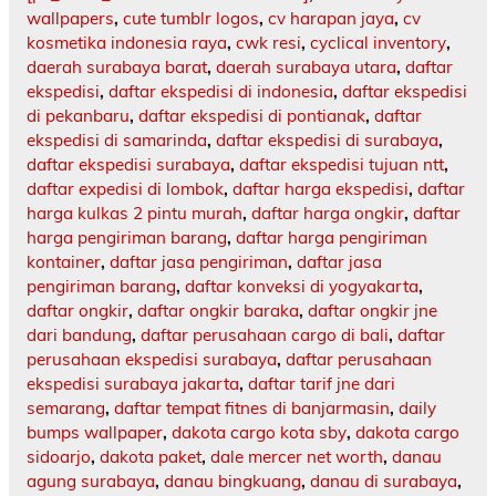
wallpapers
,
cute tumblr logos
,
cv harapan jaya
,
cv
kosmetika indonesia raya
,
cwk resi
,
cyclical inventory
,
daerah surabaya barat
,
daerah surabaya utara
,
daftar
ekspedisi
,
daftar ekspedisi di indonesia
,
daftar ekspedisi
di pekanbaru
,
daftar ekspedisi di pontianak
,
daftar
ekspedisi di samarinda
,
daftar ekspedisi di surabaya
,
daftar ekspedisi surabaya
,
daftar ekspedisi tujuan ntt
,
daftar expedisi di lombok
,
daftar harga ekspedisi
,
daftar
harga kulkas 2 pintu murah
,
daftar harga ongkir
,
daftar
harga pengiriman barang
,
daftar harga pengiriman
kontainer
,
daftar jasa pengiriman
,
daftar jasa
pengiriman barang
,
daftar konveksi di yogyakarta
,
daftar ongkir
,
daftar ongkir baraka
,
daftar ongkir jne
dari bandung
,
daftar perusahaan cargo di bali
,
daftar
perusahaan ekspedisi surabaya
,
daftar perusahaan
ekspedisi surabaya jakarta
,
daftar tarif jne dari
semarang
,
daftar tempat fitnes di banjarmasin
,
daily
bumps wallpaper
,
dakota cargo kota sby
,
dakota cargo
sidoarjo
,
dakota paket
,
dale mercer net worth
,
danau
agung surabaya
,
danau bingkuang
,
danau di surabaya
,