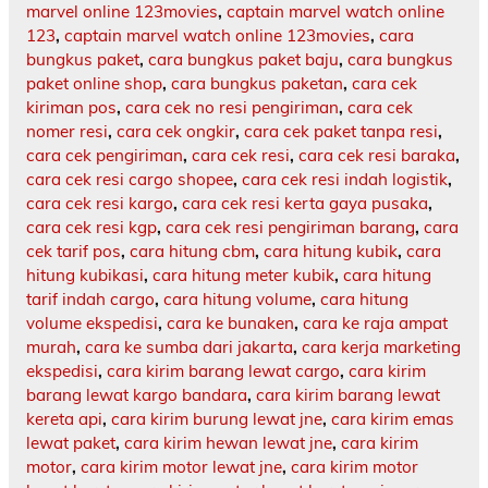
marvel online 123movies
,
captain marvel watch online
123
,
captain marvel watch online 123movies
,
cara
bungkus paket
,
cara bungkus paket baju
,
cara bungkus
paket online shop
,
cara bungkus paketan
,
cara cek
kiriman pos
,
cara cek no resi pengiriman
,
cara cek
nomer resi
,
cara cek ongkir
,
cara cek paket tanpa resi
,
cara cek pengiriman
,
cara cek resi
,
cara cek resi baraka
,
cara cek resi cargo shopee
,
cara cek resi indah logistik
,
cara cek resi kargo
,
cara cek resi kerta gaya pusaka
,
cara cek resi kgp
,
cara cek resi pengiriman barang
,
cara
cek tarif pos
,
cara hitung cbm
,
cara hitung kubik
,
cara
hitung kubikasi
,
cara hitung meter kubik
,
cara hitung
tarif indah cargo
,
cara hitung volume
,
cara hitung
volume ekspedisi
,
cara ke bunaken
,
cara ke raja ampat
murah
,
cara ke sumba dari jakarta
,
cara kerja marketing
ekspedisi
,
cara kirim barang lewat cargo
,
cara kirim
barang lewat kargo bandara
,
cara kirim barang lewat
kereta api
,
cara kirim burung lewat jne
,
cara kirim emas
lewat paket
,
cara kirim hewan lewat jne
,
cara kirim
motor
,
cara kirim motor lewat jne
,
cara kirim motor