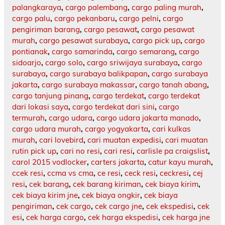
palangkaraya
,
cargo palembang
,
cargo paling murah
,
cargo palu
,
cargo pekanbaru
,
cargo pelni
,
cargo
pengiriman barang
,
cargo pesawat
,
cargo pesawat
murah
,
cargo pesawat surabaya
,
cargo pick up
,
cargo
pontianak
,
cargo samarinda
,
cargo semarang
,
cargo
sidoarjo
,
cargo solo
,
cargo sriwijaya surabaya
,
cargo
surabaya
,
cargo surabaya balikpapan
,
cargo surabaya
jakarta
,
cargo surabaya makassar
,
cargo tanah abang
,
cargo tanjung pinang
,
cargo terdekat
,
cargo terdekat
dari lokasi saya
,
cargo terdekat dari sini
,
cargo
termurah
,
cargo udara
,
cargo udara jakarta manado
,
cargo udara murah
,
cargo yogyakarta
,
cari kulkas
murah
,
cari lovebird
,
cari muatan expedisi
,
cari muatan
rutin pick up
,
cari no resi
,
cari resi
,
carlisle pa craigslist
,
carol 2015 vodlocker
,
carters jakarta
,
catur kayu murah
,
ccek resi
,
ccma vs cma
,
ce resi
,
ceck resi
,
ceckresi
,
cej
resi
,
cek barang
,
cek barang kiriman
,
cek biaya kirim
,
cek biaya kirim jne
,
cek biaya ongkir
,
cek biaya
pengiriman
,
cek cargo
,
cek cargo jne
,
cek ekspedisi
,
cek
esi
,
cek harga cargo
,
cek harga ekspedisi
,
cek harga jne