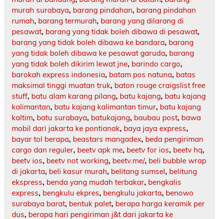
murah surabaya
,
barang pindahan
,
barang pindahan
rumah
,
barang termurah
,
barang yang dilarang di
pesawat
,
barang yang tidak boleh dibawa di pesawat
,
barang yang tidak boleh dibawa ke bandara
,
barang
yang tidak boleh dibawa ke pesawat garuda
,
barang
yang tidak boleh dikirim lewat jne
,
barindo cargo
,
barokah express indonesia
,
batam pos natuna
,
batas
maksimal tinggi muatan truk
,
baton rouge craigslist free
stuff
,
batu alam karang pilang
,
batu kajang
,
batu kajang
kalimantan
,
batu kajang kalimantan timur
,
batu kajang
kaltim
,
batu surabaya
,
batukajang
,
baubau post
,
bawa
mobil dari jakarta ke pontianak
,
baya jaya express
,
bayar tol berapa
,
beastars mangadex
,
beda pengiriman
cargo dan reguler
,
beetv apk me
,
beetv for ios
,
beetv hq
,
beetv ios
,
beetv not working
,
beetv.me/
,
beli bubble wrap
di jakarta
,
beli kasur murah
,
belitang sumsel
,
belitung
ekspress
,
benda yang mudah terbakar
,
bengkalis
express
,
bengkulu ekpres
,
bengkulu jakarta
,
benowo
surabaya barat
,
bentuk palet
,
berapa harga keramik per
dus
,
berapa hari pengiriman j&t dari jakarta ke