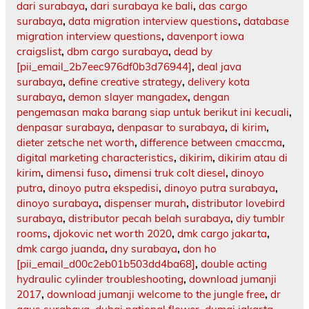
dari surabaya
,
dari surabaya ke bali
,
das cargo
surabaya
,
data migration interview questions
,
database
migration interview questions
,
davenport iowa
craigslist
,
dbm cargo surabaya
,
dead by
[pii_email_2b7eec976df0b3d76944]
,
deal java
surabaya
,
define creative strategy
,
delivery kota
surabaya
,
demon slayer mangadex
,
dengan
pengemasan maka barang siap untuk berikut ini kecuali
,
denpasar surabaya
,
denpasar to surabaya
,
di kirim
,
dieter zetsche net worth
,
difference between cmaccma
,
digital marketing characteristics
,
dikirim
,
dikirim atau di
kirim
,
dimensi fuso
,
dimensi truk colt diesel
,
dinoyo
putra
,
dinoyo putra ekspedisi
,
dinoyo putra surabaya
,
dinoyo surabaya
,
dispenser murah
,
distributor lovebird
surabaya
,
distributor pecah belah surabaya
,
diy tumblr
rooms
,
djokovic net worth 2020
,
dmk cargo jakarta
,
dmk cargo juanda
,
dny surabaya
,
don ho
[pii_email_d00c2eb01b503dd4ba68]
,
double acting
hydraulic cylinder troubleshooting
,
download jumanji
2017
,
download jumanji welcome to the jungle free
,
dr