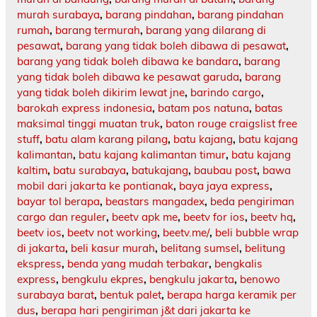
murah surabaya
,
barang pindahan
,
barang pindahan
rumah
,
barang termurah
,
barang yang dilarang di
pesawat
,
barang yang tidak boleh dibawa di pesawat
,
barang yang tidak boleh dibawa ke bandara
,
barang
yang tidak boleh dibawa ke pesawat garuda
,
barang
yang tidak boleh dikirim lewat jne
,
barindo cargo
,
barokah express indonesia
,
batam pos natuna
,
batas
maksimal tinggi muatan truk
,
baton rouge craigslist free
stuff
,
batu alam karang pilang
,
batu kajang
,
batu kajang
kalimantan
,
batu kajang kalimantan timur
,
batu kajang
kaltim
,
batu surabaya
,
batukajang
,
baubau post
,
bawa
mobil dari jakarta ke pontianak
,
baya jaya express
,
bayar tol berapa
,
beastars mangadex
,
beda pengiriman
cargo dan reguler
,
beetv apk me
,
beetv for ios
,
beetv hq
,
beetv ios
,
beetv not working
,
beetv.me/
,
beli bubble wrap
di jakarta
,
beli kasur murah
,
belitang sumsel
,
belitung
ekspress
,
benda yang mudah terbakar
,
bengkalis
express
,
bengkulu ekpres
,
bengkulu jakarta
,
benowo
surabaya barat
,
bentuk palet
,
berapa harga keramik per
dus
,
berapa hari pengiriman j&t dari jakarta ke