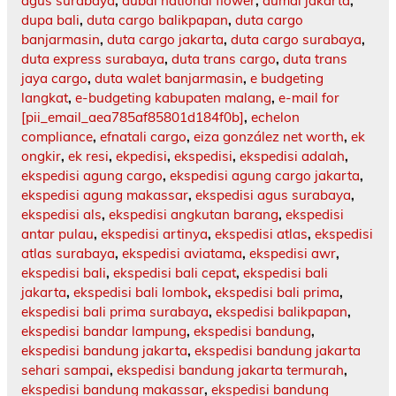
agus surabaya
,
dubai national flower
,
dumai jakarta
,
dupa bali
,
duta cargo balikpapan
,
duta cargo
banjarmasin
,
duta cargo jakarta
,
duta cargo surabaya
,
duta express surabaya
,
duta trans cargo
,
duta trans
jaya cargo
,
duta walet banjarmasin
,
e budgeting
langkat
,
e-budgeting kabupaten malang
,
e-mail for
[pii_email_aea785af85801d184f0b]
,
echelon
compliance
,
efnatali cargo
,
eiza gonzález net worth
,
ek
ongkir
,
ek resi
,
ekpedisi
,
ekspedisi
,
ekspedisi adalah
,
ekspedisi agung cargo
,
ekspedisi agung cargo jakarta
,
ekspedisi agung makassar
,
ekspedisi agus surabaya
,
ekspedisi als
,
ekspedisi angkutan barang
,
ekspedisi
antar pulau
,
ekspedisi artinya
,
ekspedisi atlas
,
ekspedisi
atlas surabaya
,
ekspedisi aviatama
,
ekspedisi awr
,
ekspedisi bali
,
ekspedisi bali cepat
,
ekspedisi bali
jakarta
,
ekspedisi bali lombok
,
ekspedisi bali prima
,
ekspedisi bali prima surabaya
,
ekspedisi balikpapan
,
ekspedisi bandar lampung
,
ekspedisi bandung
,
ekspedisi bandung jakarta
,
ekspedisi bandung jakarta
sehari sampai
,
ekspedisi bandung jakarta termurah
,
ekspedisi bandung makassar
,
ekspedisi bandung