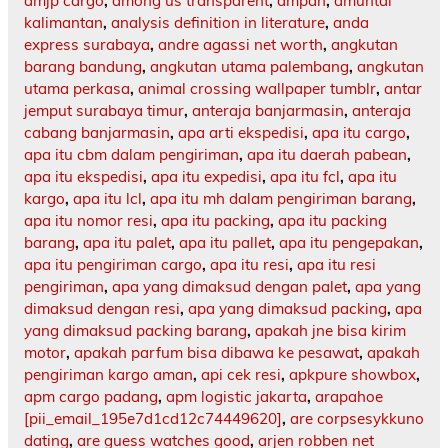
amjp cargo
,
among us transparent
,
ampah
,
amuntai
kalimantan
,
analysis definition in literature
,
anda
express surabaya
,
andre agassi net worth
,
angkutan
barang bandung
,
angkutan utama palembang
,
angkutan
utama perkasa
,
animal crossing wallpaper tumblr
,
antar
jemput surabaya timur
,
anteraja banjarmasin
,
anteraja
cabang banjarmasin
,
apa arti ekspedisi
,
apa itu cargo
,
apa itu cbm dalam pengiriman
,
apa itu daerah pabean
,
apa itu ekspedisi
,
apa itu expedisi
,
apa itu fcl
,
apa itu
kargo
,
apa itu lcl
,
apa itu mh dalam pengiriman barang
,
apa itu nomor resi
,
apa itu packing
,
apa itu packing
barang
,
apa itu palet
,
apa itu pallet
,
apa itu pengepakan
,
apa itu pengiriman cargo
,
apa itu resi
,
apa itu resi
pengiriman
,
apa yang dimaksud dengan palet
,
apa yang
dimaksud dengan resi
,
apa yang dimaksud packing
,
apa
yang dimaksud packing barang
,
apakah jne bisa kirim
motor
,
apakah parfum bisa dibawa ke pesawat
,
apakah
pengiriman kargo aman
,
api cek resi
,
apkpure showbox
,
apm cargo padang
,
apm logistic jakarta
,
arapahoe
[pii_email_195e7d1cd12c74449620]
,
are corpsesykkuno
dating
,
are guess watches good
,
arjen robben net