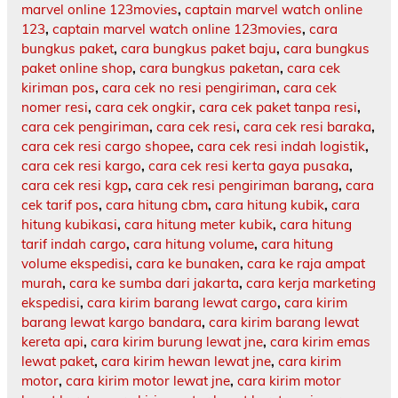
marvel online 123movies
,
captain marvel watch online
123
,
captain marvel watch online 123movies
,
cara
bungkus paket
,
cara bungkus paket baju
,
cara bungkus
paket online shop
,
cara bungkus paketan
,
cara cek
kiriman pos
,
cara cek no resi pengiriman
,
cara cek
nomer resi
,
cara cek ongkir
,
cara cek paket tanpa resi
,
cara cek pengiriman
,
cara cek resi
,
cara cek resi baraka
,
cara cek resi cargo shopee
,
cara cek resi indah logistik
,
cara cek resi kargo
,
cara cek resi kerta gaya pusaka
,
cara cek resi kgp
,
cara cek resi pengiriman barang
,
cara
cek tarif pos
,
cara hitung cbm
,
cara hitung kubik
,
cara
hitung kubikasi
,
cara hitung meter kubik
,
cara hitung
tarif indah cargo
,
cara hitung volume
,
cara hitung
volume ekspedisi
,
cara ke bunaken
,
cara ke raja ampat
murah
,
cara ke sumba dari jakarta
,
cara kerja marketing
ekspedisi
,
cara kirim barang lewat cargo
,
cara kirim
barang lewat kargo bandara
,
cara kirim barang lewat
kereta api
,
cara kirim burung lewat jne
,
cara kirim emas
lewat paket
,
cara kirim hewan lewat jne
,
cara kirim
motor
,
cara kirim motor lewat jne
,
cara kirim motor