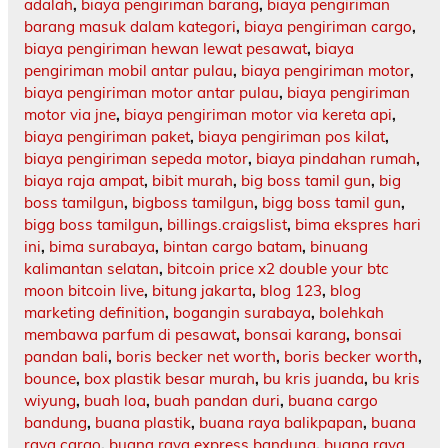
adalah
,
biaya pengiriman barang
,
biaya pengiriman
barang masuk dalam kategori
,
biaya pengiriman cargo
,
biaya pengiriman hewan lewat pesawat
,
biaya
pengiriman mobil antar pulau
,
biaya pengiriman motor
,
biaya pengiriman motor antar pulau
,
biaya pengiriman
motor via jne
,
biaya pengiriman motor via kereta api
,
biaya pengiriman paket
,
biaya pengiriman pos kilat
,
biaya pengiriman sepeda motor
,
biaya pindahan rumah
,
biaya raja ampat
,
bibit murah
,
big boss tamil gun
,
big
boss tamilgun
,
bigboss tamilgun
,
bigg boss tamil gun
,
bigg boss tamilgun
,
billings.craigslist
,
bima ekspres hari
ini
,
bima surabaya
,
bintan cargo batam
,
binuang
kalimantan selatan
,
bitcoin price x2 double your btc
moon bitcoin live
,
bitung jakarta
,
blog 123
,
blog
marketing definition
,
bogangin surabaya
,
bolehkah
membawa parfum di pesawat
,
bonsai karang
,
bonsai
pandan bali
,
boris becker net worth
,
boris becker worth
,
bounce
,
box plastik besar murah
,
bu kris juanda
,
bu kris
wiyung
,
buah loa
,
buah pandan duri
,
buana cargo
bandung
,
buana plastik
,
buana raya balikpapan
,
buana
raya cargo
,
buana raya express bandung
,
buana raya