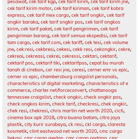
pesawat
,
cek tarif kgp
,
cek tarif kirim
,
cek tarif kirim jne
,
cek tarif kirim motor
,
cek tarif kiriman
,
cek tarif kobra
express
,
cek tarif mex cargo
,
cek tarif ongkir
,
cek tarif
ongkir baraka
,
cek tarif ongkir pos
,
cek tarif ongkos
kirim
,
cek tarif paket
,
cek tarif pengiriman
,
cek tarif
pengiriman barang
,
cek tarif semua ekspedisi
,
cek tarif
tam cargo
,
cek tarif.com
,
cek tariff
,
cek tesi
,
cek volume
jne
,
cek:resi
,
cekbresi
,
cekesi
,
cekk resi
,
cekongkir
,
cekre
,
cekreai
,
cekreasi
,
cekrei
,
cekressi
,
cektari
,
cektarif
,
cektarif pos
,
cektarif tiki
,
cektarifpos
,
cepat bu murah
tanah di cirebon
,
cer resi jne
,
ceresi
,
cerner emr vs epic
,
cerner vs epic
,
chambersburg craigslist personals
,
characteristics of digital marketing
,
characteristics of e
commerce
,
charter.net/forceconvert
,
chattanooga
tennessee craigslist
,
check ongkir
,
check ongkir pos
,
check ongkos kirim
,
check tarif
,
checkresi
,
chek ongkir
,
chek resi
,
chekresi
,
chris martin net worth 2020
,
cicti
,
cinema box apk 2018
,
citra buana batam
,
citra jaya
plastik
,
city kurir surabaya
,
ck resi
,
ckl cargo
,
claresta
kosmetik
,
clint eastwood net worth 2020
,
cmc cargo
bekasi
,
cmc cargo medan
,
cmc cargo padang
,
cmc