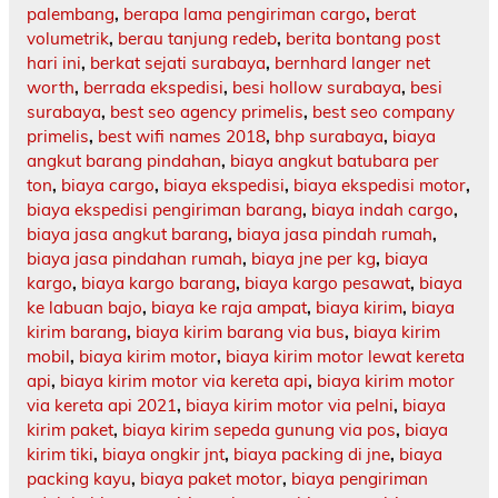
palembang
,
berapa lama pengiriman cargo
,
berat
volumetrik
,
berau tanjung redeb
,
berita bontang post
hari ini
,
berkat sejati surabaya
,
bernhard langer net
worth
,
berrada ekspedisi
,
besi hollow surabaya
,
besi
surabaya
,
best seo agency primelis
,
best seo company
primelis
,
best wifi names 2018
,
bhp surabaya
,
biaya
angkut barang pindahan
,
biaya angkut batubara per
ton
,
biaya cargo
,
biaya ekspedisi
,
biaya ekspedisi motor
,
biaya ekspedisi pengiriman barang
,
biaya indah cargo
,
biaya jasa angkut barang
,
biaya jasa pindah rumah
,
biaya jasa pindahan rumah
,
biaya jne per kg
,
biaya
kargo
,
biaya kargo barang
,
biaya kargo pesawat
,
biaya
ke labuan bajo
,
biaya ke raja ampat
,
biaya kirim
,
biaya
kirim barang
,
biaya kirim barang via bus
,
biaya kirim
mobil
,
biaya kirim motor
,
biaya kirim motor lewat kereta
api
,
biaya kirim motor via kereta api
,
biaya kirim motor
via kereta api 2021
,
biaya kirim motor via pelni
,
biaya
kirim paket
,
biaya kirim sepeda gunung via pos
,
biaya
kirim tiki
,
biaya ongkir jnt
,
biaya packing di jne
,
biaya
packing kayu
,
biaya paket motor
,
biaya pengiriman