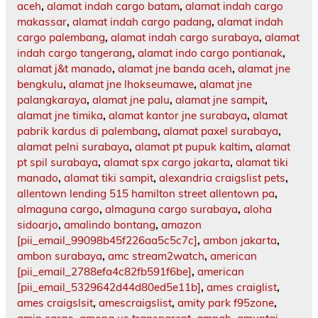
aceh
,
alamat indah cargo batam
,
alamat indah cargo
makassar
,
alamat indah cargo padang
,
alamat indah
cargo palembang
,
alamat indah cargo surabaya
,
alamat
indah cargo tangerang
,
alamat indo cargo pontianak
,
alamat j&t manado
,
alamat jne banda aceh
,
alamat jne
bengkulu
,
alamat jne lhokseumawe
,
alamat jne
palangkaraya
,
alamat jne palu
,
alamat jne sampit
,
alamat jne timika
,
alamat kantor jne surabaya
,
alamat
pabrik kardus di palembang
,
alamat paxel surabaya
,
alamat pelni surabaya
,
alamat pt pupuk kaltim
,
alamat
pt spil surabaya
,
alamat spx cargo jakarta
,
alamat tiki
manado
,
alamat tiki sampit
,
alexandria craigslist pets
,
allentown lending 515 hamilton street allentown pa
,
almaguna cargo
,
almaguna cargo surabaya
,
aloha
sidoarjo
,
amalindo bontang
,
amazon
[pii_email_99098b45f226aa5c5c7c]
,
ambon jakarta
,
ambon surabaya
,
amc stream2watch
,
american
[pii_email_2788efa4c82fb591f6be]
,
american
[pii_email_5329642d44d80ed5e11b]
,
ames craiglist
,
ames craigslsit
,
amescraigslist
,
amity park f95zone
,