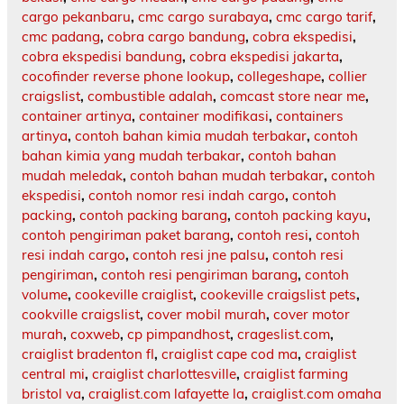
cargo pekanbaru
,
cmc cargo surabaya
,
cmc cargo tarif
,
cmc padang
,
cobra cargo bandung
,
cobra ekspedisi
,
cobra ekspedisi bandung
,
cobra ekspedisi jakarta
,
cocofinder reverse phone lookup
,
collegeshape
,
collier
craigslist
,
combustible adalah
,
comcast store near me
,
container artinya
,
container modifikasi
,
containers
artinya
,
contoh bahan kimia mudah terbakar
,
contoh
bahan kimia yang mudah terbakar
,
contoh bahan
mudah meledak
,
contoh bahan mudah terbakar
,
contoh
ekspedisi
,
contoh nomor resi indah cargo
,
contoh
packing
,
contoh packing barang
,
contoh packing kayu
,
contoh pengiriman paket barang
,
contoh resi
,
contoh
resi indah cargo
,
contoh resi jne palsu
,
contoh resi
pengiriman
,
contoh resi pengiriman barang
,
contoh
volume
,
cookeville craiglist
,
cookeville craigslist pets
,
cookville craigslist
,
cover mobil murah
,
cover motor
murah
,
coxweb
,
cp pimpandhost
,
crageslist.com
,
craiglist bradenton fl
,
craiglist cape cod ma
,
craiglist
central mi
,
craiglist charlottesville
,
craiglist farming
bristol va
,
craiglist.com lafayette la
,
craiglist.com omaha