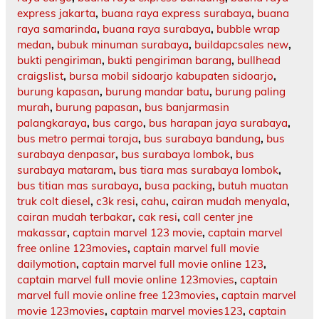
express jakarta
,
buana raya express surabaya
,
buana
raya samarinda
,
buana raya surabaya
,
bubble wrap
medan
,
bubuk minuman surabaya
,
buildapcsales new
,
bukti pengiriman
,
bukti pengiriman barang
,
bullhead
craigslist
,
bursa mobil sidoarjo kabupaten sidoarjo
,
burung kapasan
,
burung mandar batu
,
burung paling
murah
,
burung papasan
,
bus banjarmasin
palangkaraya
,
bus cargo
,
bus harapan jaya surabaya
,
bus metro permai toraja
,
bus surabaya bandung
,
bus
surabaya denpasar
,
bus surabaya lombok
,
bus
surabaya mataram
,
bus tiara mas surabaya lombok
,
bus titian mas surabaya
,
busa packing
,
butuh muatan
truk colt diesel
,
c3k resi
,
cahu
,
cairan mudah menyala
,
cairan mudah terbakar
,
cak resi
,
call center jne
makassar
,
captain marvel 123 movie
,
captain marvel
free online 123movies
,
captain marvel full movie
dailymotion
,
captain marvel full movie online 123
,
captain marvel full movie online 123movies
,
captain
marvel full movie online free 123movies
,
captain marvel
movie 123movies
,
captain marvel movies123
,
captain