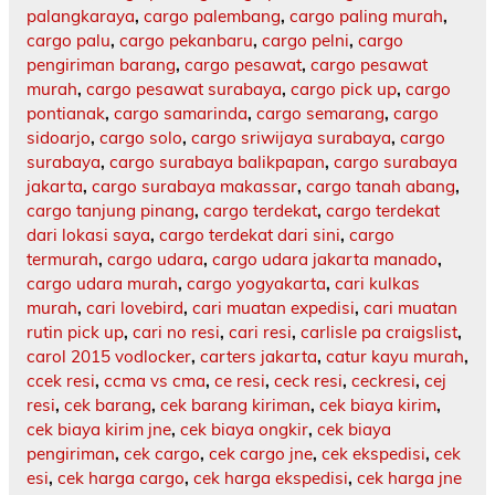
palangkaraya
,
cargo palembang
,
cargo paling murah
,
cargo palu
,
cargo pekanbaru
,
cargo pelni
,
cargo
pengiriman barang
,
cargo pesawat
,
cargo pesawat
murah
,
cargo pesawat surabaya
,
cargo pick up
,
cargo
pontianak
,
cargo samarinda
,
cargo semarang
,
cargo
sidoarjo
,
cargo solo
,
cargo sriwijaya surabaya
,
cargo
surabaya
,
cargo surabaya balikpapan
,
cargo surabaya
jakarta
,
cargo surabaya makassar
,
cargo tanah abang
,
cargo tanjung pinang
,
cargo terdekat
,
cargo terdekat
dari lokasi saya
,
cargo terdekat dari sini
,
cargo
termurah
,
cargo udara
,
cargo udara jakarta manado
,
cargo udara murah
,
cargo yogyakarta
,
cari kulkas
murah
,
cari lovebird
,
cari muatan expedisi
,
cari muatan
rutin pick up
,
cari no resi
,
cari resi
,
carlisle pa craigslist
,
carol 2015 vodlocker
,
carters jakarta
,
catur kayu murah
,
ccek resi
,
ccma vs cma
,
ce resi
,
ceck resi
,
ceckresi
,
cej
resi
,
cek barang
,
cek barang kiriman
,
cek biaya kirim
,
cek biaya kirim jne
,
cek biaya ongkir
,
cek biaya
pengiriman
,
cek cargo
,
cek cargo jne
,
cek ekspedisi
,
cek
esi
,
cek harga cargo
,
cek harga ekspedisi
,
cek harga jne