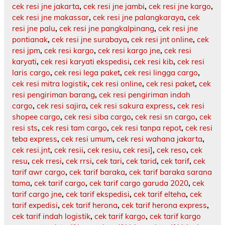
cek resi jne jakarta
,
cek resi jne jambi
,
cek resi jne kargo
,
cek resi jne makassar
,
cek resi jne palangkaraya
,
cek
resi jne palu
,
cek resi jne pangkalpinang
,
cek resi jne
pontianak
,
cek resi jne surabaya
,
cek resi jnt online
,
cek
resi jpm
,
cek resi kargo
,
cek resi kargo jne
,
cek resi
karyati
,
cek resi karyati ekspedisi
,
cek resi kib
,
cek resi
laris cargo
,
cek resi lega paket
,
cek resi lingga cargo
,
cek resi mitra logistik
,
cek resi online
,
cek resi paket
,
cek
resi pengiriman barang
,
cek resi pengiriman indah
cargo
,
cek resi sajira
,
cek resi sakura express
,
cek resi
shopee cargo
,
cek resi siba cargo
,
cek resi sn cargo
,
cek
resi sts
,
cek resi tam cargo
,
cek resi tanpa repot
,
cek resi
teba express
,
cek resi umum
,
cek resi wahana jakarta
,
cek resi.jnt
,
cek resii
,
cek resiu
,
cek resi]
,
cek reso
,
cek
resu
,
cek rresi
,
cek rrsi
,
cek tari
,
cek tarid
,
cek tarif
,
cek
tarif awr cargo
,
cek tarif baraka
,
cek tarif baraka sarana
tama
,
cek tarif cargo
,
cek tarif cargo garuda 2020
,
cek
tarif cargo jne
,
cek tarif ekspedisi
,
cek tarif elteha
,
cek
tarif expedisi
,
cek tarif herona
,
cek tarif herona express
,
cek tarif indah logistik
,
cek tarif kargo
,
cek tarif kargo