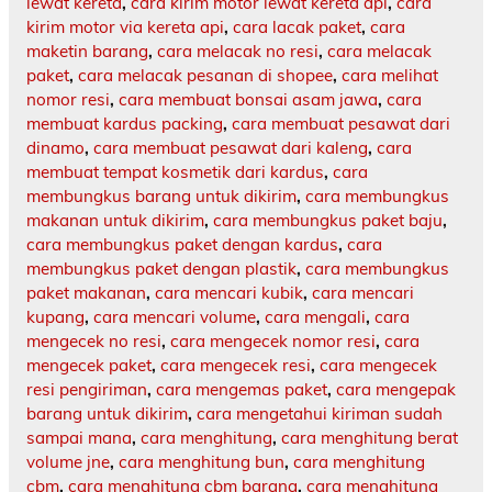
lewat kereta
,
cara kirim motor lewat kereta api
,
cara
kirim motor via kereta api
,
cara lacak paket
,
cara
maketin barang
,
cara melacak no resi
,
cara melacak
paket
,
cara melacak pesanan di shopee
,
cara melihat
nomor resi
,
cara membuat bonsai asam jawa
,
cara
membuat kardus packing
,
cara membuat pesawat dari
dinamo
,
cara membuat pesawat dari kaleng
,
cara
membuat tempat kosmetik dari kardus
,
cara
membungkus barang untuk dikirim
,
cara membungkus
makanan untuk dikirim
,
cara membungkus paket baju
,
cara membungkus paket dengan kardus
,
cara
membungkus paket dengan plastik
,
cara membungkus
paket makanan
,
cara mencari kubik
,
cara mencari
kupang
,
cara mencari volume
,
cara mengali
,
cara
mengecek no resi
,
cara mengecek nomor resi
,
cara
mengecek paket
,
cara mengecek resi
,
cara mengecek
resi pengiriman
,
cara mengemas paket
,
cara mengepak
barang untuk dikirim
,
cara mengetahui kiriman sudah
sampai mana
,
cara menghitung
,
cara menghitung berat
volume jne
,
cara menghitung bun
,
cara menghitung
cbm
,
cara menghitung cbm barang
,
cara menghitung