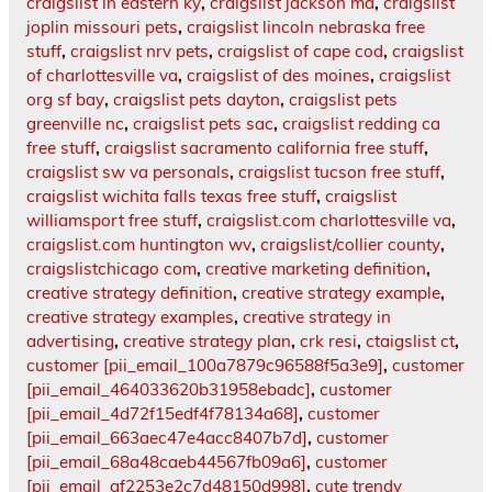
craigslist in eastern ky
,
craigslist jackson ma
,
craigslist
joplin missouri pets
,
craigslist lincoln nebraska free
stuff
,
craigslist nrv pets
,
craigslist of cape cod
,
craigslist
of charlottesville va
,
craigslist of des moines
,
craigslist
org sf bay
,
craigslist pets dayton
,
craigslist pets
greenville nc
,
craigslist pets sac
,
craigslist redding ca
free stuff
,
craigslist sacramento california free stuff
,
craigslist sw va personals
,
craigslist tucson free stuff
,
craigslist wichita falls texas free stuff
,
craigslist
williamsport free stuff
,
craigslist.com charlottesville va
,
craigslist.com huntington wv
,
craigslist/collier county
,
craigslistchicago com
,
creative marketing definition
,
creative strategy definition
,
creative strategy example
,
creative strategy examples
,
creative strategy in
advertising
,
creative strategy plan
,
crk resi
,
ctaigslist ct
,
customer [pii_email_100a7879c96588f5a3e9]
,
customer
[pii_email_464033620b31958ebadc]
,
customer
[pii_email_4d72f15edf4f78134a68]
,
customer
[pii_email_663aec47e4acc8407b7d]
,
customer
[pii_email_68a48caeb44567fb09a6]
,
customer
[pii_email_af2253e2c7d48150d998]
,
cute trendy