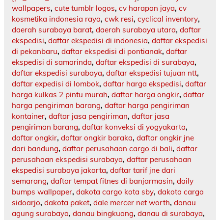
wallpapers
,
cute tumblr logos
,
cv harapan jaya
,
cv
kosmetika indonesia raya
,
cwk resi
,
cyclical inventory
,
daerah surabaya barat
,
daerah surabaya utara
,
daftar
ekspedisi
,
daftar ekspedisi di indonesia
,
daftar ekspedisi
di pekanbaru
,
daftar ekspedisi di pontianak
,
daftar
ekspedisi di samarinda
,
daftar ekspedisi di surabaya
,
daftar ekspedisi surabaya
,
daftar ekspedisi tujuan ntt
,
daftar expedisi di lombok
,
daftar harga ekspedisi
,
daftar
harga kulkas 2 pintu murah
,
daftar harga ongkir
,
daftar
harga pengiriman barang
,
daftar harga pengiriman
kontainer
,
daftar jasa pengiriman
,
daftar jasa
pengiriman barang
,
daftar konveksi di yogyakarta
,
daftar ongkir
,
daftar ongkir baraka
,
daftar ongkir jne
dari bandung
,
daftar perusahaan cargo di bali
,
daftar
perusahaan ekspedisi surabaya
,
daftar perusahaan
ekspedisi surabaya jakarta
,
daftar tarif jne dari
semarang
,
daftar tempat fitnes di banjarmasin
,
daily
bumps wallpaper
,
dakota cargo kota sby
,
dakota cargo
sidoarjo
,
dakota paket
,
dale mercer net worth
,
danau
agung surabaya
,
danau bingkuang
,
danau di surabaya
,