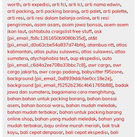
worth
,
arti expedisi
,
arti fcl
,
arti lcl
,
arti nama edwin
,
arti packing
,
arti packing barang
,
arti palet
,
arti palette
,
arti resi
,
arti resi dalam belanja online
,
arti resi
pengiriman
,
asam asam
,
asam jawa bonsai
,
asem asem
ikan laut
,
ashtabula craigslist free stuff
,
ask
[pii_email_fb8c1261650b9080b35d]
,
at&t
[pii_email_d0a63cbe54a837d74bfe]
,
atambua ntt
,
atlas
kalimantan
,
atlas pulau sulawesi
,
atlas sulawesi
,
atlas
sumatera
,
atychiphobia test
,
aup ekspedisi
,
auto
[pii_email_c6d4a2ee708a33bbc7c8]
,
awr cargo
,
awr
cargo jakarta
,
awr cargo padang
,
babysitter f95zone
,
background [pii_email_0a8939ddcfae0cc18e2e]
,
background [pii_email_f5252b236c4b61765b88]
,
badak
jawa dan sumatera
,
bagaimana cara menghitung
,
bahan bahan untuk packing barang
,
bahan bonsai
asem
,
bahan bonsai waru
,
bahan mudah meledak
,
bahan mudah terbakar
,
bahan untuk packing barang
online shop
,
bahan yang mudah meledak
,
bahan yang
mudah terbakar
,
baju online murah meriah
,
bak truk
kayu
,
bali cepat denpasar
,
bali cepat ekspedisi
,
bali