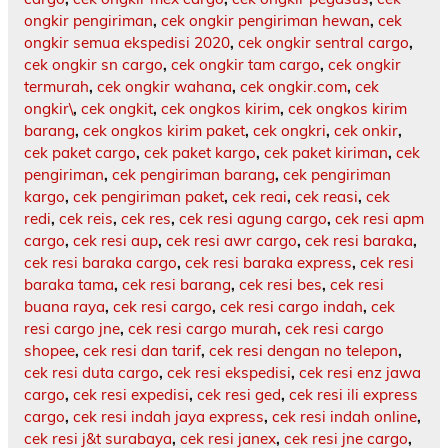
ongkir pengiriman
,
cek ongkir pengiriman hewan
,
cek
ongkir semua ekspedisi 2020
,
cek ongkir sentral cargo
,
cek ongkir sn cargo
,
cek ongkir tam cargo
,
cek ongkir
termurah
,
cek ongkir wahana
,
cek ongkir.com
,
cek
ongkir\
,
cek ongkit
,
cek ongkos kirim
,
cek ongkos kirim
barang
,
cek ongkos kirim paket
,
cek ongkri
,
cek onkir
,
cek paket cargo
,
cek paket kargo
,
cek paket kiriman
,
cek
pengiriman
,
cek pengiriman barang
,
cek pengiriman
kargo
,
cek pengiriman paket
,
cek reai
,
cek reasi
,
cek
redi
,
cek reis
,
cek res
,
cek resi agung cargo
,
cek resi apm
cargo
,
cek resi aup
,
cek resi awr cargo
,
cek resi baraka
,
cek resi baraka cargo
,
cek resi baraka express
,
cek resi
baraka tama
,
cek resi barang
,
cek resi bes
,
cek resi
buana raya
,
cek resi cargo
,
cek resi cargo indah
,
cek
resi cargo jne
,
cek resi cargo murah
,
cek resi cargo
shopee
,
cek resi dan tarif
,
cek resi dengan no telepon
,
cek resi duta cargo
,
cek resi ekspedisi
,
cek resi enz jawa
cargo
,
cek resi expedisi
,
cek resi ged
,
cek resi ili express
cargo
,
cek resi indah jaya express
,
cek resi indah online
,
cek resi j&t surabaya
,
cek resi janex
,
cek resi jne cargo
,