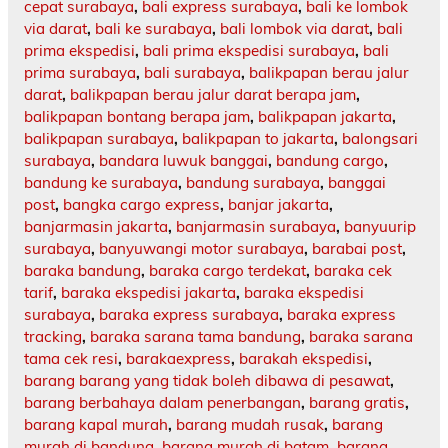
cepat surabaya
,
bali express surabaya
,
bali ke lombok
via darat
,
bali ke surabaya
,
bali lombok via darat
,
bali
prima ekspedisi
,
bali prima ekspedisi surabaya
,
bali
prima surabaya
,
bali surabaya
,
balikpapan berau jalur
darat
,
balikpapan berau jalur darat berapa jam
,
balikpapan bontang berapa jam
,
balikpapan jakarta
,
balikpapan surabaya
,
balikpapan to jakarta
,
balongsari
surabaya
,
bandara luwuk banggai
,
bandung cargo
,
bandung ke surabaya
,
bandung surabaya
,
banggai
post
,
bangka cargo express
,
banjar jakarta
,
banjarmasin jakarta
,
banjarmasin surabaya
,
banyuurip
surabaya
,
banyuwangi motor surabaya
,
barabai post
,
baraka bandung
,
baraka cargo terdekat
,
baraka cek
tarif
,
baraka ekspedisi jakarta
,
baraka ekspedisi
surabaya
,
baraka express surabaya
,
baraka express
tracking
,
baraka sarana tama bandung
,
baraka sarana
tama cek resi
,
barakaexpress
,
barakah ekspedisi
,
barang barang yang tidak boleh dibawa di pesawat
,
barang berbahaya dalam penerbangan
,
barang gratis
,
barang kapal murah
,
barang mudah rusak
,
barang
murah di bandung
,
barang murah di batam
,
barang