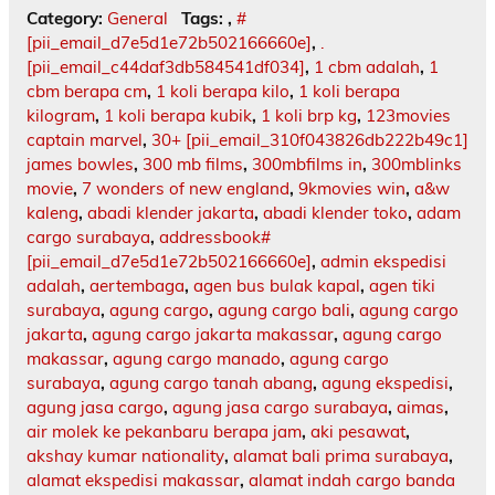
Category:
General
Tags:
,
#
[pii_email_d7e5d1e72b502166660e]
,
.
[pii_email_c44daf3db584541df034]
,
1 cbm adalah
,
1
cbm berapa cm
,
1 koli berapa kilo
,
1 koli berapa
kilogram
,
1 koli berapa kubik
,
1 koli brp kg
,
123movies
captain marvel
,
30+ [pii_email_310f043826db222b49c1]
james bowles
,
300 mb films
,
300mbfilms in
,
300mblinks
movie
,
7 wonders of new england
,
9kmovies win
,
a&w
kaleng
,
abadi klender jakarta
,
abadi klender toko
,
adam
cargo surabaya
,
addressbook#
[pii_email_d7e5d1e72b502166660e]
,
admin ekspedisi
adalah
,
aertembaga
,
agen bus bulak kapal
,
agen tiki
surabaya
,
agung cargo
,
agung cargo bali
,
agung cargo
jakarta
,
agung cargo jakarta makassar
,
agung cargo
makassar
,
agung cargo manado
,
agung cargo
surabaya
,
agung cargo tanah abang
,
agung ekspedisi
,
agung jasa cargo
,
agung jasa cargo surabaya
,
aimas
,
air molek ke pekanbaru berapa jam
,
aki pesawat
,
akshay kumar nationality
,
alamat bali prima surabaya
,
alamat ekspedisi makassar
,
alamat indah cargo banda