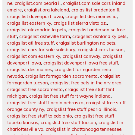
ne
,
craiglist.com peoria il
,
craiglist.com sale cars inland
empire
,
craiglist.org lakeland
,
craigs list bradenton fl
,
craigs list davenport iowa
,
craigs list des moines ia
,
craigs list eastern ky
,
craigs list sierra vista az.
,
craigslist alexandria la pets
,
craigslist anderson sc free
stuff
,
craigslist asheville farm
,
craigslist ashland ky pets
,
craigslist atl free stuff
,
craigslist burlington nc pets
,
craigslist cars for sale salisbury
,
craigslist cars tucson
,
craigslist com eastern ky
,
craigslist conway
,
craigslist
davenport iowa
,
craigslist davenport iowa free stuff
,
craigslist des moines
,
craigslist farmgarden reno
nevada
,
craigslist farmgarden sacramento
,
craigslist
farmgarden tucson
,
craigslist free pets in the nrv area
,
craigslist free sacramento
,
craigslist free stuff flint
michigan
,
craigslist free stuff fort wayne indiana
,
craigslist free stuff lincoln nebraska
,
craigslist free stuff
orange county ny
,
craigslist free stuff peoria illinois
,
craigslist free stuff toledo ohio
,
craigslist free stuff
topeka kansas
,
craigslist free stuff tucson
,
craigslist in
charlottesville va
,
craigslist in chattanooga tennessee
,