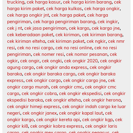
trucking
,
cek harga kasur
,
cek harga kirim barang
,
cek
harga kirim paket
,
cek harga kulkas
,
cek harga ongkir
,
cek harga ongkir jnt
,
cek harga paket
,
cek harga
pengiriman
,
cek harga pengiriman barang
,
cek ingkir
,
cek j nt
,
cek jasa pengiriman
,
cek kargo
,
cek kargo jne
,
cek keberadaan paket
,
cek kiriman
,
cek kiriman barang
,
cek kiriman elteha
,
cek kiriman paket
,
cek ngkir
,
cek nmr
resi
,
cek no resi cargo
,
cek no resi online
,
cek no resi
pengiriman
,
cek nomer resi
,
cek nomor pesanan
,
cek
ogkir
,
cek ongir
,
cek ongki
,
cek ongkir 2020
,
cek ongkir
agung cargo
,
cek ongkir anda express
,
cek ongkir
baraka
,
cek ongkir baraka cargo
,
cek ongkir baraka
express
,
cek ongkir cargo
,
cek ongkir cargo jne
,
cek
ongkir cargo murah
,
cek ongkir cmc
,
cek ongkir cmc
cargo
,
cek ongkir cobra
,
cek ongkir ekspedisi
,
cek ongkir
ekspedisi baraka
,
cek ongkir elteha
,
cek ongkir herona
,
cek ongkir himeji express
,
cek ongkir indah cargo ke luar
negeri
,
cek ongkir janex
,
cek ongkir kapal laut
,
cek
ongkir kargo
,
cek ongkir kereta api
,
cek ongkir kgp
,
cek
ongkir ki8
,
cek ongkir kobra express
,
cek ongkir laris
cargo
,
cek ongkir mex cargo
,
cek ongkir pegasus
,
cek