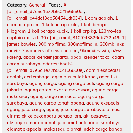
Category:
General
Tags:
,
#
[pii_email_d7e5d1e72b502166660e]
,
.
[pii_email_c44daf3db584541df034]
,
1 cbm adalah
,
1
cbm berapa cm
,
1 koli berapa kilo
,
1 koli berapa
kilogram
,
1 koli berapa kubik
,
1 koli brp kg
,
123movies
captain marvel
,
30+ [pii_email_310f043826db222b49c1]
james bowles
,
300 mb films
,
300mbfilms in
,
300mblinks
movie
,
7 wonders of new england
,
9kmovies win
,
a&w
kaleng
,
abadi klender jakarta
,
abadi klender toko
,
adam
cargo surabaya
,
addressbook#
[pii_email_d7e5d1e72b502166660e]
,
admin ekspedisi
adalah
,
aertembaga
,
agen bus bulak kapal
,
agen tiki
surabaya
,
agung cargo
,
agung cargo bali
,
agung cargo
jakarta
,
agung cargo jakarta makassar
,
agung cargo
makassar
,
agung cargo manado
,
agung cargo
surabaya
,
agung cargo tanah abang
,
agung ekspedisi
,
agung jasa cargo
,
agung jasa cargo surabaya
,
aimas
,
air molek ke pekanbaru berapa jam
,
aki pesawat
,
akshay kumar nationality
,
alamat bali prima surabaya
,
alamat ekspedisi makassar
,
alamat indah cargo banda