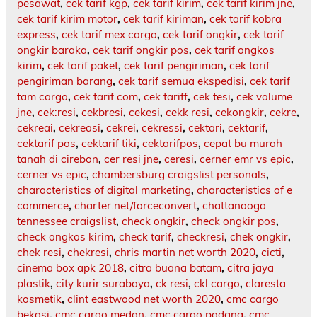
pesawat
,
cek tarif kgp
,
cek tarif kirim
,
cek tarif kirim jne
,
cek tarif kirim motor
,
cek tarif kiriman
,
cek tarif kobra
express
,
cek tarif mex cargo
,
cek tarif ongkir
,
cek tarif
ongkir baraka
,
cek tarif ongkir pos
,
cek tarif ongkos
kirim
,
cek tarif paket
,
cek tarif pengiriman
,
cek tarif
pengiriman barang
,
cek tarif semua ekspedisi
,
cek tarif
tam cargo
,
cek tarif.com
,
cek tariff
,
cek tesi
,
cek volume
jne
,
cek:resi
,
cekbresi
,
cekesi
,
cekk resi
,
cekongkir
,
cekre
,
cekreai
,
cekreasi
,
cekrei
,
cekressi
,
cektari
,
cektarif
,
cektarif pos
,
cektarif tiki
,
cektarifpos
,
cepat bu murah
tanah di cirebon
,
cer resi jne
,
ceresi
,
cerner emr vs epic
,
cerner vs epic
,
chambersburg craigslist personals
,
characteristics of digital marketing
,
characteristics of e
commerce
,
charter.net/forceconvert
,
chattanooga
tennessee craigslist
,
check ongkir
,
check ongkir pos
,
check ongkos kirim
,
check tarif
,
checkresi
,
chek ongkir
,
chek resi
,
chekresi
,
chris martin net worth 2020
,
cicti
,
cinema box apk 2018
,
citra buana batam
,
citra jaya
plastik
,
city kurir surabaya
,
ck resi
,
ckl cargo
,
claresta
kosmetik
,
clint eastwood net worth 2020
,
cmc cargo
bekasi
,
cmc cargo medan
,
cmc cargo padang
,
cmc