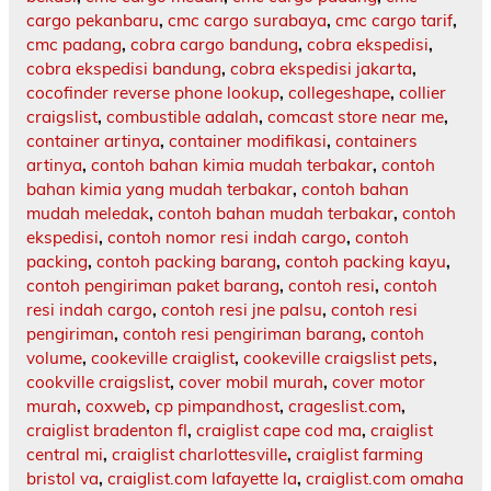
cargo pekanbaru
,
cmc cargo surabaya
,
cmc cargo tarif
,
cmc padang
,
cobra cargo bandung
,
cobra ekspedisi
,
cobra ekspedisi bandung
,
cobra ekspedisi jakarta
,
cocofinder reverse phone lookup
,
collegeshape
,
collier
craigslist
,
combustible adalah
,
comcast store near me
,
container artinya
,
container modifikasi
,
containers
artinya
,
contoh bahan kimia mudah terbakar
,
contoh
bahan kimia yang mudah terbakar
,
contoh bahan
mudah meledak
,
contoh bahan mudah terbakar
,
contoh
ekspedisi
,
contoh nomor resi indah cargo
,
contoh
packing
,
contoh packing barang
,
contoh packing kayu
,
contoh pengiriman paket barang
,
contoh resi
,
contoh
resi indah cargo
,
contoh resi jne palsu
,
contoh resi
pengiriman
,
contoh resi pengiriman barang
,
contoh
volume
,
cookeville craiglist
,
cookeville craigslist pets
,
cookville craigslist
,
cover mobil murah
,
cover motor
murah
,
coxweb
,
cp pimpandhost
,
crageslist.com
,
craiglist bradenton fl
,
craiglist cape cod ma
,
craiglist
central mi
,
craiglist charlottesville
,
craiglist farming
bristol va
,
craiglist.com lafayette la
,
craiglist.com omaha