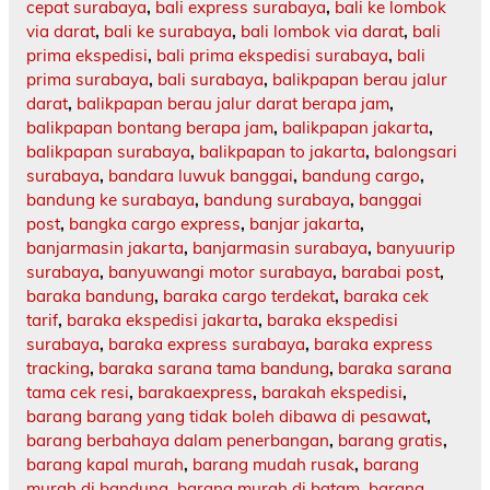
cepat surabaya
,
bali express surabaya
,
bali ke lombok
via darat
,
bali ke surabaya
,
bali lombok via darat
,
bali
prima ekspedisi
,
bali prima ekspedisi surabaya
,
bali
prima surabaya
,
bali surabaya
,
balikpapan berau jalur
darat
,
balikpapan berau jalur darat berapa jam
,
balikpapan bontang berapa jam
,
balikpapan jakarta
,
balikpapan surabaya
,
balikpapan to jakarta
,
balongsari
surabaya
,
bandara luwuk banggai
,
bandung cargo
,
bandung ke surabaya
,
bandung surabaya
,
banggai
post
,
bangka cargo express
,
banjar jakarta
,
banjarmasin jakarta
,
banjarmasin surabaya
,
banyuurip
surabaya
,
banyuwangi motor surabaya
,
barabai post
,
baraka bandung
,
baraka cargo terdekat
,
baraka cek
tarif
,
baraka ekspedisi jakarta
,
baraka ekspedisi
surabaya
,
baraka express surabaya
,
baraka express
tracking
,
baraka sarana tama bandung
,
baraka sarana
tama cek resi
,
barakaexpress
,
barakah ekspedisi
,
barang barang yang tidak boleh dibawa di pesawat
,
barang berbahaya dalam penerbangan
,
barang gratis
,
barang kapal murah
,
barang mudah rusak
,
barang
murah di bandung
,
barang murah di batam
,
barang