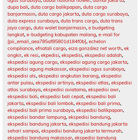
agus surabaya
,
dubai national flower
,
dumai jakarta
,
dupa bali
,
duta cargo balikpapan
,
duta cargo
banjarmasin
,
duta cargo jakarta
,
duta cargo surabaya
,
duta express surabaya
,
duta trans cargo
,
duta trans
jaya cargo
,
duta walet banjarmasin
,
e budgeting
langkat
,
e-budgeting kabupaten malang
,
e-mail for
[pii_email_aea785af85801d184f0b]
,
echelon
compliance
,
efnatali cargo
,
eiza gonzález net worth
,
ek
ongkir
,
ek resi
,
ekpedisi
,
ekspedisi
,
ekspedisi adalah
,
ekspedisi agung cargo
,
ekspedisi agung cargo jakarta
,
ekspedisi agung makassar
,
ekspedisi agus surabaya
,
ekspedisi als
,
ekspedisi angkutan barang
,
ekspedisi
antar pulau
,
ekspedisi artinya
,
ekspedisi atlas
,
ekspedisi
atlas surabaya
,
ekspedisi aviatama
,
ekspedisi awr
,
ekspedisi bali
,
ekspedisi bali cepat
,
ekspedisi bali
jakarta
,
ekspedisi bali lombok
,
ekspedisi bali prima
,
ekspedisi bali prima surabaya
,
ekspedisi balikpapan
,
ekspedisi bandar lampung
,
ekspedisi bandung
,
ekspedisi bandung jakarta
,
ekspedisi bandung jakarta
sehari sampai
,
ekspedisi bandung jakarta termurah
,
ekspedisi bandung makassar
,
ekspedisi bandung