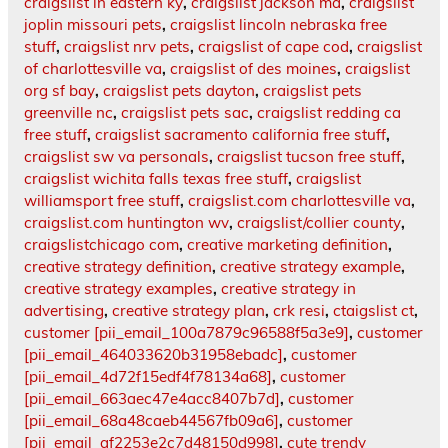
craigslist in eastern ky
,
craigslist jackson ma
,
craigslist
joplin missouri pets
,
craigslist lincoln nebraska free
stuff
,
craigslist nrv pets
,
craigslist of cape cod
,
craigslist
of charlottesville va
,
craigslist of des moines
,
craigslist
org sf bay
,
craigslist pets dayton
,
craigslist pets
greenville nc
,
craigslist pets sac
,
craigslist redding ca
free stuff
,
craigslist sacramento california free stuff
,
craigslist sw va personals
,
craigslist tucson free stuff
,
craigslist wichita falls texas free stuff
,
craigslist
williamsport free stuff
,
craigslist.com charlottesville va
,
craigslist.com huntington wv
,
craigslist/collier county
,
craigslistchicago com
,
creative marketing definition
,
creative strategy definition
,
creative strategy example
,
creative strategy examples
,
creative strategy in
advertising
,
creative strategy plan
,
crk resi
,
ctaigslist ct
,
customer [pii_email_100a7879c96588f5a3e9]
,
customer
[pii_email_464033620b31958ebadc]
,
customer
[pii_email_4d72f15edf4f78134a68]
,
customer
[pii_email_663aec47e4acc8407b7d]
,
customer
[pii_email_68a48caeb44567fb09a6]
,
customer
[pii_email_af2253e2c7d48150d998]
,
cute trendy