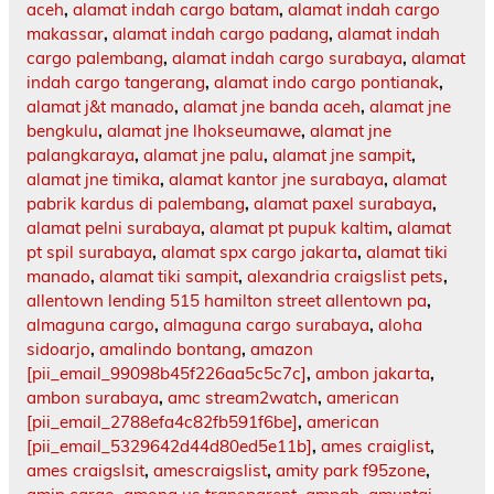
aceh
,
alamat indah cargo batam
,
alamat indah cargo
makassar
,
alamat indah cargo padang
,
alamat indah
cargo palembang
,
alamat indah cargo surabaya
,
alamat
indah cargo tangerang
,
alamat indo cargo pontianak
,
alamat j&t manado
,
alamat jne banda aceh
,
alamat jne
bengkulu
,
alamat jne lhokseumawe
,
alamat jne
palangkaraya
,
alamat jne palu
,
alamat jne sampit
,
alamat jne timika
,
alamat kantor jne surabaya
,
alamat
pabrik kardus di palembang
,
alamat paxel surabaya
,
alamat pelni surabaya
,
alamat pt pupuk kaltim
,
alamat
pt spil surabaya
,
alamat spx cargo jakarta
,
alamat tiki
manado
,
alamat tiki sampit
,
alexandria craigslist pets
,
allentown lending 515 hamilton street allentown pa
,
almaguna cargo
,
almaguna cargo surabaya
,
aloha
sidoarjo
,
amalindo bontang
,
amazon
[pii_email_99098b45f226aa5c5c7c]
,
ambon jakarta
,
ambon surabaya
,
amc stream2watch
,
american
[pii_email_2788efa4c82fb591f6be]
,
american
[pii_email_5329642d44d80ed5e11b]
,
ames craiglist
,
ames craigslsit
,
amescraigslist
,
amity park f95zone
,