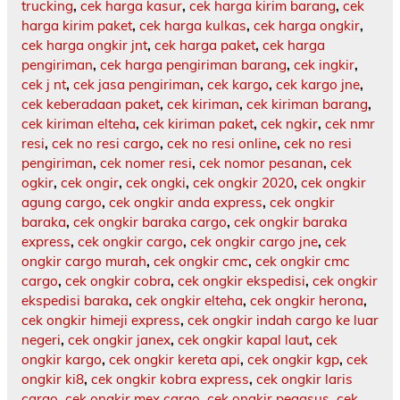
trucking
,
cek harga kasur
,
cek harga kirim barang
,
cek
harga kirim paket
,
cek harga kulkas
,
cek harga ongkir
,
cek harga ongkir jnt
,
cek harga paket
,
cek harga
pengiriman
,
cek harga pengiriman barang
,
cek ingkir
,
cek j nt
,
cek jasa pengiriman
,
cek kargo
,
cek kargo jne
,
cek keberadaan paket
,
cek kiriman
,
cek kiriman barang
,
cek kiriman elteha
,
cek kiriman paket
,
cek ngkir
,
cek nmr
resi
,
cek no resi cargo
,
cek no resi online
,
cek no resi
pengiriman
,
cek nomer resi
,
cek nomor pesanan
,
cek
ogkir
,
cek ongir
,
cek ongki
,
cek ongkir 2020
,
cek ongkir
agung cargo
,
cek ongkir anda express
,
cek ongkir
baraka
,
cek ongkir baraka cargo
,
cek ongkir baraka
express
,
cek ongkir cargo
,
cek ongkir cargo jne
,
cek
ongkir cargo murah
,
cek ongkir cmc
,
cek ongkir cmc
cargo
,
cek ongkir cobra
,
cek ongkir ekspedisi
,
cek ongkir
ekspedisi baraka
,
cek ongkir elteha
,
cek ongkir herona
,
cek ongkir himeji express
,
cek ongkir indah cargo ke luar
negeri
,
cek ongkir janex
,
cek ongkir kapal laut
,
cek
ongkir kargo
,
cek ongkir kereta api
,
cek ongkir kgp
,
cek
ongkir ki8
,
cek ongkir kobra express
,
cek ongkir laris
cargo
,
cek ongkir mex cargo
,
cek ongkir pegasus
,
cek