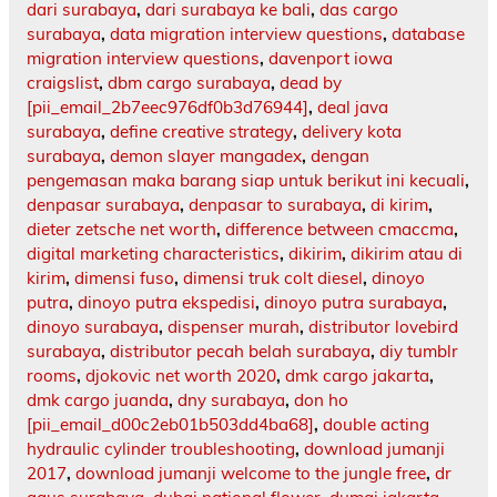
dari surabaya
,
dari surabaya ke bali
,
das cargo
surabaya
,
data migration interview questions
,
database
migration interview questions
,
davenport iowa
craigslist
,
dbm cargo surabaya
,
dead by
[pii_email_2b7eec976df0b3d76944]
,
deal java
surabaya
,
define creative strategy
,
delivery kota
surabaya
,
demon slayer mangadex
,
dengan
pengemasan maka barang siap untuk berikut ini kecuali
,
denpasar surabaya
,
denpasar to surabaya
,
di kirim
,
dieter zetsche net worth
,
difference between cmaccma
,
digital marketing characteristics
,
dikirim
,
dikirim atau di
kirim
,
dimensi fuso
,
dimensi truk colt diesel
,
dinoyo
putra
,
dinoyo putra ekspedisi
,
dinoyo putra surabaya
,
dinoyo surabaya
,
dispenser murah
,
distributor lovebird
surabaya
,
distributor pecah belah surabaya
,
diy tumblr
rooms
,
djokovic net worth 2020
,
dmk cargo jakarta
,
dmk cargo juanda
,
dny surabaya
,
don ho
[pii_email_d00c2eb01b503dd4ba68]
,
double acting
hydraulic cylinder troubleshooting
,
download jumanji
2017
,
download jumanji welcome to the jungle free
,
dr