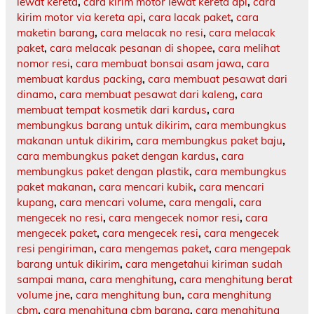
lewat kereta
,
cara kirim motor lewat kereta api
,
cara
kirim motor via kereta api
,
cara lacak paket
,
cara
maketin barang
,
cara melacak no resi
,
cara melacak
paket
,
cara melacak pesanan di shopee
,
cara melihat
nomor resi
,
cara membuat bonsai asam jawa
,
cara
membuat kardus packing
,
cara membuat pesawat dari
dinamo
,
cara membuat pesawat dari kaleng
,
cara
membuat tempat kosmetik dari kardus
,
cara
membungkus barang untuk dikirim
,
cara membungkus
makanan untuk dikirim
,
cara membungkus paket baju
,
cara membungkus paket dengan kardus
,
cara
membungkus paket dengan plastik
,
cara membungkus
paket makanan
,
cara mencari kubik
,
cara mencari
kupang
,
cara mencari volume
,
cara mengali
,
cara
mengecek no resi
,
cara mengecek nomor resi
,
cara
mengecek paket
,
cara mengecek resi
,
cara mengecek
resi pengiriman
,
cara mengemas paket
,
cara mengepak
barang untuk dikirim
,
cara mengetahui kiriman sudah
sampai mana
,
cara menghitung
,
cara menghitung berat
volume jne
,
cara menghitung bun
,
cara menghitung
cbm
,
cara menghitung cbm barang
,
cara menghitung