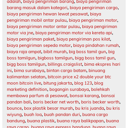
adalah
,
biaya pengiriman barang
,
biaya pengiriman
barang masuk dalam kategori
,
biaya pengiriman cargo
,
biaya pengiriman hewan lewat pesawat
,
biaya
pengiriman mobil antar pulau
,
biaya pengiriman motor
,
biaya pengiriman motor antar pulau
,
biaya pengiriman
motor via jne
,
biaya pengiriman motor via kereta api
,
biaya pengiriman paket
,
biaya pengiriman pos kilat
,
biaya pengiriman sepeda motor
,
biaya pindahan rumah
,
biaya raja ampat
,
bibit murah
,
big boss tamil gun
,
big
boss tamilgun
,
bigboss tamilgun
,
bigg boss tamil gun
,
bigg boss tamilgun
,
billings.craigslist
,
bima ekspres hari
ini
,
bima surabaya
,
bintan cargo batam
,
binuang
kalimantan selatan
,
bitcoin price x2 double your btc
moon bitcoin live
,
bitung jakarta
,
blog 123
,
blog
marketing definition
,
bogangin surabaya
,
bolehkah
membawa parfum di pesawat
,
bonsai karang
,
bonsai
pandan bali
,
boris becker net worth
,
boris becker worth
,
bounce
,
box plastik besar murah
,
bu kris juanda
,
bu kris
wiyung
,
buah loa
,
buah pandan duri
,
buana cargo
bandung
,
buana plastik
,
buana raya balikpapan
,
buana
raya cargo
,
buana raya express bandung
,
buana raya