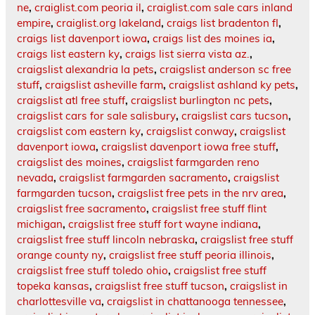
ne
,
craiglist.com peoria il
,
craiglist.com sale cars inland
empire
,
craiglist.org lakeland
,
craigs list bradenton fl
,
craigs list davenport iowa
,
craigs list des moines ia
,
craigs list eastern ky
,
craigs list sierra vista az.
,
craigslist alexandria la pets
,
craigslist anderson sc free
stuff
,
craigslist asheville farm
,
craigslist ashland ky pets
,
craigslist atl free stuff
,
craigslist burlington nc pets
,
craigslist cars for sale salisbury
,
craigslist cars tucson
,
craigslist com eastern ky
,
craigslist conway
,
craigslist
davenport iowa
,
craigslist davenport iowa free stuff
,
craigslist des moines
,
craigslist farmgarden reno
nevada
,
craigslist farmgarden sacramento
,
craigslist
farmgarden tucson
,
craigslist free pets in the nrv area
,
craigslist free sacramento
,
craigslist free stuff flint
michigan
,
craigslist free stuff fort wayne indiana
,
craigslist free stuff lincoln nebraska
,
craigslist free stuff
orange county ny
,
craigslist free stuff peoria illinois
,
craigslist free stuff toledo ohio
,
craigslist free stuff
topeka kansas
,
craigslist free stuff tucson
,
craigslist in
charlottesville va
,
craigslist in chattanooga tennessee
,