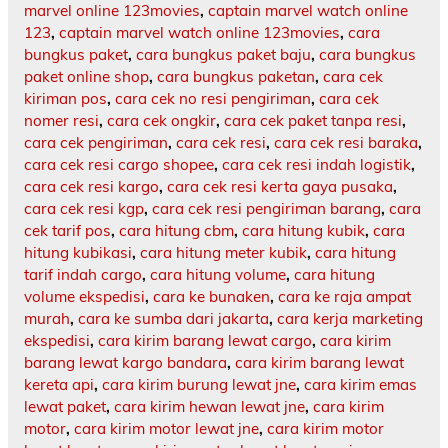
marvel online 123movies
,
captain marvel watch online
123
,
captain marvel watch online 123movies
,
cara
bungkus paket
,
cara bungkus paket baju
,
cara bungkus
paket online shop
,
cara bungkus paketan
,
cara cek
kiriman pos
,
cara cek no resi pengiriman
,
cara cek
nomer resi
,
cara cek ongkir
,
cara cek paket tanpa resi
,
cara cek pengiriman
,
cara cek resi
,
cara cek resi baraka
,
cara cek resi cargo shopee
,
cara cek resi indah logistik
,
cara cek resi kargo
,
cara cek resi kerta gaya pusaka
,
cara cek resi kgp
,
cara cek resi pengiriman barang
,
cara
cek tarif pos
,
cara hitung cbm
,
cara hitung kubik
,
cara
hitung kubikasi
,
cara hitung meter kubik
,
cara hitung
tarif indah cargo
,
cara hitung volume
,
cara hitung
volume ekspedisi
,
cara ke bunaken
,
cara ke raja ampat
murah
,
cara ke sumba dari jakarta
,
cara kerja marketing
ekspedisi
,
cara kirim barang lewat cargo
,
cara kirim
barang lewat kargo bandara
,
cara kirim barang lewat
kereta api
,
cara kirim burung lewat jne
,
cara kirim emas
lewat paket
,
cara kirim hewan lewat jne
,
cara kirim
motor
,
cara kirim motor lewat jne
,
cara kirim motor