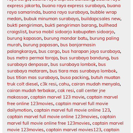
express jakarta
,
buana raya express surabaya
,
buana
raya samarinda
,
buana raya surabaya
,
bubble wrap
medan
,
bubuk minuman surabaya
,
buildapcsales new
,
bukti pengiriman
,
bukti pengiriman barang
,
bullhead
craigslist
,
bursa mobil sidoarjo kabupaten sidoarjo
,
burung kapasan
,
burung mandar batu
,
burung paling
murah
,
burung papasan
,
bus banjarmasin
palangkaraya
,
bus cargo
,
bus harapan jaya surabaya
,
bus metro permai toraja
,
bus surabaya bandung
,
bus
surabaya denpasar
,
bus surabaya lombok
,
bus
surabaya mataram
,
bus tiara mas surabaya lombok
,
bus titian mas surabaya
,
busa packing
,
butuh muatan
truk colt diesel
,
c3k resi
,
cahu
,
cairan mudah menyala
,
cairan mudah terbakar
,
cak resi
,
call center jne
makassar
,
captain marvel 123 movie
,
captain marvel
free online 123movies
,
captain marvel full movie
dailymotion
,
captain marvel full movie online 123
,
captain marvel full movie online 123movies
,
captain
marvel full movie online free 123movies
,
captain marvel
movie 123movies
,
captain marvel movies123
,
captain