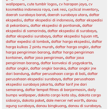
wallpapers
,
cute tumblr logos
,
cv harapan jaya
,
cv
kosmetika indonesia raya
,
cwk resi
,
cyclical inventory
,
daerah surabaya barat
,
daerah surabaya utara
,
daftar
ekspedisi
,
daftar ekspedisi di indonesia
,
daftar ekspedisi
di pekanbaru
,
daftar ekspedisi di pontianak
,
daftar
ekspedisi di samarinda
,
daftar ekspedisi di surabaya
,
daftar ekspedisi surabaya
,
daftar ekspedisi tujuan ntt
,
daftar expedisi di lombok
,
daftar harga ekspedisi
,
daftar
harga kulkas 2 pintu murah
,
daftar harga ongkir
,
daftar
harga pengiriman barang
,
daftar harga pengiriman
kontainer
,
daftar jasa pengiriman
,
daftar jasa
pengiriman barang
,
daftar konveksi di yogyakarta
,
daftar ongkir
,
daftar ongkir baraka
,
daftar ongkir jne
dari bandung
,
daftar perusahaan cargo di bali
,
daftar
perusahaan ekspedisi surabaya
,
daftar perusahaan
ekspedisi surabaya jakarta
,
daftar tarif jne dari
semarang
,
daftar tempat fitnes di banjarmasin
,
daily
bumps wallpaper
,
dakota cargo kota sby
,
dakota cargo
sidoarjo
,
dakota paket
,
dale mercer net worth
,
danau
agung surabaya
,
danau bingkuang
,
danau di surabaya
,