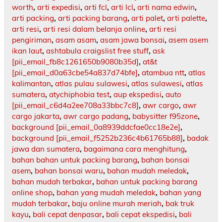
worth
,
arti expedisi
,
arti fcl
,
arti lcl
,
arti nama edwin
,
arti packing
,
arti packing barang
,
arti palet
,
arti palette
,
arti resi
,
arti resi dalam belanja online
,
arti resi
pengiriman
,
asam asam
,
asam jawa bonsai
,
asem asem
ikan laut
,
ashtabula craigslist free stuff
,
ask
[pii_email_fb8c1261650b9080b35d]
,
at&t
[pii_email_d0a63cbe54a837d74bfe]
,
atambua ntt
,
atlas
kalimantan
,
atlas pulau sulawesi
,
atlas sulawesi
,
atlas
sumatera
,
atychiphobia test
,
aup ekspedisi
,
auto
[pii_email_c6d4a2ee708a33bbc7c8]
,
awr cargo
,
awr
cargo jakarta
,
awr cargo padang
,
babysitter f95zone
,
background [pii_email_0a8939ddcfae0cc18e2e]
,
background [pii_email_f5252b236c4b61765b88]
,
badak
jawa dan sumatera
,
bagaimana cara menghitung
,
bahan bahan untuk packing barang
,
bahan bonsai
asem
,
bahan bonsai waru
,
bahan mudah meledak
,
bahan mudah terbakar
,
bahan untuk packing barang
online shop
,
bahan yang mudah meledak
,
bahan yang
mudah terbakar
,
baju online murah meriah
,
bak truk
kayu
,
bali cepat denpasar
,
bali cepat ekspedisi
,
bali