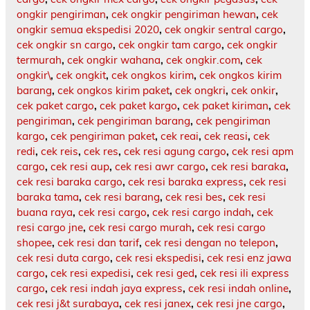
ongkir pengiriman
,
cek ongkir pengiriman hewan
,
cek
ongkir semua ekspedisi 2020
,
cek ongkir sentral cargo
,
cek ongkir sn cargo
,
cek ongkir tam cargo
,
cek ongkir
termurah
,
cek ongkir wahana
,
cek ongkir.com
,
cek
ongkir\
,
cek ongkit
,
cek ongkos kirim
,
cek ongkos kirim
barang
,
cek ongkos kirim paket
,
cek ongkri
,
cek onkir
,
cek paket cargo
,
cek paket kargo
,
cek paket kiriman
,
cek
pengiriman
,
cek pengiriman barang
,
cek pengiriman
kargo
,
cek pengiriman paket
,
cek reai
,
cek reasi
,
cek
redi
,
cek reis
,
cek res
,
cek resi agung cargo
,
cek resi apm
cargo
,
cek resi aup
,
cek resi awr cargo
,
cek resi baraka
,
cek resi baraka cargo
,
cek resi baraka express
,
cek resi
baraka tama
,
cek resi barang
,
cek resi bes
,
cek resi
buana raya
,
cek resi cargo
,
cek resi cargo indah
,
cek
resi cargo jne
,
cek resi cargo murah
,
cek resi cargo
shopee
,
cek resi dan tarif
,
cek resi dengan no telepon
,
cek resi duta cargo
,
cek resi ekspedisi
,
cek resi enz jawa
cargo
,
cek resi expedisi
,
cek resi ged
,
cek resi ili express
cargo
,
cek resi indah jaya express
,
cek resi indah online
,
cek resi j&t surabaya
,
cek resi janex
,
cek resi jne cargo
,