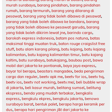
murah surabaya
,
barang pindahan
,
barang pindahan
rumah
,
barang termurah
,
barang yang dilarang di
pesawat
,
barang yang tidak boleh dibawa di pesawat
,
barang yang tidak boleh dibawa ke bandara
,
barang
yang tidak boleh dibawa ke pesawat garuda
,
barang
yang tidak boleh dikirim lewat jne
,
barindo cargo
,
barokah express indonesia
,
batam pos natuna
,
batas
maksimal tinggi muatan truk
,
baton rouge craigslist free
stuff
,
batu alam karang pilang
,
batu kajang
,
batu kajang
kalimantan
,
batu kajang kalimantan timur
,
batu kajang
kaltim
,
batu surabaya
,
batukajang
,
baubau post
,
bawa
mobil dari jakarta ke pontianak
,
baya jaya express
,
bayar tol berapa
,
beastars mangadex
,
beda pengiriman
cargo dan reguler
,
beetv apk me
,
beetv for ios
,
beetv hq
,
beetv ios
,
beetv not working
,
beetv.me/
,
beli bubble wrap
di jakarta
,
beli kasur murah
,
belitang sumsel
,
belitung
ekspress
,
benda yang mudah terbakar
,
bengkalis
express
,
bengkulu ekpres
,
bengkulu jakarta
,
benowo
surabaya barat
,
bentuk palet
,
berapa harga keramik per
dus
,
berapa hari pengiriman j&t dari jakarta ke