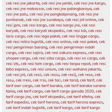
cek resi jne jakarta
,
cek resi jne jambi
,
cek resi jne kargo
,
cek resi jne makassar
,
cek resi jne palangkaraya
,
cek
resi jne palu
,
cek resi jne pangkalpinang
,
cek resi jne
pontianak
,
cek resi jne surabaya
,
cek resi jnt online
,
cek
resi jpm
,
cek resi kargo
,
cek resi kargo jne
,
cek resi
karyati
,
cek resi karyati ekspedisi
,
cek resi kib
,
cek resi
laris cargo
,
cek resi lega paket
,
cek resi lingga cargo
,
cek resi mitra logistik
,
cek resi online
,
cek resi paket
,
cek
resi pengiriman barang
,
cek resi pengiriman indah
cargo
,
cek resi sajira
,
cek resi sakura express
,
cek resi
shopee cargo
,
cek resi siba cargo
,
cek resi sn cargo
,
cek
resi sts
,
cek resi tam cargo
,
cek resi tanpa repot
,
cek resi
teba express
,
cek resi umum
,
cek resi wahana jakarta
,
cek resi.jnt
,
cek resii
,
cek resiu
,
cek resi]
,
cek reso
,
cek
resu
,
cek rresi
,
cek rrsi
,
cek tari
,
cek tarid
,
cek tarif
,
cek
tarif awr cargo
,
cek tarif baraka
,
cek tarif baraka sarana
tama
,
cek tarif cargo
,
cek tarif cargo garuda 2020
,
cek
tarif cargo jne
,
cek tarif ekspedisi
,
cek tarif elteha
,
cek
tarif expedisi
,
cek tarif herona
,
cek tarif herona express
,
cek tarif indah logistik
,
cek tarif kargo
,
cek tarif kargo