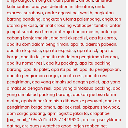
amjp cargo
,
among us transparent
,
ampah
,
amuntai
kalimantan
,
analysis definition in literature
,
anda
express surabaya
,
andre agassi net worth
,
angkutan
barang bandung
,
angkutan utama palembang
,
angkutan
utama perkasa
,
animal crossing wallpaper tumblr
,
antar
jemput surabaya timur
,
anteraja banjarmasin
,
anteraja
cabang banjarmasin
,
apa arti ekspedisi
,
apa itu cargo
,
apa itu cbm dalam pengiriman
,
apa itu daerah pabean
,
apa itu ekspedisi
,
apa itu expedisi
,
apa itu fcl
,
apa itu
kargo
,
apa itu lcl
,
apa itu mh dalam pengiriman barang
,
apa itu nomor resi
,
apa itu packing
,
apa itu packing
barang
,
apa itu palet
,
apa itu pallet
,
apa itu pengepakan
,
apa itu pengiriman cargo
,
apa itu resi
,
apa itu resi
pengiriman
,
apa yang dimaksud dengan palet
,
apa yang
dimaksud dengan resi
,
apa yang dimaksud packing
,
apa
yang dimaksud packing barang
,
apakah jne bisa kirim
motor
,
apakah parfum bisa dibawa ke pesawat
,
apakah
pengiriman kargo aman
,
api cek resi
,
apkpure showbox
,
apm cargo padang
,
apm logistic jakarta
,
arapahoe
[pii_email_195e7d1cd12c74449620]
,
are corpsesykkuno
dating
,
are guess watches good
,
arjen robben net