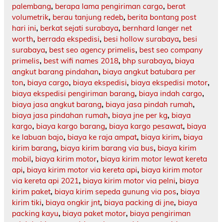
palembang
,
berapa lama pengiriman cargo
,
berat
volumetrik
,
berau tanjung redeb
,
berita bontang post
hari ini
,
berkat sejati surabaya
,
bernhard langer net
worth
,
berrada ekspedisi
,
besi hollow surabaya
,
besi
surabaya
,
best seo agency primelis
,
best seo company
primelis
,
best wifi names 2018
,
bhp surabaya
,
biaya
angkut barang pindahan
,
biaya angkut batubara per
ton
,
biaya cargo
,
biaya ekspedisi
,
biaya ekspedisi motor
,
biaya ekspedisi pengiriman barang
,
biaya indah cargo
,
biaya jasa angkut barang
,
biaya jasa pindah rumah
,
biaya jasa pindahan rumah
,
biaya jne per kg
,
biaya
kargo
,
biaya kargo barang
,
biaya kargo pesawat
,
biaya
ke labuan bajo
,
biaya ke raja ampat
,
biaya kirim
,
biaya
kirim barang
,
biaya kirim barang via bus
,
biaya kirim
mobil
,
biaya kirim motor
,
biaya kirim motor lewat kereta
api
,
biaya kirim motor via kereta api
,
biaya kirim motor
via kereta api 2021
,
biaya kirim motor via pelni
,
biaya
kirim paket
,
biaya kirim sepeda gunung via pos
,
biaya
kirim tiki
,
biaya ongkir jnt
,
biaya packing di jne
,
biaya
packing kayu
,
biaya paket motor
,
biaya pengiriman