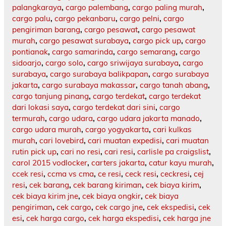
palangkaraya
,
cargo palembang
,
cargo paling murah
,
cargo palu
,
cargo pekanbaru
,
cargo pelni
,
cargo
pengiriman barang
,
cargo pesawat
,
cargo pesawat
murah
,
cargo pesawat surabaya
,
cargo pick up
,
cargo
pontianak
,
cargo samarinda
,
cargo semarang
,
cargo
sidoarjo
,
cargo solo
,
cargo sriwijaya surabaya
,
cargo
surabaya
,
cargo surabaya balikpapan
,
cargo surabaya
jakarta
,
cargo surabaya makassar
,
cargo tanah abang
,
cargo tanjung pinang
,
cargo terdekat
,
cargo terdekat
dari lokasi saya
,
cargo terdekat dari sini
,
cargo
termurah
,
cargo udara
,
cargo udara jakarta manado
,
cargo udara murah
,
cargo yogyakarta
,
cari kulkas
murah
,
cari lovebird
,
cari muatan expedisi
,
cari muatan
rutin pick up
,
cari no resi
,
cari resi
,
carlisle pa craigslist
,
carol 2015 vodlocker
,
carters jakarta
,
catur kayu murah
,
ccek resi
,
ccma vs cma
,
ce resi
,
ceck resi
,
ceckresi
,
cej
resi
,
cek barang
,
cek barang kiriman
,
cek biaya kirim
,
cek biaya kirim jne
,
cek biaya ongkir
,
cek biaya
pengiriman
,
cek cargo
,
cek cargo jne
,
cek ekspedisi
,
cek
esi
,
cek harga cargo
,
cek harga ekspedisi
,
cek harga jne