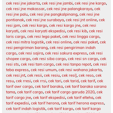
cek resi jne jakarta
,
cek resi jne jambi
,
cek resi jne kargo
,
cek resi jne makassar
,
cek resi jne palangkaraya
,
cek
resi jne palu
,
cek resi jne pangkalpinang
,
cek resi jne
pontianak
,
cek resi jne surabaya
,
cek resi jnt online
,
cek
resi jpm
,
cek resi kargo
,
cek resi kargo jne
,
cek resi
karyati
,
cek resi karyati ekspedisi
,
cek resi kib
,
cek resi
laris cargo
,
cek resi lega paket
,
cek resi lingga cargo
,
cek resi mitra logistik
,
cek resi online
,
cek resi paket
,
cek
resi pengiriman barang
,
cek resi pengiriman indah
cargo
,
cek resi sajira
,
cek resi sakura express
,
cek resi
shopee cargo
,
cek resi siba cargo
,
cek resi sn cargo
,
cek
resi sts
,
cek resi tam cargo
,
cek resi tanpa repot
,
cek resi
teba express
,
cek resi umum
,
cek resi wahana jakarta
,
cek resi.jnt
,
cek resii
,
cek resiu
,
cek resi]
,
cek reso
,
cek
resu
,
cek rresi
,
cek rrsi
,
cek tari
,
cek tarid
,
cek tarif
,
cek
tarif awr cargo
,
cek tarif baraka
,
cek tarif baraka sarana
tama
,
cek tarif cargo
,
cek tarif cargo garuda 2020
,
cek
tarif cargo jne
,
cek tarif ekspedisi
,
cek tarif elteha
,
cek
tarif expedisi
,
cek tarif herona
,
cek tarif herona express
,
cek tarif indah logistik
,
cek tarif kargo
,
cek tarif kargo