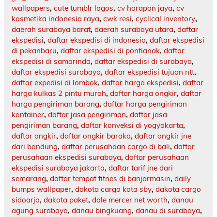
wallpapers
,
cute tumblr logos
,
cv harapan jaya
,
cv
kosmetika indonesia raya
,
cwk resi
,
cyclical inventory
,
daerah surabaya barat
,
daerah surabaya utara
,
daftar
ekspedisi
,
daftar ekspedisi di indonesia
,
daftar ekspedisi
di pekanbaru
,
daftar ekspedisi di pontianak
,
daftar
ekspedisi di samarinda
,
daftar ekspedisi di surabaya
,
daftar ekspedisi surabaya
,
daftar ekspedisi tujuan ntt
,
daftar expedisi di lombok
,
daftar harga ekspedisi
,
daftar
harga kulkas 2 pintu murah
,
daftar harga ongkir
,
daftar
harga pengiriman barang
,
daftar harga pengiriman
kontainer
,
daftar jasa pengiriman
,
daftar jasa
pengiriman barang
,
daftar konveksi di yogyakarta
,
daftar ongkir
,
daftar ongkir baraka
,
daftar ongkir jne
dari bandung
,
daftar perusahaan cargo di bali
,
daftar
perusahaan ekspedisi surabaya
,
daftar perusahaan
ekspedisi surabaya jakarta
,
daftar tarif jne dari
semarang
,
daftar tempat fitnes di banjarmasin
,
daily
bumps wallpaper
,
dakota cargo kota sby
,
dakota cargo
sidoarjo
,
dakota paket
,
dale mercer net worth
,
danau
agung surabaya
,
danau bingkuang
,
danau di surabaya
,