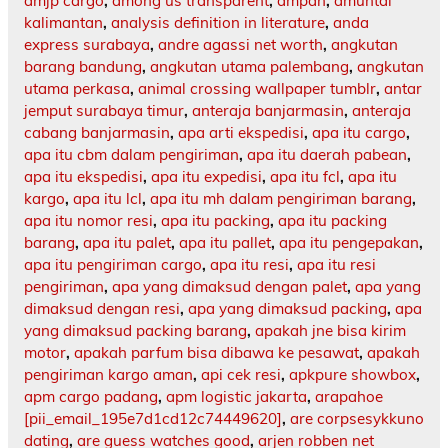
amjp cargo
,
among us transparent
,
ampah
,
amuntai
kalimantan
,
analysis definition in literature
,
anda
express surabaya
,
andre agassi net worth
,
angkutan
barang bandung
,
angkutan utama palembang
,
angkutan
utama perkasa
,
animal crossing wallpaper tumblr
,
antar
jemput surabaya timur
,
anteraja banjarmasin
,
anteraja
cabang banjarmasin
,
apa arti ekspedisi
,
apa itu cargo
,
apa itu cbm dalam pengiriman
,
apa itu daerah pabean
,
apa itu ekspedisi
,
apa itu expedisi
,
apa itu fcl
,
apa itu
kargo
,
apa itu lcl
,
apa itu mh dalam pengiriman barang
,
apa itu nomor resi
,
apa itu packing
,
apa itu packing
barang
,
apa itu palet
,
apa itu pallet
,
apa itu pengepakan
,
apa itu pengiriman cargo
,
apa itu resi
,
apa itu resi
pengiriman
,
apa yang dimaksud dengan palet
,
apa yang
dimaksud dengan resi
,
apa yang dimaksud packing
,
apa
yang dimaksud packing barang
,
apakah jne bisa kirim
motor
,
apakah parfum bisa dibawa ke pesawat
,
apakah
pengiriman kargo aman
,
api cek resi
,
apkpure showbox
,
apm cargo padang
,
apm logistic jakarta
,
arapahoe
[pii_email_195e7d1cd12c74449620]
,
are corpsesykkuno
dating
,
are guess watches good
,
arjen robben net