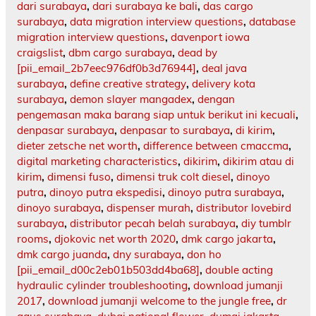
dari surabaya
,
dari surabaya ke bali
,
das cargo
surabaya
,
data migration interview questions
,
database
migration interview questions
,
davenport iowa
craigslist
,
dbm cargo surabaya
,
dead by
[pii_email_2b7eec976df0b3d76944]
,
deal java
surabaya
,
define creative strategy
,
delivery kota
surabaya
,
demon slayer mangadex
,
dengan
pengemasan maka barang siap untuk berikut ini kecuali
,
denpasar surabaya
,
denpasar to surabaya
,
di kirim
,
dieter zetsche net worth
,
difference between cmaccma
,
digital marketing characteristics
,
dikirim
,
dikirim atau di
kirim
,
dimensi fuso
,
dimensi truk colt diesel
,
dinoyo
putra
,
dinoyo putra ekspedisi
,
dinoyo putra surabaya
,
dinoyo surabaya
,
dispenser murah
,
distributor lovebird
surabaya
,
distributor pecah belah surabaya
,
diy tumblr
rooms
,
djokovic net worth 2020
,
dmk cargo jakarta
,
dmk cargo juanda
,
dny surabaya
,
don ho
[pii_email_d00c2eb01b503dd4ba68]
,
double acting
hydraulic cylinder troubleshooting
,
download jumanji
2017
,
download jumanji welcome to the jungle free
,
dr