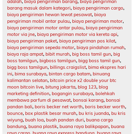
adalah
,
biaya pengiriman barang
,
biaya pengiriman
barang masuk dalam kategori
,
biaya pengiriman cargo
,
biaya pengiriman hewan lewat pesawat
,
biaya
pengiriman mobil antar pulau
,
biaya pengiriman motor
,
biaya pengiriman motor antar pulau
,
biaya pengiriman
motor via jne
,
biaya pengiriman motor via kereta api
,
biaya pengiriman paket
,
biaya pengiriman pos kilat
,
biaya pengiriman sepeda motor
,
biaya pindahan rumah
,
biaya raja ampat
,
bibit murah
,
big boss tamil gun
,
big
boss tamilgun
,
bigboss tamilgun
,
bigg boss tamil gun
,
bigg boss tamilgun
,
billings.craigslist
,
bima ekspres hari
ini
,
bima surabaya
,
bintan cargo batam
,
binuang
kalimantan selatan
,
bitcoin price x2 double your btc
moon bitcoin live
,
bitung jakarta
,
blog 123
,
blog
marketing definition
,
bogangin surabaya
,
bolehkah
membawa parfum di pesawat
,
bonsai karang
,
bonsai
pandan bali
,
boris becker net worth
,
boris becker worth
,
bounce
,
box plastik besar murah
,
bu kris juanda
,
bu kris
wiyung
,
buah loa
,
buah pandan duri
,
buana cargo
bandung
,
buana plastik
,
buana raya balikpapan
,
buana
raya cargo
,
buana raya express bandung
,
buana raya