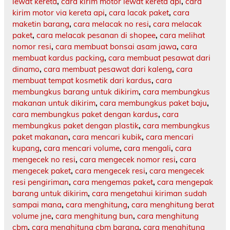
lewat kereta
,
cara kirim motor lewat kereta api
,
cara
kirim motor via kereta api
,
cara lacak paket
,
cara
maketin barang
,
cara melacak no resi
,
cara melacak
paket
,
cara melacak pesanan di shopee
,
cara melihat
nomor resi
,
cara membuat bonsai asam jawa
,
cara
membuat kardus packing
,
cara membuat pesawat dari
dinamo
,
cara membuat pesawat dari kaleng
,
cara
membuat tempat kosmetik dari kardus
,
cara
membungkus barang untuk dikirim
,
cara membungkus
makanan untuk dikirim
,
cara membungkus paket baju
,
cara membungkus paket dengan kardus
,
cara
membungkus paket dengan plastik
,
cara membungkus
paket makanan
,
cara mencari kubik
,
cara mencari
kupang
,
cara mencari volume
,
cara mengali
,
cara
mengecek no resi
,
cara mengecek nomor resi
,
cara
mengecek paket
,
cara mengecek resi
,
cara mengecek
resi pengiriman
,
cara mengemas paket
,
cara mengepak
barang untuk dikirim
,
cara mengetahui kiriman sudah
sampai mana
,
cara menghitung
,
cara menghitung berat
volume jne
,
cara menghitung bun
,
cara menghitung
cbm
,
cara menghitung cbm barang
,
cara menghitung