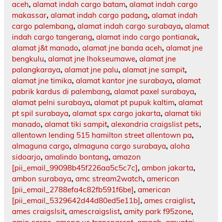
aceh
,
alamat indah cargo batam
,
alamat indah cargo
makassar
,
alamat indah cargo padang
,
alamat indah
cargo palembang
,
alamat indah cargo surabaya
,
alamat
indah cargo tangerang
,
alamat indo cargo pontianak
,
alamat j&t manado
,
alamat jne banda aceh
,
alamat jne
bengkulu
,
alamat jne lhokseumawe
,
alamat jne
palangkaraya
,
alamat jne palu
,
alamat jne sampit
,
alamat jne timika
,
alamat kantor jne surabaya
,
alamat
pabrik kardus di palembang
,
alamat paxel surabaya
,
alamat pelni surabaya
,
alamat pt pupuk kaltim
,
alamat
pt spil surabaya
,
alamat spx cargo jakarta
,
alamat tiki
manado
,
alamat tiki sampit
,
alexandria craigslist pets
,
allentown lending 515 hamilton street allentown pa
,
almaguna cargo
,
almaguna cargo surabaya
,
aloha
sidoarjo
,
amalindo bontang
,
amazon
[pii_email_99098b45f226aa5c5c7c]
,
ambon jakarta
,
ambon surabaya
,
amc stream2watch
,
american
[pii_email_2788efa4c82fb591f6be]
,
american
[pii_email_5329642d44d80ed5e11b]
,
ames craiglist
,
ames craigslsit
,
amescraigslist
,
amity park f95zone
,