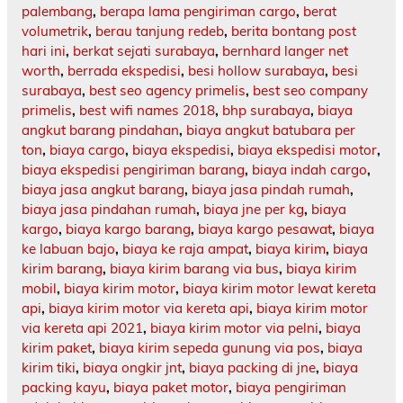
palembang
,
berapa lama pengiriman cargo
,
berat
volumetrik
,
berau tanjung redeb
,
berita bontang post
hari ini
,
berkat sejati surabaya
,
bernhard langer net
worth
,
berrada ekspedisi
,
besi hollow surabaya
,
besi
surabaya
,
best seo agency primelis
,
best seo company
primelis
,
best wifi names 2018
,
bhp surabaya
,
biaya
angkut barang pindahan
,
biaya angkut batubara per
ton
,
biaya cargo
,
biaya ekspedisi
,
biaya ekspedisi motor
,
biaya ekspedisi pengiriman barang
,
biaya indah cargo
,
biaya jasa angkut barang
,
biaya jasa pindah rumah
,
biaya jasa pindahan rumah
,
biaya jne per kg
,
biaya
kargo
,
biaya kargo barang
,
biaya kargo pesawat
,
biaya
ke labuan bajo
,
biaya ke raja ampat
,
biaya kirim
,
biaya
kirim barang
,
biaya kirim barang via bus
,
biaya kirim
mobil
,
biaya kirim motor
,
biaya kirim motor lewat kereta
api
,
biaya kirim motor via kereta api
,
biaya kirim motor
via kereta api 2021
,
biaya kirim motor via pelni
,
biaya
kirim paket
,
biaya kirim sepeda gunung via pos
,
biaya
kirim tiki
,
biaya ongkir jnt
,
biaya packing di jne
,
biaya
packing kayu
,
biaya paket motor
,
biaya pengiriman