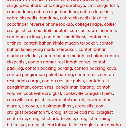
cargo pekanbaru
,
cmc cargo surabaya
,
cmc cargo tarif
,
cmc padang
,
cobra cargo bandung
,
cobra ekspedisi
,
cobra ekspedisi bandung
,
cobra ekspedisi jakarta
,
cocofinder reverse phone lookup
,
collegeshape
,
collier
craigslist
,
combustible adalah
,
comcast store near me
,
container artinya
,
container modifikasi
,
containers
artinya
,
contoh bahan kimia mudah terbakar
,
contoh
bahan kimia yang mudah terbakar
,
contoh bahan
mudah meledak
,
contoh bahan mudah terbakar
,
contoh
ekspedisi
,
contoh nomor resi indah cargo
,
contoh
packing
,
contoh packing barang
,
contoh packing kayu
,
contoh pengiriman paket barang
,
contoh resi
,
contoh
resi indah cargo
,
contoh resi jne palsu
,
contoh resi
pengiriman
,
contoh resi pengiriman barang
,
contoh
volume
,
cookeville craiglist
,
cookeville craigslist pets
,
cookville craigslist
,
cover mobil murah
,
cover motor
murah
,
coxweb
,
cp pimpandhost
,
crageslist.com
,
craiglist bradenton fl
,
craiglist cape cod ma
,
craiglist
central mi
,
craiglist charlottesville
,
craiglist farming
bristol va
,
craiglist.com lafayette la
,
craiglist.com omaha