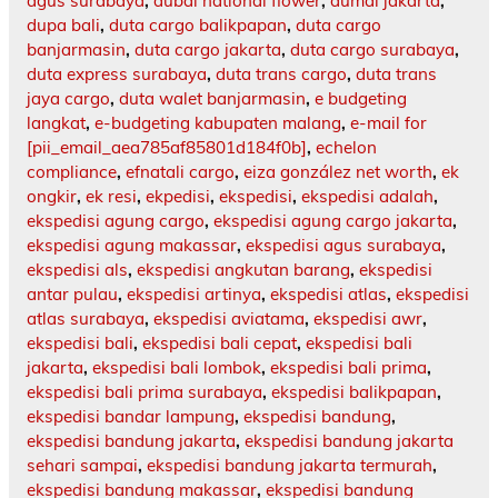
agus surabaya
,
dubai national flower
,
dumai jakarta
,
dupa bali
,
duta cargo balikpapan
,
duta cargo
banjarmasin
,
duta cargo jakarta
,
duta cargo surabaya
,
duta express surabaya
,
duta trans cargo
,
duta trans
jaya cargo
,
duta walet banjarmasin
,
e budgeting
langkat
,
e-budgeting kabupaten malang
,
e-mail for
[pii_email_aea785af85801d184f0b]
,
echelon
compliance
,
efnatali cargo
,
eiza gonzález net worth
,
ek
ongkir
,
ek resi
,
ekpedisi
,
ekspedisi
,
ekspedisi adalah
,
ekspedisi agung cargo
,
ekspedisi agung cargo jakarta
,
ekspedisi agung makassar
,
ekspedisi agus surabaya
,
ekspedisi als
,
ekspedisi angkutan barang
,
ekspedisi
antar pulau
,
ekspedisi artinya
,
ekspedisi atlas
,
ekspedisi
atlas surabaya
,
ekspedisi aviatama
,
ekspedisi awr
,
ekspedisi bali
,
ekspedisi bali cepat
,
ekspedisi bali
jakarta
,
ekspedisi bali lombok
,
ekspedisi bali prima
,
ekspedisi bali prima surabaya
,
ekspedisi balikpapan
,
ekspedisi bandar lampung
,
ekspedisi bandung
,
ekspedisi bandung jakarta
,
ekspedisi bandung jakarta
sehari sampai
,
ekspedisi bandung jakarta termurah
,
ekspedisi bandung makassar
,
ekspedisi bandung