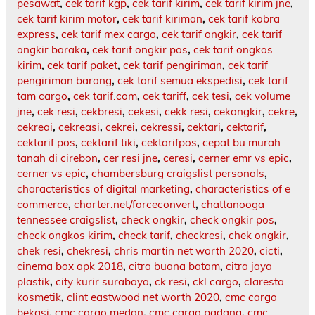
pesawat
,
cek tarif kgp
,
cek tarif kirim
,
cek tarif kirim jne
,
cek tarif kirim motor
,
cek tarif kiriman
,
cek tarif kobra
express
,
cek tarif mex cargo
,
cek tarif ongkir
,
cek tarif
ongkir baraka
,
cek tarif ongkir pos
,
cek tarif ongkos
kirim
,
cek tarif paket
,
cek tarif pengiriman
,
cek tarif
pengiriman barang
,
cek tarif semua ekspedisi
,
cek tarif
tam cargo
,
cek tarif.com
,
cek tariff
,
cek tesi
,
cek volume
jne
,
cek:resi
,
cekbresi
,
cekesi
,
cekk resi
,
cekongkir
,
cekre
,
cekreai
,
cekreasi
,
cekrei
,
cekressi
,
cektari
,
cektarif
,
cektarif pos
,
cektarif tiki
,
cektarifpos
,
cepat bu murah
tanah di cirebon
,
cer resi jne
,
ceresi
,
cerner emr vs epic
,
cerner vs epic
,
chambersburg craigslist personals
,
characteristics of digital marketing
,
characteristics of e
commerce
,
charter.net/forceconvert
,
chattanooga
tennessee craigslist
,
check ongkir
,
check ongkir pos
,
check ongkos kirim
,
check tarif
,
checkresi
,
chek ongkir
,
chek resi
,
chekresi
,
chris martin net worth 2020
,
cicti
,
cinema box apk 2018
,
citra buana batam
,
citra jaya
plastik
,
city kurir surabaya
,
ck resi
,
ckl cargo
,
claresta
kosmetik
,
clint eastwood net worth 2020
,
cmc cargo
bekasi
,
cmc cargo medan
,
cmc cargo padang
,
cmc