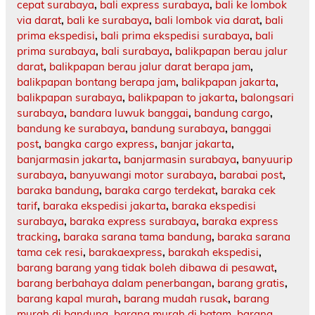
cepat surabaya
,
bali express surabaya
,
bali ke lombok
via darat
,
bali ke surabaya
,
bali lombok via darat
,
bali
prima ekspedisi
,
bali prima ekspedisi surabaya
,
bali
prima surabaya
,
bali surabaya
,
balikpapan berau jalur
darat
,
balikpapan berau jalur darat berapa jam
,
balikpapan bontang berapa jam
,
balikpapan jakarta
,
balikpapan surabaya
,
balikpapan to jakarta
,
balongsari
surabaya
,
bandara luwuk banggai
,
bandung cargo
,
bandung ke surabaya
,
bandung surabaya
,
banggai
post
,
bangka cargo express
,
banjar jakarta
,
banjarmasin jakarta
,
banjarmasin surabaya
,
banyuurip
surabaya
,
banyuwangi motor surabaya
,
barabai post
,
baraka bandung
,
baraka cargo terdekat
,
baraka cek
tarif
,
baraka ekspedisi jakarta
,
baraka ekspedisi
surabaya
,
baraka express surabaya
,
baraka express
tracking
,
baraka sarana tama bandung
,
baraka sarana
tama cek resi
,
barakaexpress
,
barakah ekspedisi
,
barang barang yang tidak boleh dibawa di pesawat
,
barang berbahaya dalam penerbangan
,
barang gratis
,
barang kapal murah
,
barang mudah rusak
,
barang
murah di bandung
,
barang murah di batam
,
barang