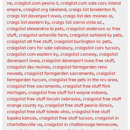
ne
,
craiglist.com peoria il
,
craiglist.com sale cars inland
empire
,
craiglist.org lakeland
,
craigs list bradenton fl
,
craigs list davenport iowa
,
craigs list des moines ia
,
craigs list eastern ky
,
craigs list sierra vista az.
,
craigslist alexandria la pets
,
craigslist anderson sc free
stuff
,
craigslist asheville farm
,
craigslist ashland ky pets
,
craigslist atl free stuff
,
craigslist burlington nc pets
,
craigslist cars for sale salisbury
,
craigslist cars tucson
,
craigslist com eastern ky
,
craigslist conway
,
craigslist
davenport iowa
,
craigslist davenport iowa free stuff
,
craigslist des moines
,
craigslist farmgarden reno
nevada
,
craigslist farmgarden sacramento
,
craigslist
farmgarden tucson
,
craigslist free pets in the nrv area
,
craigslist free sacramento
,
craigslist free stuff flint
michigan
,
craigslist free stuff fort wayne indiana
,
craigslist free stuff lincoln nebraska
,
craigslist free stuff
orange county ny
,
craigslist free stuff peoria illinois
,
craigslist free stuff toledo ohio
,
craigslist free stuff
topeka kansas
,
craigslist free stuff tucson
,
craigslist in
charlottesville va
,
craigslist in chattanooga tennessee
,