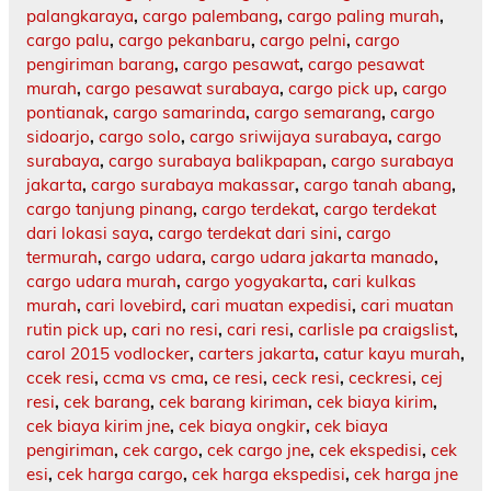
palangkaraya
,
cargo palembang
,
cargo paling murah
,
cargo palu
,
cargo pekanbaru
,
cargo pelni
,
cargo
pengiriman barang
,
cargo pesawat
,
cargo pesawat
murah
,
cargo pesawat surabaya
,
cargo pick up
,
cargo
pontianak
,
cargo samarinda
,
cargo semarang
,
cargo
sidoarjo
,
cargo solo
,
cargo sriwijaya surabaya
,
cargo
surabaya
,
cargo surabaya balikpapan
,
cargo surabaya
jakarta
,
cargo surabaya makassar
,
cargo tanah abang
,
cargo tanjung pinang
,
cargo terdekat
,
cargo terdekat
dari lokasi saya
,
cargo terdekat dari sini
,
cargo
termurah
,
cargo udara
,
cargo udara jakarta manado
,
cargo udara murah
,
cargo yogyakarta
,
cari kulkas
murah
,
cari lovebird
,
cari muatan expedisi
,
cari muatan
rutin pick up
,
cari no resi
,
cari resi
,
carlisle pa craigslist
,
carol 2015 vodlocker
,
carters jakarta
,
catur kayu murah
,
ccek resi
,
ccma vs cma
,
ce resi
,
ceck resi
,
ceckresi
,
cej
resi
,
cek barang
,
cek barang kiriman
,
cek biaya kirim
,
cek biaya kirim jne
,
cek biaya ongkir
,
cek biaya
pengiriman
,
cek cargo
,
cek cargo jne
,
cek ekspedisi
,
cek
esi
,
cek harga cargo
,
cek harga ekspedisi
,
cek harga jne