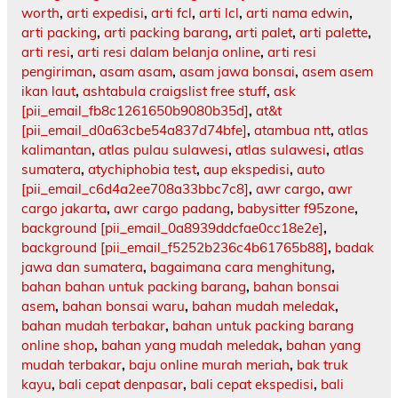
worth
,
arti expedisi
,
arti fcl
,
arti lcl
,
arti nama edwin
,
arti packing
,
arti packing barang
,
arti palet
,
arti palette
,
arti resi
,
arti resi dalam belanja online
,
arti resi
pengiriman
,
asam asam
,
asam jawa bonsai
,
asem asem
ikan laut
,
ashtabula craigslist free stuff
,
ask
[pii_email_fb8c1261650b9080b35d]
,
at&t
[pii_email_d0a63cbe54a837d74bfe]
,
atambua ntt
,
atlas
kalimantan
,
atlas pulau sulawesi
,
atlas sulawesi
,
atlas
sumatera
,
atychiphobia test
,
aup ekspedisi
,
auto
[pii_email_c6d4a2ee708a33bbc7c8]
,
awr cargo
,
awr
cargo jakarta
,
awr cargo padang
,
babysitter f95zone
,
background [pii_email_0a8939ddcfae0cc18e2e]
,
background [pii_email_f5252b236c4b61765b88]
,
badak
jawa dan sumatera
,
bagaimana cara menghitung
,
bahan bahan untuk packing barang
,
bahan bonsai
asem
,
bahan bonsai waru
,
bahan mudah meledak
,
bahan mudah terbakar
,
bahan untuk packing barang
online shop
,
bahan yang mudah meledak
,
bahan yang
mudah terbakar
,
baju online murah meriah
,
bak truk
kayu
,
bali cepat denpasar
,
bali cepat ekspedisi
,
bali