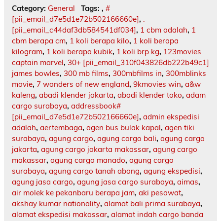
Category:
General
Tags:
,
#
[pii_email_d7e5d1e72b502166660e]
,
.
[pii_email_c44daf3db584541df034]
,
1 cbm adalah
,
1
cbm berapa cm
,
1 koli berapa kilo
,
1 koli berapa
kilogram
,
1 koli berapa kubik
,
1 koli brp kg
,
123movies
captain marvel
,
30+ [pii_email_310f043826db222b49c1]
james bowles
,
300 mb films
,
300mbfilms in
,
300mblinks
movie
,
7 wonders of new england
,
9kmovies win
,
a&w
kaleng
,
abadi klender jakarta
,
abadi klender toko
,
adam
cargo surabaya
,
addressbook#
[pii_email_d7e5d1e72b502166660e]
,
admin ekspedisi
adalah
,
aertembaga
,
agen bus bulak kapal
,
agen tiki
surabaya
,
agung cargo
,
agung cargo bali
,
agung cargo
jakarta
,
agung cargo jakarta makassar
,
agung cargo
makassar
,
agung cargo manado
,
agung cargo
surabaya
,
agung cargo tanah abang
,
agung ekspedisi
,
agung jasa cargo
,
agung jasa cargo surabaya
,
aimas
,
air molek ke pekanbaru berapa jam
,
aki pesawat
,
akshay kumar nationality
,
alamat bali prima surabaya
,
alamat ekspedisi makassar
,
alamat indah cargo banda