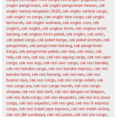
ongkir pengiriman
,
cek ongkir pengiriman hewan
,
cek
ongkir semua ekspedisi 2020
,
cek ongkir sentral cargo
,
cek ongkir sn cargo
,
cek ongkir tam cargo
,
cek ongkir
termurah
,
cek ongkir wahana
,
cek ongkir.com
,
cek
ongkir\
,
cek ongkit
,
cek ongkos kirim
,
cek ongkos kirim
barang
,
cek ongkos kirim paket
,
cek ongkri
,
cek onkir
,
cek paket cargo
,
cek paket kargo
,
cek paket kiriman
,
cek
pengiriman
,
cek pengiriman barang
,
cek pengiriman
kargo
,
cek pengiriman paket
,
cek reai
,
cek reasi
,
cek
redi
,
cek reis
,
cek res
,
cek resi agung cargo
,
cek resi apm
cargo
,
cek resi aup
,
cek resi awr cargo
,
cek resi baraka
,
cek resi baraka cargo
,
cek resi baraka express
,
cek resi
baraka tama
,
cek resi barang
,
cek resi bes
,
cek resi
buana raya
,
cek resi cargo
,
cek resi cargo indah
,
cek
resi cargo jne
,
cek resi cargo murah
,
cek resi cargo
shopee
,
cek resi dan tarif
,
cek resi dengan no telepon
,
cek resi duta cargo
,
cek resi ekspedisi
,
cek resi enz jawa
cargo
,
cek resi expedisi
,
cek resi ged
,
cek resi ili express
cargo
,
cek resi indah jaya express
,
cek resi indah online
,
cek resi j&t surabaya
,
cek resi janex
,
cek resi jne cargo
,