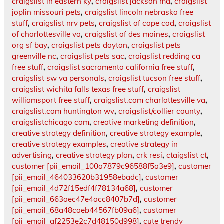
craigslist in eastern ky
,
craigslist jackson ma
,
craigslist
joplin missouri pets
,
craigslist lincoln nebraska free
stuff
,
craigslist nrv pets
,
craigslist of cape cod
,
craigslist
of charlottesville va
,
craigslist of des moines
,
craigslist
org sf bay
,
craigslist pets dayton
,
craigslist pets
greenville nc
,
craigslist pets sac
,
craigslist redding ca
free stuff
,
craigslist sacramento california free stuff
,
craigslist sw va personals
,
craigslist tucson free stuff
,
craigslist wichita falls texas free stuff
,
craigslist
williamsport free stuff
,
craigslist.com charlottesville va
,
craigslist.com huntington wv
,
craigslist/collier county
,
craigslistchicago com
,
creative marketing definition
,
creative strategy definition
,
creative strategy example
,
creative strategy examples
,
creative strategy in
advertising
,
creative strategy plan
,
crk resi
,
ctaigslist ct
,
customer [pii_email_100a7879c96588f5a3e9]
,
customer
[pii_email_464033620b31958ebadc]
,
customer
[pii_email_4d72f15edf4f78134a68]
,
customer
[pii_email_663aec47e4acc8407b7d]
,
customer
[pii_email_68a48caeb44567fb09a6]
,
customer
[pii_email_af2253e2c7d48150d998]
,
cute trendy