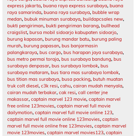
express jakarta
,
buana raya express surabaya
,
buana
raya samarinda
,
buana raya surabaya
,
bubble wrap
medan
,
bubuk minuman surabaya
,
buildapcsales new
,
bukti pengiriman
,
bukti pengiriman barang
,
bullhead
craigslist
,
bursa mobil sidoarjo kabupaten sidoarjo
,
burung kapasan
,
burung mandar batu
,
burung paling
murah
,
burung papasan
,
bus banjarmasin
palangkaraya
,
bus cargo
,
bus harapan jaya surabaya
,
bus metro permai toraja
,
bus surabaya bandung
,
bus
surabaya denpasar
,
bus surabaya lombok
,
bus
surabaya mataram
,
bus tiara mas surabaya lombok
,
bus titian mas surabaya
,
busa packing
,
butuh muatan
truk colt diesel
,
c3k resi
,
cahu
,
cairan mudah menyala
,
cairan mudah terbakar
,
cak resi
,
call center jne
makassar
,
captain marvel 123 movie
,
captain marvel
free online 123movies
,
captain marvel full movie
dailymotion
,
captain marvel full movie online 123
,
captain marvel full movie online 123movies
,
captain
marvel full movie online free 123movies
,
captain marvel
movie 123movies
,
captain marvel movies123
,
captain