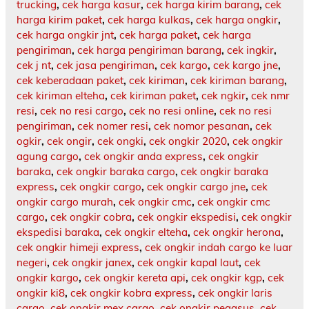
trucking
,
cek harga kasur
,
cek harga kirim barang
,
cek
harga kirim paket
,
cek harga kulkas
,
cek harga ongkir
,
cek harga ongkir jnt
,
cek harga paket
,
cek harga
pengiriman
,
cek harga pengiriman barang
,
cek ingkir
,
cek j nt
,
cek jasa pengiriman
,
cek kargo
,
cek kargo jne
,
cek keberadaan paket
,
cek kiriman
,
cek kiriman barang
,
cek kiriman elteha
,
cek kiriman paket
,
cek ngkir
,
cek nmr
resi
,
cek no resi cargo
,
cek no resi online
,
cek no resi
pengiriman
,
cek nomer resi
,
cek nomor pesanan
,
cek
ogkir
,
cek ongir
,
cek ongki
,
cek ongkir 2020
,
cek ongkir
agung cargo
,
cek ongkir anda express
,
cek ongkir
baraka
,
cek ongkir baraka cargo
,
cek ongkir baraka
express
,
cek ongkir cargo
,
cek ongkir cargo jne
,
cek
ongkir cargo murah
,
cek ongkir cmc
,
cek ongkir cmc
cargo
,
cek ongkir cobra
,
cek ongkir ekspedisi
,
cek ongkir
ekspedisi baraka
,
cek ongkir elteha
,
cek ongkir herona
,
cek ongkir himeji express
,
cek ongkir indah cargo ke luar
negeri
,
cek ongkir janex
,
cek ongkir kapal laut
,
cek
ongkir kargo
,
cek ongkir kereta api
,
cek ongkir kgp
,
cek
ongkir ki8
,
cek ongkir kobra express
,
cek ongkir laris
cargo
,
cek ongkir mex cargo
,
cek ongkir pegasus
,
cek