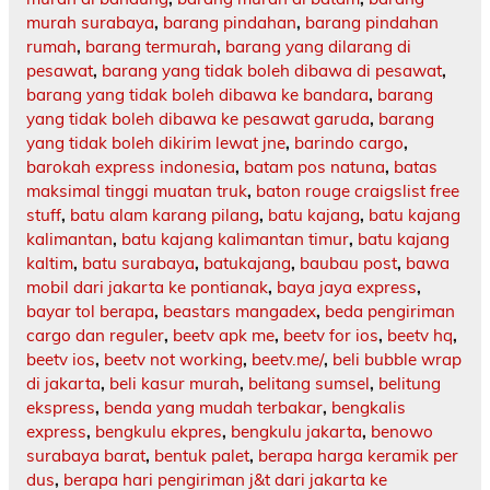
murah surabaya
,
barang pindahan
,
barang pindahan
rumah
,
barang termurah
,
barang yang dilarang di
pesawat
,
barang yang tidak boleh dibawa di pesawat
,
barang yang tidak boleh dibawa ke bandara
,
barang
yang tidak boleh dibawa ke pesawat garuda
,
barang
yang tidak boleh dikirim lewat jne
,
barindo cargo
,
barokah express indonesia
,
batam pos natuna
,
batas
maksimal tinggi muatan truk
,
baton rouge craigslist free
stuff
,
batu alam karang pilang
,
batu kajang
,
batu kajang
kalimantan
,
batu kajang kalimantan timur
,
batu kajang
kaltim
,
batu surabaya
,
batukajang
,
baubau post
,
bawa
mobil dari jakarta ke pontianak
,
baya jaya express
,
bayar tol berapa
,
beastars mangadex
,
beda pengiriman
cargo dan reguler
,
beetv apk me
,
beetv for ios
,
beetv hq
,
beetv ios
,
beetv not working
,
beetv.me/
,
beli bubble wrap
di jakarta
,
beli kasur murah
,
belitang sumsel
,
belitung
ekspress
,
benda yang mudah terbakar
,
bengkalis
express
,
bengkulu ekpres
,
bengkulu jakarta
,
benowo
surabaya barat
,
bentuk palet
,
berapa harga keramik per
dus
,
berapa hari pengiriman j&t dari jakarta ke