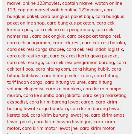
marvel online 123movies
,
captain marvel watch online
123
,
captain marvel watch online 123movies
,
cara
bungkus paket
,
cara bungkus paket baju
,
cara bungkus
paket online shop
,
cara bungkus paketan
,
cara cek
kiriman pos
,
cara cek no resi pengiriman
,
cara cek
nomer resi
,
cara cek ongkir
,
cara cek paket tanpa resi
,
cara cek pengiriman
,
cara cek resi
,
cara cek resi baraka
,
cara cek resi cargo shopee
,
cara cek resi indah logistik
,
cara cek resi kargo
,
cara cek resi kerta gaya pusaka
,
cara cek resi kgp
,
cara cek resi pengiriman barang
,
cara
cek tarif pos
,
cara hitung cbm
,
cara hitung kubik
,
cara
hitung kubikasi
,
cara hitung meter kubik
,
cara hitung
tarif indah cargo
,
cara hitung volume
,
cara hitung
volume ekspedisi
,
cara ke bunaken
,
cara ke raja ampat
murah
,
cara ke sumba dari jakarta
,
cara kerja marketing
ekspedisi
,
cara kirim barang lewat cargo
,
cara kirim
barang lewat kargo bandara
,
cara kirim barang lewat
kereta api
,
cara kirim burung lewat jne
,
cara kirim emas
lewat paket
,
cara kirim hewan lewat jne
,
cara kirim
motor
,
cara kirim motor lewat jne
,
cara kirim motor