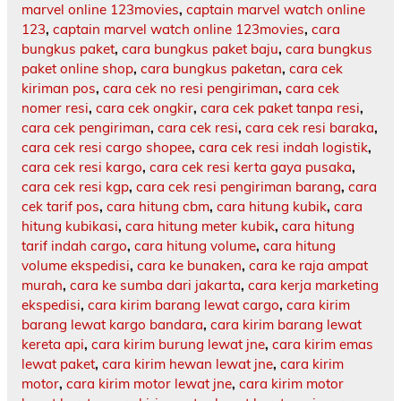
marvel online 123movies
,
captain marvel watch online
123
,
captain marvel watch online 123movies
,
cara
bungkus paket
,
cara bungkus paket baju
,
cara bungkus
paket online shop
,
cara bungkus paketan
,
cara cek
kiriman pos
,
cara cek no resi pengiriman
,
cara cek
nomer resi
,
cara cek ongkir
,
cara cek paket tanpa resi
,
cara cek pengiriman
,
cara cek resi
,
cara cek resi baraka
,
cara cek resi cargo shopee
,
cara cek resi indah logistik
,
cara cek resi kargo
,
cara cek resi kerta gaya pusaka
,
cara cek resi kgp
,
cara cek resi pengiriman barang
,
cara
cek tarif pos
,
cara hitung cbm
,
cara hitung kubik
,
cara
hitung kubikasi
,
cara hitung meter kubik
,
cara hitung
tarif indah cargo
,
cara hitung volume
,
cara hitung
volume ekspedisi
,
cara ke bunaken
,
cara ke raja ampat
murah
,
cara ke sumba dari jakarta
,
cara kerja marketing
ekspedisi
,
cara kirim barang lewat cargo
,
cara kirim
barang lewat kargo bandara
,
cara kirim barang lewat
kereta api
,
cara kirim burung lewat jne
,
cara kirim emas
lewat paket
,
cara kirim hewan lewat jne
,
cara kirim
motor
,
cara kirim motor lewat jne
,
cara kirim motor