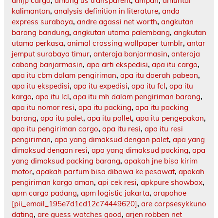
amjp cargo
,
among us transparent
,
ampah
,
amuntai
kalimantan
,
analysis definition in literature
,
anda
express surabaya
,
andre agassi net worth
,
angkutan
barang bandung
,
angkutan utama palembang
,
angkutan
utama perkasa
,
animal crossing wallpaper tumblr
,
antar
jemput surabaya timur
,
anteraja banjarmasin
,
anteraja
cabang banjarmasin
,
apa arti ekspedisi
,
apa itu cargo
,
apa itu cbm dalam pengiriman
,
apa itu daerah pabean
,
apa itu ekspedisi
,
apa itu expedisi
,
apa itu fcl
,
apa itu
kargo
,
apa itu lcl
,
apa itu mh dalam pengiriman barang
,
apa itu nomor resi
,
apa itu packing
,
apa itu packing
barang
,
apa itu palet
,
apa itu pallet
,
apa itu pengepakan
,
apa itu pengiriman cargo
,
apa itu resi
,
apa itu resi
pengiriman
,
apa yang dimaksud dengan palet
,
apa yang
dimaksud dengan resi
,
apa yang dimaksud packing
,
apa
yang dimaksud packing barang
,
apakah jne bisa kirim
motor
,
apakah parfum bisa dibawa ke pesawat
,
apakah
pengiriman kargo aman
,
api cek resi
,
apkpure showbox
,
apm cargo padang
,
apm logistic jakarta
,
arapahoe
[pii_email_195e7d1cd12c74449620]
,
are corpsesykkuno
dating
,
are guess watches good
,
arjen robben net