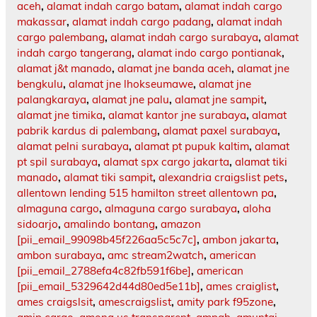
aceh
,
alamat indah cargo batam
,
alamat indah cargo
makassar
,
alamat indah cargo padang
,
alamat indah
cargo palembang
,
alamat indah cargo surabaya
,
alamat
indah cargo tangerang
,
alamat indo cargo pontianak
,
alamat j&t manado
,
alamat jne banda aceh
,
alamat jne
bengkulu
,
alamat jne lhokseumawe
,
alamat jne
palangkaraya
,
alamat jne palu
,
alamat jne sampit
,
alamat jne timika
,
alamat kantor jne surabaya
,
alamat
pabrik kardus di palembang
,
alamat paxel surabaya
,
alamat pelni surabaya
,
alamat pt pupuk kaltim
,
alamat
pt spil surabaya
,
alamat spx cargo jakarta
,
alamat tiki
manado
,
alamat tiki sampit
,
alexandria craigslist pets
,
allentown lending 515 hamilton street allentown pa
,
almaguna cargo
,
almaguna cargo surabaya
,
aloha
sidoarjo
,
amalindo bontang
,
amazon
[pii_email_99098b45f226aa5c5c7c]
,
ambon jakarta
,
ambon surabaya
,
amc stream2watch
,
american
[pii_email_2788efa4c82fb591f6be]
,
american
[pii_email_5329642d44d80ed5e11b]
,
ames craiglist
,
ames craigslsit
,
amescraigslist
,
amity park f95zone
,