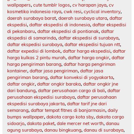
wallpapers
,
cute tumblr logos
,
cv harapan jaya
,
cv
kosmetika indonesia raya
,
cwk resi
,
cyclical inventory
,
daerah surabaya barat
,
daerah surabaya utara
,
daftar
ekspedisi
,
daftar ekspedisi di indonesia
,
daftar ekspedisi
di pekanbaru
,
daftar ekspedisi di pontianak
,
daftar
ekspedisi di samarinda
,
daftar ekspedisi di surabaya
,
daftar ekspedisi surabaya
,
daftar ekspedisi tujuan ntt
,
daftar expedisi di lombok
,
daftar harga ekspedisi
,
daftar
harga kulkas 2 pintu murah
,
daftar harga ongkir
,
daftar
harga pengiriman barang
,
daftar harga pengiriman
kontainer
,
daftar jasa pengiriman
,
daftar jasa
pengiriman barang
,
daftar konveksi di yogyakarta
,
daftar ongkir
,
daftar ongkir baraka
,
daftar ongkir jne
dari bandung
,
daftar perusahaan cargo di bali
,
daftar
perusahaan ekspedisi surabaya
,
daftar perusahaan
ekspedisi surabaya jakarta
,
daftar tarif jne dari
semarang
,
daftar tempat fitnes di banjarmasin
,
daily
bumps wallpaper
,
dakota cargo kota sby
,
dakota cargo
sidoarjo
,
dakota paket
,
dale mercer net worth
,
danau
agung surabaya
,
danau bingkuang
,
danau di surabaya
,