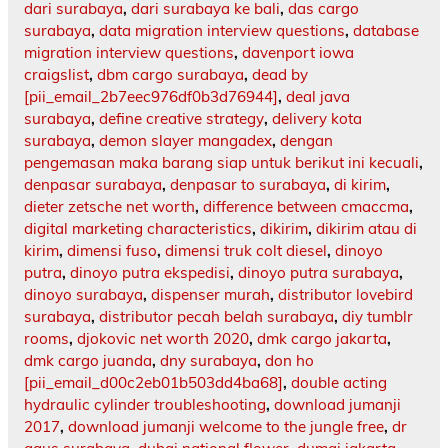
dari surabaya
,
dari surabaya ke bali
,
das cargo
surabaya
,
data migration interview questions
,
database
migration interview questions
,
davenport iowa
craigslist
,
dbm cargo surabaya
,
dead by
[pii_email_2b7eec976df0b3d76944]
,
deal java
surabaya
,
define creative strategy
,
delivery kota
surabaya
,
demon slayer mangadex
,
dengan
pengemasan maka barang siap untuk berikut ini kecuali
,
denpasar surabaya
,
denpasar to surabaya
,
di kirim
,
dieter zetsche net worth
,
difference between cmaccma
,
digital marketing characteristics
,
dikirim
,
dikirim atau di
kirim
,
dimensi fuso
,
dimensi truk colt diesel
,
dinoyo
putra
,
dinoyo putra ekspedisi
,
dinoyo putra surabaya
,
dinoyo surabaya
,
dispenser murah
,
distributor lovebird
surabaya
,
distributor pecah belah surabaya
,
diy tumblr
rooms
,
djokovic net worth 2020
,
dmk cargo jakarta
,
dmk cargo juanda
,
dny surabaya
,
don ho
[pii_email_d00c2eb01b503dd4ba68]
,
double acting
hydraulic cylinder troubleshooting
,
download jumanji
2017
,
download jumanji welcome to the jungle free
,
dr