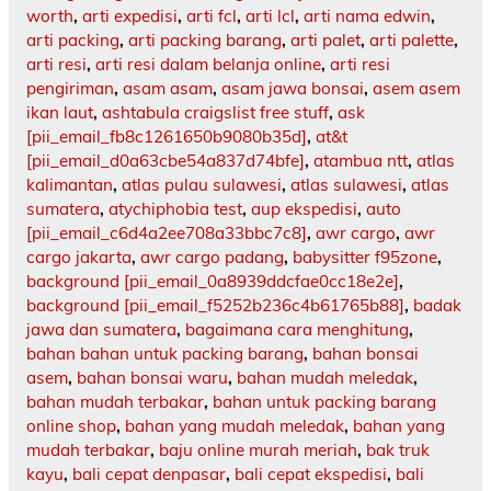
worth
,
arti expedisi
,
arti fcl
,
arti lcl
,
arti nama edwin
,
arti packing
,
arti packing barang
,
arti palet
,
arti palette
,
arti resi
,
arti resi dalam belanja online
,
arti resi
pengiriman
,
asam asam
,
asam jawa bonsai
,
asem asem
ikan laut
,
ashtabula craigslist free stuff
,
ask
[pii_email_fb8c1261650b9080b35d]
,
at&t
[pii_email_d0a63cbe54a837d74bfe]
,
atambua ntt
,
atlas
kalimantan
,
atlas pulau sulawesi
,
atlas sulawesi
,
atlas
sumatera
,
atychiphobia test
,
aup ekspedisi
,
auto
[pii_email_c6d4a2ee708a33bbc7c8]
,
awr cargo
,
awr
cargo jakarta
,
awr cargo padang
,
babysitter f95zone
,
background [pii_email_0a8939ddcfae0cc18e2e]
,
background [pii_email_f5252b236c4b61765b88]
,
badak
jawa dan sumatera
,
bagaimana cara menghitung
,
bahan bahan untuk packing barang
,
bahan bonsai
asem
,
bahan bonsai waru
,
bahan mudah meledak
,
bahan mudah terbakar
,
bahan untuk packing barang
online shop
,
bahan yang mudah meledak
,
bahan yang
mudah terbakar
,
baju online murah meriah
,
bak truk
kayu
,
bali cepat denpasar
,
bali cepat ekspedisi
,
bali