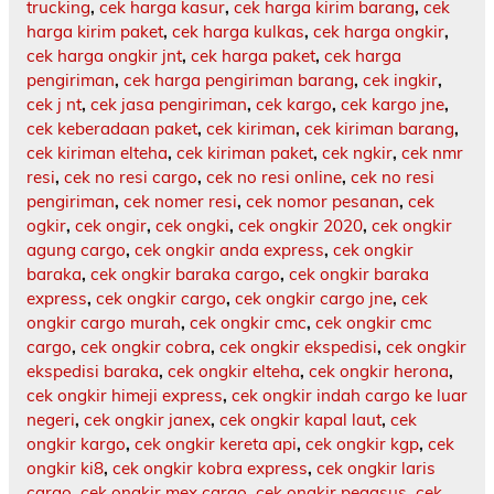
trucking
,
cek harga kasur
,
cek harga kirim barang
,
cek
harga kirim paket
,
cek harga kulkas
,
cek harga ongkir
,
cek harga ongkir jnt
,
cek harga paket
,
cek harga
pengiriman
,
cek harga pengiriman barang
,
cek ingkir
,
cek j nt
,
cek jasa pengiriman
,
cek kargo
,
cek kargo jne
,
cek keberadaan paket
,
cek kiriman
,
cek kiriman barang
,
cek kiriman elteha
,
cek kiriman paket
,
cek ngkir
,
cek nmr
resi
,
cek no resi cargo
,
cek no resi online
,
cek no resi
pengiriman
,
cek nomer resi
,
cek nomor pesanan
,
cek
ogkir
,
cek ongir
,
cek ongki
,
cek ongkir 2020
,
cek ongkir
agung cargo
,
cek ongkir anda express
,
cek ongkir
baraka
,
cek ongkir baraka cargo
,
cek ongkir baraka
express
,
cek ongkir cargo
,
cek ongkir cargo jne
,
cek
ongkir cargo murah
,
cek ongkir cmc
,
cek ongkir cmc
cargo
,
cek ongkir cobra
,
cek ongkir ekspedisi
,
cek ongkir
ekspedisi baraka
,
cek ongkir elteha
,
cek ongkir herona
,
cek ongkir himeji express
,
cek ongkir indah cargo ke luar
negeri
,
cek ongkir janex
,
cek ongkir kapal laut
,
cek
ongkir kargo
,
cek ongkir kereta api
,
cek ongkir kgp
,
cek
ongkir ki8
,
cek ongkir kobra express
,
cek ongkir laris
cargo
,
cek ongkir mex cargo
,
cek ongkir pegasus
,
cek