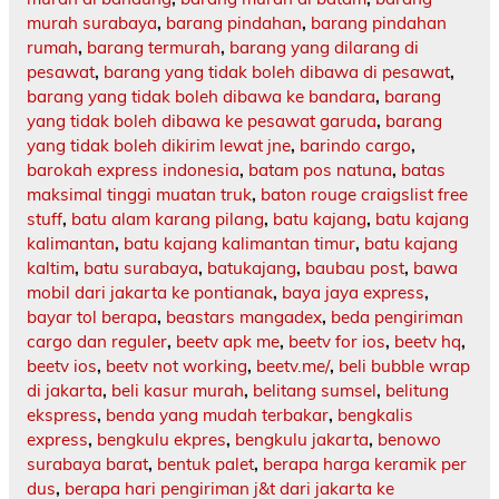
murah surabaya
,
barang pindahan
,
barang pindahan
rumah
,
barang termurah
,
barang yang dilarang di
pesawat
,
barang yang tidak boleh dibawa di pesawat
,
barang yang tidak boleh dibawa ke bandara
,
barang
yang tidak boleh dibawa ke pesawat garuda
,
barang
yang tidak boleh dikirim lewat jne
,
barindo cargo
,
barokah express indonesia
,
batam pos natuna
,
batas
maksimal tinggi muatan truk
,
baton rouge craigslist free
stuff
,
batu alam karang pilang
,
batu kajang
,
batu kajang
kalimantan
,
batu kajang kalimantan timur
,
batu kajang
kaltim
,
batu surabaya
,
batukajang
,
baubau post
,
bawa
mobil dari jakarta ke pontianak
,
baya jaya express
,
bayar tol berapa
,
beastars mangadex
,
beda pengiriman
cargo dan reguler
,
beetv apk me
,
beetv for ios
,
beetv hq
,
beetv ios
,
beetv not working
,
beetv.me/
,
beli bubble wrap
di jakarta
,
beli kasur murah
,
belitang sumsel
,
belitung
ekspress
,
benda yang mudah terbakar
,
bengkalis
express
,
bengkulu ekpres
,
bengkulu jakarta
,
benowo
surabaya barat
,
bentuk palet
,
berapa harga keramik per
dus
,
berapa hari pengiriman j&t dari jakarta ke