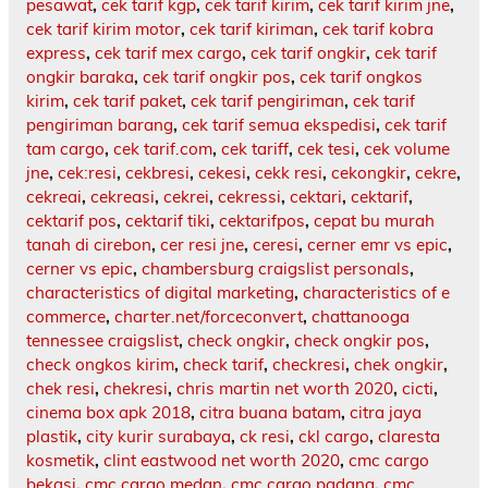
pesawat
,
cek tarif kgp
,
cek tarif kirim
,
cek tarif kirim jne
,
cek tarif kirim motor
,
cek tarif kiriman
,
cek tarif kobra
express
,
cek tarif mex cargo
,
cek tarif ongkir
,
cek tarif
ongkir baraka
,
cek tarif ongkir pos
,
cek tarif ongkos
kirim
,
cek tarif paket
,
cek tarif pengiriman
,
cek tarif
pengiriman barang
,
cek tarif semua ekspedisi
,
cek tarif
tam cargo
,
cek tarif.com
,
cek tariff
,
cek tesi
,
cek volume
jne
,
cek:resi
,
cekbresi
,
cekesi
,
cekk resi
,
cekongkir
,
cekre
,
cekreai
,
cekreasi
,
cekrei
,
cekressi
,
cektari
,
cektarif
,
cektarif pos
,
cektarif tiki
,
cektarifpos
,
cepat bu murah
tanah di cirebon
,
cer resi jne
,
ceresi
,
cerner emr vs epic
,
cerner vs epic
,
chambersburg craigslist personals
,
characteristics of digital marketing
,
characteristics of e
commerce
,
charter.net/forceconvert
,
chattanooga
tennessee craigslist
,
check ongkir
,
check ongkir pos
,
check ongkos kirim
,
check tarif
,
checkresi
,
chek ongkir
,
chek resi
,
chekresi
,
chris martin net worth 2020
,
cicti
,
cinema box apk 2018
,
citra buana batam
,
citra jaya
plastik
,
city kurir surabaya
,
ck resi
,
ckl cargo
,
claresta
kosmetik
,
clint eastwood net worth 2020
,
cmc cargo
bekasi
,
cmc cargo medan
,
cmc cargo padang
,
cmc