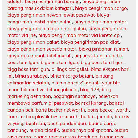
adalah
,
biaya pengiriman barang
,
biaya pengiriman
barang masuk dalam kategori
,
biaya pengiriman cargo
,
biaya pengiriman hewan lewat pesawat
,
biaya
pengiriman mobil antar pulau
,
biaya pengiriman motor
,
biaya pengiriman motor antar pulau
,
biaya pengiriman
motor via jne
,
biaya pengiriman motor via kereta api
,
biaya pengiriman paket
,
biaya pengiriman pos kilat
,
biaya pengiriman sepeda motor
,
biaya pindahan rumah
,
biaya raja ampat
,
bibit murah
,
big boss tamil gun
,
big
boss tamilgun
,
bigboss tamilgun
,
bigg boss tamil gun
,
bigg boss tamilgun
,
billings.craigslist
,
bima ekspres hari
ini
,
bima surabaya
,
bintan cargo batam
,
binuang
kalimantan selatan
,
bitcoin price x2 double your btc
moon bitcoin live
,
bitung jakarta
,
blog 123
,
blog
marketing definition
,
bogangin surabaya
,
bolehkah
membawa parfum di pesawat
,
bonsai karang
,
bonsai
pandan bali
,
boris becker net worth
,
boris becker worth
,
bounce
,
box plastik besar murah
,
bu kris juanda
,
bu kris
wiyung
,
buah loa
,
buah pandan duri
,
buana cargo
bandung
,
buana plastik
,
buana raya balikpapan
,
buana
raya cargo
,
buana raya express bandung
,
buana raya