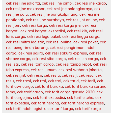
cek resi jne jakarta
,
cek resi jne jambi
,
cek resi jne kargo
,
cek resi jne makassar
,
cek resi jne palangkaraya
,
cek
resi jne palu
,
cek resi jne pangkalpinang
,
cek resi jne
pontianak
,
cek resi jne surabaya
,
cek resi jnt online
,
cek
resi jpm
,
cek resi kargo
,
cek resi kargo jne
,
cek resi
karyati
,
cek resi karyati ekspedisi
,
cek resi kib
,
cek resi
laris cargo
,
cek resi lega paket
,
cek resi lingga cargo
,
cek resi mitra logistik
,
cek resi online
,
cek resi paket
,
cek
resi pengiriman barang
,
cek resi pengiriman indah
cargo
,
cek resi sajira
,
cek resi sakura express
,
cek resi
shopee cargo
,
cek resi siba cargo
,
cek resi sn cargo
,
cek
resi sts
,
cek resi tam cargo
,
cek resi tanpa repot
,
cek resi
teba express
,
cek resi umum
,
cek resi wahana jakarta
,
cek resi.jnt
,
cek resii
,
cek resiu
,
cek resi]
,
cek reso
,
cek
resu
,
cek rresi
,
cek rrsi
,
cek tari
,
cek tarid
,
cek tarif
,
cek
tarif awr cargo
,
cek tarif baraka
,
cek tarif baraka sarana
tama
,
cek tarif cargo
,
cek tarif cargo garuda 2020
,
cek
tarif cargo jne
,
cek tarif ekspedisi
,
cek tarif elteha
,
cek
tarif expedisi
,
cek tarif herona
,
cek tarif herona express
,
cek tarif indah logistik
,
cek tarif kargo
,
cek tarif kargo