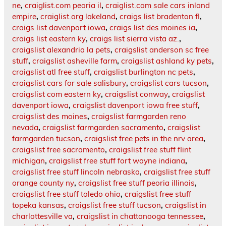
ne
,
craiglist.com peoria il
,
craiglist.com sale cars inland
empire
,
craiglist.org lakeland
,
craigs list bradenton fl
,
craigs list davenport iowa
,
craigs list des moines ia
,
craigs list eastern ky
,
craigs list sierra vista az.
,
craigslist alexandria la pets
,
craigslist anderson sc free
stuff
,
craigslist asheville farm
,
craigslist ashland ky pets
,
craigslist atl free stuff
,
craigslist burlington nc pets
,
craigslist cars for sale salisbury
,
craigslist cars tucson
,
craigslist com eastern ky
,
craigslist conway
,
craigslist
davenport iowa
,
craigslist davenport iowa free stuff
,
craigslist des moines
,
craigslist farmgarden reno
nevada
,
craigslist farmgarden sacramento
,
craigslist
farmgarden tucson
,
craigslist free pets in the nrv area
,
craigslist free sacramento
,
craigslist free stuff flint
michigan
,
craigslist free stuff fort wayne indiana
,
craigslist free stuff lincoln nebraska
,
craigslist free stuff
orange county ny
,
craigslist free stuff peoria illinois
,
craigslist free stuff toledo ohio
,
craigslist free stuff
topeka kansas
,
craigslist free stuff tucson
,
craigslist in
charlottesville va
,
craigslist in chattanooga tennessee
,