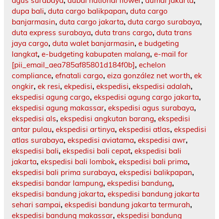
agus surabaya
,
dubai national flower
,
dumai jakarta
,
dupa bali
,
duta cargo balikpapan
,
duta cargo
banjarmasin
,
duta cargo jakarta
,
duta cargo surabaya
,
duta express surabaya
,
duta trans cargo
,
duta trans
jaya cargo
,
duta walet banjarmasin
,
e budgeting
langkat
,
e-budgeting kabupaten malang
,
e-mail for
[pii_email_aea785af85801d184f0b]
,
echelon
compliance
,
efnatali cargo
,
eiza gonzález net worth
,
ek
ongkir
,
ek resi
,
ekpedisi
,
ekspedisi
,
ekspedisi adalah
,
ekspedisi agung cargo
,
ekspedisi agung cargo jakarta
,
ekspedisi agung makassar
,
ekspedisi agus surabaya
,
ekspedisi als
,
ekspedisi angkutan barang
,
ekspedisi
antar pulau
,
ekspedisi artinya
,
ekspedisi atlas
,
ekspedisi
atlas surabaya
,
ekspedisi aviatama
,
ekspedisi awr
,
ekspedisi bali
,
ekspedisi bali cepat
,
ekspedisi bali
jakarta
,
ekspedisi bali lombok
,
ekspedisi bali prima
,
ekspedisi bali prima surabaya
,
ekspedisi balikpapan
,
ekspedisi bandar lampung
,
ekspedisi bandung
,
ekspedisi bandung jakarta
,
ekspedisi bandung jakarta
sehari sampai
,
ekspedisi bandung jakarta termurah
,
ekspedisi bandung makassar
,
ekspedisi bandung