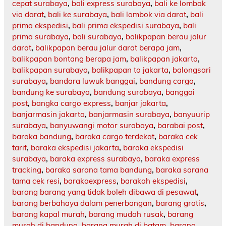
cepat surabaya
,
bali express surabaya
,
bali ke lombok
via darat
,
bali ke surabaya
,
bali lombok via darat
,
bali
prima ekspedisi
,
bali prima ekspedisi surabaya
,
bali
prima surabaya
,
bali surabaya
,
balikpapan berau jalur
darat
,
balikpapan berau jalur darat berapa jam
,
balikpapan bontang berapa jam
,
balikpapan jakarta
,
balikpapan surabaya
,
balikpapan to jakarta
,
balongsari
surabaya
,
bandara luwuk banggai
,
bandung cargo
,
bandung ke surabaya
,
bandung surabaya
,
banggai
post
,
bangka cargo express
,
banjar jakarta
,
banjarmasin jakarta
,
banjarmasin surabaya
,
banyuurip
surabaya
,
banyuwangi motor surabaya
,
barabai post
,
baraka bandung
,
baraka cargo terdekat
,
baraka cek
tarif
,
baraka ekspedisi jakarta
,
baraka ekspedisi
surabaya
,
baraka express surabaya
,
baraka express
tracking
,
baraka sarana tama bandung
,
baraka sarana
tama cek resi
,
barakaexpress
,
barakah ekspedisi
,
barang barang yang tidak boleh dibawa di pesawat
,
barang berbahaya dalam penerbangan
,
barang gratis
,
barang kapal murah
,
barang mudah rusak
,
barang
murah di bandung
,
barang murah di batam
,
barang