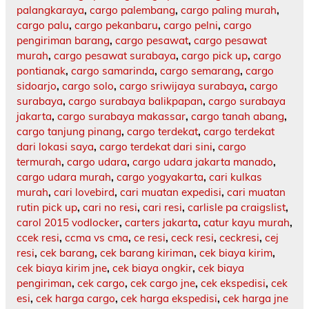
palangkaraya
,
cargo palembang
,
cargo paling murah
,
cargo palu
,
cargo pekanbaru
,
cargo pelni
,
cargo
pengiriman barang
,
cargo pesawat
,
cargo pesawat
murah
,
cargo pesawat surabaya
,
cargo pick up
,
cargo
pontianak
,
cargo samarinda
,
cargo semarang
,
cargo
sidoarjo
,
cargo solo
,
cargo sriwijaya surabaya
,
cargo
surabaya
,
cargo surabaya balikpapan
,
cargo surabaya
jakarta
,
cargo surabaya makassar
,
cargo tanah abang
,
cargo tanjung pinang
,
cargo terdekat
,
cargo terdekat
dari lokasi saya
,
cargo terdekat dari sini
,
cargo
termurah
,
cargo udara
,
cargo udara jakarta manado
,
cargo udara murah
,
cargo yogyakarta
,
cari kulkas
murah
,
cari lovebird
,
cari muatan expedisi
,
cari muatan
rutin pick up
,
cari no resi
,
cari resi
,
carlisle pa craigslist
,
carol 2015 vodlocker
,
carters jakarta
,
catur kayu murah
,
ccek resi
,
ccma vs cma
,
ce resi
,
ceck resi
,
ceckresi
,
cej
resi
,
cek barang
,
cek barang kiriman
,
cek biaya kirim
,
cek biaya kirim jne
,
cek biaya ongkir
,
cek biaya
pengiriman
,
cek cargo
,
cek cargo jne
,
cek ekspedisi
,
cek
esi
,
cek harga cargo
,
cek harga ekspedisi
,
cek harga jne