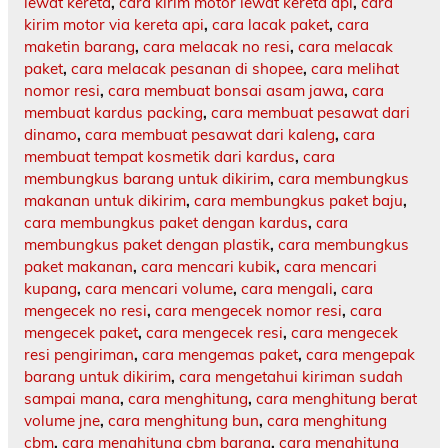
lewat kereta
,
cara kirim motor lewat kereta api
,
cara
kirim motor via kereta api
,
cara lacak paket
,
cara
maketin barang
,
cara melacak no resi
,
cara melacak
paket
,
cara melacak pesanan di shopee
,
cara melihat
nomor resi
,
cara membuat bonsai asam jawa
,
cara
membuat kardus packing
,
cara membuat pesawat dari
dinamo
,
cara membuat pesawat dari kaleng
,
cara
membuat tempat kosmetik dari kardus
,
cara
membungkus barang untuk dikirim
,
cara membungkus
makanan untuk dikirim
,
cara membungkus paket baju
,
cara membungkus paket dengan kardus
,
cara
membungkus paket dengan plastik
,
cara membungkus
paket makanan
,
cara mencari kubik
,
cara mencari
kupang
,
cara mencari volume
,
cara mengali
,
cara
mengecek no resi
,
cara mengecek nomor resi
,
cara
mengecek paket
,
cara mengecek resi
,
cara mengecek
resi pengiriman
,
cara mengemas paket
,
cara mengepak
barang untuk dikirim
,
cara mengetahui kiriman sudah
sampai mana
,
cara menghitung
,
cara menghitung berat
volume jne
,
cara menghitung bun
,
cara menghitung
cbm
,
cara menghitung cbm barang
,
cara menghitung