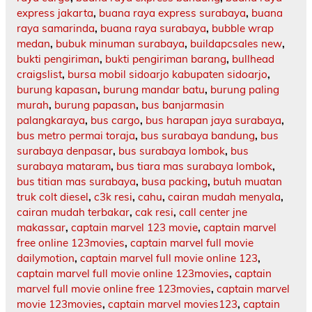
express jakarta
,
buana raya express surabaya
,
buana
raya samarinda
,
buana raya surabaya
,
bubble wrap
medan
,
bubuk minuman surabaya
,
buildapcsales new
,
bukti pengiriman
,
bukti pengiriman barang
,
bullhead
craigslist
,
bursa mobil sidoarjo kabupaten sidoarjo
,
burung kapasan
,
burung mandar batu
,
burung paling
murah
,
burung papasan
,
bus banjarmasin
palangkaraya
,
bus cargo
,
bus harapan jaya surabaya
,
bus metro permai toraja
,
bus surabaya bandung
,
bus
surabaya denpasar
,
bus surabaya lombok
,
bus
surabaya mataram
,
bus tiara mas surabaya lombok
,
bus titian mas surabaya
,
busa packing
,
butuh muatan
truk colt diesel
,
c3k resi
,
cahu
,
cairan mudah menyala
,
cairan mudah terbakar
,
cak resi
,
call center jne
makassar
,
captain marvel 123 movie
,
captain marvel
free online 123movies
,
captain marvel full movie
dailymotion
,
captain marvel full movie online 123
,
captain marvel full movie online 123movies
,
captain
marvel full movie online free 123movies
,
captain marvel
movie 123movies
,
captain marvel movies123
,
captain