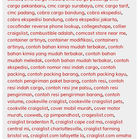
cargo pekanbaru
,
cmc cargo surabaya
,
cmc cargo tarif
,
cmc padang
,
cobra cargo bandung
,
cobra ekspedisi
,
cobra ekspedisi bandung
,
cobra ekspedisi jakarta
,
cocofinder reverse phone lookup
,
collegeshape
,
collier
craigslist
,
combustible adalah
,
comcast store near me
,
container artinya
,
container modifikasi
,
containers
artinya
,
contoh bahan kimia mudah terbakar
,
contoh
bahan kimia yang mudah terbakar
,
contoh bahan
mudah meledak
,
contoh bahan mudah terbakar
,
contoh
ekspedisi
,
contoh nomor resi indah cargo
,
contoh
packing
,
contoh packing barang
,
contoh packing kayu
,
contoh pengiriman paket barang
,
contoh resi
,
contoh
resi indah cargo
,
contoh resi jne palsu
,
contoh resi
pengiriman
,
contoh resi pengiriman barang
,
contoh
volume
,
cookeville craiglist
,
cookeville craigslist pets
,
cookville craigslist
,
cover mobil murah
,
cover motor
murah
,
coxweb
,
cp pimpandhost
,
crageslist.com
,
craiglist bradenton fl
,
craiglist cape cod ma
,
craiglist
central mi
,
craiglist charlottesville
,
craiglist farming
bristol va
,
craiglist.com lafayette la
,
craiglist.com omaha