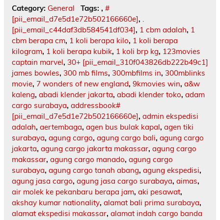
Category:
General
Tags:
,
#
[pii_email_d7e5d1e72b502166660e]
,
.
[pii_email_c44daf3db584541df034]
,
1 cbm adalah
,
1
cbm berapa cm
,
1 koli berapa kilo
,
1 koli berapa
kilogram
,
1 koli berapa kubik
,
1 koli brp kg
,
123movies
captain marvel
,
30+ [pii_email_310f043826db222b49c1]
james bowles
,
300 mb films
,
300mbfilms in
,
300mblinks
movie
,
7 wonders of new england
,
9kmovies win
,
a&w
kaleng
,
abadi klender jakarta
,
abadi klender toko
,
adam
cargo surabaya
,
addressbook#
[pii_email_d7e5d1e72b502166660e]
,
admin ekspedisi
adalah
,
aertembaga
,
agen bus bulak kapal
,
agen tiki
surabaya
,
agung cargo
,
agung cargo bali
,
agung cargo
jakarta
,
agung cargo jakarta makassar
,
agung cargo
makassar
,
agung cargo manado
,
agung cargo
surabaya
,
agung cargo tanah abang
,
agung ekspedisi
,
agung jasa cargo
,
agung jasa cargo surabaya
,
aimas
,
air molek ke pekanbaru berapa jam
,
aki pesawat
,
akshay kumar nationality
,
alamat bali prima surabaya
,
alamat ekspedisi makassar
,
alamat indah cargo banda