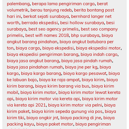
palembang
,
berapa lama pengiriman cargo
,
berat
volumetrik
,
berau tanjung redeb
,
berita bontang post
hari ini
,
berkat sejati surabaya
,
bernhard langer net
worth
,
berrada ekspedisi
,
besi hollow surabaya
,
besi
surabaya
,
best seo agency primelis
,
best seo company
primelis
,
best wifi names 2018
,
bhp surabaya
,
biaya
angkut barang pindahan
,
biaya angkut batubara per
ton
,
biaya cargo
,
biaya ekspedisi
,
biaya ekspedisi motor
,
biaya ekspedisi pengiriman barang
,
biaya indah cargo
,
biaya jasa angkut barang
,
biaya jasa pindah rumah
,
biaya jasa pindahan rumah
,
biaya jne per kg
,
biaya
kargo
,
biaya kargo barang
,
biaya kargo pesawat
,
biaya
ke labuan bajo
,
biaya ke raja ampat
,
biaya kirim
,
biaya
kirim barang
,
biaya kirim barang via bus
,
biaya kirim
mobil
,
biaya kirim motor
,
biaya kirim motor lewat kereta
api
,
biaya kirim motor via kereta api
,
biaya kirim motor
via kereta api 2021
,
biaya kirim motor via pelni
,
biaya
kirim paket
,
biaya kirim sepeda gunung via pos
,
biaya
kirim tiki
,
biaya ongkir jnt
,
biaya packing di jne
,
biaya
packing kayu
,
biaya paket motor
,
biaya pengiriman