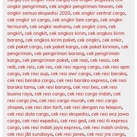
ongkir pengiriman
,
cek ongkir pengiriman hewan
,
cek
ongkir semua ekspedisi 2020
,
cek ongkir sentral cargo
,
cek ongkir sn cargo
,
cek ongkir tam cargo
,
cek ongkir
termurah
,
cek ongkir wahana
,
cek ongkir.com
,
cek
ongkir\
,
cek ongkit
,
cek ongkos kirim
,
cek ongkos kirim
barang
,
cek ongkos kirim paket
,
cek ongkri
,
cek onkir
,
cek paket cargo
,
cek paket kargo
,
cek paket kiriman
,
cek
pengiriman
,
cek pengiriman barang
,
cek pengiriman
kargo
,
cek pengiriman paket
,
cek reai
,
cek reasi
,
cek
redi
,
cek reis
,
cek res
,
cek resi agung cargo
,
cek resi apm
cargo
,
cek resi aup
,
cek resi awr cargo
,
cek resi baraka
,
cek resi baraka cargo
,
cek resi baraka express
,
cek resi
baraka tama
,
cek resi barang
,
cek resi bes
,
cek resi
buana raya
,
cek resi cargo
,
cek resi cargo indah
,
cek
resi cargo jne
,
cek resi cargo murah
,
cek resi cargo
shopee
,
cek resi dan tarif
,
cek resi dengan no telepon
,
cek resi duta cargo
,
cek resi ekspedisi
,
cek resi enz jawa
cargo
,
cek resi expedisi
,
cek resi ged
,
cek resi ili express
cargo
,
cek resi indah jaya express
,
cek resi indah online
,
cek resi j&t surabaya
,
cek resi janex
,
cek resi jne cargo
,