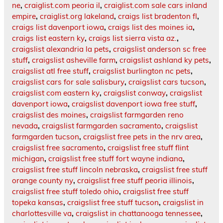
ne
,
craiglist.com peoria il
,
craiglist.com sale cars inland
empire
,
craiglist.org lakeland
,
craigs list bradenton fl
,
craigs list davenport iowa
,
craigs list des moines ia
,
craigs list eastern ky
,
craigs list sierra vista az.
,
craigslist alexandria la pets
,
craigslist anderson sc free
stuff
,
craigslist asheville farm
,
craigslist ashland ky pets
,
craigslist atl free stuff
,
craigslist burlington nc pets
,
craigslist cars for sale salisbury
,
craigslist cars tucson
,
craigslist com eastern ky
,
craigslist conway
,
craigslist
davenport iowa
,
craigslist davenport iowa free stuff
,
craigslist des moines
,
craigslist farmgarden reno
nevada
,
craigslist farmgarden sacramento
,
craigslist
farmgarden tucson
,
craigslist free pets in the nrv area
,
craigslist free sacramento
,
craigslist free stuff flint
michigan
,
craigslist free stuff fort wayne indiana
,
craigslist free stuff lincoln nebraska
,
craigslist free stuff
orange county ny
,
craigslist free stuff peoria illinois
,
craigslist free stuff toledo ohio
,
craigslist free stuff
topeka kansas
,
craigslist free stuff tucson
,
craigslist in
charlottesville va
,
craigslist in chattanooga tennessee
,