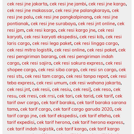
cek resi jne jakarta
,
cek resi jne jambi
,
cek resi jne kargo
,
cek resi jne makassar
,
cek resi jne palangkaraya
,
cek
resi jne palu
,
cek resi jne pangkalpinang
,
cek resi jne
pontianak
,
cek resi jne surabaya
,
cek resi jnt online
,
cek
resi jpm
,
cek resi kargo
,
cek resi kargo jne
,
cek resi
karyati
,
cek resi karyati ekspedisi
,
cek resi kib
,
cek resi
laris cargo
,
cek resi lega paket
,
cek resi lingga cargo
,
cek resi mitra logistik
,
cek resi online
,
cek resi paket
,
cek
resi pengiriman barang
,
cek resi pengiriman indah
cargo
,
cek resi sajira
,
cek resi sakura express
,
cek resi
shopee cargo
,
cek resi siba cargo
,
cek resi sn cargo
,
cek
resi sts
,
cek resi tam cargo
,
cek resi tanpa repot
,
cek resi
teba express
,
cek resi umum
,
cek resi wahana jakarta
,
cek resi.jnt
,
cek resii
,
cek resiu
,
cek resi]
,
cek reso
,
cek
resu
,
cek rresi
,
cek rrsi
,
cek tari
,
cek tarid
,
cek tarif
,
cek
tarif awr cargo
,
cek tarif baraka
,
cek tarif baraka sarana
tama
,
cek tarif cargo
,
cek tarif cargo garuda 2020
,
cek
tarif cargo jne
,
cek tarif ekspedisi
,
cek tarif elteha
,
cek
tarif expedisi
,
cek tarif herona
,
cek tarif herona express
,
cek tarif indah logistik
,
cek tarif kargo
,
cek tarif kargo