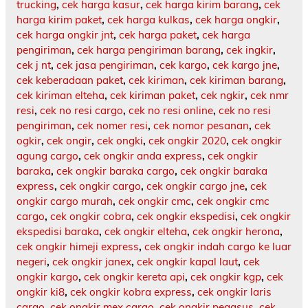
trucking
,
cek harga kasur
,
cek harga kirim barang
,
cek
harga kirim paket
,
cek harga kulkas
,
cek harga ongkir
,
cek harga ongkir jnt
,
cek harga paket
,
cek harga
pengiriman
,
cek harga pengiriman barang
,
cek ingkir
,
cek j nt
,
cek jasa pengiriman
,
cek kargo
,
cek kargo jne
,
cek keberadaan paket
,
cek kiriman
,
cek kiriman barang
,
cek kiriman elteha
,
cek kiriman paket
,
cek ngkir
,
cek nmr
resi
,
cek no resi cargo
,
cek no resi online
,
cek no resi
pengiriman
,
cek nomer resi
,
cek nomor pesanan
,
cek
ogkir
,
cek ongir
,
cek ongki
,
cek ongkir 2020
,
cek ongkir
agung cargo
,
cek ongkir anda express
,
cek ongkir
baraka
,
cek ongkir baraka cargo
,
cek ongkir baraka
express
,
cek ongkir cargo
,
cek ongkir cargo jne
,
cek
ongkir cargo murah
,
cek ongkir cmc
,
cek ongkir cmc
cargo
,
cek ongkir cobra
,
cek ongkir ekspedisi
,
cek ongkir
ekspedisi baraka
,
cek ongkir elteha
,
cek ongkir herona
,
cek ongkir himeji express
,
cek ongkir indah cargo ke luar
negeri
,
cek ongkir janex
,
cek ongkir kapal laut
,
cek
ongkir kargo
,
cek ongkir kereta api
,
cek ongkir kgp
,
cek
ongkir ki8
,
cek ongkir kobra express
,
cek ongkir laris
cargo
,
cek ongkir mex cargo
,
cek ongkir pegasus
,
cek