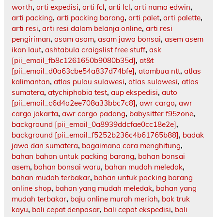
worth
,
arti expedisi
,
arti fcl
,
arti lcl
,
arti nama edwin
,
arti packing
,
arti packing barang
,
arti palet
,
arti palette
,
arti resi
,
arti resi dalam belanja online
,
arti resi
pengiriman
,
asam asam
,
asam jawa bonsai
,
asem asem
ikan laut
,
ashtabula craigslist free stuff
,
ask
[pii_email_fb8c1261650b9080b35d]
,
at&t
[pii_email_d0a63cbe54a837d74bfe]
,
atambua ntt
,
atlas
kalimantan
,
atlas pulau sulawesi
,
atlas sulawesi
,
atlas
sumatera
,
atychiphobia test
,
aup ekspedisi
,
auto
[pii_email_c6d4a2ee708a33bbc7c8]
,
awr cargo
,
awr
cargo jakarta
,
awr cargo padang
,
babysitter f95zone
,
background [pii_email_0a8939ddcfae0cc18e2e]
,
background [pii_email_f5252b236c4b61765b88]
,
badak
jawa dan sumatera
,
bagaimana cara menghitung
,
bahan bahan untuk packing barang
,
bahan bonsai
asem
,
bahan bonsai waru
,
bahan mudah meledak
,
bahan mudah terbakar
,
bahan untuk packing barang
online shop
,
bahan yang mudah meledak
,
bahan yang
mudah terbakar
,
baju online murah meriah
,
bak truk
kayu
,
bali cepat denpasar
,
bali cepat ekspedisi
,
bali