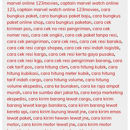
marvel online 123movies
,
captain marvel watch online
123
,
captain marvel watch online 123movies
,
cara
bungkus paket
,
cara bungkus paket baju
,
cara bungkus
paket online shop
,
cara bungkus paketan
,
cara cek
kiriman pos
,
cara cek no resi pengiriman
,
cara cek
nomer resi
,
cara cek ongkir
,
cara cek paket tanpa resi
,
cara cek pengiriman
,
cara cek resi
,
cara cek resi baraka
,
cara cek resi cargo shopee
,
cara cek resi indah logistik
,
cara cek resi kargo
,
cara cek resi kerta gaya pusaka
,
cara cek resi kgp
,
cara cek resi pengiriman barang
,
cara
cek tarif pos
,
cara hitung cbm
,
cara hitung kubik
,
cara
hitung kubikasi
,
cara hitung meter kubik
,
cara hitung
tarif indah cargo
,
cara hitung volume
,
cara hitung
volume ekspedisi
,
cara ke bunaken
,
cara ke raja ampat
murah
,
cara ke sumba dari jakarta
,
cara kerja marketing
ekspedisi
,
cara kirim barang lewat cargo
,
cara kirim
barang lewat kargo bandara
,
cara kirim barang lewat
kereta api
,
cara kirim burung lewat jne
,
cara kirim emas
lewat paket
,
cara kirim hewan lewat jne
,
cara kirim
motor
,
cara kirim motor lewat jne
,
cara kirim motor