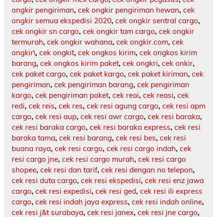
ongkir pengiriman
,
cek ongkir pengiriman hewan
,
cek
ongkir semua ekspedisi 2020
,
cek ongkir sentral cargo
,
cek ongkir sn cargo
,
cek ongkir tam cargo
,
cek ongkir
termurah
,
cek ongkir wahana
,
cek ongkir.com
,
cek
ongkir\
,
cek ongkit
,
cek ongkos kirim
,
cek ongkos kirim
barang
,
cek ongkos kirim paket
,
cek ongkri
,
cek onkir
,
cek paket cargo
,
cek paket kargo
,
cek paket kiriman
,
cek
pengiriman
,
cek pengiriman barang
,
cek pengiriman
kargo
,
cek pengiriman paket
,
cek reai
,
cek reasi
,
cek
redi
,
cek reis
,
cek res
,
cek resi agung cargo
,
cek resi apm
cargo
,
cek resi aup
,
cek resi awr cargo
,
cek resi baraka
,
cek resi baraka cargo
,
cek resi baraka express
,
cek resi
baraka tama
,
cek resi barang
,
cek resi bes
,
cek resi
buana raya
,
cek resi cargo
,
cek resi cargo indah
,
cek
resi cargo jne
,
cek resi cargo murah
,
cek resi cargo
shopee
,
cek resi dan tarif
,
cek resi dengan no telepon
,
cek resi duta cargo
,
cek resi ekspedisi
,
cek resi enz jawa
cargo
,
cek resi expedisi
,
cek resi ged
,
cek resi ili express
cargo
,
cek resi indah jaya express
,
cek resi indah online
,
cek resi j&t surabaya
,
cek resi janex
,
cek resi jne cargo
,