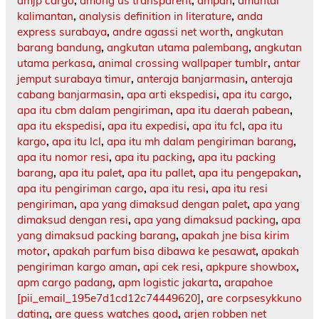
amjp cargo
,
among us transparent
,
ampah
,
amuntai
kalimantan
,
analysis definition in literature
,
anda
express surabaya
,
andre agassi net worth
,
angkutan
barang bandung
,
angkutan utama palembang
,
angkutan
utama perkasa
,
animal crossing wallpaper tumblr
,
antar
jemput surabaya timur
,
anteraja banjarmasin
,
anteraja
cabang banjarmasin
,
apa arti ekspedisi
,
apa itu cargo
,
apa itu cbm dalam pengiriman
,
apa itu daerah pabean
,
apa itu ekspedisi
,
apa itu expedisi
,
apa itu fcl
,
apa itu
kargo
,
apa itu lcl
,
apa itu mh dalam pengiriman barang
,
apa itu nomor resi
,
apa itu packing
,
apa itu packing
barang
,
apa itu palet
,
apa itu pallet
,
apa itu pengepakan
,
apa itu pengiriman cargo
,
apa itu resi
,
apa itu resi
pengiriman
,
apa yang dimaksud dengan palet
,
apa yang
dimaksud dengan resi
,
apa yang dimaksud packing
,
apa
yang dimaksud packing barang
,
apakah jne bisa kirim
motor
,
apakah parfum bisa dibawa ke pesawat
,
apakah
pengiriman kargo aman
,
api cek resi
,
apkpure showbox
,
apm cargo padang
,
apm logistic jakarta
,
arapahoe
[pii_email_195e7d1cd12c74449620]
,
are corpsesykkuno
dating
,
are guess watches good
,
arjen robben net