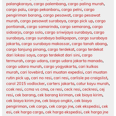
palangkaraya
,
cargo palembang
,
cargo paling murah
,
cargo palu
,
cargo pekanbaru
,
cargo pelni
,
cargo
pengiriman barang
,
cargo pesawat
,
cargo pesawat
murah
,
cargo pesawat surabaya
,
cargo pick up
,
cargo
pontianak
,
cargo samarinda
,
cargo semarang
,
cargo
sidoarjo
,
cargo solo
,
cargo sriwijaya surabaya
,
cargo
surabaya
,
cargo surabaya balikpapan
,
cargo surabaya
jakarta
,
cargo surabaya makassar
,
cargo tanah abang
,
cargo tanjung pinang
,
cargo terdekat
,
cargo terdekat
dari lokasi saya
,
cargo terdekat dari sini
,
cargo
termurah
,
cargo udara
,
cargo udara jakarta manado
,
cargo udara murah
,
cargo yogyakarta
,
cari kulkas
murah
,
cari lovebird
,
cari muatan expedisi
,
cari muatan
rutin pick up
,
cari no resi
,
cari resi
,
carlisle pa craigslist
,
carol 2015 vodlocker
,
carters jakarta
,
catur kayu murah
,
ccek resi
,
ccma vs cma
,
ce resi
,
ceck resi
,
ceckresi
,
cej
resi
,
cek barang
,
cek barang kiriman
,
cek biaya kirim
,
cek biaya kirim jne
,
cek biaya ongkir
,
cek biaya
pengiriman
,
cek cargo
,
cek cargo jne
,
cek ekspedisi
,
cek
esi
,
cek harga cargo
,
cek harga ekspedisi
,
cek harga jne