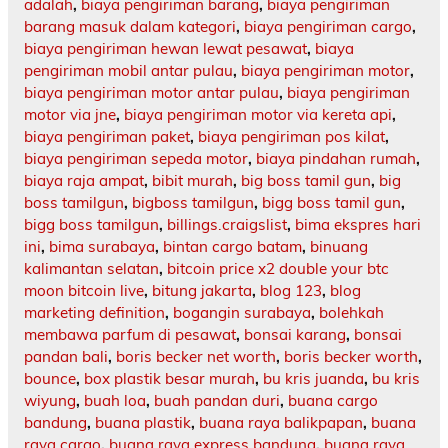
adalah
,
biaya pengiriman barang
,
biaya pengiriman
barang masuk dalam kategori
,
biaya pengiriman cargo
,
biaya pengiriman hewan lewat pesawat
,
biaya
pengiriman mobil antar pulau
,
biaya pengiriman motor
,
biaya pengiriman motor antar pulau
,
biaya pengiriman
motor via jne
,
biaya pengiriman motor via kereta api
,
biaya pengiriman paket
,
biaya pengiriman pos kilat
,
biaya pengiriman sepeda motor
,
biaya pindahan rumah
,
biaya raja ampat
,
bibit murah
,
big boss tamil gun
,
big
boss tamilgun
,
bigboss tamilgun
,
bigg boss tamil gun
,
bigg boss tamilgun
,
billings.craigslist
,
bima ekspres hari
ini
,
bima surabaya
,
bintan cargo batam
,
binuang
kalimantan selatan
,
bitcoin price x2 double your btc
moon bitcoin live
,
bitung jakarta
,
blog 123
,
blog
marketing definition
,
bogangin surabaya
,
bolehkah
membawa parfum di pesawat
,
bonsai karang
,
bonsai
pandan bali
,
boris becker net worth
,
boris becker worth
,
bounce
,
box plastik besar murah
,
bu kris juanda
,
bu kris
wiyung
,
buah loa
,
buah pandan duri
,
buana cargo
bandung
,
buana plastik
,
buana raya balikpapan
,
buana
raya cargo
,
buana raya express bandung
,
buana raya