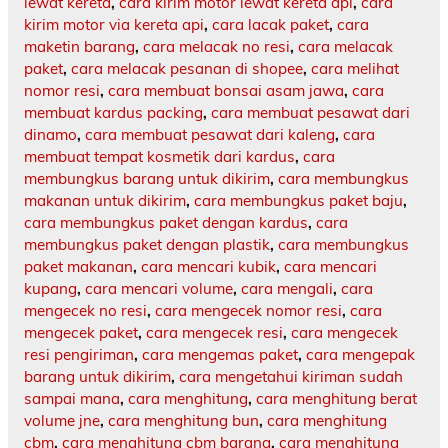
lewat kereta
,
cara kirim motor lewat kereta api
,
cara
kirim motor via kereta api
,
cara lacak paket
,
cara
maketin barang
,
cara melacak no resi
,
cara melacak
paket
,
cara melacak pesanan di shopee
,
cara melihat
nomor resi
,
cara membuat bonsai asam jawa
,
cara
membuat kardus packing
,
cara membuat pesawat dari
dinamo
,
cara membuat pesawat dari kaleng
,
cara
membuat tempat kosmetik dari kardus
,
cara
membungkus barang untuk dikirim
,
cara membungkus
makanan untuk dikirim
,
cara membungkus paket baju
,
cara membungkus paket dengan kardus
,
cara
membungkus paket dengan plastik
,
cara membungkus
paket makanan
,
cara mencari kubik
,
cara mencari
kupang
,
cara mencari volume
,
cara mengali
,
cara
mengecek no resi
,
cara mengecek nomor resi
,
cara
mengecek paket
,
cara mengecek resi
,
cara mengecek
resi pengiriman
,
cara mengemas paket
,
cara mengepak
barang untuk dikirim
,
cara mengetahui kiriman sudah
sampai mana
,
cara menghitung
,
cara menghitung berat
volume jne
,
cara menghitung bun
,
cara menghitung
cbm
,
cara menghitung cbm barang
,
cara menghitung