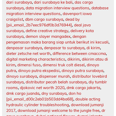
dari surabaya
,
dari surabaya ke bali
,
das cargo
surabaya
,
data migration interview questions
,
database
migration interview questions
,
davenport iowa
craigslist
,
dbm cargo surabaya
,
dead by
[pii_email_2b7eec976df0b3d76944]
,
deal java
surabaya
,
define creative strategy
,
delivery kota
surabaya
,
demon slayer mangadex
,
dengan
pengemasan maka barang siap untuk berikut ini kecuali
,
denpasar surabaya
,
denpasar to surabaya
,
di kirim
,
dieter zetsche net worth
,
difference between cmaccma
,
digital marketing characteristics
,
dikirim
,
dikirim atau di
kirim
,
dimensi fuso
,
dimensi truk colt diesel
,
dinoyo
putra
,
dinoyo putra ekspedisi
,
dinoyo putra surabaya
,
dinoyo surabaya
,
dispenser murah
,
distributor lovebird
surabaya
,
distributor pecah belah surabaya
,
diy tumblr
rooms
,
djokovic net worth 2020
,
dmk cargo jakarta
,
dmk cargo juanda
,
dny surabaya
,
don ho
[pii_email_d00c2eb01b503dd4ba68]
,
double acting
hydraulic cylinder troubleshooting
,
download jumanji
2017
,
download jumanji welcome to the jungle free
,
dr