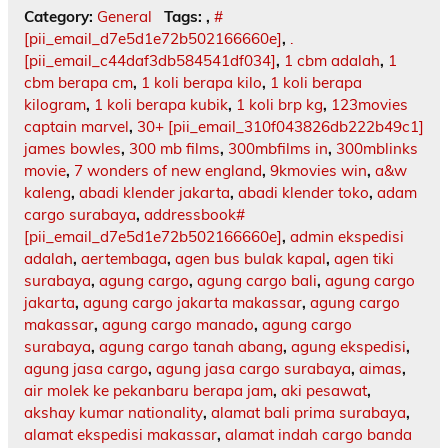
Category:
General
Tags:
,
#
[pii_email_d7e5d1e72b502166660e]
,
.
[pii_email_c44daf3db584541df034]
,
1 cbm adalah
,
1
cbm berapa cm
,
1 koli berapa kilo
,
1 koli berapa
kilogram
,
1 koli berapa kubik
,
1 koli brp kg
,
123movies
captain marvel
,
30+ [pii_email_310f043826db222b49c1]
james bowles
,
300 mb films
,
300mbfilms in
,
300mblinks
movie
,
7 wonders of new england
,
9kmovies win
,
a&w
kaleng
,
abadi klender jakarta
,
abadi klender toko
,
adam
cargo surabaya
,
addressbook#
[pii_email_d7e5d1e72b502166660e]
,
admin ekspedisi
adalah
,
aertembaga
,
agen bus bulak kapal
,
agen tiki
surabaya
,
agung cargo
,
agung cargo bali
,
agung cargo
jakarta
,
agung cargo jakarta makassar
,
agung cargo
makassar
,
agung cargo manado
,
agung cargo
surabaya
,
agung cargo tanah abang
,
agung ekspedisi
,
agung jasa cargo
,
agung jasa cargo surabaya
,
aimas
,
air molek ke pekanbaru berapa jam
,
aki pesawat
,
akshay kumar nationality
,
alamat bali prima surabaya
,
alamat ekspedisi makassar
,
alamat indah cargo banda