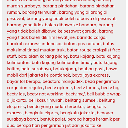
murah surabaya
,
barang pindahan
,
barang pindahan
rumah
,
barang termurah
,
barang yang dilarang di
pesawat
,
barang yang tidak boleh dibawa di pesawat
,
barang yang tidak boleh dibawa ke bandara
,
barang
yang tidak boleh dibawa ke pesawat garuda
,
barang
yang tidak boleh dikirim lewat jne
,
barindo cargo
,
barokah express indonesia
,
batam pos natuna
,
batas
maksimal tinggi muatan truk
,
baton rouge craigslist free
stuff
,
batu alam karang pilang
,
batu kajang
,
batu kajang
kalimantan
,
batu kajang kalimantan timur
,
batu kajang
kaltim
,
batu surabaya
,
batukajang
,
baubau post
,
bawa
mobil dari jakarta ke pontianak
,
baya jaya express
,
bayar tol berapa
,
beastars mangadex
,
beda pengiriman
cargo dan reguler
,
beetv apk me
,
beetv for ios
,
beetv hq
,
beetv ios
,
beetv not working
,
beetv.me/
,
beli bubble wrap
di jakarta
,
beli kasur murah
,
belitang sumsel
,
belitung
ekspress
,
benda yang mudah terbakar
,
bengkalis
express
,
bengkulu ekpres
,
bengkulu jakarta
,
benowo
surabaya barat
,
bentuk palet
,
berapa harga keramik per
dus
,
berapa hari pengiriman j&t dari jakarta ke