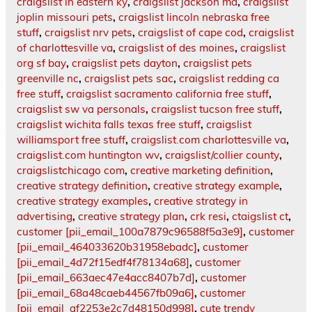
craigslist in eastern ky
,
craigslist jackson ma
,
craigslist
joplin missouri pets
,
craigslist lincoln nebraska free
stuff
,
craigslist nrv pets
,
craigslist of cape cod
,
craigslist
of charlottesville va
,
craigslist of des moines
,
craigslist
org sf bay
,
craigslist pets dayton
,
craigslist pets
greenville nc
,
craigslist pets sac
,
craigslist redding ca
free stuff
,
craigslist sacramento california free stuff
,
craigslist sw va personals
,
craigslist tucson free stuff
,
craigslist wichita falls texas free stuff
,
craigslist
williamsport free stuff
,
craigslist.com charlottesville va
,
craigslist.com huntington wv
,
craigslist/collier county
,
craigslistchicago com
,
creative marketing definition
,
creative strategy definition
,
creative strategy example
,
creative strategy examples
,
creative strategy in
advertising
,
creative strategy plan
,
crk resi
,
ctaigslist ct
,
customer [pii_email_100a7879c96588f5a3e9]
,
customer
[pii_email_464033620b31958ebadc]
,
customer
[pii_email_4d72f15edf4f78134a68]
,
customer
[pii_email_663aec47e4acc8407b7d]
,
customer
[pii_email_68a48caeb44567fb09a6]
,
customer
[pii_email_af2253e2c7d48150d998]
,
cute trendy