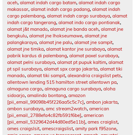
aceh
,
alamat indah cargo batam
,
alamat indah cargo
makassar
,
alamat indah cargo padang
,
alamat indah
cargo palembang
,
alamat indah cargo surabaya
,
alamat
indah cargo tangerang
,
alamat indo cargo pontianak
,
alamat j&t manado
,
alamat jne banda aceh
,
alamat jne
bengkulu
,
alamat jne lhokseumawe
,
alamat jne
palangkaraya
,
alamat jne palu
,
alamat jne sampit
,
alamat jne timika
,
alamat kantor jne surabaya
,
alamat
pabrik kardus di palembang
,
alamat paxel surabaya
,
alamat pelni surabaya
,
alamat pt pupuk kaltim
,
alamat
pt spil surabaya
,
alamat spx cargo jakarta
,
alamat tiki
manado
,
alamat tiki sampit
,
alexandria craigslist pets
,
allentown lending 515 hamilton street allentown pa
,
almaguna cargo
,
almaguna cargo surabaya
,
aloha
sidoarjo
,
amalindo bontang
,
amazon
[pii_email_99098b45f226aa5c5c7c]
,
ambon jakarta
,
ambon surabaya
,
amc stream2watch
,
american
[pii_email_2788efa4c82fb591f6be]
,
american
[pii_email_5329642d44d80ed5e11b]
,
ames craiglist
,
ames craigslsit
,
amescraigslist
,
amity park f95zone
,