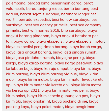
palembang
,
berapa lama pengiriman cargo
,
berat
volumetrik
,
berau tanjung redeb
,
berita bontang post
hari ini
,
berkat sejati surabaya
,
bernhard langer net
worth
,
berrada ekspedisi
,
besi hollow surabaya
,
besi
surabaya
,
best seo agency primelis
,
best seo company
primelis
,
best wifi names 2018
,
bhp surabaya
,
biaya
angkut barang pindahan
,
biaya angkut batubara per
ton
,
biaya cargo
,
biaya ekspedisi
,
biaya ekspedisi motor
,
biaya ekspedisi pengiriman barang
,
biaya indah cargo
,
biaya jasa angkut barang
,
biaya jasa pindah rumah
,
biaya jasa pindahan rumah
,
biaya jne per kg
,
biaya
kargo
,
biaya kargo barang
,
biaya kargo pesawat
,
biaya
ke labuan bajo
,
biaya ke raja ampat
,
biaya kirim
,
biaya
kirim barang
,
biaya kirim barang via bus
,
biaya kirim
mobil
,
biaya kirim motor
,
biaya kirim motor lewat kereta
api
,
biaya kirim motor via kereta api
,
biaya kirim motor
via kereta api 2021
,
biaya kirim motor via pelni
,
biaya
kirim paket
,
biaya kirim sepeda gunung via pos
,
biaya
kirim tiki
,
biaya ongkir jnt
,
biaya packing di jne
,
biaya
packing kayu
,
biaya paket motor
,
biaya pengiriman