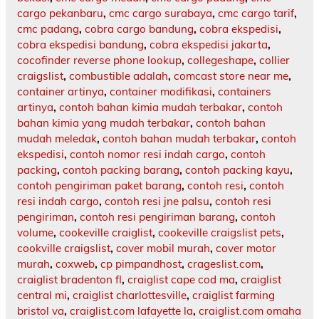
cargo pekanbaru
,
cmc cargo surabaya
,
cmc cargo tarif
,
cmc padang
,
cobra cargo bandung
,
cobra ekspedisi
,
cobra ekspedisi bandung
,
cobra ekspedisi jakarta
,
cocofinder reverse phone lookup
,
collegeshape
,
collier
craigslist
,
combustible adalah
,
comcast store near me
,
container artinya
,
container modifikasi
,
containers
artinya
,
contoh bahan kimia mudah terbakar
,
contoh
bahan kimia yang mudah terbakar
,
contoh bahan
mudah meledak
,
contoh bahan mudah terbakar
,
contoh
ekspedisi
,
contoh nomor resi indah cargo
,
contoh
packing
,
contoh packing barang
,
contoh packing kayu
,
contoh pengiriman paket barang
,
contoh resi
,
contoh
resi indah cargo
,
contoh resi jne palsu
,
contoh resi
pengiriman
,
contoh resi pengiriman barang
,
contoh
volume
,
cookeville craiglist
,
cookeville craigslist pets
,
cookville craigslist
,
cover mobil murah
,
cover motor
murah
,
coxweb
,
cp pimpandhost
,
crageslist.com
,
craiglist bradenton fl
,
craiglist cape cod ma
,
craiglist
central mi
,
craiglist charlottesville
,
craiglist farming
bristol va
,
craiglist.com lafayette la
,
craiglist.com omaha