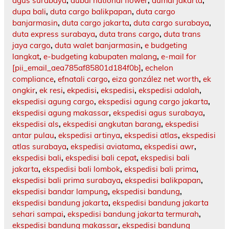
agus surabaya
,
dubai national flower
,
dumai jakarta
,
dupa bali
,
duta cargo balikpapan
,
duta cargo
banjarmasin
,
duta cargo jakarta
,
duta cargo surabaya
,
duta express surabaya
,
duta trans cargo
,
duta trans
jaya cargo
,
duta walet banjarmasin
,
e budgeting
langkat
,
e-budgeting kabupaten malang
,
e-mail for
[pii_email_aea785af85801d184f0b]
,
echelon
compliance
,
efnatali cargo
,
eiza gonzález net worth
,
ek
ongkir
,
ek resi
,
ekpedisi
,
ekspedisi
,
ekspedisi adalah
,
ekspedisi agung cargo
,
ekspedisi agung cargo jakarta
,
ekspedisi agung makassar
,
ekspedisi agus surabaya
,
ekspedisi als
,
ekspedisi angkutan barang
,
ekspedisi
antar pulau
,
ekspedisi artinya
,
ekspedisi atlas
,
ekspedisi
atlas surabaya
,
ekspedisi aviatama
,
ekspedisi awr
,
ekspedisi bali
,
ekspedisi bali cepat
,
ekspedisi bali
jakarta
,
ekspedisi bali lombok
,
ekspedisi bali prima
,
ekspedisi bali prima surabaya
,
ekspedisi balikpapan
,
ekspedisi bandar lampung
,
ekspedisi bandung
,
ekspedisi bandung jakarta
,
ekspedisi bandung jakarta
sehari sampai
,
ekspedisi bandung jakarta termurah
,
ekspedisi bandung makassar
,
ekspedisi bandung