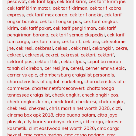
pesawat
,
cek tarif kgp
,
cek tarif kirim
,
cek tarif kirim jne
,
cek tarif kirim motor
,
cek tarif kiriman
,
cek tarif kobra
express
,
cek tarif mex cargo
,
cek tarif ongkir
,
cek tarif
ongkir baraka
,
cek tarif ongkir pos
,
cek tarif ongkos
kirim
,
cek tarif paket
,
cek tarif pengiriman
,
cek tarif
pengiriman barang
,
cek tarif semua ekspedisi
,
cek tarif
tam cargo
,
cek tarif.com
,
cek tariff
,
cek tesi
,
cek volume
jne
,
cek:resi
,
cekbresi
,
cekesi
,
cekk resi
,
cekongkir
,
cekre
,
cekreai
,
cekreasi
,
cekrei
,
cekressi
,
cektari
,
cektarif
,
cektarif pos
,
cektarif tiki
,
cektarifpos
,
cepat bu murah
tanah di cirebon
,
cer resi jne
,
ceresi
,
cerner emr vs epic
,
cerner vs epic
,
chambersburg craigslist personals
,
characteristics of digital marketing
,
characteristics of e
commerce
,
charter.net/forceconvert
,
chattanooga
tennessee craigslist
,
check ongkir
,
check ongkir pos
,
check ongkos kirim
,
check tarif
,
checkresi
,
chek ongkir
,
chek resi
,
chekresi
,
chris martin net worth 2020
,
cicti
,
cinema box apk 2018
,
citra buana batam
,
citra jaya
plastik
,
city kurir surabaya
,
ck resi
,
ckl cargo
,
claresta
kosmetik
,
clint eastwood net worth 2020
,
cmc cargo
bekasi
,
cmc cargo medan
,
cmc cargo padang
,
cmc