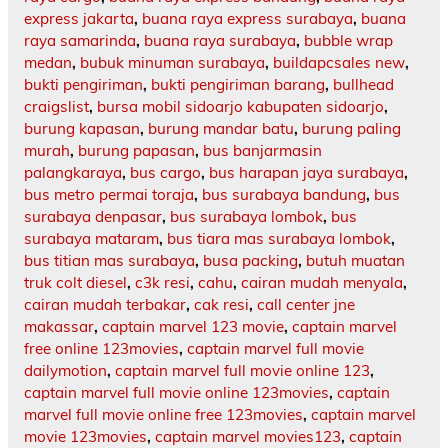
express jakarta
,
buana raya express surabaya
,
buana
raya samarinda
,
buana raya surabaya
,
bubble wrap
medan
,
bubuk minuman surabaya
,
buildapcsales new
,
bukti pengiriman
,
bukti pengiriman barang
,
bullhead
craigslist
,
bursa mobil sidoarjo kabupaten sidoarjo
,
burung kapasan
,
burung mandar batu
,
burung paling
murah
,
burung papasan
,
bus banjarmasin
palangkaraya
,
bus cargo
,
bus harapan jaya surabaya
,
bus metro permai toraja
,
bus surabaya bandung
,
bus
surabaya denpasar
,
bus surabaya lombok
,
bus
surabaya mataram
,
bus tiara mas surabaya lombok
,
bus titian mas surabaya
,
busa packing
,
butuh muatan
truk colt diesel
,
c3k resi
,
cahu
,
cairan mudah menyala
,
cairan mudah terbakar
,
cak resi
,
call center jne
makassar
,
captain marvel 123 movie
,
captain marvel
free online 123movies
,
captain marvel full movie
dailymotion
,
captain marvel full movie online 123
,
captain marvel full movie online 123movies
,
captain
marvel full movie online free 123movies
,
captain marvel
movie 123movies
,
captain marvel movies123
,
captain