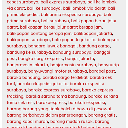
cepat surabaya
,
bali express surabaya
,
bali ke lombok
via darat
,
bali ke surabaya
,
bali lombok via darat
,
bali
prima ekspedisi
,
bali prima ekspedisi surabaya
,
bali
prima surabaya
,
bali surabaya
,
balikpapan berau jalur
darat
,
balikpapan berau jalur darat berapa jam
,
balikpapan bontang berapa jam
,
balikpapan jakarta
,
balikpapan surabaya
,
balikpapan to jakarta
,
balongsari
surabaya
,
bandara luwuk banggai
,
bandung cargo
,
bandung ke surabaya
,
bandung surabaya
,
banggai
post
,
bangka cargo express
,
banjar jakarta
,
banjarmasin jakarta
,
banjarmasin surabaya
,
banyuurip
surabaya
,
banyuwangi motor surabaya
,
barabai post
,
baraka bandung
,
baraka cargo terdekat
,
baraka cek
tarif
,
baraka ekspedisi jakarta
,
baraka ekspedisi
surabaya
,
baraka express surabaya
,
baraka express
tracking
,
baraka sarana tama bandung
,
baraka sarana
tama cek resi
,
barakaexpress
,
barakah ekspedisi
,
barang barang yang tidak boleh dibawa di pesawat
,
barang berbahaya dalam penerbangan
,
barang gratis
,
barang kapal murah
,
barang mudah rusak
,
barang
murah di bandung
,
barang murah di batam
,
barang