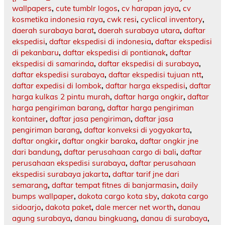
wallpapers
,
cute tumblr logos
,
cv harapan jaya
,
cv
kosmetika indonesia raya
,
cwk resi
,
cyclical inventory
,
daerah surabaya barat
,
daerah surabaya utara
,
daftar
ekspedisi
,
daftar ekspedisi di indonesia
,
daftar ekspedisi
di pekanbaru
,
daftar ekspedisi di pontianak
,
daftar
ekspedisi di samarinda
,
daftar ekspedisi di surabaya
,
daftar ekspedisi surabaya
,
daftar ekspedisi tujuan ntt
,
daftar expedisi di lombok
,
daftar harga ekspedisi
,
daftar
harga kulkas 2 pintu murah
,
daftar harga ongkir
,
daftar
harga pengiriman barang
,
daftar harga pengiriman
kontainer
,
daftar jasa pengiriman
,
daftar jasa
pengiriman barang
,
daftar konveksi di yogyakarta
,
daftar ongkir
,
daftar ongkir baraka
,
daftar ongkir jne
dari bandung
,
daftar perusahaan cargo di bali
,
daftar
perusahaan ekspedisi surabaya
,
daftar perusahaan
ekspedisi surabaya jakarta
,
daftar tarif jne dari
semarang
,
daftar tempat fitnes di banjarmasin
,
daily
bumps wallpaper
,
dakota cargo kota sby
,
dakota cargo
sidoarjo
,
dakota paket
,
dale mercer net worth
,
danau
agung surabaya
,
danau bingkuang
,
danau di surabaya
,