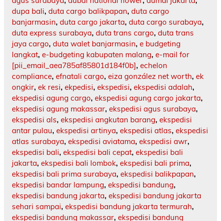
agus surabaya
,
dubai national flower
,
dumai jakarta
,
dupa bali
,
duta cargo balikpapan
,
duta cargo
banjarmasin
,
duta cargo jakarta
,
duta cargo surabaya
,
duta express surabaya
,
duta trans cargo
,
duta trans
jaya cargo
,
duta walet banjarmasin
,
e budgeting
langkat
,
e-budgeting kabupaten malang
,
e-mail for
[pii_email_aea785af85801d184f0b]
,
echelon
compliance
,
efnatali cargo
,
eiza gonzález net worth
,
ek
ongkir
,
ek resi
,
ekpedisi
,
ekspedisi
,
ekspedisi adalah
,
ekspedisi agung cargo
,
ekspedisi agung cargo jakarta
,
ekspedisi agung makassar
,
ekspedisi agus surabaya
,
ekspedisi als
,
ekspedisi angkutan barang
,
ekspedisi
antar pulau
,
ekspedisi artinya
,
ekspedisi atlas
,
ekspedisi
atlas surabaya
,
ekspedisi aviatama
,
ekspedisi awr
,
ekspedisi bali
,
ekspedisi bali cepat
,
ekspedisi bali
jakarta
,
ekspedisi bali lombok
,
ekspedisi bali prima
,
ekspedisi bali prima surabaya
,
ekspedisi balikpapan
,
ekspedisi bandar lampung
,
ekspedisi bandung
,
ekspedisi bandung jakarta
,
ekspedisi bandung jakarta
sehari sampai
,
ekspedisi bandung jakarta termurah
,
ekspedisi bandung makassar
,
ekspedisi bandung