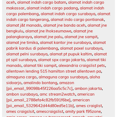
aceh
,
alamat indah cargo batam
,
alamat indah cargo
makassar
,
alamat indah cargo padang
,
alamat indah
cargo palembang
,
alamat indah cargo surabaya
,
alamat
indah cargo tangerang
,
alamat indo cargo pontianak
,
alamat j&t manado
,
alamat jne banda aceh
,
alamat jne
bengkulu
,
alamat jne lhokseumawe
,
alamat jne
palangkaraya
,
alamat jne palu
,
alamat jne sampit
,
alamat jne timika
,
alamat kantor jne surabaya
,
alamat
pabrik kardus di palembang
,
alamat paxel surabaya
,
alamat pelni surabaya
,
alamat pt pupuk kaltim
,
alamat
pt spil surabaya
,
alamat spx cargo jakarta
,
alamat tiki
manado
,
alamat tiki sampit
,
alexandria craigslist pets
,
allentown lending 515 hamilton street allentown pa
,
almaguna cargo
,
almaguna cargo surabaya
,
aloha
sidoarjo
,
amalindo bontang
,
amazon
[pii_email_99098b45f226aa5c5c7c]
,
ambon jakarta
,
ambon surabaya
,
amc stream2watch
,
american
[pii_email_2788efa4c82fb591f6be]
,
american
[pii_email_5329642d44d80ed5e11b]
,
ames craiglist
,
ames craigslsit
,
amescraigslist
,
amity park f95zone
,