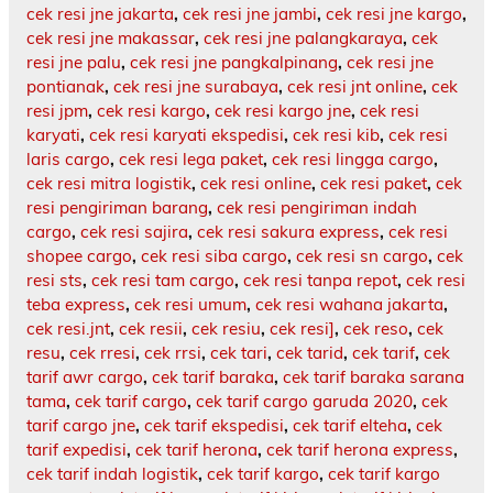
cek resi jne jakarta
,
cek resi jne jambi
,
cek resi jne kargo
,
cek resi jne makassar
,
cek resi jne palangkaraya
,
cek
resi jne palu
,
cek resi jne pangkalpinang
,
cek resi jne
pontianak
,
cek resi jne surabaya
,
cek resi jnt online
,
cek
resi jpm
,
cek resi kargo
,
cek resi kargo jne
,
cek resi
karyati
,
cek resi karyati ekspedisi
,
cek resi kib
,
cek resi
laris cargo
,
cek resi lega paket
,
cek resi lingga cargo
,
cek resi mitra logistik
,
cek resi online
,
cek resi paket
,
cek
resi pengiriman barang
,
cek resi pengiriman indah
cargo
,
cek resi sajira
,
cek resi sakura express
,
cek resi
shopee cargo
,
cek resi siba cargo
,
cek resi sn cargo
,
cek
resi sts
,
cek resi tam cargo
,
cek resi tanpa repot
,
cek resi
teba express
,
cek resi umum
,
cek resi wahana jakarta
,
cek resi.jnt
,
cek resii
,
cek resiu
,
cek resi]
,
cek reso
,
cek
resu
,
cek rresi
,
cek rrsi
,
cek tari
,
cek tarid
,
cek tarif
,
cek
tarif awr cargo
,
cek tarif baraka
,
cek tarif baraka sarana
tama
,
cek tarif cargo
,
cek tarif cargo garuda 2020
,
cek
tarif cargo jne
,
cek tarif ekspedisi
,
cek tarif elteha
,
cek
tarif expedisi
,
cek tarif herona
,
cek tarif herona express
,
cek tarif indah logistik
,
cek tarif kargo
,
cek tarif kargo