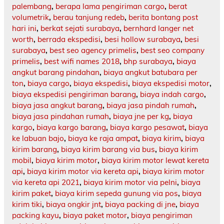
palembang
,
berapa lama pengiriman cargo
,
berat
volumetrik
,
berau tanjung redeb
,
berita bontang post
hari ini
,
berkat sejati surabaya
,
bernhard langer net
worth
,
berrada ekspedisi
,
besi hollow surabaya
,
besi
surabaya
,
best seo agency primelis
,
best seo company
primelis
,
best wifi names 2018
,
bhp surabaya
,
biaya
angkut barang pindahan
,
biaya angkut batubara per
ton
,
biaya cargo
,
biaya ekspedisi
,
biaya ekspedisi motor
,
biaya ekspedisi pengiriman barang
,
biaya indah cargo
,
biaya jasa angkut barang
,
biaya jasa pindah rumah
,
biaya jasa pindahan rumah
,
biaya jne per kg
,
biaya
kargo
,
biaya kargo barang
,
biaya kargo pesawat
,
biaya
ke labuan bajo
,
biaya ke raja ampat
,
biaya kirim
,
biaya
kirim barang
,
biaya kirim barang via bus
,
biaya kirim
mobil
,
biaya kirim motor
,
biaya kirim motor lewat kereta
api
,
biaya kirim motor via kereta api
,
biaya kirim motor
via kereta api 2021
,
biaya kirim motor via pelni
,
biaya
kirim paket
,
biaya kirim sepeda gunung via pos
,
biaya
kirim tiki
,
biaya ongkir jnt
,
biaya packing di jne
,
biaya
packing kayu
,
biaya paket motor
,
biaya pengiriman