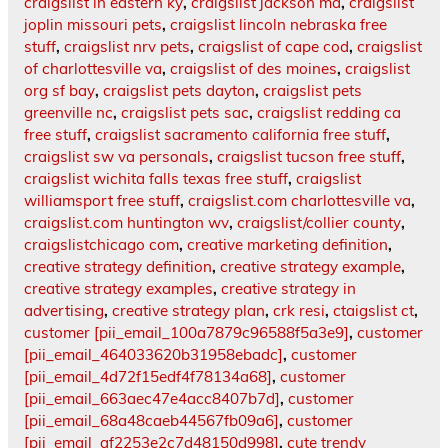
craigslist in eastern ky
,
craigslist jackson ma
,
craigslist
joplin missouri pets
,
craigslist lincoln nebraska free
stuff
,
craigslist nrv pets
,
craigslist of cape cod
,
craigslist
of charlottesville va
,
craigslist of des moines
,
craigslist
org sf bay
,
craigslist pets dayton
,
craigslist pets
greenville nc
,
craigslist pets sac
,
craigslist redding ca
free stuff
,
craigslist sacramento california free stuff
,
craigslist sw va personals
,
craigslist tucson free stuff
,
craigslist wichita falls texas free stuff
,
craigslist
williamsport free stuff
,
craigslist.com charlottesville va
,
craigslist.com huntington wv
,
craigslist/collier county
,
craigslistchicago com
,
creative marketing definition
,
creative strategy definition
,
creative strategy example
,
creative strategy examples
,
creative strategy in
advertising
,
creative strategy plan
,
crk resi
,
ctaigslist ct
,
customer [pii_email_100a7879c96588f5a3e9]
,
customer
[pii_email_464033620b31958ebadc]
,
customer
[pii_email_4d72f15edf4f78134a68]
,
customer
[pii_email_663aec47e4acc8407b7d]
,
customer
[pii_email_68a48caeb44567fb09a6]
,
customer
[pii_email_af2253e2c7d48150d998]
,
cute trendy