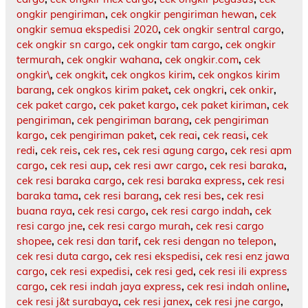
ongkir pengiriman
,
cek ongkir pengiriman hewan
,
cek
ongkir semua ekspedisi 2020
,
cek ongkir sentral cargo
,
cek ongkir sn cargo
,
cek ongkir tam cargo
,
cek ongkir
termurah
,
cek ongkir wahana
,
cek ongkir.com
,
cek
ongkir\
,
cek ongkit
,
cek ongkos kirim
,
cek ongkos kirim
barang
,
cek ongkos kirim paket
,
cek ongkri
,
cek onkir
,
cek paket cargo
,
cek paket kargo
,
cek paket kiriman
,
cek
pengiriman
,
cek pengiriman barang
,
cek pengiriman
kargo
,
cek pengiriman paket
,
cek reai
,
cek reasi
,
cek
redi
,
cek reis
,
cek res
,
cek resi agung cargo
,
cek resi apm
cargo
,
cek resi aup
,
cek resi awr cargo
,
cek resi baraka
,
cek resi baraka cargo
,
cek resi baraka express
,
cek resi
baraka tama
,
cek resi barang
,
cek resi bes
,
cek resi
buana raya
,
cek resi cargo
,
cek resi cargo indah
,
cek
resi cargo jne
,
cek resi cargo murah
,
cek resi cargo
shopee
,
cek resi dan tarif
,
cek resi dengan no telepon
,
cek resi duta cargo
,
cek resi ekspedisi
,
cek resi enz jawa
cargo
,
cek resi expedisi
,
cek resi ged
,
cek resi ili express
cargo
,
cek resi indah jaya express
,
cek resi indah online
,
cek resi j&t surabaya
,
cek resi janex
,
cek resi jne cargo
,