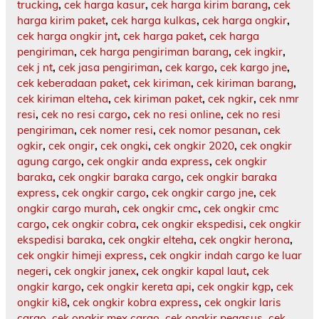
trucking
,
cek harga kasur
,
cek harga kirim barang
,
cek
harga kirim paket
,
cek harga kulkas
,
cek harga ongkir
,
cek harga ongkir jnt
,
cek harga paket
,
cek harga
pengiriman
,
cek harga pengiriman barang
,
cek ingkir
,
cek j nt
,
cek jasa pengiriman
,
cek kargo
,
cek kargo jne
,
cek keberadaan paket
,
cek kiriman
,
cek kiriman barang
,
cek kiriman elteha
,
cek kiriman paket
,
cek ngkir
,
cek nmr
resi
,
cek no resi cargo
,
cek no resi online
,
cek no resi
pengiriman
,
cek nomer resi
,
cek nomor pesanan
,
cek
ogkir
,
cek ongir
,
cek ongki
,
cek ongkir 2020
,
cek ongkir
agung cargo
,
cek ongkir anda express
,
cek ongkir
baraka
,
cek ongkir baraka cargo
,
cek ongkir baraka
express
,
cek ongkir cargo
,
cek ongkir cargo jne
,
cek
ongkir cargo murah
,
cek ongkir cmc
,
cek ongkir cmc
cargo
,
cek ongkir cobra
,
cek ongkir ekspedisi
,
cek ongkir
ekspedisi baraka
,
cek ongkir elteha
,
cek ongkir herona
,
cek ongkir himeji express
,
cek ongkir indah cargo ke luar
negeri
,
cek ongkir janex
,
cek ongkir kapal laut
,
cek
ongkir kargo
,
cek ongkir kereta api
,
cek ongkir kgp
,
cek
ongkir ki8
,
cek ongkir kobra express
,
cek ongkir laris
cargo
,
cek ongkir mex cargo
,
cek ongkir pegasus
,
cek