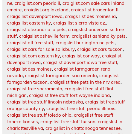
ne
,
craiglist.com peoria il
,
craiglist.com sale cars inland
empire
,
craiglist.org lakeland
,
craigs list bradenton fl
,
craigs list davenport iowa
,
craigs list des moines ia
,
craigs list eastern ky
,
craigs list sierra vista az.
,
craigslist alexandria la pets
,
craigslist anderson sc free
stuff
,
craigslist asheville farm
,
craigslist ashland ky pets
,
craigslist atl free stuff
,
craigslist burlington nc pets
,
craigslist cars for sale salisbury
,
craigslist cars tucson
,
craigslist com eastern ky
,
craigslist conway
,
craigslist
davenport iowa
,
craigslist davenport iowa free stuff
,
craigslist des moines
,
craigslist farmgarden reno
nevada
,
craigslist farmgarden sacramento
,
craigslist
farmgarden tucson
,
craigslist free pets in the nrv area
,
craigslist free sacramento
,
craigslist free stuff flint
michigan
,
craigslist free stuff fort wayne indiana
,
craigslist free stuff lincoln nebraska
,
craigslist free stuff
orange county ny
,
craigslist free stuff peoria illinois
,
craigslist free stuff toledo ohio
,
craigslist free stuff
topeka kansas
,
craigslist free stuff tucson
,
craigslist in
charlottesville va
,
craigslist in chattanooga tennessee
,