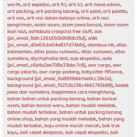
worth
,
arti expedisi
,
arti fcl
,
arti lcl
,
arti nama edwin
,
arti packing
,
arti packing barang
,
arti palet
,
arti palette
,
arti resi
,
arti resi dalam belanja online
,
arti resi
pengiriman
,
asam asam
,
asam jawa bonsai
,
asem asem
ikan laut
,
ashtabula craigslist free stuff
,
ask
[pii_email_fb8c1261650b9080b35d]
,
at&t
[pii_email_d0a63cbe54a837d74bfe]
,
atambua ntt
,
atlas
kalimantan
,
atlas pulau sulawesi
,
atlas sulawesi
,
atlas
sumatera
,
atychiphobia test
,
aup ekspedisi
,
auto
[pii_email_c6d4a2ee708a33bbc7c8]
,
awr cargo
,
awr
cargo jakarta
,
awr cargo padang
,
babysitter f95zone
,
background [pii_email_0a8939ddcfae0cc18e2e]
,
background [pii_email_f5252b236c4b61765b88]
,
badak
jawa dan sumatera
,
bagaimana cara menghitung
,
bahan bahan untuk packing barang
,
bahan bonsai
asem
,
bahan bonsai waru
,
bahan mudah meledak
,
bahan mudah terbakar
,
bahan untuk packing barang
online shop
,
bahan yang mudah meledak
,
bahan yang
mudah terbakar
,
baju online murah meriah
,
bak truk
kayu
,
bali cepat denpasar
,
bali cepat ekspedisi
,
bali