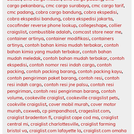
cargo pekanbaru
,
cmc cargo surabaya
,
cmc cargo tarif
,
cmc padang
,
cobra cargo bandung
,
cobra ekspedisi
,
cobra ekspedisi bandung
,
cobra ekspedisi jakarta
,
cocofinder reverse phone lookup
,
collegeshape
,
collier
craigslist
,
combustible adalah
,
comcast store near me
,
container artinya
,
container modifikasi
,
containers
artinya
,
contoh bahan kimia mudah terbakar
,
contoh
bahan kimia yang mudah terbakar
,
contoh bahan
mudah meledak
,
contoh bahan mudah terbakar
,
contoh
ekspedisi
,
contoh nomor resi indah cargo
,
contoh
packing
,
contoh packing barang
,
contoh packing kayu
,
contoh pengiriman paket barang
,
contoh resi
,
contoh
resi indah cargo
,
contoh resi jne palsu
,
contoh resi
pengiriman
,
contoh resi pengiriman barang
,
contoh
volume
,
cookeville craiglist
,
cookeville craigslist pets
,
cookville craigslist
,
cover mobil murah
,
cover motor
murah
,
coxweb
,
cp pimpandhost
,
crageslist.com
,
craiglist bradenton fl
,
craiglist cape cod ma
,
craiglist
central mi
,
craiglist charlottesville
,
craiglist farming
bristol va
,
craiglist.com lafayette la
,
craiglist.com omaha