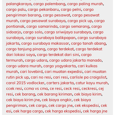
palangkaraya
,
cargo palembang
,
cargo paling murah
,
cargo palu
,
cargo pekanbaru
,
cargo pelni
,
cargo
pengiriman barang
,
cargo pesawat
,
cargo pesawat
murah
,
cargo pesawat surabaya
,
cargo pick up
,
cargo
pontianak
,
cargo samarinda
,
cargo semarang
,
cargo
sidoarjo
,
cargo solo
,
cargo sriwijaya surabaya
,
cargo
surabaya
,
cargo surabaya balikpapan
,
cargo surabaya
jakarta
,
cargo surabaya makassar
,
cargo tanah abang
,
cargo tanjung pinang
,
cargo terdekat
,
cargo terdekat
dari lokasi saya
,
cargo terdekat dari sini
,
cargo
termurah
,
cargo udara
,
cargo udara jakarta manado
,
cargo udara murah
,
cargo yogyakarta
,
cari kulkas
murah
,
cari lovebird
,
cari muatan expedisi
,
cari muatan
rutin pick up
,
cari no resi
,
cari resi
,
carlisle pa craigslist
,
carol 2015 vodlocker
,
carters jakarta
,
catur kayu murah
,
ccek resi
,
ccma vs cma
,
ce resi
,
ceck resi
,
ceckresi
,
cej
resi
,
cek barang
,
cek barang kiriman
,
cek biaya kirim
,
cek biaya kirim jne
,
cek biaya ongkir
,
cek biaya
pengiriman
,
cek cargo
,
cek cargo jne
,
cek ekspedisi
,
cek
esi
,
cek harga cargo
,
cek harga ekspedisi
,
cek harga jne