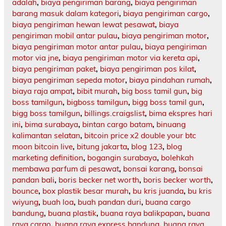
adalah
,
biaya pengiriman barang
,
biaya pengiriman
barang masuk dalam kategori
,
biaya pengiriman cargo
,
biaya pengiriman hewan lewat pesawat
,
biaya
pengiriman mobil antar pulau
,
biaya pengiriman motor
,
biaya pengiriman motor antar pulau
,
biaya pengiriman
motor via jne
,
biaya pengiriman motor via kereta api
,
biaya pengiriman paket
,
biaya pengiriman pos kilat
,
biaya pengiriman sepeda motor
,
biaya pindahan rumah
,
biaya raja ampat
,
bibit murah
,
big boss tamil gun
,
big
boss tamilgun
,
bigboss tamilgun
,
bigg boss tamil gun
,
bigg boss tamilgun
,
billings.craigslist
,
bima ekspres hari
ini
,
bima surabaya
,
bintan cargo batam
,
binuang
kalimantan selatan
,
bitcoin price x2 double your btc
moon bitcoin live
,
bitung jakarta
,
blog 123
,
blog
marketing definition
,
bogangin surabaya
,
bolehkah
membawa parfum di pesawat
,
bonsai karang
,
bonsai
pandan bali
,
boris becker net worth
,
boris becker worth
,
bounce
,
box plastik besar murah
,
bu kris juanda
,
bu kris
wiyung
,
buah loa
,
buah pandan duri
,
buana cargo
bandung
,
buana plastik
,
buana raya balikpapan
,
buana
raya cargo
,
buana raya express bandung
,
buana raya