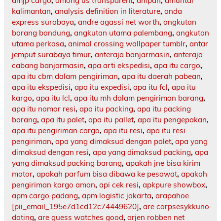
amjp cargo
,
among us transparent
,
ampah
,
amuntai
kalimantan
,
analysis definition in literature
,
anda
express surabaya
,
andre agassi net worth
,
angkutan
barang bandung
,
angkutan utama palembang
,
angkutan
utama perkasa
,
animal crossing wallpaper tumblr
,
antar
jemput surabaya timur
,
anteraja banjarmasin
,
anteraja
cabang banjarmasin
,
apa arti ekspedisi
,
apa itu cargo
,
apa itu cbm dalam pengiriman
,
apa itu daerah pabean
,
apa itu ekspedisi
,
apa itu expedisi
,
apa itu fcl
,
apa itu
kargo
,
apa itu lcl
,
apa itu mh dalam pengiriman barang
,
apa itu nomor resi
,
apa itu packing
,
apa itu packing
barang
,
apa itu palet
,
apa itu pallet
,
apa itu pengepakan
,
apa itu pengiriman cargo
,
apa itu resi
,
apa itu resi
pengiriman
,
apa yang dimaksud dengan palet
,
apa yang
dimaksud dengan resi
,
apa yang dimaksud packing
,
apa
yang dimaksud packing barang
,
apakah jne bisa kirim
motor
,
apakah parfum bisa dibawa ke pesawat
,
apakah
pengiriman kargo aman
,
api cek resi
,
apkpure showbox
,
apm cargo padang
,
apm logistic jakarta
,
arapahoe
[pii_email_195e7d1cd12c74449620]
,
are corpsesykkuno
dating
,
are guess watches good
,
arjen robben net