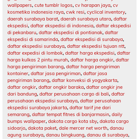
wallpapers
,
cute tumblr logos
,
cv harapan jaya
,
cv
kosmetika indonesia raya
,
cwk resi
,
cyclical inventory
,
daerah surabaya barat
,
daerah surabaya utara
,
daftar
ekspedisi
,
daftar ekspedisi di indonesia
,
daftar ekspedisi
di pekanbaru
,
daftar ekspedisi di pontianak
,
daftar
ekspedisi di samarinda
,
daftar ekspedisi di surabaya
,
daftar ekspedisi surabaya
,
daftar ekspedisi tujuan ntt
,
daftar expedisi di lombok
,
daftar harga ekspedisi
,
daftar
harga kulkas 2 pintu murah
,
daftar harga ongkir
,
daftar
harga pengiriman barang
,
daftar harga pengiriman
kontainer
,
daftar jasa pengiriman
,
daftar jasa
pengiriman barang
,
daftar konveksi di yogyakarta
,
daftar ongkir
,
daftar ongkir baraka
,
daftar ongkir jne
dari bandung
,
daftar perusahaan cargo di bali
,
daftar
perusahaan ekspedisi surabaya
,
daftar perusahaan
ekspedisi surabaya jakarta
,
daftar tarif jne dari
semarang
,
daftar tempat fitnes di banjarmasin
,
daily
bumps wallpaper
,
dakota cargo kota sby
,
dakota cargo
sidoarjo
,
dakota paket
,
dale mercer net worth
,
danau
agung surabaya
,
danau bingkuang
,
danau di surabaya
,