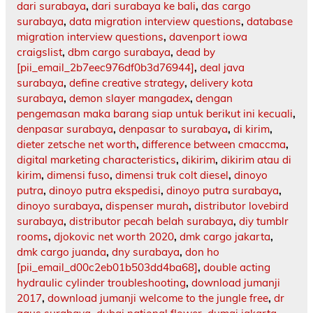
dari surabaya
,
dari surabaya ke bali
,
das cargo
surabaya
,
data migration interview questions
,
database
migration interview questions
,
davenport iowa
craigslist
,
dbm cargo surabaya
,
dead by
[pii_email_2b7eec976df0b3d76944]
,
deal java
surabaya
,
define creative strategy
,
delivery kota
surabaya
,
demon slayer mangadex
,
dengan
pengemasan maka barang siap untuk berikut ini kecuali
,
denpasar surabaya
,
denpasar to surabaya
,
di kirim
,
dieter zetsche net worth
,
difference between cmaccma
,
digital marketing characteristics
,
dikirim
,
dikirim atau di
kirim
,
dimensi fuso
,
dimensi truk colt diesel
,
dinoyo
putra
,
dinoyo putra ekspedisi
,
dinoyo putra surabaya
,
dinoyo surabaya
,
dispenser murah
,
distributor lovebird
surabaya
,
distributor pecah belah surabaya
,
diy tumblr
rooms
,
djokovic net worth 2020
,
dmk cargo jakarta
,
dmk cargo juanda
,
dny surabaya
,
don ho
[pii_email_d00c2eb01b503dd4ba68]
,
double acting
hydraulic cylinder troubleshooting
,
download jumanji
2017
,
download jumanji welcome to the jungle free
,
dr