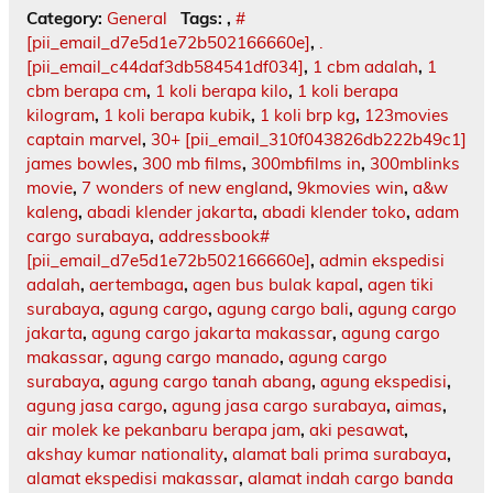
Category:
General
Tags:
,
#
[pii_email_d7e5d1e72b502166660e]
,
.
[pii_email_c44daf3db584541df034]
,
1 cbm adalah
,
1
cbm berapa cm
,
1 koli berapa kilo
,
1 koli berapa
kilogram
,
1 koli berapa kubik
,
1 koli brp kg
,
123movies
captain marvel
,
30+ [pii_email_310f043826db222b49c1]
james bowles
,
300 mb films
,
300mbfilms in
,
300mblinks
movie
,
7 wonders of new england
,
9kmovies win
,
a&w
kaleng
,
abadi klender jakarta
,
abadi klender toko
,
adam
cargo surabaya
,
addressbook#
[pii_email_d7e5d1e72b502166660e]
,
admin ekspedisi
adalah
,
aertembaga
,
agen bus bulak kapal
,
agen tiki
surabaya
,
agung cargo
,
agung cargo bali
,
agung cargo
jakarta
,
agung cargo jakarta makassar
,
agung cargo
makassar
,
agung cargo manado
,
agung cargo
surabaya
,
agung cargo tanah abang
,
agung ekspedisi
,
agung jasa cargo
,
agung jasa cargo surabaya
,
aimas
,
air molek ke pekanbaru berapa jam
,
aki pesawat
,
akshay kumar nationality
,
alamat bali prima surabaya
,
alamat ekspedisi makassar
,
alamat indah cargo banda