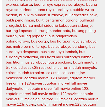
express jakarta
,
buana raya express surabaya
,
buana
raya samarinda
,
buana raya surabaya
,
bubble wrap
medan
,
bubuk minuman surabaya
,
buildapcsales new
,
bukti pengiriman
,
bukti pengiriman barang
,
bullhead
craigslist
,
bursa mobil sidoarjo kabupaten sidoarjo
,
burung kapasan
,
burung mandar batu
,
burung paling
murah
,
burung papasan
,
bus banjarmasin
palangkaraya
,
bus cargo
,
bus harapan jaya surabaya
,
bus metro permai toraja
,
bus surabaya bandung
,
bus
surabaya denpasar
,
bus surabaya lombok
,
bus
surabaya mataram
,
bus tiara mas surabaya lombok
,
bus titian mas surabaya
,
busa packing
,
butuh muatan
truk colt diesel
,
c3k resi
,
cahu
,
cairan mudah menyala
,
cairan mudah terbakar
,
cak resi
,
call center jne
makassar
,
captain marvel 123 movie
,
captain marvel
free online 123movies
,
captain marvel full movie
dailymotion
,
captain marvel full movie online 123
,
captain marvel full movie online 123movies
,
captain
marvel full movie online free 123movies
,
captain marvel
movie 123movies
,
captain marvel movies123
,
captain