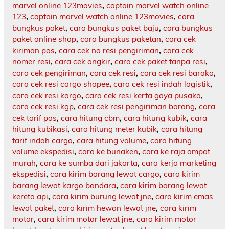
marvel online 123movies
,
captain marvel watch online
123
,
captain marvel watch online 123movies
,
cara
bungkus paket
,
cara bungkus paket baju
,
cara bungkus
paket online shop
,
cara bungkus paketan
,
cara cek
kiriman pos
,
cara cek no resi pengiriman
,
cara cek
nomer resi
,
cara cek ongkir
,
cara cek paket tanpa resi
,
cara cek pengiriman
,
cara cek resi
,
cara cek resi baraka
,
cara cek resi cargo shopee
,
cara cek resi indah logistik
,
cara cek resi kargo
,
cara cek resi kerta gaya pusaka
,
cara cek resi kgp
,
cara cek resi pengiriman barang
,
cara
cek tarif pos
,
cara hitung cbm
,
cara hitung kubik
,
cara
hitung kubikasi
,
cara hitung meter kubik
,
cara hitung
tarif indah cargo
,
cara hitung volume
,
cara hitung
volume ekspedisi
,
cara ke bunaken
,
cara ke raja ampat
murah
,
cara ke sumba dari jakarta
,
cara kerja marketing
ekspedisi
,
cara kirim barang lewat cargo
,
cara kirim
barang lewat kargo bandara
,
cara kirim barang lewat
kereta api
,
cara kirim burung lewat jne
,
cara kirim emas
lewat paket
,
cara kirim hewan lewat jne
,
cara kirim
motor
,
cara kirim motor lewat jne
,
cara kirim motor