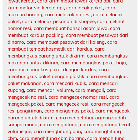
lewat kereta
,
cara kirim motor lewat kereta api
,
cara
kirim motor via kereta api
,
cara lacak paket
,
cara
maketin barang
,
cara melacak no resi
,
cara melacak
paket
,
cara melacak pesanan di shopee
,
cara melihat
nomor resi
,
cara membuat bonsai asam jawa
,
cara
membuat kardus packing
,
cara membuat pesawat dari
dinamo
,
cara membuat pesawat dari kaleng
,
cara
membuat tempat kosmetik dari kardus
,
cara
membungkus barang untuk dikirim
,
cara membungkus
makanan untuk dikirim
,
cara membungkus paket baju
,
cara membungkus paket dengan kardus
,
cara
membungkus paket dengan plastik
,
cara membungkus
paket makanan
,
cara mencari kubik
,
cara mencari
kupang
,
cara mencari volume
,
cara mengali
,
cara
mengecek no resi
,
cara mengecek nomor resi
,
cara
mengecek paket
,
cara mengecek resi
,
cara mengecek
resi pengiriman
,
cara mengemas paket
,
cara mengepak
barang untuk dikirim
,
cara mengetahui kiriman sudah
sampai mana
,
cara menghitung
,
cara menghitung berat
volume jne
,
cara menghitung bun
,
cara menghitung
cbm
,
cara menghitung cbm barang
,
cara menghitung