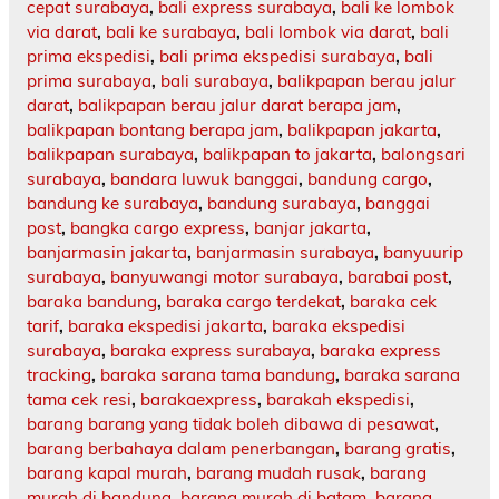
cepat surabaya
,
bali express surabaya
,
bali ke lombok
via darat
,
bali ke surabaya
,
bali lombok via darat
,
bali
prima ekspedisi
,
bali prima ekspedisi surabaya
,
bali
prima surabaya
,
bali surabaya
,
balikpapan berau jalur
darat
,
balikpapan berau jalur darat berapa jam
,
balikpapan bontang berapa jam
,
balikpapan jakarta
,
balikpapan surabaya
,
balikpapan to jakarta
,
balongsari
surabaya
,
bandara luwuk banggai
,
bandung cargo
,
bandung ke surabaya
,
bandung surabaya
,
banggai
post
,
bangka cargo express
,
banjar jakarta
,
banjarmasin jakarta
,
banjarmasin surabaya
,
banyuurip
surabaya
,
banyuwangi motor surabaya
,
barabai post
,
baraka bandung
,
baraka cargo terdekat
,
baraka cek
tarif
,
baraka ekspedisi jakarta
,
baraka ekspedisi
surabaya
,
baraka express surabaya
,
baraka express
tracking
,
baraka sarana tama bandung
,
baraka sarana
tama cek resi
,
barakaexpress
,
barakah ekspedisi
,
barang barang yang tidak boleh dibawa di pesawat
,
barang berbahaya dalam penerbangan
,
barang gratis
,
barang kapal murah
,
barang mudah rusak
,
barang
murah di bandung
,
barang murah di batam
,
barang