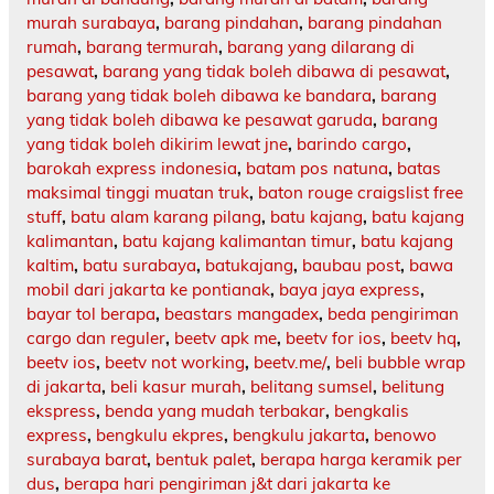
murah surabaya
,
barang pindahan
,
barang pindahan
rumah
,
barang termurah
,
barang yang dilarang di
pesawat
,
barang yang tidak boleh dibawa di pesawat
,
barang yang tidak boleh dibawa ke bandara
,
barang
yang tidak boleh dibawa ke pesawat garuda
,
barang
yang tidak boleh dikirim lewat jne
,
barindo cargo
,
barokah express indonesia
,
batam pos natuna
,
batas
maksimal tinggi muatan truk
,
baton rouge craigslist free
stuff
,
batu alam karang pilang
,
batu kajang
,
batu kajang
kalimantan
,
batu kajang kalimantan timur
,
batu kajang
kaltim
,
batu surabaya
,
batukajang
,
baubau post
,
bawa
mobil dari jakarta ke pontianak
,
baya jaya express
,
bayar tol berapa
,
beastars mangadex
,
beda pengiriman
cargo dan reguler
,
beetv apk me
,
beetv for ios
,
beetv hq
,
beetv ios
,
beetv not working
,
beetv.me/
,
beli bubble wrap
di jakarta
,
beli kasur murah
,
belitang sumsel
,
belitung
ekspress
,
benda yang mudah terbakar
,
bengkalis
express
,
bengkulu ekpres
,
bengkulu jakarta
,
benowo
surabaya barat
,
bentuk palet
,
berapa harga keramik per
dus
,
berapa hari pengiriman j&t dari jakarta ke