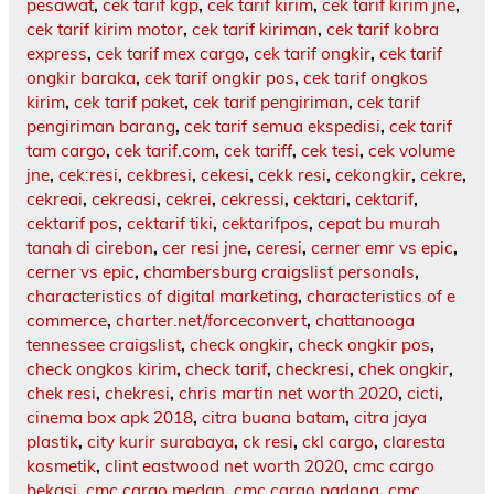
pesawat
,
cek tarif kgp
,
cek tarif kirim
,
cek tarif kirim jne
,
cek tarif kirim motor
,
cek tarif kiriman
,
cek tarif kobra
express
,
cek tarif mex cargo
,
cek tarif ongkir
,
cek tarif
ongkir baraka
,
cek tarif ongkir pos
,
cek tarif ongkos
kirim
,
cek tarif paket
,
cek tarif pengiriman
,
cek tarif
pengiriman barang
,
cek tarif semua ekspedisi
,
cek tarif
tam cargo
,
cek tarif.com
,
cek tariff
,
cek tesi
,
cek volume
jne
,
cek:resi
,
cekbresi
,
cekesi
,
cekk resi
,
cekongkir
,
cekre
,
cekreai
,
cekreasi
,
cekrei
,
cekressi
,
cektari
,
cektarif
,
cektarif pos
,
cektarif tiki
,
cektarifpos
,
cepat bu murah
tanah di cirebon
,
cer resi jne
,
ceresi
,
cerner emr vs epic
,
cerner vs epic
,
chambersburg craigslist personals
,
characteristics of digital marketing
,
characteristics of e
commerce
,
charter.net/forceconvert
,
chattanooga
tennessee craigslist
,
check ongkir
,
check ongkir pos
,
check ongkos kirim
,
check tarif
,
checkresi
,
chek ongkir
,
chek resi
,
chekresi
,
chris martin net worth 2020
,
cicti
,
cinema box apk 2018
,
citra buana batam
,
citra jaya
plastik
,
city kurir surabaya
,
ck resi
,
ckl cargo
,
claresta
kosmetik
,
clint eastwood net worth 2020
,
cmc cargo
bekasi
,
cmc cargo medan
,
cmc cargo padang
,
cmc