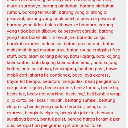
murah surabaya
,
barang pindahan
,
barang pindahan
rumah
,
barang termurah
,
barang yang dilarang di
pesawat
,
barang yang tidak boleh dibawa di pesawat
,
barang yang tidak boleh dibawa ke bandara
,
barang
yang tidak boleh dibawa ke pesawat garuda
,
barang
yang tidak boleh dikirim lewat jne
,
barindo cargo
,
barokah express indonesia
,
batam pos natuna
,
batas
maksimal tinggi muatan truk
,
baton rouge craigslist free
stuff
,
batu alam karang pilang
,
batu kajang
,
batu kajang
kalimantan
,
batu kajang kalimantan timur
,
batu kajang
kaltim
,
batu surabaya
,
batukajang
,
baubau post
,
bawa
mobil dari jakarta ke pontianak
,
baya jaya express
,
bayar tol berapa
,
beastars mangadex
,
beda pengiriman
cargo dan reguler
,
beetv apk me
,
beetv for ios
,
beetv hq
,
beetv ios
,
beetv not working
,
beetv.me/
,
beli bubble wrap
di jakarta
,
beli kasur murah
,
belitang sumsel
,
belitung
ekspress
,
benda yang mudah terbakar
,
bengkalis
express
,
bengkulu ekpres
,
bengkulu jakarta
,
benowo
surabaya barat
,
bentuk palet
,
berapa harga keramik per
dus
,
berapa hari pengiriman j&t dari jakarta ke