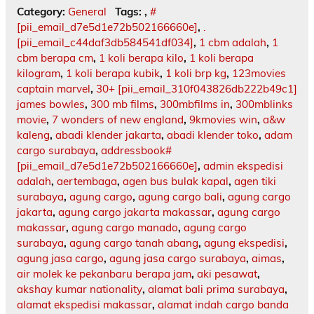
Category:
General
Tags:
,
#
[pii_email_d7e5d1e72b502166660e]
,
.
[pii_email_c44daf3db584541df034]
,
1 cbm adalah
,
1
cbm berapa cm
,
1 koli berapa kilo
,
1 koli berapa
kilogram
,
1 koli berapa kubik
,
1 koli brp kg
,
123movies
captain marvel
,
30+ [pii_email_310f043826db222b49c1]
james bowles
,
300 mb films
,
300mbfilms in
,
300mblinks
movie
,
7 wonders of new england
,
9kmovies win
,
a&w
kaleng
,
abadi klender jakarta
,
abadi klender toko
,
adam
cargo surabaya
,
addressbook#
[pii_email_d7e5d1e72b502166660e]
,
admin ekspedisi
adalah
,
aertembaga
,
agen bus bulak kapal
,
agen tiki
surabaya
,
agung cargo
,
agung cargo bali
,
agung cargo
jakarta
,
agung cargo jakarta makassar
,
agung cargo
makassar
,
agung cargo manado
,
agung cargo
surabaya
,
agung cargo tanah abang
,
agung ekspedisi
,
agung jasa cargo
,
agung jasa cargo surabaya
,
aimas
,
air molek ke pekanbaru berapa jam
,
aki pesawat
,
akshay kumar nationality
,
alamat bali prima surabaya
,
alamat ekspedisi makassar
,
alamat indah cargo banda