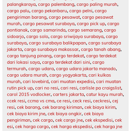
palangkaraya
,
cargo palembang
,
cargo paling murah
,
cargo palu
,
cargo pekanbaru
,
cargo pelni
,
cargo
pengiriman barang
,
cargo pesawat
,
cargo pesawat
murah
,
cargo pesawat surabaya
,
cargo pick up
,
cargo
pontianak
,
cargo samarinda
,
cargo semarang
,
cargo
sidoarjo
,
cargo solo
,
cargo sriwijaya surabaya
,
cargo
surabaya
,
cargo surabaya balikpapan
,
cargo surabaya
jakarta
,
cargo surabaya makassar
,
cargo tanah abang
,
cargo tanjung pinang
,
cargo terdekat
,
cargo terdekat
dari lokasi saya
,
cargo terdekat dari sini
,
cargo
termurah
,
cargo udara
,
cargo udara jakarta manado
,
cargo udara murah
,
cargo yogyakarta
,
cari kulkas
murah
,
cari lovebird
,
cari muatan expedisi
,
cari muatan
rutin pick up
,
cari no resi
,
cari resi
,
carlisle pa craigslist
,
carol 2015 vodlocker
,
carters jakarta
,
catur kayu murah
,
ccek resi
,
ccma vs cma
,
ce resi
,
ceck resi
,
ceckresi
,
cej
resi
,
cek barang
,
cek barang kiriman
,
cek biaya kirim
,
cek biaya kirim jne
,
cek biaya ongkir
,
cek biaya
pengiriman
,
cek cargo
,
cek cargo jne
,
cek ekspedisi
,
cek
esi
,
cek harga cargo
,
cek harga ekspedisi
,
cek harga jne