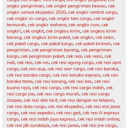
ongkir pengiriman
,
cek ongkir pengiriman hewan
,
cek
ongkir semua ekspedisi 2020
,
cek ongkir sentral cargo
,
cek ongkir sn cargo
,
cek ongkir tam cargo
,
cek ongkir
termurah
,
cek ongkir wahana
,
cek ongkir.com
,
cek
ongkir\
,
cek ongkit
,
cek ongkos kirim
,
cek ongkos kirim
barang
,
cek ongkos kirim paket
,
cek ongkri
,
cek onkir
,
cek paket cargo
,
cek paket kargo
,
cek paket kiriman
,
cek
pengiriman
,
cek pengiriman barang
,
cek pengiriman
kargo
,
cek pengiriman paket
,
cek reai
,
cek reasi
,
cek
redi
,
cek reis
,
cek res
,
cek resi agung cargo
,
cek resi apm
cargo
,
cek resi aup
,
cek resi awr cargo
,
cek resi baraka
,
cek resi baraka cargo
,
cek resi baraka express
,
cek resi
baraka tama
,
cek resi barang
,
cek resi bes
,
cek resi
buana raya
,
cek resi cargo
,
cek resi cargo indah
,
cek
resi cargo jne
,
cek resi cargo murah
,
cek resi cargo
shopee
,
cek resi dan tarif
,
cek resi dengan no telepon
,
cek resi duta cargo
,
cek resi ekspedisi
,
cek resi enz jawa
cargo
,
cek resi expedisi
,
cek resi ged
,
cek resi ili express
cargo
,
cek resi indah jaya express
,
cek resi indah online
,
cek resi j&t surabaya
,
cek resi janex
,
cek resi jne cargo
,