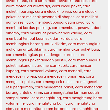
lewat kereta
,
cara kirim motor lewat kereta api
,
cara
kirim motor via kereta api
,
cara lacak paket
,
cara
maketin barang
,
cara melacak no resi
,
cara melacak
paket
,
cara melacak pesanan di shopee
,
cara melihat
nomor resi
,
cara membuat bonsai asam jawa
,
cara
membuat kardus packing
,
cara membuat pesawat dari
dinamo
,
cara membuat pesawat dari kaleng
,
cara
membuat tempat kosmetik dari kardus
,
cara
membungkus barang untuk dikirim
,
cara membungkus
makanan untuk dikirim
,
cara membungkus paket baju
,
cara membungkus paket dengan kardus
,
cara
membungkus paket dengan plastik
,
cara membungkus
paket makanan
,
cara mencari kubik
,
cara mencari
kupang
,
cara mencari volume
,
cara mengali
,
cara
mengecek no resi
,
cara mengecek nomor resi
,
cara
mengecek paket
,
cara mengecek resi
,
cara mengecek
resi pengiriman
,
cara mengemas paket
,
cara mengepak
barang untuk dikirim
,
cara mengetahui kiriman sudah
sampai mana
,
cara menghitung
,
cara menghitung berat
volume jne
,
cara menghitung bun
,
cara menghitung
cbm
,
cara menghitung cbm barang
,
cara menghitung