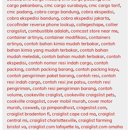
cargo pekanbaru
,
cmc cargo surabaya
,
cmc cargo tarif
,
cmc padang
,
cobra cargo bandung
,
cobra ekspedisi
,
cobra ekspedisi bandung
,
cobra ekspedisi jakarta
,
cocofinder reverse phone lookup
,
collegeshape
,
collier
craigslist
,
combustible adalah
,
comcast store near me
,
container artinya
,
container modifikasi
,
containers
artinya
,
contoh bahan kimia mudah terbakar
,
contoh
bahan kimia yang mudah terbakar
,
contoh bahan
mudah meledak
,
contoh bahan mudah terbakar
,
contoh
ekspedisi
,
contoh nomor resi indah cargo
,
contoh
packing
,
contoh packing barang
,
contoh packing kayu
,
contoh pengiriman paket barang
,
contoh resi
,
contoh
resi indah cargo
,
contoh resi jne palsu
,
contoh resi
pengiriman
,
contoh resi pengiriman barang
,
contoh
volume
,
cookeville craiglist
,
cookeville craigslist pets
,
cookville craigslist
,
cover mobil murah
,
cover motor
murah
,
coxweb
,
cp pimpandhost
,
crageslist.com
,
craiglist bradenton fl
,
craiglist cape cod ma
,
craiglist
central mi
,
craiglist charlottesville
,
craiglist farming
bristol va
,
craiglist.com lafayette la
,
craiglist.com omaha