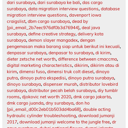
dari surabaya
,
dari surabaya ke bali
,
das cargo
surabaya
,
data migration interview questions
,
database
migration interview questions
,
davenport iowa
craigslist
,
dbm cargo surabaya
,
dead by
[pii_email_2b7eec976df0b3d76944]
,
deal java
surabaya
,
define creative strategy
,
delivery kota
surabaya
,
demon slayer mangadex
,
dengan
pengemasan maka barang siap untuk berikut ini kecuali
,
denpasar surabaya
,
denpasar to surabaya
,
di kirim
,
dieter zetsche net worth
,
difference between cmaccma
,
digital marketing characteristics
,
dikirim
,
dikirim atau di
kirim
,
dimensi fuso
,
dimensi truk colt diesel
,
dinoyo
putra
,
dinoyo putra ekspedisi
,
dinoyo putra surabaya
,
dinoyo surabaya
,
dispenser murah
,
distributor lovebird
surabaya
,
distributor pecah belah surabaya
,
diy tumblr
rooms
,
djokovic net worth 2020
,
dmk cargo jakarta
,
dmk cargo juanda
,
dny surabaya
,
don ho
[pii_email_d00c2eb01b503dd4ba68]
,
double acting
hydraulic cylinder troubleshooting
,
download jumanji
2017
,
download jumanji welcome to the jungle free
,
dr