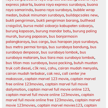
express jakarta
,
buana raya express surabaya
,
buana
raya samarinda
,
buana raya surabaya
,
bubble wrap
medan
,
bubuk minuman surabaya
,
buildapcsales new
,
bukti pengiriman
,
bukti pengiriman barang
,
bullhead
craigslist
,
bursa mobil sidoarjo kabupaten sidoarjo
,
burung kapasan
,
burung mandar batu
,
burung paling
murah
,
burung papasan
,
bus banjarmasin
palangkaraya
,
bus cargo
,
bus harapan jaya surabaya
,
bus metro permai toraja
,
bus surabaya bandung
,
bus
surabaya denpasar
,
bus surabaya lombok
,
bus
surabaya mataram
,
bus tiara mas surabaya lombok
,
bus titian mas surabaya
,
busa packing
,
butuh muatan
truk colt diesel
,
c3k resi
,
cahu
,
cairan mudah menyala
,
cairan mudah terbakar
,
cak resi
,
call center jne
makassar
,
captain marvel 123 movie
,
captain marvel
free online 123movies
,
captain marvel full movie
dailymotion
,
captain marvel full movie online 123
,
captain marvel full movie online 123movies
,
captain
marvel full movie online free 123movies
,
captain marvel
movie 123movies
,
captain marvel movies123
,
captain