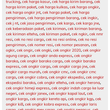
trucking
,
cek harga kasur
,
cek harga kirim barang
,
cek
harga kirim paket
,
cek harga kulkas
,
cek harga ongkir
,
cek harga ongkir jnt
,
cek harga paket
,
cek harga
pengiriman
,
cek harga pengiriman barang
,
cek ingkir
,
cek j nt
,
cek jasa pengiriman
,
cek kargo
,
cek kargo jne
,
cek keberadaan paket
,
cek kiriman
,
cek kiriman barang
,
cek kiriman elteha
,
cek kiriman paket
,
cek ngkir
,
cek nmr
resi
,
cek no resi cargo
,
cek no resi online
,
cek no resi
pengiriman
,
cek nomer resi
,
cek nomor pesanan
,
cek
ogkir
,
cek ongir
,
cek ongki
,
cek ongkir 2020
,
cek ongkir
agung cargo
,
cek ongkir anda express
,
cek ongkir
baraka
,
cek ongkir baraka cargo
,
cek ongkir baraka
express
,
cek ongkir cargo
,
cek ongkir cargo jne
,
cek
ongkir cargo murah
,
cek ongkir cmc
,
cek ongkir cmc
cargo
,
cek ongkir cobra
,
cek ongkir ekspedisi
,
cek ongkir
ekspedisi baraka
,
cek ongkir elteha
,
cek ongkir herona
,
cek ongkir himeji express
,
cek ongkir indah cargo ke luar
negeri
,
cek ongkir janex
,
cek ongkir kapal laut
,
cek
ongkir kargo
,
cek ongkir kereta api
,
cek ongkir kgp
,
cek
ongkir ki8
,
cek ongkir kobra express
,
cek ongkir laris
cargo
,
cek ongkir mex cargo
,
cek ongkir pegasus
,
cek