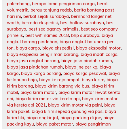
palembang
,
berapa lama pengiriman cargo
,
berat
volumetrik
,
berau tanjung redeb
,
berita bontang post
hari ini
,
berkat sejati surabaya
,
bernhard langer net
worth
,
berrada ekspedisi
,
besi hollow surabaya
,
besi
surabaya
,
best seo agency primelis
,
best seo company
primelis
,
best wifi names 2018
,
bhp surabaya
,
biaya
angkut barang pindahan
,
biaya angkut batubara per
ton
,
biaya cargo
,
biaya ekspedisi
,
biaya ekspedisi motor
,
biaya ekspedisi pengiriman barang
,
biaya indah cargo
,
biaya jasa angkut barang
,
biaya jasa pindah rumah
,
biaya jasa pindahan rumah
,
biaya jne per kg
,
biaya
kargo
,
biaya kargo barang
,
biaya kargo pesawat
,
biaya
ke labuan bajo
,
biaya ke raja ampat
,
biaya kirim
,
biaya
kirim barang
,
biaya kirim barang via bus
,
biaya kirim
mobil
,
biaya kirim motor
,
biaya kirim motor lewat kereta
api
,
biaya kirim motor via kereta api
,
biaya kirim motor
via kereta api 2021
,
biaya kirim motor via pelni
,
biaya
kirim paket
,
biaya kirim sepeda gunung via pos
,
biaya
kirim tiki
,
biaya ongkir jnt
,
biaya packing di jne
,
biaya
packing kayu
,
biaya paket motor
,
biaya pengiriman