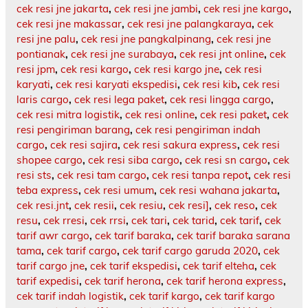
cek resi jne jakarta
,
cek resi jne jambi
,
cek resi jne kargo
,
cek resi jne makassar
,
cek resi jne palangkaraya
,
cek
resi jne palu
,
cek resi jne pangkalpinang
,
cek resi jne
pontianak
,
cek resi jne surabaya
,
cek resi jnt online
,
cek
resi jpm
,
cek resi kargo
,
cek resi kargo jne
,
cek resi
karyati
,
cek resi karyati ekspedisi
,
cek resi kib
,
cek resi
laris cargo
,
cek resi lega paket
,
cek resi lingga cargo
,
cek resi mitra logistik
,
cek resi online
,
cek resi paket
,
cek
resi pengiriman barang
,
cek resi pengiriman indah
cargo
,
cek resi sajira
,
cek resi sakura express
,
cek resi
shopee cargo
,
cek resi siba cargo
,
cek resi sn cargo
,
cek
resi sts
,
cek resi tam cargo
,
cek resi tanpa repot
,
cek resi
teba express
,
cek resi umum
,
cek resi wahana jakarta
,
cek resi.jnt
,
cek resii
,
cek resiu
,
cek resi]
,
cek reso
,
cek
resu
,
cek rresi
,
cek rrsi
,
cek tari
,
cek tarid
,
cek tarif
,
cek
tarif awr cargo
,
cek tarif baraka
,
cek tarif baraka sarana
tama
,
cek tarif cargo
,
cek tarif cargo garuda 2020
,
cek
tarif cargo jne
,
cek tarif ekspedisi
,
cek tarif elteha
,
cek
tarif expedisi
,
cek tarif herona
,
cek tarif herona express
,
cek tarif indah logistik
,
cek tarif kargo
,
cek tarif kargo