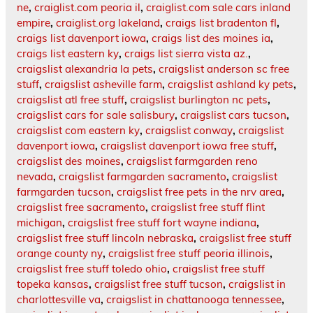
ne
,
craiglist.com peoria il
,
craiglist.com sale cars inland
empire
,
craiglist.org lakeland
,
craigs list bradenton fl
,
craigs list davenport iowa
,
craigs list des moines ia
,
craigs list eastern ky
,
craigs list sierra vista az.
,
craigslist alexandria la pets
,
craigslist anderson sc free
stuff
,
craigslist asheville farm
,
craigslist ashland ky pets
,
craigslist atl free stuff
,
craigslist burlington nc pets
,
craigslist cars for sale salisbury
,
craigslist cars tucson
,
craigslist com eastern ky
,
craigslist conway
,
craigslist
davenport iowa
,
craigslist davenport iowa free stuff
,
craigslist des moines
,
craigslist farmgarden reno
nevada
,
craigslist farmgarden sacramento
,
craigslist
farmgarden tucson
,
craigslist free pets in the nrv area
,
craigslist free sacramento
,
craigslist free stuff flint
michigan
,
craigslist free stuff fort wayne indiana
,
craigslist free stuff lincoln nebraska
,
craigslist free stuff
orange county ny
,
craigslist free stuff peoria illinois
,
craigslist free stuff toledo ohio
,
craigslist free stuff
topeka kansas
,
craigslist free stuff tucson
,
craigslist in
charlottesville va
,
craigslist in chattanooga tennessee
,