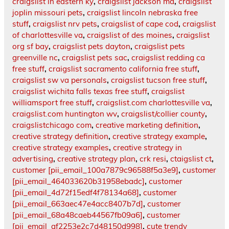
craigslist in eastern ky
,
craigslist jackson ma
,
craigslist
joplin missouri pets
,
craigslist lincoln nebraska free
stuff
,
craigslist nrv pets
,
craigslist of cape cod
,
craigslist
of charlottesville va
,
craigslist of des moines
,
craigslist
org sf bay
,
craigslist pets dayton
,
craigslist pets
greenville nc
,
craigslist pets sac
,
craigslist redding ca
free stuff
,
craigslist sacramento california free stuff
,
craigslist sw va personals
,
craigslist tucson free stuff
,
craigslist wichita falls texas free stuff
,
craigslist
williamsport free stuff
,
craigslist.com charlottesville va
,
craigslist.com huntington wv
,
craigslist/collier county
,
craigslistchicago com
,
creative marketing definition
,
creative strategy definition
,
creative strategy example
,
creative strategy examples
,
creative strategy in
advertising
,
creative strategy plan
,
crk resi
,
ctaigslist ct
,
customer [pii_email_100a7879c96588f5a3e9]
,
customer
[pii_email_464033620b31958ebadc]
,
customer
[pii_email_4d72f15edf4f78134a68]
,
customer
[pii_email_663aec47e4acc8407b7d]
,
customer
[pii_email_68a48caeb44567fb09a6]
,
customer
[pii_email_af2253e2c7d48150d998]
,
cute trendy