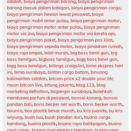
adalah
,
biaya pengiriman barang
,
biaya pengiriman
barang masuk dalam kategori
,
biaya pengiriman cargo
,
biaya pengiriman hewan lewat pesawat
,
biaya
pengiriman mobil antar pulau
,
biaya pengiriman motor
,
biaya pengiriman motor antar pulau
,
biaya pengiriman
motor via jne
,
biaya pengiriman motor via kereta api
,
biaya pengiriman paket
,
biaya pengiriman pos kilat
,
biaya pengiriman sepeda motor
,
biaya pindahan rumah
,
biaya raja ampat
,
bibit murah
,
big boss tamil gun
,
big
boss tamilgun
,
bigboss tamilgun
,
bigg boss tamil gun
,
bigg boss tamilgun
,
billings.craigslist
,
bima ekspres hari
ini
,
bima surabaya
,
bintan cargo batam
,
binuang
kalimantan selatan
,
bitcoin price x2 double your btc
moon bitcoin live
,
bitung jakarta
,
blog 123
,
blog
marketing definition
,
bogangin surabaya
,
bolehkah
membawa parfum di pesawat
,
bonsai karang
,
bonsai
pandan bali
,
boris becker net worth
,
boris becker worth
,
bounce
,
box plastik besar murah
,
bu kris juanda
,
bu kris
wiyung
,
buah loa
,
buah pandan duri
,
buana cargo
bandung
,
buana plastik
,
buana raya balikpapan
,
buana
raya cargo
,
buana raya express bandung
,
buana raya