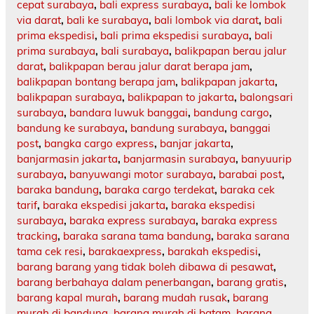
cepat surabaya
,
bali express surabaya
,
bali ke lombok
via darat
,
bali ke surabaya
,
bali lombok via darat
,
bali
prima ekspedisi
,
bali prima ekspedisi surabaya
,
bali
prima surabaya
,
bali surabaya
,
balikpapan berau jalur
darat
,
balikpapan berau jalur darat berapa jam
,
balikpapan bontang berapa jam
,
balikpapan jakarta
,
balikpapan surabaya
,
balikpapan to jakarta
,
balongsari
surabaya
,
bandara luwuk banggai
,
bandung cargo
,
bandung ke surabaya
,
bandung surabaya
,
banggai
post
,
bangka cargo express
,
banjar jakarta
,
banjarmasin jakarta
,
banjarmasin surabaya
,
banyuurip
surabaya
,
banyuwangi motor surabaya
,
barabai post
,
baraka bandung
,
baraka cargo terdekat
,
baraka cek
tarif
,
baraka ekspedisi jakarta
,
baraka ekspedisi
surabaya
,
baraka express surabaya
,
baraka express
tracking
,
baraka sarana tama bandung
,
baraka sarana
tama cek resi
,
barakaexpress
,
barakah ekspedisi
,
barang barang yang tidak boleh dibawa di pesawat
,
barang berbahaya dalam penerbangan
,
barang gratis
,
barang kapal murah
,
barang mudah rusak
,
barang
murah di bandung
,
barang murah di batam
,
barang