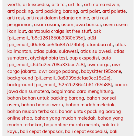
worth
,
arti expedisi
,
arti fcl
,
arti lcl
,
arti nama edwin
,
arti packing
,
arti packing barang
,
arti palet
,
arti palette
,
arti resi
,
arti resi dalam belanja online
,
arti resi
pengiriman
,
asam asam
,
asam jawa bonsai
,
asem asem
ikan laut
,
ashtabula craigslist free stuff
,
ask
[pii_email_fb8c1261650b9080b35d]
,
at&t
[pii_email_d0a63cbe54a837d74bfe]
,
atambua ntt
,
atlas
kalimantan
,
atlas pulau sulawesi
,
atlas sulawesi
,
atlas
sumatera
,
atychiphobia test
,
aup ekspedisi
,
auto
[pii_email_c6d4a2ee708a33bbc7c8]
,
awr cargo
,
awr
cargo jakarta
,
awr cargo padang
,
babysitter f95zone
,
background [pii_email_0a8939ddcfae0cc18e2e]
,
background [pii_email_f5252b236c4b61765b88]
,
badak
jawa dan sumatera
,
bagaimana cara menghitung
,
bahan bahan untuk packing barang
,
bahan bonsai
asem
,
bahan bonsai waru
,
bahan mudah meledak
,
bahan mudah terbakar
,
bahan untuk packing barang
online shop
,
bahan yang mudah meledak
,
bahan yang
mudah terbakar
,
baju online murah meriah
,
bak truk
kayu
,
bali cepat denpasar
,
bali cepat ekspedisi
,
bali