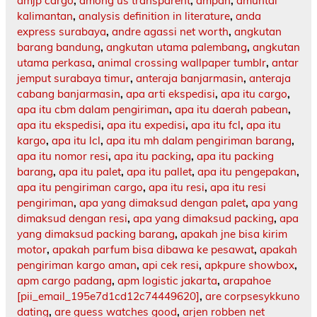
amjp cargo
,
among us transparent
,
ampah
,
amuntai
kalimantan
,
analysis definition in literature
,
anda
express surabaya
,
andre agassi net worth
,
angkutan
barang bandung
,
angkutan utama palembang
,
angkutan
utama perkasa
,
animal crossing wallpaper tumblr
,
antar
jemput surabaya timur
,
anteraja banjarmasin
,
anteraja
cabang banjarmasin
,
apa arti ekspedisi
,
apa itu cargo
,
apa itu cbm dalam pengiriman
,
apa itu daerah pabean
,
apa itu ekspedisi
,
apa itu expedisi
,
apa itu fcl
,
apa itu
kargo
,
apa itu lcl
,
apa itu mh dalam pengiriman barang
,
apa itu nomor resi
,
apa itu packing
,
apa itu packing
barang
,
apa itu palet
,
apa itu pallet
,
apa itu pengepakan
,
apa itu pengiriman cargo
,
apa itu resi
,
apa itu resi
pengiriman
,
apa yang dimaksud dengan palet
,
apa yang
dimaksud dengan resi
,
apa yang dimaksud packing
,
apa
yang dimaksud packing barang
,
apakah jne bisa kirim
motor
,
apakah parfum bisa dibawa ke pesawat
,
apakah
pengiriman kargo aman
,
api cek resi
,
apkpure showbox
,
apm cargo padang
,
apm logistic jakarta
,
arapahoe
[pii_email_195e7d1cd12c74449620]
,
are corpsesykkuno
dating
,
are guess watches good
,
arjen robben net