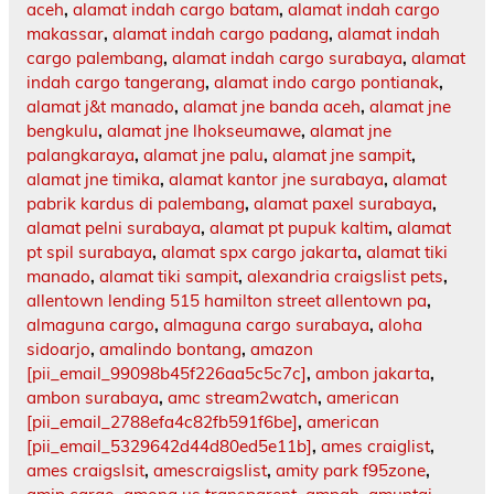
aceh
,
alamat indah cargo batam
,
alamat indah cargo
makassar
,
alamat indah cargo padang
,
alamat indah
cargo palembang
,
alamat indah cargo surabaya
,
alamat
indah cargo tangerang
,
alamat indo cargo pontianak
,
alamat j&t manado
,
alamat jne banda aceh
,
alamat jne
bengkulu
,
alamat jne lhokseumawe
,
alamat jne
palangkaraya
,
alamat jne palu
,
alamat jne sampit
,
alamat jne timika
,
alamat kantor jne surabaya
,
alamat
pabrik kardus di palembang
,
alamat paxel surabaya
,
alamat pelni surabaya
,
alamat pt pupuk kaltim
,
alamat
pt spil surabaya
,
alamat spx cargo jakarta
,
alamat tiki
manado
,
alamat tiki sampit
,
alexandria craigslist pets
,
allentown lending 515 hamilton street allentown pa
,
almaguna cargo
,
almaguna cargo surabaya
,
aloha
sidoarjo
,
amalindo bontang
,
amazon
[pii_email_99098b45f226aa5c5c7c]
,
ambon jakarta
,
ambon surabaya
,
amc stream2watch
,
american
[pii_email_2788efa4c82fb591f6be]
,
american
[pii_email_5329642d44d80ed5e11b]
,
ames craiglist
,
ames craigslsit
,
amescraigslist
,
amity park f95zone
,