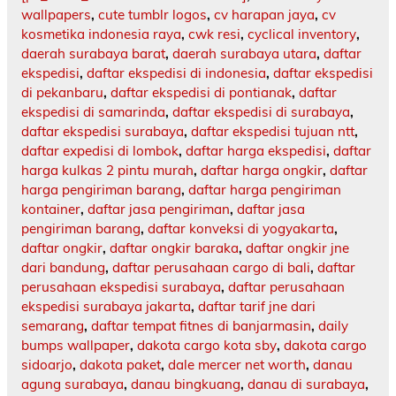
wallpapers
,
cute tumblr logos
,
cv harapan jaya
,
cv
kosmetika indonesia raya
,
cwk resi
,
cyclical inventory
,
daerah surabaya barat
,
daerah surabaya utara
,
daftar
ekspedisi
,
daftar ekspedisi di indonesia
,
daftar ekspedisi
di pekanbaru
,
daftar ekspedisi di pontianak
,
daftar
ekspedisi di samarinda
,
daftar ekspedisi di surabaya
,
daftar ekspedisi surabaya
,
daftar ekspedisi tujuan ntt
,
daftar expedisi di lombok
,
daftar harga ekspedisi
,
daftar
harga kulkas 2 pintu murah
,
daftar harga ongkir
,
daftar
harga pengiriman barang
,
daftar harga pengiriman
kontainer
,
daftar jasa pengiriman
,
daftar jasa
pengiriman barang
,
daftar konveksi di yogyakarta
,
daftar ongkir
,
daftar ongkir baraka
,
daftar ongkir jne
dari bandung
,
daftar perusahaan cargo di bali
,
daftar
perusahaan ekspedisi surabaya
,
daftar perusahaan
ekspedisi surabaya jakarta
,
daftar tarif jne dari
semarang
,
daftar tempat fitnes di banjarmasin
,
daily
bumps wallpaper
,
dakota cargo kota sby
,
dakota cargo
sidoarjo
,
dakota paket
,
dale mercer net worth
,
danau
agung surabaya
,
danau bingkuang
,
danau di surabaya
,