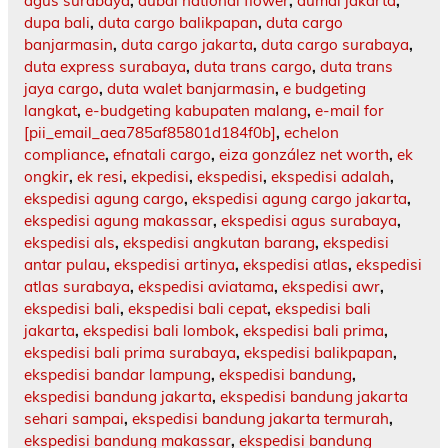
agus surabaya
,
dubai national flower
,
dumai jakarta
,
dupa bali
,
duta cargo balikpapan
,
duta cargo
banjarmasin
,
duta cargo jakarta
,
duta cargo surabaya
,
duta express surabaya
,
duta trans cargo
,
duta trans
jaya cargo
,
duta walet banjarmasin
,
e budgeting
langkat
,
e-budgeting kabupaten malang
,
e-mail for
[pii_email_aea785af85801d184f0b]
,
echelon
compliance
,
efnatali cargo
,
eiza gonzález net worth
,
ek
ongkir
,
ek resi
,
ekpedisi
,
ekspedisi
,
ekspedisi adalah
,
ekspedisi agung cargo
,
ekspedisi agung cargo jakarta
,
ekspedisi agung makassar
,
ekspedisi agus surabaya
,
ekspedisi als
,
ekspedisi angkutan barang
,
ekspedisi
antar pulau
,
ekspedisi artinya
,
ekspedisi atlas
,
ekspedisi
atlas surabaya
,
ekspedisi aviatama
,
ekspedisi awr
,
ekspedisi bali
,
ekspedisi bali cepat
,
ekspedisi bali
jakarta
,
ekspedisi bali lombok
,
ekspedisi bali prima
,
ekspedisi bali prima surabaya
,
ekspedisi balikpapan
,
ekspedisi bandar lampung
,
ekspedisi bandung
,
ekspedisi bandung jakarta
,
ekspedisi bandung jakarta
sehari sampai
,
ekspedisi bandung jakarta termurah
,
ekspedisi bandung makassar
,
ekspedisi bandung