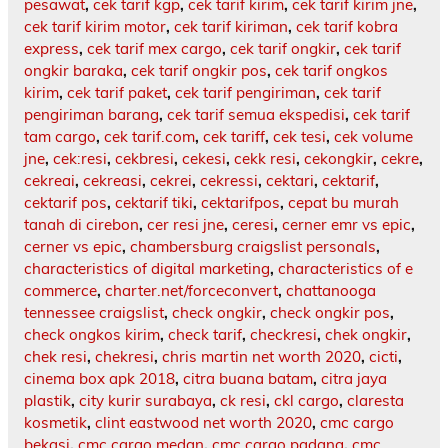
pesawat
,
cek tarif kgp
,
cek tarif kirim
,
cek tarif kirim jne
,
cek tarif kirim motor
,
cek tarif kiriman
,
cek tarif kobra
express
,
cek tarif mex cargo
,
cek tarif ongkir
,
cek tarif
ongkir baraka
,
cek tarif ongkir pos
,
cek tarif ongkos
kirim
,
cek tarif paket
,
cek tarif pengiriman
,
cek tarif
pengiriman barang
,
cek tarif semua ekspedisi
,
cek tarif
tam cargo
,
cek tarif.com
,
cek tariff
,
cek tesi
,
cek volume
jne
,
cek:resi
,
cekbresi
,
cekesi
,
cekk resi
,
cekongkir
,
cekre
,
cekreai
,
cekreasi
,
cekrei
,
cekressi
,
cektari
,
cektarif
,
cektarif pos
,
cektarif tiki
,
cektarifpos
,
cepat bu murah
tanah di cirebon
,
cer resi jne
,
ceresi
,
cerner emr vs epic
,
cerner vs epic
,
chambersburg craigslist personals
,
characteristics of digital marketing
,
characteristics of e
commerce
,
charter.net/forceconvert
,
chattanooga
tennessee craigslist
,
check ongkir
,
check ongkir pos
,
check ongkos kirim
,
check tarif
,
checkresi
,
chek ongkir
,
chek resi
,
chekresi
,
chris martin net worth 2020
,
cicti
,
cinema box apk 2018
,
citra buana batam
,
citra jaya
plastik
,
city kurir surabaya
,
ck resi
,
ckl cargo
,
claresta
kosmetik
,
clint eastwood net worth 2020
,
cmc cargo
bekasi
,
cmc cargo medan
,
cmc cargo padang
,
cmc