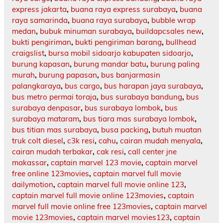
express jakarta
,
buana raya express surabaya
,
buana
raya samarinda
,
buana raya surabaya
,
bubble wrap
medan
,
bubuk minuman surabaya
,
buildapcsales new
,
bukti pengiriman
,
bukti pengiriman barang
,
bullhead
craigslist
,
bursa mobil sidoarjo kabupaten sidoarjo
,
burung kapasan
,
burung mandar batu
,
burung paling
murah
,
burung papasan
,
bus banjarmasin
palangkaraya
,
bus cargo
,
bus harapan jaya surabaya
,
bus metro permai toraja
,
bus surabaya bandung
,
bus
surabaya denpasar
,
bus surabaya lombok
,
bus
surabaya mataram
,
bus tiara mas surabaya lombok
,
bus titian mas surabaya
,
busa packing
,
butuh muatan
truk colt diesel
,
c3k resi
,
cahu
,
cairan mudah menyala
,
cairan mudah terbakar
,
cak resi
,
call center jne
makassar
,
captain marvel 123 movie
,
captain marvel
free online 123movies
,
captain marvel full movie
dailymotion
,
captain marvel full movie online 123
,
captain marvel full movie online 123movies
,
captain
marvel full movie online free 123movies
,
captain marvel
movie 123movies
,
captain marvel movies123
,
captain