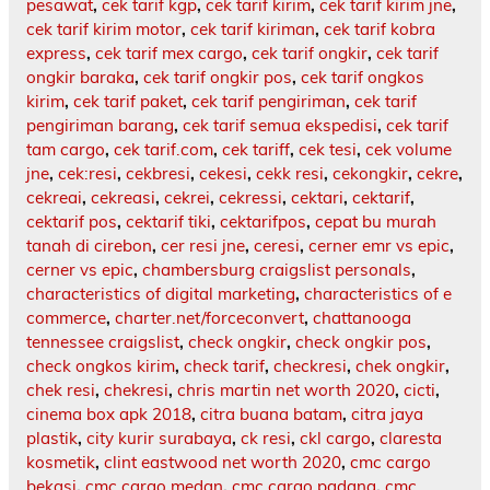
pesawat
,
cek tarif kgp
,
cek tarif kirim
,
cek tarif kirim jne
,
cek tarif kirim motor
,
cek tarif kiriman
,
cek tarif kobra
express
,
cek tarif mex cargo
,
cek tarif ongkir
,
cek tarif
ongkir baraka
,
cek tarif ongkir pos
,
cek tarif ongkos
kirim
,
cek tarif paket
,
cek tarif pengiriman
,
cek tarif
pengiriman barang
,
cek tarif semua ekspedisi
,
cek tarif
tam cargo
,
cek tarif.com
,
cek tariff
,
cek tesi
,
cek volume
jne
,
cek:resi
,
cekbresi
,
cekesi
,
cekk resi
,
cekongkir
,
cekre
,
cekreai
,
cekreasi
,
cekrei
,
cekressi
,
cektari
,
cektarif
,
cektarif pos
,
cektarif tiki
,
cektarifpos
,
cepat bu murah
tanah di cirebon
,
cer resi jne
,
ceresi
,
cerner emr vs epic
,
cerner vs epic
,
chambersburg craigslist personals
,
characteristics of digital marketing
,
characteristics of e
commerce
,
charter.net/forceconvert
,
chattanooga
tennessee craigslist
,
check ongkir
,
check ongkir pos
,
check ongkos kirim
,
check tarif
,
checkresi
,
chek ongkir
,
chek resi
,
chekresi
,
chris martin net worth 2020
,
cicti
,
cinema box apk 2018
,
citra buana batam
,
citra jaya
plastik
,
city kurir surabaya
,
ck resi
,
ckl cargo
,
claresta
kosmetik
,
clint eastwood net worth 2020
,
cmc cargo
bekasi
,
cmc cargo medan
,
cmc cargo padang
,
cmc