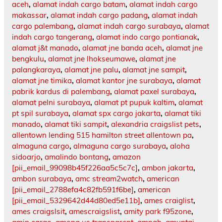
aceh
,
alamat indah cargo batam
,
alamat indah cargo
makassar
,
alamat indah cargo padang
,
alamat indah
cargo palembang
,
alamat indah cargo surabaya
,
alamat
indah cargo tangerang
,
alamat indo cargo pontianak
,
alamat j&t manado
,
alamat jne banda aceh
,
alamat jne
bengkulu
,
alamat jne lhokseumawe
,
alamat jne
palangkaraya
,
alamat jne palu
,
alamat jne sampit
,
alamat jne timika
,
alamat kantor jne surabaya
,
alamat
pabrik kardus di palembang
,
alamat paxel surabaya
,
alamat pelni surabaya
,
alamat pt pupuk kaltim
,
alamat
pt spil surabaya
,
alamat spx cargo jakarta
,
alamat tiki
manado
,
alamat tiki sampit
,
alexandria craigslist pets
,
allentown lending 515 hamilton street allentown pa
,
almaguna cargo
,
almaguna cargo surabaya
,
aloha
sidoarjo
,
amalindo bontang
,
amazon
[pii_email_99098b45f226aa5c5c7c]
,
ambon jakarta
,
ambon surabaya
,
amc stream2watch
,
american
[pii_email_2788efa4c82fb591f6be]
,
american
[pii_email_5329642d44d80ed5e11b]
,
ames craiglist
,
ames craigslsit
,
amescraigslist
,
amity park f95zone
,