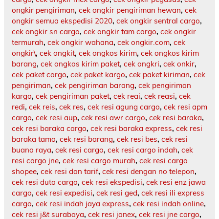
ongkir pengiriman
,
cek ongkir pengiriman hewan
,
cek
ongkir semua ekspedisi 2020
,
cek ongkir sentral cargo
,
cek ongkir sn cargo
,
cek ongkir tam cargo
,
cek ongkir
termurah
,
cek ongkir wahana
,
cek ongkir.com
,
cek
ongkir\
,
cek ongkit
,
cek ongkos kirim
,
cek ongkos kirim
barang
,
cek ongkos kirim paket
,
cek ongkri
,
cek onkir
,
cek paket cargo
,
cek paket kargo
,
cek paket kiriman
,
cek
pengiriman
,
cek pengiriman barang
,
cek pengiriman
kargo
,
cek pengiriman paket
,
cek reai
,
cek reasi
,
cek
redi
,
cek reis
,
cek res
,
cek resi agung cargo
,
cek resi apm
cargo
,
cek resi aup
,
cek resi awr cargo
,
cek resi baraka
,
cek resi baraka cargo
,
cek resi baraka express
,
cek resi
baraka tama
,
cek resi barang
,
cek resi bes
,
cek resi
buana raya
,
cek resi cargo
,
cek resi cargo indah
,
cek
resi cargo jne
,
cek resi cargo murah
,
cek resi cargo
shopee
,
cek resi dan tarif
,
cek resi dengan no telepon
,
cek resi duta cargo
,
cek resi ekspedisi
,
cek resi enz jawa
cargo
,
cek resi expedisi
,
cek resi ged
,
cek resi ili express
cargo
,
cek resi indah jaya express
,
cek resi indah online
,
cek resi j&t surabaya
,
cek resi janex
,
cek resi jne cargo
,