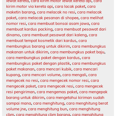
lewat kereta
,
cara kirim motor lewat kereta api
,
cara
kirim motor via kereta api
,
cara lacak paket
,
cara
maketin barang
,
cara melacak no resi
,
cara melacak
paket
,
cara melacak pesanan di shopee
,
cara melihat
nomor resi
,
cara membuat bonsai asam jawa
,
cara
membuat kardus packing
,
cara membuat pesawat dari
dinamo
,
cara membuat pesawat dari kaleng
,
cara
membuat tempat kosmetik dari kardus
,
cara
membungkus barang untuk dikirim
,
cara membungkus
makanan untuk dikirim
,
cara membungkus paket baju
,
cara membungkus paket dengan kardus
,
cara
membungkus paket dengan plastik
,
cara membungkus
paket makanan
,
cara mencari kubik
,
cara mencari
kupang
,
cara mencari volume
,
cara mengali
,
cara
mengecek no resi
,
cara mengecek nomor resi
,
cara
mengecek paket
,
cara mengecek resi
,
cara mengecek
resi pengiriman
,
cara mengemas paket
,
cara mengepak
barang untuk dikirim
,
cara mengetahui kiriman sudah
sampai mana
,
cara menghitung
,
cara menghitung berat
volume jne
,
cara menghitung bun
,
cara menghitung
cbm
,
cara menghitung cbm barang
,
cara menghitung