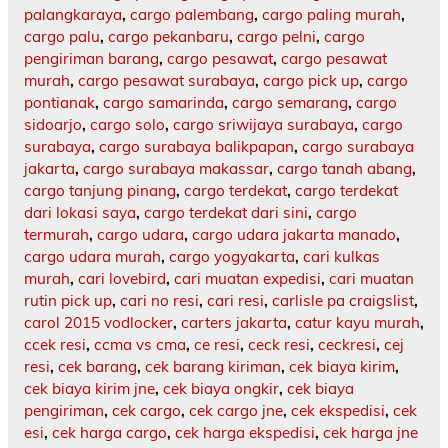
palangkaraya
,
cargo palembang
,
cargo paling murah
,
cargo palu
,
cargo pekanbaru
,
cargo pelni
,
cargo
pengiriman barang
,
cargo pesawat
,
cargo pesawat
murah
,
cargo pesawat surabaya
,
cargo pick up
,
cargo
pontianak
,
cargo samarinda
,
cargo semarang
,
cargo
sidoarjo
,
cargo solo
,
cargo sriwijaya surabaya
,
cargo
surabaya
,
cargo surabaya balikpapan
,
cargo surabaya
jakarta
,
cargo surabaya makassar
,
cargo tanah abang
,
cargo tanjung pinang
,
cargo terdekat
,
cargo terdekat
dari lokasi saya
,
cargo terdekat dari sini
,
cargo
termurah
,
cargo udara
,
cargo udara jakarta manado
,
cargo udara murah
,
cargo yogyakarta
,
cari kulkas
murah
,
cari lovebird
,
cari muatan expedisi
,
cari muatan
rutin pick up
,
cari no resi
,
cari resi
,
carlisle pa craigslist
,
carol 2015 vodlocker
,
carters jakarta
,
catur kayu murah
,
ccek resi
,
ccma vs cma
,
ce resi
,
ceck resi
,
ceckresi
,
cej
resi
,
cek barang
,
cek barang kiriman
,
cek biaya kirim
,
cek biaya kirim jne
,
cek biaya ongkir
,
cek biaya
pengiriman
,
cek cargo
,
cek cargo jne
,
cek ekspedisi
,
cek
esi
,
cek harga cargo
,
cek harga ekspedisi
,
cek harga jne