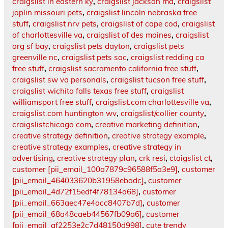
craigslist in eastern ky
,
craigslist jackson ma
,
craigslist
joplin missouri pets
,
craigslist lincoln nebraska free
stuff
,
craigslist nrv pets
,
craigslist of cape cod
,
craigslist
of charlottesville va
,
craigslist of des moines
,
craigslist
org sf bay
,
craigslist pets dayton
,
craigslist pets
greenville nc
,
craigslist pets sac
,
craigslist redding ca
free stuff
,
craigslist sacramento california free stuff
,
craigslist sw va personals
,
craigslist tucson free stuff
,
craigslist wichita falls texas free stuff
,
craigslist
williamsport free stuff
,
craigslist.com charlottesville va
,
craigslist.com huntington wv
,
craigslist/collier county
,
craigslistchicago com
,
creative marketing definition
,
creative strategy definition
,
creative strategy example
,
creative strategy examples
,
creative strategy in
advertising
,
creative strategy plan
,
crk resi
,
ctaigslist ct
,
customer [pii_email_100a7879c96588f5a3e9]
,
customer
[pii_email_464033620b31958ebadc]
,
customer
[pii_email_4d72f15edf4f78134a68]
,
customer
[pii_email_663aec47e4acc8407b7d]
,
customer
[pii_email_68a48caeb44567fb09a6]
,
customer
[pii_email_af2253e2c7d48150d998]
,
cute trendy