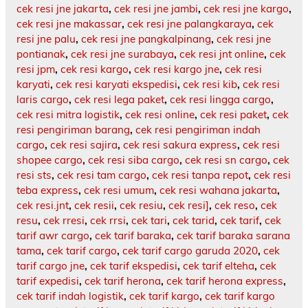
cek resi jne jakarta
,
cek resi jne jambi
,
cek resi jne kargo
,
cek resi jne makassar
,
cek resi jne palangkaraya
,
cek
resi jne palu
,
cek resi jne pangkalpinang
,
cek resi jne
pontianak
,
cek resi jne surabaya
,
cek resi jnt online
,
cek
resi jpm
,
cek resi kargo
,
cek resi kargo jne
,
cek resi
karyati
,
cek resi karyati ekspedisi
,
cek resi kib
,
cek resi
laris cargo
,
cek resi lega paket
,
cek resi lingga cargo
,
cek resi mitra logistik
,
cek resi online
,
cek resi paket
,
cek
resi pengiriman barang
,
cek resi pengiriman indah
cargo
,
cek resi sajira
,
cek resi sakura express
,
cek resi
shopee cargo
,
cek resi siba cargo
,
cek resi sn cargo
,
cek
resi sts
,
cek resi tam cargo
,
cek resi tanpa repot
,
cek resi
teba express
,
cek resi umum
,
cek resi wahana jakarta
,
cek resi.jnt
,
cek resii
,
cek resiu
,
cek resi]
,
cek reso
,
cek
resu
,
cek rresi
,
cek rrsi
,
cek tari
,
cek tarid
,
cek tarif
,
cek
tarif awr cargo
,
cek tarif baraka
,
cek tarif baraka sarana
tama
,
cek tarif cargo
,
cek tarif cargo garuda 2020
,
cek
tarif cargo jne
,
cek tarif ekspedisi
,
cek tarif elteha
,
cek
tarif expedisi
,
cek tarif herona
,
cek tarif herona express
,
cek tarif indah logistik
,
cek tarif kargo
,
cek tarif kargo