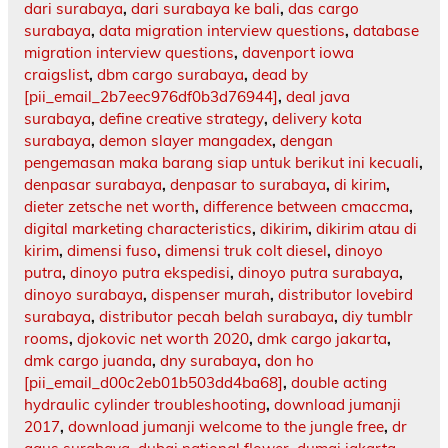
dari surabaya
,
dari surabaya ke bali
,
das cargo
surabaya
,
data migration interview questions
,
database
migration interview questions
,
davenport iowa
craigslist
,
dbm cargo surabaya
,
dead by
[pii_email_2b7eec976df0b3d76944]
,
deal java
surabaya
,
define creative strategy
,
delivery kota
surabaya
,
demon slayer mangadex
,
dengan
pengemasan maka barang siap untuk berikut ini kecuali
,
denpasar surabaya
,
denpasar to surabaya
,
di kirim
,
dieter zetsche net worth
,
difference between cmaccma
,
digital marketing characteristics
,
dikirim
,
dikirim atau di
kirim
,
dimensi fuso
,
dimensi truk colt diesel
,
dinoyo
putra
,
dinoyo putra ekspedisi
,
dinoyo putra surabaya
,
dinoyo surabaya
,
dispenser murah
,
distributor lovebird
surabaya
,
distributor pecah belah surabaya
,
diy tumblr
rooms
,
djokovic net worth 2020
,
dmk cargo jakarta
,
dmk cargo juanda
,
dny surabaya
,
don ho
[pii_email_d00c2eb01b503dd4ba68]
,
double acting
hydraulic cylinder troubleshooting
,
download jumanji
2017
,
download jumanji welcome to the jungle free
,
dr