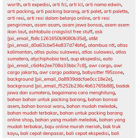
worth
,
arti expedisi
,
arti fcl
,
arti lcl
,
arti nama edwin
,
arti packing
,
arti packing barang
,
arti palet
,
arti palette
,
arti resi
,
arti resi dalam belanja online
,
arti resi
pengiriman
,
asam asam
,
asam jawa bonsai
,
asem asem
ikan laut
,
ashtabula craigslist free stuff
,
ask
[pii_email_fb8c1261650b9080b35d]
,
at&t
[pii_email_d0a63cbe54a837d74bfe]
,
atambua ntt
,
atlas
kalimantan
,
atlas pulau sulawesi
,
atlas sulawesi
,
atlas
sumatera
,
atychiphobia test
,
aup ekspedisi
,
auto
[pii_email_c6d4a2ee708a33bbc7c8]
,
awr cargo
,
awr
cargo jakarta
,
awr cargo padang
,
babysitter f95zone
,
background [pii_email_0a8939ddcfae0cc18e2e]
,
background [pii_email_f5252b236c4b61765b88]
,
badak
jawa dan sumatera
,
bagaimana cara menghitung
,
bahan bahan untuk packing barang
,
bahan bonsai
asem
,
bahan bonsai waru
,
bahan mudah meledak
,
bahan mudah terbakar
,
bahan untuk packing barang
online shop
,
bahan yang mudah meledak
,
bahan yang
mudah terbakar
,
baju online murah meriah
,
bak truk
kayu
,
bali cepat denpasar
,
bali cepat ekspedisi
,
bali