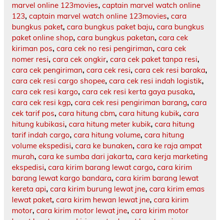
marvel online 123movies
,
captain marvel watch online
123
,
captain marvel watch online 123movies
,
cara
bungkus paket
,
cara bungkus paket baju
,
cara bungkus
paket online shop
,
cara bungkus paketan
,
cara cek
kiriman pos
,
cara cek no resi pengiriman
,
cara cek
nomer resi
,
cara cek ongkir
,
cara cek paket tanpa resi
,
cara cek pengiriman
,
cara cek resi
,
cara cek resi baraka
,
cara cek resi cargo shopee
,
cara cek resi indah logistik
,
cara cek resi kargo
,
cara cek resi kerta gaya pusaka
,
cara cek resi kgp
,
cara cek resi pengiriman barang
,
cara
cek tarif pos
,
cara hitung cbm
,
cara hitung kubik
,
cara
hitung kubikasi
,
cara hitung meter kubik
,
cara hitung
tarif indah cargo
,
cara hitung volume
,
cara hitung
volume ekspedisi
,
cara ke bunaken
,
cara ke raja ampat
murah
,
cara ke sumba dari jakarta
,
cara kerja marketing
ekspedisi
,
cara kirim barang lewat cargo
,
cara kirim
barang lewat kargo bandara
,
cara kirim barang lewat
kereta api
,
cara kirim burung lewat jne
,
cara kirim emas
lewat paket
,
cara kirim hewan lewat jne
,
cara kirim
motor
,
cara kirim motor lewat jne
,
cara kirim motor