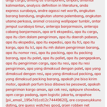
amjp cargo
,
among us transparent
,
ampah
,
amuntai
kalimantan
,
analysis definition in literature
,
anda
express surabaya
,
andre agassi net worth
,
angkutan
barang bandung
,
angkutan utama palembang
,
angkutan
utama perkasa
,
animal crossing wallpaper tumblr
,
antar
jemput surabaya timur
,
anteraja banjarmasin
,
anteraja
cabang banjarmasin
,
apa arti ekspedisi
,
apa itu cargo
,
apa itu cbm dalam pengiriman
,
apa itu daerah pabean
,
apa itu ekspedisi
,
apa itu expedisi
,
apa itu fcl
,
apa itu
kargo
,
apa itu lcl
,
apa itu mh dalam pengiriman barang
,
apa itu nomor resi
,
apa itu packing
,
apa itu packing
barang
,
apa itu palet
,
apa itu pallet
,
apa itu pengepakan
,
apa itu pengiriman cargo
,
apa itu resi
,
apa itu resi
pengiriman
,
apa yang dimaksud dengan palet
,
apa yang
dimaksud dengan resi
,
apa yang dimaksud packing
,
apa
yang dimaksud packing barang
,
apakah jne bisa kirim
motor
,
apakah parfum bisa dibawa ke pesawat
,
apakah
pengiriman kargo aman
,
api cek resi
,
apkpure showbox
,
apm cargo padang
,
apm logistic jakarta
,
arapahoe
[pii_email_195e7d1cd12c74449620]
,
are corpsesykkuno
dating
,
are guess watches good
,
arjen robben net