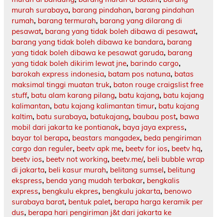
murah surabaya
,
barang pindahan
,
barang pindahan
rumah
,
barang termurah
,
barang yang dilarang di
pesawat
,
barang yang tidak boleh dibawa di pesawat
,
barang yang tidak boleh dibawa ke bandara
,
barang
yang tidak boleh dibawa ke pesawat garuda
,
barang
yang tidak boleh dikirim lewat jne
,
barindo cargo
,
barokah express indonesia
,
batam pos natuna
,
batas
maksimal tinggi muatan truk
,
baton rouge craigslist free
stuff
,
batu alam karang pilang
,
batu kajang
,
batu kajang
kalimantan
,
batu kajang kalimantan timur
,
batu kajang
kaltim
,
batu surabaya
,
batukajang
,
baubau post
,
bawa
mobil dari jakarta ke pontianak
,
baya jaya express
,
bayar tol berapa
,
beastars mangadex
,
beda pengiriman
cargo dan reguler
,
beetv apk me
,
beetv for ios
,
beetv hq
,
beetv ios
,
beetv not working
,
beetv.me/
,
beli bubble wrap
di jakarta
,
beli kasur murah
,
belitang sumsel
,
belitung
ekspress
,
benda yang mudah terbakar
,
bengkalis
express
,
bengkulu ekpres
,
bengkulu jakarta
,
benowo
surabaya barat
,
bentuk palet
,
berapa harga keramik per
dus
,
berapa hari pengiriman j&t dari jakarta ke