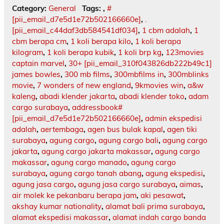
Category:
General
Tags:
,
#
[pii_email_d7e5d1e72b502166660e]
,
.
[pii_email_c44daf3db584541df034]
,
1 cbm adalah
,
1
cbm berapa cm
,
1 koli berapa kilo
,
1 koli berapa
kilogram
,
1 koli berapa kubik
,
1 koli brp kg
,
123movies
captain marvel
,
30+ [pii_email_310f043826db222b49c1]
james bowles
,
300 mb films
,
300mbfilms in
,
300mblinks
movie
,
7 wonders of new england
,
9kmovies win
,
a&w
kaleng
,
abadi klender jakarta
,
abadi klender toko
,
adam
cargo surabaya
,
addressbook#
[pii_email_d7e5d1e72b502166660e]
,
admin ekspedisi
adalah
,
aertembaga
,
agen bus bulak kapal
,
agen tiki
surabaya
,
agung cargo
,
agung cargo bali
,
agung cargo
jakarta
,
agung cargo jakarta makassar
,
agung cargo
makassar
,
agung cargo manado
,
agung cargo
surabaya
,
agung cargo tanah abang
,
agung ekspedisi
,
agung jasa cargo
,
agung jasa cargo surabaya
,
aimas
,
air molek ke pekanbaru berapa jam
,
aki pesawat
,
akshay kumar nationality
,
alamat bali prima surabaya
,
alamat ekspedisi makassar
,
alamat indah cargo banda