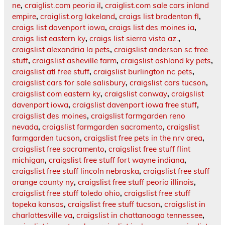
ne
,
craiglist.com peoria il
,
craiglist.com sale cars inland
empire
,
craiglist.org lakeland
,
craigs list bradenton fl
,
craigs list davenport iowa
,
craigs list des moines ia
,
craigs list eastern ky
,
craigs list sierra vista az.
,
craigslist alexandria la pets
,
craigslist anderson sc free
stuff
,
craigslist asheville farm
,
craigslist ashland ky pets
,
craigslist atl free stuff
,
craigslist burlington nc pets
,
craigslist cars for sale salisbury
,
craigslist cars tucson
,
craigslist com eastern ky
,
craigslist conway
,
craigslist
davenport iowa
,
craigslist davenport iowa free stuff
,
craigslist des moines
,
craigslist farmgarden reno
nevada
,
craigslist farmgarden sacramento
,
craigslist
farmgarden tucson
,
craigslist free pets in the nrv area
,
craigslist free sacramento
,
craigslist free stuff flint
michigan
,
craigslist free stuff fort wayne indiana
,
craigslist free stuff lincoln nebraska
,
craigslist free stuff
orange county ny
,
craigslist free stuff peoria illinois
,
craigslist free stuff toledo ohio
,
craigslist free stuff
topeka kansas
,
craigslist free stuff tucson
,
craigslist in
charlottesville va
,
craigslist in chattanooga tennessee
,