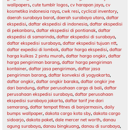
wallpapers
,
cute tumblr logos
,
cv harapan jaya
,
cv
kosmetika indonesia raya
,
cwk resi
,
cyclical inventory
,
daerah surabaya barat
,
daerah surabaya utara
,
daftar
ekspedisi
,
daftar ekspedisi di indonesia
,
daftar ekspedisi
di pekanbaru
,
daftar ekspedisi di pontianak
,
daftar
ekspedisi di samarinda
,
daftar ekspedisi di surabaya
,
daftar ekspedisi surabaya
,
daftar ekspedisi tujuan ntt
,
daftar expedisi di lombok
,
daftar harga ekspedisi
,
daftar
harga kulkas 2 pintu murah
,
daftar harga ongkir
,
daftar
harga pengiriman barang
,
daftar harga pengiriman
kontainer
,
daftar jasa pengiriman
,
daftar jasa
pengiriman barang
,
daftar konveksi di yogyakarta
,
daftar ongkir
,
daftar ongkir baraka
,
daftar ongkir jne
dari bandung
,
daftar perusahaan cargo di bali
,
daftar
perusahaan ekspedisi surabaya
,
daftar perusahaan
ekspedisi surabaya jakarta
,
daftar tarif jne dari
semarang
,
daftar tempat fitnes di banjarmasin
,
daily
bumps wallpaper
,
dakota cargo kota sby
,
dakota cargo
sidoarjo
,
dakota paket
,
dale mercer net worth
,
danau
agung surabaya
,
danau bingkuang
,
danau di surabaya
,