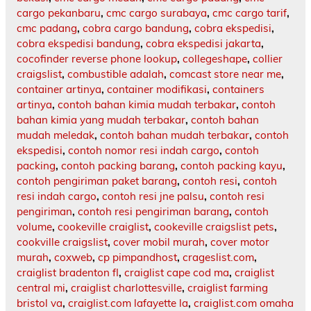
cargo pekanbaru
,
cmc cargo surabaya
,
cmc cargo tarif
,
cmc padang
,
cobra cargo bandung
,
cobra ekspedisi
,
cobra ekspedisi bandung
,
cobra ekspedisi jakarta
,
cocofinder reverse phone lookup
,
collegeshape
,
collier
craigslist
,
combustible adalah
,
comcast store near me
,
container artinya
,
container modifikasi
,
containers
artinya
,
contoh bahan kimia mudah terbakar
,
contoh
bahan kimia yang mudah terbakar
,
contoh bahan
mudah meledak
,
contoh bahan mudah terbakar
,
contoh
ekspedisi
,
contoh nomor resi indah cargo
,
contoh
packing
,
contoh packing barang
,
contoh packing kayu
,
contoh pengiriman paket barang
,
contoh resi
,
contoh
resi indah cargo
,
contoh resi jne palsu
,
contoh resi
pengiriman
,
contoh resi pengiriman barang
,
contoh
volume
,
cookeville craiglist
,
cookeville craigslist pets
,
cookville craigslist
,
cover mobil murah
,
cover motor
murah
,
coxweb
,
cp pimpandhost
,
crageslist.com
,
craiglist bradenton fl
,
craiglist cape cod ma
,
craiglist
central mi
,
craiglist charlottesville
,
craiglist farming
bristol va
,
craiglist.com lafayette la
,
craiglist.com omaha