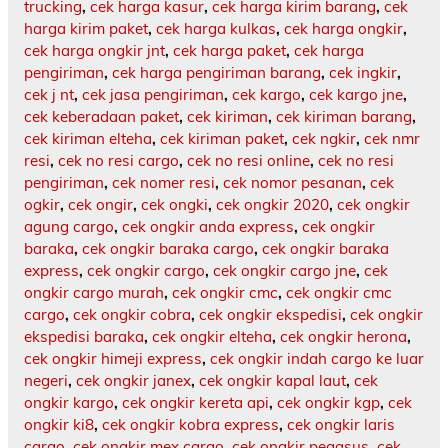
trucking
,
cek harga kasur
,
cek harga kirim barang
,
cek
harga kirim paket
,
cek harga kulkas
,
cek harga ongkir
,
cek harga ongkir jnt
,
cek harga paket
,
cek harga
pengiriman
,
cek harga pengiriman barang
,
cek ingkir
,
cek j nt
,
cek jasa pengiriman
,
cek kargo
,
cek kargo jne
,
cek keberadaan paket
,
cek kiriman
,
cek kiriman barang
,
cek kiriman elteha
,
cek kiriman paket
,
cek ngkir
,
cek nmr
resi
,
cek no resi cargo
,
cek no resi online
,
cek no resi
pengiriman
,
cek nomer resi
,
cek nomor pesanan
,
cek
ogkir
,
cek ongir
,
cek ongki
,
cek ongkir 2020
,
cek ongkir
agung cargo
,
cek ongkir anda express
,
cek ongkir
baraka
,
cek ongkir baraka cargo
,
cek ongkir baraka
express
,
cek ongkir cargo
,
cek ongkir cargo jne
,
cek
ongkir cargo murah
,
cek ongkir cmc
,
cek ongkir cmc
cargo
,
cek ongkir cobra
,
cek ongkir ekspedisi
,
cek ongkir
ekspedisi baraka
,
cek ongkir elteha
,
cek ongkir herona
,
cek ongkir himeji express
,
cek ongkir indah cargo ke luar
negeri
,
cek ongkir janex
,
cek ongkir kapal laut
,
cek
ongkir kargo
,
cek ongkir kereta api
,
cek ongkir kgp
,
cek
ongkir ki8
,
cek ongkir kobra express
,
cek ongkir laris
cargo
,
cek ongkir mex cargo
,
cek ongkir pegasus
,
cek