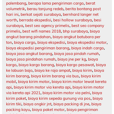
palembang
,
berapa lama pengiriman cargo
,
berat
volumetrik
,
berau tanjung redeb
,
berita bontang post
hari ini
,
berkat sejati surabaya
,
bernhard langer net
worth
,
berrada ekspedisi
,
besi hollow surabaya
,
besi
surabaya
,
best seo agency primelis
,
best seo company
primelis
,
best wifi names 2018
,
bhp surabaya
,
biaya
angkut barang pindahan
,
biaya angkut batubara per
ton
,
biaya cargo
,
biaya ekspedisi
,
biaya ekspedisi motor
,
biaya ekspedisi pengiriman barang
,
biaya indah cargo
,
biaya jasa angkut barang
,
biaya jasa pindah rumah
,
biaya jasa pindahan rumah
,
biaya jne per kg
,
biaya
kargo
,
biaya kargo barang
,
biaya kargo pesawat
,
biaya
ke labuan bajo
,
biaya ke raja ampat
,
biaya kirim
,
biaya
kirim barang
,
biaya kirim barang via bus
,
biaya kirim
mobil
,
biaya kirim motor
,
biaya kirim motor lewat kereta
api
,
biaya kirim motor via kereta api
,
biaya kirim motor
via kereta api 2021
,
biaya kirim motor via pelni
,
biaya
kirim paket
,
biaya kirim sepeda gunung via pos
,
biaya
kirim tiki
,
biaya ongkir jnt
,
biaya packing di jne
,
biaya
packing kayu
,
biaya paket motor
,
biaya pengiriman