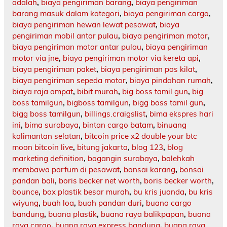
adalah
,
biaya pengiriman barang
,
biaya pengiriman
barang masuk dalam kategori
,
biaya pengiriman cargo
,
biaya pengiriman hewan lewat pesawat
,
biaya
pengiriman mobil antar pulau
,
biaya pengiriman motor
,
biaya pengiriman motor antar pulau
,
biaya pengiriman
motor via jne
,
biaya pengiriman motor via kereta api
,
biaya pengiriman paket
,
biaya pengiriman pos kilat
,
biaya pengiriman sepeda motor
,
biaya pindahan rumah
,
biaya raja ampat
,
bibit murah
,
big boss tamil gun
,
big
boss tamilgun
,
bigboss tamilgun
,
bigg boss tamil gun
,
bigg boss tamilgun
,
billings.craigslist
,
bima ekspres hari
ini
,
bima surabaya
,
bintan cargo batam
,
binuang
kalimantan selatan
,
bitcoin price x2 double your btc
moon bitcoin live
,
bitung jakarta
,
blog 123
,
blog
marketing definition
,
bogangin surabaya
,
bolehkah
membawa parfum di pesawat
,
bonsai karang
,
bonsai
pandan bali
,
boris becker net worth
,
boris becker worth
,
bounce
,
box plastik besar murah
,
bu kris juanda
,
bu kris
wiyung
,
buah loa
,
buah pandan duri
,
buana cargo
bandung
,
buana plastik
,
buana raya balikpapan
,
buana
raya cargo
,
buana raya express bandung
,
buana raya