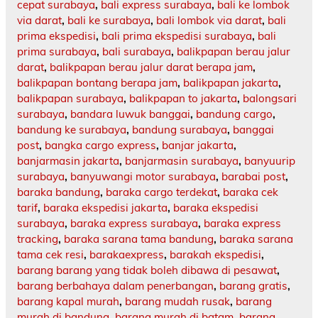
cepat surabaya
,
bali express surabaya
,
bali ke lombok
via darat
,
bali ke surabaya
,
bali lombok via darat
,
bali
prima ekspedisi
,
bali prima ekspedisi surabaya
,
bali
prima surabaya
,
bali surabaya
,
balikpapan berau jalur
darat
,
balikpapan berau jalur darat berapa jam
,
balikpapan bontang berapa jam
,
balikpapan jakarta
,
balikpapan surabaya
,
balikpapan to jakarta
,
balongsari
surabaya
,
bandara luwuk banggai
,
bandung cargo
,
bandung ke surabaya
,
bandung surabaya
,
banggai
post
,
bangka cargo express
,
banjar jakarta
,
banjarmasin jakarta
,
banjarmasin surabaya
,
banyuurip
surabaya
,
banyuwangi motor surabaya
,
barabai post
,
baraka bandung
,
baraka cargo terdekat
,
baraka cek
tarif
,
baraka ekspedisi jakarta
,
baraka ekspedisi
surabaya
,
baraka express surabaya
,
baraka express
tracking
,
baraka sarana tama bandung
,
baraka sarana
tama cek resi
,
barakaexpress
,
barakah ekspedisi
,
barang barang yang tidak boleh dibawa di pesawat
,
barang berbahaya dalam penerbangan
,
barang gratis
,
barang kapal murah
,
barang mudah rusak
,
barang
murah di bandung
,
barang murah di batam
,
barang