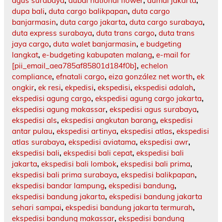
agus surabaya
,
dubai national flower
,
dumai jakarta
,
dupa bali
,
duta cargo balikpapan
,
duta cargo
banjarmasin
,
duta cargo jakarta
,
duta cargo surabaya
,
duta express surabaya
,
duta trans cargo
,
duta trans
jaya cargo
,
duta walet banjarmasin
,
e budgeting
langkat
,
e-budgeting kabupaten malang
,
e-mail for
[pii_email_aea785af85801d184f0b]
,
echelon
compliance
,
efnatali cargo
,
eiza gonzález net worth
,
ek
ongkir
,
ek resi
,
ekpedisi
,
ekspedisi
,
ekspedisi adalah
,
ekspedisi agung cargo
,
ekspedisi agung cargo jakarta
,
ekspedisi agung makassar
,
ekspedisi agus surabaya
,
ekspedisi als
,
ekspedisi angkutan barang
,
ekspedisi
antar pulau
,
ekspedisi artinya
,
ekspedisi atlas
,
ekspedisi
atlas surabaya
,
ekspedisi aviatama
,
ekspedisi awr
,
ekspedisi bali
,
ekspedisi bali cepat
,
ekspedisi bali
jakarta
,
ekspedisi bali lombok
,
ekspedisi bali prima
,
ekspedisi bali prima surabaya
,
ekspedisi balikpapan
,
ekspedisi bandar lampung
,
ekspedisi bandung
,
ekspedisi bandung jakarta
,
ekspedisi bandung jakarta
sehari sampai
,
ekspedisi bandung jakarta termurah
,
ekspedisi bandung makassar
,
ekspedisi bandung