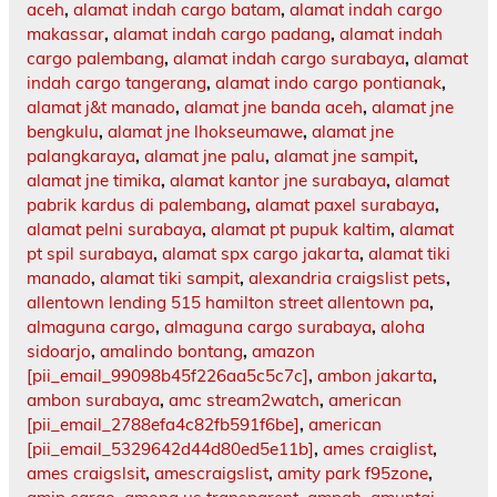
aceh
,
alamat indah cargo batam
,
alamat indah cargo
makassar
,
alamat indah cargo padang
,
alamat indah
cargo palembang
,
alamat indah cargo surabaya
,
alamat
indah cargo tangerang
,
alamat indo cargo pontianak
,
alamat j&t manado
,
alamat jne banda aceh
,
alamat jne
bengkulu
,
alamat jne lhokseumawe
,
alamat jne
palangkaraya
,
alamat jne palu
,
alamat jne sampit
,
alamat jne timika
,
alamat kantor jne surabaya
,
alamat
pabrik kardus di palembang
,
alamat paxel surabaya
,
alamat pelni surabaya
,
alamat pt pupuk kaltim
,
alamat
pt spil surabaya
,
alamat spx cargo jakarta
,
alamat tiki
manado
,
alamat tiki sampit
,
alexandria craigslist pets
,
allentown lending 515 hamilton street allentown pa
,
almaguna cargo
,
almaguna cargo surabaya
,
aloha
sidoarjo
,
amalindo bontang
,
amazon
[pii_email_99098b45f226aa5c5c7c]
,
ambon jakarta
,
ambon surabaya
,
amc stream2watch
,
american
[pii_email_2788efa4c82fb591f6be]
,
american
[pii_email_5329642d44d80ed5e11b]
,
ames craiglist
,
ames craigslsit
,
amescraigslist
,
amity park f95zone
,