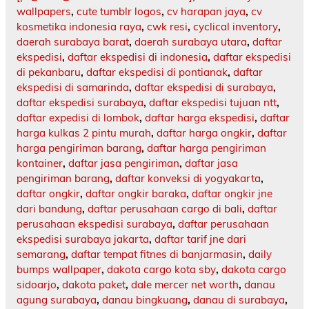
wallpapers
,
cute tumblr logos
,
cv harapan jaya
,
cv
kosmetika indonesia raya
,
cwk resi
,
cyclical inventory
,
daerah surabaya barat
,
daerah surabaya utara
,
daftar
ekspedisi
,
daftar ekspedisi di indonesia
,
daftar ekspedisi
di pekanbaru
,
daftar ekspedisi di pontianak
,
daftar
ekspedisi di samarinda
,
daftar ekspedisi di surabaya
,
daftar ekspedisi surabaya
,
daftar ekspedisi tujuan ntt
,
daftar expedisi di lombok
,
daftar harga ekspedisi
,
daftar
harga kulkas 2 pintu murah
,
daftar harga ongkir
,
daftar
harga pengiriman barang
,
daftar harga pengiriman
kontainer
,
daftar jasa pengiriman
,
daftar jasa
pengiriman barang
,
daftar konveksi di yogyakarta
,
daftar ongkir
,
daftar ongkir baraka
,
daftar ongkir jne
dari bandung
,
daftar perusahaan cargo di bali
,
daftar
perusahaan ekspedisi surabaya
,
daftar perusahaan
ekspedisi surabaya jakarta
,
daftar tarif jne dari
semarang
,
daftar tempat fitnes di banjarmasin
,
daily
bumps wallpaper
,
dakota cargo kota sby
,
dakota cargo
sidoarjo
,
dakota paket
,
dale mercer net worth
,
danau
agung surabaya
,
danau bingkuang
,
danau di surabaya
,