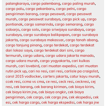
palangkaraya
,
cargo palembang
,
cargo paling murah
,
cargo palu
,
cargo pekanbaru
,
cargo pelni
,
cargo
pengiriman barang
,
cargo pesawat
,
cargo pesawat
murah
,
cargo pesawat surabaya
,
cargo pick up
,
cargo
pontianak
,
cargo samarinda
,
cargo semarang
,
cargo
sidoarjo
,
cargo solo
,
cargo sriwijaya surabaya
,
cargo
surabaya
,
cargo surabaya balikpapan
,
cargo surabaya
jakarta
,
cargo surabaya makassar
,
cargo tanah abang
,
cargo tanjung pinang
,
cargo terdekat
,
cargo terdekat
dari lokasi saya
,
cargo terdekat dari sini
,
cargo
termurah
,
cargo udara
,
cargo udara jakarta manado
,
cargo udara murah
,
cargo yogyakarta
,
cari kulkas
murah
,
cari lovebird
,
cari muatan expedisi
,
cari muatan
rutin pick up
,
cari no resi
,
cari resi
,
carlisle pa craigslist
,
carol 2015 vodlocker
,
carters jakarta
,
catur kayu murah
,
ccek resi
,
ccma vs cma
,
ce resi
,
ceck resi
,
ceckresi
,
cej
resi
,
cek barang
,
cek barang kiriman
,
cek biaya kirim
,
cek biaya kirim jne
,
cek biaya ongkir
,
cek biaya
pengiriman
,
cek cargo
,
cek cargo jne
,
cek ekspedisi
,
cek
esi
,
cek harga cargo
,
cek harga ekspedisi
,
cek harga jne