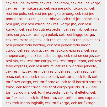
cek resi jne jakarta
,
cek resi jne jambi
,
cek resi jne kargo
,
cek resi jne makassar
,
cek resi jne palangkaraya
,
cek
resi jne palu
,
cek resi jne pangkalpinang
,
cek resi jne
pontianak
,
cek resi jne surabaya
,
cek resi jnt online
,
cek
resi jpm
,
cek resi kargo
,
cek resi kargo jne
,
cek resi
karyati
,
cek resi karyati ekspedisi
,
cek resi kib
,
cek resi
laris cargo
,
cek resi lega paket
,
cek resi lingga cargo
,
cek resi mitra logistik
,
cek resi online
,
cek resi paket
,
cek
resi pengiriman barang
,
cek resi pengiriman indah
cargo
,
cek resi sajira
,
cek resi sakura express
,
cek resi
shopee cargo
,
cek resi siba cargo
,
cek resi sn cargo
,
cek
resi sts
,
cek resi tam cargo
,
cek resi tanpa repot
,
cek resi
teba express
,
cek resi umum
,
cek resi wahana jakarta
,
cek resi.jnt
,
cek resii
,
cek resiu
,
cek resi]
,
cek reso
,
cek
resu
,
cek rresi
,
cek rrsi
,
cek tari
,
cek tarid
,
cek tarif
,
cek
tarif awr cargo
,
cek tarif baraka
,
cek tarif baraka sarana
tama
,
cek tarif cargo
,
cek tarif cargo garuda 2020
,
cek
tarif cargo jne
,
cek tarif ekspedisi
,
cek tarif elteha
,
cek
tarif expedisi
,
cek tarif herona
,
cek tarif herona express
,
cek tarif indah logistik
,
cek tarif kargo
,
cek tarif kargo