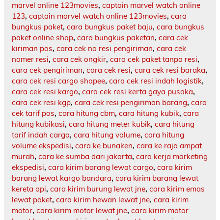
marvel online 123movies
,
captain marvel watch online
123
,
captain marvel watch online 123movies
,
cara
bungkus paket
,
cara bungkus paket baju
,
cara bungkus
paket online shop
,
cara bungkus paketan
,
cara cek
kiriman pos
,
cara cek no resi pengiriman
,
cara cek
nomer resi
,
cara cek ongkir
,
cara cek paket tanpa resi
,
cara cek pengiriman
,
cara cek resi
,
cara cek resi baraka
,
cara cek resi cargo shopee
,
cara cek resi indah logistik
,
cara cek resi kargo
,
cara cek resi kerta gaya pusaka
,
cara cek resi kgp
,
cara cek resi pengiriman barang
,
cara
cek tarif pos
,
cara hitung cbm
,
cara hitung kubik
,
cara
hitung kubikasi
,
cara hitung meter kubik
,
cara hitung
tarif indah cargo
,
cara hitung volume
,
cara hitung
volume ekspedisi
,
cara ke bunaken
,
cara ke raja ampat
murah
,
cara ke sumba dari jakarta
,
cara kerja marketing
ekspedisi
,
cara kirim barang lewat cargo
,
cara kirim
barang lewat kargo bandara
,
cara kirim barang lewat
kereta api
,
cara kirim burung lewat jne
,
cara kirim emas
lewat paket
,
cara kirim hewan lewat jne
,
cara kirim
motor
,
cara kirim motor lewat jne
,
cara kirim motor