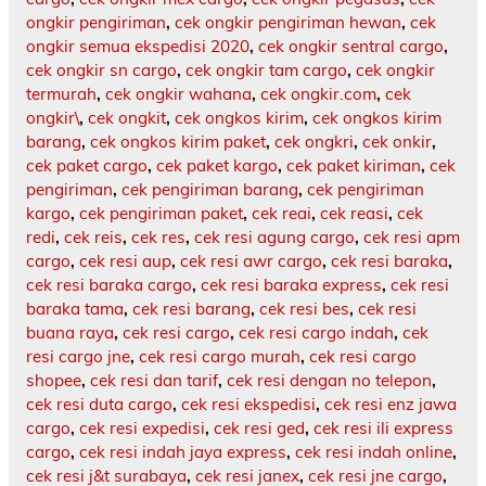
ongkir pengiriman
,
cek ongkir pengiriman hewan
,
cek
ongkir semua ekspedisi 2020
,
cek ongkir sentral cargo
,
cek ongkir sn cargo
,
cek ongkir tam cargo
,
cek ongkir
termurah
,
cek ongkir wahana
,
cek ongkir.com
,
cek
ongkir\
,
cek ongkit
,
cek ongkos kirim
,
cek ongkos kirim
barang
,
cek ongkos kirim paket
,
cek ongkri
,
cek onkir
,
cek paket cargo
,
cek paket kargo
,
cek paket kiriman
,
cek
pengiriman
,
cek pengiriman barang
,
cek pengiriman
kargo
,
cek pengiriman paket
,
cek reai
,
cek reasi
,
cek
redi
,
cek reis
,
cek res
,
cek resi agung cargo
,
cek resi apm
cargo
,
cek resi aup
,
cek resi awr cargo
,
cek resi baraka
,
cek resi baraka cargo
,
cek resi baraka express
,
cek resi
baraka tama
,
cek resi barang
,
cek resi bes
,
cek resi
buana raya
,
cek resi cargo
,
cek resi cargo indah
,
cek
resi cargo jne
,
cek resi cargo murah
,
cek resi cargo
shopee
,
cek resi dan tarif
,
cek resi dengan no telepon
,
cek resi duta cargo
,
cek resi ekspedisi
,
cek resi enz jawa
cargo
,
cek resi expedisi
,
cek resi ged
,
cek resi ili express
cargo
,
cek resi indah jaya express
,
cek resi indah online
,
cek resi j&t surabaya
,
cek resi janex
,
cek resi jne cargo
,