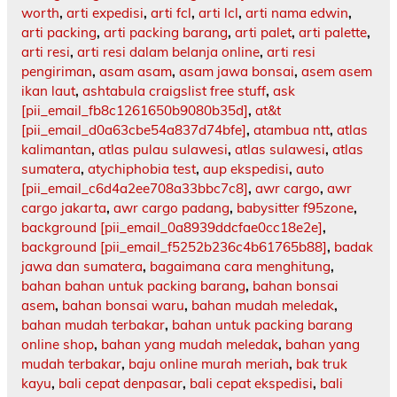
worth
,
arti expedisi
,
arti fcl
,
arti lcl
,
arti nama edwin
,
arti packing
,
arti packing barang
,
arti palet
,
arti palette
,
arti resi
,
arti resi dalam belanja online
,
arti resi
pengiriman
,
asam asam
,
asam jawa bonsai
,
asem asem
ikan laut
,
ashtabula craigslist free stuff
,
ask
[pii_email_fb8c1261650b9080b35d]
,
at&t
[pii_email_d0a63cbe54a837d74bfe]
,
atambua ntt
,
atlas
kalimantan
,
atlas pulau sulawesi
,
atlas sulawesi
,
atlas
sumatera
,
atychiphobia test
,
aup ekspedisi
,
auto
[pii_email_c6d4a2ee708a33bbc7c8]
,
awr cargo
,
awr
cargo jakarta
,
awr cargo padang
,
babysitter f95zone
,
background [pii_email_0a8939ddcfae0cc18e2e]
,
background [pii_email_f5252b236c4b61765b88]
,
badak
jawa dan sumatera
,
bagaimana cara menghitung
,
bahan bahan untuk packing barang
,
bahan bonsai
asem
,
bahan bonsai waru
,
bahan mudah meledak
,
bahan mudah terbakar
,
bahan untuk packing barang
online shop
,
bahan yang mudah meledak
,
bahan yang
mudah terbakar
,
baju online murah meriah
,
bak truk
kayu
,
bali cepat denpasar
,
bali cepat ekspedisi
,
bali