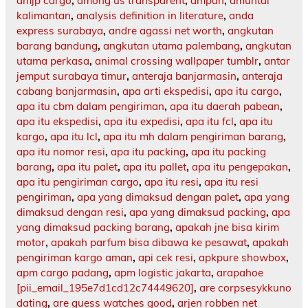
amjp cargo
,
among us transparent
,
ampah
,
amuntai
kalimantan
,
analysis definition in literature
,
anda
express surabaya
,
andre agassi net worth
,
angkutan
barang bandung
,
angkutan utama palembang
,
angkutan
utama perkasa
,
animal crossing wallpaper tumblr
,
antar
jemput surabaya timur
,
anteraja banjarmasin
,
anteraja
cabang banjarmasin
,
apa arti ekspedisi
,
apa itu cargo
,
apa itu cbm dalam pengiriman
,
apa itu daerah pabean
,
apa itu ekspedisi
,
apa itu expedisi
,
apa itu fcl
,
apa itu
kargo
,
apa itu lcl
,
apa itu mh dalam pengiriman barang
,
apa itu nomor resi
,
apa itu packing
,
apa itu packing
barang
,
apa itu palet
,
apa itu pallet
,
apa itu pengepakan
,
apa itu pengiriman cargo
,
apa itu resi
,
apa itu resi
pengiriman
,
apa yang dimaksud dengan palet
,
apa yang
dimaksud dengan resi
,
apa yang dimaksud packing
,
apa
yang dimaksud packing barang
,
apakah jne bisa kirim
motor
,
apakah parfum bisa dibawa ke pesawat
,
apakah
pengiriman kargo aman
,
api cek resi
,
apkpure showbox
,
apm cargo padang
,
apm logistic jakarta
,
arapahoe
[pii_email_195e7d1cd12c74449620]
,
are corpsesykkuno
dating
,
are guess watches good
,
arjen robben net