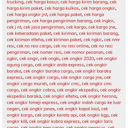
trucking
,
cek harga kasur
,
cek harga kirim barang
,
cek
harga kirim paket
,
cek harga kulkas
,
cek harga ongkir
,
cek harga ongkir jnt
,
cek harga paket
,
cek harga
pengiriman
,
cek harga pengiriman barang
,
cek ingkir
,
cek j nt
,
cek jasa pengiriman
,
cek kargo
,
cek kargo jne
,
cek keberadaan paket
,
cek kiriman
,
cek kiriman barang
,
cek kiriman elteha
,
cek kiriman paket
,
cek ngkir
,
cek nmr
resi
,
cek no resi cargo
,
cek no resi online
,
cek no resi
pengiriman
,
cek nomer resi
,
cek nomor pesanan
,
cek
ogkir
,
cek ongir
,
cek ongki
,
cek ongkir 2020
,
cek ongkir
agung cargo
,
cek ongkir anda express
,
cek ongkir
baraka
,
cek ongkir baraka cargo
,
cek ongkir baraka
express
,
cek ongkir cargo
,
cek ongkir cargo jne
,
cek
ongkir cargo murah
,
cek ongkir cmc
,
cek ongkir cmc
cargo
,
cek ongkir cobra
,
cek ongkir ekspedisi
,
cek ongkir
ekspedisi baraka
,
cek ongkir elteha
,
cek ongkir herona
,
cek ongkir himeji express
,
cek ongkir indah cargo ke luar
negeri
,
cek ongkir janex
,
cek ongkir kapal laut
,
cek
ongkir kargo
,
cek ongkir kereta api
,
cek ongkir kgp
,
cek
ongkir ki8
,
cek ongkir kobra express
,
cek ongkir laris
cargo
,
cek ongkir mex cargo
,
cek ongkir pegasus
,
cek