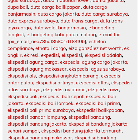
agus surabaya
,
dubai national flower
,
dumai jakarta
,
dupa bali
,
duta cargo balikpapan
,
duta cargo
banjarmasin
,
duta cargo jakarta
,
duta cargo surabaya
,
duta express surabaya
,
duta trans cargo
,
duta trans
jaya cargo
,
duta walet banjarmasin
,
e budgeting
langkat
,
e-budgeting kabupaten malang
,
e-mail for
[pii_email_aea785af85801d184f0b]
,
echelon
compliance
,
efnatali cargo
,
eiza gonzález net worth
,
ek
ongkir
,
ek resi
,
ekpedisi
,
ekspedisi
,
ekspedisi adalah
,
ekspedisi agung cargo
,
ekspedisi agung cargo jakarta
,
ekspedisi agung makassar
,
ekspedisi agus surabaya
,
ekspedisi als
,
ekspedisi angkutan barang
,
ekspedisi
antar pulau
,
ekspedisi artinya
,
ekspedisi atlas
,
ekspedisi
atlas surabaya
,
ekspedisi aviatama
,
ekspedisi awr
,
ekspedisi bali
,
ekspedisi bali cepat
,
ekspedisi bali
jakarta
,
ekspedisi bali lombok
,
ekspedisi bali prima
,
ekspedisi bali prima surabaya
,
ekspedisi balikpapan
,
ekspedisi bandar lampung
,
ekspedisi bandung
,
ekspedisi bandung jakarta
,
ekspedisi bandung jakarta
sehari sampai
,
ekspedisi bandung jakarta termurah
,
ekspedisi bandung makassar
,
ekspedisi bandung