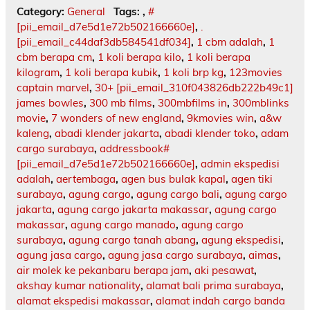
Category:
General
Tags:
,
#
[pii_email_d7e5d1e72b502166660e]
,
.
[pii_email_c44daf3db584541df034]
,
1 cbm adalah
,
1
cbm berapa cm
,
1 koli berapa kilo
,
1 koli berapa
kilogram
,
1 koli berapa kubik
,
1 koli brp kg
,
123movies
captain marvel
,
30+ [pii_email_310f043826db222b49c1]
james bowles
,
300 mb films
,
300mbfilms in
,
300mblinks
movie
,
7 wonders of new england
,
9kmovies win
,
a&w
kaleng
,
abadi klender jakarta
,
abadi klender toko
,
adam
cargo surabaya
,
addressbook#
[pii_email_d7e5d1e72b502166660e]
,
admin ekspedisi
adalah
,
aertembaga
,
agen bus bulak kapal
,
agen tiki
surabaya
,
agung cargo
,
agung cargo bali
,
agung cargo
jakarta
,
agung cargo jakarta makassar
,
agung cargo
makassar
,
agung cargo manado
,
agung cargo
surabaya
,
agung cargo tanah abang
,
agung ekspedisi
,
agung jasa cargo
,
agung jasa cargo surabaya
,
aimas
,
air molek ke pekanbaru berapa jam
,
aki pesawat
,
akshay kumar nationality
,
alamat bali prima surabaya
,
alamat ekspedisi makassar
,
alamat indah cargo banda