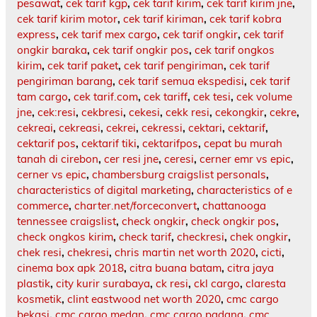
pesawat
,
cek tarif kgp
,
cek tarif kirim
,
cek tarif kirim jne
,
cek tarif kirim motor
,
cek tarif kiriman
,
cek tarif kobra
express
,
cek tarif mex cargo
,
cek tarif ongkir
,
cek tarif
ongkir baraka
,
cek tarif ongkir pos
,
cek tarif ongkos
kirim
,
cek tarif paket
,
cek tarif pengiriman
,
cek tarif
pengiriman barang
,
cek tarif semua ekspedisi
,
cek tarif
tam cargo
,
cek tarif.com
,
cek tariff
,
cek tesi
,
cek volume
jne
,
cek:resi
,
cekbresi
,
cekesi
,
cekk resi
,
cekongkir
,
cekre
,
cekreai
,
cekreasi
,
cekrei
,
cekressi
,
cektari
,
cektarif
,
cektarif pos
,
cektarif tiki
,
cektarifpos
,
cepat bu murah
tanah di cirebon
,
cer resi jne
,
ceresi
,
cerner emr vs epic
,
cerner vs epic
,
chambersburg craigslist personals
,
characteristics of digital marketing
,
characteristics of e
commerce
,
charter.net/forceconvert
,
chattanooga
tennessee craigslist
,
check ongkir
,
check ongkir pos
,
check ongkos kirim
,
check tarif
,
checkresi
,
chek ongkir
,
chek resi
,
chekresi
,
chris martin net worth 2020
,
cicti
,
cinema box apk 2018
,
citra buana batam
,
citra jaya
plastik
,
city kurir surabaya
,
ck resi
,
ckl cargo
,
claresta
kosmetik
,
clint eastwood net worth 2020
,
cmc cargo
bekasi
,
cmc cargo medan
,
cmc cargo padang
,
cmc