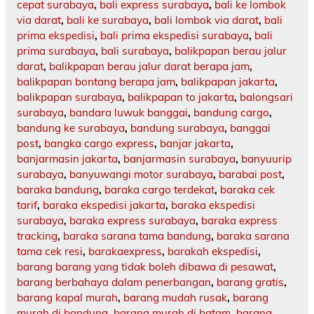
cepat surabaya
,
bali express surabaya
,
bali ke lombok
via darat
,
bali ke surabaya
,
bali lombok via darat
,
bali
prima ekspedisi
,
bali prima ekspedisi surabaya
,
bali
prima surabaya
,
bali surabaya
,
balikpapan berau jalur
darat
,
balikpapan berau jalur darat berapa jam
,
balikpapan bontang berapa jam
,
balikpapan jakarta
,
balikpapan surabaya
,
balikpapan to jakarta
,
balongsari
surabaya
,
bandara luwuk banggai
,
bandung cargo
,
bandung ke surabaya
,
bandung surabaya
,
banggai
post
,
bangka cargo express
,
banjar jakarta
,
banjarmasin jakarta
,
banjarmasin surabaya
,
banyuurip
surabaya
,
banyuwangi motor surabaya
,
barabai post
,
baraka bandung
,
baraka cargo terdekat
,
baraka cek
tarif
,
baraka ekspedisi jakarta
,
baraka ekspedisi
surabaya
,
baraka express surabaya
,
baraka express
tracking
,
baraka sarana tama bandung
,
baraka sarana
tama cek resi
,
barakaexpress
,
barakah ekspedisi
,
barang barang yang tidak boleh dibawa di pesawat
,
barang berbahaya dalam penerbangan
,
barang gratis
,
barang kapal murah
,
barang mudah rusak
,
barang
murah di bandung
,
barang murah di batam
,
barang