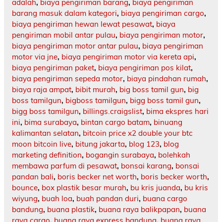
adalah
,
biaya pengiriman barang
,
biaya pengiriman
barang masuk dalam kategori
,
biaya pengiriman cargo
,
biaya pengiriman hewan lewat pesawat
,
biaya
pengiriman mobil antar pulau
,
biaya pengiriman motor
,
biaya pengiriman motor antar pulau
,
biaya pengiriman
motor via jne
,
biaya pengiriman motor via kereta api
,
biaya pengiriman paket
,
biaya pengiriman pos kilat
,
biaya pengiriman sepeda motor
,
biaya pindahan rumah
,
biaya raja ampat
,
bibit murah
,
big boss tamil gun
,
big
boss tamilgun
,
bigboss tamilgun
,
bigg boss tamil gun
,
bigg boss tamilgun
,
billings.craigslist
,
bima ekspres hari
ini
,
bima surabaya
,
bintan cargo batam
,
binuang
kalimantan selatan
,
bitcoin price x2 double your btc
moon bitcoin live
,
bitung jakarta
,
blog 123
,
blog
marketing definition
,
bogangin surabaya
,
bolehkah
membawa parfum di pesawat
,
bonsai karang
,
bonsai
pandan bali
,
boris becker net worth
,
boris becker worth
,
bounce
,
box plastik besar murah
,
bu kris juanda
,
bu kris
wiyung
,
buah loa
,
buah pandan duri
,
buana cargo
bandung
,
buana plastik
,
buana raya balikpapan
,
buana
raya cargo
,
buana raya express bandung
,
buana raya