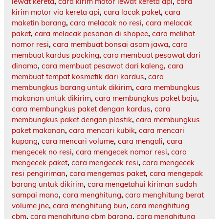
lewat kereta
,
cara kirim motor lewat kereta api
,
cara
kirim motor via kereta api
,
cara lacak paket
,
cara
maketin barang
,
cara melacak no resi
,
cara melacak
paket
,
cara melacak pesanan di shopee
,
cara melihat
nomor resi
,
cara membuat bonsai asam jawa
,
cara
membuat kardus packing
,
cara membuat pesawat dari
dinamo
,
cara membuat pesawat dari kaleng
,
cara
membuat tempat kosmetik dari kardus
,
cara
membungkus barang untuk dikirim
,
cara membungkus
makanan untuk dikirim
,
cara membungkus paket baju
,
cara membungkus paket dengan kardus
,
cara
membungkus paket dengan plastik
,
cara membungkus
paket makanan
,
cara mencari kubik
,
cara mencari
kupang
,
cara mencari volume
,
cara mengali
,
cara
mengecek no resi
,
cara mengecek nomor resi
,
cara
mengecek paket
,
cara mengecek resi
,
cara mengecek
resi pengiriman
,
cara mengemas paket
,
cara mengepak
barang untuk dikirim
,
cara mengetahui kiriman sudah
sampai mana
,
cara menghitung
,
cara menghitung berat
volume jne
,
cara menghitung bun
,
cara menghitung
cbm
,
cara menghitung cbm barang
,
cara menghitung