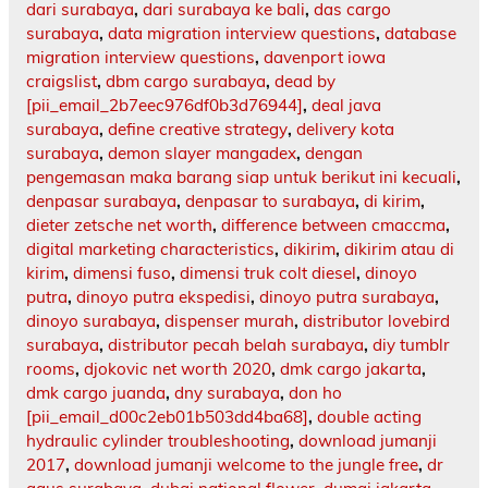
dari surabaya
,
dari surabaya ke bali
,
das cargo
surabaya
,
data migration interview questions
,
database
migration interview questions
,
davenport iowa
craigslist
,
dbm cargo surabaya
,
dead by
[pii_email_2b7eec976df0b3d76944]
,
deal java
surabaya
,
define creative strategy
,
delivery kota
surabaya
,
demon slayer mangadex
,
dengan
pengemasan maka barang siap untuk berikut ini kecuali
,
denpasar surabaya
,
denpasar to surabaya
,
di kirim
,
dieter zetsche net worth
,
difference between cmaccma
,
digital marketing characteristics
,
dikirim
,
dikirim atau di
kirim
,
dimensi fuso
,
dimensi truk colt diesel
,
dinoyo
putra
,
dinoyo putra ekspedisi
,
dinoyo putra surabaya
,
dinoyo surabaya
,
dispenser murah
,
distributor lovebird
surabaya
,
distributor pecah belah surabaya
,
diy tumblr
rooms
,
djokovic net worth 2020
,
dmk cargo jakarta
,
dmk cargo juanda
,
dny surabaya
,
don ho
[pii_email_d00c2eb01b503dd4ba68]
,
double acting
hydraulic cylinder troubleshooting
,
download jumanji
2017
,
download jumanji welcome to the jungle free
,
dr