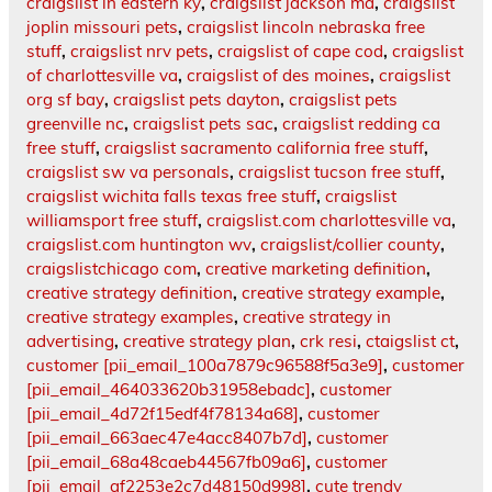
craigslist in eastern ky
,
craigslist jackson ma
,
craigslist
joplin missouri pets
,
craigslist lincoln nebraska free
stuff
,
craigslist nrv pets
,
craigslist of cape cod
,
craigslist
of charlottesville va
,
craigslist of des moines
,
craigslist
org sf bay
,
craigslist pets dayton
,
craigslist pets
greenville nc
,
craigslist pets sac
,
craigslist redding ca
free stuff
,
craigslist sacramento california free stuff
,
craigslist sw va personals
,
craigslist tucson free stuff
,
craigslist wichita falls texas free stuff
,
craigslist
williamsport free stuff
,
craigslist.com charlottesville va
,
craigslist.com huntington wv
,
craigslist/collier county
,
craigslistchicago com
,
creative marketing definition
,
creative strategy definition
,
creative strategy example
,
creative strategy examples
,
creative strategy in
advertising
,
creative strategy plan
,
crk resi
,
ctaigslist ct
,
customer [pii_email_100a7879c96588f5a3e9]
,
customer
[pii_email_464033620b31958ebadc]
,
customer
[pii_email_4d72f15edf4f78134a68]
,
customer
[pii_email_663aec47e4acc8407b7d]
,
customer
[pii_email_68a48caeb44567fb09a6]
,
customer
[pii_email_af2253e2c7d48150d998]
,
cute trendy