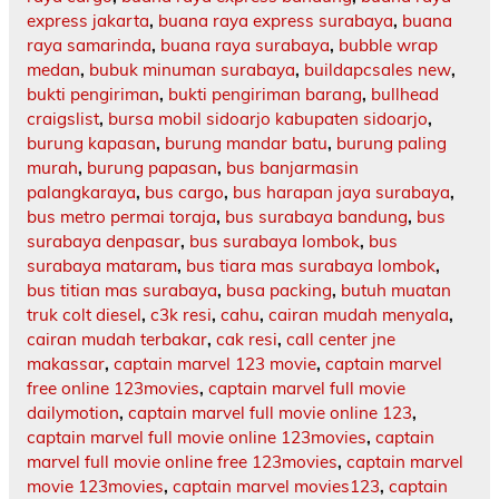
express jakarta
,
buana raya express surabaya
,
buana
raya samarinda
,
buana raya surabaya
,
bubble wrap
medan
,
bubuk minuman surabaya
,
buildapcsales new
,
bukti pengiriman
,
bukti pengiriman barang
,
bullhead
craigslist
,
bursa mobil sidoarjo kabupaten sidoarjo
,
burung kapasan
,
burung mandar batu
,
burung paling
murah
,
burung papasan
,
bus banjarmasin
palangkaraya
,
bus cargo
,
bus harapan jaya surabaya
,
bus metro permai toraja
,
bus surabaya bandung
,
bus
surabaya denpasar
,
bus surabaya lombok
,
bus
surabaya mataram
,
bus tiara mas surabaya lombok
,
bus titian mas surabaya
,
busa packing
,
butuh muatan
truk colt diesel
,
c3k resi
,
cahu
,
cairan mudah menyala
,
cairan mudah terbakar
,
cak resi
,
call center jne
makassar
,
captain marvel 123 movie
,
captain marvel
free online 123movies
,
captain marvel full movie
dailymotion
,
captain marvel full movie online 123
,
captain marvel full movie online 123movies
,
captain
marvel full movie online free 123movies
,
captain marvel
movie 123movies
,
captain marvel movies123
,
captain