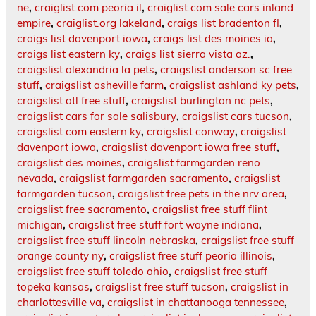
ne
,
craiglist.com peoria il
,
craiglist.com sale cars inland
empire
,
craiglist.org lakeland
,
craigs list bradenton fl
,
craigs list davenport iowa
,
craigs list des moines ia
,
craigs list eastern ky
,
craigs list sierra vista az.
,
craigslist alexandria la pets
,
craigslist anderson sc free
stuff
,
craigslist asheville farm
,
craigslist ashland ky pets
,
craigslist atl free stuff
,
craigslist burlington nc pets
,
craigslist cars for sale salisbury
,
craigslist cars tucson
,
craigslist com eastern ky
,
craigslist conway
,
craigslist
davenport iowa
,
craigslist davenport iowa free stuff
,
craigslist des moines
,
craigslist farmgarden reno
nevada
,
craigslist farmgarden sacramento
,
craigslist
farmgarden tucson
,
craigslist free pets in the nrv area
,
craigslist free sacramento
,
craigslist free stuff flint
michigan
,
craigslist free stuff fort wayne indiana
,
craigslist free stuff lincoln nebraska
,
craigslist free stuff
orange county ny
,
craigslist free stuff peoria illinois
,
craigslist free stuff toledo ohio
,
craigslist free stuff
topeka kansas
,
craigslist free stuff tucson
,
craigslist in
charlottesville va
,
craigslist in chattanooga tennessee
,