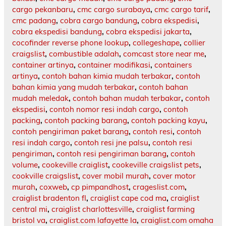
cargo pekanbaru
,
cmc cargo surabaya
,
cmc cargo tarif
,
cmc padang
,
cobra cargo bandung
,
cobra ekspedisi
,
cobra ekspedisi bandung
,
cobra ekspedisi jakarta
,
cocofinder reverse phone lookup
,
collegeshape
,
collier
craigslist
,
combustible adalah
,
comcast store near me
,
container artinya
,
container modifikasi
,
containers
artinya
,
contoh bahan kimia mudah terbakar
,
contoh
bahan kimia yang mudah terbakar
,
contoh bahan
mudah meledak
,
contoh bahan mudah terbakar
,
contoh
ekspedisi
,
contoh nomor resi indah cargo
,
contoh
packing
,
contoh packing barang
,
contoh packing kayu
,
contoh pengiriman paket barang
,
contoh resi
,
contoh
resi indah cargo
,
contoh resi jne palsu
,
contoh resi
pengiriman
,
contoh resi pengiriman barang
,
contoh
volume
,
cookeville craiglist
,
cookeville craigslist pets
,
cookville craigslist
,
cover mobil murah
,
cover motor
murah
,
coxweb
,
cp pimpandhost
,
crageslist.com
,
craiglist bradenton fl
,
craiglist cape cod ma
,
craiglist
central mi
,
craiglist charlottesville
,
craiglist farming
bristol va
,
craiglist.com lafayette la
,
craiglist.com omaha