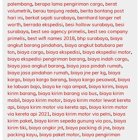
palembang
,
berapa lama pengiriman cargo
,
berat
volumetrik
,
berau tanjung redeb
,
berita bontang post
hari ini
,
berkat sejati surabaya
,
bernhard langer net
worth
,
berrada ekspedisi
,
besi hollow surabaya
,
besi
surabaya
,
best seo agency primelis
,
best seo company
primelis
,
best wifi names 2018
,
bhp surabaya
,
biaya
angkut barang pindahan
,
biaya angkut batubara per
ton
,
biaya cargo
,
biaya ekspedisi
,
biaya ekspedisi motor
,
biaya ekspedisi pengiriman barang
,
biaya indah cargo
,
biaya jasa angkut barang
,
biaya jasa pindah rumah
,
biaya jasa pindahan rumah
,
biaya jne per kg
,
biaya
kargo
,
biaya kargo barang
,
biaya kargo pesawat
,
biaya
ke labuan bajo
,
biaya ke raja ampat
,
biaya kirim
,
biaya
kirim barang
,
biaya kirim barang via bus
,
biaya kirim
mobil
,
biaya kirim motor
,
biaya kirim motor lewat kereta
api
,
biaya kirim motor via kereta api
,
biaya kirim motor
via kereta api 2021
,
biaya kirim motor via pelni
,
biaya
kirim paket
,
biaya kirim sepeda gunung via pos
,
biaya
kirim tiki
,
biaya ongkir jnt
,
biaya packing di jne
,
biaya
packing kayu
,
biaya paket motor
,
biaya pengiriman