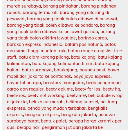
murah surabaya
,
barang pindahan
,
barang pindahan
rumah
,
barang termurah
,
barang yang dilarang di
pesawat
,
barang yang tidak boleh dibawa di pesawat
,
barang yang tidak boleh dibawa ke bandara
,
barang
yang tidak boleh dibawa ke pesawat garuda
,
barang
yang tidak boleh dikirim lewat jne
,
barindo cargo
,
barokah express indonesia
,
batam pos natuna
,
batas
maksimal tinggi muatan truk
,
baton rouge craigslist free
stuff
,
batu alam karang pilang
,
batu kajang
,
batu kajang
kalimantan
,
batu kajang kalimantan timur
,
batu kajang
kaltim
,
batu surabaya
,
batukajang
,
baubau post
,
bawa
mobil dari jakarta ke pontianak
,
baya jaya express
,
bayar tol berapa
,
beastars mangadex
,
beda pengiriman
cargo dan reguler
,
beetv apk me
,
beetv for ios
,
beetv hq
,
beetv ios
,
beetv not working
,
beetv.me/
,
beli bubble wrap
di jakarta
,
beli kasur murah
,
belitang sumsel
,
belitung
ekspress
,
benda yang mudah terbakar
,
bengkalis
express
,
bengkulu ekpres
,
bengkulu jakarta
,
benowo
surabaya barat
,
bentuk palet
,
berapa harga keramik per
dus
,
berapa hari pengiriman j&t dari jakarta ke