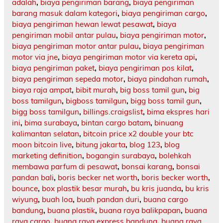
adalah
,
biaya pengiriman barang
,
biaya pengiriman
barang masuk dalam kategori
,
biaya pengiriman cargo
,
biaya pengiriman hewan lewat pesawat
,
biaya
pengiriman mobil antar pulau
,
biaya pengiriman motor
,
biaya pengiriman motor antar pulau
,
biaya pengiriman
motor via jne
,
biaya pengiriman motor via kereta api
,
biaya pengiriman paket
,
biaya pengiriman pos kilat
,
biaya pengiriman sepeda motor
,
biaya pindahan rumah
,
biaya raja ampat
,
bibit murah
,
big boss tamil gun
,
big
boss tamilgun
,
bigboss tamilgun
,
bigg boss tamil gun
,
bigg boss tamilgun
,
billings.craigslist
,
bima ekspres hari
ini
,
bima surabaya
,
bintan cargo batam
,
binuang
kalimantan selatan
,
bitcoin price x2 double your btc
moon bitcoin live
,
bitung jakarta
,
blog 123
,
blog
marketing definition
,
bogangin surabaya
,
bolehkah
membawa parfum di pesawat
,
bonsai karang
,
bonsai
pandan bali
,
boris becker net worth
,
boris becker worth
,
bounce
,
box plastik besar murah
,
bu kris juanda
,
bu kris
wiyung
,
buah loa
,
buah pandan duri
,
buana cargo
bandung
,
buana plastik
,
buana raya balikpapan
,
buana
raya cargo
,
buana raya express bandung
,
buana raya