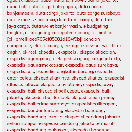
agus surabaya
,
dubai national flower
,
dumai jakarta
,
dupa bali
,
duta cargo balikpapan
,
duta cargo
banjarmasin
,
duta cargo jakarta
,
duta cargo surabaya
,
duta express surabaya
,
duta trans cargo
,
duta trans
jaya cargo
,
duta walet banjarmasin
,
e budgeting
langkat
,
e-budgeting kabupaten malang
,
e-mail for
[pii_email_aea785af85801d184f0b]
,
echelon
compliance
,
efnatali cargo
,
eiza gonzález net worth
,
ek
ongkir
,
ek resi
,
ekpedisi
,
ekspedisi
,
ekspedisi adalah
,
ekspedisi agung cargo
,
ekspedisi agung cargo jakarta
,
ekspedisi agung makassar
,
ekspedisi agus surabaya
,
ekspedisi als
,
ekspedisi angkutan barang
,
ekspedisi
antar pulau
,
ekspedisi artinya
,
ekspedisi atlas
,
ekspedisi
atlas surabaya
,
ekspedisi aviatama
,
ekspedisi awr
,
ekspedisi bali
,
ekspedisi bali cepat
,
ekspedisi bali
jakarta
,
ekspedisi bali lombok
,
ekspedisi bali prima
,
ekspedisi bali prima surabaya
,
ekspedisi balikpapan
,
ekspedisi bandar lampung
,
ekspedisi bandung
,
ekspedisi bandung jakarta
,
ekspedisi bandung jakarta
sehari sampai
,
ekspedisi bandung jakarta termurah
,
ekspedisi bandung makassar
,
ekspedisi bandung