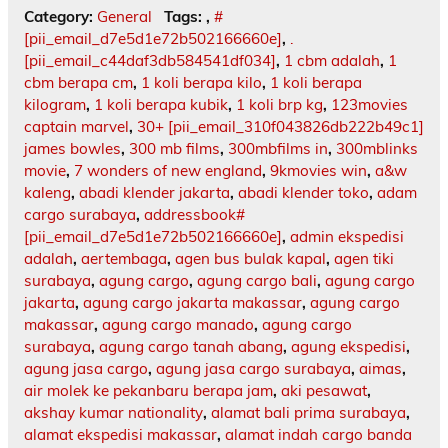
Category:
General
Tags:
,
#
[pii_email_d7e5d1e72b502166660e]
,
.
[pii_email_c44daf3db584541df034]
,
1 cbm adalah
,
1
cbm berapa cm
,
1 koli berapa kilo
,
1 koli berapa
kilogram
,
1 koli berapa kubik
,
1 koli brp kg
,
123movies
captain marvel
,
30+ [pii_email_310f043826db222b49c1]
james bowles
,
300 mb films
,
300mbfilms in
,
300mblinks
movie
,
7 wonders of new england
,
9kmovies win
,
a&w
kaleng
,
abadi klender jakarta
,
abadi klender toko
,
adam
cargo surabaya
,
addressbook#
[pii_email_d7e5d1e72b502166660e]
,
admin ekspedisi
adalah
,
aertembaga
,
agen bus bulak kapal
,
agen tiki
surabaya
,
agung cargo
,
agung cargo bali
,
agung cargo
jakarta
,
agung cargo jakarta makassar
,
agung cargo
makassar
,
agung cargo manado
,
agung cargo
surabaya
,
agung cargo tanah abang
,
agung ekspedisi
,
agung jasa cargo
,
agung jasa cargo surabaya
,
aimas
,
air molek ke pekanbaru berapa jam
,
aki pesawat
,
akshay kumar nationality
,
alamat bali prima surabaya
,
alamat ekspedisi makassar
,
alamat indah cargo banda