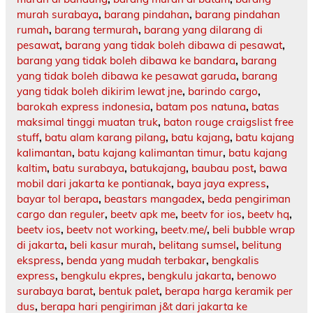
murah surabaya
,
barang pindahan
,
barang pindahan
rumah
,
barang termurah
,
barang yang dilarang di
pesawat
,
barang yang tidak boleh dibawa di pesawat
,
barang yang tidak boleh dibawa ke bandara
,
barang
yang tidak boleh dibawa ke pesawat garuda
,
barang
yang tidak boleh dikirim lewat jne
,
barindo cargo
,
barokah express indonesia
,
batam pos natuna
,
batas
maksimal tinggi muatan truk
,
baton rouge craigslist free
stuff
,
batu alam karang pilang
,
batu kajang
,
batu kajang
kalimantan
,
batu kajang kalimantan timur
,
batu kajang
kaltim
,
batu surabaya
,
batukajang
,
baubau post
,
bawa
mobil dari jakarta ke pontianak
,
baya jaya express
,
bayar tol berapa
,
beastars mangadex
,
beda pengiriman
cargo dan reguler
,
beetv apk me
,
beetv for ios
,
beetv hq
,
beetv ios
,
beetv not working
,
beetv.me/
,
beli bubble wrap
di jakarta
,
beli kasur murah
,
belitang sumsel
,
belitung
ekspress
,
benda yang mudah terbakar
,
bengkalis
express
,
bengkulu ekpres
,
bengkulu jakarta
,
benowo
surabaya barat
,
bentuk palet
,
berapa harga keramik per
dus
,
berapa hari pengiriman j&t dari jakarta ke