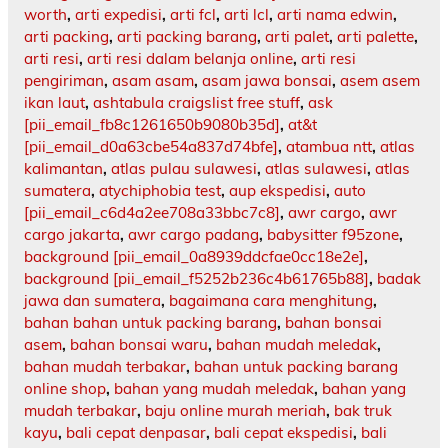
worth
,
arti expedisi
,
arti fcl
,
arti lcl
,
arti nama edwin
,
arti packing
,
arti packing barang
,
arti palet
,
arti palette
,
arti resi
,
arti resi dalam belanja online
,
arti resi
pengiriman
,
asam asam
,
asam jawa bonsai
,
asem asem
ikan laut
,
ashtabula craigslist free stuff
,
ask
[pii_email_fb8c1261650b9080b35d]
,
at&t
[pii_email_d0a63cbe54a837d74bfe]
,
atambua ntt
,
atlas
kalimantan
,
atlas pulau sulawesi
,
atlas sulawesi
,
atlas
sumatera
,
atychiphobia test
,
aup ekspedisi
,
auto
[pii_email_c6d4a2ee708a33bbc7c8]
,
awr cargo
,
awr
cargo jakarta
,
awr cargo padang
,
babysitter f95zone
,
background [pii_email_0a8939ddcfae0cc18e2e]
,
background [pii_email_f5252b236c4b61765b88]
,
badak
jawa dan sumatera
,
bagaimana cara menghitung
,
bahan bahan untuk packing barang
,
bahan bonsai
asem
,
bahan bonsai waru
,
bahan mudah meledak
,
bahan mudah terbakar
,
bahan untuk packing barang
online shop
,
bahan yang mudah meledak
,
bahan yang
mudah terbakar
,
baju online murah meriah
,
bak truk
kayu
,
bali cepat denpasar
,
bali cepat ekspedisi
,
bali