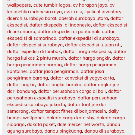
wallpapers
,
cute tumblr logos
,
cv harapan jaya
,
cv
kosmetika indonesia raya
,
cwk resi
,
cyclical inventory
,
daerah surabaya barat
,
daerah surabaya utara
,
daftar
ekspedisi
,
daftar ekspedisi di indonesia
,
daftar ekspedisi
di pekanbaru
,
daftar ekspedisi di pontianak
,
daftar
ekspedisi di samarinda
,
daftar ekspedisi di surabaya
,
daftar ekspedisi surabaya
,
daftar ekspedisi tujuan ntt
,
daftar expedisi di lombok
,
daftar harga ekspedisi
,
daftar
harga kulkas 2 pintu murah
,
daftar harga ongkir
,
daftar
harga pengiriman barang
,
daftar harga pengiriman
kontainer
,
daftar jasa pengiriman
,
daftar jasa
pengiriman barang
,
daftar konveksi di yogyakarta
,
daftar ongkir
,
daftar ongkir baraka
,
daftar ongkir jne
dari bandung
,
daftar perusahaan cargo di bali
,
daftar
perusahaan ekspedisi surabaya
,
daftar perusahaan
ekspedisi surabaya jakarta
,
daftar tarif jne dari
semarang
,
daftar tempat fitnes di banjarmasin
,
daily
bumps wallpaper
,
dakota cargo kota sby
,
dakota cargo
sidoarjo
,
dakota paket
,
dale mercer net worth
,
danau
agung surabaya
,
danau bingkuang
,
danau di surabaya
,