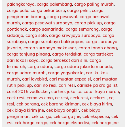
palangkaraya
,
cargo palembang
,
cargo paling murah
,
cargo palu
,
cargo pekanbaru
,
cargo pelni
,
cargo
pengiriman barang
,
cargo pesawat
,
cargo pesawat
murah
,
cargo pesawat surabaya
,
cargo pick up
,
cargo
pontianak
,
cargo samarinda
,
cargo semarang
,
cargo
sidoarjo
,
cargo solo
,
cargo sriwijaya surabaya
,
cargo
surabaya
,
cargo surabaya balikpapan
,
cargo surabaya
jakarta
,
cargo surabaya makassar
,
cargo tanah abang
,
cargo tanjung pinang
,
cargo terdekat
,
cargo terdekat
dari lokasi saya
,
cargo terdekat dari sini
,
cargo
termurah
,
cargo udara
,
cargo udara jakarta manado
,
cargo udara murah
,
cargo yogyakarta
,
cari kulkas
murah
,
cari lovebird
,
cari muatan expedisi
,
cari muatan
rutin pick up
,
cari no resi
,
cari resi
,
carlisle pa craigslist
,
carol 2015 vodlocker
,
carters jakarta
,
catur kayu murah
,
ccek resi
,
ccma vs cma
,
ce resi
,
ceck resi
,
ceckresi
,
cej
resi
,
cek barang
,
cek barang kiriman
,
cek biaya kirim
,
cek biaya kirim jne
,
cek biaya ongkir
,
cek biaya
pengiriman
,
cek cargo
,
cek cargo jne
,
cek ekspedisi
,
cek
esi
,
cek harga cargo
,
cek harga ekspedisi
,
cek harga jne