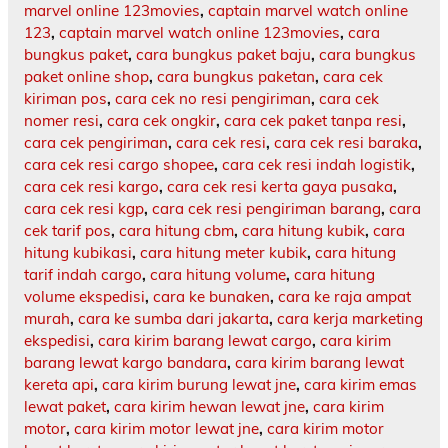
marvel online 123movies
,
captain marvel watch online
123
,
captain marvel watch online 123movies
,
cara
bungkus paket
,
cara bungkus paket baju
,
cara bungkus
paket online shop
,
cara bungkus paketan
,
cara cek
kiriman pos
,
cara cek no resi pengiriman
,
cara cek
nomer resi
,
cara cek ongkir
,
cara cek paket tanpa resi
,
cara cek pengiriman
,
cara cek resi
,
cara cek resi baraka
,
cara cek resi cargo shopee
,
cara cek resi indah logistik
,
cara cek resi kargo
,
cara cek resi kerta gaya pusaka
,
cara cek resi kgp
,
cara cek resi pengiriman barang
,
cara
cek tarif pos
,
cara hitung cbm
,
cara hitung kubik
,
cara
hitung kubikasi
,
cara hitung meter kubik
,
cara hitung
tarif indah cargo
,
cara hitung volume
,
cara hitung
volume ekspedisi
,
cara ke bunaken
,
cara ke raja ampat
murah
,
cara ke sumba dari jakarta
,
cara kerja marketing
ekspedisi
,
cara kirim barang lewat cargo
,
cara kirim
barang lewat kargo bandara
,
cara kirim barang lewat
kereta api
,
cara kirim burung lewat jne
,
cara kirim emas
lewat paket
,
cara kirim hewan lewat jne
,
cara kirim
motor
,
cara kirim motor lewat jne
,
cara kirim motor