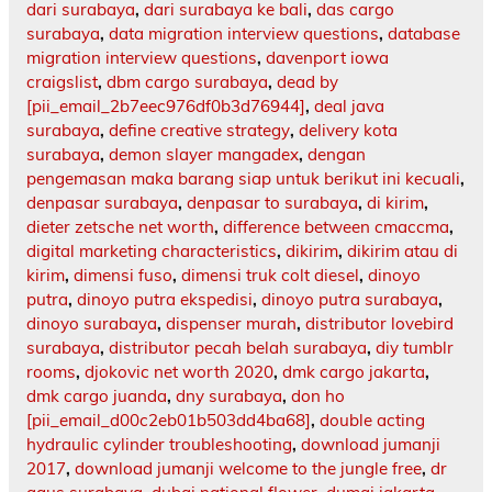
dari surabaya
,
dari surabaya ke bali
,
das cargo
surabaya
,
data migration interview questions
,
database
migration interview questions
,
davenport iowa
craigslist
,
dbm cargo surabaya
,
dead by
[pii_email_2b7eec976df0b3d76944]
,
deal java
surabaya
,
define creative strategy
,
delivery kota
surabaya
,
demon slayer mangadex
,
dengan
pengemasan maka barang siap untuk berikut ini kecuali
,
denpasar surabaya
,
denpasar to surabaya
,
di kirim
,
dieter zetsche net worth
,
difference between cmaccma
,
digital marketing characteristics
,
dikirim
,
dikirim atau di
kirim
,
dimensi fuso
,
dimensi truk colt diesel
,
dinoyo
putra
,
dinoyo putra ekspedisi
,
dinoyo putra surabaya
,
dinoyo surabaya
,
dispenser murah
,
distributor lovebird
surabaya
,
distributor pecah belah surabaya
,
diy tumblr
rooms
,
djokovic net worth 2020
,
dmk cargo jakarta
,
dmk cargo juanda
,
dny surabaya
,
don ho
[pii_email_d00c2eb01b503dd4ba68]
,
double acting
hydraulic cylinder troubleshooting
,
download jumanji
2017
,
download jumanji welcome to the jungle free
,
dr