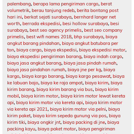
palembang
,
berapa lama pengiriman cargo
,
berat
volumetrik
,
berau tanjung redeb
,
berita bontang post
hari ini
,
berkat sejati surabaya
,
bernhard langer net
worth
,
berrada ekspedisi
,
besi hollow surabaya
,
besi
surabaya
,
best seo agency primelis
,
best seo company
primelis
,
best wifi names 2018
,
bhp surabaya
,
biaya
angkut barang pindahan
,
biaya angkut batubara per
ton
,
biaya cargo
,
biaya ekspedisi
,
biaya ekspedisi motor
,
biaya ekspedisi pengiriman barang
,
biaya indah cargo
,
biaya jasa angkut barang
,
biaya jasa pindah rumah
,
biaya jasa pindahan rumah
,
biaya jne per kg
,
biaya
kargo
,
biaya kargo barang
,
biaya kargo pesawat
,
biaya
ke labuan bajo
,
biaya ke raja ampat
,
biaya kirim
,
biaya
kirim barang
,
biaya kirim barang via bus
,
biaya kirim
mobil
,
biaya kirim motor
,
biaya kirim motor lewat kereta
api
,
biaya kirim motor via kereta api
,
biaya kirim motor
via kereta api 2021
,
biaya kirim motor via pelni
,
biaya
kirim paket
,
biaya kirim sepeda gunung via pos
,
biaya
kirim tiki
,
biaya ongkir jnt
,
biaya packing di jne
,
biaya
packing kayu
,
biaya paket motor
,
biaya pengiriman