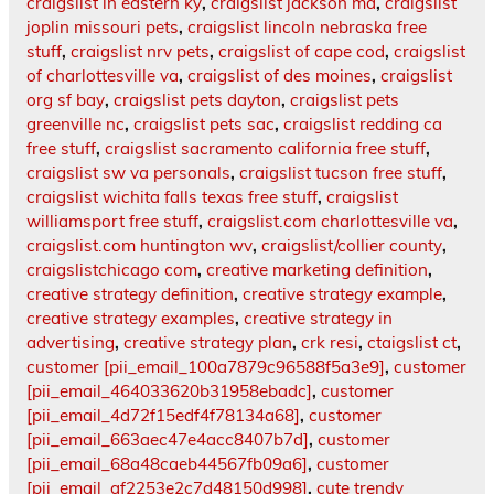
craigslist in eastern ky
,
craigslist jackson ma
,
craigslist
joplin missouri pets
,
craigslist lincoln nebraska free
stuff
,
craigslist nrv pets
,
craigslist of cape cod
,
craigslist
of charlottesville va
,
craigslist of des moines
,
craigslist
org sf bay
,
craigslist pets dayton
,
craigslist pets
greenville nc
,
craigslist pets sac
,
craigslist redding ca
free stuff
,
craigslist sacramento california free stuff
,
craigslist sw va personals
,
craigslist tucson free stuff
,
craigslist wichita falls texas free stuff
,
craigslist
williamsport free stuff
,
craigslist.com charlottesville va
,
craigslist.com huntington wv
,
craigslist/collier county
,
craigslistchicago com
,
creative marketing definition
,
creative strategy definition
,
creative strategy example
,
creative strategy examples
,
creative strategy in
advertising
,
creative strategy plan
,
crk resi
,
ctaigslist ct
,
customer [pii_email_100a7879c96588f5a3e9]
,
customer
[pii_email_464033620b31958ebadc]
,
customer
[pii_email_4d72f15edf4f78134a68]
,
customer
[pii_email_663aec47e4acc8407b7d]
,
customer
[pii_email_68a48caeb44567fb09a6]
,
customer
[pii_email_af2253e2c7d48150d998]
,
cute trendy