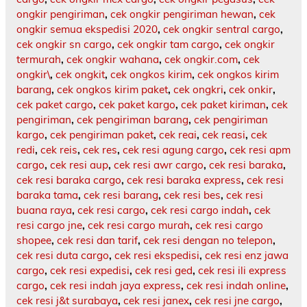
ongkir pengiriman
,
cek ongkir pengiriman hewan
,
cek
ongkir semua ekspedisi 2020
,
cek ongkir sentral cargo
,
cek ongkir sn cargo
,
cek ongkir tam cargo
,
cek ongkir
termurah
,
cek ongkir wahana
,
cek ongkir.com
,
cek
ongkir\
,
cek ongkit
,
cek ongkos kirim
,
cek ongkos kirim
barang
,
cek ongkos kirim paket
,
cek ongkri
,
cek onkir
,
cek paket cargo
,
cek paket kargo
,
cek paket kiriman
,
cek
pengiriman
,
cek pengiriman barang
,
cek pengiriman
kargo
,
cek pengiriman paket
,
cek reai
,
cek reasi
,
cek
redi
,
cek reis
,
cek res
,
cek resi agung cargo
,
cek resi apm
cargo
,
cek resi aup
,
cek resi awr cargo
,
cek resi baraka
,
cek resi baraka cargo
,
cek resi baraka express
,
cek resi
baraka tama
,
cek resi barang
,
cek resi bes
,
cek resi
buana raya
,
cek resi cargo
,
cek resi cargo indah
,
cek
resi cargo jne
,
cek resi cargo murah
,
cek resi cargo
shopee
,
cek resi dan tarif
,
cek resi dengan no telepon
,
cek resi duta cargo
,
cek resi ekspedisi
,
cek resi enz jawa
cargo
,
cek resi expedisi
,
cek resi ged
,
cek resi ili express
cargo
,
cek resi indah jaya express
,
cek resi indah online
,
cek resi j&t surabaya
,
cek resi janex
,
cek resi jne cargo
,