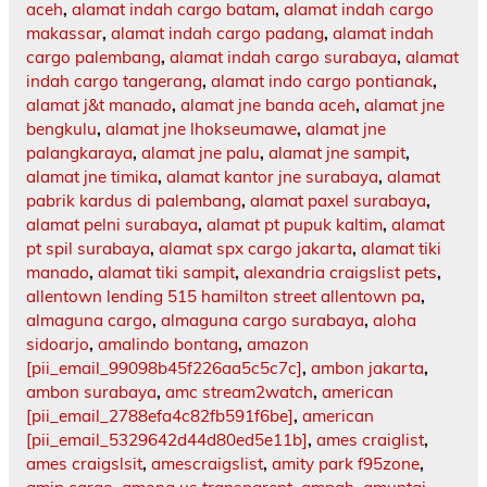
aceh
,
alamat indah cargo batam
,
alamat indah cargo
makassar
,
alamat indah cargo padang
,
alamat indah
cargo palembang
,
alamat indah cargo surabaya
,
alamat
indah cargo tangerang
,
alamat indo cargo pontianak
,
alamat j&t manado
,
alamat jne banda aceh
,
alamat jne
bengkulu
,
alamat jne lhokseumawe
,
alamat jne
palangkaraya
,
alamat jne palu
,
alamat jne sampit
,
alamat jne timika
,
alamat kantor jne surabaya
,
alamat
pabrik kardus di palembang
,
alamat paxel surabaya
,
alamat pelni surabaya
,
alamat pt pupuk kaltim
,
alamat
pt spil surabaya
,
alamat spx cargo jakarta
,
alamat tiki
manado
,
alamat tiki sampit
,
alexandria craigslist pets
,
allentown lending 515 hamilton street allentown pa
,
almaguna cargo
,
almaguna cargo surabaya
,
aloha
sidoarjo
,
amalindo bontang
,
amazon
[pii_email_99098b45f226aa5c5c7c]
,
ambon jakarta
,
ambon surabaya
,
amc stream2watch
,
american
[pii_email_2788efa4c82fb591f6be]
,
american
[pii_email_5329642d44d80ed5e11b]
,
ames craiglist
,
ames craigslsit
,
amescraigslist
,
amity park f95zone
,