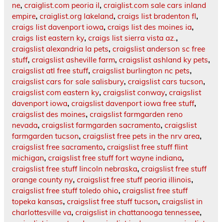
ne
,
craiglist.com peoria il
,
craiglist.com sale cars inland
empire
,
craiglist.org lakeland
,
craigs list bradenton fl
,
craigs list davenport iowa
,
craigs list des moines ia
,
craigs list eastern ky
,
craigs list sierra vista az.
,
craigslist alexandria la pets
,
craigslist anderson sc free
stuff
,
craigslist asheville farm
,
craigslist ashland ky pets
,
craigslist atl free stuff
,
craigslist burlington nc pets
,
craigslist cars for sale salisbury
,
craigslist cars tucson
,
craigslist com eastern ky
,
craigslist conway
,
craigslist
davenport iowa
,
craigslist davenport iowa free stuff
,
craigslist des moines
,
craigslist farmgarden reno
nevada
,
craigslist farmgarden sacramento
,
craigslist
farmgarden tucson
,
craigslist free pets in the nrv area
,
craigslist free sacramento
,
craigslist free stuff flint
michigan
,
craigslist free stuff fort wayne indiana
,
craigslist free stuff lincoln nebraska
,
craigslist free stuff
orange county ny
,
craigslist free stuff peoria illinois
,
craigslist free stuff toledo ohio
,
craigslist free stuff
topeka kansas
,
craigslist free stuff tucson
,
craigslist in
charlottesville va
,
craigslist in chattanooga tennessee
,