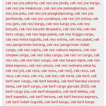
cek resi jne jakarta
,
cek resi jne jambi
,
cek resi jne kargo
,
cek resi jne makassar
,
cek resi jne palangkaraya
,
cek
resi jne palu
,
cek resi jne pangkalpinang
,
cek resi jne
pontianak
,
cek resi jne surabaya
,
cek resi jnt online
,
cek
resi jpm
,
cek resi kargo
,
cek resi kargo jne
,
cek resi
karyati
,
cek resi karyati ekspedisi
,
cek resi kib
,
cek resi
laris cargo
,
cek resi lega paket
,
cek resi lingga cargo
,
cek resi mitra logistik
,
cek resi online
,
cek resi paket
,
cek
resi pengiriman barang
,
cek resi pengiriman indah
cargo
,
cek resi sajira
,
cek resi sakura express
,
cek resi
shopee cargo
,
cek resi siba cargo
,
cek resi sn cargo
,
cek
resi sts
,
cek resi tam cargo
,
cek resi tanpa repot
,
cek resi
teba express
,
cek resi umum
,
cek resi wahana jakarta
,
cek resi.jnt
,
cek resii
,
cek resiu
,
cek resi]
,
cek reso
,
cek
resu
,
cek rresi
,
cek rrsi
,
cek tari
,
cek tarid
,
cek tarif
,
cek
tarif awr cargo
,
cek tarif baraka
,
cek tarif baraka sarana
tama
,
cek tarif cargo
,
cek tarif cargo garuda 2020
,
cek
tarif cargo jne
,
cek tarif ekspedisi
,
cek tarif elteha
,
cek
tarif expedisi
,
cek tarif herona
,
cek tarif herona express
,
cek tarif indah logistik
,
cek tarif kargo
,
cek tarif kargo