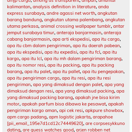
amjp cargo
,
among us transparent
,
ampah
,
amuntai
kalimantan
,
analysis definition in literature
,
anda
express surabaya
,
andre agassi net worth
,
angkutan
barang bandung
,
angkutan utama palembang
,
angkutan
utama perkasa
,
animal crossing wallpaper tumblr
,
antar
jemput surabaya timur
,
anteraja banjarmasin
,
anteraja
cabang banjarmasin
,
apa arti ekspedisi
,
apa itu cargo
,
apa itu cbm dalam pengiriman
,
apa itu daerah pabean
,
apa itu ekspedisi
,
apa itu expedisi
,
apa itu fcl
,
apa itu
kargo
,
apa itu lcl
,
apa itu mh dalam pengiriman barang
,
apa itu nomor resi
,
apa itu packing
,
apa itu packing
barang
,
apa itu palet
,
apa itu pallet
,
apa itu pengepakan
,
apa itu pengiriman cargo
,
apa itu resi
,
apa itu resi
pengiriman
,
apa yang dimaksud dengan palet
,
apa yang
dimaksud dengan resi
,
apa yang dimaksud packing
,
apa
yang dimaksud packing barang
,
apakah jne bisa kirim
motor
,
apakah parfum bisa dibawa ke pesawat
,
apakah
pengiriman kargo aman
,
api cek resi
,
apkpure showbox
,
apm cargo padang
,
apm logistic jakarta
,
arapahoe
[pii_email_195e7d1cd12c74449620]
,
are corpsesykkuno
dating
,
are guess watches good
,
arjen robben net