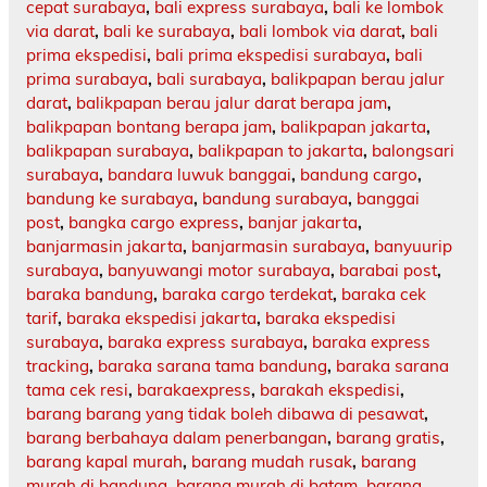
cepat surabaya
,
bali express surabaya
,
bali ke lombok
via darat
,
bali ke surabaya
,
bali lombok via darat
,
bali
prima ekspedisi
,
bali prima ekspedisi surabaya
,
bali
prima surabaya
,
bali surabaya
,
balikpapan berau jalur
darat
,
balikpapan berau jalur darat berapa jam
,
balikpapan bontang berapa jam
,
balikpapan jakarta
,
balikpapan surabaya
,
balikpapan to jakarta
,
balongsari
surabaya
,
bandara luwuk banggai
,
bandung cargo
,
bandung ke surabaya
,
bandung surabaya
,
banggai
post
,
bangka cargo express
,
banjar jakarta
,
banjarmasin jakarta
,
banjarmasin surabaya
,
banyuurip
surabaya
,
banyuwangi motor surabaya
,
barabai post
,
baraka bandung
,
baraka cargo terdekat
,
baraka cek
tarif
,
baraka ekspedisi jakarta
,
baraka ekspedisi
surabaya
,
baraka express surabaya
,
baraka express
tracking
,
baraka sarana tama bandung
,
baraka sarana
tama cek resi
,
barakaexpress
,
barakah ekspedisi
,
barang barang yang tidak boleh dibawa di pesawat
,
barang berbahaya dalam penerbangan
,
barang gratis
,
barang kapal murah
,
barang mudah rusak
,
barang
murah di bandung
,
barang murah di batam
,
barang