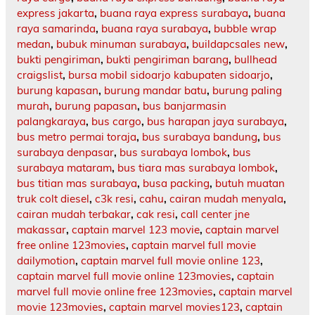
express jakarta
,
buana raya express surabaya
,
buana
raya samarinda
,
buana raya surabaya
,
bubble wrap
medan
,
bubuk minuman surabaya
,
buildapcsales new
,
bukti pengiriman
,
bukti pengiriman barang
,
bullhead
craigslist
,
bursa mobil sidoarjo kabupaten sidoarjo
,
burung kapasan
,
burung mandar batu
,
burung paling
murah
,
burung papasan
,
bus banjarmasin
palangkaraya
,
bus cargo
,
bus harapan jaya surabaya
,
bus metro permai toraja
,
bus surabaya bandung
,
bus
surabaya denpasar
,
bus surabaya lombok
,
bus
surabaya mataram
,
bus tiara mas surabaya lombok
,
bus titian mas surabaya
,
busa packing
,
butuh muatan
truk colt diesel
,
c3k resi
,
cahu
,
cairan mudah menyala
,
cairan mudah terbakar
,
cak resi
,
call center jne
makassar
,
captain marvel 123 movie
,
captain marvel
free online 123movies
,
captain marvel full movie
dailymotion
,
captain marvel full movie online 123
,
captain marvel full movie online 123movies
,
captain
marvel full movie online free 123movies
,
captain marvel
movie 123movies
,
captain marvel movies123
,
captain