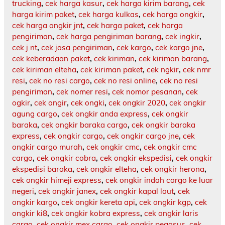
trucking
,
cek harga kasur
,
cek harga kirim barang
,
cek
harga kirim paket
,
cek harga kulkas
,
cek harga ongkir
,
cek harga ongkir jnt
,
cek harga paket
,
cek harga
pengiriman
,
cek harga pengiriman barang
,
cek ingkir
,
cek j nt
,
cek jasa pengiriman
,
cek kargo
,
cek kargo jne
,
cek keberadaan paket
,
cek kiriman
,
cek kiriman barang
,
cek kiriman elteha
,
cek kiriman paket
,
cek ngkir
,
cek nmr
resi
,
cek no resi cargo
,
cek no resi online
,
cek no resi
pengiriman
,
cek nomer resi
,
cek nomor pesanan
,
cek
ogkir
,
cek ongir
,
cek ongki
,
cek ongkir 2020
,
cek ongkir
agung cargo
,
cek ongkir anda express
,
cek ongkir
baraka
,
cek ongkir baraka cargo
,
cek ongkir baraka
express
,
cek ongkir cargo
,
cek ongkir cargo jne
,
cek
ongkir cargo murah
,
cek ongkir cmc
,
cek ongkir cmc
cargo
,
cek ongkir cobra
,
cek ongkir ekspedisi
,
cek ongkir
ekspedisi baraka
,
cek ongkir elteha
,
cek ongkir herona
,
cek ongkir himeji express
,
cek ongkir indah cargo ke luar
negeri
,
cek ongkir janex
,
cek ongkir kapal laut
,
cek
ongkir kargo
,
cek ongkir kereta api
,
cek ongkir kgp
,
cek
ongkir ki8
,
cek ongkir kobra express
,
cek ongkir laris
cargo
,
cek ongkir mex cargo
,
cek ongkir pegasus
,
cek