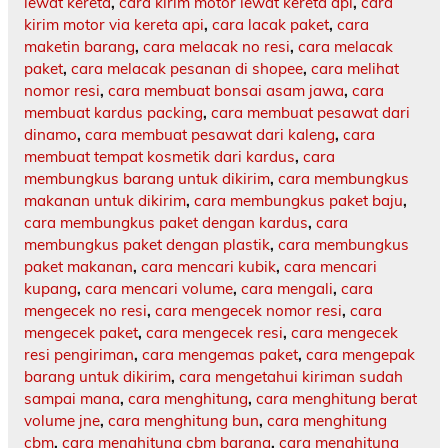
lewat kereta
,
cara kirim motor lewat kereta api
,
cara
kirim motor via kereta api
,
cara lacak paket
,
cara
maketin barang
,
cara melacak no resi
,
cara melacak
paket
,
cara melacak pesanan di shopee
,
cara melihat
nomor resi
,
cara membuat bonsai asam jawa
,
cara
membuat kardus packing
,
cara membuat pesawat dari
dinamo
,
cara membuat pesawat dari kaleng
,
cara
membuat tempat kosmetik dari kardus
,
cara
membungkus barang untuk dikirim
,
cara membungkus
makanan untuk dikirim
,
cara membungkus paket baju
,
cara membungkus paket dengan kardus
,
cara
membungkus paket dengan plastik
,
cara membungkus
paket makanan
,
cara mencari kubik
,
cara mencari
kupang
,
cara mencari volume
,
cara mengali
,
cara
mengecek no resi
,
cara mengecek nomor resi
,
cara
mengecek paket
,
cara mengecek resi
,
cara mengecek
resi pengiriman
,
cara mengemas paket
,
cara mengepak
barang untuk dikirim
,
cara mengetahui kiriman sudah
sampai mana
,
cara menghitung
,
cara menghitung berat
volume jne
,
cara menghitung bun
,
cara menghitung
cbm
,
cara menghitung cbm barang
,
cara menghitung