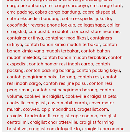
cargo pekanbaru
,
cmc cargo surabaya
,
cmc cargo tarif
,
cmc padang
,
cobra cargo bandung
,
cobra ekspedisi
,
cobra ekspedisi bandung
,
cobra ekspedisi jakarta
,
cocofinder reverse phone lookup
,
collegeshape
,
collier
craigslist
,
combustible adalah
,
comcast store near me
,
container artinya
,
container modifikasi
,
containers
artinya
,
contoh bahan kimia mudah terbakar
,
contoh
bahan kimia yang mudah terbakar
,
contoh bahan
mudah meledak
,
contoh bahan mudah terbakar
,
contoh
ekspedisi
,
contoh nomor resi indah cargo
,
contoh
packing
,
contoh packing barang
,
contoh packing kayu
,
contoh pengiriman paket barang
,
contoh resi
,
contoh
resi indah cargo
,
contoh resi jne palsu
,
contoh resi
pengiriman
,
contoh resi pengiriman barang
,
contoh
volume
,
cookeville craiglist
,
cookeville craigslist pets
,
cookville craigslist
,
cover mobil murah
,
cover motor
murah
,
coxweb
,
cp pimpandhost
,
crageslist.com
,
craiglist bradenton fl
,
craiglist cape cod ma
,
craiglist
central mi
,
craiglist charlottesville
,
craiglist farming
bristol va
,
craiglist.com lafayette la
,
craiglist.com omaha