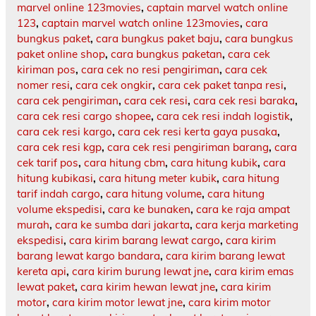
marvel online 123movies
,
captain marvel watch online
123
,
captain marvel watch online 123movies
,
cara
bungkus paket
,
cara bungkus paket baju
,
cara bungkus
paket online shop
,
cara bungkus paketan
,
cara cek
kiriman pos
,
cara cek no resi pengiriman
,
cara cek
nomer resi
,
cara cek ongkir
,
cara cek paket tanpa resi
,
cara cek pengiriman
,
cara cek resi
,
cara cek resi baraka
,
cara cek resi cargo shopee
,
cara cek resi indah logistik
,
cara cek resi kargo
,
cara cek resi kerta gaya pusaka
,
cara cek resi kgp
,
cara cek resi pengiriman barang
,
cara
cek tarif pos
,
cara hitung cbm
,
cara hitung kubik
,
cara
hitung kubikasi
,
cara hitung meter kubik
,
cara hitung
tarif indah cargo
,
cara hitung volume
,
cara hitung
volume ekspedisi
,
cara ke bunaken
,
cara ke raja ampat
murah
,
cara ke sumba dari jakarta
,
cara kerja marketing
ekspedisi
,
cara kirim barang lewat cargo
,
cara kirim
barang lewat kargo bandara
,
cara kirim barang lewat
kereta api
,
cara kirim burung lewat jne
,
cara kirim emas
lewat paket
,
cara kirim hewan lewat jne
,
cara kirim
motor
,
cara kirim motor lewat jne
,
cara kirim motor