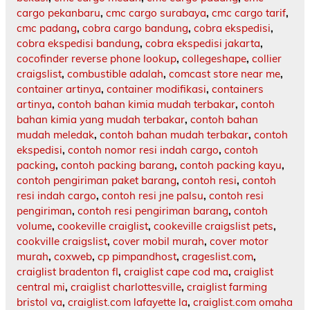
cargo pekanbaru
,
cmc cargo surabaya
,
cmc cargo tarif
,
cmc padang
,
cobra cargo bandung
,
cobra ekspedisi
,
cobra ekspedisi bandung
,
cobra ekspedisi jakarta
,
cocofinder reverse phone lookup
,
collegeshape
,
collier
craigslist
,
combustible adalah
,
comcast store near me
,
container artinya
,
container modifikasi
,
containers
artinya
,
contoh bahan kimia mudah terbakar
,
contoh
bahan kimia yang mudah terbakar
,
contoh bahan
mudah meledak
,
contoh bahan mudah terbakar
,
contoh
ekspedisi
,
contoh nomor resi indah cargo
,
contoh
packing
,
contoh packing barang
,
contoh packing kayu
,
contoh pengiriman paket barang
,
contoh resi
,
contoh
resi indah cargo
,
contoh resi jne palsu
,
contoh resi
pengiriman
,
contoh resi pengiriman barang
,
contoh
volume
,
cookeville craiglist
,
cookeville craigslist pets
,
cookville craigslist
,
cover mobil murah
,
cover motor
murah
,
coxweb
,
cp pimpandhost
,
crageslist.com
,
craiglist bradenton fl
,
craiglist cape cod ma
,
craiglist
central mi
,
craiglist charlottesville
,
craiglist farming
bristol va
,
craiglist.com lafayette la
,
craiglist.com omaha