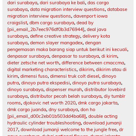
dari surabaya
,
dari surabaya ke bali
,
das cargo
surabaya
,
data migration interview questions
,
database
migration interview questions
,
davenport iowa
craigslist
,
dbm cargo surabaya
,
dead by
[pii_email_2b7eec976df0b3d76944]
,
deal java
surabaya
,
define creative strategy
,
delivery kota
surabaya
,
demon slayer mangadex
,
dengan
pengemasan maka barang siap untuk berikut ini kecuali
,
denpasar surabaya
,
denpasar to surabaya
,
di kirim
,
dieter zetsche net worth
,
difference between cmaccma
,
digital marketing characteristics
,
dikirim
,
dikirim atau di
kirim
,
dimensi fuso
,
dimensi truk colt diesel
,
dinoyo
putra
,
dinoyo putra ekspedisi
,
dinoyo putra surabaya
,
dinoyo surabaya
,
dispenser murah
,
distributor lovebird
surabaya
,
distributor pecah belah surabaya
,
diy tumblr
rooms
,
djokovic net worth 2020
,
dmk cargo jakarta
,
dmk cargo juanda
,
dny surabaya
,
don ho
[pii_email_d00c2eb01b503dd4ba68]
,
double acting
hydraulic cylinder troubleshooting
,
download jumanji
2017
,
download jumanji welcome to the jungle free
,
dr