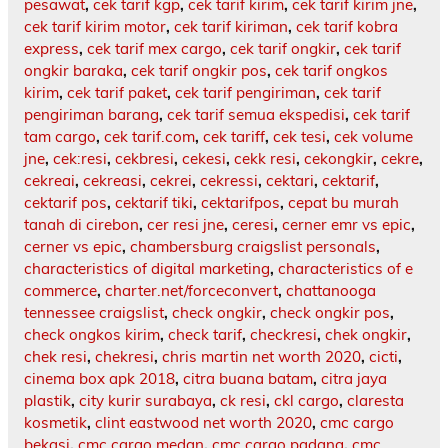
pesawat
,
cek tarif kgp
,
cek tarif kirim
,
cek tarif kirim jne
,
cek tarif kirim motor
,
cek tarif kiriman
,
cek tarif kobra
express
,
cek tarif mex cargo
,
cek tarif ongkir
,
cek tarif
ongkir baraka
,
cek tarif ongkir pos
,
cek tarif ongkos
kirim
,
cek tarif paket
,
cek tarif pengiriman
,
cek tarif
pengiriman barang
,
cek tarif semua ekspedisi
,
cek tarif
tam cargo
,
cek tarif.com
,
cek tariff
,
cek tesi
,
cek volume
jne
,
cek:resi
,
cekbresi
,
cekesi
,
cekk resi
,
cekongkir
,
cekre
,
cekreai
,
cekreasi
,
cekrei
,
cekressi
,
cektari
,
cektarif
,
cektarif pos
,
cektarif tiki
,
cektarifpos
,
cepat bu murah
tanah di cirebon
,
cer resi jne
,
ceresi
,
cerner emr vs epic
,
cerner vs epic
,
chambersburg craigslist personals
,
characteristics of digital marketing
,
characteristics of e
commerce
,
charter.net/forceconvert
,
chattanooga
tennessee craigslist
,
check ongkir
,
check ongkir pos
,
check ongkos kirim
,
check tarif
,
checkresi
,
chek ongkir
,
chek resi
,
chekresi
,
chris martin net worth 2020
,
cicti
,
cinema box apk 2018
,
citra buana batam
,
citra jaya
plastik
,
city kurir surabaya
,
ck resi
,
ckl cargo
,
claresta
kosmetik
,
clint eastwood net worth 2020
,
cmc cargo
bekasi
,
cmc cargo medan
,
cmc cargo padang
,
cmc