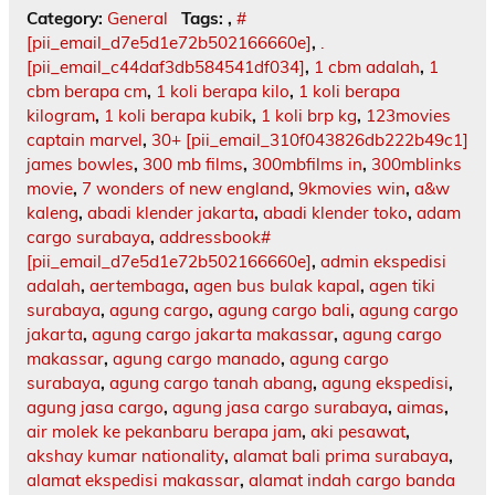
Category:
General
Tags:
,
#
[pii_email_d7e5d1e72b502166660e]
,
.
[pii_email_c44daf3db584541df034]
,
1 cbm adalah
,
1
cbm berapa cm
,
1 koli berapa kilo
,
1 koli berapa
kilogram
,
1 koli berapa kubik
,
1 koli brp kg
,
123movies
captain marvel
,
30+ [pii_email_310f043826db222b49c1]
james bowles
,
300 mb films
,
300mbfilms in
,
300mblinks
movie
,
7 wonders of new england
,
9kmovies win
,
a&w
kaleng
,
abadi klender jakarta
,
abadi klender toko
,
adam
cargo surabaya
,
addressbook#
[pii_email_d7e5d1e72b502166660e]
,
admin ekspedisi
adalah
,
aertembaga
,
agen bus bulak kapal
,
agen tiki
surabaya
,
agung cargo
,
agung cargo bali
,
agung cargo
jakarta
,
agung cargo jakarta makassar
,
agung cargo
makassar
,
agung cargo manado
,
agung cargo
surabaya
,
agung cargo tanah abang
,
agung ekspedisi
,
agung jasa cargo
,
agung jasa cargo surabaya
,
aimas
,
air molek ke pekanbaru berapa jam
,
aki pesawat
,
akshay kumar nationality
,
alamat bali prima surabaya
,
alamat ekspedisi makassar
,
alamat indah cargo banda