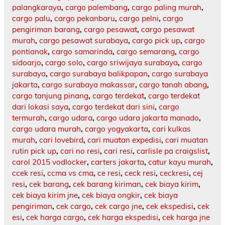
palangkaraya
,
cargo palembang
,
cargo paling murah
,
cargo palu
,
cargo pekanbaru
,
cargo pelni
,
cargo
pengiriman barang
,
cargo pesawat
,
cargo pesawat
murah
,
cargo pesawat surabaya
,
cargo pick up
,
cargo
pontianak
,
cargo samarinda
,
cargo semarang
,
cargo
sidoarjo
,
cargo solo
,
cargo sriwijaya surabaya
,
cargo
surabaya
,
cargo surabaya balikpapan
,
cargo surabaya
jakarta
,
cargo surabaya makassar
,
cargo tanah abang
,
cargo tanjung pinang
,
cargo terdekat
,
cargo terdekat
dari lokasi saya
,
cargo terdekat dari sini
,
cargo
termurah
,
cargo udara
,
cargo udara jakarta manado
,
cargo udara murah
,
cargo yogyakarta
,
cari kulkas
murah
,
cari lovebird
,
cari muatan expedisi
,
cari muatan
rutin pick up
,
cari no resi
,
cari resi
,
carlisle pa craigslist
,
carol 2015 vodlocker
,
carters jakarta
,
catur kayu murah
,
ccek resi
,
ccma vs cma
,
ce resi
,
ceck resi
,
ceckresi
,
cej
resi
,
cek barang
,
cek barang kiriman
,
cek biaya kirim
,
cek biaya kirim jne
,
cek biaya ongkir
,
cek biaya
pengiriman
,
cek cargo
,
cek cargo jne
,
cek ekspedisi
,
cek
esi
,
cek harga cargo
,
cek harga ekspedisi
,
cek harga jne