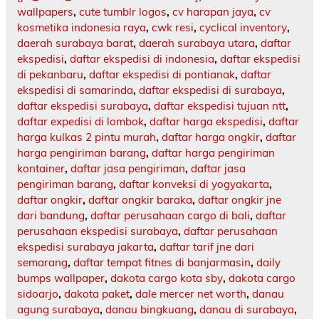
wallpapers
,
cute tumblr logos
,
cv harapan jaya
,
cv
kosmetika indonesia raya
,
cwk resi
,
cyclical inventory
,
daerah surabaya barat
,
daerah surabaya utara
,
daftar
ekspedisi
,
daftar ekspedisi di indonesia
,
daftar ekspedisi
di pekanbaru
,
daftar ekspedisi di pontianak
,
daftar
ekspedisi di samarinda
,
daftar ekspedisi di surabaya
,
daftar ekspedisi surabaya
,
daftar ekspedisi tujuan ntt
,
daftar expedisi di lombok
,
daftar harga ekspedisi
,
daftar
harga kulkas 2 pintu murah
,
daftar harga ongkir
,
daftar
harga pengiriman barang
,
daftar harga pengiriman
kontainer
,
daftar jasa pengiriman
,
daftar jasa
pengiriman barang
,
daftar konveksi di yogyakarta
,
daftar ongkir
,
daftar ongkir baraka
,
daftar ongkir jne
dari bandung
,
daftar perusahaan cargo di bali
,
daftar
perusahaan ekspedisi surabaya
,
daftar perusahaan
ekspedisi surabaya jakarta
,
daftar tarif jne dari
semarang
,
daftar tempat fitnes di banjarmasin
,
daily
bumps wallpaper
,
dakota cargo kota sby
,
dakota cargo
sidoarjo
,
dakota paket
,
dale mercer net worth
,
danau
agung surabaya
,
danau bingkuang
,
danau di surabaya
,