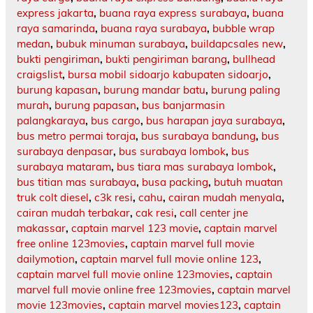
express jakarta
,
buana raya express surabaya
,
buana
raya samarinda
,
buana raya surabaya
,
bubble wrap
medan
,
bubuk minuman surabaya
,
buildapcsales new
,
bukti pengiriman
,
bukti pengiriman barang
,
bullhead
craigslist
,
bursa mobil sidoarjo kabupaten sidoarjo
,
burung kapasan
,
burung mandar batu
,
burung paling
murah
,
burung papasan
,
bus banjarmasin
palangkaraya
,
bus cargo
,
bus harapan jaya surabaya
,
bus metro permai toraja
,
bus surabaya bandung
,
bus
surabaya denpasar
,
bus surabaya lombok
,
bus
surabaya mataram
,
bus tiara mas surabaya lombok
,
bus titian mas surabaya
,
busa packing
,
butuh muatan
truk colt diesel
,
c3k resi
,
cahu
,
cairan mudah menyala
,
cairan mudah terbakar
,
cak resi
,
call center jne
makassar
,
captain marvel 123 movie
,
captain marvel
free online 123movies
,
captain marvel full movie
dailymotion
,
captain marvel full movie online 123
,
captain marvel full movie online 123movies
,
captain
marvel full movie online free 123movies
,
captain marvel
movie 123movies
,
captain marvel movies123
,
captain