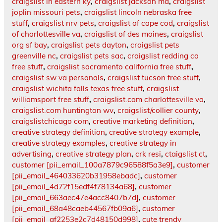
craigslist in eastern ky
,
craigslist jackson ma
,
craigslist
joplin missouri pets
,
craigslist lincoln nebraska free
stuff
,
craigslist nrv pets
,
craigslist of cape cod
,
craigslist
of charlottesville va
,
craigslist of des moines
,
craigslist
org sf bay
,
craigslist pets dayton
,
craigslist pets
greenville nc
,
craigslist pets sac
,
craigslist redding ca
free stuff
,
craigslist sacramento california free stuff
,
craigslist sw va personals
,
craigslist tucson free stuff
,
craigslist wichita falls texas free stuff
,
craigslist
williamsport free stuff
,
craigslist.com charlottesville va
,
craigslist.com huntington wv
,
craigslist/collier county
,
craigslistchicago com
,
creative marketing definition
,
creative strategy definition
,
creative strategy example
,
creative strategy examples
,
creative strategy in
advertising
,
creative strategy plan
,
crk resi
,
ctaigslist ct
,
customer [pii_email_100a7879c96588f5a3e9]
,
customer
[pii_email_464033620b31958ebadc]
,
customer
[pii_email_4d72f15edf4f78134a68]
,
customer
[pii_email_663aec47e4acc8407b7d]
,
customer
[pii_email_68a48caeb44567fb09a6]
,
customer
[pii_email_af2253e2c7d48150d998]
,
cute trendy