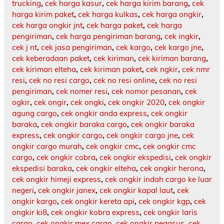
trucking
,
cek harga kasur
,
cek harga kirim barang
,
cek
harga kirim paket
,
cek harga kulkas
,
cek harga ongkir
,
cek harga ongkir jnt
,
cek harga paket
,
cek harga
pengiriman
,
cek harga pengiriman barang
,
cek ingkir
,
cek j nt
,
cek jasa pengiriman
,
cek kargo
,
cek kargo jne
,
cek keberadaan paket
,
cek kiriman
,
cek kiriman barang
,
cek kiriman elteha
,
cek kiriman paket
,
cek ngkir
,
cek nmr
resi
,
cek no resi cargo
,
cek no resi online
,
cek no resi
pengiriman
,
cek nomer resi
,
cek nomor pesanan
,
cek
ogkir
,
cek ongir
,
cek ongki
,
cek ongkir 2020
,
cek ongkir
agung cargo
,
cek ongkir anda express
,
cek ongkir
baraka
,
cek ongkir baraka cargo
,
cek ongkir baraka
express
,
cek ongkir cargo
,
cek ongkir cargo jne
,
cek
ongkir cargo murah
,
cek ongkir cmc
,
cek ongkir cmc
cargo
,
cek ongkir cobra
,
cek ongkir ekspedisi
,
cek ongkir
ekspedisi baraka
,
cek ongkir elteha
,
cek ongkir herona
,
cek ongkir himeji express
,
cek ongkir indah cargo ke luar
negeri
,
cek ongkir janex
,
cek ongkir kapal laut
,
cek
ongkir kargo
,
cek ongkir kereta api
,
cek ongkir kgp
,
cek
ongkir ki8
,
cek ongkir kobra express
,
cek ongkir laris
cargo
,
cek ongkir mex cargo
,
cek ongkir pegasus
,
cek