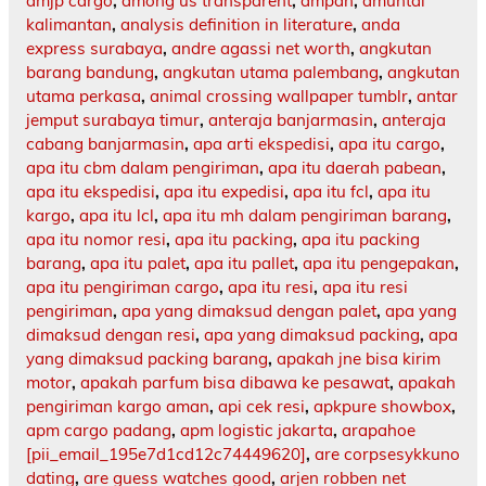
amjp cargo
,
among us transparent
,
ampah
,
amuntai
kalimantan
,
analysis definition in literature
,
anda
express surabaya
,
andre agassi net worth
,
angkutan
barang bandung
,
angkutan utama palembang
,
angkutan
utama perkasa
,
animal crossing wallpaper tumblr
,
antar
jemput surabaya timur
,
anteraja banjarmasin
,
anteraja
cabang banjarmasin
,
apa arti ekspedisi
,
apa itu cargo
,
apa itu cbm dalam pengiriman
,
apa itu daerah pabean
,
apa itu ekspedisi
,
apa itu expedisi
,
apa itu fcl
,
apa itu
kargo
,
apa itu lcl
,
apa itu mh dalam pengiriman barang
,
apa itu nomor resi
,
apa itu packing
,
apa itu packing
barang
,
apa itu palet
,
apa itu pallet
,
apa itu pengepakan
,
apa itu pengiriman cargo
,
apa itu resi
,
apa itu resi
pengiriman
,
apa yang dimaksud dengan palet
,
apa yang
dimaksud dengan resi
,
apa yang dimaksud packing
,
apa
yang dimaksud packing barang
,
apakah jne bisa kirim
motor
,
apakah parfum bisa dibawa ke pesawat
,
apakah
pengiriman kargo aman
,
api cek resi
,
apkpure showbox
,
apm cargo padang
,
apm logistic jakarta
,
arapahoe
[pii_email_195e7d1cd12c74449620]
,
are corpsesykkuno
dating
,
are guess watches good
,
arjen robben net