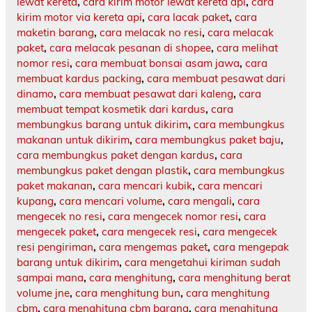
lewat kereta
,
cara kirim motor lewat kereta api
,
cara
kirim motor via kereta api
,
cara lacak paket
,
cara
maketin barang
,
cara melacak no resi
,
cara melacak
paket
,
cara melacak pesanan di shopee
,
cara melihat
nomor resi
,
cara membuat bonsai asam jawa
,
cara
membuat kardus packing
,
cara membuat pesawat dari
dinamo
,
cara membuat pesawat dari kaleng
,
cara
membuat tempat kosmetik dari kardus
,
cara
membungkus barang untuk dikirim
,
cara membungkus
makanan untuk dikirim
,
cara membungkus paket baju
,
cara membungkus paket dengan kardus
,
cara
membungkus paket dengan plastik
,
cara membungkus
paket makanan
,
cara mencari kubik
,
cara mencari
kupang
,
cara mencari volume
,
cara mengali
,
cara
mengecek no resi
,
cara mengecek nomor resi
,
cara
mengecek paket
,
cara mengecek resi
,
cara mengecek
resi pengiriman
,
cara mengemas paket
,
cara mengepak
barang untuk dikirim
,
cara mengetahui kiriman sudah
sampai mana
,
cara menghitung
,
cara menghitung berat
volume jne
,
cara menghitung bun
,
cara menghitung
cbm
,
cara menghitung cbm barang
,
cara menghitung