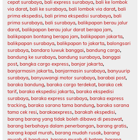
cepat surabaya
,
bali express surabaya
,
bali ke lombok
via darat
,
bali ke surabaya
,
bali lombok via darat
,
bali
prima ekspedisi
,
bali prima ekspedisi surabaya
,
bali
prima surabaya
,
bali surabaya
,
balikpapan berau jalur
darat
,
balikpapan berau jalur darat berapa jam
,
balikpapan bontang berapa jam
,
balikpapan jakarta
,
balikpapan surabaya
,
balikpapan to jakarta
,
balongsari
surabaya
,
bandara luwuk banggai
,
bandung cargo
,
bandung ke surabaya
,
bandung surabaya
,
banggai
post
,
bangka cargo express
,
banjar jakarta
,
banjarmasin jakarta
,
banjarmasin surabaya
,
banyuurip
surabaya
,
banyuwangi motor surabaya
,
barabai post
,
baraka bandung
,
baraka cargo terdekat
,
baraka cek
tarif
,
baraka ekspedisi jakarta
,
baraka ekspedisi
surabaya
,
baraka express surabaya
,
baraka express
tracking
,
baraka sarana tama bandung
,
baraka sarana
tama cek resi
,
barakaexpress
,
barakah ekspedisi
,
barang barang yang tidak boleh dibawa di pesawat
,
barang berbahaya dalam penerbangan
,
barang gratis
,
barang kapal murah
,
barang mudah rusak
,
barang
murah di bandung
,
barang murah di batam
,
barang