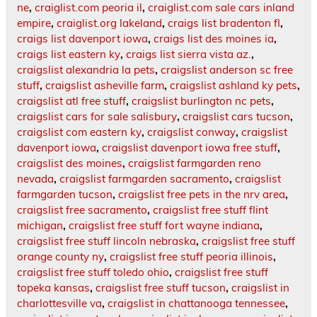
ne
,
craiglist.com peoria il
,
craiglist.com sale cars inland
empire
,
craiglist.org lakeland
,
craigs list bradenton fl
,
craigs list davenport iowa
,
craigs list des moines ia
,
craigs list eastern ky
,
craigs list sierra vista az.
,
craigslist alexandria la pets
,
craigslist anderson sc free
stuff
,
craigslist asheville farm
,
craigslist ashland ky pets
,
craigslist atl free stuff
,
craigslist burlington nc pets
,
craigslist cars for sale salisbury
,
craigslist cars tucson
,
craigslist com eastern ky
,
craigslist conway
,
craigslist
davenport iowa
,
craigslist davenport iowa free stuff
,
craigslist des moines
,
craigslist farmgarden reno
nevada
,
craigslist farmgarden sacramento
,
craigslist
farmgarden tucson
,
craigslist free pets in the nrv area
,
craigslist free sacramento
,
craigslist free stuff flint
michigan
,
craigslist free stuff fort wayne indiana
,
craigslist free stuff lincoln nebraska
,
craigslist free stuff
orange county ny
,
craigslist free stuff peoria illinois
,
craigslist free stuff toledo ohio
,
craigslist free stuff
topeka kansas
,
craigslist free stuff tucson
,
craigslist in
charlottesville va
,
craigslist in chattanooga tennessee
,