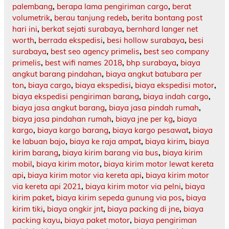
palembang
,
berapa lama pengiriman cargo
,
berat
volumetrik
,
berau tanjung redeb
,
berita bontang post
hari ini
,
berkat sejati surabaya
,
bernhard langer net
worth
,
berrada ekspedisi
,
besi hollow surabaya
,
besi
surabaya
,
best seo agency primelis
,
best seo company
primelis
,
best wifi names 2018
,
bhp surabaya
,
biaya
angkut barang pindahan
,
biaya angkut batubara per
ton
,
biaya cargo
,
biaya ekspedisi
,
biaya ekspedisi motor
,
biaya ekspedisi pengiriman barang
,
biaya indah cargo
,
biaya jasa angkut barang
,
biaya jasa pindah rumah
,
biaya jasa pindahan rumah
,
biaya jne per kg
,
biaya
kargo
,
biaya kargo barang
,
biaya kargo pesawat
,
biaya
ke labuan bajo
,
biaya ke raja ampat
,
biaya kirim
,
biaya
kirim barang
,
biaya kirim barang via bus
,
biaya kirim
mobil
,
biaya kirim motor
,
biaya kirim motor lewat kereta
api
,
biaya kirim motor via kereta api
,
biaya kirim motor
via kereta api 2021
,
biaya kirim motor via pelni
,
biaya
kirim paket
,
biaya kirim sepeda gunung via pos
,
biaya
kirim tiki
,
biaya ongkir jnt
,
biaya packing di jne
,
biaya
packing kayu
,
biaya paket motor
,
biaya pengiriman