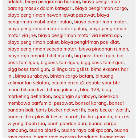
adalah
,
biaya pengiriman barang
,
biaya pengiriman
barang masuk dalam kategori
,
biaya pengiriman cargo
,
biaya pengiriman hewan lewat pesawat
,
biaya
pengiriman mobil antar pulau
,
biaya pengiriman motor
,
biaya pengiriman motor antar pulau
,
biaya pengiriman
motor via jne
,
biaya pengiriman motor via kereta api
,
biaya pengiriman paket
,
biaya pengiriman pos kilat
,
biaya pengiriman sepeda motor
,
biaya pindahan rumah
,
biaya raja ampat
,
bibit murah
,
big boss tamil gun
,
big
boss tamilgun
,
bigboss tamilgun
,
bigg boss tamil gun
,
bigg boss tamilgun
,
billings.craigslist
,
bima ekspres hari
ini
,
bima surabaya
,
bintan cargo batam
,
binuang
kalimantan selatan
,
bitcoin price x2 double your btc
moon bitcoin live
,
bitung jakarta
,
blog 123
,
blog
marketing definition
,
bogangin surabaya
,
bolehkah
membawa parfum di pesawat
,
bonsai karang
,
bonsai
pandan bali
,
boris becker net worth
,
boris becker worth
,
bounce
,
box plastik besar murah
,
bu kris juanda
,
bu kris
wiyung
,
buah loa
,
buah pandan duri
,
buana cargo
bandung
,
buana plastik
,
buana raya balikpapan
,
buana
raya cargo
,
buana raya express bandung
,
buana raya