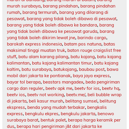
murah surabaya
,
barang pindahan
,
barang pindahan
rumah
,
barang termurah
,
barang yang dilarang di
pesawat
,
barang yang tidak boleh dibawa di pesawat
,
barang yang tidak boleh dibawa ke bandara
,
barang
yang tidak boleh dibawa ke pesawat garuda
,
barang
yang tidak boleh dikirim lewat jne
,
barindo cargo
,
barokah express indonesia
,
batam pos natuna
,
batas
maksimal tinggi muatan truk
,
baton rouge craigslist free
stuff
,
batu alam karang pilang
,
batu kajang
,
batu kajang
kalimantan
,
batu kajang kalimantan timur
,
batu kajang
kaltim
,
batu surabaya
,
batukajang
,
baubau post
,
bawa
mobil dari jakarta ke pontianak
,
baya jaya express
,
bayar tol berapa
,
beastars mangadex
,
beda pengiriman
cargo dan reguler
,
beetv apk me
,
beetv for ios
,
beetv hq
,
beetv ios
,
beetv not working
,
beetv.me/
,
beli bubble wrap
di jakarta
,
beli kasur murah
,
belitang sumsel
,
belitung
ekspress
,
benda yang mudah terbakar
,
bengkalis
express
,
bengkulu ekpres
,
bengkulu jakarta
,
benowo
surabaya barat
,
bentuk palet
,
berapa harga keramik per
dus
,
berapa hari pengiriman j&t dari jakarta ke