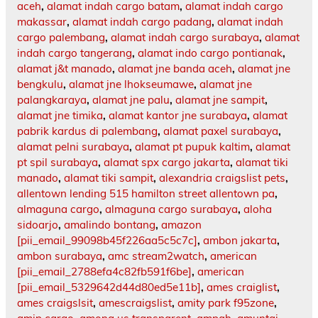
aceh
,
alamat indah cargo batam
,
alamat indah cargo
makassar
,
alamat indah cargo padang
,
alamat indah
cargo palembang
,
alamat indah cargo surabaya
,
alamat
indah cargo tangerang
,
alamat indo cargo pontianak
,
alamat j&t manado
,
alamat jne banda aceh
,
alamat jne
bengkulu
,
alamat jne lhokseumawe
,
alamat jne
palangkaraya
,
alamat jne palu
,
alamat jne sampit
,
alamat jne timika
,
alamat kantor jne surabaya
,
alamat
pabrik kardus di palembang
,
alamat paxel surabaya
,
alamat pelni surabaya
,
alamat pt pupuk kaltim
,
alamat
pt spil surabaya
,
alamat spx cargo jakarta
,
alamat tiki
manado
,
alamat tiki sampit
,
alexandria craigslist pets
,
allentown lending 515 hamilton street allentown pa
,
almaguna cargo
,
almaguna cargo surabaya
,
aloha
sidoarjo
,
amalindo bontang
,
amazon
[pii_email_99098b45f226aa5c5c7c]
,
ambon jakarta
,
ambon surabaya
,
amc stream2watch
,
american
[pii_email_2788efa4c82fb591f6be]
,
american
[pii_email_5329642d44d80ed5e11b]
,
ames craiglist
,
ames craigslsit
,
amescraigslist
,
amity park f95zone
,