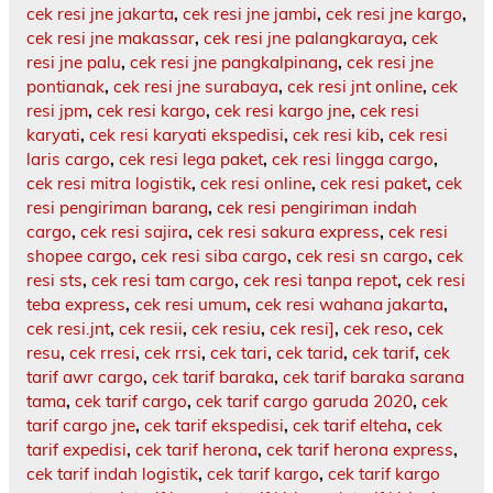
cek resi jne jakarta
,
cek resi jne jambi
,
cek resi jne kargo
,
cek resi jne makassar
,
cek resi jne palangkaraya
,
cek
resi jne palu
,
cek resi jne pangkalpinang
,
cek resi jne
pontianak
,
cek resi jne surabaya
,
cek resi jnt online
,
cek
resi jpm
,
cek resi kargo
,
cek resi kargo jne
,
cek resi
karyati
,
cek resi karyati ekspedisi
,
cek resi kib
,
cek resi
laris cargo
,
cek resi lega paket
,
cek resi lingga cargo
,
cek resi mitra logistik
,
cek resi online
,
cek resi paket
,
cek
resi pengiriman barang
,
cek resi pengiriman indah
cargo
,
cek resi sajira
,
cek resi sakura express
,
cek resi
shopee cargo
,
cek resi siba cargo
,
cek resi sn cargo
,
cek
resi sts
,
cek resi tam cargo
,
cek resi tanpa repot
,
cek resi
teba express
,
cek resi umum
,
cek resi wahana jakarta
,
cek resi.jnt
,
cek resii
,
cek resiu
,
cek resi]
,
cek reso
,
cek
resu
,
cek rresi
,
cek rrsi
,
cek tari
,
cek tarid
,
cek tarif
,
cek
tarif awr cargo
,
cek tarif baraka
,
cek tarif baraka sarana
tama
,
cek tarif cargo
,
cek tarif cargo garuda 2020
,
cek
tarif cargo jne
,
cek tarif ekspedisi
,
cek tarif elteha
,
cek
tarif expedisi
,
cek tarif herona
,
cek tarif herona express
,
cek tarif indah logistik
,
cek tarif kargo
,
cek tarif kargo