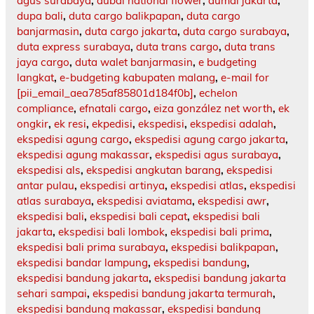
agus surabaya
,
dubai national flower
,
dumai jakarta
,
dupa bali
,
duta cargo balikpapan
,
duta cargo
banjarmasin
,
duta cargo jakarta
,
duta cargo surabaya
,
duta express surabaya
,
duta trans cargo
,
duta trans
jaya cargo
,
duta walet banjarmasin
,
e budgeting
langkat
,
e-budgeting kabupaten malang
,
e-mail for
[pii_email_aea785af85801d184f0b]
,
echelon
compliance
,
efnatali cargo
,
eiza gonzález net worth
,
ek
ongkir
,
ek resi
,
ekpedisi
,
ekspedisi
,
ekspedisi adalah
,
ekspedisi agung cargo
,
ekspedisi agung cargo jakarta
,
ekspedisi agung makassar
,
ekspedisi agus surabaya
,
ekspedisi als
,
ekspedisi angkutan barang
,
ekspedisi
antar pulau
,
ekspedisi artinya
,
ekspedisi atlas
,
ekspedisi
atlas surabaya
,
ekspedisi aviatama
,
ekspedisi awr
,
ekspedisi bali
,
ekspedisi bali cepat
,
ekspedisi bali
jakarta
,
ekspedisi bali lombok
,
ekspedisi bali prima
,
ekspedisi bali prima surabaya
,
ekspedisi balikpapan
,
ekspedisi bandar lampung
,
ekspedisi bandung
,
ekspedisi bandung jakarta
,
ekspedisi bandung jakarta
sehari sampai
,
ekspedisi bandung jakarta termurah
,
ekspedisi bandung makassar
,
ekspedisi bandung