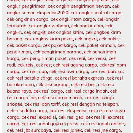
ongkir pengiriman
,
cek ongkir pengiriman hewan
,
cek
ongkir semua ekspedisi 2020
,
cek ongkir sentral cargo
,
cek ongkir sn cargo
,
cek ongkir tam cargo
,
cek ongkir
termurah
,
cek ongkir wahana
,
cek ongkir.com
,
cek
ongkir\
,
cek ongkit
,
cek ongkos kirim
,
cek ongkos kirim
barang
,
cek ongkos kirim paket
,
cek ongkri
,
cek onkir
,
cek paket cargo
,
cek paket kargo
,
cek paket kiriman
,
cek
pengiriman
,
cek pengiriman barang
,
cek pengiriman
kargo
,
cek pengiriman paket
,
cek reai
,
cek reasi
,
cek
redi
,
cek reis
,
cek res
,
cek resi agung cargo
,
cek resi apm
cargo
,
cek resi aup
,
cek resi awr cargo
,
cek resi baraka
,
cek resi baraka cargo
,
cek resi baraka express
,
cek resi
baraka tama
,
cek resi barang
,
cek resi bes
,
cek resi
buana raya
,
cek resi cargo
,
cek resi cargo indah
,
cek
resi cargo jne
,
cek resi cargo murah
,
cek resi cargo
shopee
,
cek resi dan tarif
,
cek resi dengan no telepon
,
cek resi duta cargo
,
cek resi ekspedisi
,
cek resi enz jawa
cargo
,
cek resi expedisi
,
cek resi ged
,
cek resi ili express
cargo
,
cek resi indah jaya express
,
cek resi indah online
,
cek resi j&t surabaya
,
cek resi janex
,
cek resi jne cargo
,