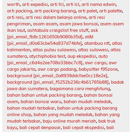
worth
,
arti expedisi
,
arti fcl
,
arti lcl
,
arti nama edwin
,
arti packing
,
arti packing barang
,
arti palet
,
arti palette
,
arti resi
,
arti resi dalam belanja online
,
arti resi
pengiriman
,
asam asam
,
asam jawa bonsai
,
asem asem
ikan laut
,
ashtabula craigslist free stuff
,
ask
[pii_email_fb8c1261650b9080b35d]
,
at&t
[pii_email_d0a63cbe54a837d74bfe]
,
atambua ntt
,
atlas
kalimantan
,
atlas pulau sulawesi
,
atlas sulawesi
,
atlas
sumatera
,
atychiphobia test
,
aup ekspedisi
,
auto
[pii_email_c6d4a2ee708a33bbc7c8]
,
awr cargo
,
awr
cargo jakarta
,
awr cargo padang
,
babysitter f95zone
,
background [pii_email_0a8939ddcfae0cc18e2e]
,
background [pii_email_f5252b236c4b61765b88]
,
badak
jawa dan sumatera
,
bagaimana cara menghitung
,
bahan bahan untuk packing barang
,
bahan bonsai
asem
,
bahan bonsai waru
,
bahan mudah meledak
,
bahan mudah terbakar
,
bahan untuk packing barang
online shop
,
bahan yang mudah meledak
,
bahan yang
mudah terbakar
,
baju online murah meriah
,
bak truk
kayu
,
bali cepat denpasar
,
bali cepat ekspedisi
,
bali