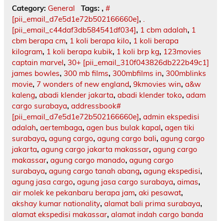
Category:
General
Tags:
,
#
[pii_email_d7e5d1e72b502166660e]
,
.
[pii_email_c44daf3db584541df034]
,
1 cbm adalah
,
1
cbm berapa cm
,
1 koli berapa kilo
,
1 koli berapa
kilogram
,
1 koli berapa kubik
,
1 koli brp kg
,
123movies
captain marvel
,
30+ [pii_email_310f043826db222b49c1]
james bowles
,
300 mb films
,
300mbfilms in
,
300mblinks
movie
,
7 wonders of new england
,
9kmovies win
,
a&w
kaleng
,
abadi klender jakarta
,
abadi klender toko
,
adam
cargo surabaya
,
addressbook#
[pii_email_d7e5d1e72b502166660e]
,
admin ekspedisi
adalah
,
aertembaga
,
agen bus bulak kapal
,
agen tiki
surabaya
,
agung cargo
,
agung cargo bali
,
agung cargo
jakarta
,
agung cargo jakarta makassar
,
agung cargo
makassar
,
agung cargo manado
,
agung cargo
surabaya
,
agung cargo tanah abang
,
agung ekspedisi
,
agung jasa cargo
,
agung jasa cargo surabaya
,
aimas
,
air molek ke pekanbaru berapa jam
,
aki pesawat
,
akshay kumar nationality
,
alamat bali prima surabaya
,
alamat ekspedisi makassar
,
alamat indah cargo banda