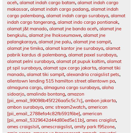
aceh
,
alamat indah cargo batam
,
alamat indah cargo
makassar
,
alamat indah cargo padang
,
alamat indah
cargo palembang
,
alamat indah cargo surabaya
,
alamat
indah cargo tangerang
,
alamat indo cargo pontianak
,
alamat j&t manado
,
alamat jne banda aceh
,
alamat jne
bengkulu
,
alamat jne lhokseumawe
,
alamat jne
palangkaraya
,
alamat jne palu
,
alamat jne sampit
,
alamat jne timika
,
alamat kantor jne surabaya
,
alamat
pabrik kardus di palembang
,
alamat paxel surabaya
,
alamat pelni surabaya
,
alamat pt pupuk kaltim
,
alamat
pt spil surabaya
,
alamat spx cargo jakarta
,
alamat tiki
manado
,
alamat tiki sampit
,
alexandria craigslist pets
,
allentown lending 515 hamilton street allentown pa
,
almaguna cargo
,
almaguna cargo surabaya
,
aloha
sidoarjo
,
amalindo bontang
,
amazon
[pii_email_99098b45f226aa5c5c7c]
,
ambon jakarta
,
ambon surabaya
,
amc stream2watch
,
american
[pii_email_2788efa4c82fb591f6be]
,
american
[pii_email_5329642d44d80ed5e11b]
,
ames craiglist
,
ames craigslsit
,
amescraigslist
,
amity park f95zone
,