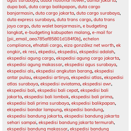
agus surabaya
,
dubai national flower
,
dumai jakarta
,
dupa bali
,
duta cargo balikpapan
,
duta cargo
banjarmasin
,
duta cargo jakarta
,
duta cargo surabaya
,
duta express surabaya
,
duta trans cargo
,
duta trans
jaya cargo
,
duta walet banjarmasin
,
e budgeting
langkat
,
e-budgeting kabupaten malang
,
e-mail for
[pii_email_aea785af85801d184f0b]
,
echelon
compliance
,
efnatali cargo
,
eiza gonzález net worth
,
ek
ongkir
,
ek resi
,
ekpedisi
,
ekspedisi
,
ekspedisi adalah
,
ekspedisi agung cargo
,
ekspedisi agung cargo jakarta
,
ekspedisi agung makassar
,
ekspedisi agus surabaya
,
ekspedisi als
,
ekspedisi angkutan barang
,
ekspedisi
antar pulau
,
ekspedisi artinya
,
ekspedisi atlas
,
ekspedisi
atlas surabaya
,
ekspedisi aviatama
,
ekspedisi awr
,
ekspedisi bali
,
ekspedisi bali cepat
,
ekspedisi bali
jakarta
,
ekspedisi bali lombok
,
ekspedisi bali prima
,
ekspedisi bali prima surabaya
,
ekspedisi balikpapan
,
ekspedisi bandar lampung
,
ekspedisi bandung
,
ekspedisi bandung jakarta
,
ekspedisi bandung jakarta
sehari sampai
,
ekspedisi bandung jakarta termurah
,
ekspedisi bandung makassar
,
ekspedisi bandung