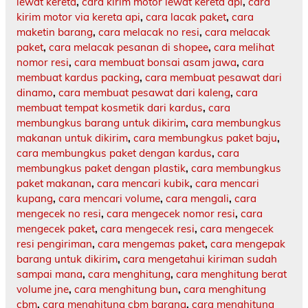
lewat kereta
,
cara kirim motor lewat kereta api
,
cara
kirim motor via kereta api
,
cara lacak paket
,
cara
maketin barang
,
cara melacak no resi
,
cara melacak
paket
,
cara melacak pesanan di shopee
,
cara melihat
nomor resi
,
cara membuat bonsai asam jawa
,
cara
membuat kardus packing
,
cara membuat pesawat dari
dinamo
,
cara membuat pesawat dari kaleng
,
cara
membuat tempat kosmetik dari kardus
,
cara
membungkus barang untuk dikirim
,
cara membungkus
makanan untuk dikirim
,
cara membungkus paket baju
,
cara membungkus paket dengan kardus
,
cara
membungkus paket dengan plastik
,
cara membungkus
paket makanan
,
cara mencari kubik
,
cara mencari
kupang
,
cara mencari volume
,
cara mengali
,
cara
mengecek no resi
,
cara mengecek nomor resi
,
cara
mengecek paket
,
cara mengecek resi
,
cara mengecek
resi pengiriman
,
cara mengemas paket
,
cara mengepak
barang untuk dikirim
,
cara mengetahui kiriman sudah
sampai mana
,
cara menghitung
,
cara menghitung berat
volume jne
,
cara menghitung bun
,
cara menghitung
cbm
,
cara menghitung cbm barang
,
cara menghitung