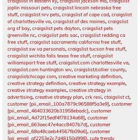
craigslist in eastern ky
,
craigslist jackson ma
,
craigslist
joplin missouri pets
,
craigslist lincoln nebraska free
stuff
,
craigslist nrv pets
,
craigslist of cape cod
,
craigslist
of charlottesville va
,
craigslist of des moines
,
craigslist
org sf bay
,
craigslist pets dayton
,
craigslist pets
greenville nc
,
craigslist pets sac
,
craigslist redding ca
free stuff
,
craigslist sacramento california free stuff
,
craigslist sw va personals
,
craigslist tucson free stuff
,
craigslist wichita falls texas free stuff
,
craigslist
williamsport free stuff
,
craigslist.com charlottesville va
,
craigslist.com huntington wv
,
craigslist/collier county
,
craigslistchicago com
,
creative marketing definition
,
creative strategy definition
,
creative strategy example
,
creative strategy examples
,
creative strategy in
advertising
,
creative strategy plan
,
crk resi
,
ctaigslist ct
,
customer [pii_email_100a7879c96588f5a3e9]
,
customer
[pii_email_464033620b31958ebadc]
,
customer
[pii_email_4d72f15edf4f78134a68]
,
customer
[pii_email_663aec47e4acc8407b7d]
,
customer
[pii_email_68a48caeb44567fb09a6]
,
customer
[pii_email_af2253e2c7d48150d998]
,
cute trendy