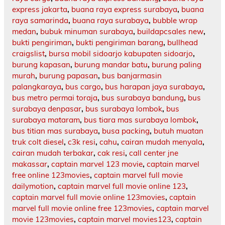
express jakarta
,
buana raya express surabaya
,
buana
raya samarinda
,
buana raya surabaya
,
bubble wrap
medan
,
bubuk minuman surabaya
,
buildapcsales new
,
bukti pengiriman
,
bukti pengiriman barang
,
bullhead
craigslist
,
bursa mobil sidoarjo kabupaten sidoarjo
,
burung kapasan
,
burung mandar batu
,
burung paling
murah
,
burung papasan
,
bus banjarmasin
palangkaraya
,
bus cargo
,
bus harapan jaya surabaya
,
bus metro permai toraja
,
bus surabaya bandung
,
bus
surabaya denpasar
,
bus surabaya lombok
,
bus
surabaya mataram
,
bus tiara mas surabaya lombok
,
bus titian mas surabaya
,
busa packing
,
butuh muatan
truk colt diesel
,
c3k resi
,
cahu
,
cairan mudah menyala
,
cairan mudah terbakar
,
cak resi
,
call center jne
makassar
,
captain marvel 123 movie
,
captain marvel
free online 123movies
,
captain marvel full movie
dailymotion
,
captain marvel full movie online 123
,
captain marvel full movie online 123movies
,
captain
marvel full movie online free 123movies
,
captain marvel
movie 123movies
,
captain marvel movies123
,
captain