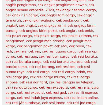
ongkir pengiriman
,
cek ongkir pengiriman hewan
,
cek
ongkir semua ekspedisi 2020
,
cek ongkir sentral cargo
,
cek ongkir sn cargo
,
cek ongkir tam cargo
,
cek ongkir
termurah
,
cek ongkir wahana
,
cek ongkir.com
,
cek
ongkir\
,
cek ongkit
,
cek ongkos kirim
,
cek ongkos kirim
barang
,
cek ongkos kirim paket
,
cek ongkri
,
cek onkir
,
cek paket cargo
,
cek paket kargo
,
cek paket kiriman
,
cek
pengiriman
,
cek pengiriman barang
,
cek pengiriman
kargo
,
cek pengiriman paket
,
cek reai
,
cek reasi
,
cek
redi
,
cek reis
,
cek res
,
cek resi agung cargo
,
cek resi apm
cargo
,
cek resi aup
,
cek resi awr cargo
,
cek resi baraka
,
cek resi baraka cargo
,
cek resi baraka express
,
cek resi
baraka tama
,
cek resi barang
,
cek resi bes
,
cek resi
buana raya
,
cek resi cargo
,
cek resi cargo indah
,
cek
resi cargo jne
,
cek resi cargo murah
,
cek resi cargo
shopee
,
cek resi dan tarif
,
cek resi dengan no telepon
,
cek resi duta cargo
,
cek resi ekspedisi
,
cek resi enz jawa
cargo
,
cek resi expedisi
,
cek resi ged
,
cek resi ili express
cargo
,
cek resi indah jaya express
,
cek resi indah online
,
cek resi j&t surabaya
,
cek resi janex
,
cek resi jne cargo
,