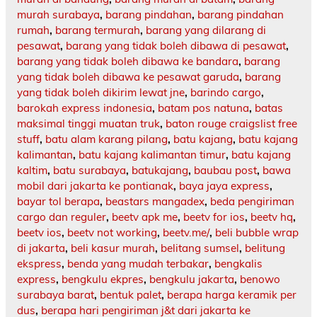
murah surabaya
,
barang pindahan
,
barang pindahan
rumah
,
barang termurah
,
barang yang dilarang di
pesawat
,
barang yang tidak boleh dibawa di pesawat
,
barang yang tidak boleh dibawa ke bandara
,
barang
yang tidak boleh dibawa ke pesawat garuda
,
barang
yang tidak boleh dikirim lewat jne
,
barindo cargo
,
barokah express indonesia
,
batam pos natuna
,
batas
maksimal tinggi muatan truk
,
baton rouge craigslist free
stuff
,
batu alam karang pilang
,
batu kajang
,
batu kajang
kalimantan
,
batu kajang kalimantan timur
,
batu kajang
kaltim
,
batu surabaya
,
batukajang
,
baubau post
,
bawa
mobil dari jakarta ke pontianak
,
baya jaya express
,
bayar tol berapa
,
beastars mangadex
,
beda pengiriman
cargo dan reguler
,
beetv apk me
,
beetv for ios
,
beetv hq
,
beetv ios
,
beetv not working
,
beetv.me/
,
beli bubble wrap
di jakarta
,
beli kasur murah
,
belitang sumsel
,
belitung
ekspress
,
benda yang mudah terbakar
,
bengkalis
express
,
bengkulu ekpres
,
bengkulu jakarta
,
benowo
surabaya barat
,
bentuk palet
,
berapa harga keramik per
dus
,
berapa hari pengiriman j&t dari jakarta ke