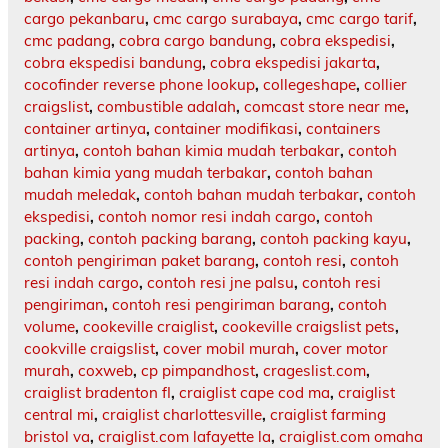
cargo pekanbaru
,
cmc cargo surabaya
,
cmc cargo tarif
,
cmc padang
,
cobra cargo bandung
,
cobra ekspedisi
,
cobra ekspedisi bandung
,
cobra ekspedisi jakarta
,
cocofinder reverse phone lookup
,
collegeshape
,
collier
craigslist
,
combustible adalah
,
comcast store near me
,
container artinya
,
container modifikasi
,
containers
artinya
,
contoh bahan kimia mudah terbakar
,
contoh
bahan kimia yang mudah terbakar
,
contoh bahan
mudah meledak
,
contoh bahan mudah terbakar
,
contoh
ekspedisi
,
contoh nomor resi indah cargo
,
contoh
packing
,
contoh packing barang
,
contoh packing kayu
,
contoh pengiriman paket barang
,
contoh resi
,
contoh
resi indah cargo
,
contoh resi jne palsu
,
contoh resi
pengiriman
,
contoh resi pengiriman barang
,
contoh
volume
,
cookeville craiglist
,
cookeville craigslist pets
,
cookville craigslist
,
cover mobil murah
,
cover motor
murah
,
coxweb
,
cp pimpandhost
,
crageslist.com
,
craiglist bradenton fl
,
craiglist cape cod ma
,
craiglist
central mi
,
craiglist charlottesville
,
craiglist farming
bristol va
,
craiglist.com lafayette la
,
craiglist.com omaha