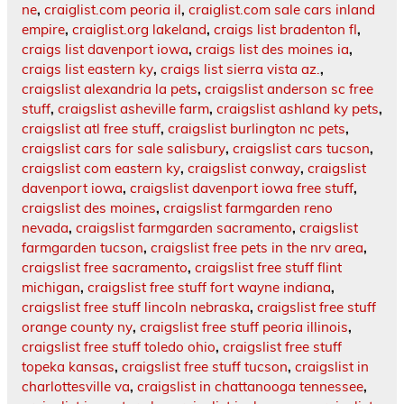
ne
,
craiglist.com peoria il
,
craiglist.com sale cars inland
empire
,
craiglist.org lakeland
,
craigs list bradenton fl
,
craigs list davenport iowa
,
craigs list des moines ia
,
craigs list eastern ky
,
craigs list sierra vista az.
,
craigslist alexandria la pets
,
craigslist anderson sc free
stuff
,
craigslist asheville farm
,
craigslist ashland ky pets
,
craigslist atl free stuff
,
craigslist burlington nc pets
,
craigslist cars for sale salisbury
,
craigslist cars tucson
,
craigslist com eastern ky
,
craigslist conway
,
craigslist
davenport iowa
,
craigslist davenport iowa free stuff
,
craigslist des moines
,
craigslist farmgarden reno
nevada
,
craigslist farmgarden sacramento
,
craigslist
farmgarden tucson
,
craigslist free pets in the nrv area
,
craigslist free sacramento
,
craigslist free stuff flint
michigan
,
craigslist free stuff fort wayne indiana
,
craigslist free stuff lincoln nebraska
,
craigslist free stuff
orange county ny
,
craigslist free stuff peoria illinois
,
craigslist free stuff toledo ohio
,
craigslist free stuff
topeka kansas
,
craigslist free stuff tucson
,
craigslist in
charlottesville va
,
craigslist in chattanooga tennessee
,