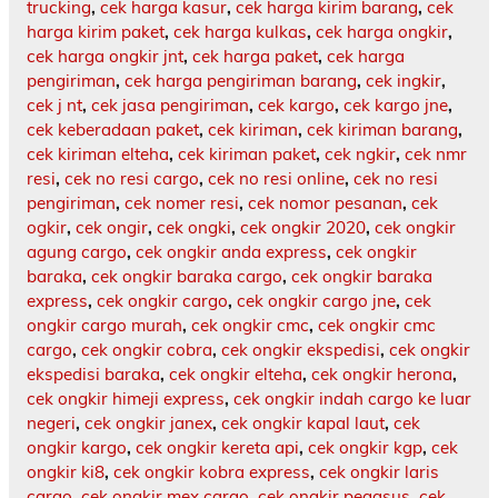
trucking
,
cek harga kasur
,
cek harga kirim barang
,
cek
harga kirim paket
,
cek harga kulkas
,
cek harga ongkir
,
cek harga ongkir jnt
,
cek harga paket
,
cek harga
pengiriman
,
cek harga pengiriman barang
,
cek ingkir
,
cek j nt
,
cek jasa pengiriman
,
cek kargo
,
cek kargo jne
,
cek keberadaan paket
,
cek kiriman
,
cek kiriman barang
,
cek kiriman elteha
,
cek kiriman paket
,
cek ngkir
,
cek nmr
resi
,
cek no resi cargo
,
cek no resi online
,
cek no resi
pengiriman
,
cek nomer resi
,
cek nomor pesanan
,
cek
ogkir
,
cek ongir
,
cek ongki
,
cek ongkir 2020
,
cek ongkir
agung cargo
,
cek ongkir anda express
,
cek ongkir
baraka
,
cek ongkir baraka cargo
,
cek ongkir baraka
express
,
cek ongkir cargo
,
cek ongkir cargo jne
,
cek
ongkir cargo murah
,
cek ongkir cmc
,
cek ongkir cmc
cargo
,
cek ongkir cobra
,
cek ongkir ekspedisi
,
cek ongkir
ekspedisi baraka
,
cek ongkir elteha
,
cek ongkir herona
,
cek ongkir himeji express
,
cek ongkir indah cargo ke luar
negeri
,
cek ongkir janex
,
cek ongkir kapal laut
,
cek
ongkir kargo
,
cek ongkir kereta api
,
cek ongkir kgp
,
cek
ongkir ki8
,
cek ongkir kobra express
,
cek ongkir laris
cargo
,
cek ongkir mex cargo
,
cek ongkir pegasus
,
cek