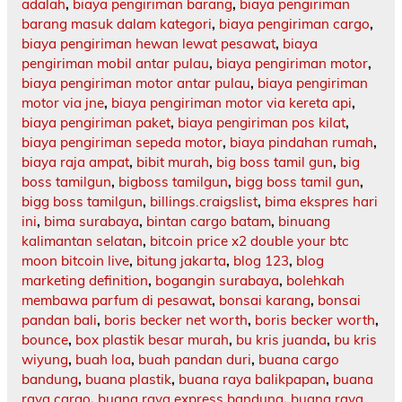
adalah
,
biaya pengiriman barang
,
biaya pengiriman
barang masuk dalam kategori
,
biaya pengiriman cargo
,
biaya pengiriman hewan lewat pesawat
,
biaya
pengiriman mobil antar pulau
,
biaya pengiriman motor
,
biaya pengiriman motor antar pulau
,
biaya pengiriman
motor via jne
,
biaya pengiriman motor via kereta api
,
biaya pengiriman paket
,
biaya pengiriman pos kilat
,
biaya pengiriman sepeda motor
,
biaya pindahan rumah
,
biaya raja ampat
,
bibit murah
,
big boss tamil gun
,
big
boss tamilgun
,
bigboss tamilgun
,
bigg boss tamil gun
,
bigg boss tamilgun
,
billings.craigslist
,
bima ekspres hari
ini
,
bima surabaya
,
bintan cargo batam
,
binuang
kalimantan selatan
,
bitcoin price x2 double your btc
moon bitcoin live
,
bitung jakarta
,
blog 123
,
blog
marketing definition
,
bogangin surabaya
,
bolehkah
membawa parfum di pesawat
,
bonsai karang
,
bonsai
pandan bali
,
boris becker net worth
,
boris becker worth
,
bounce
,
box plastik besar murah
,
bu kris juanda
,
bu kris
wiyung
,
buah loa
,
buah pandan duri
,
buana cargo
bandung
,
buana plastik
,
buana raya balikpapan
,
buana
raya cargo
,
buana raya express bandung
,
buana raya