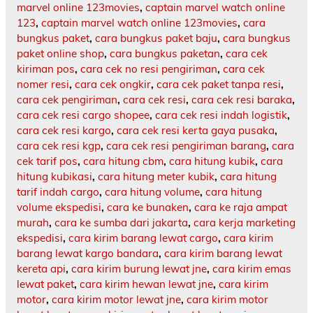
marvel online 123movies
,
captain marvel watch online
123
,
captain marvel watch online 123movies
,
cara
bungkus paket
,
cara bungkus paket baju
,
cara bungkus
paket online shop
,
cara bungkus paketan
,
cara cek
kiriman pos
,
cara cek no resi pengiriman
,
cara cek
nomer resi
,
cara cek ongkir
,
cara cek paket tanpa resi
,
cara cek pengiriman
,
cara cek resi
,
cara cek resi baraka
,
cara cek resi cargo shopee
,
cara cek resi indah logistik
,
cara cek resi kargo
,
cara cek resi kerta gaya pusaka
,
cara cek resi kgp
,
cara cek resi pengiriman barang
,
cara
cek tarif pos
,
cara hitung cbm
,
cara hitung kubik
,
cara
hitung kubikasi
,
cara hitung meter kubik
,
cara hitung
tarif indah cargo
,
cara hitung volume
,
cara hitung
volume ekspedisi
,
cara ke bunaken
,
cara ke raja ampat
murah
,
cara ke sumba dari jakarta
,
cara kerja marketing
ekspedisi
,
cara kirim barang lewat cargo
,
cara kirim
barang lewat kargo bandara
,
cara kirim barang lewat
kereta api
,
cara kirim burung lewat jne
,
cara kirim emas
lewat paket
,
cara kirim hewan lewat jne
,
cara kirim
motor
,
cara kirim motor lewat jne
,
cara kirim motor