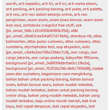
worth
,
arti expedisi
,
arti fcl
,
arti lcl
,
arti nama edwin
,
arti packing
,
arti packing barang
,
arti palet
,
arti palette
,
arti resi
,
arti resi dalam belanja online
,
arti resi
pengiriman
,
asam asam
,
asam jawa bonsai
,
asem asem
ikan laut
,
ashtabula craigslist free stuff
,
ask
[pii_email_fb8c1261650b9080b35d]
,
at&t
[pii_email_d0a63cbe54a837d74bfe]
,
atambua ntt
,
atlas
kalimantan
,
atlas pulau sulawesi
,
atlas sulawesi
,
atlas
sumatera
,
atychiphobia test
,
aup ekspedisi
,
auto
[pii_email_c6d4a2ee708a33bbc7c8]
,
awr cargo
,
awr
cargo jakarta
,
awr cargo padang
,
babysitter f95zone
,
background [pii_email_0a8939ddcfae0cc18e2e]
,
background [pii_email_f5252b236c4b61765b88]
,
badak
jawa dan sumatera
,
bagaimana cara menghitung
,
bahan bahan untuk packing barang
,
bahan bonsai
asem
,
bahan bonsai waru
,
bahan mudah meledak
,
bahan mudah terbakar
,
bahan untuk packing barang
online shop
,
bahan yang mudah meledak
,
bahan yang
mudah terbakar
,
baju online murah meriah
,
bak truk
kayu
,
bali cepat denpasar
,
bali cepat ekspedisi
,
bali