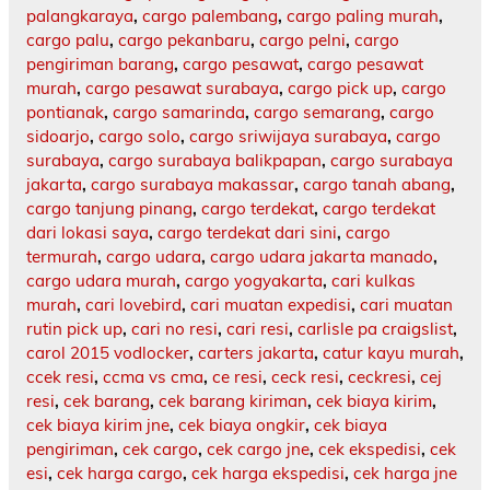
palangkaraya
,
cargo palembang
,
cargo paling murah
,
cargo palu
,
cargo pekanbaru
,
cargo pelni
,
cargo
pengiriman barang
,
cargo pesawat
,
cargo pesawat
murah
,
cargo pesawat surabaya
,
cargo pick up
,
cargo
pontianak
,
cargo samarinda
,
cargo semarang
,
cargo
sidoarjo
,
cargo solo
,
cargo sriwijaya surabaya
,
cargo
surabaya
,
cargo surabaya balikpapan
,
cargo surabaya
jakarta
,
cargo surabaya makassar
,
cargo tanah abang
,
cargo tanjung pinang
,
cargo terdekat
,
cargo terdekat
dari lokasi saya
,
cargo terdekat dari sini
,
cargo
termurah
,
cargo udara
,
cargo udara jakarta manado
,
cargo udara murah
,
cargo yogyakarta
,
cari kulkas
murah
,
cari lovebird
,
cari muatan expedisi
,
cari muatan
rutin pick up
,
cari no resi
,
cari resi
,
carlisle pa craigslist
,
carol 2015 vodlocker
,
carters jakarta
,
catur kayu murah
,
ccek resi
,
ccma vs cma
,
ce resi
,
ceck resi
,
ceckresi
,
cej
resi
,
cek barang
,
cek barang kiriman
,
cek biaya kirim
,
cek biaya kirim jne
,
cek biaya ongkir
,
cek biaya
pengiriman
,
cek cargo
,
cek cargo jne
,
cek ekspedisi
,
cek
esi
,
cek harga cargo
,
cek harga ekspedisi
,
cek harga jne