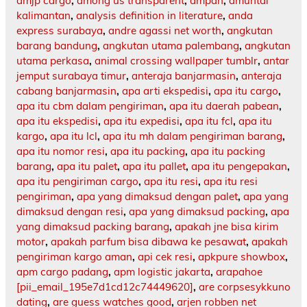
amjp cargo
,
among us transparent
,
ampah
,
amuntai
kalimantan
,
analysis definition in literature
,
anda
express surabaya
,
andre agassi net worth
,
angkutan
barang bandung
,
angkutan utama palembang
,
angkutan
utama perkasa
,
animal crossing wallpaper tumblr
,
antar
jemput surabaya timur
,
anteraja banjarmasin
,
anteraja
cabang banjarmasin
,
apa arti ekspedisi
,
apa itu cargo
,
apa itu cbm dalam pengiriman
,
apa itu daerah pabean
,
apa itu ekspedisi
,
apa itu expedisi
,
apa itu fcl
,
apa itu
kargo
,
apa itu lcl
,
apa itu mh dalam pengiriman barang
,
apa itu nomor resi
,
apa itu packing
,
apa itu packing
barang
,
apa itu palet
,
apa itu pallet
,
apa itu pengepakan
,
apa itu pengiriman cargo
,
apa itu resi
,
apa itu resi
pengiriman
,
apa yang dimaksud dengan palet
,
apa yang
dimaksud dengan resi
,
apa yang dimaksud packing
,
apa
yang dimaksud packing barang
,
apakah jne bisa kirim
motor
,
apakah parfum bisa dibawa ke pesawat
,
apakah
pengiriman kargo aman
,
api cek resi
,
apkpure showbox
,
apm cargo padang
,
apm logistic jakarta
,
arapahoe
[pii_email_195e7d1cd12c74449620]
,
are corpsesykkuno
dating
,
are guess watches good
,
arjen robben net