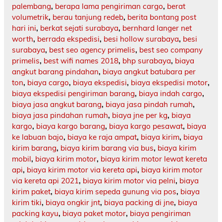
palembang
,
berapa lama pengiriman cargo
,
berat
volumetrik
,
berau tanjung redeb
,
berita bontang post
hari ini
,
berkat sejati surabaya
,
bernhard langer net
worth
,
berrada ekspedisi
,
besi hollow surabaya
,
besi
surabaya
,
best seo agency primelis
,
best seo company
primelis
,
best wifi names 2018
,
bhp surabaya
,
biaya
angkut barang pindahan
,
biaya angkut batubara per
ton
,
biaya cargo
,
biaya ekspedisi
,
biaya ekspedisi motor
,
biaya ekspedisi pengiriman barang
,
biaya indah cargo
,
biaya jasa angkut barang
,
biaya jasa pindah rumah
,
biaya jasa pindahan rumah
,
biaya jne per kg
,
biaya
kargo
,
biaya kargo barang
,
biaya kargo pesawat
,
biaya
ke labuan bajo
,
biaya ke raja ampat
,
biaya kirim
,
biaya
kirim barang
,
biaya kirim barang via bus
,
biaya kirim
mobil
,
biaya kirim motor
,
biaya kirim motor lewat kereta
api
,
biaya kirim motor via kereta api
,
biaya kirim motor
via kereta api 2021
,
biaya kirim motor via pelni
,
biaya
kirim paket
,
biaya kirim sepeda gunung via pos
,
biaya
kirim tiki
,
biaya ongkir jnt
,
biaya packing di jne
,
biaya
packing kayu
,
biaya paket motor
,
biaya pengiriman