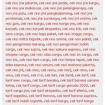
cek resi jne jakarta
,
cek resi jne jambi
,
cek resi jne kargo
,
cek resi jne makassar
,
cek resi jne palangkaraya
,
cek
resi jne palu
,
cek resi jne pangkalpinang
,
cek resi jne
pontianak
,
cek resi jne surabaya
,
cek resi jnt online
,
cek
resi jpm
,
cek resi kargo
,
cek resi kargo jne
,
cek resi
karyati
,
cek resi karyati ekspedisi
,
cek resi kib
,
cek resi
laris cargo
,
cek resi lega paket
,
cek resi lingga cargo
,
cek resi mitra logistik
,
cek resi online
,
cek resi paket
,
cek
resi pengiriman barang
,
cek resi pengiriman indah
cargo
,
cek resi sajira
,
cek resi sakura express
,
cek resi
shopee cargo
,
cek resi siba cargo
,
cek resi sn cargo
,
cek
resi sts
,
cek resi tam cargo
,
cek resi tanpa repot
,
cek resi
teba express
,
cek resi umum
,
cek resi wahana jakarta
,
cek resi.jnt
,
cek resii
,
cek resiu
,
cek resi]
,
cek reso
,
cek
resu
,
cek rresi
,
cek rrsi
,
cek tari
,
cek tarid
,
cek tarif
,
cek
tarif awr cargo
,
cek tarif baraka
,
cek tarif baraka sarana
tama
,
cek tarif cargo
,
cek tarif cargo garuda 2020
,
cek
tarif cargo jne
,
cek tarif ekspedisi
,
cek tarif elteha
,
cek
tarif expedisi
,
cek tarif herona
,
cek tarif herona express
,
cek tarif indah logistik
,
cek tarif kargo
,
cek tarif kargo