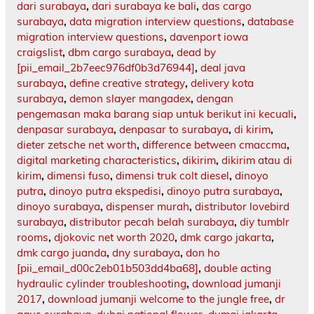
dari surabaya
,
dari surabaya ke bali
,
das cargo
surabaya
,
data migration interview questions
,
database
migration interview questions
,
davenport iowa
craigslist
,
dbm cargo surabaya
,
dead by
[pii_email_2b7eec976df0b3d76944]
,
deal java
surabaya
,
define creative strategy
,
delivery kota
surabaya
,
demon slayer mangadex
,
dengan
pengemasan maka barang siap untuk berikut ini kecuali
,
denpasar surabaya
,
denpasar to surabaya
,
di kirim
,
dieter zetsche net worth
,
difference between cmaccma
,
digital marketing characteristics
,
dikirim
,
dikirim atau di
kirim
,
dimensi fuso
,
dimensi truk colt diesel
,
dinoyo
putra
,
dinoyo putra ekspedisi
,
dinoyo putra surabaya
,
dinoyo surabaya
,
dispenser murah
,
distributor lovebird
surabaya
,
distributor pecah belah surabaya
,
diy tumblr
rooms
,
djokovic net worth 2020
,
dmk cargo jakarta
,
dmk cargo juanda
,
dny surabaya
,
don ho
[pii_email_d00c2eb01b503dd4ba68]
,
double acting
hydraulic cylinder troubleshooting
,
download jumanji
2017
,
download jumanji welcome to the jungle free
,
dr