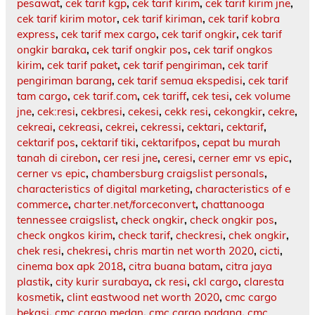
pesawat
,
cek tarif kgp
,
cek tarif kirim
,
cek tarif kirim jne
,
cek tarif kirim motor
,
cek tarif kiriman
,
cek tarif kobra
express
,
cek tarif mex cargo
,
cek tarif ongkir
,
cek tarif
ongkir baraka
,
cek tarif ongkir pos
,
cek tarif ongkos
kirim
,
cek tarif paket
,
cek tarif pengiriman
,
cek tarif
pengiriman barang
,
cek tarif semua ekspedisi
,
cek tarif
tam cargo
,
cek tarif.com
,
cek tariff
,
cek tesi
,
cek volume
jne
,
cek:resi
,
cekbresi
,
cekesi
,
cekk resi
,
cekongkir
,
cekre
,
cekreai
,
cekreasi
,
cekrei
,
cekressi
,
cektari
,
cektarif
,
cektarif pos
,
cektarif tiki
,
cektarifpos
,
cepat bu murah
tanah di cirebon
,
cer resi jne
,
ceresi
,
cerner emr vs epic
,
cerner vs epic
,
chambersburg craigslist personals
,
characteristics of digital marketing
,
characteristics of e
commerce
,
charter.net/forceconvert
,
chattanooga
tennessee craigslist
,
check ongkir
,
check ongkir pos
,
check ongkos kirim
,
check tarif
,
checkresi
,
chek ongkir
,
chek resi
,
chekresi
,
chris martin net worth 2020
,
cicti
,
cinema box apk 2018
,
citra buana batam
,
citra jaya
plastik
,
city kurir surabaya
,
ck resi
,
ckl cargo
,
claresta
kosmetik
,
clint eastwood net worth 2020
,
cmc cargo
bekasi
,
cmc cargo medan
,
cmc cargo padang
,
cmc