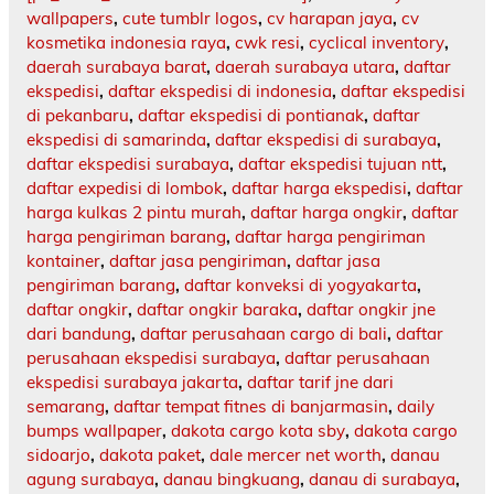
wallpapers
,
cute tumblr logos
,
cv harapan jaya
,
cv
kosmetika indonesia raya
,
cwk resi
,
cyclical inventory
,
daerah surabaya barat
,
daerah surabaya utara
,
daftar
ekspedisi
,
daftar ekspedisi di indonesia
,
daftar ekspedisi
di pekanbaru
,
daftar ekspedisi di pontianak
,
daftar
ekspedisi di samarinda
,
daftar ekspedisi di surabaya
,
daftar ekspedisi surabaya
,
daftar ekspedisi tujuan ntt
,
daftar expedisi di lombok
,
daftar harga ekspedisi
,
daftar
harga kulkas 2 pintu murah
,
daftar harga ongkir
,
daftar
harga pengiriman barang
,
daftar harga pengiriman
kontainer
,
daftar jasa pengiriman
,
daftar jasa
pengiriman barang
,
daftar konveksi di yogyakarta
,
daftar ongkir
,
daftar ongkir baraka
,
daftar ongkir jne
dari bandung
,
daftar perusahaan cargo di bali
,
daftar
perusahaan ekspedisi surabaya
,
daftar perusahaan
ekspedisi surabaya jakarta
,
daftar tarif jne dari
semarang
,
daftar tempat fitnes di banjarmasin
,
daily
bumps wallpaper
,
dakota cargo kota sby
,
dakota cargo
sidoarjo
,
dakota paket
,
dale mercer net worth
,
danau
agung surabaya
,
danau bingkuang
,
danau di surabaya
,