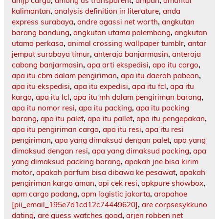
amjp cargo
,
among us transparent
,
ampah
,
amuntai
kalimantan
,
analysis definition in literature
,
anda
express surabaya
,
andre agassi net worth
,
angkutan
barang bandung
,
angkutan utama palembang
,
angkutan
utama perkasa
,
animal crossing wallpaper tumblr
,
antar
jemput surabaya timur
,
anteraja banjarmasin
,
anteraja
cabang banjarmasin
,
apa arti ekspedisi
,
apa itu cargo
,
apa itu cbm dalam pengiriman
,
apa itu daerah pabean
,
apa itu ekspedisi
,
apa itu expedisi
,
apa itu fcl
,
apa itu
kargo
,
apa itu lcl
,
apa itu mh dalam pengiriman barang
,
apa itu nomor resi
,
apa itu packing
,
apa itu packing
barang
,
apa itu palet
,
apa itu pallet
,
apa itu pengepakan
,
apa itu pengiriman cargo
,
apa itu resi
,
apa itu resi
pengiriman
,
apa yang dimaksud dengan palet
,
apa yang
dimaksud dengan resi
,
apa yang dimaksud packing
,
apa
yang dimaksud packing barang
,
apakah jne bisa kirim
motor
,
apakah parfum bisa dibawa ke pesawat
,
apakah
pengiriman kargo aman
,
api cek resi
,
apkpure showbox
,
apm cargo padang
,
apm logistic jakarta
,
arapahoe
[pii_email_195e7d1cd12c74449620]
,
are corpsesykkuno
dating
,
are guess watches good
,
arjen robben net