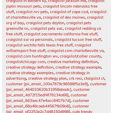
craigslist in eastern ky
,
craigslist jackson ma
,
craigslist
joplin missouri pets
,
craigslist lincoln nebraska free
stuff
,
craigslist nrv pets
,
craigslist of cape cod
,
craigslist
of charlottesville va
,
craigslist of des moines
,
craigslist
org sf bay
,
craigslist pets dayton
,
craigslist pets
greenville nc
,
craigslist pets sac
,
craigslist redding ca
free stuff
,
craigslist sacramento california free stuff
,
craigslist sw va personals
,
craigslist tucson free stuff
,
craigslist wichita falls texas free stuff
,
craigslist
williamsport free stuff
,
craigslist.com charlottesville va
,
craigslist.com huntington wv
,
craigslist/collier county
,
craigslistchicago com
,
creative marketing definition
,
creative strategy definition
,
creative strategy example
,
creative strategy examples
,
creative strategy in
advertising
,
creative strategy plan
,
crk resi
,
ctaigslist ct
,
customer [pii_email_100a7879c96588f5a3e9]
,
customer
[pii_email_464033620b31958ebadc]
,
customer
[pii_email_4d72f15edf4f78134a68]
,
customer
[pii_email_663aec47e4acc8407b7d]
,
customer
[pii_email_68a48caeb44567fb09a6]
,
customer
[pii_email_af2253e2c7d48150d998]
,
cute trendy