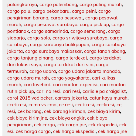
palangkaraya
,
cargo palembang
,
cargo paling murah
,
cargo palu
,
cargo pekanbaru
,
cargo pelni
,
cargo
pengiriman barang
,
cargo pesawat
,
cargo pesawat
murah
,
cargo pesawat surabaya
,
cargo pick up
,
cargo
pontianak
,
cargo samarinda
,
cargo semarang
,
cargo
sidoarjo
,
cargo solo
,
cargo sriwijaya surabaya
,
cargo
surabaya
,
cargo surabaya balikpapan
,
cargo surabaya
jakarta
,
cargo surabaya makassar
,
cargo tanah abang
,
cargo tanjung pinang
,
cargo terdekat
,
cargo terdekat
dari lokasi saya
,
cargo terdekat dari sini
,
cargo
termurah
,
cargo udara
,
cargo udara jakarta manado
,
cargo udara murah
,
cargo yogyakarta
,
cari kulkas
murah
,
cari lovebird
,
cari muatan expedisi
,
cari muatan
rutin pick up
,
cari no resi
,
cari resi
,
carlisle pa craigslist
,
carol 2015 vodlocker
,
carters jakarta
,
catur kayu murah
,
ccek resi
,
ccma vs cma
,
ce resi
,
ceck resi
,
ceckresi
,
cej
resi
,
cek barang
,
cek barang kiriman
,
cek biaya kirim
,
cek biaya kirim jne
,
cek biaya ongkir
,
cek biaya
pengiriman
,
cek cargo
,
cek cargo jne
,
cek ekspedisi
,
cek
esi
,
cek harga cargo
,
cek harga ekspedisi
,
cek harga jne