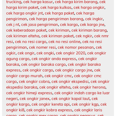
trucking
,
cek harga kasur
,
cek harga kirim barang
,
cek
harga kirim paket
,
cek harga kulkas
,
cek harga ongkir
,
cek harga ongkir jnt
,
cek harga paket
,
cek harga
pengiriman
,
cek harga pengiriman barang
,
cek ingkir
,
cek j nt
,
cek jasa pengiriman
,
cek kargo
,
cek kargo jne
,
cek keberadaan paket
,
cek kiriman
,
cek kiriman barang
,
cek kiriman elteha
,
cek kiriman paket
,
cek ngkir
,
cek nmr
resi
,
cek no resi cargo
,
cek no resi online
,
cek no resi
pengiriman
,
cek nomer resi
,
cek nomor pesanan
,
cek
ogkir
,
cek ongir
,
cek ongki
,
cek ongkir 2020
,
cek ongkir
agung cargo
,
cek ongkir anda express
,
cek ongkir
baraka
,
cek ongkir baraka cargo
,
cek ongkir baraka
express
,
cek ongkir cargo
,
cek ongkir cargo jne
,
cek
ongkir cargo murah
,
cek ongkir cmc
,
cek ongkir cmc
cargo
,
cek ongkir cobra
,
cek ongkir ekspedisi
,
cek ongkir
ekspedisi baraka
,
cek ongkir elteha
,
cek ongkir herona
,
cek ongkir himeji express
,
cek ongkir indah cargo ke luar
negeri
,
cek ongkir janex
,
cek ongkir kapal laut
,
cek
ongkir kargo
,
cek ongkir kereta api
,
cek ongkir kgp
,
cek
ongkir ki8
,
cek ongkir kobra express
,
cek ongkir laris
cargo
,
cek ongkir mex cargo
,
cek ongkir pegasus
,
cek