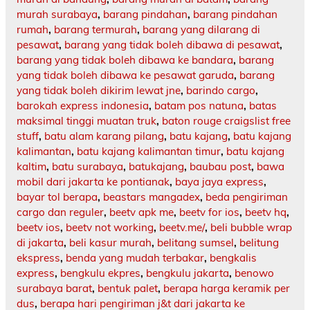
murah surabaya
,
barang pindahan
,
barang pindahan
rumah
,
barang termurah
,
barang yang dilarang di
pesawat
,
barang yang tidak boleh dibawa di pesawat
,
barang yang tidak boleh dibawa ke bandara
,
barang
yang tidak boleh dibawa ke pesawat garuda
,
barang
yang tidak boleh dikirim lewat jne
,
barindo cargo
,
barokah express indonesia
,
batam pos natuna
,
batas
maksimal tinggi muatan truk
,
baton rouge craigslist free
stuff
,
batu alam karang pilang
,
batu kajang
,
batu kajang
kalimantan
,
batu kajang kalimantan timur
,
batu kajang
kaltim
,
batu surabaya
,
batukajang
,
baubau post
,
bawa
mobil dari jakarta ke pontianak
,
baya jaya express
,
bayar tol berapa
,
beastars mangadex
,
beda pengiriman
cargo dan reguler
,
beetv apk me
,
beetv for ios
,
beetv hq
,
beetv ios
,
beetv not working
,
beetv.me/
,
beli bubble wrap
di jakarta
,
beli kasur murah
,
belitang sumsel
,
belitung
ekspress
,
benda yang mudah terbakar
,
bengkalis
express
,
bengkulu ekpres
,
bengkulu jakarta
,
benowo
surabaya barat
,
bentuk palet
,
berapa harga keramik per
dus
,
berapa hari pengiriman j&t dari jakarta ke