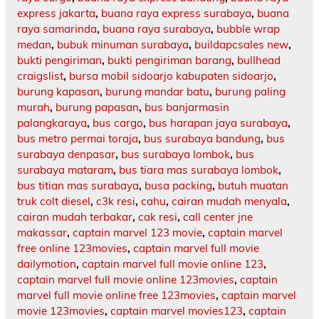
express jakarta
,
buana raya express surabaya
,
buana
raya samarinda
,
buana raya surabaya
,
bubble wrap
medan
,
bubuk minuman surabaya
,
buildapcsales new
,
bukti pengiriman
,
bukti pengiriman barang
,
bullhead
craigslist
,
bursa mobil sidoarjo kabupaten sidoarjo
,
burung kapasan
,
burung mandar batu
,
burung paling
murah
,
burung papasan
,
bus banjarmasin
palangkaraya
,
bus cargo
,
bus harapan jaya surabaya
,
bus metro permai toraja
,
bus surabaya bandung
,
bus
surabaya denpasar
,
bus surabaya lombok
,
bus
surabaya mataram
,
bus tiara mas surabaya lombok
,
bus titian mas surabaya
,
busa packing
,
butuh muatan
truk colt diesel
,
c3k resi
,
cahu
,
cairan mudah menyala
,
cairan mudah terbakar
,
cak resi
,
call center jne
makassar
,
captain marvel 123 movie
,
captain marvel
free online 123movies
,
captain marvel full movie
dailymotion
,
captain marvel full movie online 123
,
captain marvel full movie online 123movies
,
captain
marvel full movie online free 123movies
,
captain marvel
movie 123movies
,
captain marvel movies123
,
captain