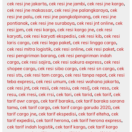
cek resi jne jakarta
,
cek resi jne jambi
,
cek resi jne kargo
,
cek resi jne makassar
,
cek resi jne palangkaraya
,
cek
resi jne palu
,
cek resi jne pangkalpinang
,
cek resi jne
pontianak
,
cek resi jne surabaya
,
cek resi jnt online
,
cek
resi jpm
,
cek resi kargo
,
cek resi kargo jne
,
cek resi
karyati
,
cek resi karyati ekspedisi
,
cek resi kib
,
cek resi
laris cargo
,
cek resi lega paket
,
cek resi lingga cargo
,
cek resi mitra logistik
,
cek resi online
,
cek resi paket
,
cek
resi pengiriman barang
,
cek resi pengiriman indah
cargo
,
cek resi sajira
,
cek resi sakura express
,
cek resi
shopee cargo
,
cek resi siba cargo
,
cek resi sn cargo
,
cek
resi sts
,
cek resi tam cargo
,
cek resi tanpa repot
,
cek resi
teba express
,
cek resi umum
,
cek resi wahana jakarta
,
cek resi.jnt
,
cek resii
,
cek resiu
,
cek resi]
,
cek reso
,
cek
resu
,
cek rresi
,
cek rrsi
,
cek tari
,
cek tarid
,
cek tarif
,
cek
tarif awr cargo
,
cek tarif baraka
,
cek tarif baraka sarana
tama
,
cek tarif cargo
,
cek tarif cargo garuda 2020
,
cek
tarif cargo jne
,
cek tarif ekspedisi
,
cek tarif elteha
,
cek
tarif expedisi
,
cek tarif herona
,
cek tarif herona express
,
cek tarif indah logistik
,
cek tarif kargo
,
cek tarif kargo