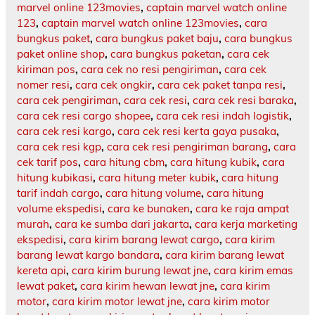
marvel online 123movies
,
captain marvel watch online
123
,
captain marvel watch online 123movies
,
cara
bungkus paket
,
cara bungkus paket baju
,
cara bungkus
paket online shop
,
cara bungkus paketan
,
cara cek
kiriman pos
,
cara cek no resi pengiriman
,
cara cek
nomer resi
,
cara cek ongkir
,
cara cek paket tanpa resi
,
cara cek pengiriman
,
cara cek resi
,
cara cek resi baraka
,
cara cek resi cargo shopee
,
cara cek resi indah logistik
,
cara cek resi kargo
,
cara cek resi kerta gaya pusaka
,
cara cek resi kgp
,
cara cek resi pengiriman barang
,
cara
cek tarif pos
,
cara hitung cbm
,
cara hitung kubik
,
cara
hitung kubikasi
,
cara hitung meter kubik
,
cara hitung
tarif indah cargo
,
cara hitung volume
,
cara hitung
volume ekspedisi
,
cara ke bunaken
,
cara ke raja ampat
murah
,
cara ke sumba dari jakarta
,
cara kerja marketing
ekspedisi
,
cara kirim barang lewat cargo
,
cara kirim
barang lewat kargo bandara
,
cara kirim barang lewat
kereta api
,
cara kirim burung lewat jne
,
cara kirim emas
lewat paket
,
cara kirim hewan lewat jne
,
cara kirim
motor
,
cara kirim motor lewat jne
,
cara kirim motor