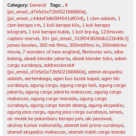
Category:
General
Tags:
,
#
[pii_email_d7e5d1e72b502166660e]
,
.
[pii_email_c44daf3db584541df034]
,
1 cbm adalah
,
1
cbm berapa cm
,
1 koli berapa kilo
,
1 koli berapa
kilogram
,
1 koli berapa kubik
,
1 koli brp kg
,
123movies
captain marvel
,
30+ [pii_email_310f043826db222b49c1]
james bowles
,
300 mb films
,
300mbfilms in
,
300mblinks
movie
,
7 wonders of new england
,
9kmovies win
,
a&w
kaleng
,
abadi klender jakarta
,
abadi klender toko
,
adam
cargo surabaya
,
addressbook#
[pii_email_d7e5d1e72b502166660e]
,
admin ekspedisi
adalah
,
aertembaga
,
agen bus bulak kapal
,
agen tiki
surabaya
,
agung cargo
,
agung cargo bali
,
agung cargo
jakarta
,
agung cargo jakarta makassar
,
agung cargo
makassar
,
agung cargo manado
,
agung cargo
surabaya
,
agung cargo tanah abang
,
agung ekspedisi
,
agung jasa cargo
,
agung jasa cargo surabaya
,
aimas
,
air molek ke pekanbaru berapa jam
,
aki pesawat
,
akshay kumar nationality
,
alamat bali prima surabaya
,
alamat ekspedisi makassar
,
alamat indah cargo banda