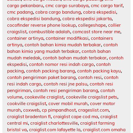
cargo pekanbaru
,
cmc cargo surabaya
,
cmc cargo tarif
,
cmc padang
,
cobra cargo bandung
,
cobra ekspedisi
,
cobra ekspedisi bandung
,
cobra ekspedisi jakarta
,
cocofinder reverse phone lookup
,
collegeshape
,
collier
craigslist
,
combustible adalah
,
comcast store near me
,
container artinya
,
container modifikasi
,
containers
artinya
,
contoh bahan kimia mudah terbakar
,
contoh
bahan kimia yang mudah terbakar
,
contoh bahan
mudah meledak
,
contoh bahan mudah terbakar
,
contoh
ekspedisi
,
contoh nomor resi indah cargo
,
contoh
packing
,
contoh packing barang
,
contoh packing kayu
,
contoh pengiriman paket barang
,
contoh resi
,
contoh
resi indah cargo
,
contoh resi jne palsu
,
contoh resi
pengiriman
,
contoh resi pengiriman barang
,
contoh
volume
,
cookeville craiglist
,
cookeville craigslist pets
,
cookville craigslist
,
cover mobil murah
,
cover motor
murah
,
coxweb
,
cp pimpandhost
,
crageslist.com
,
craiglist bradenton fl
,
craiglist cape cod ma
,
craiglist
central mi
,
craiglist charlottesville
,
craiglist farming
bristol va
,
craiglist.com lafayette la
,
craiglist.com omaha