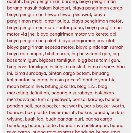
adalah
,
biaya pengiriman barang
,
biaya pengiriman
barang masuk dalam kategori
,
biaya pengiriman cargo
,
biaya pengiriman hewan lewat pesawat
,
biaya
pengiriman mobil antar pulau
,
biaya pengiriman motor
,
biaya pengiriman motor antar pulau
,
biaya pengiriman
motor via jne
,
biaya pengiriman motor via kereta api
,
biaya pengiriman paket
,
biaya pengiriman pos kilat
,
biaya pengiriman sepeda motor
,
biaya pindahan rumah
,
biaya raja ampat
,
bibit murah
,
big boss tamil gun
,
big
boss tamilgun
,
bigboss tamilgun
,
bigg boss tamil gun
,
bigg boss tamilgun
,
billings.craigslist
,
bima ekspres hari
ini
,
bima surabaya
,
bintan cargo batam
,
binuang
kalimantan selatan
,
bitcoin price x2 double your btc
moon bitcoin live
,
bitung jakarta
,
blog 123
,
blog
marketing definition
,
bogangin surabaya
,
bolehkah
membawa parfum di pesawat
,
bonsai karang
,
bonsai
pandan bali
,
boris becker net worth
,
boris becker worth
,
bounce
,
box plastik besar murah
,
bu kris juanda
,
bu kris
wiyung
,
buah loa
,
buah pandan duri
,
buana cargo
bandung
,
buana plastik
,
buana raya balikpapan
,
buana
raya cargo
,
buana raya express bandung
,
buana raya