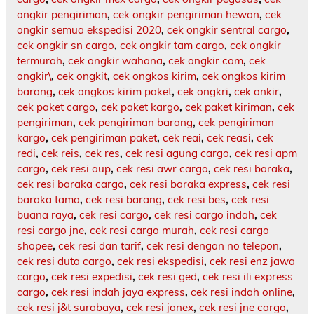
ongkir pengiriman
,
cek ongkir pengiriman hewan
,
cek
ongkir semua ekspedisi 2020
,
cek ongkir sentral cargo
,
cek ongkir sn cargo
,
cek ongkir tam cargo
,
cek ongkir
termurah
,
cek ongkir wahana
,
cek ongkir.com
,
cek
ongkir\
,
cek ongkit
,
cek ongkos kirim
,
cek ongkos kirim
barang
,
cek ongkos kirim paket
,
cek ongkri
,
cek onkir
,
cek paket cargo
,
cek paket kargo
,
cek paket kiriman
,
cek
pengiriman
,
cek pengiriman barang
,
cek pengiriman
kargo
,
cek pengiriman paket
,
cek reai
,
cek reasi
,
cek
redi
,
cek reis
,
cek res
,
cek resi agung cargo
,
cek resi apm
cargo
,
cek resi aup
,
cek resi awr cargo
,
cek resi baraka
,
cek resi baraka cargo
,
cek resi baraka express
,
cek resi
baraka tama
,
cek resi barang
,
cek resi bes
,
cek resi
buana raya
,
cek resi cargo
,
cek resi cargo indah
,
cek
resi cargo jne
,
cek resi cargo murah
,
cek resi cargo
shopee
,
cek resi dan tarif
,
cek resi dengan no telepon
,
cek resi duta cargo
,
cek resi ekspedisi
,
cek resi enz jawa
cargo
,
cek resi expedisi
,
cek resi ged
,
cek resi ili express
cargo
,
cek resi indah jaya express
,
cek resi indah online
,
cek resi j&t surabaya
,
cek resi janex
,
cek resi jne cargo
,