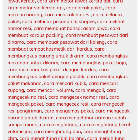
lewat kereta
,
cara kirim motor lewat kereta api
,
cara
kirim motor via kereta api
,
cara lacak paket
,
cara
maketin barang
,
cara melacak no resi
,
cara melacak
paket
,
cara melacak pesanan di shopee
,
cara melihat
nomor resi
,
cara membuat bonsai asam jawa
,
cara
membuat kardus packing
,
cara membuat pesawat dari
dinamo
,
cara membuat pesawat dari kaleng
,
cara
membuat tempat kosmetik dari kardus
,
cara
membungkus barang untuk dikirim
,
cara membungkus
makanan untuk dikirim
,
cara membungkus paket baju
,
cara membungkus paket dengan kardus
,
cara
membungkus paket dengan plastik
,
cara membungkus
paket makanan
,
cara mencari kubik
,
cara mencari
kupang
,
cara mencari volume
,
cara mengali
,
cara
mengecek no resi
,
cara mengecek nomor resi
,
cara
mengecek paket
,
cara mengecek resi
,
cara mengecek
resi pengiriman
,
cara mengemas paket
,
cara mengepak
barang untuk dikirim
,
cara mengetahui kiriman sudah
sampai mana
,
cara menghitung
,
cara menghitung berat
volume jne
,
cara menghitung bun
,
cara menghitung
cbm
,
cara menghitung cbm barang
,
cara menghitung