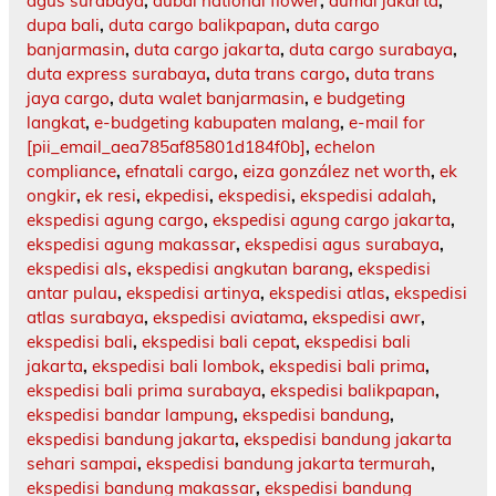
agus surabaya
,
dubai national flower
,
dumai jakarta
,
dupa bali
,
duta cargo balikpapan
,
duta cargo
banjarmasin
,
duta cargo jakarta
,
duta cargo surabaya
,
duta express surabaya
,
duta trans cargo
,
duta trans
jaya cargo
,
duta walet banjarmasin
,
e budgeting
langkat
,
e-budgeting kabupaten malang
,
e-mail for
[pii_email_aea785af85801d184f0b]
,
echelon
compliance
,
efnatali cargo
,
eiza gonzález net worth
,
ek
ongkir
,
ek resi
,
ekpedisi
,
ekspedisi
,
ekspedisi adalah
,
ekspedisi agung cargo
,
ekspedisi agung cargo jakarta
,
ekspedisi agung makassar
,
ekspedisi agus surabaya
,
ekspedisi als
,
ekspedisi angkutan barang
,
ekspedisi
antar pulau
,
ekspedisi artinya
,
ekspedisi atlas
,
ekspedisi
atlas surabaya
,
ekspedisi aviatama
,
ekspedisi awr
,
ekspedisi bali
,
ekspedisi bali cepat
,
ekspedisi bali
jakarta
,
ekspedisi bali lombok
,
ekspedisi bali prima
,
ekspedisi bali prima surabaya
,
ekspedisi balikpapan
,
ekspedisi bandar lampung
,
ekspedisi bandung
,
ekspedisi bandung jakarta
,
ekspedisi bandung jakarta
sehari sampai
,
ekspedisi bandung jakarta termurah
,
ekspedisi bandung makassar
,
ekspedisi bandung