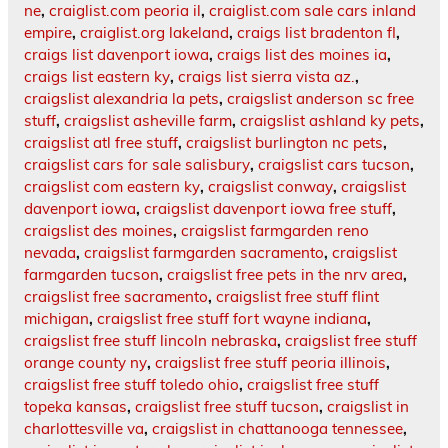
ne
,
craiglist.com peoria il
,
craiglist.com sale cars inland
empire
,
craiglist.org lakeland
,
craigs list bradenton fl
,
craigs list davenport iowa
,
craigs list des moines ia
,
craigs list eastern ky
,
craigs list sierra vista az.
,
craigslist alexandria la pets
,
craigslist anderson sc free
stuff
,
craigslist asheville farm
,
craigslist ashland ky pets
,
craigslist atl free stuff
,
craigslist burlington nc pets
,
craigslist cars for sale salisbury
,
craigslist cars tucson
,
craigslist com eastern ky
,
craigslist conway
,
craigslist
davenport iowa
,
craigslist davenport iowa free stuff
,
craigslist des moines
,
craigslist farmgarden reno
nevada
,
craigslist farmgarden sacramento
,
craigslist
farmgarden tucson
,
craigslist free pets in the nrv area
,
craigslist free sacramento
,
craigslist free stuff flint
michigan
,
craigslist free stuff fort wayne indiana
,
craigslist free stuff lincoln nebraska
,
craigslist free stuff
orange county ny
,
craigslist free stuff peoria illinois
,
craigslist free stuff toledo ohio
,
craigslist free stuff
topeka kansas
,
craigslist free stuff tucson
,
craigslist in
charlottesville va
,
craigslist in chattanooga tennessee
,