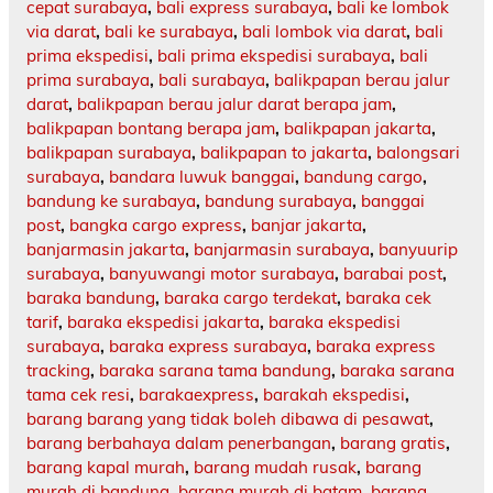
cepat surabaya
,
bali express surabaya
,
bali ke lombok
via darat
,
bali ke surabaya
,
bali lombok via darat
,
bali
prima ekspedisi
,
bali prima ekspedisi surabaya
,
bali
prima surabaya
,
bali surabaya
,
balikpapan berau jalur
darat
,
balikpapan berau jalur darat berapa jam
,
balikpapan bontang berapa jam
,
balikpapan jakarta
,
balikpapan surabaya
,
balikpapan to jakarta
,
balongsari
surabaya
,
bandara luwuk banggai
,
bandung cargo
,
bandung ke surabaya
,
bandung surabaya
,
banggai
post
,
bangka cargo express
,
banjar jakarta
,
banjarmasin jakarta
,
banjarmasin surabaya
,
banyuurip
surabaya
,
banyuwangi motor surabaya
,
barabai post
,
baraka bandung
,
baraka cargo terdekat
,
baraka cek
tarif
,
baraka ekspedisi jakarta
,
baraka ekspedisi
surabaya
,
baraka express surabaya
,
baraka express
tracking
,
baraka sarana tama bandung
,
baraka sarana
tama cek resi
,
barakaexpress
,
barakah ekspedisi
,
barang barang yang tidak boleh dibawa di pesawat
,
barang berbahaya dalam penerbangan
,
barang gratis
,
barang kapal murah
,
barang mudah rusak
,
barang
murah di bandung
,
barang murah di batam
,
barang