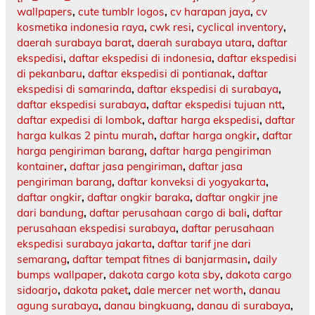
wallpapers
,
cute tumblr logos
,
cv harapan jaya
,
cv
kosmetika indonesia raya
,
cwk resi
,
cyclical inventory
,
daerah surabaya barat
,
daerah surabaya utara
,
daftar
ekspedisi
,
daftar ekspedisi di indonesia
,
daftar ekspedisi
di pekanbaru
,
daftar ekspedisi di pontianak
,
daftar
ekspedisi di samarinda
,
daftar ekspedisi di surabaya
,
daftar ekspedisi surabaya
,
daftar ekspedisi tujuan ntt
,
daftar expedisi di lombok
,
daftar harga ekspedisi
,
daftar
harga kulkas 2 pintu murah
,
daftar harga ongkir
,
daftar
harga pengiriman barang
,
daftar harga pengiriman
kontainer
,
daftar jasa pengiriman
,
daftar jasa
pengiriman barang
,
daftar konveksi di yogyakarta
,
daftar ongkir
,
daftar ongkir baraka
,
daftar ongkir jne
dari bandung
,
daftar perusahaan cargo di bali
,
daftar
perusahaan ekspedisi surabaya
,
daftar perusahaan
ekspedisi surabaya jakarta
,
daftar tarif jne dari
semarang
,
daftar tempat fitnes di banjarmasin
,
daily
bumps wallpaper
,
dakota cargo kota sby
,
dakota cargo
sidoarjo
,
dakota paket
,
dale mercer net worth
,
danau
agung surabaya
,
danau bingkuang
,
danau di surabaya
,