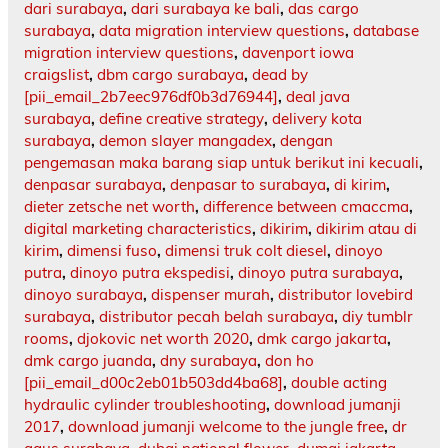
dari surabaya
,
dari surabaya ke bali
,
das cargo
surabaya
,
data migration interview questions
,
database
migration interview questions
,
davenport iowa
craigslist
,
dbm cargo surabaya
,
dead by
[pii_email_2b7eec976df0b3d76944]
,
deal java
surabaya
,
define creative strategy
,
delivery kota
surabaya
,
demon slayer mangadex
,
dengan
pengemasan maka barang siap untuk berikut ini kecuali
,
denpasar surabaya
,
denpasar to surabaya
,
di kirim
,
dieter zetsche net worth
,
difference between cmaccma
,
digital marketing characteristics
,
dikirim
,
dikirim atau di
kirim
,
dimensi fuso
,
dimensi truk colt diesel
,
dinoyo
putra
,
dinoyo putra ekspedisi
,
dinoyo putra surabaya
,
dinoyo surabaya
,
dispenser murah
,
distributor lovebird
surabaya
,
distributor pecah belah surabaya
,
diy tumblr
rooms
,
djokovic net worth 2020
,
dmk cargo jakarta
,
dmk cargo juanda
,
dny surabaya
,
don ho
[pii_email_d00c2eb01b503dd4ba68]
,
double acting
hydraulic cylinder troubleshooting
,
download jumanji
2017
,
download jumanji welcome to the jungle free
,
dr