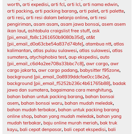
worth
,
arti expedisi
,
arti fcl
,
arti lcl
,
arti nama edwin
,
arti packing
,
arti packing barang
,
arti palet
,
arti palette
,
arti resi
,
arti resi dalam belanja online
,
arti resi
pengiriman
,
asam asam
,
asam jawa bonsai
,
asem asem
ikan laut
,
ashtabula craigslist free stuff
,
ask
[pii_email_fb8c1261650b9080b35d]
,
at&t
[pii_email_d0a63cbe54a837d74bfe]
,
atambua ntt
,
atlas
kalimantan
,
atlas pulau sulawesi
,
atlas sulawesi
,
atlas
sumatera
,
atychiphobia test
,
aup ekspedisi
,
auto
[pii_email_c6d4a2ee708a33bbc7c8]
,
awr cargo
,
awr
cargo jakarta
,
awr cargo padang
,
babysitter f95zone
,
background [pii_email_0a8939ddcfae0cc18e2e]
,
background [pii_email_f5252b236c4b61765b88]
,
badak
jawa dan sumatera
,
bagaimana cara menghitung
,
bahan bahan untuk packing barang
,
bahan bonsai
asem
,
bahan bonsai waru
,
bahan mudah meledak
,
bahan mudah terbakar
,
bahan untuk packing barang
online shop
,
bahan yang mudah meledak
,
bahan yang
mudah terbakar
,
baju online murah meriah
,
bak truk
kayu
,
bali cepat denpasar
,
bali cepat ekspedisi
,
bali