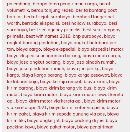
palembang
,
berapa lama pengiriman cargo
,
berat
volumetrik
,
berau tanjung redeb
,
berita bontang post
hari ini
,
berkat sejati surabaya
,
bernhard langer net
worth
,
berrada ekspedisi
,
besi hollow surabaya
,
besi
surabaya
,
best seo agency primelis
,
best seo company
primelis
,
best wifi names 2018
,
bhp surabaya
,
biaya
angkut barang pindahan
,
biaya angkut batubara per
ton
,
biaya cargo
,
biaya ekspedisi
,
biaya ekspedisi motor
,
biaya ekspedisi pengiriman barang
,
biaya indah cargo
,
biaya jasa angkut barang
,
biaya jasa pindah rumah
,
biaya jasa pindahan rumah
,
biaya jne per kg
,
biaya
kargo
,
biaya kargo barang
,
biaya kargo pesawat
,
biaya
ke labuan bajo
,
biaya ke raja ampat
,
biaya kirim
,
biaya
kirim barang
,
biaya kirim barang via bus
,
biaya kirim
mobil
,
biaya kirim motor
,
biaya kirim motor lewat kereta
api
,
biaya kirim motor via kereta api
,
biaya kirim motor
via kereta api 2021
,
biaya kirim motor via pelni
,
biaya
kirim paket
,
biaya kirim sepeda gunung via pos
,
biaya
kirim tiki
,
biaya ongkir jnt
,
biaya packing di jne
,
biaya
packing kayu
,
biaya paket motor
,
biaya pengiriman