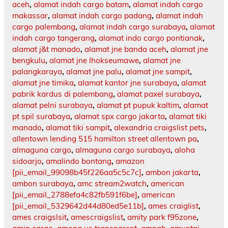
aceh
,
alamat indah cargo batam
,
alamat indah cargo
makassar
,
alamat indah cargo padang
,
alamat indah
cargo palembang
,
alamat indah cargo surabaya
,
alamat
indah cargo tangerang
,
alamat indo cargo pontianak
,
alamat j&t manado
,
alamat jne banda aceh
,
alamat jne
bengkulu
,
alamat jne lhokseumawe
,
alamat jne
palangkaraya
,
alamat jne palu
,
alamat jne sampit
,
alamat jne timika
,
alamat kantor jne surabaya
,
alamat
pabrik kardus di palembang
,
alamat paxel surabaya
,
alamat pelni surabaya
,
alamat pt pupuk kaltim
,
alamat
pt spil surabaya
,
alamat spx cargo jakarta
,
alamat tiki
manado
,
alamat tiki sampit
,
alexandria craigslist pets
,
allentown lending 515 hamilton street allentown pa
,
almaguna cargo
,
almaguna cargo surabaya
,
aloha
sidoarjo
,
amalindo bontang
,
amazon
[pii_email_99098b45f226aa5c5c7c]
,
ambon jakarta
,
ambon surabaya
,
amc stream2watch
,
american
[pii_email_2788efa4c82fb591f6be]
,
american
[pii_email_5329642d44d80ed5e11b]
,
ames craiglist
,
ames craigslsit
,
amescraigslist
,
amity park f95zone
,