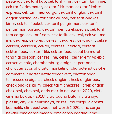
pesawat
,
cek tarif kgp
,
cek tarif kirim
,
cek tarif kirim jne
,
cek tarif kirim motor
,
cek tarif kiriman
,
cek tarif kobra
express
,
cek tarif mex cargo
,
cek tarif ongkir
,
cek tarif
ongkir baraka
,
cek tarif ongkir pos
,
cek tarif ongkos
kirim
,
cek tarif paket
,
cek tarif pengiriman
,
cek tarif
pengiriman barang
,
cek tarif semua ekspedisi
,
cek tarif
tam cargo
,
cek tarif.com
,
cek tariff
,
cek tesi
,
cek volume
jne
,
cek:resi
,
cekbresi
,
cekesi
,
cekk resi
,
cekongkir
,
cekre
,
cekreai
,
cekreasi
,
cekrei
,
cekressi
,
cektari
,
cektarif
,
cektarif pos
,
cektarif tiki
,
cektarifpos
,
cepat bu murah
tanah di cirebon
,
cer resi jne
,
ceresi
,
cerner emr vs epic
,
cerner vs epic
,
chambersburg craigslist personals
,
characteristics of digital marketing
,
characteristics of e
commerce
,
charter.net/forceconvert
,
chattanooga
tennessee craigslist
,
check ongkir
,
check ongkir pos
,
check ongkos kirim
,
check tarif
,
checkresi
,
chek ongkir
,
chek resi
,
chekresi
,
chris martin net worth 2020
,
cicti
,
cinema box apk 2018
,
citra buana batam
,
citra jaya
plastik
,
city kurir surabaya
,
ck resi
,
ckl cargo
,
claresta
kosmetik
,
clint eastwood net worth 2020
,
cmc cargo
bekasi
,
cmc cargo medan
,
cmc cargo padang
,
cmc