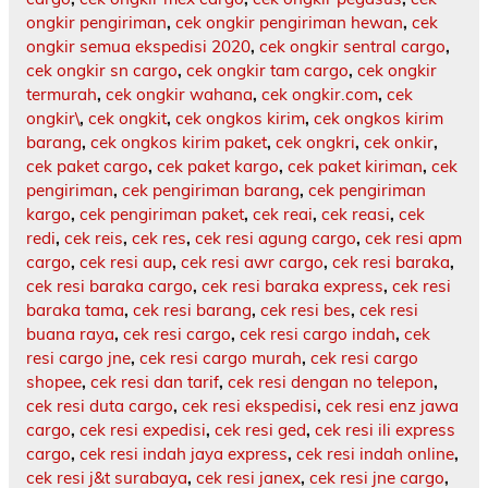
ongkir pengiriman
,
cek ongkir pengiriman hewan
,
cek
ongkir semua ekspedisi 2020
,
cek ongkir sentral cargo
,
cek ongkir sn cargo
,
cek ongkir tam cargo
,
cek ongkir
termurah
,
cek ongkir wahana
,
cek ongkir.com
,
cek
ongkir\
,
cek ongkit
,
cek ongkos kirim
,
cek ongkos kirim
barang
,
cek ongkos kirim paket
,
cek ongkri
,
cek onkir
,
cek paket cargo
,
cek paket kargo
,
cek paket kiriman
,
cek
pengiriman
,
cek pengiriman barang
,
cek pengiriman
kargo
,
cek pengiriman paket
,
cek reai
,
cek reasi
,
cek
redi
,
cek reis
,
cek res
,
cek resi agung cargo
,
cek resi apm
cargo
,
cek resi aup
,
cek resi awr cargo
,
cek resi baraka
,
cek resi baraka cargo
,
cek resi baraka express
,
cek resi
baraka tama
,
cek resi barang
,
cek resi bes
,
cek resi
buana raya
,
cek resi cargo
,
cek resi cargo indah
,
cek
resi cargo jne
,
cek resi cargo murah
,
cek resi cargo
shopee
,
cek resi dan tarif
,
cek resi dengan no telepon
,
cek resi duta cargo
,
cek resi ekspedisi
,
cek resi enz jawa
cargo
,
cek resi expedisi
,
cek resi ged
,
cek resi ili express
cargo
,
cek resi indah jaya express
,
cek resi indah online
,
cek resi j&t surabaya
,
cek resi janex
,
cek resi jne cargo
,