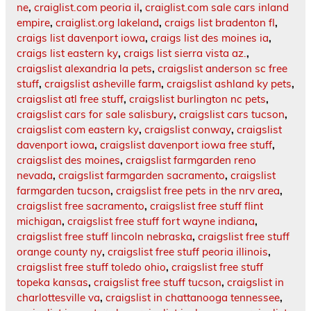
ne
,
craiglist.com peoria il
,
craiglist.com sale cars inland
empire
,
craiglist.org lakeland
,
craigs list bradenton fl
,
craigs list davenport iowa
,
craigs list des moines ia
,
craigs list eastern ky
,
craigs list sierra vista az.
,
craigslist alexandria la pets
,
craigslist anderson sc free
stuff
,
craigslist asheville farm
,
craigslist ashland ky pets
,
craigslist atl free stuff
,
craigslist burlington nc pets
,
craigslist cars for sale salisbury
,
craigslist cars tucson
,
craigslist com eastern ky
,
craigslist conway
,
craigslist
davenport iowa
,
craigslist davenport iowa free stuff
,
craigslist des moines
,
craigslist farmgarden reno
nevada
,
craigslist farmgarden sacramento
,
craigslist
farmgarden tucson
,
craigslist free pets in the nrv area
,
craigslist free sacramento
,
craigslist free stuff flint
michigan
,
craigslist free stuff fort wayne indiana
,
craigslist free stuff lincoln nebraska
,
craigslist free stuff
orange county ny
,
craigslist free stuff peoria illinois
,
craigslist free stuff toledo ohio
,
craigslist free stuff
topeka kansas
,
craigslist free stuff tucson
,
craigslist in
charlottesville va
,
craigslist in chattanooga tennessee
,