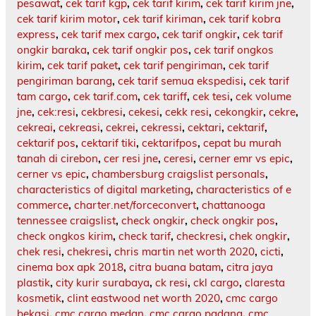
pesawat
,
cek tarif kgp
,
cek tarif kirim
,
cek tarif kirim jne
,
cek tarif kirim motor
,
cek tarif kiriman
,
cek tarif kobra
express
,
cek tarif mex cargo
,
cek tarif ongkir
,
cek tarif
ongkir baraka
,
cek tarif ongkir pos
,
cek tarif ongkos
kirim
,
cek tarif paket
,
cek tarif pengiriman
,
cek tarif
pengiriman barang
,
cek tarif semua ekspedisi
,
cek tarif
tam cargo
,
cek tarif.com
,
cek tariff
,
cek tesi
,
cek volume
jne
,
cek:resi
,
cekbresi
,
cekesi
,
cekk resi
,
cekongkir
,
cekre
,
cekreai
,
cekreasi
,
cekrei
,
cekressi
,
cektari
,
cektarif
,
cektarif pos
,
cektarif tiki
,
cektarifpos
,
cepat bu murah
tanah di cirebon
,
cer resi jne
,
ceresi
,
cerner emr vs epic
,
cerner vs epic
,
chambersburg craigslist personals
,
characteristics of digital marketing
,
characteristics of e
commerce
,
charter.net/forceconvert
,
chattanooga
tennessee craigslist
,
check ongkir
,
check ongkir pos
,
check ongkos kirim
,
check tarif
,
checkresi
,
chek ongkir
,
chek resi
,
chekresi
,
chris martin net worth 2020
,
cicti
,
cinema box apk 2018
,
citra buana batam
,
citra jaya
plastik
,
city kurir surabaya
,
ck resi
,
ckl cargo
,
claresta
kosmetik
,
clint eastwood net worth 2020
,
cmc cargo
bekasi
,
cmc cargo medan
,
cmc cargo padang
,
cmc