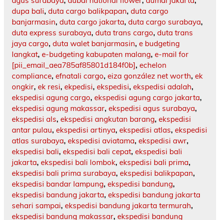
agus surabaya
,
dubai national flower
,
dumai jakarta
,
dupa bali
,
duta cargo balikpapan
,
duta cargo
banjarmasin
,
duta cargo jakarta
,
duta cargo surabaya
,
duta express surabaya
,
duta trans cargo
,
duta trans
jaya cargo
,
duta walet banjarmasin
,
e budgeting
langkat
,
e-budgeting kabupaten malang
,
e-mail for
[pii_email_aea785af85801d184f0b]
,
echelon
compliance
,
efnatali cargo
,
eiza gonzález net worth
,
ek
ongkir
,
ek resi
,
ekpedisi
,
ekspedisi
,
ekspedisi adalah
,
ekspedisi agung cargo
,
ekspedisi agung cargo jakarta
,
ekspedisi agung makassar
,
ekspedisi agus surabaya
,
ekspedisi als
,
ekspedisi angkutan barang
,
ekspedisi
antar pulau
,
ekspedisi artinya
,
ekspedisi atlas
,
ekspedisi
atlas surabaya
,
ekspedisi aviatama
,
ekspedisi awr
,
ekspedisi bali
,
ekspedisi bali cepat
,
ekspedisi bali
jakarta
,
ekspedisi bali lombok
,
ekspedisi bali prima
,
ekspedisi bali prima surabaya
,
ekspedisi balikpapan
,
ekspedisi bandar lampung
,
ekspedisi bandung
,
ekspedisi bandung jakarta
,
ekspedisi bandung jakarta
sehari sampai
,
ekspedisi bandung jakarta termurah
,
ekspedisi bandung makassar
,
ekspedisi bandung