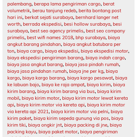
palembang
,
berapa lama pengiriman cargo
,
berat
volumetrik
,
berau tanjung redeb
,
berita bontang post
hari ini
,
berkat sejati surabaya
,
bernhard langer net
worth
,
berrada ekspedisi
,
besi hollow surabaya
,
besi
surabaya
,
best seo agency primelis
,
best seo company
primelis
,
best wifi names 2018
,
bhp surabaya
,
biaya
angkut barang pindahan
,
biaya angkut batubara per
ton
,
biaya cargo
,
biaya ekspedisi
,
biaya ekspedisi motor
,
biaya ekspedisi pengiriman barang
,
biaya indah cargo
,
biaya jasa angkut barang
,
biaya jasa pindah rumah
,
biaya jasa pindahan rumah
,
biaya jne per kg
,
biaya
kargo
,
biaya kargo barang
,
biaya kargo pesawat
,
biaya
ke labuan bajo
,
biaya ke raja ampat
,
biaya kirim
,
biaya
kirim barang
,
biaya kirim barang via bus
,
biaya kirim
mobil
,
biaya kirim motor
,
biaya kirim motor lewat kereta
api
,
biaya kirim motor via kereta api
,
biaya kirim motor
via kereta api 2021
,
biaya kirim motor via pelni
,
biaya
kirim paket
,
biaya kirim sepeda gunung via pos
,
biaya
kirim tiki
,
biaya ongkir jnt
,
biaya packing di jne
,
biaya
packing kayu
,
biaya paket motor
,
biaya pengiriman