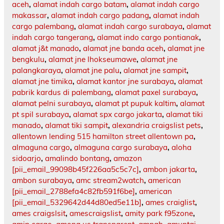
aceh
,
alamat indah cargo batam
,
alamat indah cargo
makassar
,
alamat indah cargo padang
,
alamat indah
cargo palembang
,
alamat indah cargo surabaya
,
alamat
indah cargo tangerang
,
alamat indo cargo pontianak
,
alamat j&t manado
,
alamat jne banda aceh
,
alamat jne
bengkulu
,
alamat jne lhokseumawe
,
alamat jne
palangkaraya
,
alamat jne palu
,
alamat jne sampit
,
alamat jne timika
,
alamat kantor jne surabaya
,
alamat
pabrik kardus di palembang
,
alamat paxel surabaya
,
alamat pelni surabaya
,
alamat pt pupuk kaltim
,
alamat
pt spil surabaya
,
alamat spx cargo jakarta
,
alamat tiki
manado
,
alamat tiki sampit
,
alexandria craigslist pets
,
allentown lending 515 hamilton street allentown pa
,
almaguna cargo
,
almaguna cargo surabaya
,
aloha
sidoarjo
,
amalindo bontang
,
amazon
[pii_email_99098b45f226aa5c5c7c]
,
ambon jakarta
,
ambon surabaya
,
amc stream2watch
,
american
[pii_email_2788efa4c82fb591f6be]
,
american
[pii_email_5329642d44d80ed5e11b]
,
ames craiglist
,
ames craigslsit
,
amescraigslist
,
amity park f95zone
,