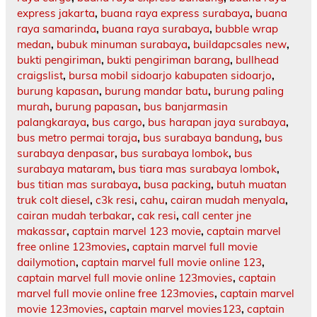
express jakarta
,
buana raya express surabaya
,
buana
raya samarinda
,
buana raya surabaya
,
bubble wrap
medan
,
bubuk minuman surabaya
,
buildapcsales new
,
bukti pengiriman
,
bukti pengiriman barang
,
bullhead
craigslist
,
bursa mobil sidoarjo kabupaten sidoarjo
,
burung kapasan
,
burung mandar batu
,
burung paling
murah
,
burung papasan
,
bus banjarmasin
palangkaraya
,
bus cargo
,
bus harapan jaya surabaya
,
bus metro permai toraja
,
bus surabaya bandung
,
bus
surabaya denpasar
,
bus surabaya lombok
,
bus
surabaya mataram
,
bus tiara mas surabaya lombok
,
bus titian mas surabaya
,
busa packing
,
butuh muatan
truk colt diesel
,
c3k resi
,
cahu
,
cairan mudah menyala
,
cairan mudah terbakar
,
cak resi
,
call center jne
makassar
,
captain marvel 123 movie
,
captain marvel
free online 123movies
,
captain marvel full movie
dailymotion
,
captain marvel full movie online 123
,
captain marvel full movie online 123movies
,
captain
marvel full movie online free 123movies
,
captain marvel
movie 123movies
,
captain marvel movies123
,
captain