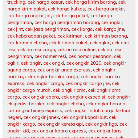
trucking
,
cek harga kasur
,
cek harga kirim barang
,
cek
harga kirim paket
,
cek harga kulkas
,
cek harga ongkir
,
cek harga ongkir jnt
,
cek harga paket
,
cek harga
pengiriman
,
cek harga pengiriman barang
,
cek ingkir
,
cek j nt
,
cek jasa pengiriman
,
cek kargo
,
cek kargo jne
,
cek keberadaan paket
,
cek kiriman
,
cek kiriman barang
,
cek kiriman elteha
,
cek kiriman paket
,
cek ngkir
,
cek nmr
resi
,
cek no resi cargo
,
cek no resi online
,
cek no resi
pengiriman
,
cek nomer resi
,
cek nomor pesanan
,
cek
ogkir
,
cek ongir
,
cek ongki
,
cek ongkir 2020
,
cek ongkir
agung cargo
,
cek ongkir anda express
,
cek ongkir
baraka
,
cek ongkir baraka cargo
,
cek ongkir baraka
express
,
cek ongkir cargo
,
cek ongkir cargo jne
,
cek
ongkir cargo murah
,
cek ongkir cmc
,
cek ongkir cmc
cargo
,
cek ongkir cobra
,
cek ongkir ekspedisi
,
cek ongkir
ekspedisi baraka
,
cek ongkir elteha
,
cek ongkir herona
,
cek ongkir himeji express
,
cek ongkir indah cargo ke luar
negeri
,
cek ongkir janex
,
cek ongkir kapal laut
,
cek
ongkir kargo
,
cek ongkir kereta api
,
cek ongkir kgp
,
cek
ongkir ki8
,
cek ongkir kobra express
,
cek ongkir laris
cargo
,
cek ongkir mex cargo
,
cek ongkir pegasus
,
cek