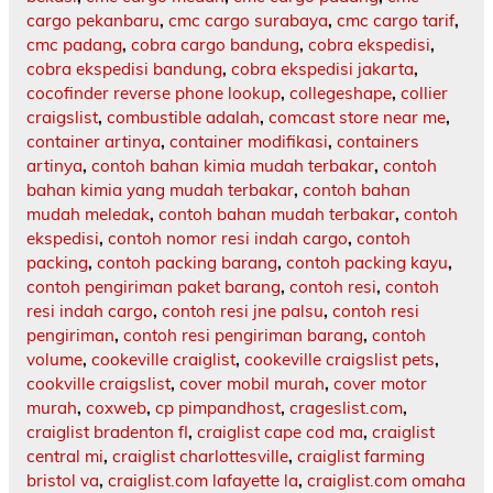
cargo pekanbaru
,
cmc cargo surabaya
,
cmc cargo tarif
,
cmc padang
,
cobra cargo bandung
,
cobra ekspedisi
,
cobra ekspedisi bandung
,
cobra ekspedisi jakarta
,
cocofinder reverse phone lookup
,
collegeshape
,
collier
craigslist
,
combustible adalah
,
comcast store near me
,
container artinya
,
container modifikasi
,
containers
artinya
,
contoh bahan kimia mudah terbakar
,
contoh
bahan kimia yang mudah terbakar
,
contoh bahan
mudah meledak
,
contoh bahan mudah terbakar
,
contoh
ekspedisi
,
contoh nomor resi indah cargo
,
contoh
packing
,
contoh packing barang
,
contoh packing kayu
,
contoh pengiriman paket barang
,
contoh resi
,
contoh
resi indah cargo
,
contoh resi jne palsu
,
contoh resi
pengiriman
,
contoh resi pengiriman barang
,
contoh
volume
,
cookeville craiglist
,
cookeville craigslist pets
,
cookville craigslist
,
cover mobil murah
,
cover motor
murah
,
coxweb
,
cp pimpandhost
,
crageslist.com
,
craiglist bradenton fl
,
craiglist cape cod ma
,
craiglist
central mi
,
craiglist charlottesville
,
craiglist farming
bristol va
,
craiglist.com lafayette la
,
craiglist.com omaha