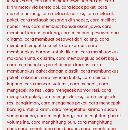
lewat kereta
,
cara kirim motor lewat kereta api
,
cara
kirim motor via kereta api
,
cara lacak paket
,
cara
maketin barang
,
cara melacak no resi
,
cara melacak
paket
,
cara melacak pesanan di shopee
,
cara melihat
nomor resi
,
cara membuat bonsai asam jawa
,
cara
membuat kardus packing
,
cara membuat pesawat dari
dinamo
,
cara membuat pesawat dari kaleng
,
cara
membuat tempat kosmetik dari kardus
,
cara
membungkus barang untuk dikirim
,
cara membungkus
makanan untuk dikirim
,
cara membungkus paket baju
,
cara membungkus paket dengan kardus
,
cara
membungkus paket dengan plastik
,
cara membungkus
paket makanan
,
cara mencari kubik
,
cara mencari
kupang
,
cara mencari volume
,
cara mengali
,
cara
mengecek no resi
,
cara mengecek nomor resi
,
cara
mengecek paket
,
cara mengecek resi
,
cara mengecek
resi pengiriman
,
cara mengemas paket
,
cara mengepak
barang untuk dikirim
,
cara mengetahui kiriman sudah
sampai mana
,
cara menghitung
,
cara menghitung berat
volume jne
,
cara menghitung bun
,
cara menghitung
cbm
,
cara menghitung cbm barang
,
cara menghitung