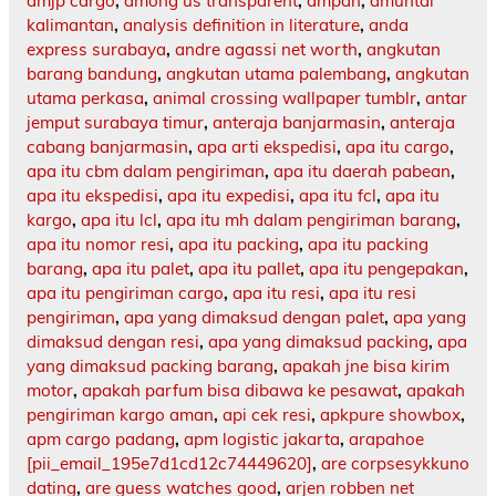
amjp cargo
,
among us transparent
,
ampah
,
amuntai
kalimantan
,
analysis definition in literature
,
anda
express surabaya
,
andre agassi net worth
,
angkutan
barang bandung
,
angkutan utama palembang
,
angkutan
utama perkasa
,
animal crossing wallpaper tumblr
,
antar
jemput surabaya timur
,
anteraja banjarmasin
,
anteraja
cabang banjarmasin
,
apa arti ekspedisi
,
apa itu cargo
,
apa itu cbm dalam pengiriman
,
apa itu daerah pabean
,
apa itu ekspedisi
,
apa itu expedisi
,
apa itu fcl
,
apa itu
kargo
,
apa itu lcl
,
apa itu mh dalam pengiriman barang
,
apa itu nomor resi
,
apa itu packing
,
apa itu packing
barang
,
apa itu palet
,
apa itu pallet
,
apa itu pengepakan
,
apa itu pengiriman cargo
,
apa itu resi
,
apa itu resi
pengiriman
,
apa yang dimaksud dengan palet
,
apa yang
dimaksud dengan resi
,
apa yang dimaksud packing
,
apa
yang dimaksud packing barang
,
apakah jne bisa kirim
motor
,
apakah parfum bisa dibawa ke pesawat
,
apakah
pengiriman kargo aman
,
api cek resi
,
apkpure showbox
,
apm cargo padang
,
apm logistic jakarta
,
arapahoe
[pii_email_195e7d1cd12c74449620]
,
are corpsesykkuno
dating
,
are guess watches good
,
arjen robben net