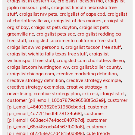
craigslist in eastern ky
,
craigslist jackson ma
,
craigslist
joplin missouri pets
,
craigslist lincoln nebraska free
stuff
,
craigslist nrv pets
,
craigslist of cape cod
,
craigslist
of charlottesville va
,
craigslist of des moines
,
craigslist
org sf bay
,
craigslist pets dayton
,
craigslist pets
greenville nc
,
craigslist pets sac
,
craigslist redding ca
free stuff
,
craigslist sacramento california free stuff
,
craigslist sw va personals
,
craigslist tucson free stuff
,
craigslist wichita falls texas free stuff
,
craigslist
williamsport free stuff
,
craigslist.com charlottesville va
,
craigslist.com huntington wv
,
craigslist/collier county
,
craigslistchicago com
,
creative marketing definition
,
creative strategy definition
,
creative strategy example
,
creative strategy examples
,
creative strategy in
advertising
,
creative strategy plan
,
crk resi
,
ctaigslist ct
,
customer [pii_email_100a7879c96588f5a3e9]
,
customer
[pii_email_464033620b31958ebadc]
,
customer
[pii_email_4d72f15edf4f78134a68]
,
customer
[pii_email_663aec47e4acc8407b7d]
,
customer
[pii_email_68a48caeb44567fb09a6]
,
customer
[pii_email_af2253e2c7d48150d998]
,
cute trendy