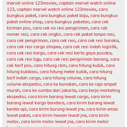
marvel online 123movies
,
captain marvel watch online
123
,
captain marvel watch online 123movies
,
cara
bungkus paket
,
cara bungkus paket baju
,
cara bungkus
paket online shop
,
cara bungkus paketan
,
cara cek
kiriman pos
,
cara cek no resi pengiriman
,
cara cek
nomer resi
,
cara cek ongkir
,
cara cek paket tanpa resi
,
cara cek pengiriman
,
cara cek resi
,
cara cek resi baraka
,
cara cek resi cargo shopee
,
cara cek resi indah logistik
,
cara cek resi kargo
,
cara cek resi kerta gaya pusaka
,
cara cek resi kgp
,
cara cek resi pengiriman barang
,
cara
cek tarif pos
,
cara hitung cbm
,
cara hitung kubik
,
cara
hitung kubikasi
,
cara hitung meter kubik
,
cara hitung
tarif indah cargo
,
cara hitung volume
,
cara hitung
volume ekspedisi
,
cara ke bunaken
,
cara ke raja ampat
murah
,
cara ke sumba dari jakarta
,
cara kerja marketing
ekspedisi
,
cara kirim barang lewat cargo
,
cara kirim
barang lewat kargo bandara
,
cara kirim barang lewat
kereta api
,
cara kirim burung lewat jne
,
cara kirim emas
lewat paket
,
cara kirim hewan lewat jne
,
cara kirim
motor
,
cara kirim motor lewat jne
,
cara kirim motor