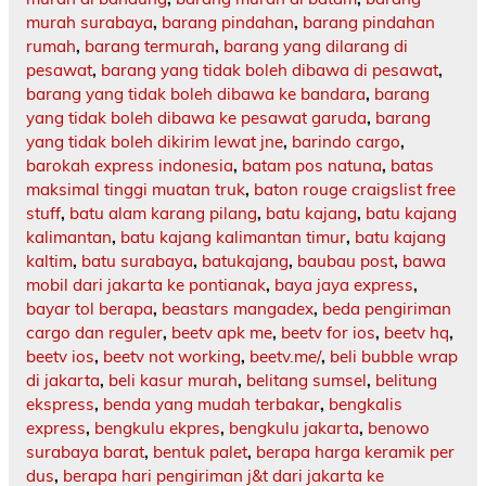
murah surabaya
,
barang pindahan
,
barang pindahan
rumah
,
barang termurah
,
barang yang dilarang di
pesawat
,
barang yang tidak boleh dibawa di pesawat
,
barang yang tidak boleh dibawa ke bandara
,
barang
yang tidak boleh dibawa ke pesawat garuda
,
barang
yang tidak boleh dikirim lewat jne
,
barindo cargo
,
barokah express indonesia
,
batam pos natuna
,
batas
maksimal tinggi muatan truk
,
baton rouge craigslist free
stuff
,
batu alam karang pilang
,
batu kajang
,
batu kajang
kalimantan
,
batu kajang kalimantan timur
,
batu kajang
kaltim
,
batu surabaya
,
batukajang
,
baubau post
,
bawa
mobil dari jakarta ke pontianak
,
baya jaya express
,
bayar tol berapa
,
beastars mangadex
,
beda pengiriman
cargo dan reguler
,
beetv apk me
,
beetv for ios
,
beetv hq
,
beetv ios
,
beetv not working
,
beetv.me/
,
beli bubble wrap
di jakarta
,
beli kasur murah
,
belitang sumsel
,
belitung
ekspress
,
benda yang mudah terbakar
,
bengkalis
express
,
bengkulu ekpres
,
bengkulu jakarta
,
benowo
surabaya barat
,
bentuk palet
,
berapa harga keramik per
dus
,
berapa hari pengiriman j&t dari jakarta ke