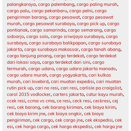
palangkaraya
,
cargo palembang
,
cargo paling murah
,
cargo palu
,
cargo pekanbaru
,
cargo pelni
,
cargo
pengiriman barang
,
cargo pesawat
,
cargo pesawat
murah
,
cargo pesawat surabaya
,
cargo pick up
,
cargo
pontianak
,
cargo samarinda
,
cargo semarang
,
cargo
sidoarjo
,
cargo solo
,
cargo sriwijaya surabaya
,
cargo
surabaya
,
cargo surabaya balikpapan
,
cargo surabaya
jakarta
,
cargo surabaya makassar
,
cargo tanah abang
,
cargo tanjung pinang
,
cargo terdekat
,
cargo terdekat
dari lokasi saya
,
cargo terdekat dari sini
,
cargo
termurah
,
cargo udara
,
cargo udara jakarta manado
,
cargo udara murah
,
cargo yogyakarta
,
cari kulkas
murah
,
cari lovebird
,
cari muatan expedisi
,
cari muatan
rutin pick up
,
cari no resi
,
cari resi
,
carlisle pa craigslist
,
carol 2015 vodlocker
,
carters jakarta
,
catur kayu murah
,
ccek resi
,
ccma vs cma
,
ce resi
,
ceck resi
,
ceckresi
,
cej
resi
,
cek barang
,
cek barang kiriman
,
cek biaya kirim
,
cek biaya kirim jne
,
cek biaya ongkir
,
cek biaya
pengiriman
,
cek cargo
,
cek cargo jne
,
cek ekspedisi
,
cek
esi
,
cek harga cargo
,
cek harga ekspedisi
,
cek harga jne