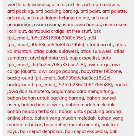
worth
,
arti expedisi
,
arti fcl
,
arti lcl
,
arti nama edwin
,
arti packing
,
arti packing barang
,
arti palet
,
arti palette
,
arti resi
,
arti resi dalam belanja online
,
arti resi
pengiriman
,
asam asam
,
asam jawa bonsai
,
asem asem
ikan laut
,
ashtabula craigslist free stuff
,
ask
[pii_email_fb8c1261650b9080b35d]
,
at&t
[pii_email_d0a63cbe54a837d74bfe]
,
atambua ntt
,
atlas
kalimantan
,
atlas pulau sulawesi
,
atlas sulawesi
,
atlas
sumatera
,
atychiphobia test
,
aup ekspedisi
,
auto
[pii_email_c6d4a2ee708a33bbc7c8]
,
awr cargo
,
awr
cargo jakarta
,
awr cargo padang
,
babysitter f95zone
,
background [pii_email_0a8939ddcfae0cc18e2e]
,
background [pii_email_f5252b236c4b61765b88]
,
badak
jawa dan sumatera
,
bagaimana cara menghitung
,
bahan bahan untuk packing barang
,
bahan bonsai
asem
,
bahan bonsai waru
,
bahan mudah meledak
,
bahan mudah terbakar
,
bahan untuk packing barang
online shop
,
bahan yang mudah meledak
,
bahan yang
mudah terbakar
,
baju online murah meriah
,
bak truk
kayu
,
bali cepat denpasar
,
bali cepat ekspedisi
,
bali