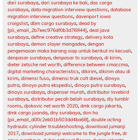
dari surabaya
,
dari surabaya ke bali
,
das cargo
surabaya
,
data migration interview questions
,
database
migration interview questions
,
davenport iowa
craigslist
,
dbm cargo surabaya
,
dead by
[pii_email_2b7eec976df0b3d76944]
,
deal java
surabaya
,
define creative strategy
,
delivery kota
surabaya
,
demon slayer mangadex
,
dengan
pengemasan maka barang siap untuk berikut ini kecuali
,
denpasar surabaya
,
denpasar to surabaya
,
di kirim
,
dieter zetsche net worth
,
difference between cmaccma
,
digital marketing characteristics
,
dikirim
,
dikirim atau di
kirim
,
dimensi fuso
,
dimensi truk colt diesel
,
dinoyo
putra
,
dinoyo putra ekspedisi
,
dinoyo putra surabaya
,
dinoyo surabaya
,
dispenser murah
,
distributor lovebird
surabaya
,
distributor pecah belah surabaya
,
diy tumblr
rooms
,
djokovic net worth 2020
,
dmk cargo jakarta
,
dmk cargo juanda
,
dny surabaya
,
don ho
[pii_email_d00c2eb01b503dd4ba68]
,
double acting
hydraulic cylinder troubleshooting
,
download jumanji
2017
,
download jumanji welcome to the jungle free
,
dr