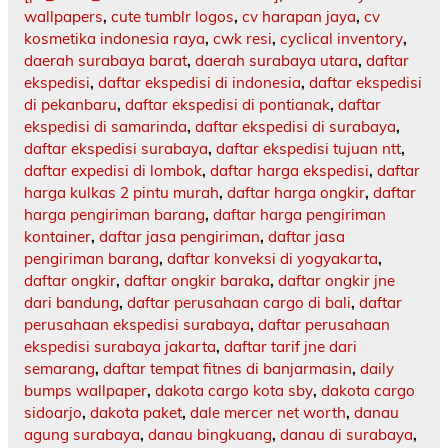
wallpapers
,
cute tumblr logos
,
cv harapan jaya
,
cv
kosmetika indonesia raya
,
cwk resi
,
cyclical inventory
,
daerah surabaya barat
,
daerah surabaya utara
,
daftar
ekspedisi
,
daftar ekspedisi di indonesia
,
daftar ekspedisi
di pekanbaru
,
daftar ekspedisi di pontianak
,
daftar
ekspedisi di samarinda
,
daftar ekspedisi di surabaya
,
daftar ekspedisi surabaya
,
daftar ekspedisi tujuan ntt
,
daftar expedisi di lombok
,
daftar harga ekspedisi
,
daftar
harga kulkas 2 pintu murah
,
daftar harga ongkir
,
daftar
harga pengiriman barang
,
daftar harga pengiriman
kontainer
,
daftar jasa pengiriman
,
daftar jasa
pengiriman barang
,
daftar konveksi di yogyakarta
,
daftar ongkir
,
daftar ongkir baraka
,
daftar ongkir jne
dari bandung
,
daftar perusahaan cargo di bali
,
daftar
perusahaan ekspedisi surabaya
,
daftar perusahaan
ekspedisi surabaya jakarta
,
daftar tarif jne dari
semarang
,
daftar tempat fitnes di banjarmasin
,
daily
bumps wallpaper
,
dakota cargo kota sby
,
dakota cargo
sidoarjo
,
dakota paket
,
dale mercer net worth
,
danau
agung surabaya
,
danau bingkuang
,
danau di surabaya
,