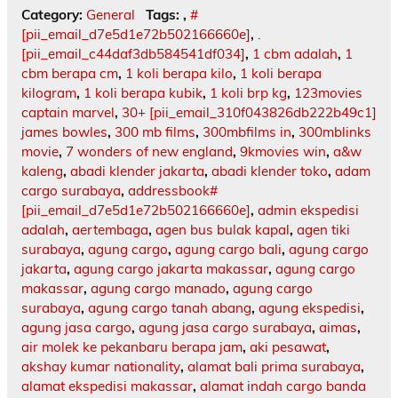
Category:
General
Tags:
,
#
[pii_email_d7e5d1e72b502166660e]
,
.
[pii_email_c44daf3db584541df034]
,
1 cbm adalah
,
1
cbm berapa cm
,
1 koli berapa kilo
,
1 koli berapa
kilogram
,
1 koli berapa kubik
,
1 koli brp kg
,
123movies
captain marvel
,
30+ [pii_email_310f043826db222b49c1]
james bowles
,
300 mb films
,
300mbfilms in
,
300mblinks
movie
,
7 wonders of new england
,
9kmovies win
,
a&w
kaleng
,
abadi klender jakarta
,
abadi klender toko
,
adam
cargo surabaya
,
addressbook#
[pii_email_d7e5d1e72b502166660e]
,
admin ekspedisi
adalah
,
aertembaga
,
agen bus bulak kapal
,
agen tiki
surabaya
,
agung cargo
,
agung cargo bali
,
agung cargo
jakarta
,
agung cargo jakarta makassar
,
agung cargo
makassar
,
agung cargo manado
,
agung cargo
surabaya
,
agung cargo tanah abang
,
agung ekspedisi
,
agung jasa cargo
,
agung jasa cargo surabaya
,
aimas
,
air molek ke pekanbaru berapa jam
,
aki pesawat
,
akshay kumar nationality
,
alamat bali prima surabaya
,
alamat ekspedisi makassar
,
alamat indah cargo banda