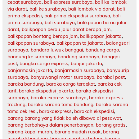
cepat surabaya
,
bali express surabaya
,
bali ke lombok
via darat
,
bali ke surabaya
,
bali lombok via darat
,
bali
prima ekspedisi
,
bali prima ekspedisi surabaya
,
bali
prima surabaya
,
bali surabaya
,
balikpapan berau jalur
darat
,
balikpapan berau jalur darat berapa jam
,
balikpapan bontang berapa jam
,
balikpapan jakarta
,
balikpapan surabaya
,
balikpapan to jakarta
,
balongsari
surabaya
,
bandara luwuk banggai
,
bandung cargo
,
bandung ke surabaya
,
bandung surabaya
,
banggai
post
,
bangka cargo express
,
banjar jakarta
,
banjarmasin jakarta
,
banjarmasin surabaya
,
banyuurip
surabaya
,
banyuwangi motor surabaya
,
barabai post
,
baraka bandung
,
baraka cargo terdekat
,
baraka cek
tarif
,
baraka ekspedisi jakarta
,
baraka ekspedisi
surabaya
,
baraka express surabaya
,
baraka express
tracking
,
baraka sarana tama bandung
,
baraka sarana
tama cek resi
,
barakaexpress
,
barakah ekspedisi
,
barang barang yang tidak boleh dibawa di pesawat
,
barang berbahaya dalam penerbangan
,
barang gratis
,
barang kapal murah
,
barang mudah rusak
,
barang
murah di bandung
,
barang murah di batam
,
barang