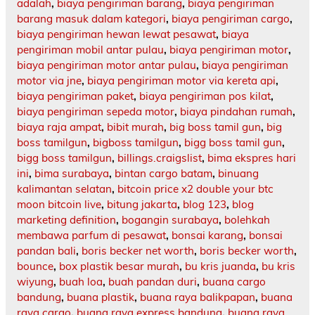
adalah
,
biaya pengiriman barang
,
biaya pengiriman
barang masuk dalam kategori
,
biaya pengiriman cargo
,
biaya pengiriman hewan lewat pesawat
,
biaya
pengiriman mobil antar pulau
,
biaya pengiriman motor
,
biaya pengiriman motor antar pulau
,
biaya pengiriman
motor via jne
,
biaya pengiriman motor via kereta api
,
biaya pengiriman paket
,
biaya pengiriman pos kilat
,
biaya pengiriman sepeda motor
,
biaya pindahan rumah
,
biaya raja ampat
,
bibit murah
,
big boss tamil gun
,
big
boss tamilgun
,
bigboss tamilgun
,
bigg boss tamil gun
,
bigg boss tamilgun
,
billings.craigslist
,
bima ekspres hari
ini
,
bima surabaya
,
bintan cargo batam
,
binuang
kalimantan selatan
,
bitcoin price x2 double your btc
moon bitcoin live
,
bitung jakarta
,
blog 123
,
blog
marketing definition
,
bogangin surabaya
,
bolehkah
membawa parfum di pesawat
,
bonsai karang
,
bonsai
pandan bali
,
boris becker net worth
,
boris becker worth
,
bounce
,
box plastik besar murah
,
bu kris juanda
,
bu kris
wiyung
,
buah loa
,
buah pandan duri
,
buana cargo
bandung
,
buana plastik
,
buana raya balikpapan
,
buana
raya cargo
,
buana raya express bandung
,
buana raya