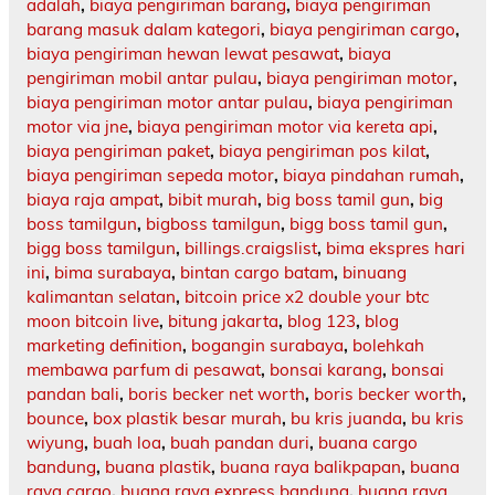
adalah
,
biaya pengiriman barang
,
biaya pengiriman
barang masuk dalam kategori
,
biaya pengiriman cargo
,
biaya pengiriman hewan lewat pesawat
,
biaya
pengiriman mobil antar pulau
,
biaya pengiriman motor
,
biaya pengiriman motor antar pulau
,
biaya pengiriman
motor via jne
,
biaya pengiriman motor via kereta api
,
biaya pengiriman paket
,
biaya pengiriman pos kilat
,
biaya pengiriman sepeda motor
,
biaya pindahan rumah
,
biaya raja ampat
,
bibit murah
,
big boss tamil gun
,
big
boss tamilgun
,
bigboss tamilgun
,
bigg boss tamil gun
,
bigg boss tamilgun
,
billings.craigslist
,
bima ekspres hari
ini
,
bima surabaya
,
bintan cargo batam
,
binuang
kalimantan selatan
,
bitcoin price x2 double your btc
moon bitcoin live
,
bitung jakarta
,
blog 123
,
blog
marketing definition
,
bogangin surabaya
,
bolehkah
membawa parfum di pesawat
,
bonsai karang
,
bonsai
pandan bali
,
boris becker net worth
,
boris becker worth
,
bounce
,
box plastik besar murah
,
bu kris juanda
,
bu kris
wiyung
,
buah loa
,
buah pandan duri
,
buana cargo
bandung
,
buana plastik
,
buana raya balikpapan
,
buana
raya cargo
,
buana raya express bandung
,
buana raya