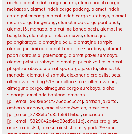
aceh
,
alamat indah cargo batam
,
alamat indah cargo
makassar
,
alamat indah cargo padang
,
alamat indah
cargo palembang
,
alamat indah cargo surabaya
,
alamat
indah cargo tangerang
,
alamat indo cargo pontianak
,
alamat j&t manado
,
alamat jne banda aceh
,
alamat jne
bengkulu
,
alamat jne lhokseumawe
,
alamat jne
palangkaraya
,
alamat jne palu
,
alamat jne sampit
,
alamat jne timika
,
alamat kantor jne surabaya
,
alamat
pabrik kardus di palembang
,
alamat paxel surabaya
,
alamat pelni surabaya
,
alamat pt pupuk kaltim
,
alamat
pt spil surabaya
,
alamat spx cargo jakarta
,
alamat tiki
manado
,
alamat tiki sampit
,
alexandria craigslist pets
,
allentown lending 515 hamilton street allentown pa
,
almaguna cargo
,
almaguna cargo surabaya
,
aloha
sidoarjo
,
amalindo bontang
,
amazon
[pii_email_99098b45f226aa5c5c7c]
,
ambon jakarta
,
ambon surabaya
,
amc stream2watch
,
american
[pii_email_2788efa4c82fb591f6be]
,
american
[pii_email_5329642d44d80ed5e11b]
,
ames craiglist
,
ames craigslsit
,
amescraigslist
,
amity park f95zone
,