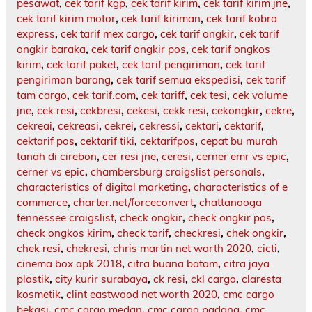
pesawat
,
cek tarif kgp
,
cek tarif kirim
,
cek tarif kirim jne
,
cek tarif kirim motor
,
cek tarif kiriman
,
cek tarif kobra
express
,
cek tarif mex cargo
,
cek tarif ongkir
,
cek tarif
ongkir baraka
,
cek tarif ongkir pos
,
cek tarif ongkos
kirim
,
cek tarif paket
,
cek tarif pengiriman
,
cek tarif
pengiriman barang
,
cek tarif semua ekspedisi
,
cek tarif
tam cargo
,
cek tarif.com
,
cek tariff
,
cek tesi
,
cek volume
jne
,
cek:resi
,
cekbresi
,
cekesi
,
cekk resi
,
cekongkir
,
cekre
,
cekreai
,
cekreasi
,
cekrei
,
cekressi
,
cektari
,
cektarif
,
cektarif pos
,
cektarif tiki
,
cektarifpos
,
cepat bu murah
tanah di cirebon
,
cer resi jne
,
ceresi
,
cerner emr vs epic
,
cerner vs epic
,
chambersburg craigslist personals
,
characteristics of digital marketing
,
characteristics of e
commerce
,
charter.net/forceconvert
,
chattanooga
tennessee craigslist
,
check ongkir
,
check ongkir pos
,
check ongkos kirim
,
check tarif
,
checkresi
,
chek ongkir
,
chek resi
,
chekresi
,
chris martin net worth 2020
,
cicti
,
cinema box apk 2018
,
citra buana batam
,
citra jaya
plastik
,
city kurir surabaya
,
ck resi
,
ckl cargo
,
claresta
kosmetik
,
clint eastwood net worth 2020
,
cmc cargo
bekasi
,
cmc cargo medan
,
cmc cargo padang
,
cmc