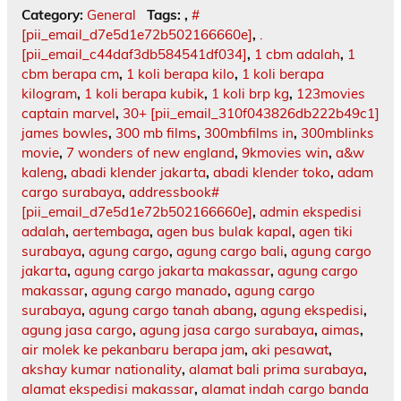
Category:
General
Tags:
,
#
[pii_email_d7e5d1e72b502166660e]
,
.
[pii_email_c44daf3db584541df034]
,
1 cbm adalah
,
1
cbm berapa cm
,
1 koli berapa kilo
,
1 koli berapa
kilogram
,
1 koli berapa kubik
,
1 koli brp kg
,
123movies
captain marvel
,
30+ [pii_email_310f043826db222b49c1]
james bowles
,
300 mb films
,
300mbfilms in
,
300mblinks
movie
,
7 wonders of new england
,
9kmovies win
,
a&w
kaleng
,
abadi klender jakarta
,
abadi klender toko
,
adam
cargo surabaya
,
addressbook#
[pii_email_d7e5d1e72b502166660e]
,
admin ekspedisi
adalah
,
aertembaga
,
agen bus bulak kapal
,
agen tiki
surabaya
,
agung cargo
,
agung cargo bali
,
agung cargo
jakarta
,
agung cargo jakarta makassar
,
agung cargo
makassar
,
agung cargo manado
,
agung cargo
surabaya
,
agung cargo tanah abang
,
agung ekspedisi
,
agung jasa cargo
,
agung jasa cargo surabaya
,
aimas
,
air molek ke pekanbaru berapa jam
,
aki pesawat
,
akshay kumar nationality
,
alamat bali prima surabaya
,
alamat ekspedisi makassar
,
alamat indah cargo banda