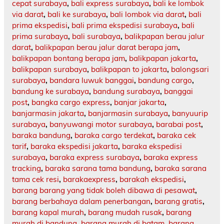
cepat surabaya
,
bali express surabaya
,
bali ke lombok
via darat
,
bali ke surabaya
,
bali lombok via darat
,
bali
prima ekspedisi
,
bali prima ekspedisi surabaya
,
bali
prima surabaya
,
bali surabaya
,
balikpapan berau jalur
darat
,
balikpapan berau jalur darat berapa jam
,
balikpapan bontang berapa jam
,
balikpapan jakarta
,
balikpapan surabaya
,
balikpapan to jakarta
,
balongsari
surabaya
,
bandara luwuk banggai
,
bandung cargo
,
bandung ke surabaya
,
bandung surabaya
,
banggai
post
,
bangka cargo express
,
banjar jakarta
,
banjarmasin jakarta
,
banjarmasin surabaya
,
banyuurip
surabaya
,
banyuwangi motor surabaya
,
barabai post
,
baraka bandung
,
baraka cargo terdekat
,
baraka cek
tarif
,
baraka ekspedisi jakarta
,
baraka ekspedisi
surabaya
,
baraka express surabaya
,
baraka express
tracking
,
baraka sarana tama bandung
,
baraka sarana
tama cek resi
,
barakaexpress
,
barakah ekspedisi
,
barang barang yang tidak boleh dibawa di pesawat
,
barang berbahaya dalam penerbangan
,
barang gratis
,
barang kapal murah
,
barang mudah rusak
,
barang
murah di bandung
,
barang murah di batam
,
barang