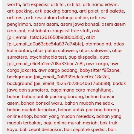
worth
,
arti expedisi
,
arti fcl
,
arti lcl
,
arti nama edwin
,
arti packing
,
arti packing barang
,
arti palet
,
arti palette
,
arti resi
,
arti resi dalam belanja online
,
arti resi
pengiriman
,
asam asam
,
asam jawa bonsai
,
asem asem
ikan laut
,
ashtabula craigslist free stuff
,
ask
[pii_email_fb8c1261650b9080b35d]
,
at&t
[pii_email_d0a63cbe54a837d74bfe]
,
atambua ntt
,
atlas
kalimantan
,
atlas pulau sulawesi
,
atlas sulawesi
,
atlas
sumatera
,
atychiphobia test
,
aup ekspedisi
,
auto
[pii_email_c6d4a2ee708a33bbc7c8]
,
awr cargo
,
awr
cargo jakarta
,
awr cargo padang
,
babysitter f95zone
,
background [pii_email_0a8939ddcfae0cc18e2e]
,
background [pii_email_f5252b236c4b61765b88]
,
badak
jawa dan sumatera
,
bagaimana cara menghitung
,
bahan bahan untuk packing barang
,
bahan bonsai
asem
,
bahan bonsai waru
,
bahan mudah meledak
,
bahan mudah terbakar
,
bahan untuk packing barang
online shop
,
bahan yang mudah meledak
,
bahan yang
mudah terbakar
,
baju online murah meriah
,
bak truk
kayu
,
bali cepat denpasar
,
bali cepat ekspedisi
,
bali