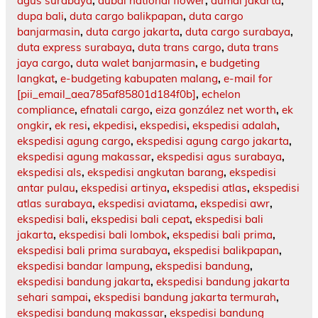
agus surabaya
,
dubai national flower
,
dumai jakarta
,
dupa bali
,
duta cargo balikpapan
,
duta cargo
banjarmasin
,
duta cargo jakarta
,
duta cargo surabaya
,
duta express surabaya
,
duta trans cargo
,
duta trans
jaya cargo
,
duta walet banjarmasin
,
e budgeting
langkat
,
e-budgeting kabupaten malang
,
e-mail for
[pii_email_aea785af85801d184f0b]
,
echelon
compliance
,
efnatali cargo
,
eiza gonzález net worth
,
ek
ongkir
,
ek resi
,
ekpedisi
,
ekspedisi
,
ekspedisi adalah
,
ekspedisi agung cargo
,
ekspedisi agung cargo jakarta
,
ekspedisi agung makassar
,
ekspedisi agus surabaya
,
ekspedisi als
,
ekspedisi angkutan barang
,
ekspedisi
antar pulau
,
ekspedisi artinya
,
ekspedisi atlas
,
ekspedisi
atlas surabaya
,
ekspedisi aviatama
,
ekspedisi awr
,
ekspedisi bali
,
ekspedisi bali cepat
,
ekspedisi bali
jakarta
,
ekspedisi bali lombok
,
ekspedisi bali prima
,
ekspedisi bali prima surabaya
,
ekspedisi balikpapan
,
ekspedisi bandar lampung
,
ekspedisi bandung
,
ekspedisi bandung jakarta
,
ekspedisi bandung jakarta
sehari sampai
,
ekspedisi bandung jakarta termurah
,
ekspedisi bandung makassar
,
ekspedisi bandung