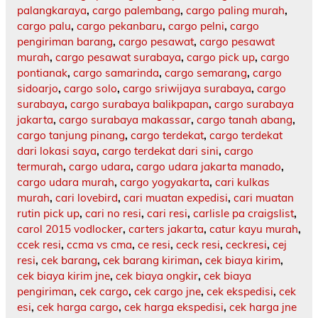
palangkaraya
,
cargo palembang
,
cargo paling murah
,
cargo palu
,
cargo pekanbaru
,
cargo pelni
,
cargo
pengiriman barang
,
cargo pesawat
,
cargo pesawat
murah
,
cargo pesawat surabaya
,
cargo pick up
,
cargo
pontianak
,
cargo samarinda
,
cargo semarang
,
cargo
sidoarjo
,
cargo solo
,
cargo sriwijaya surabaya
,
cargo
surabaya
,
cargo surabaya balikpapan
,
cargo surabaya
jakarta
,
cargo surabaya makassar
,
cargo tanah abang
,
cargo tanjung pinang
,
cargo terdekat
,
cargo terdekat
dari lokasi saya
,
cargo terdekat dari sini
,
cargo
termurah
,
cargo udara
,
cargo udara jakarta manado
,
cargo udara murah
,
cargo yogyakarta
,
cari kulkas
murah
,
cari lovebird
,
cari muatan expedisi
,
cari muatan
rutin pick up
,
cari no resi
,
cari resi
,
carlisle pa craigslist
,
carol 2015 vodlocker
,
carters jakarta
,
catur kayu murah
,
ccek resi
,
ccma vs cma
,
ce resi
,
ceck resi
,
ceckresi
,
cej
resi
,
cek barang
,
cek barang kiriman
,
cek biaya kirim
,
cek biaya kirim jne
,
cek biaya ongkir
,
cek biaya
pengiriman
,
cek cargo
,
cek cargo jne
,
cek ekspedisi
,
cek
esi
,
cek harga cargo
,
cek harga ekspedisi
,
cek harga jne