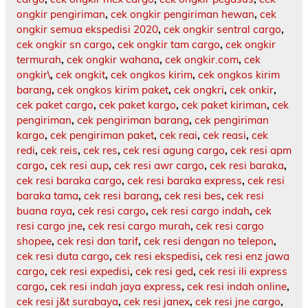
ongkir pengiriman
,
cek ongkir pengiriman hewan
,
cek
ongkir semua ekspedisi 2020
,
cek ongkir sentral cargo
,
cek ongkir sn cargo
,
cek ongkir tam cargo
,
cek ongkir
termurah
,
cek ongkir wahana
,
cek ongkir.com
,
cek
ongkir\
,
cek ongkit
,
cek ongkos kirim
,
cek ongkos kirim
barang
,
cek ongkos kirim paket
,
cek ongkri
,
cek onkir
,
cek paket cargo
,
cek paket kargo
,
cek paket kiriman
,
cek
pengiriman
,
cek pengiriman barang
,
cek pengiriman
kargo
,
cek pengiriman paket
,
cek reai
,
cek reasi
,
cek
redi
,
cek reis
,
cek res
,
cek resi agung cargo
,
cek resi apm
cargo
,
cek resi aup
,
cek resi awr cargo
,
cek resi baraka
,
cek resi baraka cargo
,
cek resi baraka express
,
cek resi
baraka tama
,
cek resi barang
,
cek resi bes
,
cek resi
buana raya
,
cek resi cargo
,
cek resi cargo indah
,
cek
resi cargo jne
,
cek resi cargo murah
,
cek resi cargo
shopee
,
cek resi dan tarif
,
cek resi dengan no telepon
,
cek resi duta cargo
,
cek resi ekspedisi
,
cek resi enz jawa
cargo
,
cek resi expedisi
,
cek resi ged
,
cek resi ili express
cargo
,
cek resi indah jaya express
,
cek resi indah online
,
cek resi j&t surabaya
,
cek resi janex
,
cek resi jne cargo
,