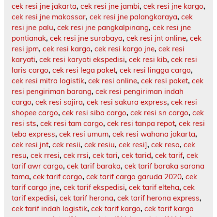
cek resi jne jakarta
,
cek resi jne jambi
,
cek resi jne kargo
,
cek resi jne makassar
,
cek resi jne palangkaraya
,
cek
resi jne palu
,
cek resi jne pangkalpinang
,
cek resi jne
pontianak
,
cek resi jne surabaya
,
cek resi jnt online
,
cek
resi jpm
,
cek resi kargo
,
cek resi kargo jne
,
cek resi
karyati
,
cek resi karyati ekspedisi
,
cek resi kib
,
cek resi
laris cargo
,
cek resi lega paket
,
cek resi lingga cargo
,
cek resi mitra logistik
,
cek resi online
,
cek resi paket
,
cek
resi pengiriman barang
,
cek resi pengiriman indah
cargo
,
cek resi sajira
,
cek resi sakura express
,
cek resi
shopee cargo
,
cek resi siba cargo
,
cek resi sn cargo
,
cek
resi sts
,
cek resi tam cargo
,
cek resi tanpa repot
,
cek resi
teba express
,
cek resi umum
,
cek resi wahana jakarta
,
cek resi.jnt
,
cek resii
,
cek resiu
,
cek resi]
,
cek reso
,
cek
resu
,
cek rresi
,
cek rrsi
,
cek tari
,
cek tarid
,
cek tarif
,
cek
tarif awr cargo
,
cek tarif baraka
,
cek tarif baraka sarana
tama
,
cek tarif cargo
,
cek tarif cargo garuda 2020
,
cek
tarif cargo jne
,
cek tarif ekspedisi
,
cek tarif elteha
,
cek
tarif expedisi
,
cek tarif herona
,
cek tarif herona express
,
cek tarif indah logistik
,
cek tarif kargo
,
cek tarif kargo