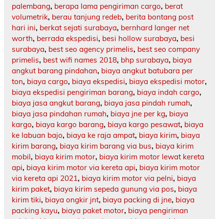
palembang
,
berapa lama pengiriman cargo
,
berat
volumetrik
,
berau tanjung redeb
,
berita bontang post
hari ini
,
berkat sejati surabaya
,
bernhard langer net
worth
,
berrada ekspedisi
,
besi hollow surabaya
,
besi
surabaya
,
best seo agency primelis
,
best seo company
primelis
,
best wifi names 2018
,
bhp surabaya
,
biaya
angkut barang pindahan
,
biaya angkut batubara per
ton
,
biaya cargo
,
biaya ekspedisi
,
biaya ekspedisi motor
,
biaya ekspedisi pengiriman barang
,
biaya indah cargo
,
biaya jasa angkut barang
,
biaya jasa pindah rumah
,
biaya jasa pindahan rumah
,
biaya jne per kg
,
biaya
kargo
,
biaya kargo barang
,
biaya kargo pesawat
,
biaya
ke labuan bajo
,
biaya ke raja ampat
,
biaya kirim
,
biaya
kirim barang
,
biaya kirim barang via bus
,
biaya kirim
mobil
,
biaya kirim motor
,
biaya kirim motor lewat kereta
api
,
biaya kirim motor via kereta api
,
biaya kirim motor
via kereta api 2021
,
biaya kirim motor via pelni
,
biaya
kirim paket
,
biaya kirim sepeda gunung via pos
,
biaya
kirim tiki
,
biaya ongkir jnt
,
biaya packing di jne
,
biaya
packing kayu
,
biaya paket motor
,
biaya pengiriman