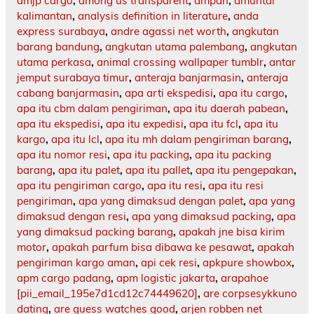
amjp cargo
,
among us transparent
,
ampah
,
amuntai
kalimantan
,
analysis definition in literature
,
anda
express surabaya
,
andre agassi net worth
,
angkutan
barang bandung
,
angkutan utama palembang
,
angkutan
utama perkasa
,
animal crossing wallpaper tumblr
,
antar
jemput surabaya timur
,
anteraja banjarmasin
,
anteraja
cabang banjarmasin
,
apa arti ekspedisi
,
apa itu cargo
,
apa itu cbm dalam pengiriman
,
apa itu daerah pabean
,
apa itu ekspedisi
,
apa itu expedisi
,
apa itu fcl
,
apa itu
kargo
,
apa itu lcl
,
apa itu mh dalam pengiriman barang
,
apa itu nomor resi
,
apa itu packing
,
apa itu packing
barang
,
apa itu palet
,
apa itu pallet
,
apa itu pengepakan
,
apa itu pengiriman cargo
,
apa itu resi
,
apa itu resi
pengiriman
,
apa yang dimaksud dengan palet
,
apa yang
dimaksud dengan resi
,
apa yang dimaksud packing
,
apa
yang dimaksud packing barang
,
apakah jne bisa kirim
motor
,
apakah parfum bisa dibawa ke pesawat
,
apakah
pengiriman kargo aman
,
api cek resi
,
apkpure showbox
,
apm cargo padang
,
apm logistic jakarta
,
arapahoe
[pii_email_195e7d1cd12c74449620]
,
are corpsesykkuno
dating
,
are guess watches good
,
arjen robben net