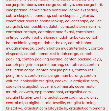
cargo pekanbaru
,
cmc cargo surabaya
,
cmc cargo tarif
,
cmc padang
,
cobra cargo bandung
,
cobra ekspedisi
,
cobra ekspedisi bandung
,
cobra ekspedisi jakarta
,
cocofinder reverse phone lookup
,
collegeshape
,
collier
craigslist
,
combustible adalah
,
comcast store near me
,
container artinya
,
container modifikasi
,
containers
artinya
,
contoh bahan kimia mudah terbakar
,
contoh
bahan kimia yang mudah terbakar
,
contoh bahan
mudah meledak
,
contoh bahan mudah terbakar
,
contoh
ekspedisi
,
contoh nomor resi indah cargo
,
contoh
packing
,
contoh packing barang
,
contoh packing kayu
,
contoh pengiriman paket barang
,
contoh resi
,
contoh
resi indah cargo
,
contoh resi jne palsu
,
contoh resi
pengiriman
,
contoh resi pengiriman barang
,
contoh
volume
,
cookeville craiglist
,
cookeville craigslist pets
,
cookville craigslist
,
cover mobil murah
,
cover motor
murah
,
coxweb
,
cp pimpandhost
,
crageslist.com
,
craiglist bradenton fl
,
craiglist cape cod ma
,
craiglist
central mi
,
craiglist charlottesville
,
craiglist farming
bristol va
,
craiglist.com lafayette la
,
craiglist.com omaha