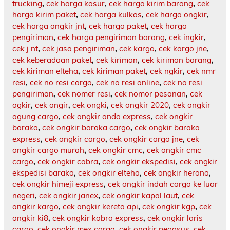
trucking
,
cek harga kasur
,
cek harga kirim barang
,
cek
harga kirim paket
,
cek harga kulkas
,
cek harga ongkir
,
cek harga ongkir jnt
,
cek harga paket
,
cek harga
pengiriman
,
cek harga pengiriman barang
,
cek ingkir
,
cek j nt
,
cek jasa pengiriman
,
cek kargo
,
cek kargo jne
,
cek keberadaan paket
,
cek kiriman
,
cek kiriman barang
,
cek kiriman elteha
,
cek kiriman paket
,
cek ngkir
,
cek nmr
resi
,
cek no resi cargo
,
cek no resi online
,
cek no resi
pengiriman
,
cek nomer resi
,
cek nomor pesanan
,
cek
ogkir
,
cek ongir
,
cek ongki
,
cek ongkir 2020
,
cek ongkir
agung cargo
,
cek ongkir anda express
,
cek ongkir
baraka
,
cek ongkir baraka cargo
,
cek ongkir baraka
express
,
cek ongkir cargo
,
cek ongkir cargo jne
,
cek
ongkir cargo murah
,
cek ongkir cmc
,
cek ongkir cmc
cargo
,
cek ongkir cobra
,
cek ongkir ekspedisi
,
cek ongkir
ekspedisi baraka
,
cek ongkir elteha
,
cek ongkir herona
,
cek ongkir himeji express
,
cek ongkir indah cargo ke luar
negeri
,
cek ongkir janex
,
cek ongkir kapal laut
,
cek
ongkir kargo
,
cek ongkir kereta api
,
cek ongkir kgp
,
cek
ongkir ki8
,
cek ongkir kobra express
,
cek ongkir laris
cargo
,
cek ongkir mex cargo
,
cek ongkir pegasus
,
cek