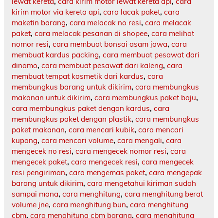
lewat kereta
,
cara kirim motor lewat kereta api
,
cara
kirim motor via kereta api
,
cara lacak paket
,
cara
maketin barang
,
cara melacak no resi
,
cara melacak
paket
,
cara melacak pesanan di shopee
,
cara melihat
nomor resi
,
cara membuat bonsai asam jawa
,
cara
membuat kardus packing
,
cara membuat pesawat dari
dinamo
,
cara membuat pesawat dari kaleng
,
cara
membuat tempat kosmetik dari kardus
,
cara
membungkus barang untuk dikirim
,
cara membungkus
makanan untuk dikirim
,
cara membungkus paket baju
,
cara membungkus paket dengan kardus
,
cara
membungkus paket dengan plastik
,
cara membungkus
paket makanan
,
cara mencari kubik
,
cara mencari
kupang
,
cara mencari volume
,
cara mengali
,
cara
mengecek no resi
,
cara mengecek nomor resi
,
cara
mengecek paket
,
cara mengecek resi
,
cara mengecek
resi pengiriman
,
cara mengemas paket
,
cara mengepak
barang untuk dikirim
,
cara mengetahui kiriman sudah
sampai mana
,
cara menghitung
,
cara menghitung berat
volume jne
,
cara menghitung bun
,
cara menghitung
cbm
,
cara menghitung cbm barang
,
cara menghitung