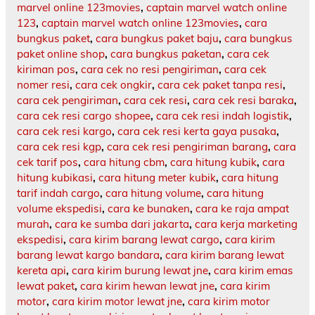
marvel online 123movies
,
captain marvel watch online
123
,
captain marvel watch online 123movies
,
cara
bungkus paket
,
cara bungkus paket baju
,
cara bungkus
paket online shop
,
cara bungkus paketan
,
cara cek
kiriman pos
,
cara cek no resi pengiriman
,
cara cek
nomer resi
,
cara cek ongkir
,
cara cek paket tanpa resi
,
cara cek pengiriman
,
cara cek resi
,
cara cek resi baraka
,
cara cek resi cargo shopee
,
cara cek resi indah logistik
,
cara cek resi kargo
,
cara cek resi kerta gaya pusaka
,
cara cek resi kgp
,
cara cek resi pengiriman barang
,
cara
cek tarif pos
,
cara hitung cbm
,
cara hitung kubik
,
cara
hitung kubikasi
,
cara hitung meter kubik
,
cara hitung
tarif indah cargo
,
cara hitung volume
,
cara hitung
volume ekspedisi
,
cara ke bunaken
,
cara ke raja ampat
murah
,
cara ke sumba dari jakarta
,
cara kerja marketing
ekspedisi
,
cara kirim barang lewat cargo
,
cara kirim
barang lewat kargo bandara
,
cara kirim barang lewat
kereta api
,
cara kirim burung lewat jne
,
cara kirim emas
lewat paket
,
cara kirim hewan lewat jne
,
cara kirim
motor
,
cara kirim motor lewat jne
,
cara kirim motor