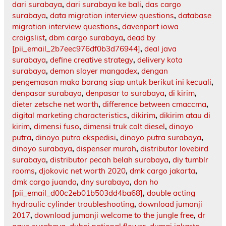
dari surabaya
,
dari surabaya ke bali
,
das cargo
surabaya
,
data migration interview questions
,
database
migration interview questions
,
davenport iowa
craigslist
,
dbm cargo surabaya
,
dead by
[pii_email_2b7eec976df0b3d76944]
,
deal java
surabaya
,
define creative strategy
,
delivery kota
surabaya
,
demon slayer mangadex
,
dengan
pengemasan maka barang siap untuk berikut ini kecuali
,
denpasar surabaya
,
denpasar to surabaya
,
di kirim
,
dieter zetsche net worth
,
difference between cmaccma
,
digital marketing characteristics
,
dikirim
,
dikirim atau di
kirim
,
dimensi fuso
,
dimensi truk colt diesel
,
dinoyo
putra
,
dinoyo putra ekspedisi
,
dinoyo putra surabaya
,
dinoyo surabaya
,
dispenser murah
,
distributor lovebird
surabaya
,
distributor pecah belah surabaya
,
diy tumblr
rooms
,
djokovic net worth 2020
,
dmk cargo jakarta
,
dmk cargo juanda
,
dny surabaya
,
don ho
[pii_email_d00c2eb01b503dd4ba68]
,
double acting
hydraulic cylinder troubleshooting
,
download jumanji
2017
,
download jumanji welcome to the jungle free
,
dr