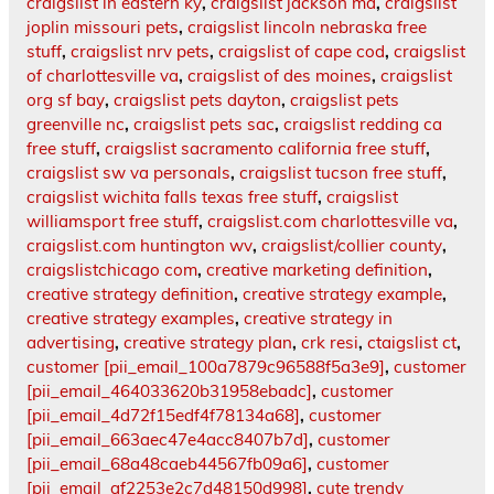
craigslist in eastern ky
,
craigslist jackson ma
,
craigslist
joplin missouri pets
,
craigslist lincoln nebraska free
stuff
,
craigslist nrv pets
,
craigslist of cape cod
,
craigslist
of charlottesville va
,
craigslist of des moines
,
craigslist
org sf bay
,
craigslist pets dayton
,
craigslist pets
greenville nc
,
craigslist pets sac
,
craigslist redding ca
free stuff
,
craigslist sacramento california free stuff
,
craigslist sw va personals
,
craigslist tucson free stuff
,
craigslist wichita falls texas free stuff
,
craigslist
williamsport free stuff
,
craigslist.com charlottesville va
,
craigslist.com huntington wv
,
craigslist/collier county
,
craigslistchicago com
,
creative marketing definition
,
creative strategy definition
,
creative strategy example
,
creative strategy examples
,
creative strategy in
advertising
,
creative strategy plan
,
crk resi
,
ctaigslist ct
,
customer [pii_email_100a7879c96588f5a3e9]
,
customer
[pii_email_464033620b31958ebadc]
,
customer
[pii_email_4d72f15edf4f78134a68]
,
customer
[pii_email_663aec47e4acc8407b7d]
,
customer
[pii_email_68a48caeb44567fb09a6]
,
customer
[pii_email_af2253e2c7d48150d998]
,
cute trendy