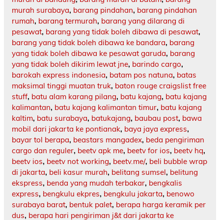
murah surabaya
,
barang pindahan
,
barang pindahan
rumah
,
barang termurah
,
barang yang dilarang di
pesawat
,
barang yang tidak boleh dibawa di pesawat
,
barang yang tidak boleh dibawa ke bandara
,
barang
yang tidak boleh dibawa ke pesawat garuda
,
barang
yang tidak boleh dikirim lewat jne
,
barindo cargo
,
barokah express indonesia
,
batam pos natuna
,
batas
maksimal tinggi muatan truk
,
baton rouge craigslist free
stuff
,
batu alam karang pilang
,
batu kajang
,
batu kajang
kalimantan
,
batu kajang kalimantan timur
,
batu kajang
kaltim
,
batu surabaya
,
batukajang
,
baubau post
,
bawa
mobil dari jakarta ke pontianak
,
baya jaya express
,
bayar tol berapa
,
beastars mangadex
,
beda pengiriman
cargo dan reguler
,
beetv apk me
,
beetv for ios
,
beetv hq
,
beetv ios
,
beetv not working
,
beetv.me/
,
beli bubble wrap
di jakarta
,
beli kasur murah
,
belitang sumsel
,
belitung
ekspress
,
benda yang mudah terbakar
,
bengkalis
express
,
bengkulu ekpres
,
bengkulu jakarta
,
benowo
surabaya barat
,
bentuk palet
,
berapa harga keramik per
dus
,
berapa hari pengiriman j&t dari jakarta ke