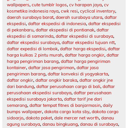
wallpapers
,
cute tumblr logos
,
cv harapan jaya
,
cv
kosmetika indonesia raya
,
cwk resi
,
cyclical inventory
,
daerah surabaya barat
,
daerah surabaya utara
,
daftar
ekspedisi
,
daftar ekspedisi di indonesia
,
daftar ekspedisi
di pekanbaru
,
daftar ekspedisi di pontianak
,
daftar
ekspedisi di samarinda
,
daftar ekspedisi di surabaya
,
daftar ekspedisi surabaya
,
daftar ekspedisi tujuan ntt
,
daftar expedisi di lombok
,
daftar harga ekspedisi
,
daftar
harga kulkas 2 pintu murah
,
daftar harga ongkir
,
daftar
harga pengiriman barang
,
daftar harga pengiriman
kontainer
,
daftar jasa pengiriman
,
daftar jasa
pengiriman barang
,
daftar konveksi di yogyakarta
,
daftar ongkir
,
daftar ongkir baraka
,
daftar ongkir jne
dari bandung
,
daftar perusahaan cargo di bali
,
daftar
perusahaan ekspedisi surabaya
,
daftar perusahaan
ekspedisi surabaya jakarta
,
daftar tarif jne dari
semarang
,
daftar tempat fitnes di banjarmasin
,
daily
bumps wallpaper
,
dakota cargo kota sby
,
dakota cargo
sidoarjo
,
dakota paket
,
dale mercer net worth
,
danau
agung surabaya
,
danau bingkuang
,
danau di surabaya
,