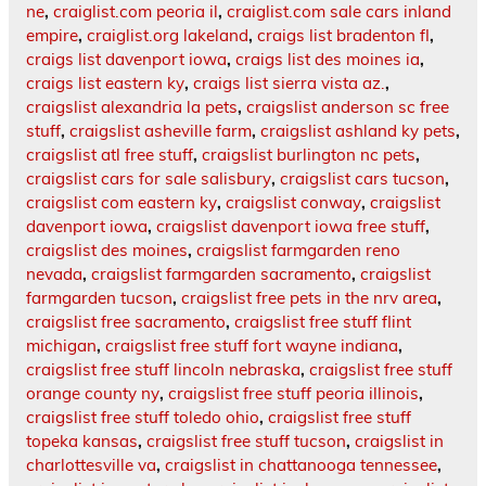
ne
,
craiglist.com peoria il
,
craiglist.com sale cars inland
empire
,
craiglist.org lakeland
,
craigs list bradenton fl
,
craigs list davenport iowa
,
craigs list des moines ia
,
craigs list eastern ky
,
craigs list sierra vista az.
,
craigslist alexandria la pets
,
craigslist anderson sc free
stuff
,
craigslist asheville farm
,
craigslist ashland ky pets
,
craigslist atl free stuff
,
craigslist burlington nc pets
,
craigslist cars for sale salisbury
,
craigslist cars tucson
,
craigslist com eastern ky
,
craigslist conway
,
craigslist
davenport iowa
,
craigslist davenport iowa free stuff
,
craigslist des moines
,
craigslist farmgarden reno
nevada
,
craigslist farmgarden sacramento
,
craigslist
farmgarden tucson
,
craigslist free pets in the nrv area
,
craigslist free sacramento
,
craigslist free stuff flint
michigan
,
craigslist free stuff fort wayne indiana
,
craigslist free stuff lincoln nebraska
,
craigslist free stuff
orange county ny
,
craigslist free stuff peoria illinois
,
craigslist free stuff toledo ohio
,
craigslist free stuff
topeka kansas
,
craigslist free stuff tucson
,
craigslist in
charlottesville va
,
craigslist in chattanooga tennessee
,