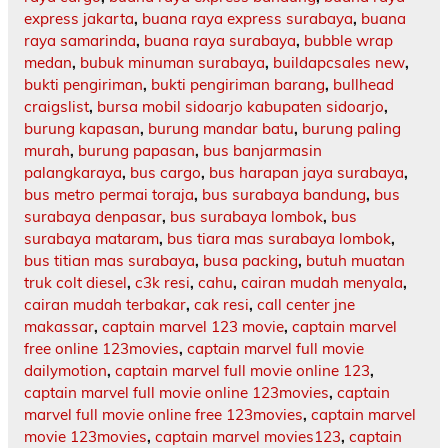
express jakarta
,
buana raya express surabaya
,
buana
raya samarinda
,
buana raya surabaya
,
bubble wrap
medan
,
bubuk minuman surabaya
,
buildapcsales new
,
bukti pengiriman
,
bukti pengiriman barang
,
bullhead
craigslist
,
bursa mobil sidoarjo kabupaten sidoarjo
,
burung kapasan
,
burung mandar batu
,
burung paling
murah
,
burung papasan
,
bus banjarmasin
palangkaraya
,
bus cargo
,
bus harapan jaya surabaya
,
bus metro permai toraja
,
bus surabaya bandung
,
bus
surabaya denpasar
,
bus surabaya lombok
,
bus
surabaya mataram
,
bus tiara mas surabaya lombok
,
bus titian mas surabaya
,
busa packing
,
butuh muatan
truk colt diesel
,
c3k resi
,
cahu
,
cairan mudah menyala
,
cairan mudah terbakar
,
cak resi
,
call center jne
makassar
,
captain marvel 123 movie
,
captain marvel
free online 123movies
,
captain marvel full movie
dailymotion
,
captain marvel full movie online 123
,
captain marvel full movie online 123movies
,
captain
marvel full movie online free 123movies
,
captain marvel
movie 123movies
,
captain marvel movies123
,
captain