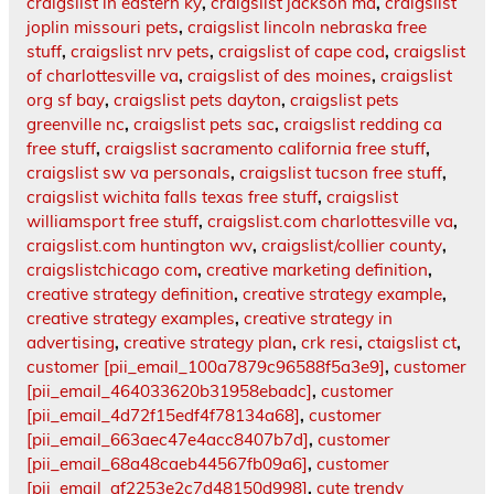
craigslist in eastern ky
,
craigslist jackson ma
,
craigslist
joplin missouri pets
,
craigslist lincoln nebraska free
stuff
,
craigslist nrv pets
,
craigslist of cape cod
,
craigslist
of charlottesville va
,
craigslist of des moines
,
craigslist
org sf bay
,
craigslist pets dayton
,
craigslist pets
greenville nc
,
craigslist pets sac
,
craigslist redding ca
free stuff
,
craigslist sacramento california free stuff
,
craigslist sw va personals
,
craigslist tucson free stuff
,
craigslist wichita falls texas free stuff
,
craigslist
williamsport free stuff
,
craigslist.com charlottesville va
,
craigslist.com huntington wv
,
craigslist/collier county
,
craigslistchicago com
,
creative marketing definition
,
creative strategy definition
,
creative strategy example
,
creative strategy examples
,
creative strategy in
advertising
,
creative strategy plan
,
crk resi
,
ctaigslist ct
,
customer [pii_email_100a7879c96588f5a3e9]
,
customer
[pii_email_464033620b31958ebadc]
,
customer
[pii_email_4d72f15edf4f78134a68]
,
customer
[pii_email_663aec47e4acc8407b7d]
,
customer
[pii_email_68a48caeb44567fb09a6]
,
customer
[pii_email_af2253e2c7d48150d998]
,
cute trendy