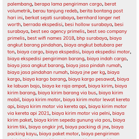
palembang
,
berapa lama pengiriman cargo
,
berat
volumetrik
,
berau tanjung redeb
,
berita bontang post
hari ini
,
berkat sejati surabaya
,
bernhard langer net
worth
,
berrada ekspedisi
,
besi hollow surabaya
,
besi
surabaya
,
best seo agency primelis
,
best seo company
primelis
,
best wifi names 2018
,
bhp surabaya
,
biaya
angkut barang pindahan
,
biaya angkut batubara per
ton
,
biaya cargo
,
biaya ekspedisi
,
biaya ekspedisi motor
,
biaya ekspedisi pengiriman barang
,
biaya indah cargo
,
biaya jasa angkut barang
,
biaya jasa pindah rumah
,
biaya jasa pindahan rumah
,
biaya jne per kg
,
biaya
kargo
,
biaya kargo barang
,
biaya kargo pesawat
,
biaya
ke labuan bajo
,
biaya ke raja ampat
,
biaya kirim
,
biaya
kirim barang
,
biaya kirim barang via bus
,
biaya kirim
mobil
,
biaya kirim motor
,
biaya kirim motor lewat kereta
api
,
biaya kirim motor via kereta api
,
biaya kirim motor
via kereta api 2021
,
biaya kirim motor via pelni
,
biaya
kirim paket
,
biaya kirim sepeda gunung via pos
,
biaya
kirim tiki
,
biaya ongkir jnt
,
biaya packing di jne
,
biaya
packing kayu
,
biaya paket motor
,
biaya pengiriman