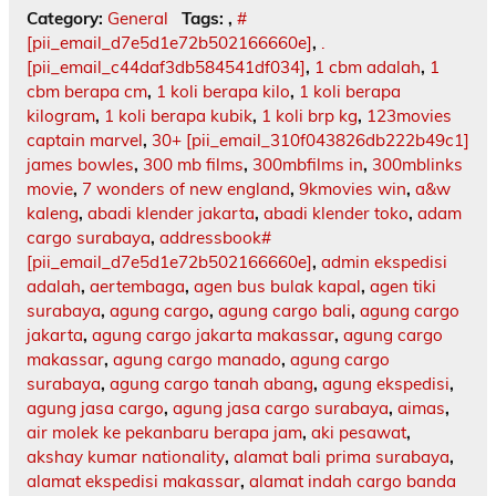
Category:
General
Tags:
,
#
[pii_email_d7e5d1e72b502166660e]
,
.
[pii_email_c44daf3db584541df034]
,
1 cbm adalah
,
1
cbm berapa cm
,
1 koli berapa kilo
,
1 koli berapa
kilogram
,
1 koli berapa kubik
,
1 koli brp kg
,
123movies
captain marvel
,
30+ [pii_email_310f043826db222b49c1]
james bowles
,
300 mb films
,
300mbfilms in
,
300mblinks
movie
,
7 wonders of new england
,
9kmovies win
,
a&w
kaleng
,
abadi klender jakarta
,
abadi klender toko
,
adam
cargo surabaya
,
addressbook#
[pii_email_d7e5d1e72b502166660e]
,
admin ekspedisi
adalah
,
aertembaga
,
agen bus bulak kapal
,
agen tiki
surabaya
,
agung cargo
,
agung cargo bali
,
agung cargo
jakarta
,
agung cargo jakarta makassar
,
agung cargo
makassar
,
agung cargo manado
,
agung cargo
surabaya
,
agung cargo tanah abang
,
agung ekspedisi
,
agung jasa cargo
,
agung jasa cargo surabaya
,
aimas
,
air molek ke pekanbaru berapa jam
,
aki pesawat
,
akshay kumar nationality
,
alamat bali prima surabaya
,
alamat ekspedisi makassar
,
alamat indah cargo banda