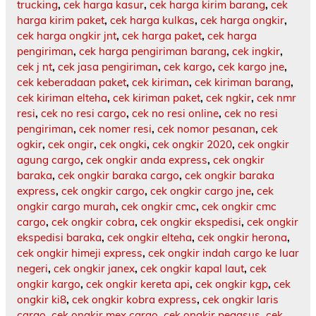
trucking
,
cek harga kasur
,
cek harga kirim barang
,
cek
harga kirim paket
,
cek harga kulkas
,
cek harga ongkir
,
cek harga ongkir jnt
,
cek harga paket
,
cek harga
pengiriman
,
cek harga pengiriman barang
,
cek ingkir
,
cek j nt
,
cek jasa pengiriman
,
cek kargo
,
cek kargo jne
,
cek keberadaan paket
,
cek kiriman
,
cek kiriman barang
,
cek kiriman elteha
,
cek kiriman paket
,
cek ngkir
,
cek nmr
resi
,
cek no resi cargo
,
cek no resi online
,
cek no resi
pengiriman
,
cek nomer resi
,
cek nomor pesanan
,
cek
ogkir
,
cek ongir
,
cek ongki
,
cek ongkir 2020
,
cek ongkir
agung cargo
,
cek ongkir anda express
,
cek ongkir
baraka
,
cek ongkir baraka cargo
,
cek ongkir baraka
express
,
cek ongkir cargo
,
cek ongkir cargo jne
,
cek
ongkir cargo murah
,
cek ongkir cmc
,
cek ongkir cmc
cargo
,
cek ongkir cobra
,
cek ongkir ekspedisi
,
cek ongkir
ekspedisi baraka
,
cek ongkir elteha
,
cek ongkir herona
,
cek ongkir himeji express
,
cek ongkir indah cargo ke luar
negeri
,
cek ongkir janex
,
cek ongkir kapal laut
,
cek
ongkir kargo
,
cek ongkir kereta api
,
cek ongkir kgp
,
cek
ongkir ki8
,
cek ongkir kobra express
,
cek ongkir laris
cargo
,
cek ongkir mex cargo
,
cek ongkir pegasus
,
cek