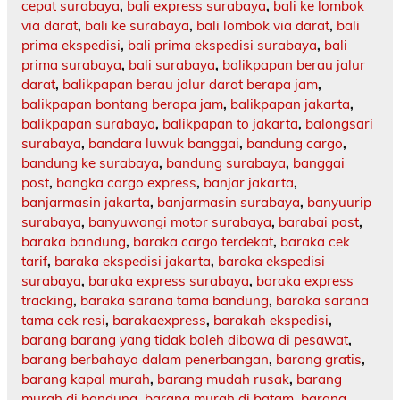
cepat surabaya
,
bali express surabaya
,
bali ke lombok
via darat
,
bali ke surabaya
,
bali lombok via darat
,
bali
prima ekspedisi
,
bali prima ekspedisi surabaya
,
bali
prima surabaya
,
bali surabaya
,
balikpapan berau jalur
darat
,
balikpapan berau jalur darat berapa jam
,
balikpapan bontang berapa jam
,
balikpapan jakarta
,
balikpapan surabaya
,
balikpapan to jakarta
,
balongsari
surabaya
,
bandara luwuk banggai
,
bandung cargo
,
bandung ke surabaya
,
bandung surabaya
,
banggai
post
,
bangka cargo express
,
banjar jakarta
,
banjarmasin jakarta
,
banjarmasin surabaya
,
banyuurip
surabaya
,
banyuwangi motor surabaya
,
barabai post
,
baraka bandung
,
baraka cargo terdekat
,
baraka cek
tarif
,
baraka ekspedisi jakarta
,
baraka ekspedisi
surabaya
,
baraka express surabaya
,
baraka express
tracking
,
baraka sarana tama bandung
,
baraka sarana
tama cek resi
,
barakaexpress
,
barakah ekspedisi
,
barang barang yang tidak boleh dibawa di pesawat
,
barang berbahaya dalam penerbangan
,
barang gratis
,
barang kapal murah
,
barang mudah rusak
,
barang
murah di bandung
,
barang murah di batam
,
barang