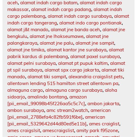
aceh
,
alamat indah cargo batam
,
alamat indah cargo
makassar
,
alamat indah cargo padang
,
alamat indah
cargo palembang
,
alamat indah cargo surabaya
,
alamat
indah cargo tangerang
,
alamat indo cargo pontianak
,
alamat j&t manado
,
alamat jne banda aceh
,
alamat jne
bengkulu
,
alamat jne lhokseumawe
,
alamat jne
palangkaraya
,
alamat jne palu
,
alamat jne sampit
,
alamat jne timika
,
alamat kantor jne surabaya
,
alamat
pabrik kardus di palembang
,
alamat paxel surabaya
,
alamat pelni surabaya
,
alamat pt pupuk kaltim
,
alamat
pt spil surabaya
,
alamat spx cargo jakarta
,
alamat tiki
manado
,
alamat tiki sampit
,
alexandria craigslist pets
,
allentown lending 515 hamilton street allentown pa
,
almaguna cargo
,
almaguna cargo surabaya
,
aloha
sidoarjo
,
amalindo bontang
,
amazon
[pii_email_99098b45f226aa5c5c7c]
,
ambon jakarta
,
ambon surabaya
,
amc stream2watch
,
american
[pii_email_2788efa4c82fb591f6be]
,
american
[pii_email_5329642d44d80ed5e11b]
,
ames craiglist
,
ames craigslsit
,
amescraigslist
,
amity park f95zone
,