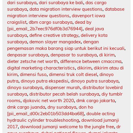
dari surabaya
,
dari surabaya ke bali
,
das cargo
surabaya
,
data migration interview questions
,
database
migration interview questions
,
davenport iowa
craigslist
,
dbm cargo surabaya
,
dead by
[pii_email_2b7eec976df0b3d76944]
,
deal java
surabaya
,
define creative strategy
,
delivery kota
surabaya
,
demon slayer mangadex
,
dengan
pengemasan maka barang siap untuk berikut ini kecuali
,
denpasar surabaya
,
denpasar to surabaya
,
di kirim
,
dieter zetsche net worth
,
difference between cmaccma
,
digital marketing characteristics
,
dikirim
,
dikirim atau di
kirim
,
dimensi fuso
,
dimensi truk colt diesel
,
dinoyo
putra
,
dinoyo putra ekspedisi
,
dinoyo putra surabaya
,
dinoyo surabaya
,
dispenser murah
,
distributor lovebird
surabaya
,
distributor pecah belah surabaya
,
diy tumblr
rooms
,
djokovic net worth 2020
,
dmk cargo jakarta
,
dmk cargo juanda
,
dny surabaya
,
don ho
[pii_email_d00c2eb01b503dd4ba68]
,
double acting
hydraulic cylinder troubleshooting
,
download jumanji
2017
,
download jumanji welcome to the jungle free
,
dr