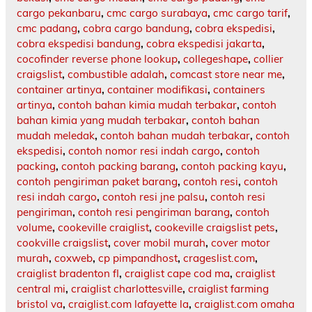
cargo pekanbaru
,
cmc cargo surabaya
,
cmc cargo tarif
,
cmc padang
,
cobra cargo bandung
,
cobra ekspedisi
,
cobra ekspedisi bandung
,
cobra ekspedisi jakarta
,
cocofinder reverse phone lookup
,
collegeshape
,
collier
craigslist
,
combustible adalah
,
comcast store near me
,
container artinya
,
container modifikasi
,
containers
artinya
,
contoh bahan kimia mudah terbakar
,
contoh
bahan kimia yang mudah terbakar
,
contoh bahan
mudah meledak
,
contoh bahan mudah terbakar
,
contoh
ekspedisi
,
contoh nomor resi indah cargo
,
contoh
packing
,
contoh packing barang
,
contoh packing kayu
,
contoh pengiriman paket barang
,
contoh resi
,
contoh
resi indah cargo
,
contoh resi jne palsu
,
contoh resi
pengiriman
,
contoh resi pengiriman barang
,
contoh
volume
,
cookeville craiglist
,
cookeville craigslist pets
,
cookville craigslist
,
cover mobil murah
,
cover motor
murah
,
coxweb
,
cp pimpandhost
,
crageslist.com
,
craiglist bradenton fl
,
craiglist cape cod ma
,
craiglist
central mi
,
craiglist charlottesville
,
craiglist farming
bristol va
,
craiglist.com lafayette la
,
craiglist.com omaha