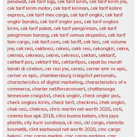
pesawat
,
cek tarif kgp
,
cek tarif kirim
,
cek tarif kirim jne
,
cek tarif kirim motor
,
cek tarif kiriman
,
cek tarif kobra
express
,
cek tarif mex cargo
,
cek tarif ongkir
,
cek tarif
ongkir baraka
,
cek tarif ongkir pos
,
cek tarif ongkos
kirim
,
cek tarif paket
,
cek tarif pengiriman
,
cek tarif
pengiriman barang
,
cek tarif semua ekspedisi
,
cek tarif
tam cargo
,
cek tarif.com
,
cek tariff
,
cek tesi
,
cek volume
jne
,
cek:resi
,
cekbresi
,
cekesi
,
cekk resi
,
cekongkir
,
cekre
,
cekreai
,
cekreasi
,
cekrei
,
cekressi
,
cektari
,
cektarif
,
cektarif pos
,
cektarif tiki
,
cektarifpos
,
cepat bu murah
tanah di cirebon
,
cer resi jne
,
ceresi
,
cerner emr vs epic
,
cerner vs epic
,
chambersburg craigslist personals
,
characteristics of digital marketing
,
characteristics of e
commerce
,
charter.net/forceconvert
,
chattanooga
tennessee craigslist
,
check ongkir
,
check ongkir pos
,
check ongkos kirim
,
check tarif
,
checkresi
,
chek ongkir
,
chek resi
,
chekresi
,
chris martin net worth 2020
,
cicti
,
cinema box apk 2018
,
citra buana batam
,
citra jaya
plastik
,
city kurir surabaya
,
ck resi
,
ckl cargo
,
claresta
kosmetik
,
clint eastwood net worth 2020
,
cmc cargo
bekasi
,
cmc cargo medan
,
cmc cargo padang
,
cmc