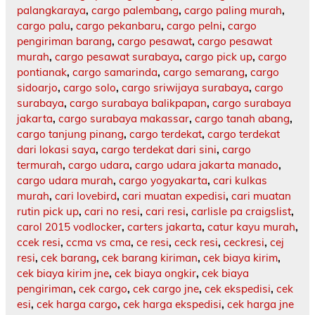
palangkaraya
,
cargo palembang
,
cargo paling murah
,
cargo palu
,
cargo pekanbaru
,
cargo pelni
,
cargo
pengiriman barang
,
cargo pesawat
,
cargo pesawat
murah
,
cargo pesawat surabaya
,
cargo pick up
,
cargo
pontianak
,
cargo samarinda
,
cargo semarang
,
cargo
sidoarjo
,
cargo solo
,
cargo sriwijaya surabaya
,
cargo
surabaya
,
cargo surabaya balikpapan
,
cargo surabaya
jakarta
,
cargo surabaya makassar
,
cargo tanah abang
,
cargo tanjung pinang
,
cargo terdekat
,
cargo terdekat
dari lokasi saya
,
cargo terdekat dari sini
,
cargo
termurah
,
cargo udara
,
cargo udara jakarta manado
,
cargo udara murah
,
cargo yogyakarta
,
cari kulkas
murah
,
cari lovebird
,
cari muatan expedisi
,
cari muatan
rutin pick up
,
cari no resi
,
cari resi
,
carlisle pa craigslist
,
carol 2015 vodlocker
,
carters jakarta
,
catur kayu murah
,
ccek resi
,
ccma vs cma
,
ce resi
,
ceck resi
,
ceckresi
,
cej
resi
,
cek barang
,
cek barang kiriman
,
cek biaya kirim
,
cek biaya kirim jne
,
cek biaya ongkir
,
cek biaya
pengiriman
,
cek cargo
,
cek cargo jne
,
cek ekspedisi
,
cek
esi
,
cek harga cargo
,
cek harga ekspedisi
,
cek harga jne