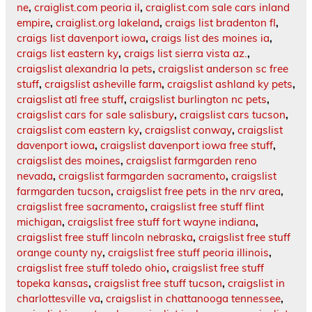
ne
,
craiglist.com peoria il
,
craiglist.com sale cars inland
empire
,
craiglist.org lakeland
,
craigs list bradenton fl
,
craigs list davenport iowa
,
craigs list des moines ia
,
craigs list eastern ky
,
craigs list sierra vista az.
,
craigslist alexandria la pets
,
craigslist anderson sc free
stuff
,
craigslist asheville farm
,
craigslist ashland ky pets
,
craigslist atl free stuff
,
craigslist burlington nc pets
,
craigslist cars for sale salisbury
,
craigslist cars tucson
,
craigslist com eastern ky
,
craigslist conway
,
craigslist
davenport iowa
,
craigslist davenport iowa free stuff
,
craigslist des moines
,
craigslist farmgarden reno
nevada
,
craigslist farmgarden sacramento
,
craigslist
farmgarden tucson
,
craigslist free pets in the nrv area
,
craigslist free sacramento
,
craigslist free stuff flint
michigan
,
craigslist free stuff fort wayne indiana
,
craigslist free stuff lincoln nebraska
,
craigslist free stuff
orange county ny
,
craigslist free stuff peoria illinois
,
craigslist free stuff toledo ohio
,
craigslist free stuff
topeka kansas
,
craigslist free stuff tucson
,
craigslist in
charlottesville va
,
craigslist in chattanooga tennessee
,