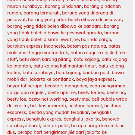
murah surabaya
,
barang pindahan
,
barang pindahan
rumah
,
barang termurah
,
barang yang dilarang di
pesawat
,
barang yang tidak boleh dibawa di pesawat
,
barang yang tidak boleh dibawa ke bandara
,
barang
yang tidak boleh dibawa ke pesawat garuda
,
barang
yang tidak boleh dikirim lewat jne
,
barindo cargo
,
barokah express indonesia
,
batam pos natuna
,
batas
maksimal tinggi muatan truk
,
baton rouge craigslist free
stuff
,
batu alam karang pilang
,
batu kajang
,
batu kajang
kalimantan
,
batu kajang kalimantan timur
,
batu kajang
kaltim
,
batu surabaya
,
batukajang
,
baubau post
,
bawa
mobil dari jakarta ke pontianak
,
baya jaya express
,
bayar tol berapa
,
beastars mangadex
,
beda pengiriman
cargo dan reguler
,
beetv apk me
,
beetv for ios
,
beetv hq
,
beetv ios
,
beetv not working
,
beetv.me/
,
beli bubble wrap
di jakarta
,
beli kasur murah
,
belitang sumsel
,
belitung
ekspress
,
benda yang mudah terbakar
,
bengkalis
express
,
bengkulu ekpres
,
bengkulu jakarta
,
benowo
surabaya barat
,
bentuk palet
,
berapa harga keramik per
dus
,
berapa hari pengiriman j&t dari jakarta ke