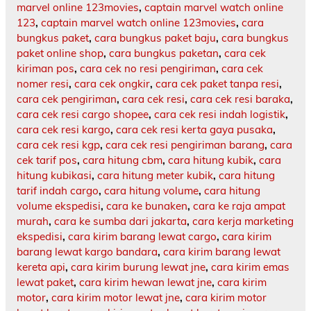
marvel online 123movies
,
captain marvel watch online
123
,
captain marvel watch online 123movies
,
cara
bungkus paket
,
cara bungkus paket baju
,
cara bungkus
paket online shop
,
cara bungkus paketan
,
cara cek
kiriman pos
,
cara cek no resi pengiriman
,
cara cek
nomer resi
,
cara cek ongkir
,
cara cek paket tanpa resi
,
cara cek pengiriman
,
cara cek resi
,
cara cek resi baraka
,
cara cek resi cargo shopee
,
cara cek resi indah logistik
,
cara cek resi kargo
,
cara cek resi kerta gaya pusaka
,
cara cek resi kgp
,
cara cek resi pengiriman barang
,
cara
cek tarif pos
,
cara hitung cbm
,
cara hitung kubik
,
cara
hitung kubikasi
,
cara hitung meter kubik
,
cara hitung
tarif indah cargo
,
cara hitung volume
,
cara hitung
volume ekspedisi
,
cara ke bunaken
,
cara ke raja ampat
murah
,
cara ke sumba dari jakarta
,
cara kerja marketing
ekspedisi
,
cara kirim barang lewat cargo
,
cara kirim
barang lewat kargo bandara
,
cara kirim barang lewat
kereta api
,
cara kirim burung lewat jne
,
cara kirim emas
lewat paket
,
cara kirim hewan lewat jne
,
cara kirim
motor
,
cara kirim motor lewat jne
,
cara kirim motor