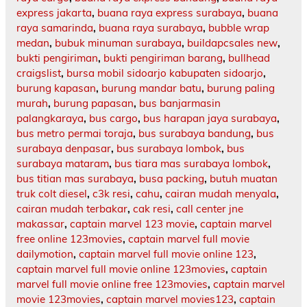
express jakarta
,
buana raya express surabaya
,
buana
raya samarinda
,
buana raya surabaya
,
bubble wrap
medan
,
bubuk minuman surabaya
,
buildapcsales new
,
bukti pengiriman
,
bukti pengiriman barang
,
bullhead
craigslist
,
bursa mobil sidoarjo kabupaten sidoarjo
,
burung kapasan
,
burung mandar batu
,
burung paling
murah
,
burung papasan
,
bus banjarmasin
palangkaraya
,
bus cargo
,
bus harapan jaya surabaya
,
bus metro permai toraja
,
bus surabaya bandung
,
bus
surabaya denpasar
,
bus surabaya lombok
,
bus
surabaya mataram
,
bus tiara mas surabaya lombok
,
bus titian mas surabaya
,
busa packing
,
butuh muatan
truk colt diesel
,
c3k resi
,
cahu
,
cairan mudah menyala
,
cairan mudah terbakar
,
cak resi
,
call center jne
makassar
,
captain marvel 123 movie
,
captain marvel
free online 123movies
,
captain marvel full movie
dailymotion
,
captain marvel full movie online 123
,
captain marvel full movie online 123movies
,
captain
marvel full movie online free 123movies
,
captain marvel
movie 123movies
,
captain marvel movies123
,
captain