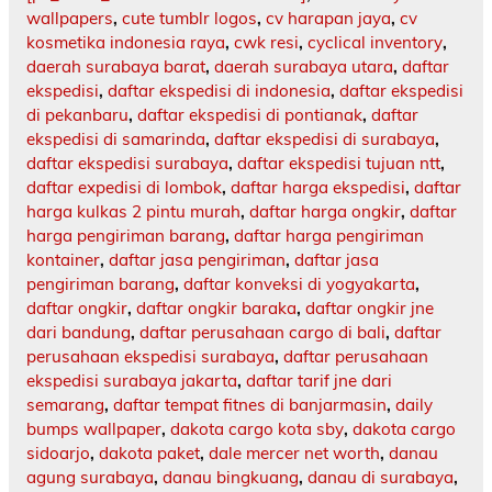
wallpapers
,
cute tumblr logos
,
cv harapan jaya
,
cv
kosmetika indonesia raya
,
cwk resi
,
cyclical inventory
,
daerah surabaya barat
,
daerah surabaya utara
,
daftar
ekspedisi
,
daftar ekspedisi di indonesia
,
daftar ekspedisi
di pekanbaru
,
daftar ekspedisi di pontianak
,
daftar
ekspedisi di samarinda
,
daftar ekspedisi di surabaya
,
daftar ekspedisi surabaya
,
daftar ekspedisi tujuan ntt
,
daftar expedisi di lombok
,
daftar harga ekspedisi
,
daftar
harga kulkas 2 pintu murah
,
daftar harga ongkir
,
daftar
harga pengiriman barang
,
daftar harga pengiriman
kontainer
,
daftar jasa pengiriman
,
daftar jasa
pengiriman barang
,
daftar konveksi di yogyakarta
,
daftar ongkir
,
daftar ongkir baraka
,
daftar ongkir jne
dari bandung
,
daftar perusahaan cargo di bali
,
daftar
perusahaan ekspedisi surabaya
,
daftar perusahaan
ekspedisi surabaya jakarta
,
daftar tarif jne dari
semarang
,
daftar tempat fitnes di banjarmasin
,
daily
bumps wallpaper
,
dakota cargo kota sby
,
dakota cargo
sidoarjo
,
dakota paket
,
dale mercer net worth
,
danau
agung surabaya
,
danau bingkuang
,
danau di surabaya
,