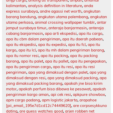
amjp cargo
,
among us transparent
,
ampah
,
amuntai
kalimantan
,
analysis definition in literature
,
anda
express surabaya
,
andre agassi net worth
,
angkutan
barang bandung
,
angkutan utama palembang
,
angkutan
utama perkasa
,
animal crossing wallpaper tumblr
,
antar
jemput surabaya timur
,
anteraja banjarmasin
,
anteraja
cabang banjarmasin
,
apa arti ekspedisi
,
apa itu cargo
,
apa itu cbm dalam pengiriman
,
apa itu daerah pabean
,
apa itu ekspedisi
,
apa itu expedisi
,
apa itu fcl
,
apa itu
kargo
,
apa itu lcl
,
apa itu mh dalam pengiriman barang
,
apa itu nomor resi
,
apa itu packing
,
apa itu packing
barang
,
apa itu palet
,
apa itu pallet
,
apa itu pengepakan
,
apa itu pengiriman cargo
,
apa itu resi
,
apa itu resi
pengiriman
,
apa yang dimaksud dengan palet
,
apa yang
dimaksud dengan resi
,
apa yang dimaksud packing
,
apa
yang dimaksud packing barang
,
apakah jne bisa kirim
motor
,
apakah parfum bisa dibawa ke pesawat
,
apakah
pengiriman kargo aman
,
api cek resi
,
apkpure showbox
,
apm cargo padang
,
apm logistic jakarta
,
arapahoe
[pii_email_195e7d1cd12c74449620]
,
are corpsesykkuno
dating
,
are guess watches good
,
arjen robben net