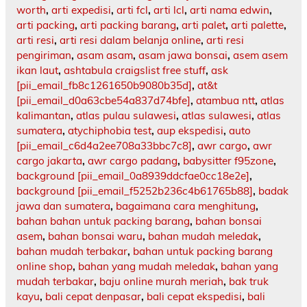
worth
,
arti expedisi
,
arti fcl
,
arti lcl
,
arti nama edwin
,
arti packing
,
arti packing barang
,
arti palet
,
arti palette
,
arti resi
,
arti resi dalam belanja online
,
arti resi
pengiriman
,
asam asam
,
asam jawa bonsai
,
asem asem
ikan laut
,
ashtabula craigslist free stuff
,
ask
[pii_email_fb8c1261650b9080b35d]
,
at&t
[pii_email_d0a63cbe54a837d74bfe]
,
atambua ntt
,
atlas
kalimantan
,
atlas pulau sulawesi
,
atlas sulawesi
,
atlas
sumatera
,
atychiphobia test
,
aup ekspedisi
,
auto
[pii_email_c6d4a2ee708a33bbc7c8]
,
awr cargo
,
awr
cargo jakarta
,
awr cargo padang
,
babysitter f95zone
,
background [pii_email_0a8939ddcfae0cc18e2e]
,
background [pii_email_f5252b236c4b61765b88]
,
badak
jawa dan sumatera
,
bagaimana cara menghitung
,
bahan bahan untuk packing barang
,
bahan bonsai
asem
,
bahan bonsai waru
,
bahan mudah meledak
,
bahan mudah terbakar
,
bahan untuk packing barang
online shop
,
bahan yang mudah meledak
,
bahan yang
mudah terbakar
,
baju online murah meriah
,
bak truk
kayu
,
bali cepat denpasar
,
bali cepat ekspedisi
,
bali