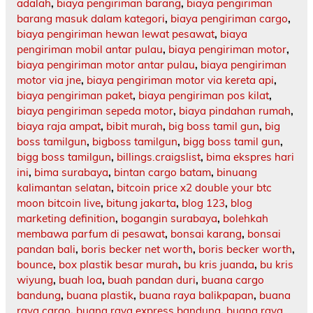
adalah
,
biaya pengiriman barang
,
biaya pengiriman
barang masuk dalam kategori
,
biaya pengiriman cargo
,
biaya pengiriman hewan lewat pesawat
,
biaya
pengiriman mobil antar pulau
,
biaya pengiriman motor
,
biaya pengiriman motor antar pulau
,
biaya pengiriman
motor via jne
,
biaya pengiriman motor via kereta api
,
biaya pengiriman paket
,
biaya pengiriman pos kilat
,
biaya pengiriman sepeda motor
,
biaya pindahan rumah
,
biaya raja ampat
,
bibit murah
,
big boss tamil gun
,
big
boss tamilgun
,
bigboss tamilgun
,
bigg boss tamil gun
,
bigg boss tamilgun
,
billings.craigslist
,
bima ekspres hari
ini
,
bima surabaya
,
bintan cargo batam
,
binuang
kalimantan selatan
,
bitcoin price x2 double your btc
moon bitcoin live
,
bitung jakarta
,
blog 123
,
blog
marketing definition
,
bogangin surabaya
,
bolehkah
membawa parfum di pesawat
,
bonsai karang
,
bonsai
pandan bali
,
boris becker net worth
,
boris becker worth
,
bounce
,
box plastik besar murah
,
bu kris juanda
,
bu kris
wiyung
,
buah loa
,
buah pandan duri
,
buana cargo
bandung
,
buana plastik
,
buana raya balikpapan
,
buana
raya cargo
,
buana raya express bandung
,
buana raya