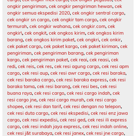
ongkir pengiriman
,
cek ongkir pengiriman hewan
,
cek
ongkir semua ekspedisi 2020
,
cek ongkir sentral cargo
,
cek ongkir sn cargo
,
cek ongkir tam cargo
,
cek ongkir
termurah
,
cek ongkir wahana
,
cek ongkir.com
,
cek
ongkir\
,
cek ongkit
,
cek ongkos kirim
,
cek ongkos kirim
barang
,
cek ongkos kirim paket
,
cek ongkri
,
cek onkir
,
cek paket cargo
,
cek paket kargo
,
cek paket kiriman
,
cek
pengiriman
,
cek pengiriman barang
,
cek pengiriman
kargo
,
cek pengiriman paket
,
cek reai
,
cek reasi
,
cek
redi
,
cek reis
,
cek res
,
cek resi agung cargo
,
cek resi apm
cargo
,
cek resi aup
,
cek resi awr cargo
,
cek resi baraka
,
cek resi baraka cargo
,
cek resi baraka express
,
cek resi
baraka tama
,
cek resi barang
,
cek resi bes
,
cek resi
buana raya
,
cek resi cargo
,
cek resi cargo indah
,
cek
resi cargo jne
,
cek resi cargo murah
,
cek resi cargo
shopee
,
cek resi dan tarif
,
cek resi dengan no telepon
,
cek resi duta cargo
,
cek resi ekspedisi
,
cek resi enz jawa
cargo
,
cek resi expedisi
,
cek resi ged
,
cek resi ili express
cargo
,
cek resi indah jaya express
,
cek resi indah online
,
cek resi j&t surabaya
,
cek resi janex
,
cek resi jne cargo
,