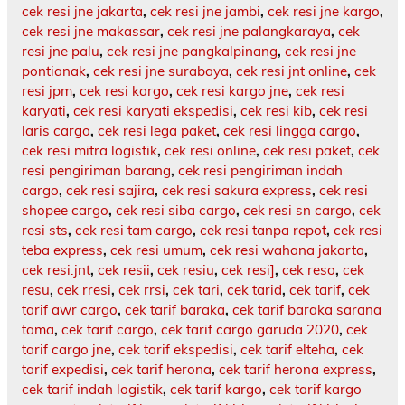
cek resi jne jakarta
,
cek resi jne jambi
,
cek resi jne kargo
,
cek resi jne makassar
,
cek resi jne palangkaraya
,
cek
resi jne palu
,
cek resi jne pangkalpinang
,
cek resi jne
pontianak
,
cek resi jne surabaya
,
cek resi jnt online
,
cek
resi jpm
,
cek resi kargo
,
cek resi kargo jne
,
cek resi
karyati
,
cek resi karyati ekspedisi
,
cek resi kib
,
cek resi
laris cargo
,
cek resi lega paket
,
cek resi lingga cargo
,
cek resi mitra logistik
,
cek resi online
,
cek resi paket
,
cek
resi pengiriman barang
,
cek resi pengiriman indah
cargo
,
cek resi sajira
,
cek resi sakura express
,
cek resi
shopee cargo
,
cek resi siba cargo
,
cek resi sn cargo
,
cek
resi sts
,
cek resi tam cargo
,
cek resi tanpa repot
,
cek resi
teba express
,
cek resi umum
,
cek resi wahana jakarta
,
cek resi.jnt
,
cek resii
,
cek resiu
,
cek resi]
,
cek reso
,
cek
resu
,
cek rresi
,
cek rrsi
,
cek tari
,
cek tarid
,
cek tarif
,
cek
tarif awr cargo
,
cek tarif baraka
,
cek tarif baraka sarana
tama
,
cek tarif cargo
,
cek tarif cargo garuda 2020
,
cek
tarif cargo jne
,
cek tarif ekspedisi
,
cek tarif elteha
,
cek
tarif expedisi
,
cek tarif herona
,
cek tarif herona express
,
cek tarif indah logistik
,
cek tarif kargo
,
cek tarif kargo