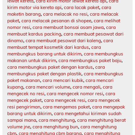
lewat kereta
,
cara kirim motor lewat kereta api
,
cara
kirim motor via kereta api
,
cara lacak paket
,
cara
maketin barang
,
cara melacak no resi
,
cara melacak
paket
,
cara melacak pesanan di shopee
,
cara melihat
nomor resi
,
cara membuat bonsai asam jawa
,
cara
membuat kardus packing
,
cara membuat pesawat dari
dinamo
,
cara membuat pesawat dari kaleng
,
cara
membuat tempat kosmetik dari kardus
,
cara
membungkus barang untuk dikirim
,
cara membungkus
makanan untuk dikirim
,
cara membungkus paket baju
,
cara membungkus paket dengan kardus
,
cara
membungkus paket dengan plastik
,
cara membungkus
paket makanan
,
cara mencari kubik
,
cara mencari
kupang
,
cara mencari volume
,
cara mengali
,
cara
mengecek no resi
,
cara mengecek nomor resi
,
cara
mengecek paket
,
cara mengecek resi
,
cara mengecek
resi pengiriman
,
cara mengemas paket
,
cara mengepak
barang untuk dikirim
,
cara mengetahui kiriman sudah
sampai mana
,
cara menghitung
,
cara menghitung berat
volume jne
,
cara menghitung bun
,
cara menghitung
cbm
,
cara menghitung cbm barang
,
cara menghitung