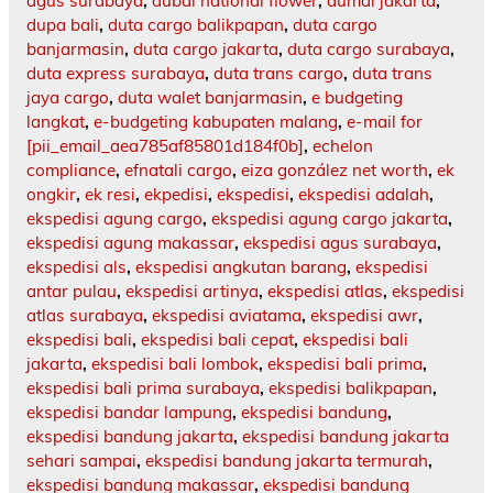
agus surabaya
,
dubai national flower
,
dumai jakarta
,
dupa bali
,
duta cargo balikpapan
,
duta cargo
banjarmasin
,
duta cargo jakarta
,
duta cargo surabaya
,
duta express surabaya
,
duta trans cargo
,
duta trans
jaya cargo
,
duta walet banjarmasin
,
e budgeting
langkat
,
e-budgeting kabupaten malang
,
e-mail for
[pii_email_aea785af85801d184f0b]
,
echelon
compliance
,
efnatali cargo
,
eiza gonzález net worth
,
ek
ongkir
,
ek resi
,
ekpedisi
,
ekspedisi
,
ekspedisi adalah
,
ekspedisi agung cargo
,
ekspedisi agung cargo jakarta
,
ekspedisi agung makassar
,
ekspedisi agus surabaya
,
ekspedisi als
,
ekspedisi angkutan barang
,
ekspedisi
antar pulau
,
ekspedisi artinya
,
ekspedisi atlas
,
ekspedisi
atlas surabaya
,
ekspedisi aviatama
,
ekspedisi awr
,
ekspedisi bali
,
ekspedisi bali cepat
,
ekspedisi bali
jakarta
,
ekspedisi bali lombok
,
ekspedisi bali prima
,
ekspedisi bali prima surabaya
,
ekspedisi balikpapan
,
ekspedisi bandar lampung
,
ekspedisi bandung
,
ekspedisi bandung jakarta
,
ekspedisi bandung jakarta
sehari sampai
,
ekspedisi bandung jakarta termurah
,
ekspedisi bandung makassar
,
ekspedisi bandung