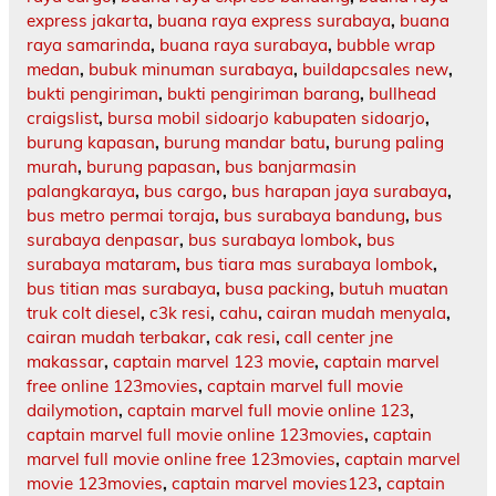
express jakarta
,
buana raya express surabaya
,
buana
raya samarinda
,
buana raya surabaya
,
bubble wrap
medan
,
bubuk minuman surabaya
,
buildapcsales new
,
bukti pengiriman
,
bukti pengiriman barang
,
bullhead
craigslist
,
bursa mobil sidoarjo kabupaten sidoarjo
,
burung kapasan
,
burung mandar batu
,
burung paling
murah
,
burung papasan
,
bus banjarmasin
palangkaraya
,
bus cargo
,
bus harapan jaya surabaya
,
bus metro permai toraja
,
bus surabaya bandung
,
bus
surabaya denpasar
,
bus surabaya lombok
,
bus
surabaya mataram
,
bus tiara mas surabaya lombok
,
bus titian mas surabaya
,
busa packing
,
butuh muatan
truk colt diesel
,
c3k resi
,
cahu
,
cairan mudah menyala
,
cairan mudah terbakar
,
cak resi
,
call center jne
makassar
,
captain marvel 123 movie
,
captain marvel
free online 123movies
,
captain marvel full movie
dailymotion
,
captain marvel full movie online 123
,
captain marvel full movie online 123movies
,
captain
marvel full movie online free 123movies
,
captain marvel
movie 123movies
,
captain marvel movies123
,
captain