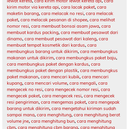
lewat kereta
,
cara kirim motor lewat kereta api
,
cara
kirim motor via kereta api
,
cara lacak paket
,
cara
maketin barang
,
cara melacak no resi
,
cara melacak
paket
,
cara melacak pesanan di shopee
,
cara melihat
nomor resi
,
cara membuat bonsai asam jawa
,
cara
membuat kardus packing
,
cara membuat pesawat dari
dinamo
,
cara membuat pesawat dari kaleng
,
cara
membuat tempat kosmetik dari kardus
,
cara
membungkus barang untuk dikirim
,
cara membungkus
makanan untuk dikirim
,
cara membungkus paket baju
,
cara membungkus paket dengan kardus
,
cara
membungkus paket dengan plastik
,
cara membungkus
paket makanan
,
cara mencari kubik
,
cara mencari
kupang
,
cara mencari volume
,
cara mengali
,
cara
mengecek no resi
,
cara mengecek nomor resi
,
cara
mengecek paket
,
cara mengecek resi
,
cara mengecek
resi pengiriman
,
cara mengemas paket
,
cara mengepak
barang untuk dikirim
,
cara mengetahui kiriman sudah
sampai mana
,
cara menghitung
,
cara menghitung berat
volume jne
,
cara menghitung bun
,
cara menghitung
cbm
,
cara menghitung cbm barang
,
cara menghitung