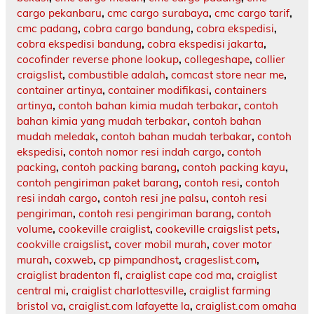
cargo pekanbaru
,
cmc cargo surabaya
,
cmc cargo tarif
,
cmc padang
,
cobra cargo bandung
,
cobra ekspedisi
,
cobra ekspedisi bandung
,
cobra ekspedisi jakarta
,
cocofinder reverse phone lookup
,
collegeshape
,
collier
craigslist
,
combustible adalah
,
comcast store near me
,
container artinya
,
container modifikasi
,
containers
artinya
,
contoh bahan kimia mudah terbakar
,
contoh
bahan kimia yang mudah terbakar
,
contoh bahan
mudah meledak
,
contoh bahan mudah terbakar
,
contoh
ekspedisi
,
contoh nomor resi indah cargo
,
contoh
packing
,
contoh packing barang
,
contoh packing kayu
,
contoh pengiriman paket barang
,
contoh resi
,
contoh
resi indah cargo
,
contoh resi jne palsu
,
contoh resi
pengiriman
,
contoh resi pengiriman barang
,
contoh
volume
,
cookeville craiglist
,
cookeville craigslist pets
,
cookville craigslist
,
cover mobil murah
,
cover motor
murah
,
coxweb
,
cp pimpandhost
,
crageslist.com
,
craiglist bradenton fl
,
craiglist cape cod ma
,
craiglist
central mi
,
craiglist charlottesville
,
craiglist farming
bristol va
,
craiglist.com lafayette la
,
craiglist.com omaha