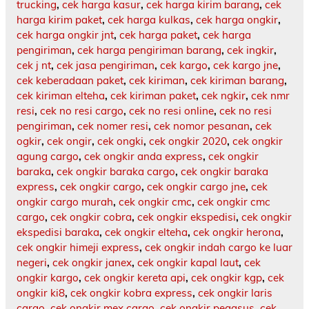
trucking
,
cek harga kasur
,
cek harga kirim barang
,
cek
harga kirim paket
,
cek harga kulkas
,
cek harga ongkir
,
cek harga ongkir jnt
,
cek harga paket
,
cek harga
pengiriman
,
cek harga pengiriman barang
,
cek ingkir
,
cek j nt
,
cek jasa pengiriman
,
cek kargo
,
cek kargo jne
,
cek keberadaan paket
,
cek kiriman
,
cek kiriman barang
,
cek kiriman elteha
,
cek kiriman paket
,
cek ngkir
,
cek nmr
resi
,
cek no resi cargo
,
cek no resi online
,
cek no resi
pengiriman
,
cek nomer resi
,
cek nomor pesanan
,
cek
ogkir
,
cek ongir
,
cek ongki
,
cek ongkir 2020
,
cek ongkir
agung cargo
,
cek ongkir anda express
,
cek ongkir
baraka
,
cek ongkir baraka cargo
,
cek ongkir baraka
express
,
cek ongkir cargo
,
cek ongkir cargo jne
,
cek
ongkir cargo murah
,
cek ongkir cmc
,
cek ongkir cmc
cargo
,
cek ongkir cobra
,
cek ongkir ekspedisi
,
cek ongkir
ekspedisi baraka
,
cek ongkir elteha
,
cek ongkir herona
,
cek ongkir himeji express
,
cek ongkir indah cargo ke luar
negeri
,
cek ongkir janex
,
cek ongkir kapal laut
,
cek
ongkir kargo
,
cek ongkir kereta api
,
cek ongkir kgp
,
cek
ongkir ki8
,
cek ongkir kobra express
,
cek ongkir laris
cargo
,
cek ongkir mex cargo
,
cek ongkir pegasus
,
cek