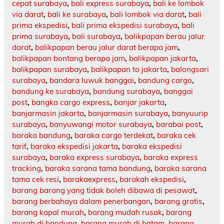
cepat surabaya
,
bali express surabaya
,
bali ke lombok
via darat
,
bali ke surabaya
,
bali lombok via darat
,
bali
prima ekspedisi
,
bali prima ekspedisi surabaya
,
bali
prima surabaya
,
bali surabaya
,
balikpapan berau jalur
darat
,
balikpapan berau jalur darat berapa jam
,
balikpapan bontang berapa jam
,
balikpapan jakarta
,
balikpapan surabaya
,
balikpapan to jakarta
,
balongsari
surabaya
,
bandara luwuk banggai
,
bandung cargo
,
bandung ke surabaya
,
bandung surabaya
,
banggai
post
,
bangka cargo express
,
banjar jakarta
,
banjarmasin jakarta
,
banjarmasin surabaya
,
banyuurip
surabaya
,
banyuwangi motor surabaya
,
barabai post
,
baraka bandung
,
baraka cargo terdekat
,
baraka cek
tarif
,
baraka ekspedisi jakarta
,
baraka ekspedisi
surabaya
,
baraka express surabaya
,
baraka express
tracking
,
baraka sarana tama bandung
,
baraka sarana
tama cek resi
,
barakaexpress
,
barakah ekspedisi
,
barang barang yang tidak boleh dibawa di pesawat
,
barang berbahaya dalam penerbangan
,
barang gratis
,
barang kapal murah
,
barang mudah rusak
,
barang
murah di bandung
,
barang murah di batam
,
barang