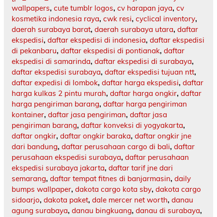
wallpapers
,
cute tumblr logos
,
cv harapan jaya
,
cv
kosmetika indonesia raya
,
cwk resi
,
cyclical inventory
,
daerah surabaya barat
,
daerah surabaya utara
,
daftar
ekspedisi
,
daftar ekspedisi di indonesia
,
daftar ekspedisi
di pekanbaru
,
daftar ekspedisi di pontianak
,
daftar
ekspedisi di samarinda
,
daftar ekspedisi di surabaya
,
daftar ekspedisi surabaya
,
daftar ekspedisi tujuan ntt
,
daftar expedisi di lombok
,
daftar harga ekspedisi
,
daftar
harga kulkas 2 pintu murah
,
daftar harga ongkir
,
daftar
harga pengiriman barang
,
daftar harga pengiriman
kontainer
,
daftar jasa pengiriman
,
daftar jasa
pengiriman barang
,
daftar konveksi di yogyakarta
,
daftar ongkir
,
daftar ongkir baraka
,
daftar ongkir jne
dari bandung
,
daftar perusahaan cargo di bali
,
daftar
perusahaan ekspedisi surabaya
,
daftar perusahaan
ekspedisi surabaya jakarta
,
daftar tarif jne dari
semarang
,
daftar tempat fitnes di banjarmasin
,
daily
bumps wallpaper
,
dakota cargo kota sby
,
dakota cargo
sidoarjo
,
dakota paket
,
dale mercer net worth
,
danau
agung surabaya
,
danau bingkuang
,
danau di surabaya
,