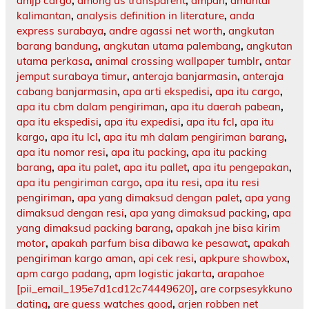
amjp cargo
,
among us transparent
,
ampah
,
amuntai
kalimantan
,
analysis definition in literature
,
anda
express surabaya
,
andre agassi net worth
,
angkutan
barang bandung
,
angkutan utama palembang
,
angkutan
utama perkasa
,
animal crossing wallpaper tumblr
,
antar
jemput surabaya timur
,
anteraja banjarmasin
,
anteraja
cabang banjarmasin
,
apa arti ekspedisi
,
apa itu cargo
,
apa itu cbm dalam pengiriman
,
apa itu daerah pabean
,
apa itu ekspedisi
,
apa itu expedisi
,
apa itu fcl
,
apa itu
kargo
,
apa itu lcl
,
apa itu mh dalam pengiriman barang
,
apa itu nomor resi
,
apa itu packing
,
apa itu packing
barang
,
apa itu palet
,
apa itu pallet
,
apa itu pengepakan
,
apa itu pengiriman cargo
,
apa itu resi
,
apa itu resi
pengiriman
,
apa yang dimaksud dengan palet
,
apa yang
dimaksud dengan resi
,
apa yang dimaksud packing
,
apa
yang dimaksud packing barang
,
apakah jne bisa kirim
motor
,
apakah parfum bisa dibawa ke pesawat
,
apakah
pengiriman kargo aman
,
api cek resi
,
apkpure showbox
,
apm cargo padang
,
apm logistic jakarta
,
arapahoe
[pii_email_195e7d1cd12c74449620]
,
are corpsesykkuno
dating
,
are guess watches good
,
arjen robben net