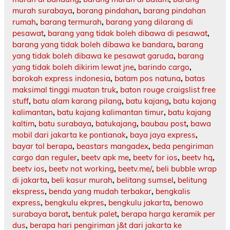
murah surabaya
,
barang pindahan
,
barang pindahan
rumah
,
barang termurah
,
barang yang dilarang di
pesawat
,
barang yang tidak boleh dibawa di pesawat
,
barang yang tidak boleh dibawa ke bandara
,
barang
yang tidak boleh dibawa ke pesawat garuda
,
barang
yang tidak boleh dikirim lewat jne
,
barindo cargo
,
barokah express indonesia
,
batam pos natuna
,
batas
maksimal tinggi muatan truk
,
baton rouge craigslist free
stuff
,
batu alam karang pilang
,
batu kajang
,
batu kajang
kalimantan
,
batu kajang kalimantan timur
,
batu kajang
kaltim
,
batu surabaya
,
batukajang
,
baubau post
,
bawa
mobil dari jakarta ke pontianak
,
baya jaya express
,
bayar tol berapa
,
beastars mangadex
,
beda pengiriman
cargo dan reguler
,
beetv apk me
,
beetv for ios
,
beetv hq
,
beetv ios
,
beetv not working
,
beetv.me/
,
beli bubble wrap
di jakarta
,
beli kasur murah
,
belitang sumsel
,
belitung
ekspress
,
benda yang mudah terbakar
,
bengkalis
express
,
bengkulu ekpres
,
bengkulu jakarta
,
benowo
surabaya barat
,
bentuk palet
,
berapa harga keramik per
dus
,
berapa hari pengiriman j&t dari jakarta ke