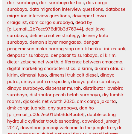
dari surabaya
,
dari surabaya ke bali
,
das cargo
surabaya
,
data migration interview questions
,
database
migration interview questions
,
davenport iowa
craigslist
,
dbm cargo surabaya
,
dead by
[pii_email_2b7eec976df0b3d76944]
,
deal java
surabaya
,
define creative strategy
,
delivery kota
surabaya
,
demon slayer mangadex
,
dengan
pengemasan maka barang siap untuk berikut ini kecuali
,
denpasar surabaya
,
denpasar to surabaya
,
di kirim
,
dieter zetsche net worth
,
difference between cmaccma
,
digital marketing characteristics
,
dikirim
,
dikirim atau di
kirim
,
dimensi fuso
,
dimensi truk colt diesel
,
dinoyo
putra
,
dinoyo putra ekspedisi
,
dinoyo putra surabaya
,
dinoyo surabaya
,
dispenser murah
,
distributor lovebird
surabaya
,
distributor pecah belah surabaya
,
diy tumblr
rooms
,
djokovic net worth 2020
,
dmk cargo jakarta
,
dmk cargo juanda
,
dny surabaya
,
don ho
[pii_email_d00c2eb01b503dd4ba68]
,
double acting
hydraulic cylinder troubleshooting
,
download jumanji
2017
,
download jumanji welcome to the jungle free
,
dr