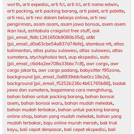
worth
,
arti expedisi
,
arti fcl
,
arti lcl
,
arti nama edwin
,
arti packing
,
arti packing barang
,
arti palet
,
arti palette
,
arti resi
,
arti resi dalam belanja online
,
arti resi
pengiriman
,
asam asam
,
asam jawa bonsai
,
asem asem
ikan laut
,
ashtabula craigslist free stuff
,
ask
[pii_email_fb8c1261650b9080b35d]
,
at&t
[pii_email_d0a63cbe54a837d74bfe]
,
atambua ntt
,
atlas
kalimantan
,
atlas pulau sulawesi
,
atlas sulawesi
,
atlas
sumatera
,
atychiphobia test
,
aup ekspedisi
,
auto
[pii_email_c6d4a2ee708a33bbc7c8]
,
awr cargo
,
awr
cargo jakarta
,
awr cargo padang
,
babysitter f95zone
,
background [pii_email_0a8939ddcfae0cc18e2e]
,
background [pii_email_f5252b236c4b61765b88]
,
badak
jawa dan sumatera
,
bagaimana cara menghitung
,
bahan bahan untuk packing barang
,
bahan bonsai
asem
,
bahan bonsai waru
,
bahan mudah meledak
,
bahan mudah terbakar
,
bahan untuk packing barang
online shop
,
bahan yang mudah meledak
,
bahan yang
mudah terbakar
,
baju online murah meriah
,
bak truk
kayu
,
bali cepat denpasar
,
bali cepat ekspedisi
,
bali