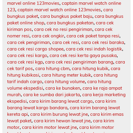
marvel online 123movies
,
captain marvel watch online
123
,
captain marvel watch online 123movies
,
cara
bungkus paket
,
cara bungkus paket baju
,
cara bungkus
paket online shop
,
cara bungkus paketan
,
cara cek
kiriman pos
,
cara cek no resi pengiriman
,
cara cek
nomer resi
,
cara cek ongkir
,
cara cek paket tanpa resi
,
cara cek pengiriman
,
cara cek resi
,
cara cek resi baraka
,
cara cek resi cargo shopee
,
cara cek resi indah logistik
,
cara cek resi kargo
,
cara cek resi kerta gaya pusaka
,
cara cek resi kgp
,
cara cek resi pengiriman barang
,
cara
cek tarif pos
,
cara hitung cbm
,
cara hitung kubik
,
cara
hitung kubikasi
,
cara hitung meter kubik
,
cara hitung
tarif indah cargo
,
cara hitung volume
,
cara hitung
volume ekspedisi
,
cara ke bunaken
,
cara ke raja ampat
murah
,
cara ke sumba dari jakarta
,
cara kerja marketing
ekspedisi
,
cara kirim barang lewat cargo
,
cara kirim
barang lewat kargo bandara
,
cara kirim barang lewat
kereta api
,
cara kirim burung lewat jne
,
cara kirim emas
lewat paket
,
cara kirim hewan lewat jne
,
cara kirim
motor
,
cara kirim motor lewat jne
,
cara kirim motor