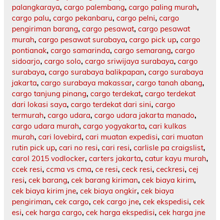
palangkaraya
,
cargo palembang
,
cargo paling murah
,
cargo palu
,
cargo pekanbaru
,
cargo pelni
,
cargo
pengiriman barang
,
cargo pesawat
,
cargo pesawat
murah
,
cargo pesawat surabaya
,
cargo pick up
,
cargo
pontianak
,
cargo samarinda
,
cargo semarang
,
cargo
sidoarjo
,
cargo solo
,
cargo sriwijaya surabaya
,
cargo
surabaya
,
cargo surabaya balikpapan
,
cargo surabaya
jakarta
,
cargo surabaya makassar
,
cargo tanah abang
,
cargo tanjung pinang
,
cargo terdekat
,
cargo terdekat
dari lokasi saya
,
cargo terdekat dari sini
,
cargo
termurah
,
cargo udara
,
cargo udara jakarta manado
,
cargo udara murah
,
cargo yogyakarta
,
cari kulkas
murah
,
cari lovebird
,
cari muatan expedisi
,
cari muatan
rutin pick up
,
cari no resi
,
cari resi
,
carlisle pa craigslist
,
carol 2015 vodlocker
,
carters jakarta
,
catur kayu murah
,
ccek resi
,
ccma vs cma
,
ce resi
,
ceck resi
,
ceckresi
,
cej
resi
,
cek barang
,
cek barang kiriman
,
cek biaya kirim
,
cek biaya kirim jne
,
cek biaya ongkir
,
cek biaya
pengiriman
,
cek cargo
,
cek cargo jne
,
cek ekspedisi
,
cek
esi
,
cek harga cargo
,
cek harga ekspedisi
,
cek harga jne