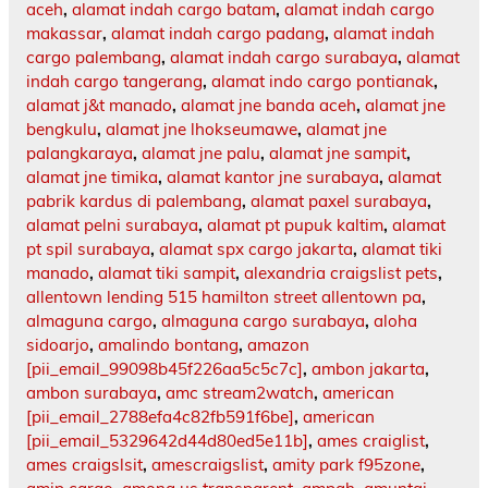
aceh
,
alamat indah cargo batam
,
alamat indah cargo
makassar
,
alamat indah cargo padang
,
alamat indah
cargo palembang
,
alamat indah cargo surabaya
,
alamat
indah cargo tangerang
,
alamat indo cargo pontianak
,
alamat j&t manado
,
alamat jne banda aceh
,
alamat jne
bengkulu
,
alamat jne lhokseumawe
,
alamat jne
palangkaraya
,
alamat jne palu
,
alamat jne sampit
,
alamat jne timika
,
alamat kantor jne surabaya
,
alamat
pabrik kardus di palembang
,
alamat paxel surabaya
,
alamat pelni surabaya
,
alamat pt pupuk kaltim
,
alamat
pt spil surabaya
,
alamat spx cargo jakarta
,
alamat tiki
manado
,
alamat tiki sampit
,
alexandria craigslist pets
,
allentown lending 515 hamilton street allentown pa
,
almaguna cargo
,
almaguna cargo surabaya
,
aloha
sidoarjo
,
amalindo bontang
,
amazon
[pii_email_99098b45f226aa5c5c7c]
,
ambon jakarta
,
ambon surabaya
,
amc stream2watch
,
american
[pii_email_2788efa4c82fb591f6be]
,
american
[pii_email_5329642d44d80ed5e11b]
,
ames craiglist
,
ames craigslsit
,
amescraigslist
,
amity park f95zone
,