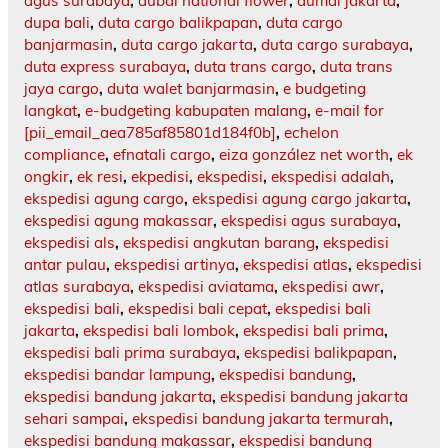
agus surabaya
,
dubai national flower
,
dumai jakarta
,
dupa bali
,
duta cargo balikpapan
,
duta cargo
banjarmasin
,
duta cargo jakarta
,
duta cargo surabaya
,
duta express surabaya
,
duta trans cargo
,
duta trans
jaya cargo
,
duta walet banjarmasin
,
e budgeting
langkat
,
e-budgeting kabupaten malang
,
e-mail for
[pii_email_aea785af85801d184f0b]
,
echelon
compliance
,
efnatali cargo
,
eiza gonzález net worth
,
ek
ongkir
,
ek resi
,
ekpedisi
,
ekspedisi
,
ekspedisi adalah
,
ekspedisi agung cargo
,
ekspedisi agung cargo jakarta
,
ekspedisi agung makassar
,
ekspedisi agus surabaya
,
ekspedisi als
,
ekspedisi angkutan barang
,
ekspedisi
antar pulau
,
ekspedisi artinya
,
ekspedisi atlas
,
ekspedisi
atlas surabaya
,
ekspedisi aviatama
,
ekspedisi awr
,
ekspedisi bali
,
ekspedisi bali cepat
,
ekspedisi bali
jakarta
,
ekspedisi bali lombok
,
ekspedisi bali prima
,
ekspedisi bali prima surabaya
,
ekspedisi balikpapan
,
ekspedisi bandar lampung
,
ekspedisi bandung
,
ekspedisi bandung jakarta
,
ekspedisi bandung jakarta
sehari sampai
,
ekspedisi bandung jakarta termurah
,
ekspedisi bandung makassar
,
ekspedisi bandung