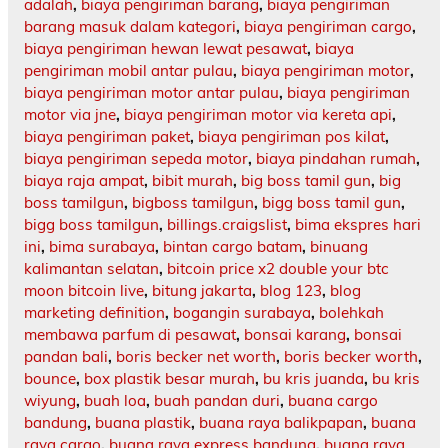
adalah
,
biaya pengiriman barang
,
biaya pengiriman
barang masuk dalam kategori
,
biaya pengiriman cargo
,
biaya pengiriman hewan lewat pesawat
,
biaya
pengiriman mobil antar pulau
,
biaya pengiriman motor
,
biaya pengiriman motor antar pulau
,
biaya pengiriman
motor via jne
,
biaya pengiriman motor via kereta api
,
biaya pengiriman paket
,
biaya pengiriman pos kilat
,
biaya pengiriman sepeda motor
,
biaya pindahan rumah
,
biaya raja ampat
,
bibit murah
,
big boss tamil gun
,
big
boss tamilgun
,
bigboss tamilgun
,
bigg boss tamil gun
,
bigg boss tamilgun
,
billings.craigslist
,
bima ekspres hari
ini
,
bima surabaya
,
bintan cargo batam
,
binuang
kalimantan selatan
,
bitcoin price x2 double your btc
moon bitcoin live
,
bitung jakarta
,
blog 123
,
blog
marketing definition
,
bogangin surabaya
,
bolehkah
membawa parfum di pesawat
,
bonsai karang
,
bonsai
pandan bali
,
boris becker net worth
,
boris becker worth
,
bounce
,
box plastik besar murah
,
bu kris juanda
,
bu kris
wiyung
,
buah loa
,
buah pandan duri
,
buana cargo
bandung
,
buana plastik
,
buana raya balikpapan
,
buana
raya cargo
,
buana raya express bandung
,
buana raya