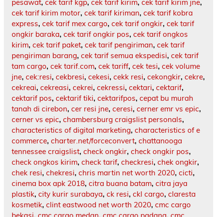
pesawat
,
cek tarif kgp
,
cek tarif kirim
,
cek tarif kirim jne
,
cek tarif kirim motor
,
cek tarif kiriman
,
cek tarif kobra
express
,
cek tarif mex cargo
,
cek tarif ongkir
,
cek tarif
ongkir baraka
,
cek tarif ongkir pos
,
cek tarif ongkos
kirim
,
cek tarif paket
,
cek tarif pengiriman
,
cek tarif
pengiriman barang
,
cek tarif semua ekspedisi
,
cek tarif
tam cargo
,
cek tarif.com
,
cek tariff
,
cek tesi
,
cek volume
jne
,
cek:resi
,
cekbresi
,
cekesi
,
cekk resi
,
cekongkir
,
cekre
,
cekreai
,
cekreasi
,
cekrei
,
cekressi
,
cektari
,
cektarif
,
cektarif pos
,
cektarif tiki
,
cektarifpos
,
cepat bu murah
tanah di cirebon
,
cer resi jne
,
ceresi
,
cerner emr vs epic
,
cerner vs epic
,
chambersburg craigslist personals
,
characteristics of digital marketing
,
characteristics of e
commerce
,
charter.net/forceconvert
,
chattanooga
tennessee craigslist
,
check ongkir
,
check ongkir pos
,
check ongkos kirim
,
check tarif
,
checkresi
,
chek ongkir
,
chek resi
,
chekresi
,
chris martin net worth 2020
,
cicti
,
cinema box apk 2018
,
citra buana batam
,
citra jaya
plastik
,
city kurir surabaya
,
ck resi
,
ckl cargo
,
claresta
kosmetik
,
clint eastwood net worth 2020
,
cmc cargo
bekasi
,
cmc cargo medan
,
cmc cargo padang
,
cmc