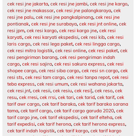
cek resi jne jakarta
,
cek resi jne jambi
,
cek resi jne kargo
,
cek resi jne makassar
,
cek resi jne palangkaraya
,
cek
resi jne palu
,
cek resi jne pangkalpinang
,
cek resi jne
pontianak
,
cek resi jne surabaya
,
cek resi jnt online
,
cek
resi jpm
,
cek resi kargo
,
cek resi kargo jne
,
cek resi
karyati
,
cek resi karyati ekspedisi
,
cek resi kib
,
cek resi
laris cargo
,
cek resi lega paket
,
cek resi lingga cargo
,
cek resi mitra logistik
,
cek resi online
,
cek resi paket
,
cek
resi pengiriman barang
,
cek resi pengiriman indah
cargo
,
cek resi sajira
,
cek resi sakura express
,
cek resi
shopee cargo
,
cek resi siba cargo
,
cek resi sn cargo
,
cek
resi sts
,
cek resi tam cargo
,
cek resi tanpa repot
,
cek resi
teba express
,
cek resi umum
,
cek resi wahana jakarta
,
cek resi.jnt
,
cek resii
,
cek resiu
,
cek resi]
,
cek reso
,
cek
resu
,
cek rresi
,
cek rrsi
,
cek tari
,
cek tarid
,
cek tarif
,
cek
tarif awr cargo
,
cek tarif baraka
,
cek tarif baraka sarana
tama
,
cek tarif cargo
,
cek tarif cargo garuda 2020
,
cek
tarif cargo jne
,
cek tarif ekspedisi
,
cek tarif elteha
,
cek
tarif expedisi
,
cek tarif herona
,
cek tarif herona express
,
cek tarif indah logistik
,
cek tarif kargo
,
cek tarif kargo