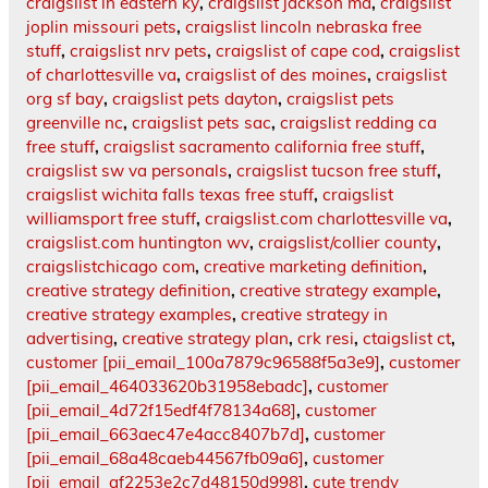
craigslist in eastern ky
,
craigslist jackson ma
,
craigslist
joplin missouri pets
,
craigslist lincoln nebraska free
stuff
,
craigslist nrv pets
,
craigslist of cape cod
,
craigslist
of charlottesville va
,
craigslist of des moines
,
craigslist
org sf bay
,
craigslist pets dayton
,
craigslist pets
greenville nc
,
craigslist pets sac
,
craigslist redding ca
free stuff
,
craigslist sacramento california free stuff
,
craigslist sw va personals
,
craigslist tucson free stuff
,
craigslist wichita falls texas free stuff
,
craigslist
williamsport free stuff
,
craigslist.com charlottesville va
,
craigslist.com huntington wv
,
craigslist/collier county
,
craigslistchicago com
,
creative marketing definition
,
creative strategy definition
,
creative strategy example
,
creative strategy examples
,
creative strategy in
advertising
,
creative strategy plan
,
crk resi
,
ctaigslist ct
,
customer [pii_email_100a7879c96588f5a3e9]
,
customer
[pii_email_464033620b31958ebadc]
,
customer
[pii_email_4d72f15edf4f78134a68]
,
customer
[pii_email_663aec47e4acc8407b7d]
,
customer
[pii_email_68a48caeb44567fb09a6]
,
customer
[pii_email_af2253e2c7d48150d998]
,
cute trendy