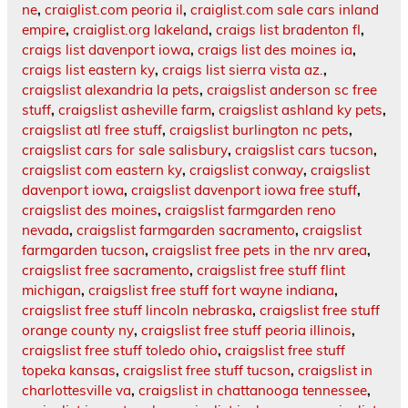
ne
,
craiglist.com peoria il
,
craiglist.com sale cars inland
empire
,
craiglist.org lakeland
,
craigs list bradenton fl
,
craigs list davenport iowa
,
craigs list des moines ia
,
craigs list eastern ky
,
craigs list sierra vista az.
,
craigslist alexandria la pets
,
craigslist anderson sc free
stuff
,
craigslist asheville farm
,
craigslist ashland ky pets
,
craigslist atl free stuff
,
craigslist burlington nc pets
,
craigslist cars for sale salisbury
,
craigslist cars tucson
,
craigslist com eastern ky
,
craigslist conway
,
craigslist
davenport iowa
,
craigslist davenport iowa free stuff
,
craigslist des moines
,
craigslist farmgarden reno
nevada
,
craigslist farmgarden sacramento
,
craigslist
farmgarden tucson
,
craigslist free pets in the nrv area
,
craigslist free sacramento
,
craigslist free stuff flint
michigan
,
craigslist free stuff fort wayne indiana
,
craigslist free stuff lincoln nebraska
,
craigslist free stuff
orange county ny
,
craigslist free stuff peoria illinois
,
craigslist free stuff toledo ohio
,
craigslist free stuff
topeka kansas
,
craigslist free stuff tucson
,
craigslist in
charlottesville va
,
craigslist in chattanooga tennessee
,