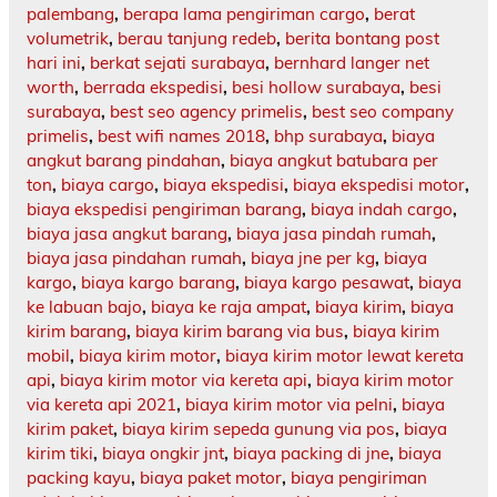
palembang
,
berapa lama pengiriman cargo
,
berat
volumetrik
,
berau tanjung redeb
,
berita bontang post
hari ini
,
berkat sejati surabaya
,
bernhard langer net
worth
,
berrada ekspedisi
,
besi hollow surabaya
,
besi
surabaya
,
best seo agency primelis
,
best seo company
primelis
,
best wifi names 2018
,
bhp surabaya
,
biaya
angkut barang pindahan
,
biaya angkut batubara per
ton
,
biaya cargo
,
biaya ekspedisi
,
biaya ekspedisi motor
,
biaya ekspedisi pengiriman barang
,
biaya indah cargo
,
biaya jasa angkut barang
,
biaya jasa pindah rumah
,
biaya jasa pindahan rumah
,
biaya jne per kg
,
biaya
kargo
,
biaya kargo barang
,
biaya kargo pesawat
,
biaya
ke labuan bajo
,
biaya ke raja ampat
,
biaya kirim
,
biaya
kirim barang
,
biaya kirim barang via bus
,
biaya kirim
mobil
,
biaya kirim motor
,
biaya kirim motor lewat kereta
api
,
biaya kirim motor via kereta api
,
biaya kirim motor
via kereta api 2021
,
biaya kirim motor via pelni
,
biaya
kirim paket
,
biaya kirim sepeda gunung via pos
,
biaya
kirim tiki
,
biaya ongkir jnt
,
biaya packing di jne
,
biaya
packing kayu
,
biaya paket motor
,
biaya pengiriman