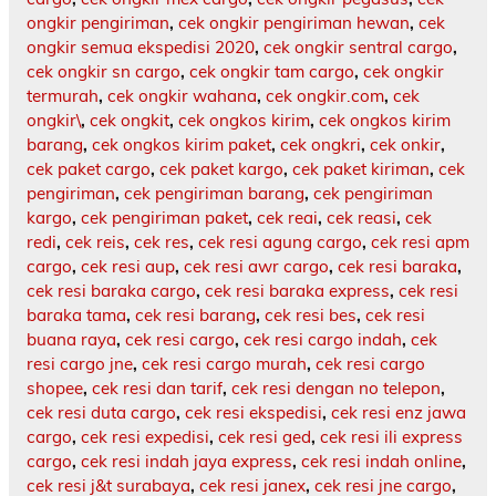
ongkir pengiriman
,
cek ongkir pengiriman hewan
,
cek
ongkir semua ekspedisi 2020
,
cek ongkir sentral cargo
,
cek ongkir sn cargo
,
cek ongkir tam cargo
,
cek ongkir
termurah
,
cek ongkir wahana
,
cek ongkir.com
,
cek
ongkir\
,
cek ongkit
,
cek ongkos kirim
,
cek ongkos kirim
barang
,
cek ongkos kirim paket
,
cek ongkri
,
cek onkir
,
cek paket cargo
,
cek paket kargo
,
cek paket kiriman
,
cek
pengiriman
,
cek pengiriman barang
,
cek pengiriman
kargo
,
cek pengiriman paket
,
cek reai
,
cek reasi
,
cek
redi
,
cek reis
,
cek res
,
cek resi agung cargo
,
cek resi apm
cargo
,
cek resi aup
,
cek resi awr cargo
,
cek resi baraka
,
cek resi baraka cargo
,
cek resi baraka express
,
cek resi
baraka tama
,
cek resi barang
,
cek resi bes
,
cek resi
buana raya
,
cek resi cargo
,
cek resi cargo indah
,
cek
resi cargo jne
,
cek resi cargo murah
,
cek resi cargo
shopee
,
cek resi dan tarif
,
cek resi dengan no telepon
,
cek resi duta cargo
,
cek resi ekspedisi
,
cek resi enz jawa
cargo
,
cek resi expedisi
,
cek resi ged
,
cek resi ili express
cargo
,
cek resi indah jaya express
,
cek resi indah online
,
cek resi j&t surabaya
,
cek resi janex
,
cek resi jne cargo
,