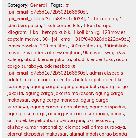
Category:
General
Tags:
,
#
[pii_email_d7e5d1e72b502166660e]
,
.
[pii_email_c44daf3db584541df034]
,
1 cbm adalah
,
1
cbm berapa cm
,
1 koli berapa kilo
,
1 koli berapa
kilogram
,
1 koli berapa kubik
,
1 koli brp kg
,
123movies
captain marvel
,
30+ [pii_email_310f043826db222b49c1]
james bowles
,
300 mb films
,
300mbfilms in
,
300mblinks
movie
,
7 wonders of new england
,
9kmovies win
,
a&w
kaleng
,
abadi klender jakarta
,
abadi klender toko
,
adam
cargo surabaya
,
addressbook#
[pii_email_d7e5d1e72b502166660e]
,
admin ekspedisi
adalah
,
aertembaga
,
agen bus bulak kapal
,
agen tiki
surabaya
,
agung cargo
,
agung cargo bali
,
agung cargo
jakarta
,
agung cargo jakarta makassar
,
agung cargo
makassar
,
agung cargo manado
,
agung cargo
surabaya
,
agung cargo tanah abang
,
agung ekspedisi
,
agung jasa cargo
,
agung jasa cargo surabaya
,
aimas
,
air molek ke pekanbaru berapa jam
,
aki pesawat
,
akshay kumar nationality
,
alamat bali prima surabaya
,
alamat ekspedisi makassar
,
alamat indah cargo banda