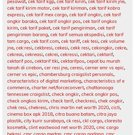
pesawat
,
cek tarif kgp
,
cek tarif kirim
,
cek tarif kirim jne
,
cek tarif kirim motor
,
cek tarif kiriman
,
cek tarif kobra
express
,
cek tarif mex cargo
,
cek tarif ongkir
,
cek tarif
ongkir baraka
,
cek tarif ongkir pos
,
cek tarif ongkos
kirim
,
cek tarif paket
,
cek tarif pengiriman
,
cek tarif
pengiriman barang
,
cek tarif semua ekspedisi
,
cek tarif
tam cargo
,
cek tarif.com
,
cek tariff
,
cek tesi
,
cek volume
jne
,
cek:resi
,
cekbresi
,
cekesi
,
cekk resi
,
cekongkir
,
cekre
,
cekreai
,
cekreasi
,
cekrei
,
cekressi
,
cektari
,
cektarif
,
cektarif pos
,
cektarif tiki
,
cektarifpos
,
cepat bu murah
tanah di cirebon
,
cer resi jne
,
ceresi
,
cerner emr vs epic
,
cerner vs epic
,
chambersburg craigslist personals
,
characteristics of digital marketing
,
characteristics of e
commerce
,
charter.net/forceconvert
,
chattanooga
tennessee craigslist
,
check ongkir
,
check ongkir pos
,
check ongkos kirim
,
check tarif
,
checkresi
,
chek ongkir
,
chek resi
,
chekresi
,
chris martin net worth 2020
,
cicti
,
cinema box apk 2018
,
citra buana batam
,
citra jaya
plastik
,
city kurir surabaya
,
ck resi
,
ckl cargo
,
claresta
kosmetik
,
clint eastwood net worth 2020
,
cmc cargo
bekasi
,
cmc cargo medan
,
cmc cargo padang
,
cmc