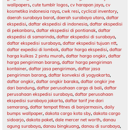
wallpapers
,
cute tumblr logos
,
cv harapan jaya
,
cv
kosmetika indonesia raya
,
cwk resi
,
cyclical inventory
,
daerah surabaya barat
,
daerah surabaya utara
,
daftar
ekspedisi
,
daftar ekspedisi di indonesia
,
daftar ekspedisi
di pekanbaru
,
daftar ekspedisi di pontianak
,
daftar
ekspedisi di samarinda
,
daftar ekspedisi di surabaya
,
daftar ekspedisi surabaya
,
daftar ekspedisi tujuan ntt
,
daftar expedisi di lombok
,
daftar harga ekspedisi
,
daftar
harga kulkas 2 pintu murah
,
daftar harga ongkir
,
daftar
harga pengiriman barang
,
daftar harga pengiriman
kontainer
,
daftar jasa pengiriman
,
daftar jasa
pengiriman barang
,
daftar konveksi di yogyakarta
,
daftar ongkir
,
daftar ongkir baraka
,
daftar ongkir jne
dari bandung
,
daftar perusahaan cargo di bali
,
daftar
perusahaan ekspedisi surabaya
,
daftar perusahaan
ekspedisi surabaya jakarta
,
daftar tarif jne dari
semarang
,
daftar tempat fitnes di banjarmasin
,
daily
bumps wallpaper
,
dakota cargo kota sby
,
dakota cargo
sidoarjo
,
dakota paket
,
dale mercer net worth
,
danau
agung surabaya
,
danau bingkuang
,
danau di surabaya
,