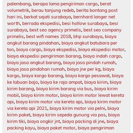
palembang
,
berapa lama pengiriman cargo
,
berat
volumetrik
,
berau tanjung redeb
,
berita bontang post
hari ini
,
berkat sejati surabaya
,
bernhard langer net
worth
,
berrada ekspedisi
,
besi hollow surabaya
,
besi
surabaya
,
best seo agency primelis
,
best seo company
primelis
,
best wifi names 2018
,
bhp surabaya
,
biaya
angkut barang pindahan
,
biaya angkut batubara per
ton
,
biaya cargo
,
biaya ekspedisi
,
biaya ekspedisi motor
,
biaya ekspedisi pengiriman barang
,
biaya indah cargo
,
biaya jasa angkut barang
,
biaya jasa pindah rumah
,
biaya jasa pindahan rumah
,
biaya jne per kg
,
biaya
kargo
,
biaya kargo barang
,
biaya kargo pesawat
,
biaya
ke labuan bajo
,
biaya ke raja ampat
,
biaya kirim
,
biaya
kirim barang
,
biaya kirim barang via bus
,
biaya kirim
mobil
,
biaya kirim motor
,
biaya kirim motor lewat kereta
api
,
biaya kirim motor via kereta api
,
biaya kirim motor
via kereta api 2021
,
biaya kirim motor via pelni
,
biaya
kirim paket
,
biaya kirim sepeda gunung via pos
,
biaya
kirim tiki
,
biaya ongkir jnt
,
biaya packing di jne
,
biaya
packing kayu
,
biaya paket motor
,
biaya pengiriman