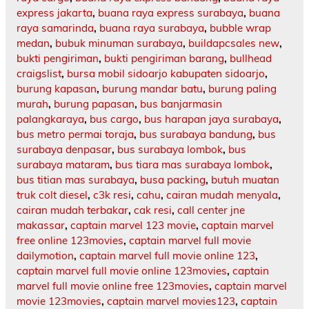
express jakarta
,
buana raya express surabaya
,
buana
raya samarinda
,
buana raya surabaya
,
bubble wrap
medan
,
bubuk minuman surabaya
,
buildapcsales new
,
bukti pengiriman
,
bukti pengiriman barang
,
bullhead
craigslist
,
bursa mobil sidoarjo kabupaten sidoarjo
,
burung kapasan
,
burung mandar batu
,
burung paling
murah
,
burung papasan
,
bus banjarmasin
palangkaraya
,
bus cargo
,
bus harapan jaya surabaya
,
bus metro permai toraja
,
bus surabaya bandung
,
bus
surabaya denpasar
,
bus surabaya lombok
,
bus
surabaya mataram
,
bus tiara mas surabaya lombok
,
bus titian mas surabaya
,
busa packing
,
butuh muatan
truk colt diesel
,
c3k resi
,
cahu
,
cairan mudah menyala
,
cairan mudah terbakar
,
cak resi
,
call center jne
makassar
,
captain marvel 123 movie
,
captain marvel
free online 123movies
,
captain marvel full movie
dailymotion
,
captain marvel full movie online 123
,
captain marvel full movie online 123movies
,
captain
marvel full movie online free 123movies
,
captain marvel
movie 123movies
,
captain marvel movies123
,
captain