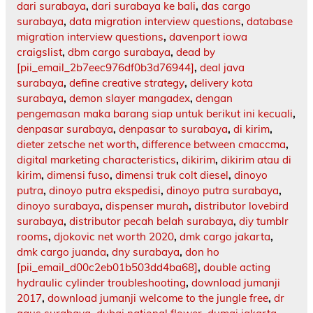
dari surabaya
,
dari surabaya ke bali
,
das cargo
surabaya
,
data migration interview questions
,
database
migration interview questions
,
davenport iowa
craigslist
,
dbm cargo surabaya
,
dead by
[pii_email_2b7eec976df0b3d76944]
,
deal java
surabaya
,
define creative strategy
,
delivery kota
surabaya
,
demon slayer mangadex
,
dengan
pengemasan maka barang siap untuk berikut ini kecuali
,
denpasar surabaya
,
denpasar to surabaya
,
di kirim
,
dieter zetsche net worth
,
difference between cmaccma
,
digital marketing characteristics
,
dikirim
,
dikirim atau di
kirim
,
dimensi fuso
,
dimensi truk colt diesel
,
dinoyo
putra
,
dinoyo putra ekspedisi
,
dinoyo putra surabaya
,
dinoyo surabaya
,
dispenser murah
,
distributor lovebird
surabaya
,
distributor pecah belah surabaya
,
diy tumblr
rooms
,
djokovic net worth 2020
,
dmk cargo jakarta
,
dmk cargo juanda
,
dny surabaya
,
don ho
[pii_email_d00c2eb01b503dd4ba68]
,
double acting
hydraulic cylinder troubleshooting
,
download jumanji
2017
,
download jumanji welcome to the jungle free
,
dr