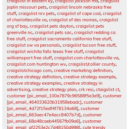
craigslist in eastern ky
,
craigslist jackson ma
,
craigslist
joplin missouri pets
,
craigslist lincoln nebraska free
stuff
,
craigslist nrv pets
,
craigslist of cape cod
,
craigslist
of charlottesville va
,
craigslist of des moines
,
craigslist
org sf bay
,
craigslist pets dayton
,
craigslist pets
greenville nc
,
craigslist pets sac
,
craigslist redding ca
free stuff
,
craigslist sacramento california free stuff
,
craigslist sw va personals
,
craigslist tucson free stuff
,
craigslist wichita falls texas free stuff
,
craigslist
williamsport free stuff
,
craigslist.com charlottesville va
,
craigslist.com huntington wv
,
craigslist/collier county
,
craigslistchicago com
,
creative marketing definition
,
creative strategy definition
,
creative strategy example
,
creative strategy examples
,
creative strategy in
advertising
,
creative strategy plan
,
crk resi
,
ctaigslist ct
,
customer [pii_email_100a7879c96588f5a3e9]
,
customer
[pii_email_464033620b31958ebadc]
,
customer
[pii_email_4d72f15edf4f78134a68]
,
customer
[pii_email_663aec47e4acc8407b7d]
,
customer
[pii_email_68a48caeb44567fb09a6]
,
customer
[pii_email_af2253e2c7d48150d998]
,
cute trendy