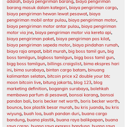
adalah
,
biaya pengiriman barang
,
biaya pengiriman
barang masuk dalam kategori
,
biaya pengiriman cargo
,
biaya pengiriman hewan lewat pesawat
,
biaya
pengiriman mobil antar pulau
,
biaya pengiriman motor
,
biaya pengiriman motor antar pulau
,
biaya pengiriman
motor via jne
,
biaya pengiriman motor via kereta api
,
biaya pengiriman paket
,
biaya pengiriman pos kilat
,
biaya pengiriman sepeda motor
,
biaya pindahan rumah
,
biaya raja ampat
,
bibit murah
,
big boss tamil gun
,
big
boss tamilgun
,
bigboss tamilgun
,
bigg boss tamil gun
,
bigg boss tamilgun
,
billings.craigslist
,
bima ekspres hari
ini
,
bima surabaya
,
bintan cargo batam
,
binuang
kalimantan selatan
,
bitcoin price x2 double your btc
moon bitcoin live
,
bitung jakarta
,
blog 123
,
blog
marketing definition
,
bogangin surabaya
,
bolehkah
membawa parfum di pesawat
,
bonsai karang
,
bonsai
pandan bali
,
boris becker net worth
,
boris becker worth
,
bounce
,
box plastik besar murah
,
bu kris juanda
,
bu kris
wiyung
,
buah loa
,
buah pandan duri
,
buana cargo
bandung
,
buana plastik
,
buana raya balikpapan
,
buana
raya cargo
,
buana raya express bandung
,
buana raya