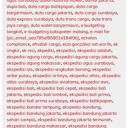
agus surabaya
,
dubai national flower
,
dumai jakarta
,
dupa bali
,
duta cargo balikpapan
,
duta cargo
banjarmasin
,
duta cargo jakarta
,
duta cargo surabaya
,
duta express surabaya
,
duta trans cargo
,
duta trans
jaya cargo
,
duta walet banjarmasin
,
e budgeting
langkat
,
e-budgeting kabupaten malang
,
e-mail for
[pii_email_aea785af85801d184f0b]
,
echelon
compliance
,
efnatali cargo
,
eiza gonzález net worth
,
ek
ongkir
,
ek resi
,
ekpedisi
,
ekspedisi
,
ekspedisi adalah
,
ekspedisi agung cargo
,
ekspedisi agung cargo jakarta
,
ekspedisi agung makassar
,
ekspedisi agus surabaya
,
ekspedisi als
,
ekspedisi angkutan barang
,
ekspedisi
antar pulau
,
ekspedisi artinya
,
ekspedisi atlas
,
ekspedisi
atlas surabaya
,
ekspedisi aviatama
,
ekspedisi awr
,
ekspedisi bali
,
ekspedisi bali cepat
,
ekspedisi bali
jakarta
,
ekspedisi bali lombok
,
ekspedisi bali prima
,
ekspedisi bali prima surabaya
,
ekspedisi balikpapan
,
ekspedisi bandar lampung
,
ekspedisi bandung
,
ekspedisi bandung jakarta
,
ekspedisi bandung jakarta
sehari sampai
,
ekspedisi bandung jakarta termurah
,
ekspedisi bandung makassar
,
ekspedisi bandung