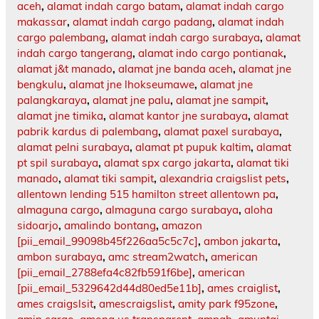
aceh
,
alamat indah cargo batam
,
alamat indah cargo
makassar
,
alamat indah cargo padang
,
alamat indah
cargo palembang
,
alamat indah cargo surabaya
,
alamat
indah cargo tangerang
,
alamat indo cargo pontianak
,
alamat j&t manado
,
alamat jne banda aceh
,
alamat jne
bengkulu
,
alamat jne lhokseumawe
,
alamat jne
palangkaraya
,
alamat jne palu
,
alamat jne sampit
,
alamat jne timika
,
alamat kantor jne surabaya
,
alamat
pabrik kardus di palembang
,
alamat paxel surabaya
,
alamat pelni surabaya
,
alamat pt pupuk kaltim
,
alamat
pt spil surabaya
,
alamat spx cargo jakarta
,
alamat tiki
manado
,
alamat tiki sampit
,
alexandria craigslist pets
,
allentown lending 515 hamilton street allentown pa
,
almaguna cargo
,
almaguna cargo surabaya
,
aloha
sidoarjo
,
amalindo bontang
,
amazon
[pii_email_99098b45f226aa5c5c7c]
,
ambon jakarta
,
ambon surabaya
,
amc stream2watch
,
american
[pii_email_2788efa4c82fb591f6be]
,
american
[pii_email_5329642d44d80ed5e11b]
,
ames craiglist
,
ames craigslsit
,
amescraigslist
,
amity park f95zone
,