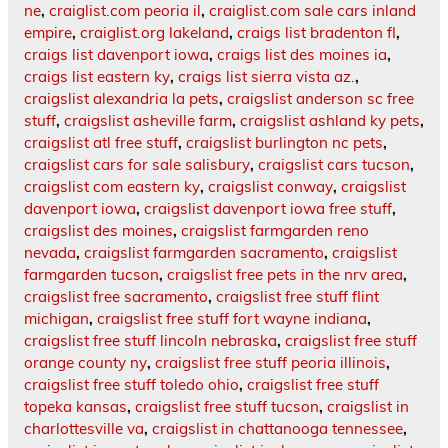
ne
,
craiglist.com peoria il
,
craiglist.com sale cars inland
empire
,
craiglist.org lakeland
,
craigs list bradenton fl
,
craigs list davenport iowa
,
craigs list des moines ia
,
craigs list eastern ky
,
craigs list sierra vista az.
,
craigslist alexandria la pets
,
craigslist anderson sc free
stuff
,
craigslist asheville farm
,
craigslist ashland ky pets
,
craigslist atl free stuff
,
craigslist burlington nc pets
,
craigslist cars for sale salisbury
,
craigslist cars tucson
,
craigslist com eastern ky
,
craigslist conway
,
craigslist
davenport iowa
,
craigslist davenport iowa free stuff
,
craigslist des moines
,
craigslist farmgarden reno
nevada
,
craigslist farmgarden sacramento
,
craigslist
farmgarden tucson
,
craigslist free pets in the nrv area
,
craigslist free sacramento
,
craigslist free stuff flint
michigan
,
craigslist free stuff fort wayne indiana
,
craigslist free stuff lincoln nebraska
,
craigslist free stuff
orange county ny
,
craigslist free stuff peoria illinois
,
craigslist free stuff toledo ohio
,
craigslist free stuff
topeka kansas
,
craigslist free stuff tucson
,
craigslist in
charlottesville va
,
craigslist in chattanooga tennessee
,