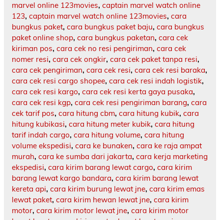
marvel online 123movies
,
captain marvel watch online
123
,
captain marvel watch online 123movies
,
cara
bungkus paket
,
cara bungkus paket baju
,
cara bungkus
paket online shop
,
cara bungkus paketan
,
cara cek
kiriman pos
,
cara cek no resi pengiriman
,
cara cek
nomer resi
,
cara cek ongkir
,
cara cek paket tanpa resi
,
cara cek pengiriman
,
cara cek resi
,
cara cek resi baraka
,
cara cek resi cargo shopee
,
cara cek resi indah logistik
,
cara cek resi kargo
,
cara cek resi kerta gaya pusaka
,
cara cek resi kgp
,
cara cek resi pengiriman barang
,
cara
cek tarif pos
,
cara hitung cbm
,
cara hitung kubik
,
cara
hitung kubikasi
,
cara hitung meter kubik
,
cara hitung
tarif indah cargo
,
cara hitung volume
,
cara hitung
volume ekspedisi
,
cara ke bunaken
,
cara ke raja ampat
murah
,
cara ke sumba dari jakarta
,
cara kerja marketing
ekspedisi
,
cara kirim barang lewat cargo
,
cara kirim
barang lewat kargo bandara
,
cara kirim barang lewat
kereta api
,
cara kirim burung lewat jne
,
cara kirim emas
lewat paket
,
cara kirim hewan lewat jne
,
cara kirim
motor
,
cara kirim motor lewat jne
,
cara kirim motor