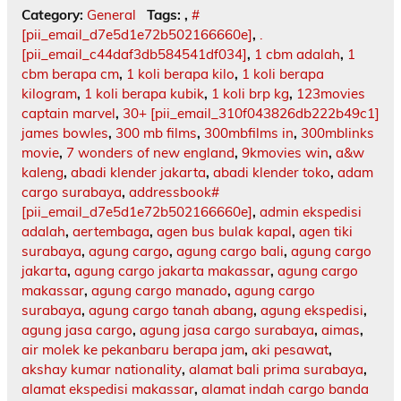
Category:
General
Tags:
,
#
[pii_email_d7e5d1e72b502166660e]
,
.
[pii_email_c44daf3db584541df034]
,
1 cbm adalah
,
1
cbm berapa cm
,
1 koli berapa kilo
,
1 koli berapa
kilogram
,
1 koli berapa kubik
,
1 koli brp kg
,
123movies
captain marvel
,
30+ [pii_email_310f043826db222b49c1]
james bowles
,
300 mb films
,
300mbfilms in
,
300mblinks
movie
,
7 wonders of new england
,
9kmovies win
,
a&w
kaleng
,
abadi klender jakarta
,
abadi klender toko
,
adam
cargo surabaya
,
addressbook#
[pii_email_d7e5d1e72b502166660e]
,
admin ekspedisi
adalah
,
aertembaga
,
agen bus bulak kapal
,
agen tiki
surabaya
,
agung cargo
,
agung cargo bali
,
agung cargo
jakarta
,
agung cargo jakarta makassar
,
agung cargo
makassar
,
agung cargo manado
,
agung cargo
surabaya
,
agung cargo tanah abang
,
agung ekspedisi
,
agung jasa cargo
,
agung jasa cargo surabaya
,
aimas
,
air molek ke pekanbaru berapa jam
,
aki pesawat
,
akshay kumar nationality
,
alamat bali prima surabaya
,
alamat ekspedisi makassar
,
alamat indah cargo banda