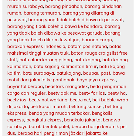
murah surabaya
,
barang pindahan
,
barang pindahan
rumah
,
barang termurah
,
barang yang dilarang di
pesawat
,
barang yang tidak boleh dibawa di pesawat
,
barang yang tidak boleh dibawa ke bandara
,
barang
yang tidak boleh dibawa ke pesawat garuda
,
barang
yang tidak boleh dikirim lewat jne
,
barindo cargo
,
barokah express indonesia
,
batam pos natuna
,
batas
maksimal tinggi muatan truk
,
baton rouge craigslist free
stuff
,
batu alam karang pilang
,
batu kajang
,
batu kajang
kalimantan
,
batu kajang kalimantan timur
,
batu kajang
kaltim
,
batu surabaya
,
batukajang
,
baubau post
,
bawa
mobil dari jakarta ke pontianak
,
baya jaya express
,
bayar tol berapa
,
beastars mangadex
,
beda pengiriman
cargo dan reguler
,
beetv apk me
,
beetv for ios
,
beetv hq
,
beetv ios
,
beetv not working
,
beetv.me/
,
beli bubble wrap
di jakarta
,
beli kasur murah
,
belitang sumsel
,
belitung
ekspress
,
benda yang mudah terbakar
,
bengkalis
express
,
bengkulu ekpres
,
bengkulu jakarta
,
benowo
surabaya barat
,
bentuk palet
,
berapa harga keramik per
dus
,
berapa hari pengiriman j&t dari jakarta ke