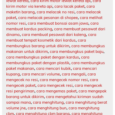
lewat kereta
,
cara kirim motor lewat kereta api
,
cara
kirim motor via kereta api
,
cara lacak paket
,
cara
maketin barang
,
cara melacak no resi
,
cara melacak
paket
,
cara melacak pesanan di shopee
,
cara melihat
nomor resi
,
cara membuat bonsai asam jawa
,
cara
membuat kardus packing
,
cara membuat pesawat dari
dinamo
,
cara membuat pesawat dari kaleng
,
cara
membuat tempat kosmetik dari kardus
,
cara
membungkus barang untuk dikirim
,
cara membungkus
makanan untuk dikirim
,
cara membungkus paket baju
,
cara membungkus paket dengan kardus
,
cara
membungkus paket dengan plastik
,
cara membungkus
paket makanan
,
cara mencari kubik
,
cara mencari
kupang
,
cara mencari volume
,
cara mengali
,
cara
mengecek no resi
,
cara mengecek nomor resi
,
cara
mengecek paket
,
cara mengecek resi
,
cara mengecek
resi pengiriman
,
cara mengemas paket
,
cara mengepak
barang untuk dikirim
,
cara mengetahui kiriman sudah
sampai mana
,
cara menghitung
,
cara menghitung berat
volume jne
,
cara menghitung bun
,
cara menghitung
cbm
,
cara menghitung cbm barang
,
cara menghitung