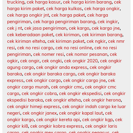
trucking
,
cek harga kasur
,
cek harga kirim barang
,
cek
harga kirim paket
,
cek harga kulkas
,
cek harga ongkir
,
cek harga ongkir jnt
,
cek harga paket
,
cek harga
pengiriman
,
cek harga pengiriman barang
,
cek ingkir
,
cek j nt
,
cek jasa pengiriman
,
cek kargo
,
cek kargo jne
,
cek keberadaan paket
,
cek kiriman
,
cek kiriman barang
,
cek kiriman elteha
,
cek kiriman paket
,
cek ngkir
,
cek nmr
resi
,
cek no resi cargo
,
cek no resi online
,
cek no resi
pengiriman
,
cek nomer resi
,
cek nomor pesanan
,
cek
ogkir
,
cek ongir
,
cek ongki
,
cek ongkir 2020
,
cek ongkir
agung cargo
,
cek ongkir anda express
,
cek ongkir
baraka
,
cek ongkir baraka cargo
,
cek ongkir baraka
express
,
cek ongkir cargo
,
cek ongkir cargo jne
,
cek
ongkir cargo murah
,
cek ongkir cmc
,
cek ongkir cmc
cargo
,
cek ongkir cobra
,
cek ongkir ekspedisi
,
cek ongkir
ekspedisi baraka
,
cek ongkir elteha
,
cek ongkir herona
,
cek ongkir himeji express
,
cek ongkir indah cargo ke luar
negeri
,
cek ongkir janex
,
cek ongkir kapal laut
,
cek
ongkir kargo
,
cek ongkir kereta api
,
cek ongkir kgp
,
cek
ongkir ki8
,
cek ongkir kobra express
,
cek ongkir laris
cargo
,
cek ongkir mex cargo
,
cek ongkir pegasus
,
cek