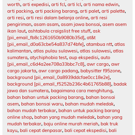
worth
,
arti expedisi
,
arti fcl
,
arti lcl
,
arti nama edwin
,
arti packing
,
arti packing barang
,
arti palet
,
arti palette
,
arti resi
,
arti resi dalam belanja online
,
arti resi
pengiriman
,
asam asam
,
asam jawa bonsai
,
asem asem
ikan laut
,
ashtabula craigslist free stuff
,
ask
[pii_email_fb8c1261650b9080b35d]
,
at&t
[pii_email_d0a63cbe54a837d74bfe]
,
atambua ntt
,
atlas
kalimantan
,
atlas pulau sulawesi
,
atlas sulawesi
,
atlas
sumatera
,
atychiphobia test
,
aup ekspedisi
,
auto
[pii_email_c6d4a2ee708a33bbc7c8]
,
awr cargo
,
awr
cargo jakarta
,
awr cargo padang
,
babysitter f95zone
,
background [pii_email_0a8939ddcfae0cc18e2e]
,
background [pii_email_f5252b236c4b61765b88]
,
badak
jawa dan sumatera
,
bagaimana cara menghitung
,
bahan bahan untuk packing barang
,
bahan bonsai
asem
,
bahan bonsai waru
,
bahan mudah meledak
,
bahan mudah terbakar
,
bahan untuk packing barang
online shop
,
bahan yang mudah meledak
,
bahan yang
mudah terbakar
,
baju online murah meriah
,
bak truk
kayu
,
bali cepat denpasar
,
bali cepat ekspedisi
,
bali