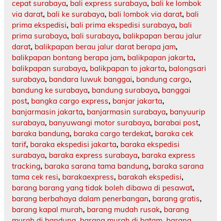
cepat surabaya
,
bali express surabaya
,
bali ke lombok
via darat
,
bali ke surabaya
,
bali lombok via darat
,
bali
prima ekspedisi
,
bali prima ekspedisi surabaya
,
bali
prima surabaya
,
bali surabaya
,
balikpapan berau jalur
darat
,
balikpapan berau jalur darat berapa jam
,
balikpapan bontang berapa jam
,
balikpapan jakarta
,
balikpapan surabaya
,
balikpapan to jakarta
,
balongsari
surabaya
,
bandara luwuk banggai
,
bandung cargo
,
bandung ke surabaya
,
bandung surabaya
,
banggai
post
,
bangka cargo express
,
banjar jakarta
,
banjarmasin jakarta
,
banjarmasin surabaya
,
banyuurip
surabaya
,
banyuwangi motor surabaya
,
barabai post
,
baraka bandung
,
baraka cargo terdekat
,
baraka cek
tarif
,
baraka ekspedisi jakarta
,
baraka ekspedisi
surabaya
,
baraka express surabaya
,
baraka express
tracking
,
baraka sarana tama bandung
,
baraka sarana
tama cek resi
,
barakaexpress
,
barakah ekspedisi
,
barang barang yang tidak boleh dibawa di pesawat
,
barang berbahaya dalam penerbangan
,
barang gratis
,
barang kapal murah
,
barang mudah rusak
,
barang
murah di bandung
,
barang murah di batam
,
barang