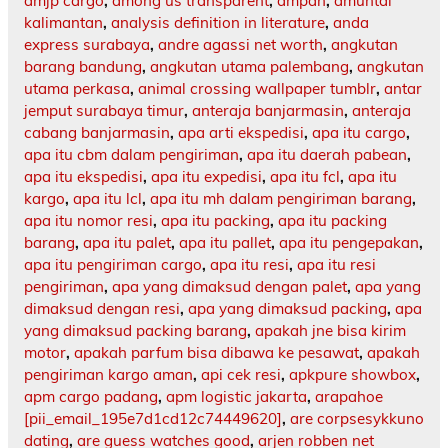
amjp cargo
,
among us transparent
,
ampah
,
amuntai
kalimantan
,
analysis definition in literature
,
anda
express surabaya
,
andre agassi net worth
,
angkutan
barang bandung
,
angkutan utama palembang
,
angkutan
utama perkasa
,
animal crossing wallpaper tumblr
,
antar
jemput surabaya timur
,
anteraja banjarmasin
,
anteraja
cabang banjarmasin
,
apa arti ekspedisi
,
apa itu cargo
,
apa itu cbm dalam pengiriman
,
apa itu daerah pabean
,
apa itu ekspedisi
,
apa itu expedisi
,
apa itu fcl
,
apa itu
kargo
,
apa itu lcl
,
apa itu mh dalam pengiriman barang
,
apa itu nomor resi
,
apa itu packing
,
apa itu packing
barang
,
apa itu palet
,
apa itu pallet
,
apa itu pengepakan
,
apa itu pengiriman cargo
,
apa itu resi
,
apa itu resi
pengiriman
,
apa yang dimaksud dengan palet
,
apa yang
dimaksud dengan resi
,
apa yang dimaksud packing
,
apa
yang dimaksud packing barang
,
apakah jne bisa kirim
motor
,
apakah parfum bisa dibawa ke pesawat
,
apakah
pengiriman kargo aman
,
api cek resi
,
apkpure showbox
,
apm cargo padang
,
apm logistic jakarta
,
arapahoe
[pii_email_195e7d1cd12c74449620]
,
are corpsesykkuno
dating
,
are guess watches good
,
arjen robben net