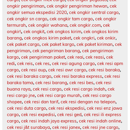
ongkir pengiriman
,
cek ongkir pengiriman hewan
,
cek
ongkir semua ekspedisi 2020
,
cek ongkir sentral cargo
,
cek ongkir sn cargo
,
cek ongkir tam cargo
,
cek ongkir
termurah
,
cek ongkir wahana
,
cek ongkir.com
,
cek
ongkir\
,
cek ongkit
,
cek ongkos kirim
,
cek ongkos kirim
barang
,
cek ongkos kirim paket
,
cek ongkri
,
cek onkir
,
cek paket cargo
,
cek paket kargo
,
cek paket kiriman
,
cek
pengiriman
,
cek pengiriman barang
,
cek pengiriman
kargo
,
cek pengiriman paket
,
cek reai
,
cek reasi
,
cek
redi
,
cek reis
,
cek res
,
cek resi agung cargo
,
cek resi apm
cargo
,
cek resi aup
,
cek resi awr cargo
,
cek resi baraka
,
cek resi baraka cargo
,
cek resi baraka express
,
cek resi
baraka tama
,
cek resi barang
,
cek resi bes
,
cek resi
buana raya
,
cek resi cargo
,
cek resi cargo indah
,
cek
resi cargo jne
,
cek resi cargo murah
,
cek resi cargo
shopee
,
cek resi dan tarif
,
cek resi dengan no telepon
,
cek resi duta cargo
,
cek resi ekspedisi
,
cek resi enz jawa
cargo
,
cek resi expedisi
,
cek resi ged
,
cek resi ili express
cargo
,
cek resi indah jaya express
,
cek resi indah online
,
cek resi j&t surabaya
,
cek resi janex
,
cek resi jne cargo
,