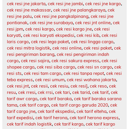
cek resi jne jakarta
,
cek resi jne jambi
,
cek resi jne kargo
,
cek resi jne makassar
,
cek resi jne palangkaraya
,
cek
resi jne palu
,
cek resi jne pangkalpinang
,
cek resi jne
pontianak
,
cek resi jne surabaya
,
cek resi jnt online
,
cek
resi jpm
,
cek resi kargo
,
cek resi kargo jne
,
cek resi
karyati
,
cek resi karyati ekspedisi
,
cek resi kib
,
cek resi
laris cargo
,
cek resi lega paket
,
cek resi lingga cargo
,
cek resi mitra logistik
,
cek resi online
,
cek resi paket
,
cek
resi pengiriman barang
,
cek resi pengiriman indah
cargo
,
cek resi sajira
,
cek resi sakura express
,
cek resi
shopee cargo
,
cek resi siba cargo
,
cek resi sn cargo
,
cek
resi sts
,
cek resi tam cargo
,
cek resi tanpa repot
,
cek resi
teba express
,
cek resi umum
,
cek resi wahana jakarta
,
cek resi.jnt
,
cek resii
,
cek resiu
,
cek resi]
,
cek reso
,
cek
resu
,
cek rresi
,
cek rrsi
,
cek tari
,
cek tarid
,
cek tarif
,
cek
tarif awr cargo
,
cek tarif baraka
,
cek tarif baraka sarana
tama
,
cek tarif cargo
,
cek tarif cargo garuda 2020
,
cek
tarif cargo jne
,
cek tarif ekspedisi
,
cek tarif elteha
,
cek
tarif expedisi
,
cek tarif herona
,
cek tarif herona express
,
cek tarif indah logistik
,
cek tarif kargo
,
cek tarif kargo