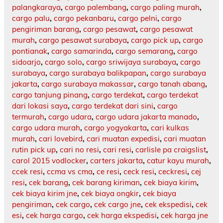
palangkaraya
,
cargo palembang
,
cargo paling murah
,
cargo palu
,
cargo pekanbaru
,
cargo pelni
,
cargo
pengiriman barang
,
cargo pesawat
,
cargo pesawat
murah
,
cargo pesawat surabaya
,
cargo pick up
,
cargo
pontianak
,
cargo samarinda
,
cargo semarang
,
cargo
sidoarjo
,
cargo solo
,
cargo sriwijaya surabaya
,
cargo
surabaya
,
cargo surabaya balikpapan
,
cargo surabaya
jakarta
,
cargo surabaya makassar
,
cargo tanah abang
,
cargo tanjung pinang
,
cargo terdekat
,
cargo terdekat
dari lokasi saya
,
cargo terdekat dari sini
,
cargo
termurah
,
cargo udara
,
cargo udara jakarta manado
,
cargo udara murah
,
cargo yogyakarta
,
cari kulkas
murah
,
cari lovebird
,
cari muatan expedisi
,
cari muatan
rutin pick up
,
cari no resi
,
cari resi
,
carlisle pa craigslist
,
carol 2015 vodlocker
,
carters jakarta
,
catur kayu murah
,
ccek resi
,
ccma vs cma
,
ce resi
,
ceck resi
,
ceckresi
,
cej
resi
,
cek barang
,
cek barang kiriman
,
cek biaya kirim
,
cek biaya kirim jne
,
cek biaya ongkir
,
cek biaya
pengiriman
,
cek cargo
,
cek cargo jne
,
cek ekspedisi
,
cek
esi
,
cek harga cargo
,
cek harga ekspedisi
,
cek harga jne