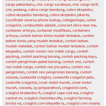
cargo pekanbaru
,
cmc cargo surabaya
,
cmc cargo tarif
,
cmc padang
,
cobra cargo bandung
,
cobra ekspedisi
,
cobra ekspedisi bandung
,
cobra ekspedisi jakarta
,
cocofinder reverse phone lookup
,
collegeshape
,
collier
craigslist
,
combustible adalah
,
comcast store near me
,
container artinya
,
container modifikasi
,
containers
artinya
,
contoh bahan kimia mudah terbakar
,
contoh
bahan kimia yang mudah terbakar
,
contoh bahan
mudah meledak
,
contoh bahan mudah terbakar
,
contoh
ekspedisi
,
contoh nomor resi indah cargo
,
contoh
packing
,
contoh packing barang
,
contoh packing kayu
,
contoh pengiriman paket barang
,
contoh resi
,
contoh
resi indah cargo
,
contoh resi jne palsu
,
contoh resi
pengiriman
,
contoh resi pengiriman barang
,
contoh
volume
,
cookeville craiglist
,
cookeville craigslist pets
,
cookville craigslist
,
cover mobil murah
,
cover motor
murah
,
coxweb
,
cp pimpandhost
,
crageslist.com
,
craiglist bradenton fl
,
craiglist cape cod ma
,
craiglist
central mi
,
craiglist charlottesville
,
craiglist farming
bristol va
,
craiglist.com lafayette la
,
craiglist.com omaha