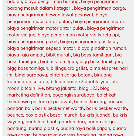
adalah
,
biaya pengiriman barang
,
biaya pengiriman
barang masuk dalam kategori
,
biaya pengiriman cargo
,
biaya pengiriman hewan lewat pesawat
,
biaya
pengiriman mobil antar pulau
,
biaya pengiriman motor
,
biaya pengiriman motor antar pulau
,
biaya pengiriman
motor via jne
,
biaya pengiriman motor via kereta api
,
biaya pengiriman paket
,
biaya pengiriman pos kilat
,
biaya pengiriman sepeda motor
,
biaya pindahan rumah
,
biaya raja ampat
,
bibit murah
,
big boss tamil gun
,
big
boss tamilgun
,
bigboss tamilgun
,
bigg boss tamil gun
,
bigg boss tamilgun
,
billings.craigslist
,
bima ekspres hari
ini
,
bima surabaya
,
bintan cargo batam
,
binuang
kalimantan selatan
,
bitcoin price x2 double your btc
moon bitcoin live
,
bitung jakarta
,
blog 123
,
blog
marketing definition
,
bogangin surabaya
,
bolehkah
membawa parfum di pesawat
,
bonsai karang
,
bonsai
pandan bali
,
boris becker net worth
,
boris becker worth
,
bounce
,
box plastik besar murah
,
bu kris juanda
,
bu kris
wiyung
,
buah loa
,
buah pandan duri
,
buana cargo
bandung
,
buana plastik
,
buana raya balikpapan
,
buana
raya cargo
,
buana raya express bandung
,
buana raya