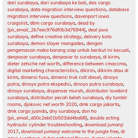
dari surabaya
,
dari surabaya ke bali
,
das cargo
surabaya
,
data migration interview questions
,
database
migration interview questions
,
davenport iowa
craigslist
,
dbm cargo surabaya
,
dead by
[pii_email_2b7eec976df0b3d76944]
,
deal java
surabaya
,
define creative strategy
,
delivery kota
surabaya
,
demon slayer mangadex
,
dengan
pengemasan maka barang siap untuk berikut ini kecuali
,
denpasar surabaya
,
denpasar to surabaya
,
di kirim
,
dieter zetsche net worth
,
difference between cmaccma
,
digital marketing characteristics
,
dikirim
,
dikirim atau di
kirim
,
dimensi fuso
,
dimensi truk colt diesel
,
dinoyo
putra
,
dinoyo putra ekspedisi
,
dinoyo putra surabaya
,
dinoyo surabaya
,
dispenser murah
,
distributor lovebird
surabaya
,
distributor pecah belah surabaya
,
diy tumblr
rooms
,
djokovic net worth 2020
,
dmk cargo jakarta
,
dmk cargo juanda
,
dny surabaya
,
don ho
[pii_email_d00c2eb01b503dd4ba68]
,
double acting
hydraulic cylinder troubleshooting
,
download jumanji
2017
,
download jumanji welcome to the jungle free
,
dr