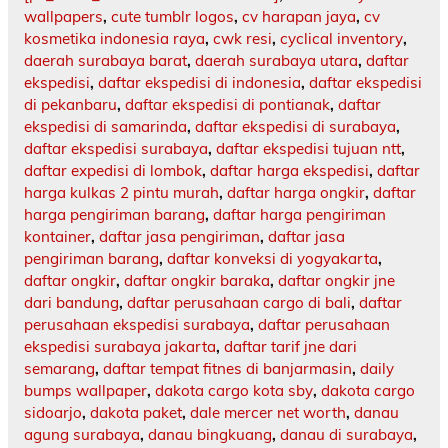
wallpapers
,
cute tumblr logos
,
cv harapan jaya
,
cv
kosmetika indonesia raya
,
cwk resi
,
cyclical inventory
,
daerah surabaya barat
,
daerah surabaya utara
,
daftar
ekspedisi
,
daftar ekspedisi di indonesia
,
daftar ekspedisi
di pekanbaru
,
daftar ekspedisi di pontianak
,
daftar
ekspedisi di samarinda
,
daftar ekspedisi di surabaya
,
daftar ekspedisi surabaya
,
daftar ekspedisi tujuan ntt
,
daftar expedisi di lombok
,
daftar harga ekspedisi
,
daftar
harga kulkas 2 pintu murah
,
daftar harga ongkir
,
daftar
harga pengiriman barang
,
daftar harga pengiriman
kontainer
,
daftar jasa pengiriman
,
daftar jasa
pengiriman barang
,
daftar konveksi di yogyakarta
,
daftar ongkir
,
daftar ongkir baraka
,
daftar ongkir jne
dari bandung
,
daftar perusahaan cargo di bali
,
daftar
perusahaan ekspedisi surabaya
,
daftar perusahaan
ekspedisi surabaya jakarta
,
daftar tarif jne dari
semarang
,
daftar tempat fitnes di banjarmasin
,
daily
bumps wallpaper
,
dakota cargo kota sby
,
dakota cargo
sidoarjo
,
dakota paket
,
dale mercer net worth
,
danau
agung surabaya
,
danau bingkuang
,
danau di surabaya
,