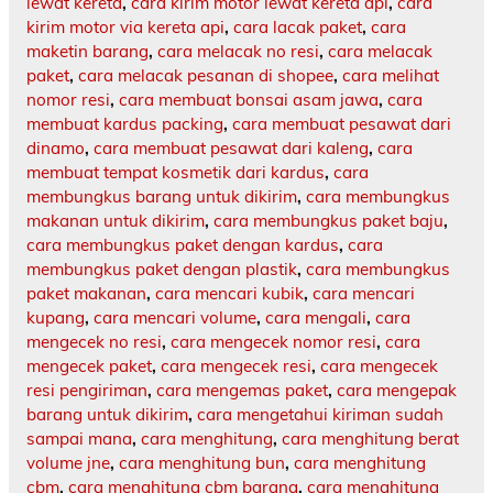
lewat kereta
,
cara kirim motor lewat kereta api
,
cara
kirim motor via kereta api
,
cara lacak paket
,
cara
maketin barang
,
cara melacak no resi
,
cara melacak
paket
,
cara melacak pesanan di shopee
,
cara melihat
nomor resi
,
cara membuat bonsai asam jawa
,
cara
membuat kardus packing
,
cara membuat pesawat dari
dinamo
,
cara membuat pesawat dari kaleng
,
cara
membuat tempat kosmetik dari kardus
,
cara
membungkus barang untuk dikirim
,
cara membungkus
makanan untuk dikirim
,
cara membungkus paket baju
,
cara membungkus paket dengan kardus
,
cara
membungkus paket dengan plastik
,
cara membungkus
paket makanan
,
cara mencari kubik
,
cara mencari
kupang
,
cara mencari volume
,
cara mengali
,
cara
mengecek no resi
,
cara mengecek nomor resi
,
cara
mengecek paket
,
cara mengecek resi
,
cara mengecek
resi pengiriman
,
cara mengemas paket
,
cara mengepak
barang untuk dikirim
,
cara mengetahui kiriman sudah
sampai mana
,
cara menghitung
,
cara menghitung berat
volume jne
,
cara menghitung bun
,
cara menghitung
cbm
,
cara menghitung cbm barang
,
cara menghitung