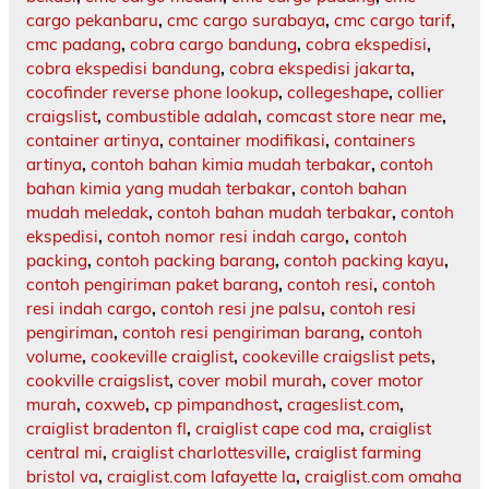
cargo pekanbaru
,
cmc cargo surabaya
,
cmc cargo tarif
,
cmc padang
,
cobra cargo bandung
,
cobra ekspedisi
,
cobra ekspedisi bandung
,
cobra ekspedisi jakarta
,
cocofinder reverse phone lookup
,
collegeshape
,
collier
craigslist
,
combustible adalah
,
comcast store near me
,
container artinya
,
container modifikasi
,
containers
artinya
,
contoh bahan kimia mudah terbakar
,
contoh
bahan kimia yang mudah terbakar
,
contoh bahan
mudah meledak
,
contoh bahan mudah terbakar
,
contoh
ekspedisi
,
contoh nomor resi indah cargo
,
contoh
packing
,
contoh packing barang
,
contoh packing kayu
,
contoh pengiriman paket barang
,
contoh resi
,
contoh
resi indah cargo
,
contoh resi jne palsu
,
contoh resi
pengiriman
,
contoh resi pengiriman barang
,
contoh
volume
,
cookeville craiglist
,
cookeville craigslist pets
,
cookville craigslist
,
cover mobil murah
,
cover motor
murah
,
coxweb
,
cp pimpandhost
,
crageslist.com
,
craiglist bradenton fl
,
craiglist cape cod ma
,
craiglist
central mi
,
craiglist charlottesville
,
craiglist farming
bristol va
,
craiglist.com lafayette la
,
craiglist.com omaha