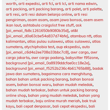
worth
,
arti expedisi
,
arti fcl
,
arti lcl
,
arti nama edwin
,
arti packing
,
arti packing barang
,
arti palet
,
arti palette
,
arti resi
,
arti resi dalam belanja online
,
arti resi
pengiriman
,
asam asam
,
asam jawa bonsai
,
asem asem
ikan laut
,
ashtabula craigslist free stuff
,
ask
[pii_email_fb8c1261650b9080b35d]
,
at&t
[pii_email_d0a63cbe54a837d74bfe]
,
atambua ntt
,
atlas
kalimantan
,
atlas pulau sulawesi
,
atlas sulawesi
,
atlas
sumatera
,
atychiphobia test
,
aup ekspedisi
,
auto
[pii_email_c6d4a2ee708a33bbc7c8]
,
awr cargo
,
awr
cargo jakarta
,
awr cargo padang
,
babysitter f95zone
,
background [pii_email_0a8939ddcfae0cc18e2e]
,
background [pii_email_f5252b236c4b61765b88]
,
badak
jawa dan sumatera
,
bagaimana cara menghitung
,
bahan bahan untuk packing barang
,
bahan bonsai
asem
,
bahan bonsai waru
,
bahan mudah meledak
,
bahan mudah terbakar
,
bahan untuk packing barang
online shop
,
bahan yang mudah meledak
,
bahan yang
mudah terbakar
,
baju online murah meriah
,
bak truk
kayu
,
bali cepat denpasar
,
bali cepat ekspedisi
,
bali