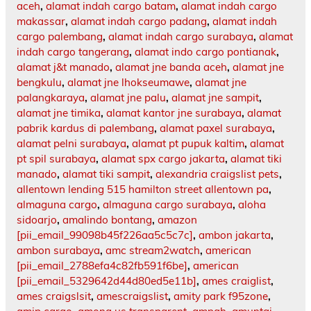
aceh
,
alamat indah cargo batam
,
alamat indah cargo
makassar
,
alamat indah cargo padang
,
alamat indah
cargo palembang
,
alamat indah cargo surabaya
,
alamat
indah cargo tangerang
,
alamat indo cargo pontianak
,
alamat j&t manado
,
alamat jne banda aceh
,
alamat jne
bengkulu
,
alamat jne lhokseumawe
,
alamat jne
palangkaraya
,
alamat jne palu
,
alamat jne sampit
,
alamat jne timika
,
alamat kantor jne surabaya
,
alamat
pabrik kardus di palembang
,
alamat paxel surabaya
,
alamat pelni surabaya
,
alamat pt pupuk kaltim
,
alamat
pt spil surabaya
,
alamat spx cargo jakarta
,
alamat tiki
manado
,
alamat tiki sampit
,
alexandria craigslist pets
,
allentown lending 515 hamilton street allentown pa
,
almaguna cargo
,
almaguna cargo surabaya
,
aloha
sidoarjo
,
amalindo bontang
,
amazon
[pii_email_99098b45f226aa5c5c7c]
,
ambon jakarta
,
ambon surabaya
,
amc stream2watch
,
american
[pii_email_2788efa4c82fb591f6be]
,
american
[pii_email_5329642d44d80ed5e11b]
,
ames craiglist
,
ames craigslsit
,
amescraigslist
,
amity park f95zone
,