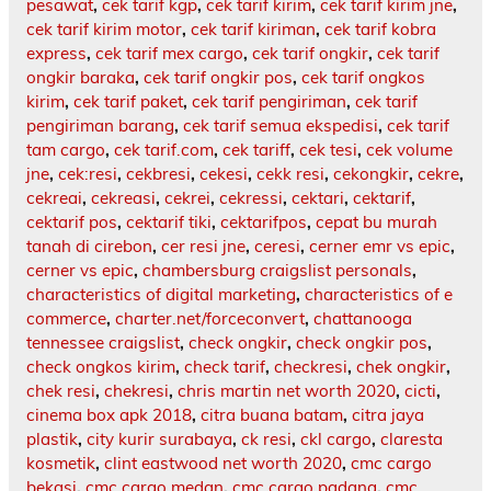
pesawat
,
cek tarif kgp
,
cek tarif kirim
,
cek tarif kirim jne
,
cek tarif kirim motor
,
cek tarif kiriman
,
cek tarif kobra
express
,
cek tarif mex cargo
,
cek tarif ongkir
,
cek tarif
ongkir baraka
,
cek tarif ongkir pos
,
cek tarif ongkos
kirim
,
cek tarif paket
,
cek tarif pengiriman
,
cek tarif
pengiriman barang
,
cek tarif semua ekspedisi
,
cek tarif
tam cargo
,
cek tarif.com
,
cek tariff
,
cek tesi
,
cek volume
jne
,
cek:resi
,
cekbresi
,
cekesi
,
cekk resi
,
cekongkir
,
cekre
,
cekreai
,
cekreasi
,
cekrei
,
cekressi
,
cektari
,
cektarif
,
cektarif pos
,
cektarif tiki
,
cektarifpos
,
cepat bu murah
tanah di cirebon
,
cer resi jne
,
ceresi
,
cerner emr vs epic
,
cerner vs epic
,
chambersburg craigslist personals
,
characteristics of digital marketing
,
characteristics of e
commerce
,
charter.net/forceconvert
,
chattanooga
tennessee craigslist
,
check ongkir
,
check ongkir pos
,
check ongkos kirim
,
check tarif
,
checkresi
,
chek ongkir
,
chek resi
,
chekresi
,
chris martin net worth 2020
,
cicti
,
cinema box apk 2018
,
citra buana batam
,
citra jaya
plastik
,
city kurir surabaya
,
ck resi
,
ckl cargo
,
claresta
kosmetik
,
clint eastwood net worth 2020
,
cmc cargo
bekasi
,
cmc cargo medan
,
cmc cargo padang
,
cmc