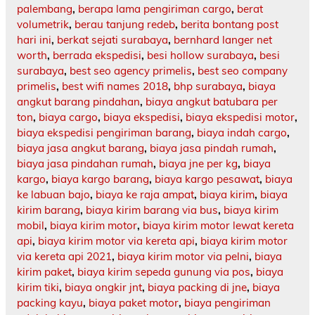
palembang
,
berapa lama pengiriman cargo
,
berat
volumetrik
,
berau tanjung redeb
,
berita bontang post
hari ini
,
berkat sejati surabaya
,
bernhard langer net
worth
,
berrada ekspedisi
,
besi hollow surabaya
,
besi
surabaya
,
best seo agency primelis
,
best seo company
primelis
,
best wifi names 2018
,
bhp surabaya
,
biaya
angkut barang pindahan
,
biaya angkut batubara per
ton
,
biaya cargo
,
biaya ekspedisi
,
biaya ekspedisi motor
,
biaya ekspedisi pengiriman barang
,
biaya indah cargo
,
biaya jasa angkut barang
,
biaya jasa pindah rumah
,
biaya jasa pindahan rumah
,
biaya jne per kg
,
biaya
kargo
,
biaya kargo barang
,
biaya kargo pesawat
,
biaya
ke labuan bajo
,
biaya ke raja ampat
,
biaya kirim
,
biaya
kirim barang
,
biaya kirim barang via bus
,
biaya kirim
mobil
,
biaya kirim motor
,
biaya kirim motor lewat kereta
api
,
biaya kirim motor via kereta api
,
biaya kirim motor
via kereta api 2021
,
biaya kirim motor via pelni
,
biaya
kirim paket
,
biaya kirim sepeda gunung via pos
,
biaya
kirim tiki
,
biaya ongkir jnt
,
biaya packing di jne
,
biaya
packing kayu
,
biaya paket motor
,
biaya pengiriman