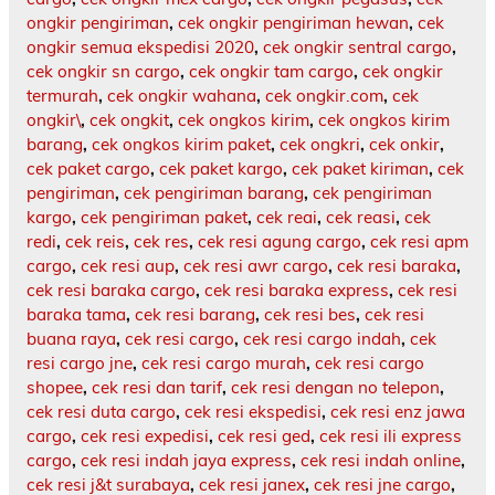
ongkir pengiriman
,
cek ongkir pengiriman hewan
,
cek
ongkir semua ekspedisi 2020
,
cek ongkir sentral cargo
,
cek ongkir sn cargo
,
cek ongkir tam cargo
,
cek ongkir
termurah
,
cek ongkir wahana
,
cek ongkir.com
,
cek
ongkir\
,
cek ongkit
,
cek ongkos kirim
,
cek ongkos kirim
barang
,
cek ongkos kirim paket
,
cek ongkri
,
cek onkir
,
cek paket cargo
,
cek paket kargo
,
cek paket kiriman
,
cek
pengiriman
,
cek pengiriman barang
,
cek pengiriman
kargo
,
cek pengiriman paket
,
cek reai
,
cek reasi
,
cek
redi
,
cek reis
,
cek res
,
cek resi agung cargo
,
cek resi apm
cargo
,
cek resi aup
,
cek resi awr cargo
,
cek resi baraka
,
cek resi baraka cargo
,
cek resi baraka express
,
cek resi
baraka tama
,
cek resi barang
,
cek resi bes
,
cek resi
buana raya
,
cek resi cargo
,
cek resi cargo indah
,
cek
resi cargo jne
,
cek resi cargo murah
,
cek resi cargo
shopee
,
cek resi dan tarif
,
cek resi dengan no telepon
,
cek resi duta cargo
,
cek resi ekspedisi
,
cek resi enz jawa
cargo
,
cek resi expedisi
,
cek resi ged
,
cek resi ili express
cargo
,
cek resi indah jaya express
,
cek resi indah online
,
cek resi j&t surabaya
,
cek resi janex
,
cek resi jne cargo
,