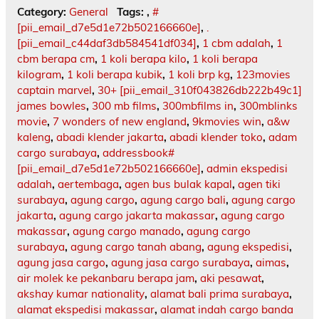
Category:
General
Tags:
,
#
[pii_email_d7e5d1e72b502166660e]
,
.
[pii_email_c44daf3db584541df034]
,
1 cbm adalah
,
1
cbm berapa cm
,
1 koli berapa kilo
,
1 koli berapa
kilogram
,
1 koli berapa kubik
,
1 koli brp kg
,
123movies
captain marvel
,
30+ [pii_email_310f043826db222b49c1]
james bowles
,
300 mb films
,
300mbfilms in
,
300mblinks
movie
,
7 wonders of new england
,
9kmovies win
,
a&w
kaleng
,
abadi klender jakarta
,
abadi klender toko
,
adam
cargo surabaya
,
addressbook#
[pii_email_d7e5d1e72b502166660e]
,
admin ekspedisi
adalah
,
aertembaga
,
agen bus bulak kapal
,
agen tiki
surabaya
,
agung cargo
,
agung cargo bali
,
agung cargo
jakarta
,
agung cargo jakarta makassar
,
agung cargo
makassar
,
agung cargo manado
,
agung cargo
surabaya
,
agung cargo tanah abang
,
agung ekspedisi
,
agung jasa cargo
,
agung jasa cargo surabaya
,
aimas
,
air molek ke pekanbaru berapa jam
,
aki pesawat
,
akshay kumar nationality
,
alamat bali prima surabaya
,
alamat ekspedisi makassar
,
alamat indah cargo banda