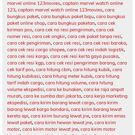
marvel online 123movies
,
captain marvel watch online
123
,
captain marvel watch online 123movies
,
cara
bungkus paket
,
cara bungkus paket baju
,
cara bungkus
paket online shop
,
cara bungkus paketan
,
cara cek
kiriman pos
,
cara cek no resi pengiriman
,
cara cek
nomer resi
,
cara cek ongkir
,
cara cek paket tanpa resi
,
cara cek pengiriman
,
cara cek resi
,
cara cek resi baraka
,
cara cek resi cargo shopee
,
cara cek resi indah logistik
,
cara cek resi kargo
,
cara cek resi kerta gaya pusaka
,
cara cek resi kgp
,
cara cek resi pengiriman barang
,
cara
cek tarif pos
,
cara hitung cbm
,
cara hitung kubik
,
cara
hitung kubikasi
,
cara hitung meter kubik
,
cara hitung
tarif indah cargo
,
cara hitung volume
,
cara hitung
volume ekspedisi
,
cara ke bunaken
,
cara ke raja ampat
murah
,
cara ke sumba dari jakarta
,
cara kerja marketing
ekspedisi
,
cara kirim barang lewat cargo
,
cara kirim
barang lewat kargo bandara
,
cara kirim barang lewat
kereta api
,
cara kirim burung lewat jne
,
cara kirim emas
lewat paket
,
cara kirim hewan lewat jne
,
cara kirim
motor
,
cara kirim motor lewat jne
,
cara kirim motor