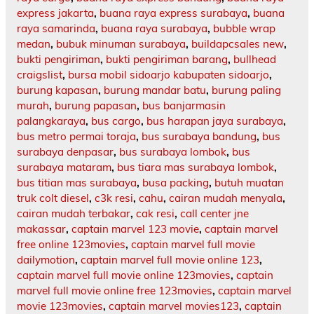
express jakarta
,
buana raya express surabaya
,
buana
raya samarinda
,
buana raya surabaya
,
bubble wrap
medan
,
bubuk minuman surabaya
,
buildapcsales new
,
bukti pengiriman
,
bukti pengiriman barang
,
bullhead
craigslist
,
bursa mobil sidoarjo kabupaten sidoarjo
,
burung kapasan
,
burung mandar batu
,
burung paling
murah
,
burung papasan
,
bus banjarmasin
palangkaraya
,
bus cargo
,
bus harapan jaya surabaya
,
bus metro permai toraja
,
bus surabaya bandung
,
bus
surabaya denpasar
,
bus surabaya lombok
,
bus
surabaya mataram
,
bus tiara mas surabaya lombok
,
bus titian mas surabaya
,
busa packing
,
butuh muatan
truk colt diesel
,
c3k resi
,
cahu
,
cairan mudah menyala
,
cairan mudah terbakar
,
cak resi
,
call center jne
makassar
,
captain marvel 123 movie
,
captain marvel
free online 123movies
,
captain marvel full movie
dailymotion
,
captain marvel full movie online 123
,
captain marvel full movie online 123movies
,
captain
marvel full movie online free 123movies
,
captain marvel
movie 123movies
,
captain marvel movies123
,
captain