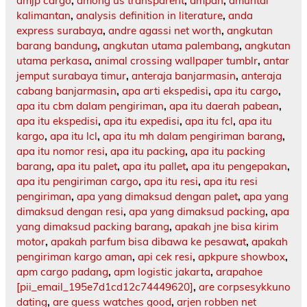
amjp cargo
,
among us transparent
,
ampah
,
amuntai
kalimantan
,
analysis definition in literature
,
anda
express surabaya
,
andre agassi net worth
,
angkutan
barang bandung
,
angkutan utama palembang
,
angkutan
utama perkasa
,
animal crossing wallpaper tumblr
,
antar
jemput surabaya timur
,
anteraja banjarmasin
,
anteraja
cabang banjarmasin
,
apa arti ekspedisi
,
apa itu cargo
,
apa itu cbm dalam pengiriman
,
apa itu daerah pabean
,
apa itu ekspedisi
,
apa itu expedisi
,
apa itu fcl
,
apa itu
kargo
,
apa itu lcl
,
apa itu mh dalam pengiriman barang
,
apa itu nomor resi
,
apa itu packing
,
apa itu packing
barang
,
apa itu palet
,
apa itu pallet
,
apa itu pengepakan
,
apa itu pengiriman cargo
,
apa itu resi
,
apa itu resi
pengiriman
,
apa yang dimaksud dengan palet
,
apa yang
dimaksud dengan resi
,
apa yang dimaksud packing
,
apa
yang dimaksud packing barang
,
apakah jne bisa kirim
motor
,
apakah parfum bisa dibawa ke pesawat
,
apakah
pengiriman kargo aman
,
api cek resi
,
apkpure showbox
,
apm cargo padang
,
apm logistic jakarta
,
arapahoe
[pii_email_195e7d1cd12c74449620]
,
are corpsesykkuno
dating
,
are guess watches good
,
arjen robben net