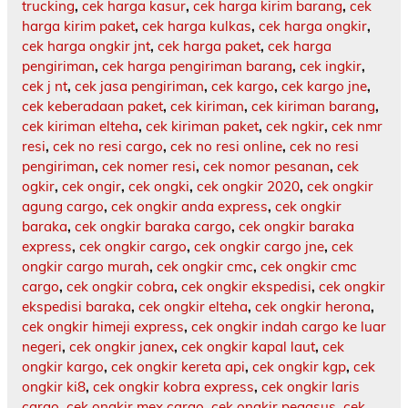
trucking
,
cek harga kasur
,
cek harga kirim barang
,
cek
harga kirim paket
,
cek harga kulkas
,
cek harga ongkir
,
cek harga ongkir jnt
,
cek harga paket
,
cek harga
pengiriman
,
cek harga pengiriman barang
,
cek ingkir
,
cek j nt
,
cek jasa pengiriman
,
cek kargo
,
cek kargo jne
,
cek keberadaan paket
,
cek kiriman
,
cek kiriman barang
,
cek kiriman elteha
,
cek kiriman paket
,
cek ngkir
,
cek nmr
resi
,
cek no resi cargo
,
cek no resi online
,
cek no resi
pengiriman
,
cek nomer resi
,
cek nomor pesanan
,
cek
ogkir
,
cek ongir
,
cek ongki
,
cek ongkir 2020
,
cek ongkir
agung cargo
,
cek ongkir anda express
,
cek ongkir
baraka
,
cek ongkir baraka cargo
,
cek ongkir baraka
express
,
cek ongkir cargo
,
cek ongkir cargo jne
,
cek
ongkir cargo murah
,
cek ongkir cmc
,
cek ongkir cmc
cargo
,
cek ongkir cobra
,
cek ongkir ekspedisi
,
cek ongkir
ekspedisi baraka
,
cek ongkir elteha
,
cek ongkir herona
,
cek ongkir himeji express
,
cek ongkir indah cargo ke luar
negeri
,
cek ongkir janex
,
cek ongkir kapal laut
,
cek
ongkir kargo
,
cek ongkir kereta api
,
cek ongkir kgp
,
cek
ongkir ki8
,
cek ongkir kobra express
,
cek ongkir laris
cargo
,
cek ongkir mex cargo
,
cek ongkir pegasus
,
cek