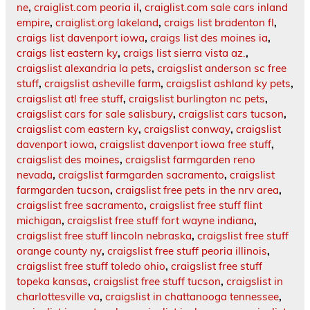
ne
,
craiglist.com peoria il
,
craiglist.com sale cars inland
empire
,
craiglist.org lakeland
,
craigs list bradenton fl
,
craigs list davenport iowa
,
craigs list des moines ia
,
craigs list eastern ky
,
craigs list sierra vista az.
,
craigslist alexandria la pets
,
craigslist anderson sc free
stuff
,
craigslist asheville farm
,
craigslist ashland ky pets
,
craigslist atl free stuff
,
craigslist burlington nc pets
,
craigslist cars for sale salisbury
,
craigslist cars tucson
,
craigslist com eastern ky
,
craigslist conway
,
craigslist
davenport iowa
,
craigslist davenport iowa free stuff
,
craigslist des moines
,
craigslist farmgarden reno
nevada
,
craigslist farmgarden sacramento
,
craigslist
farmgarden tucson
,
craigslist free pets in the nrv area
,
craigslist free sacramento
,
craigslist free stuff flint
michigan
,
craigslist free stuff fort wayne indiana
,
craigslist free stuff lincoln nebraska
,
craigslist free stuff
orange county ny
,
craigslist free stuff peoria illinois
,
craigslist free stuff toledo ohio
,
craigslist free stuff
topeka kansas
,
craigslist free stuff tucson
,
craigslist in
charlottesville va
,
craigslist in chattanooga tennessee
,