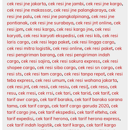
cek resi jne jakarta
,
cek resi jne jambi
,
cek resi jne kargo
,
cek resi jne makassar
,
cek resi jne palangkaraya
,
cek
resi jne palu
,
cek resi jne pangkalpinang
,
cek resi jne
pontianak
,
cek resi jne surabaya
,
cek resi jnt online
,
cek
resi jpm
,
cek resi kargo
,
cek resi kargo jne
,
cek resi
karyati
,
cek resi karyati ekspedisi
,
cek resi kib
,
cek resi
laris cargo
,
cek resi lega paket
,
cek resi lingga cargo
,
cek resi mitra logistik
,
cek resi online
,
cek resi paket
,
cek
resi pengiriman barang
,
cek resi pengiriman indah
cargo
,
cek resi sajira
,
cek resi sakura express
,
cek resi
shopee cargo
,
cek resi siba cargo
,
cek resi sn cargo
,
cek
resi sts
,
cek resi tam cargo
,
cek resi tanpa repot
,
cek resi
teba express
,
cek resi umum
,
cek resi wahana jakarta
,
cek resi.jnt
,
cek resii
,
cek resiu
,
cek resi]
,
cek reso
,
cek
resu
,
cek rresi
,
cek rrsi
,
cek tari
,
cek tarid
,
cek tarif
,
cek
tarif awr cargo
,
cek tarif baraka
,
cek tarif baraka sarana
tama
,
cek tarif cargo
,
cek tarif cargo garuda 2020
,
cek
tarif cargo jne
,
cek tarif ekspedisi
,
cek tarif elteha
,
cek
tarif expedisi
,
cek tarif herona
,
cek tarif herona express
,
cek tarif indah logistik
,
cek tarif kargo
,
cek tarif kargo