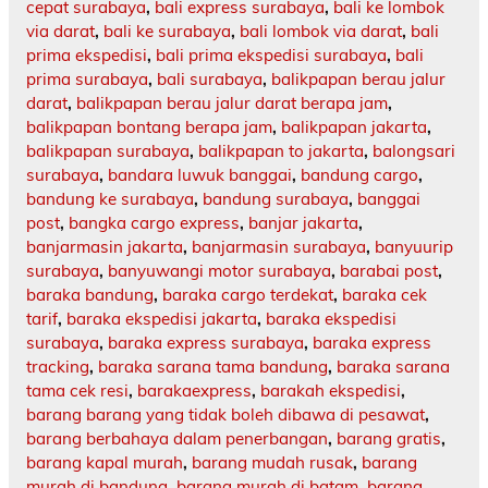
cepat surabaya
,
bali express surabaya
,
bali ke lombok
via darat
,
bali ke surabaya
,
bali lombok via darat
,
bali
prima ekspedisi
,
bali prima ekspedisi surabaya
,
bali
prima surabaya
,
bali surabaya
,
balikpapan berau jalur
darat
,
balikpapan berau jalur darat berapa jam
,
balikpapan bontang berapa jam
,
balikpapan jakarta
,
balikpapan surabaya
,
balikpapan to jakarta
,
balongsari
surabaya
,
bandara luwuk banggai
,
bandung cargo
,
bandung ke surabaya
,
bandung surabaya
,
banggai
post
,
bangka cargo express
,
banjar jakarta
,
banjarmasin jakarta
,
banjarmasin surabaya
,
banyuurip
surabaya
,
banyuwangi motor surabaya
,
barabai post
,
baraka bandung
,
baraka cargo terdekat
,
baraka cek
tarif
,
baraka ekspedisi jakarta
,
baraka ekspedisi
surabaya
,
baraka express surabaya
,
baraka express
tracking
,
baraka sarana tama bandung
,
baraka sarana
tama cek resi
,
barakaexpress
,
barakah ekspedisi
,
barang barang yang tidak boleh dibawa di pesawat
,
barang berbahaya dalam penerbangan
,
barang gratis
,
barang kapal murah
,
barang mudah rusak
,
barang
murah di bandung
,
barang murah di batam
,
barang