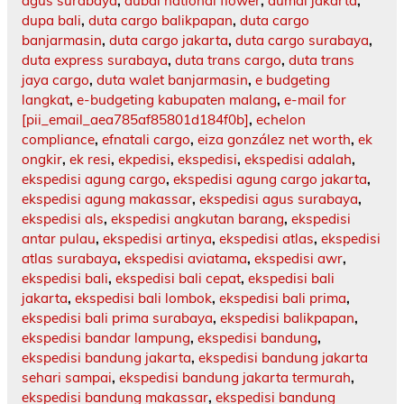
agus surabaya
,
dubai national flower
,
dumai jakarta
,
dupa bali
,
duta cargo balikpapan
,
duta cargo
banjarmasin
,
duta cargo jakarta
,
duta cargo surabaya
,
duta express surabaya
,
duta trans cargo
,
duta trans
jaya cargo
,
duta walet banjarmasin
,
e budgeting
langkat
,
e-budgeting kabupaten malang
,
e-mail for
[pii_email_aea785af85801d184f0b]
,
echelon
compliance
,
efnatali cargo
,
eiza gonzález net worth
,
ek
ongkir
,
ek resi
,
ekpedisi
,
ekspedisi
,
ekspedisi adalah
,
ekspedisi agung cargo
,
ekspedisi agung cargo jakarta
,
ekspedisi agung makassar
,
ekspedisi agus surabaya
,
ekspedisi als
,
ekspedisi angkutan barang
,
ekspedisi
antar pulau
,
ekspedisi artinya
,
ekspedisi atlas
,
ekspedisi
atlas surabaya
,
ekspedisi aviatama
,
ekspedisi awr
,
ekspedisi bali
,
ekspedisi bali cepat
,
ekspedisi bali
jakarta
,
ekspedisi bali lombok
,
ekspedisi bali prima
,
ekspedisi bali prima surabaya
,
ekspedisi balikpapan
,
ekspedisi bandar lampung
,
ekspedisi bandung
,
ekspedisi bandung jakarta
,
ekspedisi bandung jakarta
sehari sampai
,
ekspedisi bandung jakarta termurah
,
ekspedisi bandung makassar
,
ekspedisi bandung