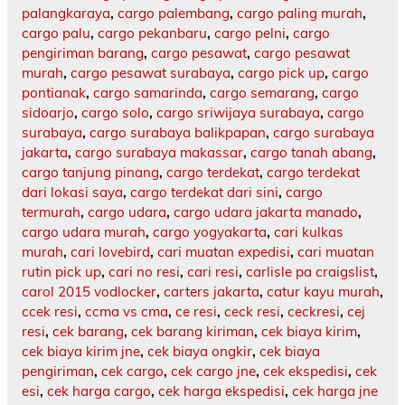
palangkaraya
,
cargo palembang
,
cargo paling murah
,
cargo palu
,
cargo pekanbaru
,
cargo pelni
,
cargo
pengiriman barang
,
cargo pesawat
,
cargo pesawat
murah
,
cargo pesawat surabaya
,
cargo pick up
,
cargo
pontianak
,
cargo samarinda
,
cargo semarang
,
cargo
sidoarjo
,
cargo solo
,
cargo sriwijaya surabaya
,
cargo
surabaya
,
cargo surabaya balikpapan
,
cargo surabaya
jakarta
,
cargo surabaya makassar
,
cargo tanah abang
,
cargo tanjung pinang
,
cargo terdekat
,
cargo terdekat
dari lokasi saya
,
cargo terdekat dari sini
,
cargo
termurah
,
cargo udara
,
cargo udara jakarta manado
,
cargo udara murah
,
cargo yogyakarta
,
cari kulkas
murah
,
cari lovebird
,
cari muatan expedisi
,
cari muatan
rutin pick up
,
cari no resi
,
cari resi
,
carlisle pa craigslist
,
carol 2015 vodlocker
,
carters jakarta
,
catur kayu murah
,
ccek resi
,
ccma vs cma
,
ce resi
,
ceck resi
,
ceckresi
,
cej
resi
,
cek barang
,
cek barang kiriman
,
cek biaya kirim
,
cek biaya kirim jne
,
cek biaya ongkir
,
cek biaya
pengiriman
,
cek cargo
,
cek cargo jne
,
cek ekspedisi
,
cek
esi
,
cek harga cargo
,
cek harga ekspedisi
,
cek harga jne