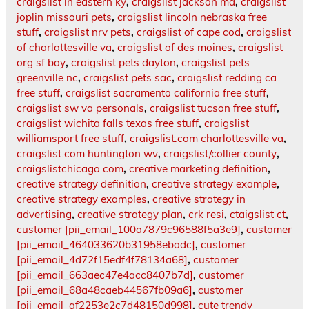
craigslist in eastern ky
,
craigslist jackson ma
,
craigslist
joplin missouri pets
,
craigslist lincoln nebraska free
stuff
,
craigslist nrv pets
,
craigslist of cape cod
,
craigslist
of charlottesville va
,
craigslist of des moines
,
craigslist
org sf bay
,
craigslist pets dayton
,
craigslist pets
greenville nc
,
craigslist pets sac
,
craigslist redding ca
free stuff
,
craigslist sacramento california free stuff
,
craigslist sw va personals
,
craigslist tucson free stuff
,
craigslist wichita falls texas free stuff
,
craigslist
williamsport free stuff
,
craigslist.com charlottesville va
,
craigslist.com huntington wv
,
craigslist/collier county
,
craigslistchicago com
,
creative marketing definition
,
creative strategy definition
,
creative strategy example
,
creative strategy examples
,
creative strategy in
advertising
,
creative strategy plan
,
crk resi
,
ctaigslist ct
,
customer [pii_email_100a7879c96588f5a3e9]
,
customer
[pii_email_464033620b31958ebadc]
,
customer
[pii_email_4d72f15edf4f78134a68]
,
customer
[pii_email_663aec47e4acc8407b7d]
,
customer
[pii_email_68a48caeb44567fb09a6]
,
customer
[pii_email_af2253e2c7d48150d998]
,
cute trendy