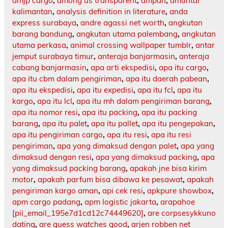
amjp cargo
,
among us transparent
,
ampah
,
amuntai
kalimantan
,
analysis definition in literature
,
anda
express surabaya
,
andre agassi net worth
,
angkutan
barang bandung
,
angkutan utama palembang
,
angkutan
utama perkasa
,
animal crossing wallpaper tumblr
,
antar
jemput surabaya timur
,
anteraja banjarmasin
,
anteraja
cabang banjarmasin
,
apa arti ekspedisi
,
apa itu cargo
,
apa itu cbm dalam pengiriman
,
apa itu daerah pabean
,
apa itu ekspedisi
,
apa itu expedisi
,
apa itu fcl
,
apa itu
kargo
,
apa itu lcl
,
apa itu mh dalam pengiriman barang
,
apa itu nomor resi
,
apa itu packing
,
apa itu packing
barang
,
apa itu palet
,
apa itu pallet
,
apa itu pengepakan
,
apa itu pengiriman cargo
,
apa itu resi
,
apa itu resi
pengiriman
,
apa yang dimaksud dengan palet
,
apa yang
dimaksud dengan resi
,
apa yang dimaksud packing
,
apa
yang dimaksud packing barang
,
apakah jne bisa kirim
motor
,
apakah parfum bisa dibawa ke pesawat
,
apakah
pengiriman kargo aman
,
api cek resi
,
apkpure showbox
,
apm cargo padang
,
apm logistic jakarta
,
arapahoe
[pii_email_195e7d1cd12c74449620]
,
are corpsesykkuno
dating
,
are guess watches good
,
arjen robben net