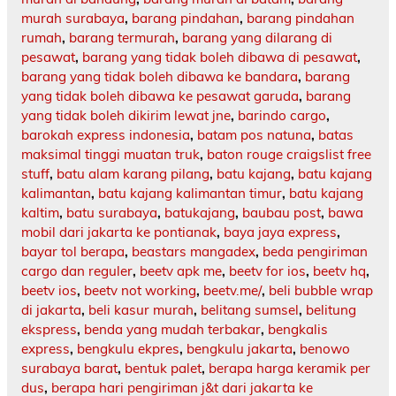
murah surabaya
,
barang pindahan
,
barang pindahan
rumah
,
barang termurah
,
barang yang dilarang di
pesawat
,
barang yang tidak boleh dibawa di pesawat
,
barang yang tidak boleh dibawa ke bandara
,
barang
yang tidak boleh dibawa ke pesawat garuda
,
barang
yang tidak boleh dikirim lewat jne
,
barindo cargo
,
barokah express indonesia
,
batam pos natuna
,
batas
maksimal tinggi muatan truk
,
baton rouge craigslist free
stuff
,
batu alam karang pilang
,
batu kajang
,
batu kajang
kalimantan
,
batu kajang kalimantan timur
,
batu kajang
kaltim
,
batu surabaya
,
batukajang
,
baubau post
,
bawa
mobil dari jakarta ke pontianak
,
baya jaya express
,
bayar tol berapa
,
beastars mangadex
,
beda pengiriman
cargo dan reguler
,
beetv apk me
,
beetv for ios
,
beetv hq
,
beetv ios
,
beetv not working
,
beetv.me/
,
beli bubble wrap
di jakarta
,
beli kasur murah
,
belitang sumsel
,
belitung
ekspress
,
benda yang mudah terbakar
,
bengkalis
express
,
bengkulu ekpres
,
bengkulu jakarta
,
benowo
surabaya barat
,
bentuk palet
,
berapa harga keramik per
dus
,
berapa hari pengiriman j&t dari jakarta ke