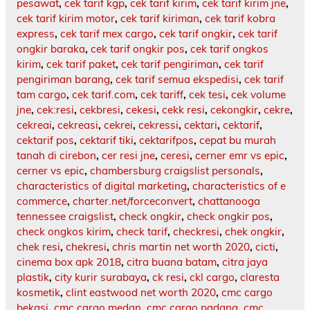
pesawat
,
cek tarif kgp
,
cek tarif kirim
,
cek tarif kirim jne
,
cek tarif kirim motor
,
cek tarif kiriman
,
cek tarif kobra
express
,
cek tarif mex cargo
,
cek tarif ongkir
,
cek tarif
ongkir baraka
,
cek tarif ongkir pos
,
cek tarif ongkos
kirim
,
cek tarif paket
,
cek tarif pengiriman
,
cek tarif
pengiriman barang
,
cek tarif semua ekspedisi
,
cek tarif
tam cargo
,
cek tarif.com
,
cek tariff
,
cek tesi
,
cek volume
jne
,
cek:resi
,
cekbresi
,
cekesi
,
cekk resi
,
cekongkir
,
cekre
,
cekreai
,
cekreasi
,
cekrei
,
cekressi
,
cektari
,
cektarif
,
cektarif pos
,
cektarif tiki
,
cektarifpos
,
cepat bu murah
tanah di cirebon
,
cer resi jne
,
ceresi
,
cerner emr vs epic
,
cerner vs epic
,
chambersburg craigslist personals
,
characteristics of digital marketing
,
characteristics of e
commerce
,
charter.net/forceconvert
,
chattanooga
tennessee craigslist
,
check ongkir
,
check ongkir pos
,
check ongkos kirim
,
check tarif
,
checkresi
,
chek ongkir
,
chek resi
,
chekresi
,
chris martin net worth 2020
,
cicti
,
cinema box apk 2018
,
citra buana batam
,
citra jaya
plastik
,
city kurir surabaya
,
ck resi
,
ckl cargo
,
claresta
kosmetik
,
clint eastwood net worth 2020
,
cmc cargo
bekasi
,
cmc cargo medan
,
cmc cargo padang
,
cmc