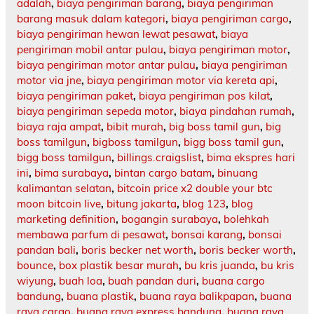
adalah
,
biaya pengiriman barang
,
biaya pengiriman
barang masuk dalam kategori
,
biaya pengiriman cargo
,
biaya pengiriman hewan lewat pesawat
,
biaya
pengiriman mobil antar pulau
,
biaya pengiriman motor
,
biaya pengiriman motor antar pulau
,
biaya pengiriman
motor via jne
,
biaya pengiriman motor via kereta api
,
biaya pengiriman paket
,
biaya pengiriman pos kilat
,
biaya pengiriman sepeda motor
,
biaya pindahan rumah
,
biaya raja ampat
,
bibit murah
,
big boss tamil gun
,
big
boss tamilgun
,
bigboss tamilgun
,
bigg boss tamil gun
,
bigg boss tamilgun
,
billings.craigslist
,
bima ekspres hari
ini
,
bima surabaya
,
bintan cargo batam
,
binuang
kalimantan selatan
,
bitcoin price x2 double your btc
moon bitcoin live
,
bitung jakarta
,
blog 123
,
blog
marketing definition
,
bogangin surabaya
,
bolehkah
membawa parfum di pesawat
,
bonsai karang
,
bonsai
pandan bali
,
boris becker net worth
,
boris becker worth
,
bounce
,
box plastik besar murah
,
bu kris juanda
,
bu kris
wiyung
,
buah loa
,
buah pandan duri
,
buana cargo
bandung
,
buana plastik
,
buana raya balikpapan
,
buana
raya cargo
,
buana raya express bandung
,
buana raya