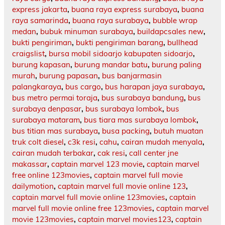
express jakarta
,
buana raya express surabaya
,
buana
raya samarinda
,
buana raya surabaya
,
bubble wrap
medan
,
bubuk minuman surabaya
,
buildapcsales new
,
bukti pengiriman
,
bukti pengiriman barang
,
bullhead
craigslist
,
bursa mobil sidoarjo kabupaten sidoarjo
,
burung kapasan
,
burung mandar batu
,
burung paling
murah
,
burung papasan
,
bus banjarmasin
palangkaraya
,
bus cargo
,
bus harapan jaya surabaya
,
bus metro permai toraja
,
bus surabaya bandung
,
bus
surabaya denpasar
,
bus surabaya lombok
,
bus
surabaya mataram
,
bus tiara mas surabaya lombok
,
bus titian mas surabaya
,
busa packing
,
butuh muatan
truk colt diesel
,
c3k resi
,
cahu
,
cairan mudah menyala
,
cairan mudah terbakar
,
cak resi
,
call center jne
makassar
,
captain marvel 123 movie
,
captain marvel
free online 123movies
,
captain marvel full movie
dailymotion
,
captain marvel full movie online 123
,
captain marvel full movie online 123movies
,
captain
marvel full movie online free 123movies
,
captain marvel
movie 123movies
,
captain marvel movies123
,
captain