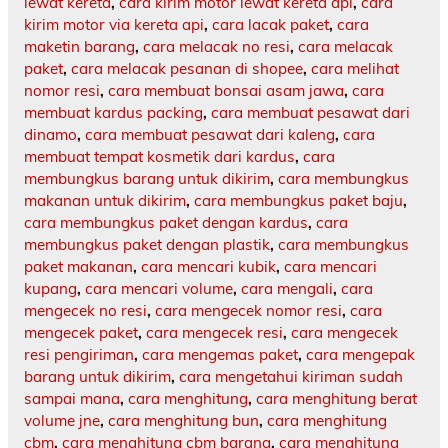
lewat kereta
,
cara kirim motor lewat kereta api
,
cara
kirim motor via kereta api
,
cara lacak paket
,
cara
maketin barang
,
cara melacak no resi
,
cara melacak
paket
,
cara melacak pesanan di shopee
,
cara melihat
nomor resi
,
cara membuat bonsai asam jawa
,
cara
membuat kardus packing
,
cara membuat pesawat dari
dinamo
,
cara membuat pesawat dari kaleng
,
cara
membuat tempat kosmetik dari kardus
,
cara
membungkus barang untuk dikirim
,
cara membungkus
makanan untuk dikirim
,
cara membungkus paket baju
,
cara membungkus paket dengan kardus
,
cara
membungkus paket dengan plastik
,
cara membungkus
paket makanan
,
cara mencari kubik
,
cara mencari
kupang
,
cara mencari volume
,
cara mengali
,
cara
mengecek no resi
,
cara mengecek nomor resi
,
cara
mengecek paket
,
cara mengecek resi
,
cara mengecek
resi pengiriman
,
cara mengemas paket
,
cara mengepak
barang untuk dikirim
,
cara mengetahui kiriman sudah
sampai mana
,
cara menghitung
,
cara menghitung berat
volume jne
,
cara menghitung bun
,
cara menghitung
cbm
,
cara menghitung cbm barang
,
cara menghitung