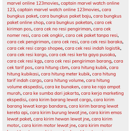
marvel online 123movies
,
captain marvel watch online
123
,
captain marvel watch online 123movies
,
cara
bungkus paket
,
cara bungkus paket baju
,
cara bungkus
paket online shop
,
cara bungkus paketan
,
cara cek
kiriman pos
,
cara cek no resi pengiriman
,
cara cek
nomer resi
,
cara cek ongkir
,
cara cek paket tanpa resi
,
cara cek pengiriman
,
cara cek resi
,
cara cek resi baraka
,
cara cek resi cargo shopee
,
cara cek resi indah logistik
,
cara cek resi kargo
,
cara cek resi kerta gaya pusaka
,
cara cek resi kgp
,
cara cek resi pengiriman barang
,
cara
cek tarif pos
,
cara hitung cbm
,
cara hitung kubik
,
cara
hitung kubikasi
,
cara hitung meter kubik
,
cara hitung
tarif indah cargo
,
cara hitung volume
,
cara hitung
volume ekspedisi
,
cara ke bunaken
,
cara ke raja ampat
murah
,
cara ke sumba dari jakarta
,
cara kerja marketing
ekspedisi
,
cara kirim barang lewat cargo
,
cara kirim
barang lewat kargo bandara
,
cara kirim barang lewat
kereta api
,
cara kirim burung lewat jne
,
cara kirim emas
lewat paket
,
cara kirim hewan lewat jne
,
cara kirim
motor
,
cara kirim motor lewat jne
,
cara kirim motor