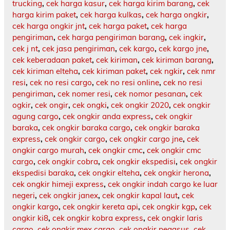
trucking
,
cek harga kasur
,
cek harga kirim barang
,
cek
harga kirim paket
,
cek harga kulkas
,
cek harga ongkir
,
cek harga ongkir jnt
,
cek harga paket
,
cek harga
pengiriman
,
cek harga pengiriman barang
,
cek ingkir
,
cek j nt
,
cek jasa pengiriman
,
cek kargo
,
cek kargo jne
,
cek keberadaan paket
,
cek kiriman
,
cek kiriman barang
,
cek kiriman elteha
,
cek kiriman paket
,
cek ngkir
,
cek nmr
resi
,
cek no resi cargo
,
cek no resi online
,
cek no resi
pengiriman
,
cek nomer resi
,
cek nomor pesanan
,
cek
ogkir
,
cek ongir
,
cek ongki
,
cek ongkir 2020
,
cek ongkir
agung cargo
,
cek ongkir anda express
,
cek ongkir
baraka
,
cek ongkir baraka cargo
,
cek ongkir baraka
express
,
cek ongkir cargo
,
cek ongkir cargo jne
,
cek
ongkir cargo murah
,
cek ongkir cmc
,
cek ongkir cmc
cargo
,
cek ongkir cobra
,
cek ongkir ekspedisi
,
cek ongkir
ekspedisi baraka
,
cek ongkir elteha
,
cek ongkir herona
,
cek ongkir himeji express
,
cek ongkir indah cargo ke luar
negeri
,
cek ongkir janex
,
cek ongkir kapal laut
,
cek
ongkir kargo
,
cek ongkir kereta api
,
cek ongkir kgp
,
cek
ongkir ki8
,
cek ongkir kobra express
,
cek ongkir laris
cargo
,
cek ongkir mex cargo
,
cek ongkir pegasus
,
cek