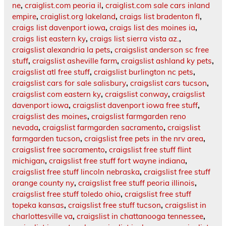
ne
,
craiglist.com peoria il
,
craiglist.com sale cars inland
empire
,
craiglist.org lakeland
,
craigs list bradenton fl
,
craigs list davenport iowa
,
craigs list des moines ia
,
craigs list eastern ky
,
craigs list sierra vista az.
,
craigslist alexandria la pets
,
craigslist anderson sc free
stuff
,
craigslist asheville farm
,
craigslist ashland ky pets
,
craigslist atl free stuff
,
craigslist burlington nc pets
,
craigslist cars for sale salisbury
,
craigslist cars tucson
,
craigslist com eastern ky
,
craigslist conway
,
craigslist
davenport iowa
,
craigslist davenport iowa free stuff
,
craigslist des moines
,
craigslist farmgarden reno
nevada
,
craigslist farmgarden sacramento
,
craigslist
farmgarden tucson
,
craigslist free pets in the nrv area
,
craigslist free sacramento
,
craigslist free stuff flint
michigan
,
craigslist free stuff fort wayne indiana
,
craigslist free stuff lincoln nebraska
,
craigslist free stuff
orange county ny
,
craigslist free stuff peoria illinois
,
craigslist free stuff toledo ohio
,
craigslist free stuff
topeka kansas
,
craigslist free stuff tucson
,
craigslist in
charlottesville va
,
craigslist in chattanooga tennessee
,