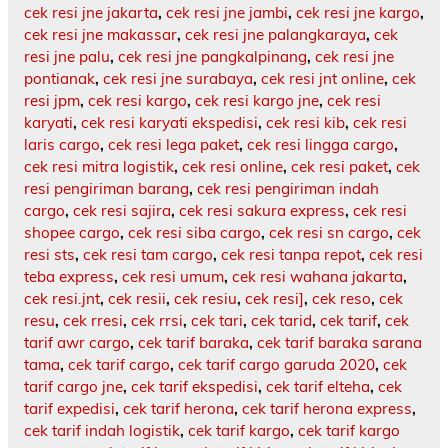
cek resi jne jakarta
,
cek resi jne jambi
,
cek resi jne kargo
,
cek resi jne makassar
,
cek resi jne palangkaraya
,
cek
resi jne palu
,
cek resi jne pangkalpinang
,
cek resi jne
pontianak
,
cek resi jne surabaya
,
cek resi jnt online
,
cek
resi jpm
,
cek resi kargo
,
cek resi kargo jne
,
cek resi
karyati
,
cek resi karyati ekspedisi
,
cek resi kib
,
cek resi
laris cargo
,
cek resi lega paket
,
cek resi lingga cargo
,
cek resi mitra logistik
,
cek resi online
,
cek resi paket
,
cek
resi pengiriman barang
,
cek resi pengiriman indah
cargo
,
cek resi sajira
,
cek resi sakura express
,
cek resi
shopee cargo
,
cek resi siba cargo
,
cek resi sn cargo
,
cek
resi sts
,
cek resi tam cargo
,
cek resi tanpa repot
,
cek resi
teba express
,
cek resi umum
,
cek resi wahana jakarta
,
cek resi.jnt
,
cek resii
,
cek resiu
,
cek resi]
,
cek reso
,
cek
resu
,
cek rresi
,
cek rrsi
,
cek tari
,
cek tarid
,
cek tarif
,
cek
tarif awr cargo
,
cek tarif baraka
,
cek tarif baraka sarana
tama
,
cek tarif cargo
,
cek tarif cargo garuda 2020
,
cek
tarif cargo jne
,
cek tarif ekspedisi
,
cek tarif elteha
,
cek
tarif expedisi
,
cek tarif herona
,
cek tarif herona express
,
cek tarif indah logistik
,
cek tarif kargo
,
cek tarif kargo