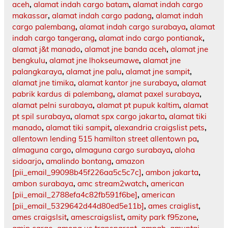
aceh
,
alamat indah cargo batam
,
alamat indah cargo
makassar
,
alamat indah cargo padang
,
alamat indah
cargo palembang
,
alamat indah cargo surabaya
,
alamat
indah cargo tangerang
,
alamat indo cargo pontianak
,
alamat j&t manado
,
alamat jne banda aceh
,
alamat jne
bengkulu
,
alamat jne lhokseumawe
,
alamat jne
palangkaraya
,
alamat jne palu
,
alamat jne sampit
,
alamat jne timika
,
alamat kantor jne surabaya
,
alamat
pabrik kardus di palembang
,
alamat paxel surabaya
,
alamat pelni surabaya
,
alamat pt pupuk kaltim
,
alamat
pt spil surabaya
,
alamat spx cargo jakarta
,
alamat tiki
manado
,
alamat tiki sampit
,
alexandria craigslist pets
,
allentown lending 515 hamilton street allentown pa
,
almaguna cargo
,
almaguna cargo surabaya
,
aloha
sidoarjo
,
amalindo bontang
,
amazon
[pii_email_99098b45f226aa5c5c7c]
,
ambon jakarta
,
ambon surabaya
,
amc stream2watch
,
american
[pii_email_2788efa4c82fb591f6be]
,
american
[pii_email_5329642d44d80ed5e11b]
,
ames craiglist
,
ames craigslsit
,
amescraigslist
,
amity park f95zone
,