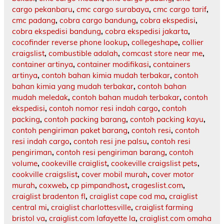
cargo pekanbaru
,
cmc cargo surabaya
,
cmc cargo tarif
,
cmc padang
,
cobra cargo bandung
,
cobra ekspedisi
,
cobra ekspedisi bandung
,
cobra ekspedisi jakarta
,
cocofinder reverse phone lookup
,
collegeshape
,
collier
craigslist
,
combustible adalah
,
comcast store near me
,
container artinya
,
container modifikasi
,
containers
artinya
,
contoh bahan kimia mudah terbakar
,
contoh
bahan kimia yang mudah terbakar
,
contoh bahan
mudah meledak
,
contoh bahan mudah terbakar
,
contoh
ekspedisi
,
contoh nomor resi indah cargo
,
contoh
packing
,
contoh packing barang
,
contoh packing kayu
,
contoh pengiriman paket barang
,
contoh resi
,
contoh
resi indah cargo
,
contoh resi jne palsu
,
contoh resi
pengiriman
,
contoh resi pengiriman barang
,
contoh
volume
,
cookeville craiglist
,
cookeville craigslist pets
,
cookville craigslist
,
cover mobil murah
,
cover motor
murah
,
coxweb
,
cp pimpandhost
,
crageslist.com
,
craiglist bradenton fl
,
craiglist cape cod ma
,
craiglist
central mi
,
craiglist charlottesville
,
craiglist farming
bristol va
,
craiglist.com lafayette la
,
craiglist.com omaha