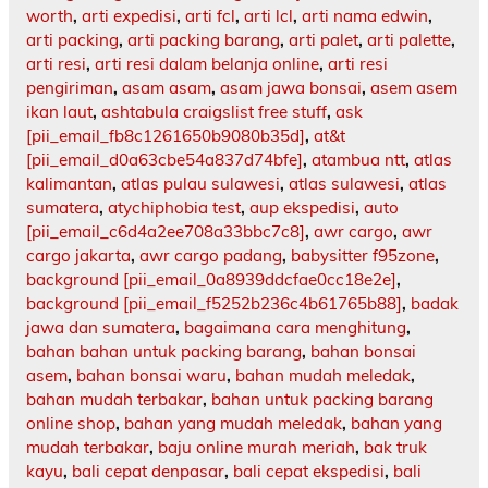
worth
,
arti expedisi
,
arti fcl
,
arti lcl
,
arti nama edwin
,
arti packing
,
arti packing barang
,
arti palet
,
arti palette
,
arti resi
,
arti resi dalam belanja online
,
arti resi
pengiriman
,
asam asam
,
asam jawa bonsai
,
asem asem
ikan laut
,
ashtabula craigslist free stuff
,
ask
[pii_email_fb8c1261650b9080b35d]
,
at&t
[pii_email_d0a63cbe54a837d74bfe]
,
atambua ntt
,
atlas
kalimantan
,
atlas pulau sulawesi
,
atlas sulawesi
,
atlas
sumatera
,
atychiphobia test
,
aup ekspedisi
,
auto
[pii_email_c6d4a2ee708a33bbc7c8]
,
awr cargo
,
awr
cargo jakarta
,
awr cargo padang
,
babysitter f95zone
,
background [pii_email_0a8939ddcfae0cc18e2e]
,
background [pii_email_f5252b236c4b61765b88]
,
badak
jawa dan sumatera
,
bagaimana cara menghitung
,
bahan bahan untuk packing barang
,
bahan bonsai
asem
,
bahan bonsai waru
,
bahan mudah meledak
,
bahan mudah terbakar
,
bahan untuk packing barang
online shop
,
bahan yang mudah meledak
,
bahan yang
mudah terbakar
,
baju online murah meriah
,
bak truk
kayu
,
bali cepat denpasar
,
bali cepat ekspedisi
,
bali