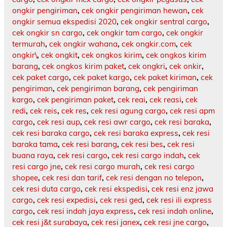
ongkir pengiriman
,
cek ongkir pengiriman hewan
,
cek
ongkir semua ekspedisi 2020
,
cek ongkir sentral cargo
,
cek ongkir sn cargo
,
cek ongkir tam cargo
,
cek ongkir
termurah
,
cek ongkir wahana
,
cek ongkir.com
,
cek
ongkir\
,
cek ongkit
,
cek ongkos kirim
,
cek ongkos kirim
barang
,
cek ongkos kirim paket
,
cek ongkri
,
cek onkir
,
cek paket cargo
,
cek paket kargo
,
cek paket kiriman
,
cek
pengiriman
,
cek pengiriman barang
,
cek pengiriman
kargo
,
cek pengiriman paket
,
cek reai
,
cek reasi
,
cek
redi
,
cek reis
,
cek res
,
cek resi agung cargo
,
cek resi apm
cargo
,
cek resi aup
,
cek resi awr cargo
,
cek resi baraka
,
cek resi baraka cargo
,
cek resi baraka express
,
cek resi
baraka tama
,
cek resi barang
,
cek resi bes
,
cek resi
buana raya
,
cek resi cargo
,
cek resi cargo indah
,
cek
resi cargo jne
,
cek resi cargo murah
,
cek resi cargo
shopee
,
cek resi dan tarif
,
cek resi dengan no telepon
,
cek resi duta cargo
,
cek resi ekspedisi
,
cek resi enz jawa
cargo
,
cek resi expedisi
,
cek resi ged
,
cek resi ili express
cargo
,
cek resi indah jaya express
,
cek resi indah online
,
cek resi j&t surabaya
,
cek resi janex
,
cek resi jne cargo
,