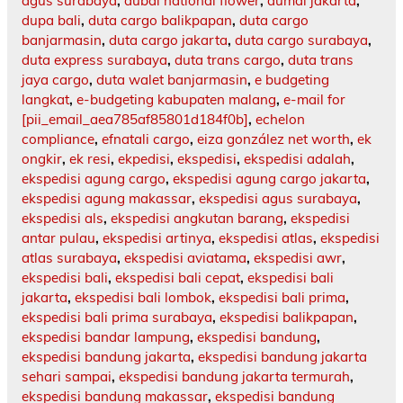
agus surabaya
,
dubai national flower
,
dumai jakarta
,
dupa bali
,
duta cargo balikpapan
,
duta cargo
banjarmasin
,
duta cargo jakarta
,
duta cargo surabaya
,
duta express surabaya
,
duta trans cargo
,
duta trans
jaya cargo
,
duta walet banjarmasin
,
e budgeting
langkat
,
e-budgeting kabupaten malang
,
e-mail for
[pii_email_aea785af85801d184f0b]
,
echelon
compliance
,
efnatali cargo
,
eiza gonzález net worth
,
ek
ongkir
,
ek resi
,
ekpedisi
,
ekspedisi
,
ekspedisi adalah
,
ekspedisi agung cargo
,
ekspedisi agung cargo jakarta
,
ekspedisi agung makassar
,
ekspedisi agus surabaya
,
ekspedisi als
,
ekspedisi angkutan barang
,
ekspedisi
antar pulau
,
ekspedisi artinya
,
ekspedisi atlas
,
ekspedisi
atlas surabaya
,
ekspedisi aviatama
,
ekspedisi awr
,
ekspedisi bali
,
ekspedisi bali cepat
,
ekspedisi bali
jakarta
,
ekspedisi bali lombok
,
ekspedisi bali prima
,
ekspedisi bali prima surabaya
,
ekspedisi balikpapan
,
ekspedisi bandar lampung
,
ekspedisi bandung
,
ekspedisi bandung jakarta
,
ekspedisi bandung jakarta
sehari sampai
,
ekspedisi bandung jakarta termurah
,
ekspedisi bandung makassar
,
ekspedisi bandung