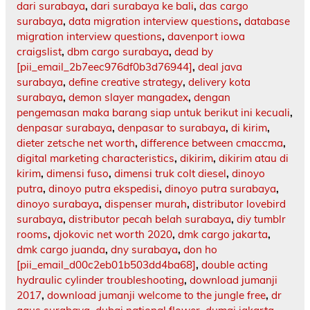
dari surabaya
,
dari surabaya ke bali
,
das cargo
surabaya
,
data migration interview questions
,
database
migration interview questions
,
davenport iowa
craigslist
,
dbm cargo surabaya
,
dead by
[pii_email_2b7eec976df0b3d76944]
,
deal java
surabaya
,
define creative strategy
,
delivery kota
surabaya
,
demon slayer mangadex
,
dengan
pengemasan maka barang siap untuk berikut ini kecuali
,
denpasar surabaya
,
denpasar to surabaya
,
di kirim
,
dieter zetsche net worth
,
difference between cmaccma
,
digital marketing characteristics
,
dikirim
,
dikirim atau di
kirim
,
dimensi fuso
,
dimensi truk colt diesel
,
dinoyo
putra
,
dinoyo putra ekspedisi
,
dinoyo putra surabaya
,
dinoyo surabaya
,
dispenser murah
,
distributor lovebird
surabaya
,
distributor pecah belah surabaya
,
diy tumblr
rooms
,
djokovic net worth 2020
,
dmk cargo jakarta
,
dmk cargo juanda
,
dny surabaya
,
don ho
[pii_email_d00c2eb01b503dd4ba68]
,
double acting
hydraulic cylinder troubleshooting
,
download jumanji
2017
,
download jumanji welcome to the jungle free
,
dr