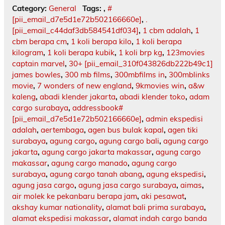
Category:
General
Tags:
,
#
[pii_email_d7e5d1e72b502166660e]
,
.
[pii_email_c44daf3db584541df034]
,
1 cbm adalah
,
1
cbm berapa cm
,
1 koli berapa kilo
,
1 koli berapa
kilogram
,
1 koli berapa kubik
,
1 koli brp kg
,
123movies
captain marvel
,
30+ [pii_email_310f043826db222b49c1]
james bowles
,
300 mb films
,
300mbfilms in
,
300mblinks
movie
,
7 wonders of new england
,
9kmovies win
,
a&w
kaleng
,
abadi klender jakarta
,
abadi klender toko
,
adam
cargo surabaya
,
addressbook#
[pii_email_d7e5d1e72b502166660e]
,
admin ekspedisi
adalah
,
aertembaga
,
agen bus bulak kapal
,
agen tiki
surabaya
,
agung cargo
,
agung cargo bali
,
agung cargo
jakarta
,
agung cargo jakarta makassar
,
agung cargo
makassar
,
agung cargo manado
,
agung cargo
surabaya
,
agung cargo tanah abang
,
agung ekspedisi
,
agung jasa cargo
,
agung jasa cargo surabaya
,
aimas
,
air molek ke pekanbaru berapa jam
,
aki pesawat
,
akshay kumar nationality
,
alamat bali prima surabaya
,
alamat ekspedisi makassar
,
alamat indah cargo banda