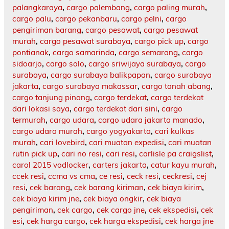
palangkaraya
,
cargo palembang
,
cargo paling murah
,
cargo palu
,
cargo pekanbaru
,
cargo pelni
,
cargo
pengiriman barang
,
cargo pesawat
,
cargo pesawat
murah
,
cargo pesawat surabaya
,
cargo pick up
,
cargo
pontianak
,
cargo samarinda
,
cargo semarang
,
cargo
sidoarjo
,
cargo solo
,
cargo sriwijaya surabaya
,
cargo
surabaya
,
cargo surabaya balikpapan
,
cargo surabaya
jakarta
,
cargo surabaya makassar
,
cargo tanah abang
,
cargo tanjung pinang
,
cargo terdekat
,
cargo terdekat
dari lokasi saya
,
cargo terdekat dari sini
,
cargo
termurah
,
cargo udara
,
cargo udara jakarta manado
,
cargo udara murah
,
cargo yogyakarta
,
cari kulkas
murah
,
cari lovebird
,
cari muatan expedisi
,
cari muatan
rutin pick up
,
cari no resi
,
cari resi
,
carlisle pa craigslist
,
carol 2015 vodlocker
,
carters jakarta
,
catur kayu murah
,
ccek resi
,
ccma vs cma
,
ce resi
,
ceck resi
,
ceckresi
,
cej
resi
,
cek barang
,
cek barang kiriman
,
cek biaya kirim
,
cek biaya kirim jne
,
cek biaya ongkir
,
cek biaya
pengiriman
,
cek cargo
,
cek cargo jne
,
cek ekspedisi
,
cek
esi
,
cek harga cargo
,
cek harga ekspedisi
,
cek harga jne