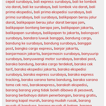
cepat surabaya
,
bali express surabaya
,
bali ke lombok
via darat
,
bali ke surabaya
,
bali lombok via darat
,
bali
prima ekspedisi
,
bali prima ekspedisi surabaya
,
bali
prima surabaya
,
bali surabaya
,
balikpapan berau jalur
darat
,
balikpapan berau jalur darat berapa jam
,
balikpapan bontang berapa jam
,
balikpapan jakarta
,
balikpapan surabaya
,
balikpapan to jakarta
,
balongsari
surabaya
,
bandara luwuk banggai
,
bandung cargo
,
bandung ke surabaya
,
bandung surabaya
,
banggai
post
,
bangka cargo express
,
banjar jakarta
,
banjarmasin jakarta
,
banjarmasin surabaya
,
banyuurip
surabaya
,
banyuwangi motor surabaya
,
barabai post
,
baraka bandung
,
baraka cargo terdekat
,
baraka cek
tarif
,
baraka ekspedisi jakarta
,
baraka ekspedisi
surabaya
,
baraka express surabaya
,
baraka express
tracking
,
baraka sarana tama bandung
,
baraka sarana
tama cek resi
,
barakaexpress
,
barakah ekspedisi
,
barang barang yang tidak boleh dibawa di pesawat
,
barang berbahaya dalam penerbangan
,
barang gratis
,
barang kapal murah
,
barang mudah rusak
,
barang
murah di bandung
,
barang murah di batam
,
barang