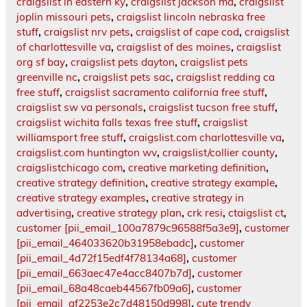
craigslist in eastern ky
,
craigslist jackson ma
,
craigslist
joplin missouri pets
,
craigslist lincoln nebraska free
stuff
,
craigslist nrv pets
,
craigslist of cape cod
,
craigslist
of charlottesville va
,
craigslist of des moines
,
craigslist
org sf bay
,
craigslist pets dayton
,
craigslist pets
greenville nc
,
craigslist pets sac
,
craigslist redding ca
free stuff
,
craigslist sacramento california free stuff
,
craigslist sw va personals
,
craigslist tucson free stuff
,
craigslist wichita falls texas free stuff
,
craigslist
williamsport free stuff
,
craigslist.com charlottesville va
,
craigslist.com huntington wv
,
craigslist/collier county
,
craigslistchicago com
,
creative marketing definition
,
creative strategy definition
,
creative strategy example
,
creative strategy examples
,
creative strategy in
advertising
,
creative strategy plan
,
crk resi
,
ctaigslist ct
,
customer [pii_email_100a7879c96588f5a3e9]
,
customer
[pii_email_464033620b31958ebadc]
,
customer
[pii_email_4d72f15edf4f78134a68]
,
customer
[pii_email_663aec47e4acc8407b7d]
,
customer
[pii_email_68a48caeb44567fb09a6]
,
customer
[pii_email_af2253e2c7d48150d998]
,
cute trendy