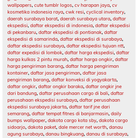
wallpapers
,
cute tumblr logos
,
cv harapan jaya
,
cv
kosmetika indonesia raya
,
cwk resi
,
cyclical inventory
,
daerah surabaya barat
,
daerah surabaya utara
,
daftar
ekspedisi
,
daftar ekspedisi di indonesia
,
daftar ekspedisi
di pekanbaru
,
daftar ekspedisi di pontianak
,
daftar
ekspedisi di samarinda
,
daftar ekspedisi di surabaya
,
daftar ekspedisi surabaya
,
daftar ekspedisi tujuan ntt
,
daftar expedisi di lombok
,
daftar harga ekspedisi
,
daftar
harga kulkas 2 pintu murah
,
daftar harga ongkir
,
daftar
harga pengiriman barang
,
daftar harga pengiriman
kontainer
,
daftar jasa pengiriman
,
daftar jasa
pengiriman barang
,
daftar konveksi di yogyakarta
,
daftar ongkir
,
daftar ongkir baraka
,
daftar ongkir jne
dari bandung
,
daftar perusahaan cargo di bali
,
daftar
perusahaan ekspedisi surabaya
,
daftar perusahaan
ekspedisi surabaya jakarta
,
daftar tarif jne dari
semarang
,
daftar tempat fitnes di banjarmasin
,
daily
bumps wallpaper
,
dakota cargo kota sby
,
dakota cargo
sidoarjo
,
dakota paket
,
dale mercer net worth
,
danau
agung surabaya
,
danau bingkuang
,
danau di surabaya
,