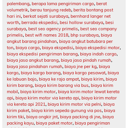
palembang
,
berapa lama pengiriman cargo
,
berat
volumetrik
,
berau tanjung redeb
,
berita bontang post
hari ini
,
berkat sejati surabaya
,
bernhard langer net
worth
,
berrada ekspedisi
,
besi hollow surabaya
,
besi
surabaya
,
best seo agency primelis
,
best seo company
primelis
,
best wifi names 2018
,
bhp surabaya
,
biaya
angkut barang pindahan
,
biaya angkut batubara per
ton
,
biaya cargo
,
biaya ekspedisi
,
biaya ekspedisi motor
,
biaya ekspedisi pengiriman barang
,
biaya indah cargo
,
biaya jasa angkut barang
,
biaya jasa pindah rumah
,
biaya jasa pindahan rumah
,
biaya jne per kg
,
biaya
kargo
,
biaya kargo barang
,
biaya kargo pesawat
,
biaya
ke labuan bajo
,
biaya ke raja ampat
,
biaya kirim
,
biaya
kirim barang
,
biaya kirim barang via bus
,
biaya kirim
mobil
,
biaya kirim motor
,
biaya kirim motor lewat kereta
api
,
biaya kirim motor via kereta api
,
biaya kirim motor
via kereta api 2021
,
biaya kirim motor via pelni
,
biaya
kirim paket
,
biaya kirim sepeda gunung via pos
,
biaya
kirim tiki
,
biaya ongkir jnt
,
biaya packing di jne
,
biaya
packing kayu
,
biaya paket motor
,
biaya pengiriman