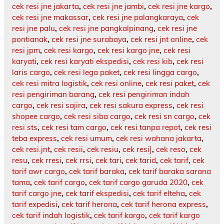
cek resi jne jakarta
,
cek resi jne jambi
,
cek resi jne kargo
,
cek resi jne makassar
,
cek resi jne palangkaraya
,
cek
resi jne palu
,
cek resi jne pangkalpinang
,
cek resi jne
pontianak
,
cek resi jne surabaya
,
cek resi jnt online
,
cek
resi jpm
,
cek resi kargo
,
cek resi kargo jne
,
cek resi
karyati
,
cek resi karyati ekspedisi
,
cek resi kib
,
cek resi
laris cargo
,
cek resi lega paket
,
cek resi lingga cargo
,
cek resi mitra logistik
,
cek resi online
,
cek resi paket
,
cek
resi pengiriman barang
,
cek resi pengiriman indah
cargo
,
cek resi sajira
,
cek resi sakura express
,
cek resi
shopee cargo
,
cek resi siba cargo
,
cek resi sn cargo
,
cek
resi sts
,
cek resi tam cargo
,
cek resi tanpa repot
,
cek resi
teba express
,
cek resi umum
,
cek resi wahana jakarta
,
cek resi.jnt
,
cek resii
,
cek resiu
,
cek resi]
,
cek reso
,
cek
resu
,
cek rresi
,
cek rrsi
,
cek tari
,
cek tarid
,
cek tarif
,
cek
tarif awr cargo
,
cek tarif baraka
,
cek tarif baraka sarana
tama
,
cek tarif cargo
,
cek tarif cargo garuda 2020
,
cek
tarif cargo jne
,
cek tarif ekspedisi
,
cek tarif elteha
,
cek
tarif expedisi
,
cek tarif herona
,
cek tarif herona express
,
cek tarif indah logistik
,
cek tarif kargo
,
cek tarif kargo