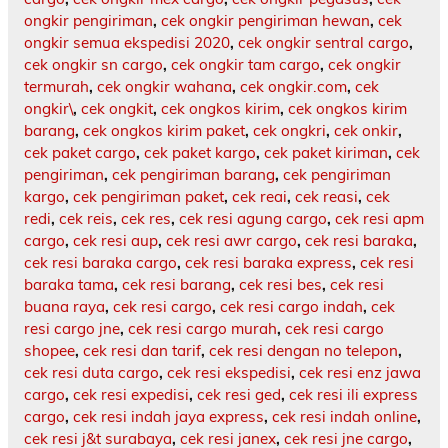
ongkir pengiriman
,
cek ongkir pengiriman hewan
,
cek
ongkir semua ekspedisi 2020
,
cek ongkir sentral cargo
,
cek ongkir sn cargo
,
cek ongkir tam cargo
,
cek ongkir
termurah
,
cek ongkir wahana
,
cek ongkir.com
,
cek
ongkir\
,
cek ongkit
,
cek ongkos kirim
,
cek ongkos kirim
barang
,
cek ongkos kirim paket
,
cek ongkri
,
cek onkir
,
cek paket cargo
,
cek paket kargo
,
cek paket kiriman
,
cek
pengiriman
,
cek pengiriman barang
,
cek pengiriman
kargo
,
cek pengiriman paket
,
cek reai
,
cek reasi
,
cek
redi
,
cek reis
,
cek res
,
cek resi agung cargo
,
cek resi apm
cargo
,
cek resi aup
,
cek resi awr cargo
,
cek resi baraka
,
cek resi baraka cargo
,
cek resi baraka express
,
cek resi
baraka tama
,
cek resi barang
,
cek resi bes
,
cek resi
buana raya
,
cek resi cargo
,
cek resi cargo indah
,
cek
resi cargo jne
,
cek resi cargo murah
,
cek resi cargo
shopee
,
cek resi dan tarif
,
cek resi dengan no telepon
,
cek resi duta cargo
,
cek resi ekspedisi
,
cek resi enz jawa
cargo
,
cek resi expedisi
,
cek resi ged
,
cek resi ili express
cargo
,
cek resi indah jaya express
,
cek resi indah online
,
cek resi j&t surabaya
,
cek resi janex
,
cek resi jne cargo
,