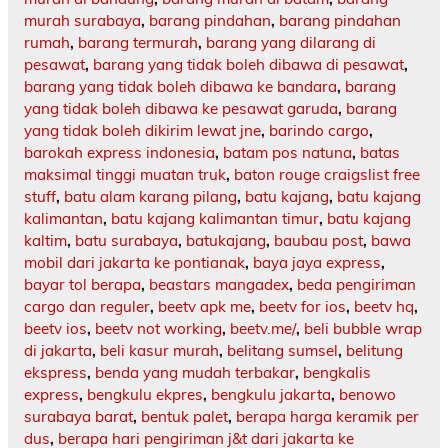
murah surabaya
,
barang pindahan
,
barang pindahan
rumah
,
barang termurah
,
barang yang dilarang di
pesawat
,
barang yang tidak boleh dibawa di pesawat
,
barang yang tidak boleh dibawa ke bandara
,
barang
yang tidak boleh dibawa ke pesawat garuda
,
barang
yang tidak boleh dikirim lewat jne
,
barindo cargo
,
barokah express indonesia
,
batam pos natuna
,
batas
maksimal tinggi muatan truk
,
baton rouge craigslist free
stuff
,
batu alam karang pilang
,
batu kajang
,
batu kajang
kalimantan
,
batu kajang kalimantan timur
,
batu kajang
kaltim
,
batu surabaya
,
batukajang
,
baubau post
,
bawa
mobil dari jakarta ke pontianak
,
baya jaya express
,
bayar tol berapa
,
beastars mangadex
,
beda pengiriman
cargo dan reguler
,
beetv apk me
,
beetv for ios
,
beetv hq
,
beetv ios
,
beetv not working
,
beetv.me/
,
beli bubble wrap
di jakarta
,
beli kasur murah
,
belitang sumsel
,
belitung
ekspress
,
benda yang mudah terbakar
,
bengkalis
express
,
bengkulu ekpres
,
bengkulu jakarta
,
benowo
surabaya barat
,
bentuk palet
,
berapa harga keramik per
dus
,
berapa hari pengiriman j&t dari jakarta ke