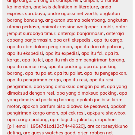
amjp cargo
,
among us transparent
,
ampah
,
amuntai
kalimantan
,
analysis definition in literature
,
anda
express surabaya
,
andre agassi net worth
,
angkutan
barang bandung
,
angkutan utama palembang
,
angkutan
utama perkasa
,
animal crossing wallpaper tumblr
,
antar
jemput surabaya timur
,
anteraja banjarmasin
,
anteraja
cabang banjarmasin
,
apa arti ekspedisi
,
apa itu cargo
,
apa itu cbm dalam pengiriman
,
apa itu daerah pabean
,
apa itu ekspedisi
,
apa itu expedisi
,
apa itu fcl
,
apa itu
kargo
,
apa itu lcl
,
apa itu mh dalam pengiriman barang
,
apa itu nomor resi
,
apa itu packing
,
apa itu packing
barang
,
apa itu palet
,
apa itu pallet
,
apa itu pengepakan
,
apa itu pengiriman cargo
,
apa itu resi
,
apa itu resi
pengiriman
,
apa yang dimaksud dengan palet
,
apa yang
dimaksud dengan resi
,
apa yang dimaksud packing
,
apa
yang dimaksud packing barang
,
apakah jne bisa kirim
motor
,
apakah parfum bisa dibawa ke pesawat
,
apakah
pengiriman kargo aman
,
api cek resi
,
apkpure showbox
,
apm cargo padang
,
apm logistic jakarta
,
arapahoe
[pii_email_195e7d1cd12c74449620]
,
are corpsesykkuno
dating
,
are guess watches good
,
arjen robben net