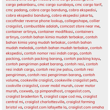
cargo pekanbaru
,
cmc cargo surabaya
,
cmc cargo tarif
,
cmc padang
,
cobra cargo bandung
,
cobra ekspedisi
,
cobra ekspedisi bandung
,
cobra ekspedisi jakarta
,
cocofinder reverse phone lookup
,
collegeshape
,
collier
craigslist
,
combustible adalah
,
comcast store near me
,
container artinya
,
container modifikasi
,
containers
artinya
,
contoh bahan kimia mudah terbakar
,
contoh
bahan kimia yang mudah terbakar
,
contoh bahan
mudah meledak
,
contoh bahan mudah terbakar
,
contoh
ekspedisi
,
contoh nomor resi indah cargo
,
contoh
packing
,
contoh packing barang
,
contoh packing kayu
,
contoh pengiriman paket barang
,
contoh resi
,
contoh
resi indah cargo
,
contoh resi jne palsu
,
contoh resi
pengiriman
,
contoh resi pengiriman barang
,
contoh
volume
,
cookeville craiglist
,
cookeville craigslist pets
,
cookville craigslist
,
cover mobil murah
,
cover motor
murah
,
coxweb
,
cp pimpandhost
,
crageslist.com
,
craiglist bradenton fl
,
craiglist cape cod ma
,
craiglist
central mi
,
craiglist charlottesville
,
craiglist farming
bristol va
,
craiglist.com lafayette la
,
craiglist.com omaha