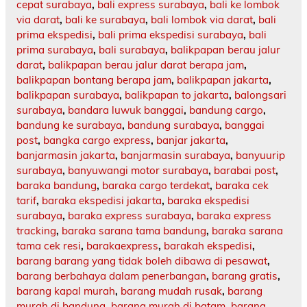
cepat surabaya
,
bali express surabaya
,
bali ke lombok
via darat
,
bali ke surabaya
,
bali lombok via darat
,
bali
prima ekspedisi
,
bali prima ekspedisi surabaya
,
bali
prima surabaya
,
bali surabaya
,
balikpapan berau jalur
darat
,
balikpapan berau jalur darat berapa jam
,
balikpapan bontang berapa jam
,
balikpapan jakarta
,
balikpapan surabaya
,
balikpapan to jakarta
,
balongsari
surabaya
,
bandara luwuk banggai
,
bandung cargo
,
bandung ke surabaya
,
bandung surabaya
,
banggai
post
,
bangka cargo express
,
banjar jakarta
,
banjarmasin jakarta
,
banjarmasin surabaya
,
banyuurip
surabaya
,
banyuwangi motor surabaya
,
barabai post
,
baraka bandung
,
baraka cargo terdekat
,
baraka cek
tarif
,
baraka ekspedisi jakarta
,
baraka ekspedisi
surabaya
,
baraka express surabaya
,
baraka express
tracking
,
baraka sarana tama bandung
,
baraka sarana
tama cek resi
,
barakaexpress
,
barakah ekspedisi
,
barang barang yang tidak boleh dibawa di pesawat
,
barang berbahaya dalam penerbangan
,
barang gratis
,
barang kapal murah
,
barang mudah rusak
,
barang
murah di bandung
,
barang murah di batam
,
barang