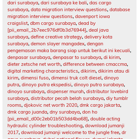
dari surabaya
,
dari surabaya ke bali
,
das cargo
surabaya
,
data migration interview questions
,
database
migration interview questions
,
davenport iowa
craigslist
,
dbm cargo surabaya
,
dead by
[pii_email_2b7eec976df0b3d76944]
,
deal java
surabaya
,
define creative strategy
,
delivery kota
surabaya
,
demon slayer mangadex
,
dengan
pengemasan maka barang siap untuk berikut ini kecuali
,
denpasar surabaya
,
denpasar to surabaya
,
di kirim
,
dieter zetsche net worth
,
difference between cmaccma
,
digital marketing characteristics
,
dikirim
,
dikirim atau di
kirim
,
dimensi fuso
,
dimensi truk colt diesel
,
dinoyo
putra
,
dinoyo putra ekspedisi
,
dinoyo putra surabaya
,
dinoyo surabaya
,
dispenser murah
,
distributor lovebird
surabaya
,
distributor pecah belah surabaya
,
diy tumblr
rooms
,
djokovic net worth 2020
,
dmk cargo jakarta
,
dmk cargo juanda
,
dny surabaya
,
don ho
[pii_email_d00c2eb01b503dd4ba68]
,
double acting
hydraulic cylinder troubleshooting
,
download jumanji
2017
,
download jumanji welcome to the jungle free
,
dr