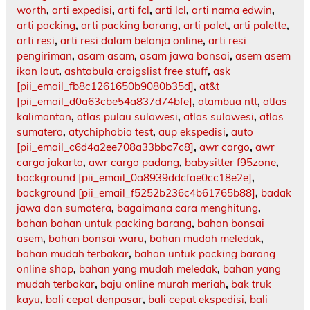
worth
,
arti expedisi
,
arti fcl
,
arti lcl
,
arti nama edwin
,
arti packing
,
arti packing barang
,
arti palet
,
arti palette
,
arti resi
,
arti resi dalam belanja online
,
arti resi
pengiriman
,
asam asam
,
asam jawa bonsai
,
asem asem
ikan laut
,
ashtabula craigslist free stuff
,
ask
[pii_email_fb8c1261650b9080b35d]
,
at&t
[pii_email_d0a63cbe54a837d74bfe]
,
atambua ntt
,
atlas
kalimantan
,
atlas pulau sulawesi
,
atlas sulawesi
,
atlas
sumatera
,
atychiphobia test
,
aup ekspedisi
,
auto
[pii_email_c6d4a2ee708a33bbc7c8]
,
awr cargo
,
awr
cargo jakarta
,
awr cargo padang
,
babysitter f95zone
,
background [pii_email_0a8939ddcfae0cc18e2e]
,
background [pii_email_f5252b236c4b61765b88]
,
badak
jawa dan sumatera
,
bagaimana cara menghitung
,
bahan bahan untuk packing barang
,
bahan bonsai
asem
,
bahan bonsai waru
,
bahan mudah meledak
,
bahan mudah terbakar
,
bahan untuk packing barang
online shop
,
bahan yang mudah meledak
,
bahan yang
mudah terbakar
,
baju online murah meriah
,
bak truk
kayu
,
bali cepat denpasar
,
bali cepat ekspedisi
,
bali