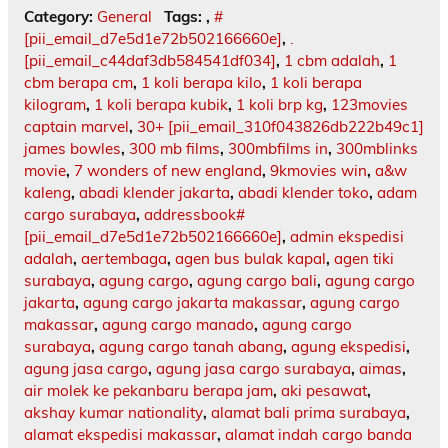
Category:
General
Tags:
,
#
[pii_email_d7e5d1e72b502166660e]
,
.
[pii_email_c44daf3db584541df034]
,
1 cbm adalah
,
1
cbm berapa cm
,
1 koli berapa kilo
,
1 koli berapa
kilogram
,
1 koli berapa kubik
,
1 koli brp kg
,
123movies
captain marvel
,
30+ [pii_email_310f043826db222b49c1]
james bowles
,
300 mb films
,
300mbfilms in
,
300mblinks
movie
,
7 wonders of new england
,
9kmovies win
,
a&w
kaleng
,
abadi klender jakarta
,
abadi klender toko
,
adam
cargo surabaya
,
addressbook#
[pii_email_d7e5d1e72b502166660e]
,
admin ekspedisi
adalah
,
aertembaga
,
agen bus bulak kapal
,
agen tiki
surabaya
,
agung cargo
,
agung cargo bali
,
agung cargo
jakarta
,
agung cargo jakarta makassar
,
agung cargo
makassar
,
agung cargo manado
,
agung cargo
surabaya
,
agung cargo tanah abang
,
agung ekspedisi
,
agung jasa cargo
,
agung jasa cargo surabaya
,
aimas
,
air molek ke pekanbaru berapa jam
,
aki pesawat
,
akshay kumar nationality
,
alamat bali prima surabaya
,
alamat ekspedisi makassar
,
alamat indah cargo banda