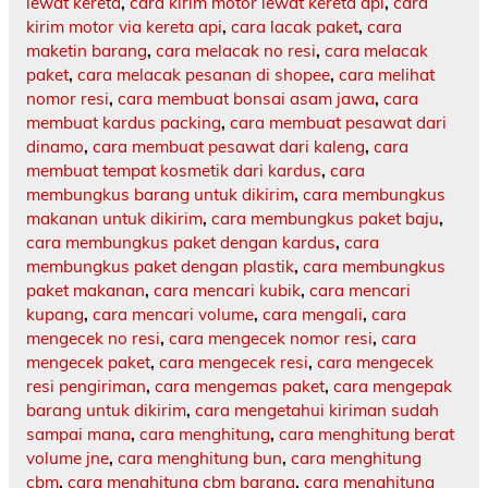
lewat kereta
,
cara kirim motor lewat kereta api
,
cara
kirim motor via kereta api
,
cara lacak paket
,
cara
maketin barang
,
cara melacak no resi
,
cara melacak
paket
,
cara melacak pesanan di shopee
,
cara melihat
nomor resi
,
cara membuat bonsai asam jawa
,
cara
membuat kardus packing
,
cara membuat pesawat dari
dinamo
,
cara membuat pesawat dari kaleng
,
cara
membuat tempat kosmetik dari kardus
,
cara
membungkus barang untuk dikirim
,
cara membungkus
makanan untuk dikirim
,
cara membungkus paket baju
,
cara membungkus paket dengan kardus
,
cara
membungkus paket dengan plastik
,
cara membungkus
paket makanan
,
cara mencari kubik
,
cara mencari
kupang
,
cara mencari volume
,
cara mengali
,
cara
mengecek no resi
,
cara mengecek nomor resi
,
cara
mengecek paket
,
cara mengecek resi
,
cara mengecek
resi pengiriman
,
cara mengemas paket
,
cara mengepak
barang untuk dikirim
,
cara mengetahui kiriman sudah
sampai mana
,
cara menghitung
,
cara menghitung berat
volume jne
,
cara menghitung bun
,
cara menghitung
cbm
,
cara menghitung cbm barang
,
cara menghitung