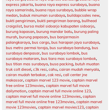
express jakarta
,
buana raya express surabaya
,
buana
raya samarinda
,
buana raya surabaya
,
bubble wrap
medan
,
bubuk minuman surabaya
,
buildapcsales new
,
bukti pengiriman
,
bukti pengiriman barang
,
bullhead
craigslist
,
bursa mobil sidoarjo kabupaten sidoarjo
,
burung kapasan
,
burung mandar batu
,
burung paling
murah
,
burung papasan
,
bus banjarmasin
palangkaraya
,
bus cargo
,
bus harapan jaya surabaya
,
bus metro permai toraja
,
bus surabaya bandung
,
bus
surabaya denpasar
,
bus surabaya lombok
,
bus
surabaya mataram
,
bus tiara mas surabaya lombok
,
bus titian mas surabaya
,
busa packing
,
butuh muatan
truk colt diesel
,
c3k resi
,
cahu
,
cairan mudah menyala
,
cairan mudah terbakar
,
cak resi
,
call center jne
makassar
,
captain marvel 123 movie
,
captain marvel
free online 123movies
,
captain marvel full movie
dailymotion
,
captain marvel full movie online 123
,
captain marvel full movie online 123movies
,
captain
marvel full movie online free 123movies
,
captain marvel
movie 123movies
,
captain marvel movies123
,
captain