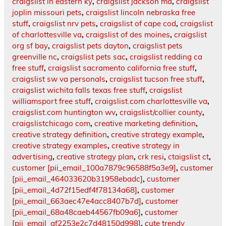
craigslist in eastern ky
,
craigslist jackson ma
,
craigslist
joplin missouri pets
,
craigslist lincoln nebraska free
stuff
,
craigslist nrv pets
,
craigslist of cape cod
,
craigslist
of charlottesville va
,
craigslist of des moines
,
craigslist
org sf bay
,
craigslist pets dayton
,
craigslist pets
greenville nc
,
craigslist pets sac
,
craigslist redding ca
free stuff
,
craigslist sacramento california free stuff
,
craigslist sw va personals
,
craigslist tucson free stuff
,
craigslist wichita falls texas free stuff
,
craigslist
williamsport free stuff
,
craigslist.com charlottesville va
,
craigslist.com huntington wv
,
craigslist/collier county
,
craigslistchicago com
,
creative marketing definition
,
creative strategy definition
,
creative strategy example
,
creative strategy examples
,
creative strategy in
advertising
,
creative strategy plan
,
crk resi
,
ctaigslist ct
,
customer [pii_email_100a7879c96588f5a3e9]
,
customer
[pii_email_464033620b31958ebadc]
,
customer
[pii_email_4d72f15edf4f78134a68]
,
customer
[pii_email_663aec47e4acc8407b7d]
,
customer
[pii_email_68a48caeb44567fb09a6]
,
customer
[pii_email_af2253e2c7d48150d998]
,
cute trendy