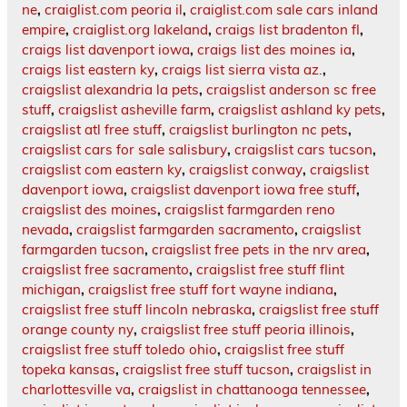
ne
,
craiglist.com peoria il
,
craiglist.com sale cars inland
empire
,
craiglist.org lakeland
,
craigs list bradenton fl
,
craigs list davenport iowa
,
craigs list des moines ia
,
craigs list eastern ky
,
craigs list sierra vista az.
,
craigslist alexandria la pets
,
craigslist anderson sc free
stuff
,
craigslist asheville farm
,
craigslist ashland ky pets
,
craigslist atl free stuff
,
craigslist burlington nc pets
,
craigslist cars for sale salisbury
,
craigslist cars tucson
,
craigslist com eastern ky
,
craigslist conway
,
craigslist
davenport iowa
,
craigslist davenport iowa free stuff
,
craigslist des moines
,
craigslist farmgarden reno
nevada
,
craigslist farmgarden sacramento
,
craigslist
farmgarden tucson
,
craigslist free pets in the nrv area
,
craigslist free sacramento
,
craigslist free stuff flint
michigan
,
craigslist free stuff fort wayne indiana
,
craigslist free stuff lincoln nebraska
,
craigslist free stuff
orange county ny
,
craigslist free stuff peoria illinois
,
craigslist free stuff toledo ohio
,
craigslist free stuff
topeka kansas
,
craigslist free stuff tucson
,
craigslist in
charlottesville va
,
craigslist in chattanooga tennessee
,