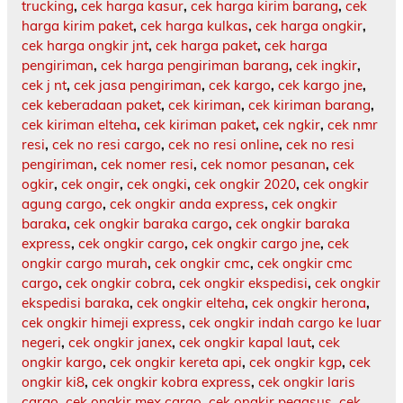
trucking
,
cek harga kasur
,
cek harga kirim barang
,
cek
harga kirim paket
,
cek harga kulkas
,
cek harga ongkir
,
cek harga ongkir jnt
,
cek harga paket
,
cek harga
pengiriman
,
cek harga pengiriman barang
,
cek ingkir
,
cek j nt
,
cek jasa pengiriman
,
cek kargo
,
cek kargo jne
,
cek keberadaan paket
,
cek kiriman
,
cek kiriman barang
,
cek kiriman elteha
,
cek kiriman paket
,
cek ngkir
,
cek nmr
resi
,
cek no resi cargo
,
cek no resi online
,
cek no resi
pengiriman
,
cek nomer resi
,
cek nomor pesanan
,
cek
ogkir
,
cek ongir
,
cek ongki
,
cek ongkir 2020
,
cek ongkir
agung cargo
,
cek ongkir anda express
,
cek ongkir
baraka
,
cek ongkir baraka cargo
,
cek ongkir baraka
express
,
cek ongkir cargo
,
cek ongkir cargo jne
,
cek
ongkir cargo murah
,
cek ongkir cmc
,
cek ongkir cmc
cargo
,
cek ongkir cobra
,
cek ongkir ekspedisi
,
cek ongkir
ekspedisi baraka
,
cek ongkir elteha
,
cek ongkir herona
,
cek ongkir himeji express
,
cek ongkir indah cargo ke luar
negeri
,
cek ongkir janex
,
cek ongkir kapal laut
,
cek
ongkir kargo
,
cek ongkir kereta api
,
cek ongkir kgp
,
cek
ongkir ki8
,
cek ongkir kobra express
,
cek ongkir laris
cargo
,
cek ongkir mex cargo
,
cek ongkir pegasus
,
cek