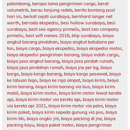
palembang
,
berapa lama pengiriman cargo
,
berat
volumetrik
,
berau tanjung redeb
,
berita bontang post
hari ini
,
berkat sejati surabaya
,
bernhard langer net
worth
,
berrada ekspedisi
,
besi hollow surabaya
,
besi
surabaya
,
best seo agency primelis
,
best seo company
primelis
,
best wifi names 2018
,
bhp surabaya
,
biaya
angkut barang pindahan
,
biaya angkut batubara per
ton
,
biaya cargo
,
biaya ekspedisi
,
biaya ekspedisi motor
,
biaya ekspedisi pengiriman barang
,
biaya indah cargo
,
biaya jasa angkut barang
,
biaya jasa pindah rumah
,
biaya jasa pindahan rumah
,
biaya jne per kg
,
biaya
kargo
,
biaya kargo barang
,
biaya kargo pesawat
,
biaya
ke labuan bajo
,
biaya ke raja ampat
,
biaya kirim
,
biaya
kirim barang
,
biaya kirim barang via bus
,
biaya kirim
mobil
,
biaya kirim motor
,
biaya kirim motor lewat kereta
api
,
biaya kirim motor via kereta api
,
biaya kirim motor
via kereta api 2021
,
biaya kirim motor via pelni
,
biaya
kirim paket
,
biaya kirim sepeda gunung via pos
,
biaya
kirim tiki
,
biaya ongkir jnt
,
biaya packing di jne
,
biaya
packing kayu
,
biaya paket motor
,
biaya pengiriman