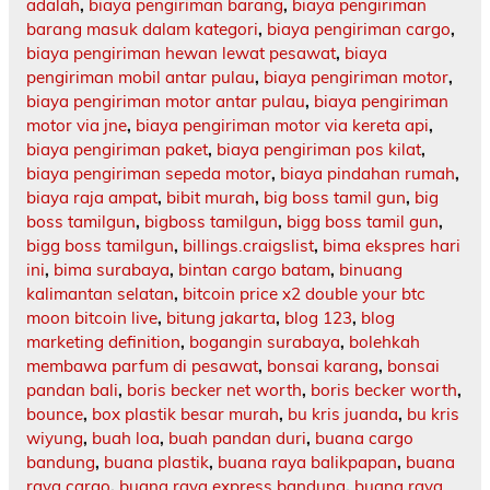
adalah
,
biaya pengiriman barang
,
biaya pengiriman
barang masuk dalam kategori
,
biaya pengiriman cargo
,
biaya pengiriman hewan lewat pesawat
,
biaya
pengiriman mobil antar pulau
,
biaya pengiriman motor
,
biaya pengiriman motor antar pulau
,
biaya pengiriman
motor via jne
,
biaya pengiriman motor via kereta api
,
biaya pengiriman paket
,
biaya pengiriman pos kilat
,
biaya pengiriman sepeda motor
,
biaya pindahan rumah
,
biaya raja ampat
,
bibit murah
,
big boss tamil gun
,
big
boss tamilgun
,
bigboss tamilgun
,
bigg boss tamil gun
,
bigg boss tamilgun
,
billings.craigslist
,
bima ekspres hari
ini
,
bima surabaya
,
bintan cargo batam
,
binuang
kalimantan selatan
,
bitcoin price x2 double your btc
moon bitcoin live
,
bitung jakarta
,
blog 123
,
blog
marketing definition
,
bogangin surabaya
,
bolehkah
membawa parfum di pesawat
,
bonsai karang
,
bonsai
pandan bali
,
boris becker net worth
,
boris becker worth
,
bounce
,
box plastik besar murah
,
bu kris juanda
,
bu kris
wiyung
,
buah loa
,
buah pandan duri
,
buana cargo
bandung
,
buana plastik
,
buana raya balikpapan
,
buana
raya cargo
,
buana raya express bandung
,
buana raya