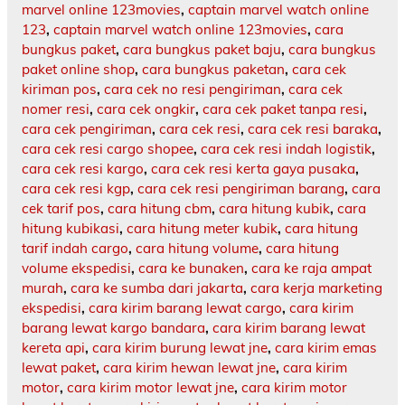
marvel online 123movies
,
captain marvel watch online
123
,
captain marvel watch online 123movies
,
cara
bungkus paket
,
cara bungkus paket baju
,
cara bungkus
paket online shop
,
cara bungkus paketan
,
cara cek
kiriman pos
,
cara cek no resi pengiriman
,
cara cek
nomer resi
,
cara cek ongkir
,
cara cek paket tanpa resi
,
cara cek pengiriman
,
cara cek resi
,
cara cek resi baraka
,
cara cek resi cargo shopee
,
cara cek resi indah logistik
,
cara cek resi kargo
,
cara cek resi kerta gaya pusaka
,
cara cek resi kgp
,
cara cek resi pengiriman barang
,
cara
cek tarif pos
,
cara hitung cbm
,
cara hitung kubik
,
cara
hitung kubikasi
,
cara hitung meter kubik
,
cara hitung
tarif indah cargo
,
cara hitung volume
,
cara hitung
volume ekspedisi
,
cara ke bunaken
,
cara ke raja ampat
murah
,
cara ke sumba dari jakarta
,
cara kerja marketing
ekspedisi
,
cara kirim barang lewat cargo
,
cara kirim
barang lewat kargo bandara
,
cara kirim barang lewat
kereta api
,
cara kirim burung lewat jne
,
cara kirim emas
lewat paket
,
cara kirim hewan lewat jne
,
cara kirim
motor
,
cara kirim motor lewat jne
,
cara kirim motor