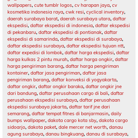
wallpapers
,
cute tumblr logos
,
cv harapan jaya
,
cv
kosmetika indonesia raya
,
cwk resi
,
cyclical inventory
,
daerah surabaya barat
,
daerah surabaya utara
,
daftar
ekspedisi
,
daftar ekspedisi di indonesia
,
daftar ekspedisi
di pekanbaru
,
daftar ekspedisi di pontianak
,
daftar
ekspedisi di samarinda
,
daftar ekspedisi di surabaya
,
daftar ekspedisi surabaya
,
daftar ekspedisi tujuan ntt
,
daftar expedisi di lombok
,
daftar harga ekspedisi
,
daftar
harga kulkas 2 pintu murah
,
daftar harga ongkir
,
daftar
harga pengiriman barang
,
daftar harga pengiriman
kontainer
,
daftar jasa pengiriman
,
daftar jasa
pengiriman barang
,
daftar konveksi di yogyakarta
,
daftar ongkir
,
daftar ongkir baraka
,
daftar ongkir jne
dari bandung
,
daftar perusahaan cargo di bali
,
daftar
perusahaan ekspedisi surabaya
,
daftar perusahaan
ekspedisi surabaya jakarta
,
daftar tarif jne dari
semarang
,
daftar tempat fitnes di banjarmasin
,
daily
bumps wallpaper
,
dakota cargo kota sby
,
dakota cargo
sidoarjo
,
dakota paket
,
dale mercer net worth
,
danau
agung surabaya
,
danau bingkuang
,
danau di surabaya
,