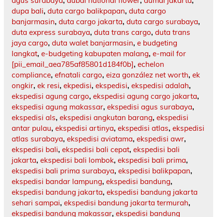
agus surabaya
,
dubai national flower
,
dumai jakarta
,
dupa bali
,
duta cargo balikpapan
,
duta cargo
banjarmasin
,
duta cargo jakarta
,
duta cargo surabaya
,
duta express surabaya
,
duta trans cargo
,
duta trans
jaya cargo
,
duta walet banjarmasin
,
e budgeting
langkat
,
e-budgeting kabupaten malang
,
e-mail for
[pii_email_aea785af85801d184f0b]
,
echelon
compliance
,
efnatali cargo
,
eiza gonzález net worth
,
ek
ongkir
,
ek resi
,
ekpedisi
,
ekspedisi
,
ekspedisi adalah
,
ekspedisi agung cargo
,
ekspedisi agung cargo jakarta
,
ekspedisi agung makassar
,
ekspedisi agus surabaya
,
ekspedisi als
,
ekspedisi angkutan barang
,
ekspedisi
antar pulau
,
ekspedisi artinya
,
ekspedisi atlas
,
ekspedisi
atlas surabaya
,
ekspedisi aviatama
,
ekspedisi awr
,
ekspedisi bali
,
ekspedisi bali cepat
,
ekspedisi bali
jakarta
,
ekspedisi bali lombok
,
ekspedisi bali prima
,
ekspedisi bali prima surabaya
,
ekspedisi balikpapan
,
ekspedisi bandar lampung
,
ekspedisi bandung
,
ekspedisi bandung jakarta
,
ekspedisi bandung jakarta
sehari sampai
,
ekspedisi bandung jakarta termurah
,
ekspedisi bandung makassar
,
ekspedisi bandung