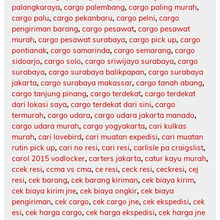
palangkaraya
,
cargo palembang
,
cargo paling murah
,
cargo palu
,
cargo pekanbaru
,
cargo pelni
,
cargo
pengiriman barang
,
cargo pesawat
,
cargo pesawat
murah
,
cargo pesawat surabaya
,
cargo pick up
,
cargo
pontianak
,
cargo samarinda
,
cargo semarang
,
cargo
sidoarjo
,
cargo solo
,
cargo sriwijaya surabaya
,
cargo
surabaya
,
cargo surabaya balikpapan
,
cargo surabaya
jakarta
,
cargo surabaya makassar
,
cargo tanah abang
,
cargo tanjung pinang
,
cargo terdekat
,
cargo terdekat
dari lokasi saya
,
cargo terdekat dari sini
,
cargo
termurah
,
cargo udara
,
cargo udara jakarta manado
,
cargo udara murah
,
cargo yogyakarta
,
cari kulkas
murah
,
cari lovebird
,
cari muatan expedisi
,
cari muatan
rutin pick up
,
cari no resi
,
cari resi
,
carlisle pa craigslist
,
carol 2015 vodlocker
,
carters jakarta
,
catur kayu murah
,
ccek resi
,
ccma vs cma
,
ce resi
,
ceck resi
,
ceckresi
,
cej
resi
,
cek barang
,
cek barang kiriman
,
cek biaya kirim
,
cek biaya kirim jne
,
cek biaya ongkir
,
cek biaya
pengiriman
,
cek cargo
,
cek cargo jne
,
cek ekspedisi
,
cek
esi
,
cek harga cargo
,
cek harga ekspedisi
,
cek harga jne