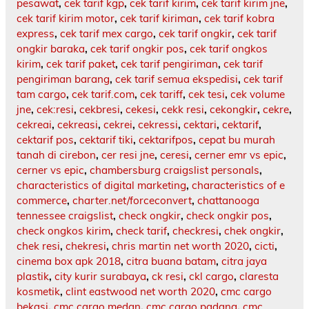
pesawat
,
cek tarif kgp
,
cek tarif kirim
,
cek tarif kirim jne
,
cek tarif kirim motor
,
cek tarif kiriman
,
cek tarif kobra
express
,
cek tarif mex cargo
,
cek tarif ongkir
,
cek tarif
ongkir baraka
,
cek tarif ongkir pos
,
cek tarif ongkos
kirim
,
cek tarif paket
,
cek tarif pengiriman
,
cek tarif
pengiriman barang
,
cek tarif semua ekspedisi
,
cek tarif
tam cargo
,
cek tarif.com
,
cek tariff
,
cek tesi
,
cek volume
jne
,
cek:resi
,
cekbresi
,
cekesi
,
cekk resi
,
cekongkir
,
cekre
,
cekreai
,
cekreasi
,
cekrei
,
cekressi
,
cektari
,
cektarif
,
cektarif pos
,
cektarif tiki
,
cektarifpos
,
cepat bu murah
tanah di cirebon
,
cer resi jne
,
ceresi
,
cerner emr vs epic
,
cerner vs epic
,
chambersburg craigslist personals
,
characteristics of digital marketing
,
characteristics of e
commerce
,
charter.net/forceconvert
,
chattanooga
tennessee craigslist
,
check ongkir
,
check ongkir pos
,
check ongkos kirim
,
check tarif
,
checkresi
,
chek ongkir
,
chek resi
,
chekresi
,
chris martin net worth 2020
,
cicti
,
cinema box apk 2018
,
citra buana batam
,
citra jaya
plastik
,
city kurir surabaya
,
ck resi
,
ckl cargo
,
claresta
kosmetik
,
clint eastwood net worth 2020
,
cmc cargo
bekasi
,
cmc cargo medan
,
cmc cargo padang
,
cmc