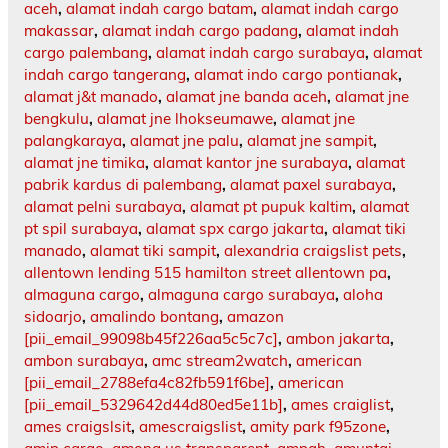
aceh
,
alamat indah cargo batam
,
alamat indah cargo
makassar
,
alamat indah cargo padang
,
alamat indah
cargo palembang
,
alamat indah cargo surabaya
,
alamat
indah cargo tangerang
,
alamat indo cargo pontianak
,
alamat j&t manado
,
alamat jne banda aceh
,
alamat jne
bengkulu
,
alamat jne lhokseumawe
,
alamat jne
palangkaraya
,
alamat jne palu
,
alamat jne sampit
,
alamat jne timika
,
alamat kantor jne surabaya
,
alamat
pabrik kardus di palembang
,
alamat paxel surabaya
,
alamat pelni surabaya
,
alamat pt pupuk kaltim
,
alamat
pt spil surabaya
,
alamat spx cargo jakarta
,
alamat tiki
manado
,
alamat tiki sampit
,
alexandria craigslist pets
,
allentown lending 515 hamilton street allentown pa
,
almaguna cargo
,
almaguna cargo surabaya
,
aloha
sidoarjo
,
amalindo bontang
,
amazon
[pii_email_99098b45f226aa5c5c7c]
,
ambon jakarta
,
ambon surabaya
,
amc stream2watch
,
american
[pii_email_2788efa4c82fb591f6be]
,
american
[pii_email_5329642d44d80ed5e11b]
,
ames craiglist
,
ames craigslsit
,
amescraigslist
,
amity park f95zone
,