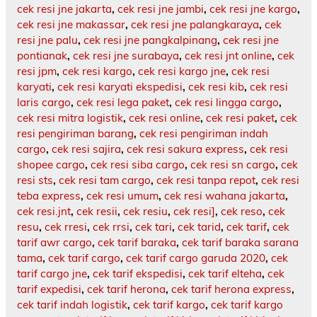
cek resi jne jakarta
,
cek resi jne jambi
,
cek resi jne kargo
,
cek resi jne makassar
,
cek resi jne palangkaraya
,
cek
resi jne palu
,
cek resi jne pangkalpinang
,
cek resi jne
pontianak
,
cek resi jne surabaya
,
cek resi jnt online
,
cek
resi jpm
,
cek resi kargo
,
cek resi kargo jne
,
cek resi
karyati
,
cek resi karyati ekspedisi
,
cek resi kib
,
cek resi
laris cargo
,
cek resi lega paket
,
cek resi lingga cargo
,
cek resi mitra logistik
,
cek resi online
,
cek resi paket
,
cek
resi pengiriman barang
,
cek resi pengiriman indah
cargo
,
cek resi sajira
,
cek resi sakura express
,
cek resi
shopee cargo
,
cek resi siba cargo
,
cek resi sn cargo
,
cek
resi sts
,
cek resi tam cargo
,
cek resi tanpa repot
,
cek resi
teba express
,
cek resi umum
,
cek resi wahana jakarta
,
cek resi.jnt
,
cek resii
,
cek resiu
,
cek resi]
,
cek reso
,
cek
resu
,
cek rresi
,
cek rrsi
,
cek tari
,
cek tarid
,
cek tarif
,
cek
tarif awr cargo
,
cek tarif baraka
,
cek tarif baraka sarana
tama
,
cek tarif cargo
,
cek tarif cargo garuda 2020
,
cek
tarif cargo jne
,
cek tarif ekspedisi
,
cek tarif elteha
,
cek
tarif expedisi
,
cek tarif herona
,
cek tarif herona express
,
cek tarif indah logistik
,
cek tarif kargo
,
cek tarif kargo