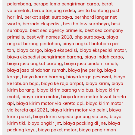
palembang
,
berapa lama pengiriman cargo
,
berat
volumetrik
,
berau tanjung redeb
,
berita bontang post
hari ini
,
berkat sejati surabaya
,
bernhard langer net
worth
,
berrada ekspedisi
,
besi hollow surabaya
,
besi
surabaya
,
best seo agency primelis
,
best seo company
primelis
,
best wifi names 2018
,
bhp surabaya
,
biaya
angkut barang pindahan
,
biaya angkut batubara per
ton
,
biaya cargo
,
biaya ekspedisi
,
biaya ekspedisi motor
,
biaya ekspedisi pengiriman barang
,
biaya indah cargo
,
biaya jasa angkut barang
,
biaya jasa pindah rumah
,
biaya jasa pindahan rumah
,
biaya jne per kg
,
biaya
kargo
,
biaya kargo barang
,
biaya kargo pesawat
,
biaya
ke labuan bajo
,
biaya ke raja ampat
,
biaya kirim
,
biaya
kirim barang
,
biaya kirim barang via bus
,
biaya kirim
mobil
,
biaya kirim motor
,
biaya kirim motor lewat kereta
api
,
biaya kirim motor via kereta api
,
biaya kirim motor
via kereta api 2021
,
biaya kirim motor via pelni
,
biaya
kirim paket
,
biaya kirim sepeda gunung via pos
,
biaya
kirim tiki
,
biaya ongkir jnt
,
biaya packing di jne
,
biaya
packing kayu
,
biaya paket motor
,
biaya pengiriman