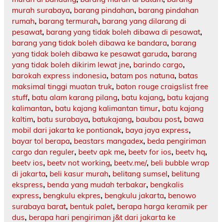
murah surabaya
,
barang pindahan
,
barang pindahan
rumah
,
barang termurah
,
barang yang dilarang di
pesawat
,
barang yang tidak boleh dibawa di pesawat
,
barang yang tidak boleh dibawa ke bandara
,
barang
yang tidak boleh dibawa ke pesawat garuda
,
barang
yang tidak boleh dikirim lewat jne
,
barindo cargo
,
barokah express indonesia
,
batam pos natuna
,
batas
maksimal tinggi muatan truk
,
baton rouge craigslist free
stuff
,
batu alam karang pilang
,
batu kajang
,
batu kajang
kalimantan
,
batu kajang kalimantan timur
,
batu kajang
kaltim
,
batu surabaya
,
batukajang
,
baubau post
,
bawa
mobil dari jakarta ke pontianak
,
baya jaya express
,
bayar tol berapa
,
beastars mangadex
,
beda pengiriman
cargo dan reguler
,
beetv apk me
,
beetv for ios
,
beetv hq
,
beetv ios
,
beetv not working
,
beetv.me/
,
beli bubble wrap
di jakarta
,
beli kasur murah
,
belitang sumsel
,
belitung
ekspress
,
benda yang mudah terbakar
,
bengkalis
express
,
bengkulu ekpres
,
bengkulu jakarta
,
benowo
surabaya barat
,
bentuk palet
,
berapa harga keramik per
dus
,
berapa hari pengiriman j&t dari jakarta ke