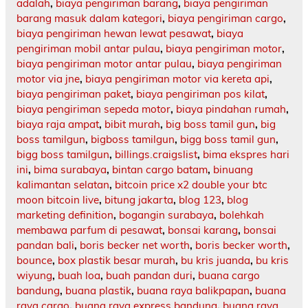
adalah
,
biaya pengiriman barang
,
biaya pengiriman
barang masuk dalam kategori
,
biaya pengiriman cargo
,
biaya pengiriman hewan lewat pesawat
,
biaya
pengiriman mobil antar pulau
,
biaya pengiriman motor
,
biaya pengiriman motor antar pulau
,
biaya pengiriman
motor via jne
,
biaya pengiriman motor via kereta api
,
biaya pengiriman paket
,
biaya pengiriman pos kilat
,
biaya pengiriman sepeda motor
,
biaya pindahan rumah
,
biaya raja ampat
,
bibit murah
,
big boss tamil gun
,
big
boss tamilgun
,
bigboss tamilgun
,
bigg boss tamil gun
,
bigg boss tamilgun
,
billings.craigslist
,
bima ekspres hari
ini
,
bima surabaya
,
bintan cargo batam
,
binuang
kalimantan selatan
,
bitcoin price x2 double your btc
moon bitcoin live
,
bitung jakarta
,
blog 123
,
blog
marketing definition
,
bogangin surabaya
,
bolehkah
membawa parfum di pesawat
,
bonsai karang
,
bonsai
pandan bali
,
boris becker net worth
,
boris becker worth
,
bounce
,
box plastik besar murah
,
bu kris juanda
,
bu kris
wiyung
,
buah loa
,
buah pandan duri
,
buana cargo
bandung
,
buana plastik
,
buana raya balikpapan
,
buana
raya cargo
,
buana raya express bandung
,
buana raya