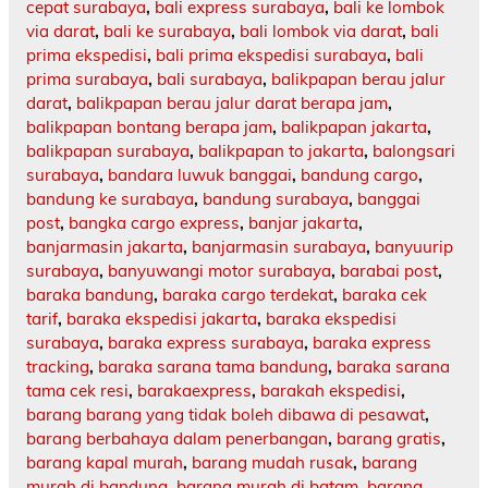
cepat surabaya
,
bali express surabaya
,
bali ke lombok
via darat
,
bali ke surabaya
,
bali lombok via darat
,
bali
prima ekspedisi
,
bali prima ekspedisi surabaya
,
bali
prima surabaya
,
bali surabaya
,
balikpapan berau jalur
darat
,
balikpapan berau jalur darat berapa jam
,
balikpapan bontang berapa jam
,
balikpapan jakarta
,
balikpapan surabaya
,
balikpapan to jakarta
,
balongsari
surabaya
,
bandara luwuk banggai
,
bandung cargo
,
bandung ke surabaya
,
bandung surabaya
,
banggai
post
,
bangka cargo express
,
banjar jakarta
,
banjarmasin jakarta
,
banjarmasin surabaya
,
banyuurip
surabaya
,
banyuwangi motor surabaya
,
barabai post
,
baraka bandung
,
baraka cargo terdekat
,
baraka cek
tarif
,
baraka ekspedisi jakarta
,
baraka ekspedisi
surabaya
,
baraka express surabaya
,
baraka express
tracking
,
baraka sarana tama bandung
,
baraka sarana
tama cek resi
,
barakaexpress
,
barakah ekspedisi
,
barang barang yang tidak boleh dibawa di pesawat
,
barang berbahaya dalam penerbangan
,
barang gratis
,
barang kapal murah
,
barang mudah rusak
,
barang
murah di bandung
,
barang murah di batam
,
barang