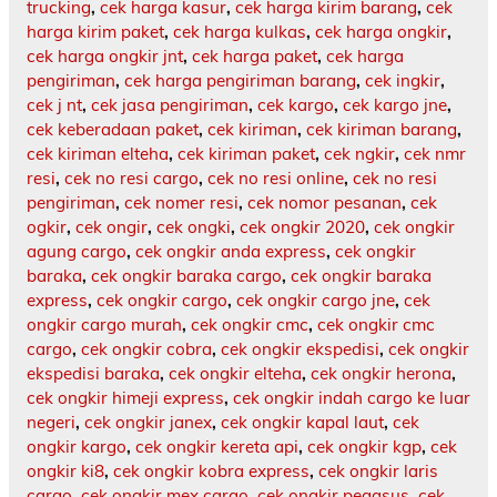
trucking
,
cek harga kasur
,
cek harga kirim barang
,
cek
harga kirim paket
,
cek harga kulkas
,
cek harga ongkir
,
cek harga ongkir jnt
,
cek harga paket
,
cek harga
pengiriman
,
cek harga pengiriman barang
,
cek ingkir
,
cek j nt
,
cek jasa pengiriman
,
cek kargo
,
cek kargo jne
,
cek keberadaan paket
,
cek kiriman
,
cek kiriman barang
,
cek kiriman elteha
,
cek kiriman paket
,
cek ngkir
,
cek nmr
resi
,
cek no resi cargo
,
cek no resi online
,
cek no resi
pengiriman
,
cek nomer resi
,
cek nomor pesanan
,
cek
ogkir
,
cek ongir
,
cek ongki
,
cek ongkir 2020
,
cek ongkir
agung cargo
,
cek ongkir anda express
,
cek ongkir
baraka
,
cek ongkir baraka cargo
,
cek ongkir baraka
express
,
cek ongkir cargo
,
cek ongkir cargo jne
,
cek
ongkir cargo murah
,
cek ongkir cmc
,
cek ongkir cmc
cargo
,
cek ongkir cobra
,
cek ongkir ekspedisi
,
cek ongkir
ekspedisi baraka
,
cek ongkir elteha
,
cek ongkir herona
,
cek ongkir himeji express
,
cek ongkir indah cargo ke luar
negeri
,
cek ongkir janex
,
cek ongkir kapal laut
,
cek
ongkir kargo
,
cek ongkir kereta api
,
cek ongkir kgp
,
cek
ongkir ki8
,
cek ongkir kobra express
,
cek ongkir laris
cargo
,
cek ongkir mex cargo
,
cek ongkir pegasus
,
cek