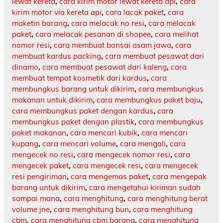
lewat kereta
,
cara kirim motor lewat kereta api
,
cara
kirim motor via kereta api
,
cara lacak paket
,
cara
maketin barang
,
cara melacak no resi
,
cara melacak
paket
,
cara melacak pesanan di shopee
,
cara melihat
nomor resi
,
cara membuat bonsai asam jawa
,
cara
membuat kardus packing
,
cara membuat pesawat dari
dinamo
,
cara membuat pesawat dari kaleng
,
cara
membuat tempat kosmetik dari kardus
,
cara
membungkus barang untuk dikirim
,
cara membungkus
makanan untuk dikirim
,
cara membungkus paket baju
,
cara membungkus paket dengan kardus
,
cara
membungkus paket dengan plastik
,
cara membungkus
paket makanan
,
cara mencari kubik
,
cara mencari
kupang
,
cara mencari volume
,
cara mengali
,
cara
mengecek no resi
,
cara mengecek nomor resi
,
cara
mengecek paket
,
cara mengecek resi
,
cara mengecek
resi pengiriman
,
cara mengemas paket
,
cara mengepak
barang untuk dikirim
,
cara mengetahui kiriman sudah
sampai mana
,
cara menghitung
,
cara menghitung berat
volume jne
,
cara menghitung bun
,
cara menghitung
cbm
,
cara menghitung cbm barang
,
cara menghitung