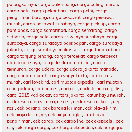
palangkaraya
,
cargo palembang
,
cargo paling murah
,
cargo palu
,
cargo pekanbaru
,
cargo pelni
,
cargo
pengiriman barang
,
cargo pesawat
,
cargo pesawat
murah
,
cargo pesawat surabaya
,
cargo pick up
,
cargo
pontianak
,
cargo samarinda
,
cargo semarang
,
cargo
sidoarjo
,
cargo solo
,
cargo sriwijaya surabaya
,
cargo
surabaya
,
cargo surabaya balikpapan
,
cargo surabaya
jakarta
,
cargo surabaya makassar
,
cargo tanah abang
,
cargo tanjung pinang
,
cargo terdekat
,
cargo terdekat
dari lokasi saya
,
cargo terdekat dari sini
,
cargo
termurah
,
cargo udara
,
cargo udara jakarta manado
,
cargo udara murah
,
cargo yogyakarta
,
cari kulkas
murah
,
cari lovebird
,
cari muatan expedisi
,
cari muatan
rutin pick up
,
cari no resi
,
cari resi
,
carlisle pa craigslist
,
carol 2015 vodlocker
,
carters jakarta
,
catur kayu murah
,
ccek resi
,
ccma vs cma
,
ce resi
,
ceck resi
,
ceckresi
,
cej
resi
,
cek barang
,
cek barang kiriman
,
cek biaya kirim
,
cek biaya kirim jne
,
cek biaya ongkir
,
cek biaya
pengiriman
,
cek cargo
,
cek cargo jne
,
cek ekspedisi
,
cek
esi
,
cek harga cargo
,
cek harga ekspedisi
,
cek harga jne