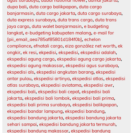
agus surabaya
,
dubai national flower
,
dumai jakarta
,
dupa bali
,
duta cargo balikpapan
,
duta cargo
banjarmasin
,
duta cargo jakarta
,
duta cargo surabaya
,
duta express surabaya
,
duta trans cargo
,
duta trans
jaya cargo
,
duta walet banjarmasin
,
e budgeting
langkat
,
e-budgeting kabupaten malang
,
e-mail for
[pii_email_aea785af85801d184f0b]
,
echelon
compliance
,
efnatali cargo
,
eiza gonzález net worth
,
ek
ongkir
,
ek resi
,
ekpedisi
,
ekspedisi
,
ekspedisi adalah
,
ekspedisi agung cargo
,
ekspedisi agung cargo jakarta
,
ekspedisi agung makassar
,
ekspedisi agus surabaya
,
ekspedisi als
,
ekspedisi angkutan barang
,
ekspedisi
antar pulau
,
ekspedisi artinya
,
ekspedisi atlas
,
ekspedisi
atlas surabaya
,
ekspedisi aviatama
,
ekspedisi awr
,
ekspedisi bali
,
ekspedisi bali cepat
,
ekspedisi bali
jakarta
,
ekspedisi bali lombok
,
ekspedisi bali prima
,
ekspedisi bali prima surabaya
,
ekspedisi balikpapan
,
ekspedisi bandar lampung
,
ekspedisi bandung
,
ekspedisi bandung jakarta
,
ekspedisi bandung jakarta
sehari sampai
,
ekspedisi bandung jakarta termurah
,
ekspedisi bandung makassar
,
ekspedisi bandung