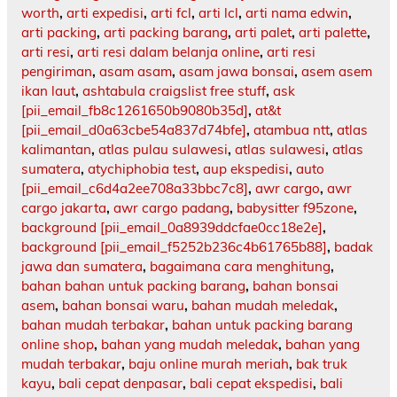
worth
,
arti expedisi
,
arti fcl
,
arti lcl
,
arti nama edwin
,
arti packing
,
arti packing barang
,
arti palet
,
arti palette
,
arti resi
,
arti resi dalam belanja online
,
arti resi
pengiriman
,
asam asam
,
asam jawa bonsai
,
asem asem
ikan laut
,
ashtabula craigslist free stuff
,
ask
[pii_email_fb8c1261650b9080b35d]
,
at&t
[pii_email_d0a63cbe54a837d74bfe]
,
atambua ntt
,
atlas
kalimantan
,
atlas pulau sulawesi
,
atlas sulawesi
,
atlas
sumatera
,
atychiphobia test
,
aup ekspedisi
,
auto
[pii_email_c6d4a2ee708a33bbc7c8]
,
awr cargo
,
awr
cargo jakarta
,
awr cargo padang
,
babysitter f95zone
,
background [pii_email_0a8939ddcfae0cc18e2e]
,
background [pii_email_f5252b236c4b61765b88]
,
badak
jawa dan sumatera
,
bagaimana cara menghitung
,
bahan bahan untuk packing barang
,
bahan bonsai
asem
,
bahan bonsai waru
,
bahan mudah meledak
,
bahan mudah terbakar
,
bahan untuk packing barang
online shop
,
bahan yang mudah meledak
,
bahan yang
mudah terbakar
,
baju online murah meriah
,
bak truk
kayu
,
bali cepat denpasar
,
bali cepat ekspedisi
,
bali