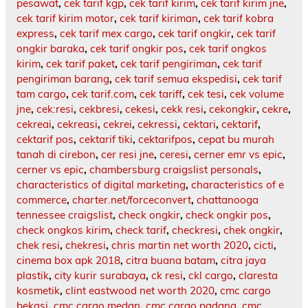
pesawat
,
cek tarif kgp
,
cek tarif kirim
,
cek tarif kirim jne
,
cek tarif kirim motor
,
cek tarif kiriman
,
cek tarif kobra
express
,
cek tarif mex cargo
,
cek tarif ongkir
,
cek tarif
ongkir baraka
,
cek tarif ongkir pos
,
cek tarif ongkos
kirim
,
cek tarif paket
,
cek tarif pengiriman
,
cek tarif
pengiriman barang
,
cek tarif semua ekspedisi
,
cek tarif
tam cargo
,
cek tarif.com
,
cek tariff
,
cek tesi
,
cek volume
jne
,
cek:resi
,
cekbresi
,
cekesi
,
cekk resi
,
cekongkir
,
cekre
,
cekreai
,
cekreasi
,
cekrei
,
cekressi
,
cektari
,
cektarif
,
cektarif pos
,
cektarif tiki
,
cektarifpos
,
cepat bu murah
tanah di cirebon
,
cer resi jne
,
ceresi
,
cerner emr vs epic
,
cerner vs epic
,
chambersburg craigslist personals
,
characteristics of digital marketing
,
characteristics of e
commerce
,
charter.net/forceconvert
,
chattanooga
tennessee craigslist
,
check ongkir
,
check ongkir pos
,
check ongkos kirim
,
check tarif
,
checkresi
,
chek ongkir
,
chek resi
,
chekresi
,
chris martin net worth 2020
,
cicti
,
cinema box apk 2018
,
citra buana batam
,
citra jaya
plastik
,
city kurir surabaya
,
ck resi
,
ckl cargo
,
claresta
kosmetik
,
clint eastwood net worth 2020
,
cmc cargo
bekasi
,
cmc cargo medan
,
cmc cargo padang
,
cmc