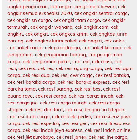
ongkir pengiriman
,
cek ongkir pengiriman hewan
,
cek
ongkir semua ekspedisi 2020
,
cek ongkir sentral cargo
,
cek ongkir sn cargo
,
cek ongkir tam cargo
,
cek ongkir
termurah
,
cek ongkir wahana
,
cek ongkir.com
,
cek
ongkir\
,
cek ongkit
,
cek ongkos kirim
,
cek ongkos kirim
barang
,
cek ongkos kirim paket
,
cek ongkri
,
cek onkir
,
cek paket cargo
,
cek paket kargo
,
cek paket kiriman
,
cek
pengiriman
,
cek pengiriman barang
,
cek pengiriman
kargo
,
cek pengiriman paket
,
cek reai
,
cek reasi
,
cek
redi
,
cek reis
,
cek res
,
cek resi agung cargo
,
cek resi apm
cargo
,
cek resi aup
,
cek resi awr cargo
,
cek resi baraka
,
cek resi baraka cargo
,
cek resi baraka express
,
cek resi
baraka tama
,
cek resi barang
,
cek resi bes
,
cek resi
buana raya
,
cek resi cargo
,
cek resi cargo indah
,
cek
resi cargo jne
,
cek resi cargo murah
,
cek resi cargo
shopee
,
cek resi dan tarif
,
cek resi dengan no telepon
,
cek resi duta cargo
,
cek resi ekspedisi
,
cek resi enz jawa
cargo
,
cek resi expedisi
,
cek resi ged
,
cek resi ili express
cargo
,
cek resi indah jaya express
,
cek resi indah online
,
cek resi j&t surabaya
,
cek resi janex
,
cek resi jne cargo
,