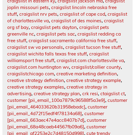
craigslist in eastern ky
,
craigslist jackson ma
,
craigslist
joplin missouri pets
,
craigslist lincoln nebraska free
stuff
,
craigslist nrv pets
,
craigslist of cape cod
,
craigslist
of charlottesville va
,
craigslist of des moines
,
craigslist
org sf bay
,
craigslist pets dayton
,
craigslist pets
greenville nc
,
craigslist pets sac
,
craigslist redding ca
free stuff
,
craigslist sacramento california free stuff
,
craigslist sw va personals
,
craigslist tucson free stuff
,
craigslist wichita falls texas free stuff
,
craigslist
williamsport free stuff
,
craigslist.com charlottesville va
,
craigslist.com huntington wv
,
craigslist/collier county
,
craigslistchicago com
,
creative marketing definition
,
creative strategy definition
,
creative strategy example
,
creative strategy examples
,
creative strategy in
advertising
,
creative strategy plan
,
crk resi
,
ctaigslist ct
,
customer [pii_email_100a7879c96588f5a3e9]
,
customer
[pii_email_464033620b31958ebadc]
,
customer
[pii_email_4d72f15edf4f78134a68]
,
customer
[pii_email_663aec47e4acc8407b7d]
,
customer
[pii_email_68a48caeb44567fb09a6]
,
customer
[pii_email_af2253e2c7d48150d998]
,
cute trendy