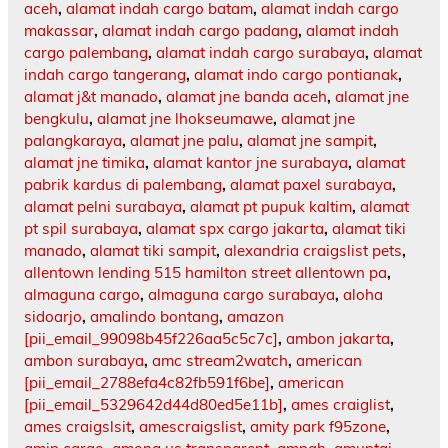
aceh
,
alamat indah cargo batam
,
alamat indah cargo
makassar
,
alamat indah cargo padang
,
alamat indah
cargo palembang
,
alamat indah cargo surabaya
,
alamat
indah cargo tangerang
,
alamat indo cargo pontianak
,
alamat j&t manado
,
alamat jne banda aceh
,
alamat jne
bengkulu
,
alamat jne lhokseumawe
,
alamat jne
palangkaraya
,
alamat jne palu
,
alamat jne sampit
,
alamat jne timika
,
alamat kantor jne surabaya
,
alamat
pabrik kardus di palembang
,
alamat paxel surabaya
,
alamat pelni surabaya
,
alamat pt pupuk kaltim
,
alamat
pt spil surabaya
,
alamat spx cargo jakarta
,
alamat tiki
manado
,
alamat tiki sampit
,
alexandria craigslist pets
,
allentown lending 515 hamilton street allentown pa
,
almaguna cargo
,
almaguna cargo surabaya
,
aloha
sidoarjo
,
amalindo bontang
,
amazon
[pii_email_99098b45f226aa5c5c7c]
,
ambon jakarta
,
ambon surabaya
,
amc stream2watch
,
american
[pii_email_2788efa4c82fb591f6be]
,
american
[pii_email_5329642d44d80ed5e11b]
,
ames craiglist
,
ames craigslsit
,
amescraigslist
,
amity park f95zone
,