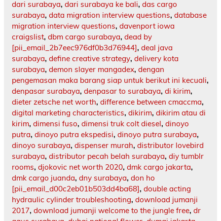
dari surabaya
,
dari surabaya ke bali
,
das cargo
surabaya
,
data migration interview questions
,
database
migration interview questions
,
davenport iowa
craigslist
,
dbm cargo surabaya
,
dead by
[pii_email_2b7eec976df0b3d76944]
,
deal java
surabaya
,
define creative strategy
,
delivery kota
surabaya
,
demon slayer mangadex
,
dengan
pengemasan maka barang siap untuk berikut ini kecuali
,
denpasar surabaya
,
denpasar to surabaya
,
di kirim
,
dieter zetsche net worth
,
difference between cmaccma
,
digital marketing characteristics
,
dikirim
,
dikirim atau di
kirim
,
dimensi fuso
,
dimensi truk colt diesel
,
dinoyo
putra
,
dinoyo putra ekspedisi
,
dinoyo putra surabaya
,
dinoyo surabaya
,
dispenser murah
,
distributor lovebird
surabaya
,
distributor pecah belah surabaya
,
diy tumblr
rooms
,
djokovic net worth 2020
,
dmk cargo jakarta
,
dmk cargo juanda
,
dny surabaya
,
don ho
[pii_email_d00c2eb01b503dd4ba68]
,
double acting
hydraulic cylinder troubleshooting
,
download jumanji
2017
,
download jumanji welcome to the jungle free
,
dr