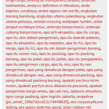
amjp cargo
,
among us transparent
,
ampah
,
amuntai
kalimantan
,
analysis definition in literature
,
anda
express surabaya
,
andre agassi net worth
,
angkutan
barang bandung
,
angkutan utama palembang
,
angkutan
utama perkasa
,
animal crossing wallpaper tumblr
,
antar
jemput surabaya timur
,
anteraja banjarmasin
,
anteraja
cabang banjarmasin
,
apa arti ekspedisi
,
apa itu cargo
,
apa itu cbm dalam pengiriman
,
apa itu daerah pabean
,
apa itu ekspedisi
,
apa itu expedisi
,
apa itu fcl
,
apa itu
kargo
,
apa itu lcl
,
apa itu mh dalam pengiriman barang
,
apa itu nomor resi
,
apa itu packing
,
apa itu packing
barang
,
apa itu palet
,
apa itu pallet
,
apa itu pengepakan
,
apa itu pengiriman cargo
,
apa itu resi
,
apa itu resi
pengiriman
,
apa yang dimaksud dengan palet
,
apa yang
dimaksud dengan resi
,
apa yang dimaksud packing
,
apa
yang dimaksud packing barang
,
apakah jne bisa kirim
motor
,
apakah parfum bisa dibawa ke pesawat
,
apakah
pengiriman kargo aman
,
api cek resi
,
apkpure showbox
,
apm cargo padang
,
apm logistic jakarta
,
arapahoe
[pii_email_195e7d1cd12c74449620]
,
are corpsesykkuno
dating
,
are guess watches good
,
arjen robben net