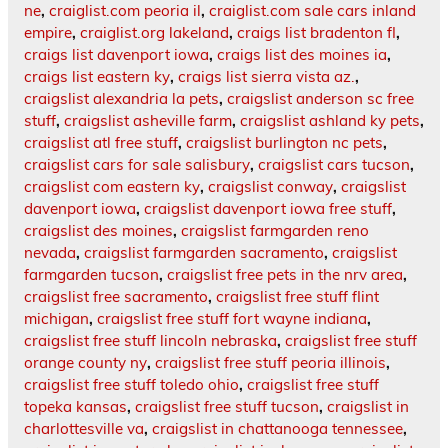
ne
,
craiglist.com peoria il
,
craiglist.com sale cars inland
empire
,
craiglist.org lakeland
,
craigs list bradenton fl
,
craigs list davenport iowa
,
craigs list des moines ia
,
craigs list eastern ky
,
craigs list sierra vista az.
,
craigslist alexandria la pets
,
craigslist anderson sc free
stuff
,
craigslist asheville farm
,
craigslist ashland ky pets
,
craigslist atl free stuff
,
craigslist burlington nc pets
,
craigslist cars for sale salisbury
,
craigslist cars tucson
,
craigslist com eastern ky
,
craigslist conway
,
craigslist
davenport iowa
,
craigslist davenport iowa free stuff
,
craigslist des moines
,
craigslist farmgarden reno
nevada
,
craigslist farmgarden sacramento
,
craigslist
farmgarden tucson
,
craigslist free pets in the nrv area
,
craigslist free sacramento
,
craigslist free stuff flint
michigan
,
craigslist free stuff fort wayne indiana
,
craigslist free stuff lincoln nebraska
,
craigslist free stuff
orange county ny
,
craigslist free stuff peoria illinois
,
craigslist free stuff toledo ohio
,
craigslist free stuff
topeka kansas
,
craigslist free stuff tucson
,
craigslist in
charlottesville va
,
craigslist in chattanooga tennessee
,