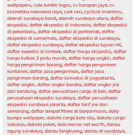
wallpapers
,
cute tumblr logos
,
cv harapan jaya
,
cv
kosmetika indonesia raya
,
cwk resi
,
cyclical inventory
,
daerah surabaya barat
,
daerah surabaya utara
,
daftar
ekspedisi
,
daftar ekspedisi di indonesia
,
daftar ekspedisi
di pekanbaru
,
daftar ekspedisi di pontianak
,
daftar
ekspedisi di samarinda
,
daftar ekspedisi di surabaya
,
daftar ekspedisi surabaya
,
daftar ekspedisi tujuan ntt
,
daftar expedisi di lombok
,
daftar harga ekspedisi
,
daftar
harga kulkas 2 pintu murah
,
daftar harga ongkir
,
daftar
harga pengiriman barang
,
daftar harga pengiriman
kontainer
,
daftar jasa pengiriman
,
daftar jasa
pengiriman barang
,
daftar konveksi di yogyakarta
,
daftar ongkir
,
daftar ongkir baraka
,
daftar ongkir jne
dari bandung
,
daftar perusahaan cargo di bali
,
daftar
perusahaan ekspedisi surabaya
,
daftar perusahaan
ekspedisi surabaya jakarta
,
daftar tarif jne dari
semarang
,
daftar tempat fitnes di banjarmasin
,
daily
bumps wallpaper
,
dakota cargo kota sby
,
dakota cargo
sidoarjo
,
dakota paket
,
dale mercer net worth
,
danau
agung surabaya
,
danau bingkuang
,
danau di surabaya
,