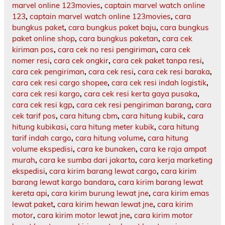
marvel online 123movies
,
captain marvel watch online
123
,
captain marvel watch online 123movies
,
cara
bungkus paket
,
cara bungkus paket baju
,
cara bungkus
paket online shop
,
cara bungkus paketan
,
cara cek
kiriman pos
,
cara cek no resi pengiriman
,
cara cek
nomer resi
,
cara cek ongkir
,
cara cek paket tanpa resi
,
cara cek pengiriman
,
cara cek resi
,
cara cek resi baraka
,
cara cek resi cargo shopee
,
cara cek resi indah logistik
,
cara cek resi kargo
,
cara cek resi kerta gaya pusaka
,
cara cek resi kgp
,
cara cek resi pengiriman barang
,
cara
cek tarif pos
,
cara hitung cbm
,
cara hitung kubik
,
cara
hitung kubikasi
,
cara hitung meter kubik
,
cara hitung
tarif indah cargo
,
cara hitung volume
,
cara hitung
volume ekspedisi
,
cara ke bunaken
,
cara ke raja ampat
murah
,
cara ke sumba dari jakarta
,
cara kerja marketing
ekspedisi
,
cara kirim barang lewat cargo
,
cara kirim
barang lewat kargo bandara
,
cara kirim barang lewat
kereta api
,
cara kirim burung lewat jne
,
cara kirim emas
lewat paket
,
cara kirim hewan lewat jne
,
cara kirim
motor
,
cara kirim motor lewat jne
,
cara kirim motor