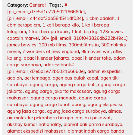
Category:
General
Tags:
,
#
[pii_email_d7e5d1e72b502166660e]
,
.
[pii_email_c44daf3db584541df034]
,
1 cbm adalah
,
1
cbm berapa cm
,
1 koli berapa kilo
,
1 koli berapa
kilogram
,
1 koli berapa kubik
,
1 koli brp kg
,
123movies
captain marvel
,
30+ [pii_email_310f043826db222b49c1]
james bowles
,
300 mb films
,
300mbfilms in
,
300mblinks
movie
,
7 wonders of new england
,
9kmovies win
,
a&w
kaleng
,
abadi klender jakarta
,
abadi klender toko
,
adam
cargo surabaya
,
addressbook#
[pii_email_d7e5d1e72b502166660e]
,
admin ekspedisi
adalah
,
aertembaga
,
agen bus bulak kapal
,
agen tiki
surabaya
,
agung cargo
,
agung cargo bali
,
agung cargo
jakarta
,
agung cargo jakarta makassar
,
agung cargo
makassar
,
agung cargo manado
,
agung cargo
surabaya
,
agung cargo tanah abang
,
agung ekspedisi
,
agung jasa cargo
,
agung jasa cargo surabaya
,
aimas
,
air molek ke pekanbaru berapa jam
,
aki pesawat
,
akshay kumar nationality
,
alamat bali prima surabaya
,
alamat ekspedisi makassar
,
alamat indah cargo banda