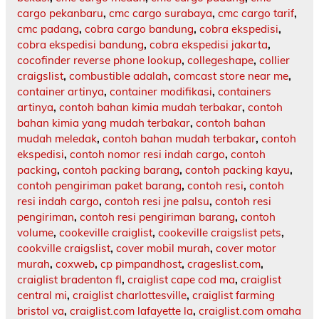
cargo pekanbaru
,
cmc cargo surabaya
,
cmc cargo tarif
,
cmc padang
,
cobra cargo bandung
,
cobra ekspedisi
,
cobra ekspedisi bandung
,
cobra ekspedisi jakarta
,
cocofinder reverse phone lookup
,
collegeshape
,
collier
craigslist
,
combustible adalah
,
comcast store near me
,
container artinya
,
container modifikasi
,
containers
artinya
,
contoh bahan kimia mudah terbakar
,
contoh
bahan kimia yang mudah terbakar
,
contoh bahan
mudah meledak
,
contoh bahan mudah terbakar
,
contoh
ekspedisi
,
contoh nomor resi indah cargo
,
contoh
packing
,
contoh packing barang
,
contoh packing kayu
,
contoh pengiriman paket barang
,
contoh resi
,
contoh
resi indah cargo
,
contoh resi jne palsu
,
contoh resi
pengiriman
,
contoh resi pengiriman barang
,
contoh
volume
,
cookeville craiglist
,
cookeville craigslist pets
,
cookville craigslist
,
cover mobil murah
,
cover motor
murah
,
coxweb
,
cp pimpandhost
,
crageslist.com
,
craiglist bradenton fl
,
craiglist cape cod ma
,
craiglist
central mi
,
craiglist charlottesville
,
craiglist farming
bristol va
,
craiglist.com lafayette la
,
craiglist.com omaha