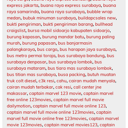
express jakarta
,
buana raya express surabaya
,
buana
raya samarinda
,
buana raya surabaya
,
bubble wrap
medan
,
bubuk minuman surabaya
,
buildapcsales new
,
bukti pengiriman
,
bukti pengiriman barang
,
bullhead
craigslist
,
bursa mobil sidoarjo kabupaten sidoarjo
,
burung kapasan
,
burung mandar batu
,
burung paling
murah
,
burung papasan
,
bus banjarmasin
palangkaraya
,
bus cargo
,
bus harapan jaya surabaya
,
bus metro permai toraja
,
bus surabaya bandung
,
bus
surabaya denpasar
,
bus surabaya lombok
,
bus
surabaya mataram
,
bus tiara mas surabaya lombok
,
bus titian mas surabaya
,
busa packing
,
butuh muatan
truk colt diesel
,
c3k resi
,
cahu
,
cairan mudah menyala
,
cairan mudah terbakar
,
cak resi
,
call center jne
makassar
,
captain marvel 123 movie
,
captain marvel
free online 123movies
,
captain marvel full movie
dailymotion
,
captain marvel full movie online 123
,
captain marvel full movie online 123movies
,
captain
marvel full movie online free 123movies
,
captain marvel
movie 123movies
,
captain marvel movies123
,
captain