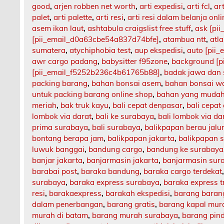
good
,
arjen robben net worth
,
arti expedisi
,
arti fcl
,
art
palet
,
arti palette
,
arti resi
,
arti resi dalam belanja onli
asem ikan laut
,
ashtabula craigslist free stuff
,
ask [pi
[pii_email_d0a63cbe54a837d74bfe]
,
atambua ntt
,
atl
sumatera
,
atychiphobia test
,
aup ekspedisi
,
auto [pii
awr cargo padang
,
babysitter f95zone
,
background [p
[pii_email_f5252b236c4b61765b88]
,
badak jawa dan
packing barang
,
bahan bonsai asem
,
bahan bonsai w
untuk packing barang online shop
,
bahan yang mudah
meriah
,
bak truk kayu
,
bali cepat denpasar
,
bali cepat
lombok via darat
,
bali ke surabaya
,
bali lombok via da
prima surabaya
,
bali surabaya
,
balikpapan berau jalu
bontang berapa jam
,
balikpapan jakarta
,
balikpapan 
luwuk banggai
,
bandung cargo
,
bandung ke surabaya
banjar jakarta
,
banjarmasin jakarta
,
banjarmasin sur
barabai post
,
baraka bandung
,
baraka cargo terdekat
surabaya
,
baraka express surabaya
,
baraka express t
resi
,
barakaexpress
,
barakah ekspedisi
,
barang barang
dalam penerbangan
,
barang gratis
,
barang kapal mur
murah di batam
,
barang murah surabaya
,
barang pin