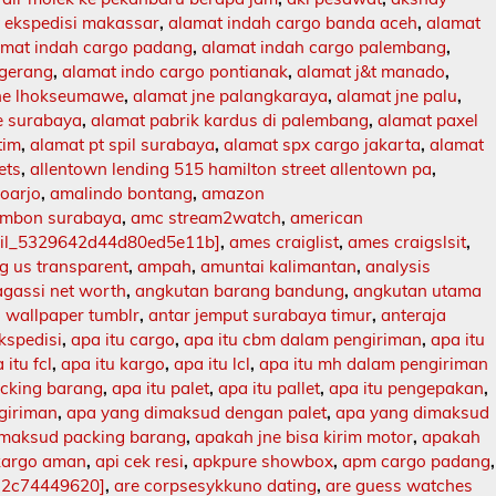
 ekspedisi makassar
,
alamat indah cargo banda aceh
,
alamat
amat indah cargo padang
,
alamat indah cargo palembang
,
ngerang
,
alamat indo cargo pontianak
,
alamat j&t manado
,
jne lhokseumawe
,
alamat jne palangkaraya
,
alamat jne palu
,
e surabaya
,
alamat pabrik kardus di palembang
,
alamat paxel
tim
,
alamat pt spil surabaya
,
alamat spx cargo jakarta
,
alamat
ets
,
allentown lending 515 hamilton street allentown pa
,
doarjo
,
amalindo bontang
,
amazon
mbon surabaya
,
amc stream2watch
,
american
ail_5329642d44d80ed5e11b]
,
ames craiglist
,
ames craigslsit
,
 us transparent
,
ampah
,
amuntai kalimantan
,
analysis
agassi net worth
,
angkutan barang bandung
,
angkutan utama
 wallpaper tumblr
,
antar jemput surabaya timur
,
anteraja
ekspedisi
,
apa itu cargo
,
apa itu cbm dalam pengiriman
,
apa itu
 itu fcl
,
apa itu kargo
,
apa itu lcl
,
apa itu mh dalam pengiriman
acking barang
,
apa itu palet
,
apa itu pallet
,
apa itu pengepakan
,
ngiriman
,
apa yang dimaksud dengan palet
,
apa yang dimaksud
imaksud packing barang
,
apakah jne bisa kirim motor
,
apakah
kargo aman
,
api cek resi
,
apkpure showbox
,
apm cargo padang
,
12c74449620]
,
are corpsesykkuno dating
,
are guess watches