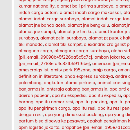
kumar nationality
,
alamat bali prima surabaya
,
alamat
indah cargo batam
,
alamat indah cargo makassar
,
al
alamat indah cargo surabaya
,
alamat indah cargo ta
alamat jne banda aceh
,
alamat jne bengkulu
,
alamat 
alamat jne sampit
,
alamat jne timika
,
alamat kantor jn
surabaya
,
alamat pelni surabaya
,
alamat pt pupuk kal
tiki manado
,
alamat tiki sampit
,
alexandria craigslist p
almaguna cargo
,
almaguna cargo surabaya
,
aloha si
[pii_email_99098b45f226aa5c5c7c]
,
ambon jakarta
,
a
[pii_email_2788efa4c82fb591f6be]
,
american [pii_em
amescraigslist
,
amity park f95zone
,
amjp cargo
,
among
definition in literature
,
anda express surabaya
,
andre 
palembang
,
angkutan utama perkasa
,
animal crossing
banjarmasin
,
anteraja cabang banjarmasin
,
apa arti 
daerah pabean
,
apa itu ekspedisi
,
apa itu expedisi
,
apa
barang
,
apa itu nomor resi
,
apa itu packing
,
apa itu p
apa itu pengiriman cargo
,
apa itu resi
,
apa itu resi pe
dengan resi
,
apa yang dimaksud packing
,
apa yang d
parfum bisa dibawa ke pesawat
,
apakah pengiriman 
apm logistic jakarta
,
arapahoe [pii_email_195e7d1cd