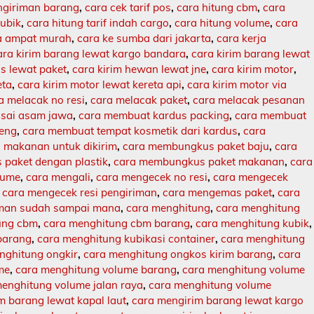
engiriman barang
,
cara cek tarif pos
,
cara hitung cbm
,
cara
kubik
,
cara hitung tarif indah cargo
,
cara hitung volume
,
cara
ja ampat murah
,
cara ke sumba dari jakarta
,
cara kerja
ara kirim barang lewat kargo bandara
,
cara kirim barang lewat
s lewat paket
,
cara kirim hewan lewat jne
,
cara kirim motor
,
eta
,
cara kirim motor lewat kereta api
,
cara kirim motor via
a melacak no resi
,
cara melacak paket
,
cara melacak pesanan
sai asam jawa
,
cara membuat kardus packing
,
cara membuat
leng
,
cara membuat tempat kosmetik dari kardus
,
cara
makanan untuk dikirim
,
cara membungkus paket baju
,
cara
paket dengan plastik
,
cara membungkus paket makanan
,
cara
lume
,
cara mengali
,
cara mengecek no resi
,
cara mengecek
,
cara mengecek resi pengiriman
,
cara mengemas paket
,
cara
iman sudah sampai mana
,
cara menghitung
,
cara menghitung
ung cbm
,
cara menghitung cbm barang
,
cara menghitung kubik
,
barang
,
cara menghitung kubikasi container
,
cara menghitung
nghitung ongkir
,
cara menghitung ongkos kirim barang
,
cara
me
,
cara menghitung volume barang
,
cara menghitung volume
enghitung volume jalan raya
,
cara menghitung volume
m barang lewat kapal laut
,
cara mengirim barang lewat kargo