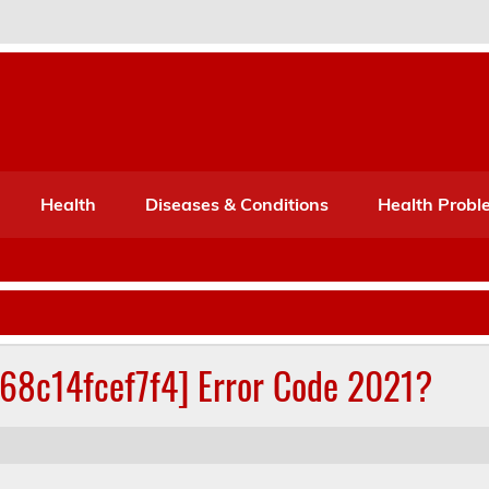
Port Mone – Children's Healt
lth
Health
Diseases & Conditions
Health Probl
268c14fcef7f4] Error Code 2021?