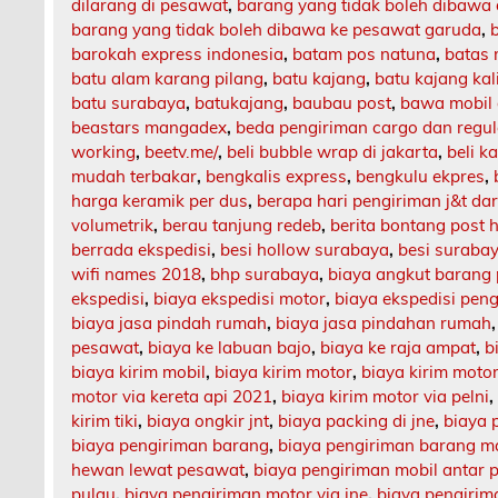
dilarang di pesawat
,
barang yang tidak boleh dibawa
barang yang tidak boleh dibawa ke pesawat garuda
,
barokah express indonesia
,
batam pos natuna
,
batas 
batu alam karang pilang
,
batu kajang
,
batu kajang ka
batu surabaya
,
batukajang
,
baubau post
,
bawa mobil 
beastars mangadex
,
beda pengiriman cargo dan regul
working
,
beetv.me/
,
beli bubble wrap di jakarta
,
beli k
mudah terbakar
,
bengkalis express
,
bengkulu ekpres
,
harga keramik per dus
,
berapa hari pengiriman j&t da
volumetrik
,
berau tanjung redeb
,
berita bontang post h
berrada ekspedisi
,
besi hollow surabaya
,
besi suraba
wifi names 2018
,
bhp surabaya
,
biaya angkut barang
ekspedisi
,
biaya ekspedisi motor
,
biaya ekspedisi pen
biaya jasa pindah rumah
,
biaya jasa pindahan rumah
pesawat
,
biaya ke labuan bajo
,
biaya ke raja ampat
,
b
biaya kirim mobil
,
biaya kirim motor
,
biaya kirim motor
motor via kereta api 2021
,
biaya kirim motor via pelni
kirim tiki
,
biaya ongkir jnt
,
biaya packing di jne
,
biaya 
biaya pengiriman barang
,
biaya pengiriman barang m
hewan lewat pesawat
,
biaya pengiriman mobil antar 
pulau
,
biaya pengiriman motor via jne
,
biaya pengirima