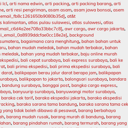
i lcl
,
arti nama edwin
,
arti packing
,
arti packing barang
,
arti
ne
,
arti resi pengiriman
,
asam asam
,
asam jawa bonsai
,
asem
i_email_fb8c1261650b9080b35d]
,
at&t
as kalimantan
,
atlas pulau sulawesi
,
atlas sulawesi
,
atlas
_email_c6d4a2ee708a33bbc7c8]
,
awr cargo
,
awr cargo jakarta
,
ii_email_0a8939ddcfae0cc18e2e]
,
background
 sumatera
,
bagaimana cara menghitung
,
bahan bahan untuk
aru
,
bahan mudah meledak
,
bahan mudah terbakar
,
bahan
 meledak
,
bahan yang mudah terbakar
,
baju online murah
 ekspedisi
,
bali cepat surabaya
,
bali express surabaya
,
bali ke
rat
,
bali prima ekspedisi
,
bali prima ekspedisi surabaya
,
bali
r darat
,
balikpapan berau jalur darat berapa jam
,
balikpapan
surabaya
,
balikpapan to jakarta
,
balongsari surabaya
,
bandara
,
bandung surabaya
,
banggai post
,
bangka cargo express
,
abaya
,
banyuurip surabaya
,
banyuwangi motor surabaya
,
,
baraka cek tarif
,
baraka ekspedisi jakarta
,
baraka ekspedisi
racking
,
baraka sarana tama bandung
,
baraka sarana tama ce
 yang tidak boleh dibawa di pesawat
,
barang berbahaya
ah
,
barang mudah rusak
,
barang murah di bandung
,
barang
dahan
,
barang pindahan rumah
,
barang termurah
,
barang yang