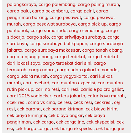
palangkaraya
,
cargo palembang
,
cargo paling murah
,
cargo palu
,
cargo pekanbaru
,
cargo pelni
,
cargo
pengiriman barang
,
cargo pesawat
,
cargo pesawat
murah
,
cargo pesawat surabaya
,
cargo pick up
,
cargo
pontianak
,
cargo samarinda
,
cargo semarang
,
cargo
sidoarjo
,
cargo solo
,
cargo sriwijaya surabaya
,
cargo
surabaya
,
cargo surabaya balikpapan
,
cargo surabaya
jakarta
,
cargo surabaya makassar
,
cargo tanah abang
,
cargo tanjung pinang
,
cargo terdekat
,
cargo terdekat
dari lokasi saya
,
cargo terdekat dari sini
,
cargo
termurah
,
cargo udara
,
cargo udara jakarta manado
,
cargo udara murah
,
cargo yogyakarta
,
cari kulkas
murah
,
cari lovebird
,
cari muatan expedisi
,
cari muatan
rutin pick up
,
cari no resi
,
cari resi
,
carlisle pa craigslist
,
carol 2015 vodlocker
,
carters jakarta
,
catur kayu murah
,
ccek resi
,
ccma vs cma
,
ce resi
,
ceck resi
,
ceckresi
,
cej
resi
,
cek barang
,
cek barang kiriman
,
cek biaya kirim
,
cek biaya kirim jne
,
cek biaya ongkir
,
cek biaya
pengiriman
,
cek cargo
,
cek cargo jne
,
cek ekspedisi
,
cek
esi
,
cek harga cargo
,
cek harga ekspedisi
,
cek harga jne