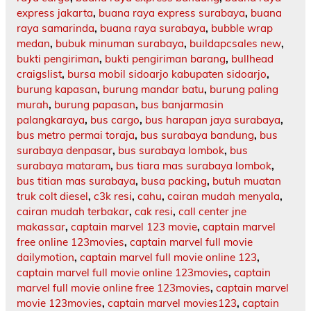
express jakarta
,
buana raya express surabaya
,
buana
raya samarinda
,
buana raya surabaya
,
bubble wrap
medan
,
bubuk minuman surabaya
,
buildapcsales new
,
bukti pengiriman
,
bukti pengiriman barang
,
bullhead
craigslist
,
bursa mobil sidoarjo kabupaten sidoarjo
,
burung kapasan
,
burung mandar batu
,
burung paling
murah
,
burung papasan
,
bus banjarmasin
palangkaraya
,
bus cargo
,
bus harapan jaya surabaya
,
bus metro permai toraja
,
bus surabaya bandung
,
bus
surabaya denpasar
,
bus surabaya lombok
,
bus
surabaya mataram
,
bus tiara mas surabaya lombok
,
bus titian mas surabaya
,
busa packing
,
butuh muatan
truk colt diesel
,
c3k resi
,
cahu
,
cairan mudah menyala
,
cairan mudah terbakar
,
cak resi
,
call center jne
makassar
,
captain marvel 123 movie
,
captain marvel
free online 123movies
,
captain marvel full movie
dailymotion
,
captain marvel full movie online 123
,
captain marvel full movie online 123movies
,
captain
marvel full movie online free 123movies
,
captain marvel
movie 123movies
,
captain marvel movies123
,
captain