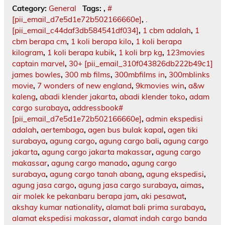
Category:
General
Tags:
,
#
[pii_email_d7e5d1e72b502166660e]
,
.
[pii_email_c44daf3db584541df034]
,
1 cbm adalah
,
1
cbm berapa cm
,
1 koli berapa kilo
,
1 koli berapa
kilogram
,
1 koli berapa kubik
,
1 koli brp kg
,
123movies
captain marvel
,
30+ [pii_email_310f043826db222b49c1]
james bowles
,
300 mb films
,
300mbfilms in
,
300mblinks
movie
,
7 wonders of new england
,
9kmovies win
,
a&w
kaleng
,
abadi klender jakarta
,
abadi klender toko
,
adam
cargo surabaya
,
addressbook#
[pii_email_d7e5d1e72b502166660e]
,
admin ekspedisi
adalah
,
aertembaga
,
agen bus bulak kapal
,
agen tiki
surabaya
,
agung cargo
,
agung cargo bali
,
agung cargo
jakarta
,
agung cargo jakarta makassar
,
agung cargo
makassar
,
agung cargo manado
,
agung cargo
surabaya
,
agung cargo tanah abang
,
agung ekspedisi
,
agung jasa cargo
,
agung jasa cargo surabaya
,
aimas
,
air molek ke pekanbaru berapa jam
,
aki pesawat
,
akshay kumar nationality
,
alamat bali prima surabaya
,
alamat ekspedisi makassar
,
alamat indah cargo banda