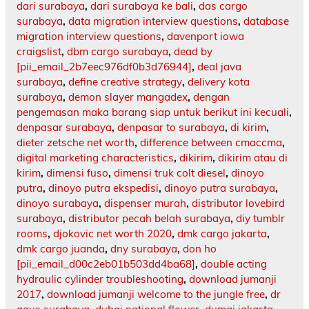
dari surabaya
,
dari surabaya ke bali
,
das cargo
surabaya
,
data migration interview questions
,
database
migration interview questions
,
davenport iowa
craigslist
,
dbm cargo surabaya
,
dead by
[pii_email_2b7eec976df0b3d76944]
,
deal java
surabaya
,
define creative strategy
,
delivery kota
surabaya
,
demon slayer mangadex
,
dengan
pengemasan maka barang siap untuk berikut ini kecuali
,
denpasar surabaya
,
denpasar to surabaya
,
di kirim
,
dieter zetsche net worth
,
difference between cmaccma
,
digital marketing characteristics
,
dikirim
,
dikirim atau di
kirim
,
dimensi fuso
,
dimensi truk colt diesel
,
dinoyo
putra
,
dinoyo putra ekspedisi
,
dinoyo putra surabaya
,
dinoyo surabaya
,
dispenser murah
,
distributor lovebird
surabaya
,
distributor pecah belah surabaya
,
diy tumblr
rooms
,
djokovic net worth 2020
,
dmk cargo jakarta
,
dmk cargo juanda
,
dny surabaya
,
don ho
[pii_email_d00c2eb01b503dd4ba68]
,
double acting
hydraulic cylinder troubleshooting
,
download jumanji
2017
,
download jumanji welcome to the jungle free
,
dr