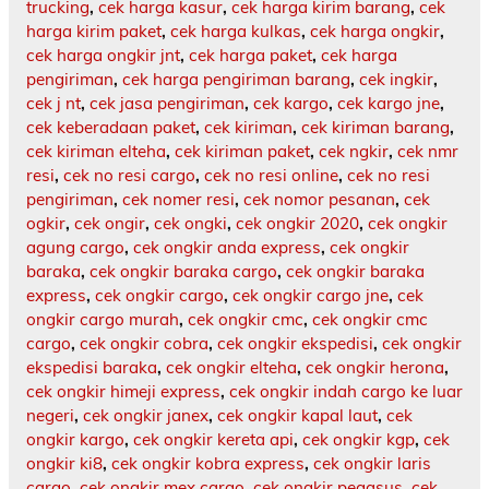
trucking
,
cek harga kasur
,
cek harga kirim barang
,
cek
harga kirim paket
,
cek harga kulkas
,
cek harga ongkir
,
cek harga ongkir jnt
,
cek harga paket
,
cek harga
pengiriman
,
cek harga pengiriman barang
,
cek ingkir
,
cek j nt
,
cek jasa pengiriman
,
cek kargo
,
cek kargo jne
,
cek keberadaan paket
,
cek kiriman
,
cek kiriman barang
,
cek kiriman elteha
,
cek kiriman paket
,
cek ngkir
,
cek nmr
resi
,
cek no resi cargo
,
cek no resi online
,
cek no resi
pengiriman
,
cek nomer resi
,
cek nomor pesanan
,
cek
ogkir
,
cek ongir
,
cek ongki
,
cek ongkir 2020
,
cek ongkir
agung cargo
,
cek ongkir anda express
,
cek ongkir
baraka
,
cek ongkir baraka cargo
,
cek ongkir baraka
express
,
cek ongkir cargo
,
cek ongkir cargo jne
,
cek
ongkir cargo murah
,
cek ongkir cmc
,
cek ongkir cmc
cargo
,
cek ongkir cobra
,
cek ongkir ekspedisi
,
cek ongkir
ekspedisi baraka
,
cek ongkir elteha
,
cek ongkir herona
,
cek ongkir himeji express
,
cek ongkir indah cargo ke luar
negeri
,
cek ongkir janex
,
cek ongkir kapal laut
,
cek
ongkir kargo
,
cek ongkir kereta api
,
cek ongkir kgp
,
cek
ongkir ki8
,
cek ongkir kobra express
,
cek ongkir laris
cargo
,
cek ongkir mex cargo
,
cek ongkir pegasus
,
cek