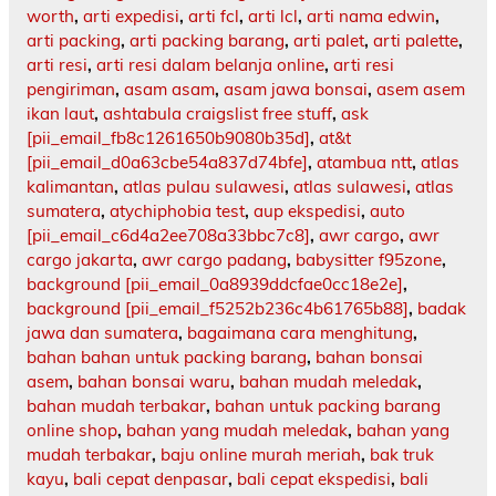
worth
,
arti expedisi
,
arti fcl
,
arti lcl
,
arti nama edwin
,
arti packing
,
arti packing barang
,
arti palet
,
arti palette
,
arti resi
,
arti resi dalam belanja online
,
arti resi
pengiriman
,
asam asam
,
asam jawa bonsai
,
asem asem
ikan laut
,
ashtabula craigslist free stuff
,
ask
[pii_email_fb8c1261650b9080b35d]
,
at&t
[pii_email_d0a63cbe54a837d74bfe]
,
atambua ntt
,
atlas
kalimantan
,
atlas pulau sulawesi
,
atlas sulawesi
,
atlas
sumatera
,
atychiphobia test
,
aup ekspedisi
,
auto
[pii_email_c6d4a2ee708a33bbc7c8]
,
awr cargo
,
awr
cargo jakarta
,
awr cargo padang
,
babysitter f95zone
,
background [pii_email_0a8939ddcfae0cc18e2e]
,
background [pii_email_f5252b236c4b61765b88]
,
badak
jawa dan sumatera
,
bagaimana cara menghitung
,
bahan bahan untuk packing barang
,
bahan bonsai
asem
,
bahan bonsai waru
,
bahan mudah meledak
,
bahan mudah terbakar
,
bahan untuk packing barang
online shop
,
bahan yang mudah meledak
,
bahan yang
mudah terbakar
,
baju online murah meriah
,
bak truk
kayu
,
bali cepat denpasar
,
bali cepat ekspedisi
,
bali