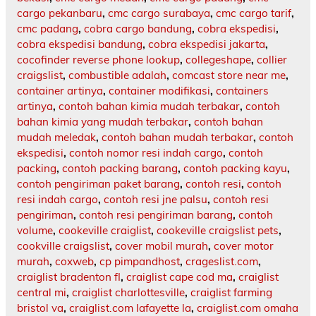
cargo pekanbaru
,
cmc cargo surabaya
,
cmc cargo tarif
,
cmc padang
,
cobra cargo bandung
,
cobra ekspedisi
,
cobra ekspedisi bandung
,
cobra ekspedisi jakarta
,
cocofinder reverse phone lookup
,
collegeshape
,
collier
craigslist
,
combustible adalah
,
comcast store near me
,
container artinya
,
container modifikasi
,
containers
artinya
,
contoh bahan kimia mudah terbakar
,
contoh
bahan kimia yang mudah terbakar
,
contoh bahan
mudah meledak
,
contoh bahan mudah terbakar
,
contoh
ekspedisi
,
contoh nomor resi indah cargo
,
contoh
packing
,
contoh packing barang
,
contoh packing kayu
,
contoh pengiriman paket barang
,
contoh resi
,
contoh
resi indah cargo
,
contoh resi jne palsu
,
contoh resi
pengiriman
,
contoh resi pengiriman barang
,
contoh
volume
,
cookeville craiglist
,
cookeville craigslist pets
,
cookville craigslist
,
cover mobil murah
,
cover motor
murah
,
coxweb
,
cp pimpandhost
,
crageslist.com
,
craiglist bradenton fl
,
craiglist cape cod ma
,
craiglist
central mi
,
craiglist charlottesville
,
craiglist farming
bristol va
,
craiglist.com lafayette la
,
craiglist.com omaha