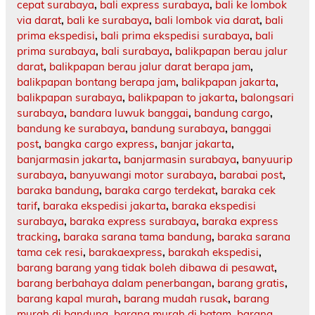
cepat surabaya
,
bali express surabaya
,
bali ke lombok
via darat
,
bali ke surabaya
,
bali lombok via darat
,
bali
prima ekspedisi
,
bali prima ekspedisi surabaya
,
bali
prima surabaya
,
bali surabaya
,
balikpapan berau jalur
darat
,
balikpapan berau jalur darat berapa jam
,
balikpapan bontang berapa jam
,
balikpapan jakarta
,
balikpapan surabaya
,
balikpapan to jakarta
,
balongsari
surabaya
,
bandara luwuk banggai
,
bandung cargo
,
bandung ke surabaya
,
bandung surabaya
,
banggai
post
,
bangka cargo express
,
banjar jakarta
,
banjarmasin jakarta
,
banjarmasin surabaya
,
banyuurip
surabaya
,
banyuwangi motor surabaya
,
barabai post
,
baraka bandung
,
baraka cargo terdekat
,
baraka cek
tarif
,
baraka ekspedisi jakarta
,
baraka ekspedisi
surabaya
,
baraka express surabaya
,
baraka express
tracking
,
baraka sarana tama bandung
,
baraka sarana
tama cek resi
,
barakaexpress
,
barakah ekspedisi
,
barang barang yang tidak boleh dibawa di pesawat
,
barang berbahaya dalam penerbangan
,
barang gratis
,
barang kapal murah
,
barang mudah rusak
,
barang
murah di bandung
,
barang murah di batam
,
barang