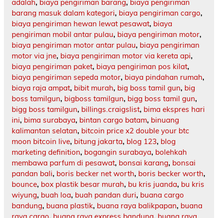
adalah
,
biaya pengiriman barang
,
biaya pengiriman
barang masuk dalam kategori
,
biaya pengiriman cargo
,
biaya pengiriman hewan lewat pesawat
,
biaya
pengiriman mobil antar pulau
,
biaya pengiriman motor
,
biaya pengiriman motor antar pulau
,
biaya pengiriman
motor via jne
,
biaya pengiriman motor via kereta api
,
biaya pengiriman paket
,
biaya pengiriman pos kilat
,
biaya pengiriman sepeda motor
,
biaya pindahan rumah
,
biaya raja ampat
,
bibit murah
,
big boss tamil gun
,
big
boss tamilgun
,
bigboss tamilgun
,
bigg boss tamil gun
,
bigg boss tamilgun
,
billings.craigslist
,
bima ekspres hari
ini
,
bima surabaya
,
bintan cargo batam
,
binuang
kalimantan selatan
,
bitcoin price x2 double your btc
moon bitcoin live
,
bitung jakarta
,
blog 123
,
blog
marketing definition
,
bogangin surabaya
,
bolehkah
membawa parfum di pesawat
,
bonsai karang
,
bonsai
pandan bali
,
boris becker net worth
,
boris becker worth
,
bounce
,
box plastik besar murah
,
bu kris juanda
,
bu kris
wiyung
,
buah loa
,
buah pandan duri
,
buana cargo
bandung
,
buana plastik
,
buana raya balikpapan
,
buana
raya cargo
,
buana raya express bandung
,
buana raya