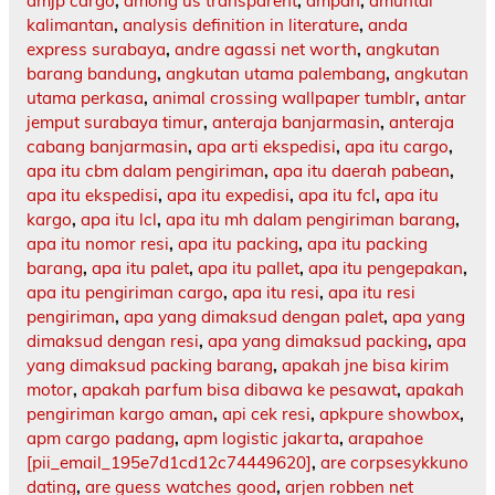
amjp cargo
,
among us transparent
,
ampah
,
amuntai
kalimantan
,
analysis definition in literature
,
anda
express surabaya
,
andre agassi net worth
,
angkutan
barang bandung
,
angkutan utama palembang
,
angkutan
utama perkasa
,
animal crossing wallpaper tumblr
,
antar
jemput surabaya timur
,
anteraja banjarmasin
,
anteraja
cabang banjarmasin
,
apa arti ekspedisi
,
apa itu cargo
,
apa itu cbm dalam pengiriman
,
apa itu daerah pabean
,
apa itu ekspedisi
,
apa itu expedisi
,
apa itu fcl
,
apa itu
kargo
,
apa itu lcl
,
apa itu mh dalam pengiriman barang
,
apa itu nomor resi
,
apa itu packing
,
apa itu packing
barang
,
apa itu palet
,
apa itu pallet
,
apa itu pengepakan
,
apa itu pengiriman cargo
,
apa itu resi
,
apa itu resi
pengiriman
,
apa yang dimaksud dengan palet
,
apa yang
dimaksud dengan resi
,
apa yang dimaksud packing
,
apa
yang dimaksud packing barang
,
apakah jne bisa kirim
motor
,
apakah parfum bisa dibawa ke pesawat
,
apakah
pengiriman kargo aman
,
api cek resi
,
apkpure showbox
,
apm cargo padang
,
apm logistic jakarta
,
arapahoe
[pii_email_195e7d1cd12c74449620]
,
are corpsesykkuno
dating
,
are guess watches good
,
arjen robben net