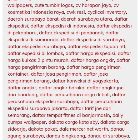
wallpapers
,
cute tumblr logos
,
cv harapan jaya
,
cv
kosmetika indonesia raya
,
cwk resi
,
cyclical inventory
,
daerah surabaya barat
,
daerah surabaya utara
,
daftar
ekspedisi
,
daftar ekspedisi di indonesia
,
daftar ekspedisi
di pekanbaru
,
daftar ekspedisi di pontianak
,
daftar
ekspedisi di samarinda
,
daftar ekspedisi di surabaya
,
daftar ekspedisi surabaya
,
daftar ekspedisi tujuan ntt
,
daftar expedisi di lombok
,
daftar harga ekspedisi
,
daftar
harga kulkas 2 pintu murah
,
daftar harga ongkir
,
daftar
harga pengiriman barang
,
daftar harga pengiriman
kontainer
,
daftar jasa pengiriman
,
daftar jasa
pengiriman barang
,
daftar konveksi di yogyakarta
,
daftar ongkir
,
daftar ongkir baraka
,
daftar ongkir jne
dari bandung
,
daftar perusahaan cargo di bali
,
daftar
perusahaan ekspedisi surabaya
,
daftar perusahaan
ekspedisi surabaya jakarta
,
daftar tarif jne dari
semarang
,
daftar tempat fitnes di banjarmasin
,
daily
bumps wallpaper
,
dakota cargo kota sby
,
dakota cargo
sidoarjo
,
dakota paket
,
dale mercer net worth
,
danau
agung surabaya
,
danau bingkuang
,
danau di surabaya
,