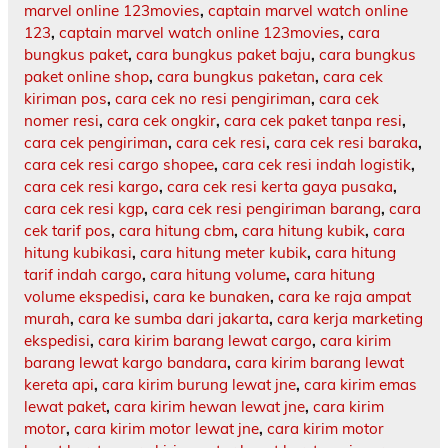
marvel online 123movies
,
captain marvel watch online
123
,
captain marvel watch online 123movies
,
cara
bungkus paket
,
cara bungkus paket baju
,
cara bungkus
paket online shop
,
cara bungkus paketan
,
cara cek
kiriman pos
,
cara cek no resi pengiriman
,
cara cek
nomer resi
,
cara cek ongkir
,
cara cek paket tanpa resi
,
cara cek pengiriman
,
cara cek resi
,
cara cek resi baraka
,
cara cek resi cargo shopee
,
cara cek resi indah logistik
,
cara cek resi kargo
,
cara cek resi kerta gaya pusaka
,
cara cek resi kgp
,
cara cek resi pengiriman barang
,
cara
cek tarif pos
,
cara hitung cbm
,
cara hitung kubik
,
cara
hitung kubikasi
,
cara hitung meter kubik
,
cara hitung
tarif indah cargo
,
cara hitung volume
,
cara hitung
volume ekspedisi
,
cara ke bunaken
,
cara ke raja ampat
murah
,
cara ke sumba dari jakarta
,
cara kerja marketing
ekspedisi
,
cara kirim barang lewat cargo
,
cara kirim
barang lewat kargo bandara
,
cara kirim barang lewat
kereta api
,
cara kirim burung lewat jne
,
cara kirim emas
lewat paket
,
cara kirim hewan lewat jne
,
cara kirim
motor
,
cara kirim motor lewat jne
,
cara kirim motor