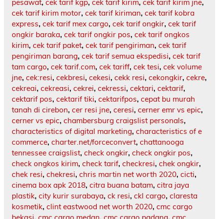
pesawat
,
cek tarif kgp
,
cek tarif kirim
,
cek tarif kirim jne
,
cek tarif kirim motor
,
cek tarif kiriman
,
cek tarif kobra
express
,
cek tarif mex cargo
,
cek tarif ongkir
,
cek tarif
ongkir baraka
,
cek tarif ongkir pos
,
cek tarif ongkos
kirim
,
cek tarif paket
,
cek tarif pengiriman
,
cek tarif
pengiriman barang
,
cek tarif semua ekspedisi
,
cek tarif
tam cargo
,
cek tarif.com
,
cek tariff
,
cek tesi
,
cek volume
jne
,
cek:resi
,
cekbresi
,
cekesi
,
cekk resi
,
cekongkir
,
cekre
,
cekreai
,
cekreasi
,
cekrei
,
cekressi
,
cektari
,
cektarif
,
cektarif pos
,
cektarif tiki
,
cektarifpos
,
cepat bu murah
tanah di cirebon
,
cer resi jne
,
ceresi
,
cerner emr vs epic
,
cerner vs epic
,
chambersburg craigslist personals
,
characteristics of digital marketing
,
characteristics of e
commerce
,
charter.net/forceconvert
,
chattanooga
tennessee craigslist
,
check ongkir
,
check ongkir pos
,
check ongkos kirim
,
check tarif
,
checkresi
,
chek ongkir
,
chek resi
,
chekresi
,
chris martin net worth 2020
,
cicti
,
cinema box apk 2018
,
citra buana batam
,
citra jaya
plastik
,
city kurir surabaya
,
ck resi
,
ckl cargo
,
claresta
kosmetik
,
clint eastwood net worth 2020
,
cmc cargo
bekasi
,
cmc cargo medan
,
cmc cargo padang
,
cmc