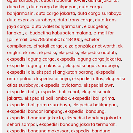
agus surabaya
,
dubai national flower
,
dumai jakarta
,
dupa bali
,
duta cargo balikpapan
,
duta cargo
banjarmasin
,
duta cargo jakarta
,
duta cargo surabaya
,
duta express surabaya
,
duta trans cargo
,
duta trans
jaya cargo
,
duta walet banjarmasin
,
e budgeting
langkat
,
e-budgeting kabupaten malang
,
e-mail for
[pii_email_aea785af85801d184f0b]
,
echelon
compliance
,
efnatali cargo
,
eiza gonzález net worth
,
ek
ongkir
,
ek resi
,
ekpedisi
,
ekspedisi
,
ekspedisi adalah
,
ekspedisi agung cargo
,
ekspedisi agung cargo jakarta
,
ekspedisi agung makassar
,
ekspedisi agus surabaya
,
ekspedisi als
,
ekspedisi angkutan barang
,
ekspedisi
antar pulau
,
ekspedisi artinya
,
ekspedisi atlas
,
ekspedisi
atlas surabaya
,
ekspedisi aviatama
,
ekspedisi awr
,
ekspedisi bali
,
ekspedisi bali cepat
,
ekspedisi bali
jakarta
,
ekspedisi bali lombok
,
ekspedisi bali prima
,
ekspedisi bali prima surabaya
,
ekspedisi balikpapan
,
ekspedisi bandar lampung
,
ekspedisi bandung
,
ekspedisi bandung jakarta
,
ekspedisi bandung jakarta
sehari sampai
,
ekspedisi bandung jakarta termurah
,
ekspedisi bandung makassar
,
ekspedisi bandung