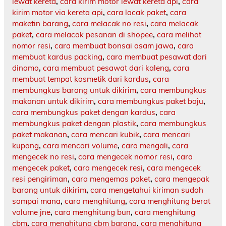
lewat kereta
,
cara kirim motor lewat kereta api
,
cara
kirim motor via kereta api
,
cara lacak paket
,
cara
maketin barang
,
cara melacak no resi
,
cara melacak
paket
,
cara melacak pesanan di shopee
,
cara melihat
nomor resi
,
cara membuat bonsai asam jawa
,
cara
membuat kardus packing
,
cara membuat pesawat dari
dinamo
,
cara membuat pesawat dari kaleng
,
cara
membuat tempat kosmetik dari kardus
,
cara
membungkus barang untuk dikirim
,
cara membungkus
makanan untuk dikirim
,
cara membungkus paket baju
,
cara membungkus paket dengan kardus
,
cara
membungkus paket dengan plastik
,
cara membungkus
paket makanan
,
cara mencari kubik
,
cara mencari
kupang
,
cara mencari volume
,
cara mengali
,
cara
mengecek no resi
,
cara mengecek nomor resi
,
cara
mengecek paket
,
cara mengecek resi
,
cara mengecek
resi pengiriman
,
cara mengemas paket
,
cara mengepak
barang untuk dikirim
,
cara mengetahui kiriman sudah
sampai mana
,
cara menghitung
,
cara menghitung berat
volume jne
,
cara menghitung bun
,
cara menghitung
cbm
,
cara menghitung cbm barang
,
cara menghitung