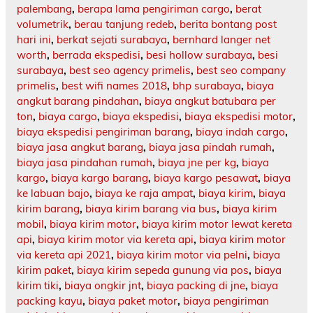
palembang
,
berapa lama pengiriman cargo
,
berat
volumetrik
,
berau tanjung redeb
,
berita bontang post
hari ini
,
berkat sejati surabaya
,
bernhard langer net
worth
,
berrada ekspedisi
,
besi hollow surabaya
,
besi
surabaya
,
best seo agency primelis
,
best seo company
primelis
,
best wifi names 2018
,
bhp surabaya
,
biaya
angkut barang pindahan
,
biaya angkut batubara per
ton
,
biaya cargo
,
biaya ekspedisi
,
biaya ekspedisi motor
,
biaya ekspedisi pengiriman barang
,
biaya indah cargo
,
biaya jasa angkut barang
,
biaya jasa pindah rumah
,
biaya jasa pindahan rumah
,
biaya jne per kg
,
biaya
kargo
,
biaya kargo barang
,
biaya kargo pesawat
,
biaya
ke labuan bajo
,
biaya ke raja ampat
,
biaya kirim
,
biaya
kirim barang
,
biaya kirim barang via bus
,
biaya kirim
mobil
,
biaya kirim motor
,
biaya kirim motor lewat kereta
api
,
biaya kirim motor via kereta api
,
biaya kirim motor
via kereta api 2021
,
biaya kirim motor via pelni
,
biaya
kirim paket
,
biaya kirim sepeda gunung via pos
,
biaya
kirim tiki
,
biaya ongkir jnt
,
biaya packing di jne
,
biaya
packing kayu
,
biaya paket motor
,
biaya pengiriman