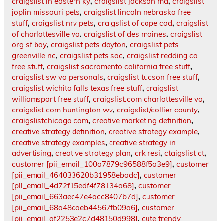
craigslist in eastern ky
,
craigslist jackson ma
,
craigslist
joplin missouri pets
,
craigslist lincoln nebraska free
stuff
,
craigslist nrv pets
,
craigslist of cape cod
,
craigslist
of charlottesville va
,
craigslist of des moines
,
craigslist
org sf bay
,
craigslist pets dayton
,
craigslist pets
greenville nc
,
craigslist pets sac
,
craigslist redding ca
free stuff
,
craigslist sacramento california free stuff
,
craigslist sw va personals
,
craigslist tucson free stuff
,
craigslist wichita falls texas free stuff
,
craigslist
williamsport free stuff
,
craigslist.com charlottesville va
,
craigslist.com huntington wv
,
craigslist/collier county
,
craigslistchicago com
,
creative marketing definition
,
creative strategy definition
,
creative strategy example
,
creative strategy examples
,
creative strategy in
advertising
,
creative strategy plan
,
crk resi
,
ctaigslist ct
,
customer [pii_email_100a7879c96588f5a3e9]
,
customer
[pii_email_464033620b31958ebadc]
,
customer
[pii_email_4d72f15edf4f78134a68]
,
customer
[pii_email_663aec47e4acc8407b7d]
,
customer
[pii_email_68a48caeb44567fb09a6]
,
customer
[pii_email_af2253e2c7d48150d998]
,
cute trendy