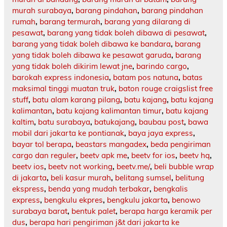
murah surabaya
,
barang pindahan
,
barang pindahan
rumah
,
barang termurah
,
barang yang dilarang di
pesawat
,
barang yang tidak boleh dibawa di pesawat
,
barang yang tidak boleh dibawa ke bandara
,
barang
yang tidak boleh dibawa ke pesawat garuda
,
barang
yang tidak boleh dikirim lewat jne
,
barindo cargo
,
barokah express indonesia
,
batam pos natuna
,
batas
maksimal tinggi muatan truk
,
baton rouge craigslist free
stuff
,
batu alam karang pilang
,
batu kajang
,
batu kajang
kalimantan
,
batu kajang kalimantan timur
,
batu kajang
kaltim
,
batu surabaya
,
batukajang
,
baubau post
,
bawa
mobil dari jakarta ke pontianak
,
baya jaya express
,
bayar tol berapa
,
beastars mangadex
,
beda pengiriman
cargo dan reguler
,
beetv apk me
,
beetv for ios
,
beetv hq
,
beetv ios
,
beetv not working
,
beetv.me/
,
beli bubble wrap
di jakarta
,
beli kasur murah
,
belitang sumsel
,
belitung
ekspress
,
benda yang mudah terbakar
,
bengkalis
express
,
bengkulu ekpres
,
bengkulu jakarta
,
benowo
surabaya barat
,
bentuk palet
,
berapa harga keramik per
dus
,
berapa hari pengiriman j&t dari jakarta ke