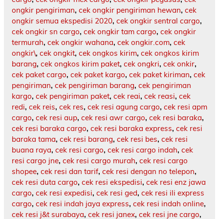
ongkir pengiriman
,
cek ongkir pengiriman hewan
,
cek
ongkir semua ekspedisi 2020
,
cek ongkir sentral cargo
,
cek ongkir sn cargo
,
cek ongkir tam cargo
,
cek ongkir
termurah
,
cek ongkir wahana
,
cek ongkir.com
,
cek
ongkir\
,
cek ongkit
,
cek ongkos kirim
,
cek ongkos kirim
barang
,
cek ongkos kirim paket
,
cek ongkri
,
cek onkir
,
cek paket cargo
,
cek paket kargo
,
cek paket kiriman
,
cek
pengiriman
,
cek pengiriman barang
,
cek pengiriman
kargo
,
cek pengiriman paket
,
cek reai
,
cek reasi
,
cek
redi
,
cek reis
,
cek res
,
cek resi agung cargo
,
cek resi apm
cargo
,
cek resi aup
,
cek resi awr cargo
,
cek resi baraka
,
cek resi baraka cargo
,
cek resi baraka express
,
cek resi
baraka tama
,
cek resi barang
,
cek resi bes
,
cek resi
buana raya
,
cek resi cargo
,
cek resi cargo indah
,
cek
resi cargo jne
,
cek resi cargo murah
,
cek resi cargo
shopee
,
cek resi dan tarif
,
cek resi dengan no telepon
,
cek resi duta cargo
,
cek resi ekspedisi
,
cek resi enz jawa
cargo
,
cek resi expedisi
,
cek resi ged
,
cek resi ili express
cargo
,
cek resi indah jaya express
,
cek resi indah online
,
cek resi j&t surabaya
,
cek resi janex
,
cek resi jne cargo
,