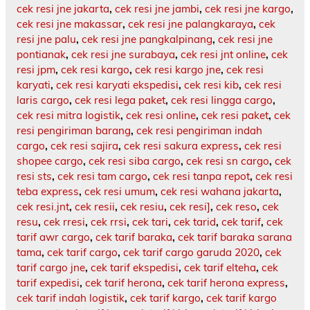
cek resi jne jakarta
,
cek resi jne jambi
,
cek resi jne kargo
,
cek resi jne makassar
,
cek resi jne palangkaraya
,
cek
resi jne palu
,
cek resi jne pangkalpinang
,
cek resi jne
pontianak
,
cek resi jne surabaya
,
cek resi jnt online
,
cek
resi jpm
,
cek resi kargo
,
cek resi kargo jne
,
cek resi
karyati
,
cek resi karyati ekspedisi
,
cek resi kib
,
cek resi
laris cargo
,
cek resi lega paket
,
cek resi lingga cargo
,
cek resi mitra logistik
,
cek resi online
,
cek resi paket
,
cek
resi pengiriman barang
,
cek resi pengiriman indah
cargo
,
cek resi sajira
,
cek resi sakura express
,
cek resi
shopee cargo
,
cek resi siba cargo
,
cek resi sn cargo
,
cek
resi sts
,
cek resi tam cargo
,
cek resi tanpa repot
,
cek resi
teba express
,
cek resi umum
,
cek resi wahana jakarta
,
cek resi.jnt
,
cek resii
,
cek resiu
,
cek resi]
,
cek reso
,
cek
resu
,
cek rresi
,
cek rrsi
,
cek tari
,
cek tarid
,
cek tarif
,
cek
tarif awr cargo
,
cek tarif baraka
,
cek tarif baraka sarana
tama
,
cek tarif cargo
,
cek tarif cargo garuda 2020
,
cek
tarif cargo jne
,
cek tarif ekspedisi
,
cek tarif elteha
,
cek
tarif expedisi
,
cek tarif herona
,
cek tarif herona express
,
cek tarif indah logistik
,
cek tarif kargo
,
cek tarif kargo