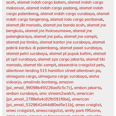
aceh
,
alamat indah cargo batam
,
alamat indah cargo
makassar
,
alamat indah cargo padang
,
alamat indah
cargo palembang
,
alamat indah cargo surabaya
,
alamat
indah cargo tangerang
,
alamat indo cargo pontianak
,
alamat j&t manado
,
alamat jne banda aceh
,
alamat jne
bengkulu
,
alamat jne lhokseumawe
,
alamat jne
palangkaraya
,
alamat jne palu
,
alamat jne sampit
,
alamat jne timika
,
alamat kantor jne surabaya
,
alamat
pabrik kardus di palembang
,
alamat paxel surabaya
,
alamat pelni surabaya
,
alamat pt pupuk kaltim
,
alamat
pt spil surabaya
,
alamat spx cargo jakarta
,
alamat tiki
manado
,
alamat tiki sampit
,
alexandria craigslist pets
,
allentown lending 515 hamilton street allentown pa
,
almaguna cargo
,
almaguna cargo surabaya
,
aloha
sidoarjo
,
amalindo bontang
,
amazon
[pii_email_99098b45f226aa5c5c7c]
,
ambon jakarta
,
ambon surabaya
,
amc stream2watch
,
american
[pii_email_2788efa4c82fb591f6be]
,
american
[pii_email_5329642d44d80ed5e11b]
,
ames craiglist
,
ames craigslsit
,
amescraigslist
,
amity park f95zone
,