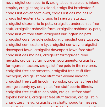
ne
,
craiglist.com peoria il
,
craiglist.com sale cars inland
empire
,
craiglist.org lakeland
,
craigs list bradenton fl
,
craigs list davenport iowa
,
craigs list des moines ia
,
craigs list eastern ky
,
craigs list sierra vista az.
,
craigslist alexandria la pets
,
craigslist anderson sc free
stuff
,
craigslist asheville farm
,
craigslist ashland ky pets
,
craigslist atl free stuff
,
craigslist burlington nc pets
,
craigslist cars for sale salisbury
,
craigslist cars tucson
,
craigslist com eastern ky
,
craigslist conway
,
craigslist
davenport iowa
,
craigslist davenport iowa free stuff
,
craigslist des moines
,
craigslist farmgarden reno
nevada
,
craigslist farmgarden sacramento
,
craigslist
farmgarden tucson
,
craigslist free pets in the nrv area
,
craigslist free sacramento
,
craigslist free stuff flint
michigan
,
craigslist free stuff fort wayne indiana
,
craigslist free stuff lincoln nebraska
,
craigslist free stuff
orange county ny
,
craigslist free stuff peoria illinois
,
craigslist free stuff toledo ohio
,
craigslist free stuff
topeka kansas
,
craigslist free stuff tucson
,
craigslist in
charlottesville va
,
craigslist in chattanooga tennessee
,