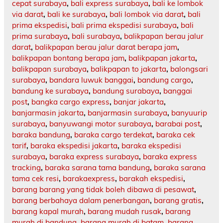
cepat surabaya
,
bali express surabaya
,
bali ke lombok
via darat
,
bali ke surabaya
,
bali lombok via darat
,
bali
prima ekspedisi
,
bali prima ekspedisi surabaya
,
bali
prima surabaya
,
bali surabaya
,
balikpapan berau jalur
darat
,
balikpapan berau jalur darat berapa jam
,
balikpapan bontang berapa jam
,
balikpapan jakarta
,
balikpapan surabaya
,
balikpapan to jakarta
,
balongsari
surabaya
,
bandara luwuk banggai
,
bandung cargo
,
bandung ke surabaya
,
bandung surabaya
,
banggai
post
,
bangka cargo express
,
banjar jakarta
,
banjarmasin jakarta
,
banjarmasin surabaya
,
banyuurip
surabaya
,
banyuwangi motor surabaya
,
barabai post
,
baraka bandung
,
baraka cargo terdekat
,
baraka cek
tarif
,
baraka ekspedisi jakarta
,
baraka ekspedisi
surabaya
,
baraka express surabaya
,
baraka express
tracking
,
baraka sarana tama bandung
,
baraka sarana
tama cek resi
,
barakaexpress
,
barakah ekspedisi
,
barang barang yang tidak boleh dibawa di pesawat
,
barang berbahaya dalam penerbangan
,
barang gratis
,
barang kapal murah
,
barang mudah rusak
,
barang
murah di bandung
,
barang murah di batam
,
barang