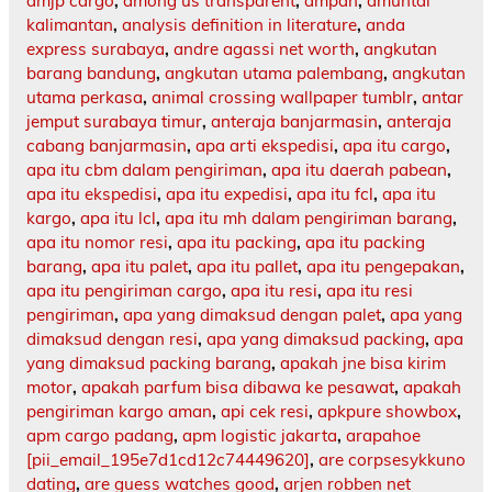
amjp cargo
,
among us transparent
,
ampah
,
amuntai
kalimantan
,
analysis definition in literature
,
anda
express surabaya
,
andre agassi net worth
,
angkutan
barang bandung
,
angkutan utama palembang
,
angkutan
utama perkasa
,
animal crossing wallpaper tumblr
,
antar
jemput surabaya timur
,
anteraja banjarmasin
,
anteraja
cabang banjarmasin
,
apa arti ekspedisi
,
apa itu cargo
,
apa itu cbm dalam pengiriman
,
apa itu daerah pabean
,
apa itu ekspedisi
,
apa itu expedisi
,
apa itu fcl
,
apa itu
kargo
,
apa itu lcl
,
apa itu mh dalam pengiriman barang
,
apa itu nomor resi
,
apa itu packing
,
apa itu packing
barang
,
apa itu palet
,
apa itu pallet
,
apa itu pengepakan
,
apa itu pengiriman cargo
,
apa itu resi
,
apa itu resi
pengiriman
,
apa yang dimaksud dengan palet
,
apa yang
dimaksud dengan resi
,
apa yang dimaksud packing
,
apa
yang dimaksud packing barang
,
apakah jne bisa kirim
motor
,
apakah parfum bisa dibawa ke pesawat
,
apakah
pengiriman kargo aman
,
api cek resi
,
apkpure showbox
,
apm cargo padang
,
apm logistic jakarta
,
arapahoe
[pii_email_195e7d1cd12c74449620]
,
are corpsesykkuno
dating
,
are guess watches good
,
arjen robben net