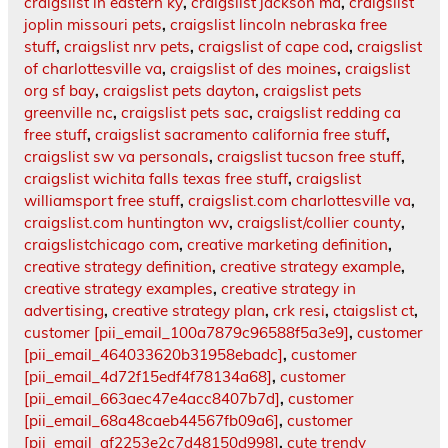
craigslist in eastern ky
,
craigslist jackson ma
,
craigslist
joplin missouri pets
,
craigslist lincoln nebraska free
stuff
,
craigslist nrv pets
,
craigslist of cape cod
,
craigslist
of charlottesville va
,
craigslist of des moines
,
craigslist
org sf bay
,
craigslist pets dayton
,
craigslist pets
greenville nc
,
craigslist pets sac
,
craigslist redding ca
free stuff
,
craigslist sacramento california free stuff
,
craigslist sw va personals
,
craigslist tucson free stuff
,
craigslist wichita falls texas free stuff
,
craigslist
williamsport free stuff
,
craigslist.com charlottesville va
,
craigslist.com huntington wv
,
craigslist/collier county
,
craigslistchicago com
,
creative marketing definition
,
creative strategy definition
,
creative strategy example
,
creative strategy examples
,
creative strategy in
advertising
,
creative strategy plan
,
crk resi
,
ctaigslist ct
,
customer [pii_email_100a7879c96588f5a3e9]
,
customer
[pii_email_464033620b31958ebadc]
,
customer
[pii_email_4d72f15edf4f78134a68]
,
customer
[pii_email_663aec47e4acc8407b7d]
,
customer
[pii_email_68a48caeb44567fb09a6]
,
customer
[pii_email_af2253e2c7d48150d998]
,
cute trendy