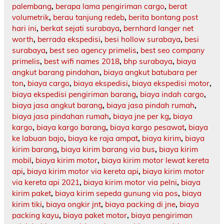
palembang
,
berapa lama pengiriman cargo
,
berat
volumetrik
,
berau tanjung redeb
,
berita bontang post
hari ini
,
berkat sejati surabaya
,
bernhard langer net
worth
,
berrada ekspedisi
,
besi hollow surabaya
,
besi
surabaya
,
best seo agency primelis
,
best seo company
primelis
,
best wifi names 2018
,
bhp surabaya
,
biaya
angkut barang pindahan
,
biaya angkut batubara per
ton
,
biaya cargo
,
biaya ekspedisi
,
biaya ekspedisi motor
,
biaya ekspedisi pengiriman barang
,
biaya indah cargo
,
biaya jasa angkut barang
,
biaya jasa pindah rumah
,
biaya jasa pindahan rumah
,
biaya jne per kg
,
biaya
kargo
,
biaya kargo barang
,
biaya kargo pesawat
,
biaya
ke labuan bajo
,
biaya ke raja ampat
,
biaya kirim
,
biaya
kirim barang
,
biaya kirim barang via bus
,
biaya kirim
mobil
,
biaya kirim motor
,
biaya kirim motor lewat kereta
api
,
biaya kirim motor via kereta api
,
biaya kirim motor
via kereta api 2021
,
biaya kirim motor via pelni
,
biaya
kirim paket
,
biaya kirim sepeda gunung via pos
,
biaya
kirim tiki
,
biaya ongkir jnt
,
biaya packing di jne
,
biaya
packing kayu
,
biaya paket motor
,
biaya pengiriman