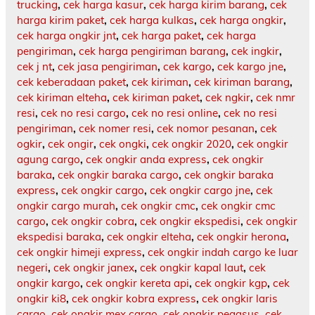
trucking
,
cek harga kasur
,
cek harga kirim barang
,
cek
harga kirim paket
,
cek harga kulkas
,
cek harga ongkir
,
cek harga ongkir jnt
,
cek harga paket
,
cek harga
pengiriman
,
cek harga pengiriman barang
,
cek ingkir
,
cek j nt
,
cek jasa pengiriman
,
cek kargo
,
cek kargo jne
,
cek keberadaan paket
,
cek kiriman
,
cek kiriman barang
,
cek kiriman elteha
,
cek kiriman paket
,
cek ngkir
,
cek nmr
resi
,
cek no resi cargo
,
cek no resi online
,
cek no resi
pengiriman
,
cek nomer resi
,
cek nomor pesanan
,
cek
ogkir
,
cek ongir
,
cek ongki
,
cek ongkir 2020
,
cek ongkir
agung cargo
,
cek ongkir anda express
,
cek ongkir
baraka
,
cek ongkir baraka cargo
,
cek ongkir baraka
express
,
cek ongkir cargo
,
cek ongkir cargo jne
,
cek
ongkir cargo murah
,
cek ongkir cmc
,
cek ongkir cmc
cargo
,
cek ongkir cobra
,
cek ongkir ekspedisi
,
cek ongkir
ekspedisi baraka
,
cek ongkir elteha
,
cek ongkir herona
,
cek ongkir himeji express
,
cek ongkir indah cargo ke luar
negeri
,
cek ongkir janex
,
cek ongkir kapal laut
,
cek
ongkir kargo
,
cek ongkir kereta api
,
cek ongkir kgp
,
cek
ongkir ki8
,
cek ongkir kobra express
,
cek ongkir laris
cargo
,
cek ongkir mex cargo
,
cek ongkir pegasus
,
cek