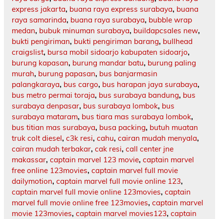
express jakarta
,
buana raya express surabaya
,
buana
raya samarinda
,
buana raya surabaya
,
bubble wrap
medan
,
bubuk minuman surabaya
,
buildapcsales new
,
bukti pengiriman
,
bukti pengiriman barang
,
bullhead
craigslist
,
bursa mobil sidoarjo kabupaten sidoarjo
,
burung kapasan
,
burung mandar batu
,
burung paling
murah
,
burung papasan
,
bus banjarmasin
palangkaraya
,
bus cargo
,
bus harapan jaya surabaya
,
bus metro permai toraja
,
bus surabaya bandung
,
bus
surabaya denpasar
,
bus surabaya lombok
,
bus
surabaya mataram
,
bus tiara mas surabaya lombok
,
bus titian mas surabaya
,
busa packing
,
butuh muatan
truk colt diesel
,
c3k resi
,
cahu
,
cairan mudah menyala
,
cairan mudah terbakar
,
cak resi
,
call center jne
makassar
,
captain marvel 123 movie
,
captain marvel
free online 123movies
,
captain marvel full movie
dailymotion
,
captain marvel full movie online 123
,
captain marvel full movie online 123movies
,
captain
marvel full movie online free 123movies
,
captain marvel
movie 123movies
,
captain marvel movies123
,
captain