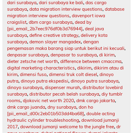
dari surabaya
,
dari surabaya ke bali
,
das cargo
surabaya
,
data migration interview questions
,
database
migration interview questions
,
davenport iowa
craigslist
,
dbm cargo surabaya
,
dead by
[pii_email_2b7eec976df0b3d76944]
,
deal java
surabaya
,
define creative strategy
,
delivery kota
surabaya
,
demon slayer mangadex
,
dengan
pengemasan maka barang siap untuk berikut ini kecuali
,
denpasar surabaya
,
denpasar to surabaya
,
di kirim
,
dieter zetsche net worth
,
difference between cmaccma
,
digital marketing characteristics
,
dikirim
,
dikirim atau di
kirim
,
dimensi fuso
,
dimensi truk colt diesel
,
dinoyo
putra
,
dinoyo putra ekspedisi
,
dinoyo putra surabaya
,
dinoyo surabaya
,
dispenser murah
,
distributor lovebird
surabaya
,
distributor pecah belah surabaya
,
diy tumblr
rooms
,
djokovic net worth 2020
,
dmk cargo jakarta
,
dmk cargo juanda
,
dny surabaya
,
don ho
[pii_email_d00c2eb01b503dd4ba68]
,
double acting
hydraulic cylinder troubleshooting
,
download jumanji
2017
,
download jumanji welcome to the jungle free
,
dr