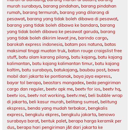
murah surabaya
,
barang pindahan
,
barang pindahan
rumah
,
barang termurah
,
barang yang dilarang di
pesawat
,
barang yang tidak boleh dibawa di pesawat
,
barang yang tidak boleh dibawa ke bandara
,
barang
yang tidak boleh dibawa ke pesawat garuda
,
barang
yang tidak boleh dikirim lewat jne
,
barindo cargo
,
barokah express indonesia
,
batam pos natuna
,
batas
maksimal tinggi muatan truk
,
baton rouge craigslist free
stuff
,
batu alam karang pilang
,
batu kajang
,
batu kajang
kalimantan
,
batu kajang kalimantan timur
,
batu kajang
kaltim
,
batu surabaya
,
batukajang
,
baubau post
,
bawa
mobil dari jakarta ke pontianak
,
baya jaya express
,
bayar tol berapa
,
beastars mangadex
,
beda pengiriman
cargo dan reguler
,
beetv apk me
,
beetv for ios
,
beetv hq
,
beetv ios
,
beetv not working
,
beetv.me/
,
beli bubble wrap
di jakarta
,
beli kasur murah
,
belitang sumsel
,
belitung
ekspress
,
benda yang mudah terbakar
,
bengkalis
express
,
bengkulu ekpres
,
bengkulu jakarta
,
benowo
surabaya barat
,
bentuk palet
,
berapa harga keramik per
dus
,
berapa hari pengiriman j&t dari jakarta ke