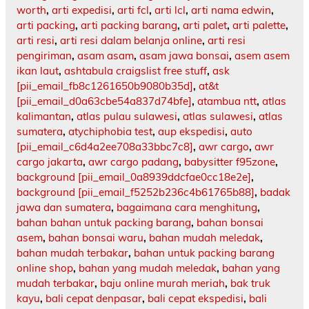
worth
,
arti expedisi
,
arti fcl
,
arti lcl
,
arti nama edwin
,
arti packing
,
arti packing barang
,
arti palet
,
arti palette
,
arti resi
,
arti resi dalam belanja online
,
arti resi
pengiriman
,
asam asam
,
asam jawa bonsai
,
asem asem
ikan laut
,
ashtabula craigslist free stuff
,
ask
[pii_email_fb8c1261650b9080b35d]
,
at&t
[pii_email_d0a63cbe54a837d74bfe]
,
atambua ntt
,
atlas
kalimantan
,
atlas pulau sulawesi
,
atlas sulawesi
,
atlas
sumatera
,
atychiphobia test
,
aup ekspedisi
,
auto
[pii_email_c6d4a2ee708a33bbc7c8]
,
awr cargo
,
awr
cargo jakarta
,
awr cargo padang
,
babysitter f95zone
,
background [pii_email_0a8939ddcfae0cc18e2e]
,
background [pii_email_f5252b236c4b61765b88]
,
badak
jawa dan sumatera
,
bagaimana cara menghitung
,
bahan bahan untuk packing barang
,
bahan bonsai
asem
,
bahan bonsai waru
,
bahan mudah meledak
,
bahan mudah terbakar
,
bahan untuk packing barang
online shop
,
bahan yang mudah meledak
,
bahan yang
mudah terbakar
,
baju online murah meriah
,
bak truk
kayu
,
bali cepat denpasar
,
bali cepat ekspedisi
,
bali