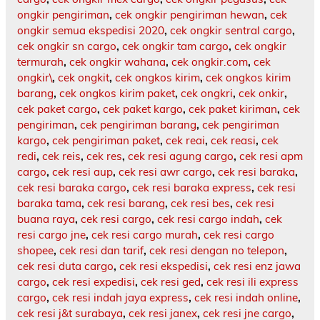
ongkir pengiriman
,
cek ongkir pengiriman hewan
,
cek
ongkir semua ekspedisi 2020
,
cek ongkir sentral cargo
,
cek ongkir sn cargo
,
cek ongkir tam cargo
,
cek ongkir
termurah
,
cek ongkir wahana
,
cek ongkir.com
,
cek
ongkir\
,
cek ongkit
,
cek ongkos kirim
,
cek ongkos kirim
barang
,
cek ongkos kirim paket
,
cek ongkri
,
cek onkir
,
cek paket cargo
,
cek paket kargo
,
cek paket kiriman
,
cek
pengiriman
,
cek pengiriman barang
,
cek pengiriman
kargo
,
cek pengiriman paket
,
cek reai
,
cek reasi
,
cek
redi
,
cek reis
,
cek res
,
cek resi agung cargo
,
cek resi apm
cargo
,
cek resi aup
,
cek resi awr cargo
,
cek resi baraka
,
cek resi baraka cargo
,
cek resi baraka express
,
cek resi
baraka tama
,
cek resi barang
,
cek resi bes
,
cek resi
buana raya
,
cek resi cargo
,
cek resi cargo indah
,
cek
resi cargo jne
,
cek resi cargo murah
,
cek resi cargo
shopee
,
cek resi dan tarif
,
cek resi dengan no telepon
,
cek resi duta cargo
,
cek resi ekspedisi
,
cek resi enz jawa
cargo
,
cek resi expedisi
,
cek resi ged
,
cek resi ili express
cargo
,
cek resi indah jaya express
,
cek resi indah online
,
cek resi j&t surabaya
,
cek resi janex
,
cek resi jne cargo
,