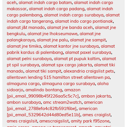
aceh
,
alamat indah cargo batam
,
alamat indah cargo
makassar
,
alamat indah cargo padang
,
alamat indah
cargo palembang
,
alamat indah cargo surabaya
,
alamat
indah cargo tangerang
,
alamat indo cargo pontianak
,
alamat j&t manado
,
alamat jne banda aceh
,
alamat jne
bengkulu
,
alamat jne lhokseumawe
,
alamat jne
palangkaraya
,
alamat jne palu
,
alamat jne sampit
,
alamat jne timika
,
alamat kantor jne surabaya
,
alamat
pabrik kardus di palembang
,
alamat paxel surabaya
,
alamat pelni surabaya
,
alamat pt pupuk kaltim
,
alamat
pt spil surabaya
,
alamat spx cargo jakarta
,
alamat tiki
manado
,
alamat tiki sampit
,
alexandria craigslist pets
,
allentown lending 515 hamilton street allentown pa
,
almaguna cargo
,
almaguna cargo surabaya
,
aloha
sidoarjo
,
amalindo bontang
,
amazon
[pii_email_99098b45f226aa5c5c7c]
,
ambon jakarta
,
ambon surabaya
,
amc stream2watch
,
american
[pii_email_2788efa4c82fb591f6be]
,
american
[pii_email_5329642d44d80ed5e11b]
,
ames craiglist
,
ames craigslsit
,
amescraigslist
,
amity park f95zone
,