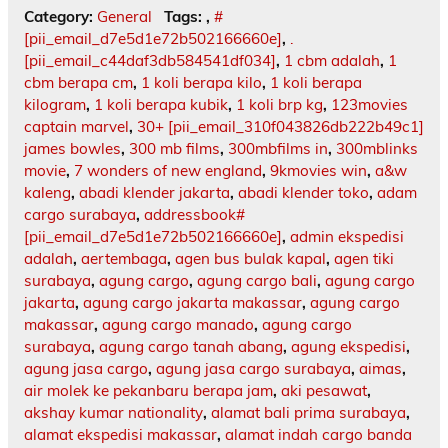
Category:
General
Tags:
,
#
[pii_email_d7e5d1e72b502166660e]
,
.
[pii_email_c44daf3db584541df034]
,
1 cbm adalah
,
1
cbm berapa cm
,
1 koli berapa kilo
,
1 koli berapa
kilogram
,
1 koli berapa kubik
,
1 koli brp kg
,
123movies
captain marvel
,
30+ [pii_email_310f043826db222b49c1]
james bowles
,
300 mb films
,
300mbfilms in
,
300mblinks
movie
,
7 wonders of new england
,
9kmovies win
,
a&w
kaleng
,
abadi klender jakarta
,
abadi klender toko
,
adam
cargo surabaya
,
addressbook#
[pii_email_d7e5d1e72b502166660e]
,
admin ekspedisi
adalah
,
aertembaga
,
agen bus bulak kapal
,
agen tiki
surabaya
,
agung cargo
,
agung cargo bali
,
agung cargo
jakarta
,
agung cargo jakarta makassar
,
agung cargo
makassar
,
agung cargo manado
,
agung cargo
surabaya
,
agung cargo tanah abang
,
agung ekspedisi
,
agung jasa cargo
,
agung jasa cargo surabaya
,
aimas
,
air molek ke pekanbaru berapa jam
,
aki pesawat
,
akshay kumar nationality
,
alamat bali prima surabaya
,
alamat ekspedisi makassar
,
alamat indah cargo banda