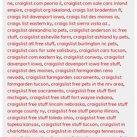
ne
,
craiglist.com peoria il
,
craiglist.com sale cars inland
empire
,
craiglist.org lakeland
,
craigs list bradenton fl
,
craigs list davenport iowa
,
craigs list des moines ia
,
craigs list eastern ky
,
craigs list sierra vista az.
,
craigslist alexandria la pets
,
craigslist anderson sc free
stuff
,
craigslist asheville farm
,
craigslist ashland ky pets
,
craigslist atl free stuff
,
craigslist burlington nc pets
,
craigslist cars for sale salisbury
,
craigslist cars tucson
,
craigslist com eastern ky
,
craigslist conway
,
craigslist
davenport iowa
,
craigslist davenport iowa free stuff
,
craigslist des moines
,
craigslist farmgarden reno
nevada
,
craigslist farmgarden sacramento
,
craigslist
farmgarden tucson
,
craigslist free pets in the nrv area
,
craigslist free sacramento
,
craigslist free stuff flint
michigan
,
craigslist free stuff fort wayne indiana
,
craigslist free stuff lincoln nebraska
,
craigslist free stuff
orange county ny
,
craigslist free stuff peoria illinois
,
craigslist free stuff toledo ohio
,
craigslist free stuff
topeka kansas
,
craigslist free stuff tucson
,
craigslist in
charlottesville va
,
craigslist in chattanooga tennessee
,