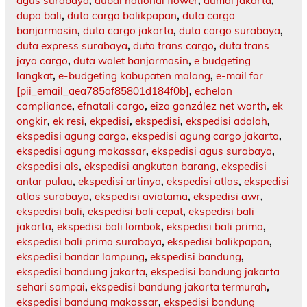
agus surabaya
,
dubai national flower
,
dumai jakarta
,
dupa bali
,
duta cargo balikpapan
,
duta cargo
banjarmasin
,
duta cargo jakarta
,
duta cargo surabaya
,
duta express surabaya
,
duta trans cargo
,
duta trans
jaya cargo
,
duta walet banjarmasin
,
e budgeting
langkat
,
e-budgeting kabupaten malang
,
e-mail for
[pii_email_aea785af85801d184f0b]
,
echelon
compliance
,
efnatali cargo
,
eiza gonzález net worth
,
ek
ongkir
,
ek resi
,
ekpedisi
,
ekspedisi
,
ekspedisi adalah
,
ekspedisi agung cargo
,
ekspedisi agung cargo jakarta
,
ekspedisi agung makassar
,
ekspedisi agus surabaya
,
ekspedisi als
,
ekspedisi angkutan barang
,
ekspedisi
antar pulau
,
ekspedisi artinya
,
ekspedisi atlas
,
ekspedisi
atlas surabaya
,
ekspedisi aviatama
,
ekspedisi awr
,
ekspedisi bali
,
ekspedisi bali cepat
,
ekspedisi bali
jakarta
,
ekspedisi bali lombok
,
ekspedisi bali prima
,
ekspedisi bali prima surabaya
,
ekspedisi balikpapan
,
ekspedisi bandar lampung
,
ekspedisi bandung
,
ekspedisi bandung jakarta
,
ekspedisi bandung jakarta
sehari sampai
,
ekspedisi bandung jakarta termurah
,
ekspedisi bandung makassar
,
ekspedisi bandung