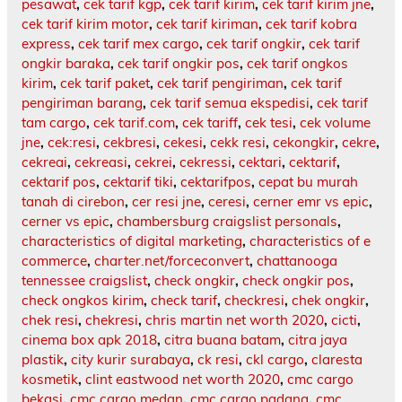
pesawat
,
cek tarif kgp
,
cek tarif kirim
,
cek tarif kirim jne
,
cek tarif kirim motor
,
cek tarif kiriman
,
cek tarif kobra
express
,
cek tarif mex cargo
,
cek tarif ongkir
,
cek tarif
ongkir baraka
,
cek tarif ongkir pos
,
cek tarif ongkos
kirim
,
cek tarif paket
,
cek tarif pengiriman
,
cek tarif
pengiriman barang
,
cek tarif semua ekspedisi
,
cek tarif
tam cargo
,
cek tarif.com
,
cek tariff
,
cek tesi
,
cek volume
jne
,
cek:resi
,
cekbresi
,
cekesi
,
cekk resi
,
cekongkir
,
cekre
,
cekreai
,
cekreasi
,
cekrei
,
cekressi
,
cektari
,
cektarif
,
cektarif pos
,
cektarif tiki
,
cektarifpos
,
cepat bu murah
tanah di cirebon
,
cer resi jne
,
ceresi
,
cerner emr vs epic
,
cerner vs epic
,
chambersburg craigslist personals
,
characteristics of digital marketing
,
characteristics of e
commerce
,
charter.net/forceconvert
,
chattanooga
tennessee craigslist
,
check ongkir
,
check ongkir pos
,
check ongkos kirim
,
check tarif
,
checkresi
,
chek ongkir
,
chek resi
,
chekresi
,
chris martin net worth 2020
,
cicti
,
cinema box apk 2018
,
citra buana batam
,
citra jaya
plastik
,
city kurir surabaya
,
ck resi
,
ckl cargo
,
claresta
kosmetik
,
clint eastwood net worth 2020
,
cmc cargo
bekasi
,
cmc cargo medan
,
cmc cargo padang
,
cmc