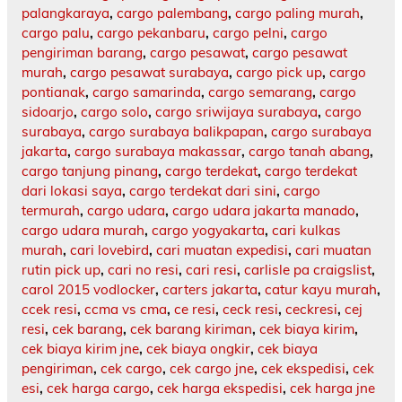
palangkaraya
,
cargo palembang
,
cargo paling murah
,
cargo palu
,
cargo pekanbaru
,
cargo pelni
,
cargo
pengiriman barang
,
cargo pesawat
,
cargo pesawat
murah
,
cargo pesawat surabaya
,
cargo pick up
,
cargo
pontianak
,
cargo samarinda
,
cargo semarang
,
cargo
sidoarjo
,
cargo solo
,
cargo sriwijaya surabaya
,
cargo
surabaya
,
cargo surabaya balikpapan
,
cargo surabaya
jakarta
,
cargo surabaya makassar
,
cargo tanah abang
,
cargo tanjung pinang
,
cargo terdekat
,
cargo terdekat
dari lokasi saya
,
cargo terdekat dari sini
,
cargo
termurah
,
cargo udara
,
cargo udara jakarta manado
,
cargo udara murah
,
cargo yogyakarta
,
cari kulkas
murah
,
cari lovebird
,
cari muatan expedisi
,
cari muatan
rutin pick up
,
cari no resi
,
cari resi
,
carlisle pa craigslist
,
carol 2015 vodlocker
,
carters jakarta
,
catur kayu murah
,
ccek resi
,
ccma vs cma
,
ce resi
,
ceck resi
,
ceckresi
,
cej
resi
,
cek barang
,
cek barang kiriman
,
cek biaya kirim
,
cek biaya kirim jne
,
cek biaya ongkir
,
cek biaya
pengiriman
,
cek cargo
,
cek cargo jne
,
cek ekspedisi
,
cek
esi
,
cek harga cargo
,
cek harga ekspedisi
,
cek harga jne