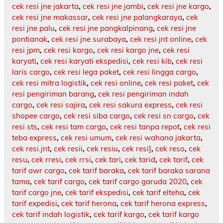
cek resi jne jakarta
,
cek resi jne jambi
,
cek resi jne kargo
,
cek resi jne makassar
,
cek resi jne palangkaraya
,
cek
resi jne palu
,
cek resi jne pangkalpinang
,
cek resi jne
pontianak
,
cek resi jne surabaya
,
cek resi jnt online
,
cek
resi jpm
,
cek resi kargo
,
cek resi kargo jne
,
cek resi
karyati
,
cek resi karyati ekspedisi
,
cek resi kib
,
cek resi
laris cargo
,
cek resi lega paket
,
cek resi lingga cargo
,
cek resi mitra logistik
,
cek resi online
,
cek resi paket
,
cek
resi pengiriman barang
,
cek resi pengiriman indah
cargo
,
cek resi sajira
,
cek resi sakura express
,
cek resi
shopee cargo
,
cek resi siba cargo
,
cek resi sn cargo
,
cek
resi sts
,
cek resi tam cargo
,
cek resi tanpa repot
,
cek resi
teba express
,
cek resi umum
,
cek resi wahana jakarta
,
cek resi.jnt
,
cek resii
,
cek resiu
,
cek resi]
,
cek reso
,
cek
resu
,
cek rresi
,
cek rrsi
,
cek tari
,
cek tarid
,
cek tarif
,
cek
tarif awr cargo
,
cek tarif baraka
,
cek tarif baraka sarana
tama
,
cek tarif cargo
,
cek tarif cargo garuda 2020
,
cek
tarif cargo jne
,
cek tarif ekspedisi
,
cek tarif elteha
,
cek
tarif expedisi
,
cek tarif herona
,
cek tarif herona express
,
cek tarif indah logistik
,
cek tarif kargo
,
cek tarif kargo