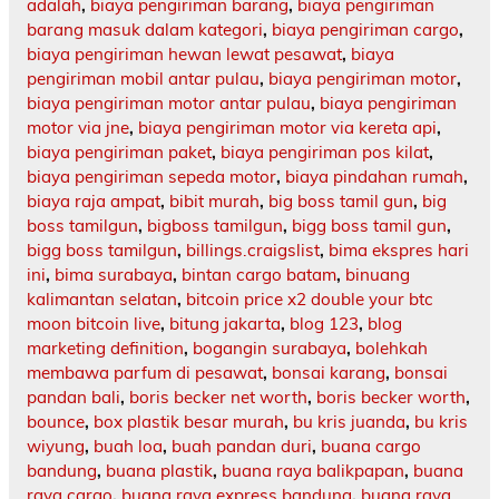
adalah
,
biaya pengiriman barang
,
biaya pengiriman
barang masuk dalam kategori
,
biaya pengiriman cargo
,
biaya pengiriman hewan lewat pesawat
,
biaya
pengiriman mobil antar pulau
,
biaya pengiriman motor
,
biaya pengiriman motor antar pulau
,
biaya pengiriman
motor via jne
,
biaya pengiriman motor via kereta api
,
biaya pengiriman paket
,
biaya pengiriman pos kilat
,
biaya pengiriman sepeda motor
,
biaya pindahan rumah
,
biaya raja ampat
,
bibit murah
,
big boss tamil gun
,
big
boss tamilgun
,
bigboss tamilgun
,
bigg boss tamil gun
,
bigg boss tamilgun
,
billings.craigslist
,
bima ekspres hari
ini
,
bima surabaya
,
bintan cargo batam
,
binuang
kalimantan selatan
,
bitcoin price x2 double your btc
moon bitcoin live
,
bitung jakarta
,
blog 123
,
blog
marketing definition
,
bogangin surabaya
,
bolehkah
membawa parfum di pesawat
,
bonsai karang
,
bonsai
pandan bali
,
boris becker net worth
,
boris becker worth
,
bounce
,
box plastik besar murah
,
bu kris juanda
,
bu kris
wiyung
,
buah loa
,
buah pandan duri
,
buana cargo
bandung
,
buana plastik
,
buana raya balikpapan
,
buana
raya cargo
,
buana raya express bandung
,
buana raya