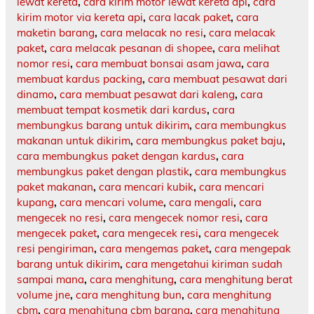
lewat kereta
,
cara kirim motor lewat kereta api
,
cara
kirim motor via kereta api
,
cara lacak paket
,
cara
maketin barang
,
cara melacak no resi
,
cara melacak
paket
,
cara melacak pesanan di shopee
,
cara melihat
nomor resi
,
cara membuat bonsai asam jawa
,
cara
membuat kardus packing
,
cara membuat pesawat dari
dinamo
,
cara membuat pesawat dari kaleng
,
cara
membuat tempat kosmetik dari kardus
,
cara
membungkus barang untuk dikirim
,
cara membungkus
makanan untuk dikirim
,
cara membungkus paket baju
,
cara membungkus paket dengan kardus
,
cara
membungkus paket dengan plastik
,
cara membungkus
paket makanan
,
cara mencari kubik
,
cara mencari
kupang
,
cara mencari volume
,
cara mengali
,
cara
mengecek no resi
,
cara mengecek nomor resi
,
cara
mengecek paket
,
cara mengecek resi
,
cara mengecek
resi pengiriman
,
cara mengemas paket
,
cara mengepak
barang untuk dikirim
,
cara mengetahui kiriman sudah
sampai mana
,
cara menghitung
,
cara menghitung berat
volume jne
,
cara menghitung bun
,
cara menghitung
cbm
,
cara menghitung cbm barang
,
cara menghitung