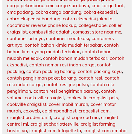
cargo pekanbaru
,
cmc cargo surabaya
,
cmc cargo tarif
,
cmc padang
,
cobra cargo bandung
,
cobra ekspedisi
,
cobra ekspedisi bandung
,
cobra ekspedisi jakarta
,
cocofinder reverse phone lookup
,
collegeshape
,
collier
craigslist
,
combustible adalah
,
comcast store near me
,
container artinya
,
container modifikasi
,
containers
artinya
,
contoh bahan kimia mudah terbakar
,
contoh
bahan kimia yang mudah terbakar
,
contoh bahan
mudah meledak
,
contoh bahan mudah terbakar
,
contoh
ekspedisi
,
contoh nomor resi indah cargo
,
contoh
packing
,
contoh packing barang
,
contoh packing kayu
,
contoh pengiriman paket barang
,
contoh resi
,
contoh
resi indah cargo
,
contoh resi jne palsu
,
contoh resi
pengiriman
,
contoh resi pengiriman barang
,
contoh
volume
,
cookeville craiglist
,
cookeville craigslist pets
,
cookville craigslist
,
cover mobil murah
,
cover motor
murah
,
coxweb
,
cp pimpandhost
,
crageslist.com
,
craiglist bradenton fl
,
craiglist cape cod ma
,
craiglist
central mi
,
craiglist charlottesville
,
craiglist farming
bristol va
,
craiglist.com lafayette la
,
craiglist.com omaha