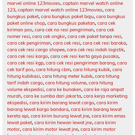
marvel online 123movies
,
captain marvel watch online
123
,
captain marvel watch online 123movies
,
cara
bungkus paket
,
cara bungkus paket baju
,
cara bungkus
paket online shop
,
cara bungkus paketan
,
cara cek
kiriman pos
,
cara cek no resi pengiriman
,
cara cek
nomer resi
,
cara cek ongkir
,
cara cek paket tanpa resi
,
cara cek pengiriman
,
cara cek resi
,
cara cek resi baraka
,
cara cek resi cargo shopee
,
cara cek resi indah logistik
,
cara cek resi kargo
,
cara cek resi kerta gaya pusaka
,
cara cek resi kgp
,
cara cek resi pengiriman barang
,
cara
cek tarif pos
,
cara hitung cbm
,
cara hitung kubik
,
cara
hitung kubikasi
,
cara hitung meter kubik
,
cara hitung
tarif indah cargo
,
cara hitung volume
,
cara hitung
volume ekspedisi
,
cara ke bunaken
,
cara ke raja ampat
murah
,
cara ke sumba dari jakarta
,
cara kerja marketing
ekspedisi
,
cara kirim barang lewat cargo
,
cara kirim
barang lewat kargo bandara
,
cara kirim barang lewat
kereta api
,
cara kirim burung lewat jne
,
cara kirim emas
lewat paket
,
cara kirim hewan lewat jne
,
cara kirim
motor
,
cara kirim motor lewat jne
,
cara kirim motor