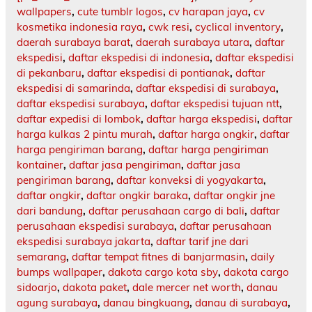
wallpapers
,
cute tumblr logos
,
cv harapan jaya
,
cv
kosmetika indonesia raya
,
cwk resi
,
cyclical inventory
,
daerah surabaya barat
,
daerah surabaya utara
,
daftar
ekspedisi
,
daftar ekspedisi di indonesia
,
daftar ekspedisi
di pekanbaru
,
daftar ekspedisi di pontianak
,
daftar
ekspedisi di samarinda
,
daftar ekspedisi di surabaya
,
daftar ekspedisi surabaya
,
daftar ekspedisi tujuan ntt
,
daftar expedisi di lombok
,
daftar harga ekspedisi
,
daftar
harga kulkas 2 pintu murah
,
daftar harga ongkir
,
daftar
harga pengiriman barang
,
daftar harga pengiriman
kontainer
,
daftar jasa pengiriman
,
daftar jasa
pengiriman barang
,
daftar konveksi di yogyakarta
,
daftar ongkir
,
daftar ongkir baraka
,
daftar ongkir jne
dari bandung
,
daftar perusahaan cargo di bali
,
daftar
perusahaan ekspedisi surabaya
,
daftar perusahaan
ekspedisi surabaya jakarta
,
daftar tarif jne dari
semarang
,
daftar tempat fitnes di banjarmasin
,
daily
bumps wallpaper
,
dakota cargo kota sby
,
dakota cargo
sidoarjo
,
dakota paket
,
dale mercer net worth
,
danau
agung surabaya
,
danau bingkuang
,
danau di surabaya
,