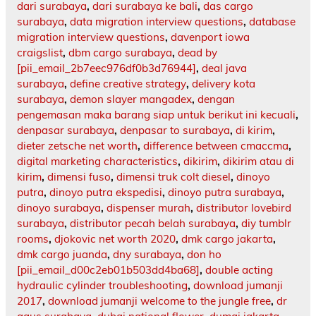
dari surabaya
,
dari surabaya ke bali
,
das cargo
surabaya
,
data migration interview questions
,
database
migration interview questions
,
davenport iowa
craigslist
,
dbm cargo surabaya
,
dead by
[pii_email_2b7eec976df0b3d76944]
,
deal java
surabaya
,
define creative strategy
,
delivery kota
surabaya
,
demon slayer mangadex
,
dengan
pengemasan maka barang siap untuk berikut ini kecuali
,
denpasar surabaya
,
denpasar to surabaya
,
di kirim
,
dieter zetsche net worth
,
difference between cmaccma
,
digital marketing characteristics
,
dikirim
,
dikirim atau di
kirim
,
dimensi fuso
,
dimensi truk colt diesel
,
dinoyo
putra
,
dinoyo putra ekspedisi
,
dinoyo putra surabaya
,
dinoyo surabaya
,
dispenser murah
,
distributor lovebird
surabaya
,
distributor pecah belah surabaya
,
diy tumblr
rooms
,
djokovic net worth 2020
,
dmk cargo jakarta
,
dmk cargo juanda
,
dny surabaya
,
don ho
[pii_email_d00c2eb01b503dd4ba68]
,
double acting
hydraulic cylinder troubleshooting
,
download jumanji
2017
,
download jumanji welcome to the jungle free
,
dr