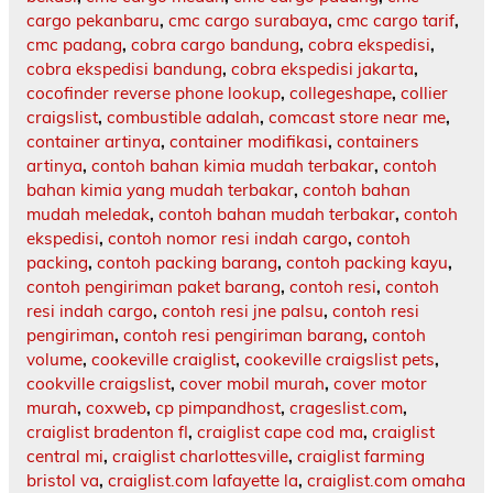
cargo pekanbaru
,
cmc cargo surabaya
,
cmc cargo tarif
,
cmc padang
,
cobra cargo bandung
,
cobra ekspedisi
,
cobra ekspedisi bandung
,
cobra ekspedisi jakarta
,
cocofinder reverse phone lookup
,
collegeshape
,
collier
craigslist
,
combustible adalah
,
comcast store near me
,
container artinya
,
container modifikasi
,
containers
artinya
,
contoh bahan kimia mudah terbakar
,
contoh
bahan kimia yang mudah terbakar
,
contoh bahan
mudah meledak
,
contoh bahan mudah terbakar
,
contoh
ekspedisi
,
contoh nomor resi indah cargo
,
contoh
packing
,
contoh packing barang
,
contoh packing kayu
,
contoh pengiriman paket barang
,
contoh resi
,
contoh
resi indah cargo
,
contoh resi jne palsu
,
contoh resi
pengiriman
,
contoh resi pengiriman barang
,
contoh
volume
,
cookeville craiglist
,
cookeville craigslist pets
,
cookville craigslist
,
cover mobil murah
,
cover motor
murah
,
coxweb
,
cp pimpandhost
,
crageslist.com
,
craiglist bradenton fl
,
craiglist cape cod ma
,
craiglist
central mi
,
craiglist charlottesville
,
craiglist farming
bristol va
,
craiglist.com lafayette la
,
craiglist.com omaha