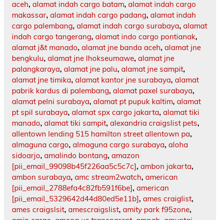
aceh
,
alamat indah cargo batam
,
alamat indah cargo
makassar
,
alamat indah cargo padang
,
alamat indah
cargo palembang
,
alamat indah cargo surabaya
,
alamat
indah cargo tangerang
,
alamat indo cargo pontianak
,
alamat j&t manado
,
alamat jne banda aceh
,
alamat jne
bengkulu
,
alamat jne lhokseumawe
,
alamat jne
palangkaraya
,
alamat jne palu
,
alamat jne sampit
,
alamat jne timika
,
alamat kantor jne surabaya
,
alamat
pabrik kardus di palembang
,
alamat paxel surabaya
,
alamat pelni surabaya
,
alamat pt pupuk kaltim
,
alamat
pt spil surabaya
,
alamat spx cargo jakarta
,
alamat tiki
manado
,
alamat tiki sampit
,
alexandria craigslist pets
,
allentown lending 515 hamilton street allentown pa
,
almaguna cargo
,
almaguna cargo surabaya
,
aloha
sidoarjo
,
amalindo bontang
,
amazon
[pii_email_99098b45f226aa5c5c7c]
,
ambon jakarta
,
ambon surabaya
,
amc stream2watch
,
american
[pii_email_2788efa4c82fb591f6be]
,
american
[pii_email_5329642d44d80ed5e11b]
,
ames craiglist
,
ames craigslsit
,
amescraigslist
,
amity park f95zone
,