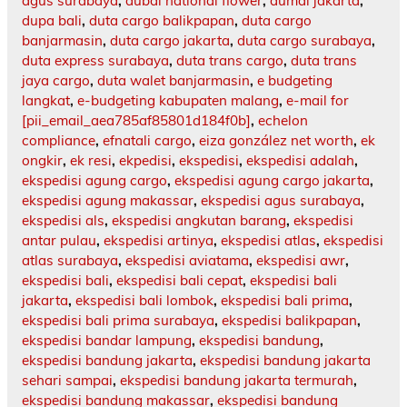
agus surabaya
,
dubai national flower
,
dumai jakarta
,
dupa bali
,
duta cargo balikpapan
,
duta cargo
banjarmasin
,
duta cargo jakarta
,
duta cargo surabaya
,
duta express surabaya
,
duta trans cargo
,
duta trans
jaya cargo
,
duta walet banjarmasin
,
e budgeting
langkat
,
e-budgeting kabupaten malang
,
e-mail for
[pii_email_aea785af85801d184f0b]
,
echelon
compliance
,
efnatali cargo
,
eiza gonzález net worth
,
ek
ongkir
,
ek resi
,
ekpedisi
,
ekspedisi
,
ekspedisi adalah
,
ekspedisi agung cargo
,
ekspedisi agung cargo jakarta
,
ekspedisi agung makassar
,
ekspedisi agus surabaya
,
ekspedisi als
,
ekspedisi angkutan barang
,
ekspedisi
antar pulau
,
ekspedisi artinya
,
ekspedisi atlas
,
ekspedisi
atlas surabaya
,
ekspedisi aviatama
,
ekspedisi awr
,
ekspedisi bali
,
ekspedisi bali cepat
,
ekspedisi bali
jakarta
,
ekspedisi bali lombok
,
ekspedisi bali prima
,
ekspedisi bali prima surabaya
,
ekspedisi balikpapan
,
ekspedisi bandar lampung
,
ekspedisi bandung
,
ekspedisi bandung jakarta
,
ekspedisi bandung jakarta
sehari sampai
,
ekspedisi bandung jakarta termurah
,
ekspedisi bandung makassar
,
ekspedisi bandung