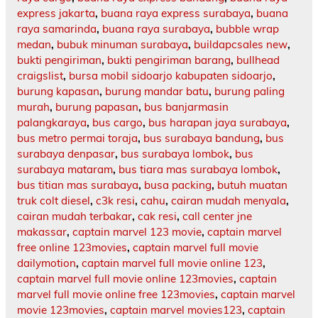
express jakarta
,
buana raya express surabaya
,
buana
raya samarinda
,
buana raya surabaya
,
bubble wrap
medan
,
bubuk minuman surabaya
,
buildapcsales new
,
bukti pengiriman
,
bukti pengiriman barang
,
bullhead
craigslist
,
bursa mobil sidoarjo kabupaten sidoarjo
,
burung kapasan
,
burung mandar batu
,
burung paling
murah
,
burung papasan
,
bus banjarmasin
palangkaraya
,
bus cargo
,
bus harapan jaya surabaya
,
bus metro permai toraja
,
bus surabaya bandung
,
bus
surabaya denpasar
,
bus surabaya lombok
,
bus
surabaya mataram
,
bus tiara mas surabaya lombok
,
bus titian mas surabaya
,
busa packing
,
butuh muatan
truk colt diesel
,
c3k resi
,
cahu
,
cairan mudah menyala
,
cairan mudah terbakar
,
cak resi
,
call center jne
makassar
,
captain marvel 123 movie
,
captain marvel
free online 123movies
,
captain marvel full movie
dailymotion
,
captain marvel full movie online 123
,
captain marvel full movie online 123movies
,
captain
marvel full movie online free 123movies
,
captain marvel
movie 123movies
,
captain marvel movies123
,
captain