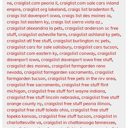
ne
,
craiglist.com peoria il
,
craiglist.com sale cars inland
empire
,
craiglist.org lakeland
,
craigs list bradenton fl
,
craigs list davenport iowa
,
craigs list des moines ia
,
craigs list eastern ky
,
craigs list sierra vista az.
,
craigslist alexandria la pets
,
craigslist anderson sc free
stuff
,
craigslist asheville farm
,
craigslist ashland ky pets
,
craigslist atl free stuff
,
craigslist burlington nc pets
,
craigslist cars for sale salisbury
,
craigslist cars tucson
,
craigslist com eastern ky
,
craigslist conway
,
craigslist
davenport iowa
,
craigslist davenport iowa free stuff
,
craigslist des moines
,
craigslist farmgarden reno
nevada
,
craigslist farmgarden sacramento
,
craigslist
farmgarden tucson
,
craigslist free pets in the nrv area
,
craigslist free sacramento
,
craigslist free stuff flint
michigan
,
craigslist free stuff fort wayne indiana
,
craigslist free stuff lincoln nebraska
,
craigslist free stuff
orange county ny
,
craigslist free stuff peoria illinois
,
craigslist free stuff toledo ohio
,
craigslist free stuff
topeka kansas
,
craigslist free stuff tucson
,
craigslist in
charlottesville va
,
craigslist in chattanooga tennessee
,