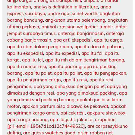
amjp cargo
,
among us transparent
,
ampah
,
amuntai
kalimantan
,
analysis definition in literature
,
anda
express surabaya
,
andre agassi net worth
,
angkutan
barang bandung
,
angkutan utama palembang
,
angkutan
utama perkasa
,
animal crossing wallpaper tumblr
,
antar
jemput surabaya timur
,
anteraja banjarmasin
,
anteraja
cabang banjarmasin
,
apa arti ekspedisi
,
apa itu cargo
,
apa itu cbm dalam pengiriman
,
apa itu daerah pabean
,
apa itu ekspedisi
,
apa itu expedisi
,
apa itu fcl
,
apa itu
kargo
,
apa itu lcl
,
apa itu mh dalam pengiriman barang
,
apa itu nomor resi
,
apa itu packing
,
apa itu packing
barang
,
apa itu palet
,
apa itu pallet
,
apa itu pengepakan
,
apa itu pengiriman cargo
,
apa itu resi
,
apa itu resi
pengiriman
,
apa yang dimaksud dengan palet
,
apa yang
dimaksud dengan resi
,
apa yang dimaksud packing
,
apa
yang dimaksud packing barang
,
apakah jne bisa kirim
motor
,
apakah parfum bisa dibawa ke pesawat
,
apakah
pengiriman kargo aman
,
api cek resi
,
apkpure showbox
,
apm cargo padang
,
apm logistic jakarta
,
arapahoe
[pii_email_195e7d1cd12c74449620]
,
are corpsesykkuno
dating
,
are guess watches good
,
arjen robben net