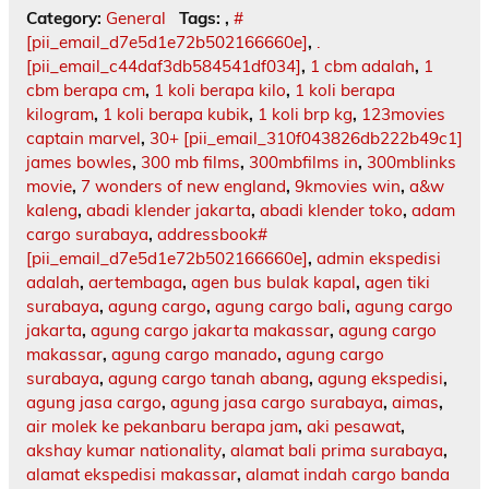
Category:
General
Tags:
,
#
[pii_email_d7e5d1e72b502166660e]
,
.
[pii_email_c44daf3db584541df034]
,
1 cbm adalah
,
1
cbm berapa cm
,
1 koli berapa kilo
,
1 koli berapa
kilogram
,
1 koli berapa kubik
,
1 koli brp kg
,
123movies
captain marvel
,
30+ [pii_email_310f043826db222b49c1]
james bowles
,
300 mb films
,
300mbfilms in
,
300mblinks
movie
,
7 wonders of new england
,
9kmovies win
,
a&w
kaleng
,
abadi klender jakarta
,
abadi klender toko
,
adam
cargo surabaya
,
addressbook#
[pii_email_d7e5d1e72b502166660e]
,
admin ekspedisi
adalah
,
aertembaga
,
agen bus bulak kapal
,
agen tiki
surabaya
,
agung cargo
,
agung cargo bali
,
agung cargo
jakarta
,
agung cargo jakarta makassar
,
agung cargo
makassar
,
agung cargo manado
,
agung cargo
surabaya
,
agung cargo tanah abang
,
agung ekspedisi
,
agung jasa cargo
,
agung jasa cargo surabaya
,
aimas
,
air molek ke pekanbaru berapa jam
,
aki pesawat
,
akshay kumar nationality
,
alamat bali prima surabaya
,
alamat ekspedisi makassar
,
alamat indah cargo banda