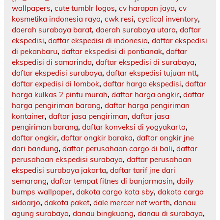
wallpapers
,
cute tumblr logos
,
cv harapan jaya
,
cv
kosmetika indonesia raya
,
cwk resi
,
cyclical inventory
,
daerah surabaya barat
,
daerah surabaya utara
,
daftar
ekspedisi
,
daftar ekspedisi di indonesia
,
daftar ekspedisi
di pekanbaru
,
daftar ekspedisi di pontianak
,
daftar
ekspedisi di samarinda
,
daftar ekspedisi di surabaya
,
daftar ekspedisi surabaya
,
daftar ekspedisi tujuan ntt
,
daftar expedisi di lombok
,
daftar harga ekspedisi
,
daftar
harga kulkas 2 pintu murah
,
daftar harga ongkir
,
daftar
harga pengiriman barang
,
daftar harga pengiriman
kontainer
,
daftar jasa pengiriman
,
daftar jasa
pengiriman barang
,
daftar konveksi di yogyakarta
,
daftar ongkir
,
daftar ongkir baraka
,
daftar ongkir jne
dari bandung
,
daftar perusahaan cargo di bali
,
daftar
perusahaan ekspedisi surabaya
,
daftar perusahaan
ekspedisi surabaya jakarta
,
daftar tarif jne dari
semarang
,
daftar tempat fitnes di banjarmasin
,
daily
bumps wallpaper
,
dakota cargo kota sby
,
dakota cargo
sidoarjo
,
dakota paket
,
dale mercer net worth
,
danau
agung surabaya
,
danau bingkuang
,
danau di surabaya
,