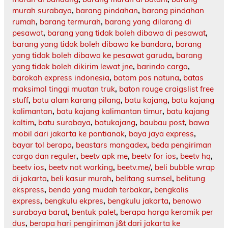
murah surabaya
,
barang pindahan
,
barang pindahan
rumah
,
barang termurah
,
barang yang dilarang di
pesawat
,
barang yang tidak boleh dibawa di pesawat
,
barang yang tidak boleh dibawa ke bandara
,
barang
yang tidak boleh dibawa ke pesawat garuda
,
barang
yang tidak boleh dikirim lewat jne
,
barindo cargo
,
barokah express indonesia
,
batam pos natuna
,
batas
maksimal tinggi muatan truk
,
baton rouge craigslist free
stuff
,
batu alam karang pilang
,
batu kajang
,
batu kajang
kalimantan
,
batu kajang kalimantan timur
,
batu kajang
kaltim
,
batu surabaya
,
batukajang
,
baubau post
,
bawa
mobil dari jakarta ke pontianak
,
baya jaya express
,
bayar tol berapa
,
beastars mangadex
,
beda pengiriman
cargo dan reguler
,
beetv apk me
,
beetv for ios
,
beetv hq
,
beetv ios
,
beetv not working
,
beetv.me/
,
beli bubble wrap
di jakarta
,
beli kasur murah
,
belitang sumsel
,
belitung
ekspress
,
benda yang mudah terbakar
,
bengkalis
express
,
bengkulu ekpres
,
bengkulu jakarta
,
benowo
surabaya barat
,
bentuk palet
,
berapa harga keramik per
dus
,
berapa hari pengiriman j&t dari jakarta ke