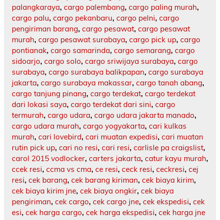
palangkaraya
,
cargo palembang
,
cargo paling murah
,
cargo palu
,
cargo pekanbaru
,
cargo pelni
,
cargo
pengiriman barang
,
cargo pesawat
,
cargo pesawat
murah
,
cargo pesawat surabaya
,
cargo pick up
,
cargo
pontianak
,
cargo samarinda
,
cargo semarang
,
cargo
sidoarjo
,
cargo solo
,
cargo sriwijaya surabaya
,
cargo
surabaya
,
cargo surabaya balikpapan
,
cargo surabaya
jakarta
,
cargo surabaya makassar
,
cargo tanah abang
,
cargo tanjung pinang
,
cargo terdekat
,
cargo terdekat
dari lokasi saya
,
cargo terdekat dari sini
,
cargo
termurah
,
cargo udara
,
cargo udara jakarta manado
,
cargo udara murah
,
cargo yogyakarta
,
cari kulkas
murah
,
cari lovebird
,
cari muatan expedisi
,
cari muatan
rutin pick up
,
cari no resi
,
cari resi
,
carlisle pa craigslist
,
carol 2015 vodlocker
,
carters jakarta
,
catur kayu murah
,
ccek resi
,
ccma vs cma
,
ce resi
,
ceck resi
,
ceckresi
,
cej
resi
,
cek barang
,
cek barang kiriman
,
cek biaya kirim
,
cek biaya kirim jne
,
cek biaya ongkir
,
cek biaya
pengiriman
,
cek cargo
,
cek cargo jne
,
cek ekspedisi
,
cek
esi
,
cek harga cargo
,
cek harga ekspedisi
,
cek harga jne