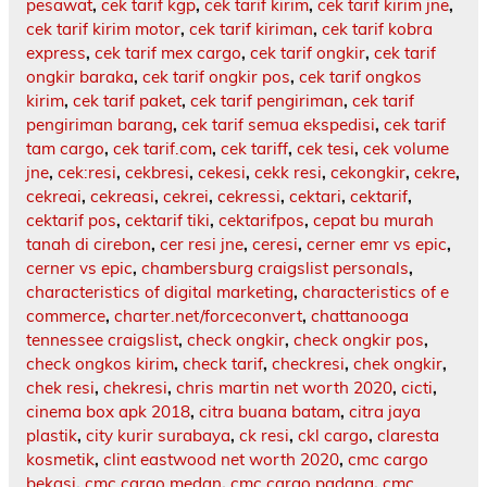
pesawat
,
cek tarif kgp
,
cek tarif kirim
,
cek tarif kirim jne
,
cek tarif kirim motor
,
cek tarif kiriman
,
cek tarif kobra
express
,
cek tarif mex cargo
,
cek tarif ongkir
,
cek tarif
ongkir baraka
,
cek tarif ongkir pos
,
cek tarif ongkos
kirim
,
cek tarif paket
,
cek tarif pengiriman
,
cek tarif
pengiriman barang
,
cek tarif semua ekspedisi
,
cek tarif
tam cargo
,
cek tarif.com
,
cek tariff
,
cek tesi
,
cek volume
jne
,
cek:resi
,
cekbresi
,
cekesi
,
cekk resi
,
cekongkir
,
cekre
,
cekreai
,
cekreasi
,
cekrei
,
cekressi
,
cektari
,
cektarif
,
cektarif pos
,
cektarif tiki
,
cektarifpos
,
cepat bu murah
tanah di cirebon
,
cer resi jne
,
ceresi
,
cerner emr vs epic
,
cerner vs epic
,
chambersburg craigslist personals
,
characteristics of digital marketing
,
characteristics of e
commerce
,
charter.net/forceconvert
,
chattanooga
tennessee craigslist
,
check ongkir
,
check ongkir pos
,
check ongkos kirim
,
check tarif
,
checkresi
,
chek ongkir
,
chek resi
,
chekresi
,
chris martin net worth 2020
,
cicti
,
cinema box apk 2018
,
citra buana batam
,
citra jaya
plastik
,
city kurir surabaya
,
ck resi
,
ckl cargo
,
claresta
kosmetik
,
clint eastwood net worth 2020
,
cmc cargo
bekasi
,
cmc cargo medan
,
cmc cargo padang
,
cmc