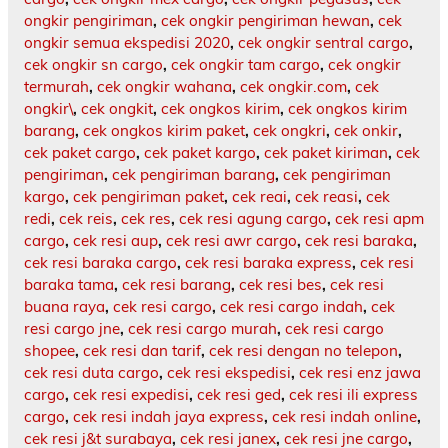
ongkir pengiriman
,
cek ongkir pengiriman hewan
,
cek
ongkir semua ekspedisi 2020
,
cek ongkir sentral cargo
,
cek ongkir sn cargo
,
cek ongkir tam cargo
,
cek ongkir
termurah
,
cek ongkir wahana
,
cek ongkir.com
,
cek
ongkir\
,
cek ongkit
,
cek ongkos kirim
,
cek ongkos kirim
barang
,
cek ongkos kirim paket
,
cek ongkri
,
cek onkir
,
cek paket cargo
,
cek paket kargo
,
cek paket kiriman
,
cek
pengiriman
,
cek pengiriman barang
,
cek pengiriman
kargo
,
cek pengiriman paket
,
cek reai
,
cek reasi
,
cek
redi
,
cek reis
,
cek res
,
cek resi agung cargo
,
cek resi apm
cargo
,
cek resi aup
,
cek resi awr cargo
,
cek resi baraka
,
cek resi baraka cargo
,
cek resi baraka express
,
cek resi
baraka tama
,
cek resi barang
,
cek resi bes
,
cek resi
buana raya
,
cek resi cargo
,
cek resi cargo indah
,
cek
resi cargo jne
,
cek resi cargo murah
,
cek resi cargo
shopee
,
cek resi dan tarif
,
cek resi dengan no telepon
,
cek resi duta cargo
,
cek resi ekspedisi
,
cek resi enz jawa
cargo
,
cek resi expedisi
,
cek resi ged
,
cek resi ili express
cargo
,
cek resi indah jaya express
,
cek resi indah online
,
cek resi j&t surabaya
,
cek resi janex
,
cek resi jne cargo
,