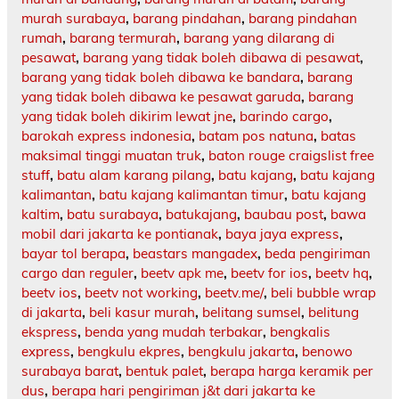
murah surabaya
,
barang pindahan
,
barang pindahan
rumah
,
barang termurah
,
barang yang dilarang di
pesawat
,
barang yang tidak boleh dibawa di pesawat
,
barang yang tidak boleh dibawa ke bandara
,
barang
yang tidak boleh dibawa ke pesawat garuda
,
barang
yang tidak boleh dikirim lewat jne
,
barindo cargo
,
barokah express indonesia
,
batam pos natuna
,
batas
maksimal tinggi muatan truk
,
baton rouge craigslist free
stuff
,
batu alam karang pilang
,
batu kajang
,
batu kajang
kalimantan
,
batu kajang kalimantan timur
,
batu kajang
kaltim
,
batu surabaya
,
batukajang
,
baubau post
,
bawa
mobil dari jakarta ke pontianak
,
baya jaya express
,
bayar tol berapa
,
beastars mangadex
,
beda pengiriman
cargo dan reguler
,
beetv apk me
,
beetv for ios
,
beetv hq
,
beetv ios
,
beetv not working
,
beetv.me/
,
beli bubble wrap
di jakarta
,
beli kasur murah
,
belitang sumsel
,
belitung
ekspress
,
benda yang mudah terbakar
,
bengkalis
express
,
bengkulu ekpres
,
bengkulu jakarta
,
benowo
surabaya barat
,
bentuk palet
,
berapa harga keramik per
dus
,
berapa hari pengiriman j&t dari jakarta ke