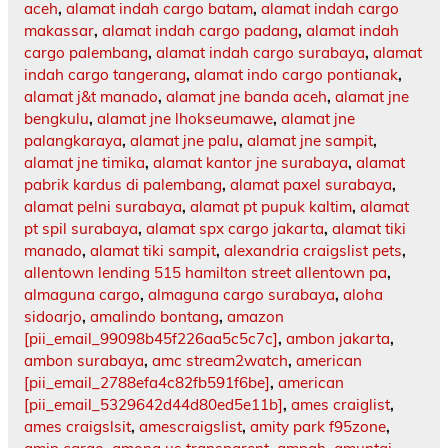
aceh
,
alamat indah cargo batam
,
alamat indah cargo
makassar
,
alamat indah cargo padang
,
alamat indah
cargo palembang
,
alamat indah cargo surabaya
,
alamat
indah cargo tangerang
,
alamat indo cargo pontianak
,
alamat j&t manado
,
alamat jne banda aceh
,
alamat jne
bengkulu
,
alamat jne lhokseumawe
,
alamat jne
palangkaraya
,
alamat jne palu
,
alamat jne sampit
,
alamat jne timika
,
alamat kantor jne surabaya
,
alamat
pabrik kardus di palembang
,
alamat paxel surabaya
,
alamat pelni surabaya
,
alamat pt pupuk kaltim
,
alamat
pt spil surabaya
,
alamat spx cargo jakarta
,
alamat tiki
manado
,
alamat tiki sampit
,
alexandria craigslist pets
,
allentown lending 515 hamilton street allentown pa
,
almaguna cargo
,
almaguna cargo surabaya
,
aloha
sidoarjo
,
amalindo bontang
,
amazon
[pii_email_99098b45f226aa5c5c7c]
,
ambon jakarta
,
ambon surabaya
,
amc stream2watch
,
american
[pii_email_2788efa4c82fb591f6be]
,
american
[pii_email_5329642d44d80ed5e11b]
,
ames craiglist
,
ames craigslsit
,
amescraigslist
,
amity park f95zone
,