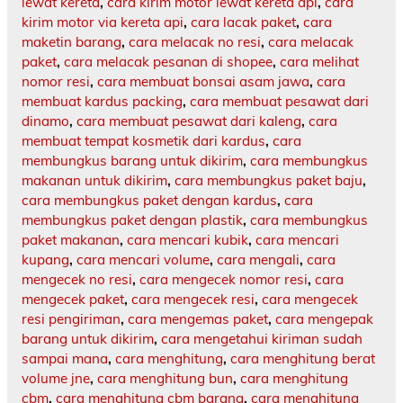
lewat kereta
,
cara kirim motor lewat kereta api
,
cara
kirim motor via kereta api
,
cara lacak paket
,
cara
maketin barang
,
cara melacak no resi
,
cara melacak
paket
,
cara melacak pesanan di shopee
,
cara melihat
nomor resi
,
cara membuat bonsai asam jawa
,
cara
membuat kardus packing
,
cara membuat pesawat dari
dinamo
,
cara membuat pesawat dari kaleng
,
cara
membuat tempat kosmetik dari kardus
,
cara
membungkus barang untuk dikirim
,
cara membungkus
makanan untuk dikirim
,
cara membungkus paket baju
,
cara membungkus paket dengan kardus
,
cara
membungkus paket dengan plastik
,
cara membungkus
paket makanan
,
cara mencari kubik
,
cara mencari
kupang
,
cara mencari volume
,
cara mengali
,
cara
mengecek no resi
,
cara mengecek nomor resi
,
cara
mengecek paket
,
cara mengecek resi
,
cara mengecek
resi pengiriman
,
cara mengemas paket
,
cara mengepak
barang untuk dikirim
,
cara mengetahui kiriman sudah
sampai mana
,
cara menghitung
,
cara menghitung berat
volume jne
,
cara menghitung bun
,
cara menghitung
cbm
,
cara menghitung cbm barang
,
cara menghitung