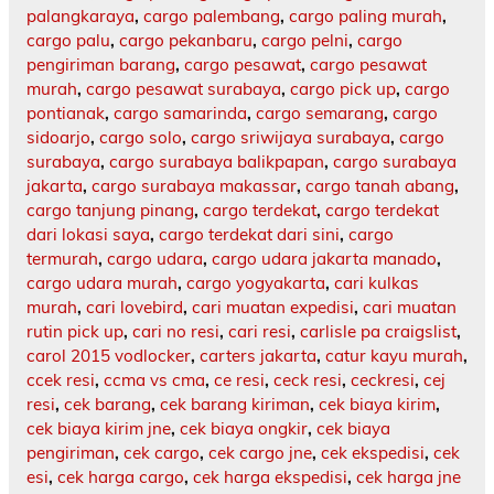
palangkaraya
,
cargo palembang
,
cargo paling murah
,
cargo palu
,
cargo pekanbaru
,
cargo pelni
,
cargo
pengiriman barang
,
cargo pesawat
,
cargo pesawat
murah
,
cargo pesawat surabaya
,
cargo pick up
,
cargo
pontianak
,
cargo samarinda
,
cargo semarang
,
cargo
sidoarjo
,
cargo solo
,
cargo sriwijaya surabaya
,
cargo
surabaya
,
cargo surabaya balikpapan
,
cargo surabaya
jakarta
,
cargo surabaya makassar
,
cargo tanah abang
,
cargo tanjung pinang
,
cargo terdekat
,
cargo terdekat
dari lokasi saya
,
cargo terdekat dari sini
,
cargo
termurah
,
cargo udara
,
cargo udara jakarta manado
,
cargo udara murah
,
cargo yogyakarta
,
cari kulkas
murah
,
cari lovebird
,
cari muatan expedisi
,
cari muatan
rutin pick up
,
cari no resi
,
cari resi
,
carlisle pa craigslist
,
carol 2015 vodlocker
,
carters jakarta
,
catur kayu murah
,
ccek resi
,
ccma vs cma
,
ce resi
,
ceck resi
,
ceckresi
,
cej
resi
,
cek barang
,
cek barang kiriman
,
cek biaya kirim
,
cek biaya kirim jne
,
cek biaya ongkir
,
cek biaya
pengiriman
,
cek cargo
,
cek cargo jne
,
cek ekspedisi
,
cek
esi
,
cek harga cargo
,
cek harga ekspedisi
,
cek harga jne