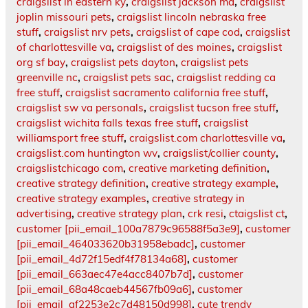
craigslist in eastern ky
,
craigslist jackson ma
,
craigslist
joplin missouri pets
,
craigslist lincoln nebraska free
stuff
,
craigslist nrv pets
,
craigslist of cape cod
,
craigslist
of charlottesville va
,
craigslist of des moines
,
craigslist
org sf bay
,
craigslist pets dayton
,
craigslist pets
greenville nc
,
craigslist pets sac
,
craigslist redding ca
free stuff
,
craigslist sacramento california free stuff
,
craigslist sw va personals
,
craigslist tucson free stuff
,
craigslist wichita falls texas free stuff
,
craigslist
williamsport free stuff
,
craigslist.com charlottesville va
,
craigslist.com huntington wv
,
craigslist/collier county
,
craigslistchicago com
,
creative marketing definition
,
creative strategy definition
,
creative strategy example
,
creative strategy examples
,
creative strategy in
advertising
,
creative strategy plan
,
crk resi
,
ctaigslist ct
,
customer [pii_email_100a7879c96588f5a3e9]
,
customer
[pii_email_464033620b31958ebadc]
,
customer
[pii_email_4d72f15edf4f78134a68]
,
customer
[pii_email_663aec47e4acc8407b7d]
,
customer
[pii_email_68a48caeb44567fb09a6]
,
customer
[pii_email_af2253e2c7d48150d998]
,
cute trendy