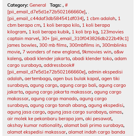
Category:
General
Tags:
,
#
[pii_email_d7e5d1e72b502166660e]
,
.
[pii_email_c44daf3db584541df034]
,
1 cbm adalah
,
1
cbm berapa cm
,
1 koli berapa kilo
,
1 koli berapa
kilogram
,
1 koli berapa kubik
,
1 koli brp kg
,
123movies
captain marvel
,
30+ [pii_email_310f043826db222b49c1]
james bowles
,
300 mb films
,
300mbfilms in
,
300mblinks
movie
,
7 wonders of new england
,
9kmovies win
,
a&w
kaleng
,
abadi klender jakarta
,
abadi klender toko
,
adam
cargo surabaya
,
addressbook#
[pii_email_d7e5d1e72b502166660e]
,
admin ekspedisi
adalah
,
aertembaga
,
agen bus bulak kapal
,
agen tiki
surabaya
,
agung cargo
,
agung cargo bali
,
agung cargo
jakarta
,
agung cargo jakarta makassar
,
agung cargo
makassar
,
agung cargo manado
,
agung cargo
surabaya
,
agung cargo tanah abang
,
agung ekspedisi
,
agung jasa cargo
,
agung jasa cargo surabaya
,
aimas
,
air molek ke pekanbaru berapa jam
,
aki pesawat
,
akshay kumar nationality
,
alamat bali prima surabaya
,
alamat ekspedisi makassar
,
alamat indah cargo banda