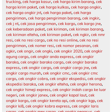
trucking
,
cek harga kasur
,
cek harga kirim barang
,
cek
harga kirim paket
,
cek harga kulkas
,
cek harga ongkir
,
cek harga ongkir jnt
,
cek harga paket
,
cek harga
pengiriman
,
cek harga pengiriman barang
,
cek ingkir
,
cek j nt
,
cek jasa pengiriman
,
cek kargo
,
cek kargo jne
,
cek keberadaan paket
,
cek kiriman
,
cek kiriman barang
,
cek kiriman elteha
,
cek kiriman paket
,
cek ngkir
,
cek nmr
resi
,
cek no resi cargo
,
cek no resi online
,
cek no resi
pengiriman
,
cek nomer resi
,
cek nomor pesanan
,
cek
ogkir
,
cek ongir
,
cek ongki
,
cek ongkir 2020
,
cek ongkir
agung cargo
,
cek ongkir anda express
,
cek ongkir
baraka
,
cek ongkir baraka cargo
,
cek ongkir baraka
express
,
cek ongkir cargo
,
cek ongkir cargo jne
,
cek
ongkir cargo murah
,
cek ongkir cmc
,
cek ongkir cmc
cargo
,
cek ongkir cobra
,
cek ongkir ekspedisi
,
cek ongkir
ekspedisi baraka
,
cek ongkir elteha
,
cek ongkir herona
,
cek ongkir himeji express
,
cek ongkir indah cargo ke luar
negeri
,
cek ongkir janex
,
cek ongkir kapal laut
,
cek
ongkir kargo
,
cek ongkir kereta api
,
cek ongkir kgp
,
cek
ongkir ki8
,
cek ongkir kobra express
,
cek ongkir laris
cargo
,
cek ongkir mex cargo
,
cek ongkir pegasus
,
cek