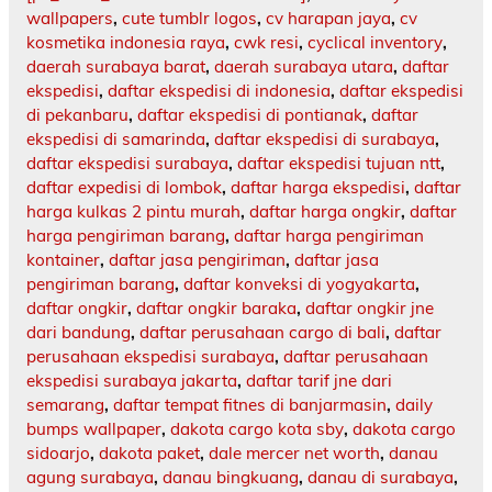
wallpapers
,
cute tumblr logos
,
cv harapan jaya
,
cv
kosmetika indonesia raya
,
cwk resi
,
cyclical inventory
,
daerah surabaya barat
,
daerah surabaya utara
,
daftar
ekspedisi
,
daftar ekspedisi di indonesia
,
daftar ekspedisi
di pekanbaru
,
daftar ekspedisi di pontianak
,
daftar
ekspedisi di samarinda
,
daftar ekspedisi di surabaya
,
daftar ekspedisi surabaya
,
daftar ekspedisi tujuan ntt
,
daftar expedisi di lombok
,
daftar harga ekspedisi
,
daftar
harga kulkas 2 pintu murah
,
daftar harga ongkir
,
daftar
harga pengiriman barang
,
daftar harga pengiriman
kontainer
,
daftar jasa pengiriman
,
daftar jasa
pengiriman barang
,
daftar konveksi di yogyakarta
,
daftar ongkir
,
daftar ongkir baraka
,
daftar ongkir jne
dari bandung
,
daftar perusahaan cargo di bali
,
daftar
perusahaan ekspedisi surabaya
,
daftar perusahaan
ekspedisi surabaya jakarta
,
daftar tarif jne dari
semarang
,
daftar tempat fitnes di banjarmasin
,
daily
bumps wallpaper
,
dakota cargo kota sby
,
dakota cargo
sidoarjo
,
dakota paket
,
dale mercer net worth
,
danau
agung surabaya
,
danau bingkuang
,
danau di surabaya
,