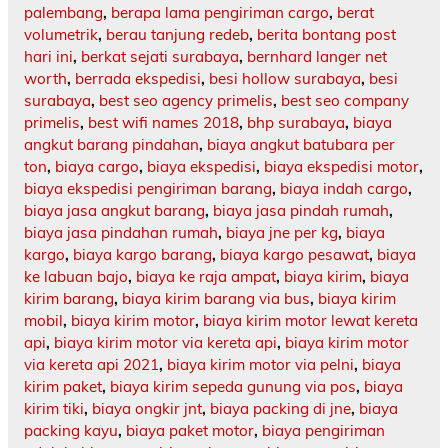
palembang
,
berapa lama pengiriman cargo
,
berat
volumetrik
,
berau tanjung redeb
,
berita bontang post
hari ini
,
berkat sejati surabaya
,
bernhard langer net
worth
,
berrada ekspedisi
,
besi hollow surabaya
,
besi
surabaya
,
best seo agency primelis
,
best seo company
primelis
,
best wifi names 2018
,
bhp surabaya
,
biaya
angkut barang pindahan
,
biaya angkut batubara per
ton
,
biaya cargo
,
biaya ekspedisi
,
biaya ekspedisi motor
,
biaya ekspedisi pengiriman barang
,
biaya indah cargo
,
biaya jasa angkut barang
,
biaya jasa pindah rumah
,
biaya jasa pindahan rumah
,
biaya jne per kg
,
biaya
kargo
,
biaya kargo barang
,
biaya kargo pesawat
,
biaya
ke labuan bajo
,
biaya ke raja ampat
,
biaya kirim
,
biaya
kirim barang
,
biaya kirim barang via bus
,
biaya kirim
mobil
,
biaya kirim motor
,
biaya kirim motor lewat kereta
api
,
biaya kirim motor via kereta api
,
biaya kirim motor
via kereta api 2021
,
biaya kirim motor via pelni
,
biaya
kirim paket
,
biaya kirim sepeda gunung via pos
,
biaya
kirim tiki
,
biaya ongkir jnt
,
biaya packing di jne
,
biaya
packing kayu
,
biaya paket motor
,
biaya pengiriman