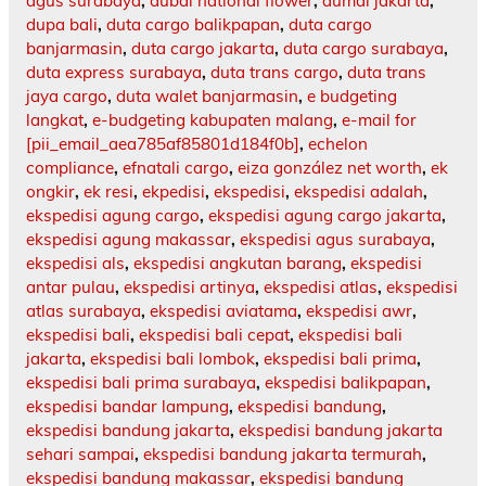
agus surabaya
,
dubai national flower
,
dumai jakarta
,
dupa bali
,
duta cargo balikpapan
,
duta cargo
banjarmasin
,
duta cargo jakarta
,
duta cargo surabaya
,
duta express surabaya
,
duta trans cargo
,
duta trans
jaya cargo
,
duta walet banjarmasin
,
e budgeting
langkat
,
e-budgeting kabupaten malang
,
e-mail for
[pii_email_aea785af85801d184f0b]
,
echelon
compliance
,
efnatali cargo
,
eiza gonzález net worth
,
ek
ongkir
,
ek resi
,
ekpedisi
,
ekspedisi
,
ekspedisi adalah
,
ekspedisi agung cargo
,
ekspedisi agung cargo jakarta
,
ekspedisi agung makassar
,
ekspedisi agus surabaya
,
ekspedisi als
,
ekspedisi angkutan barang
,
ekspedisi
antar pulau
,
ekspedisi artinya
,
ekspedisi atlas
,
ekspedisi
atlas surabaya
,
ekspedisi aviatama
,
ekspedisi awr
,
ekspedisi bali
,
ekspedisi bali cepat
,
ekspedisi bali
jakarta
,
ekspedisi bali lombok
,
ekspedisi bali prima
,
ekspedisi bali prima surabaya
,
ekspedisi balikpapan
,
ekspedisi bandar lampung
,
ekspedisi bandung
,
ekspedisi bandung jakarta
,
ekspedisi bandung jakarta
sehari sampai
,
ekspedisi bandung jakarta termurah
,
ekspedisi bandung makassar
,
ekspedisi bandung