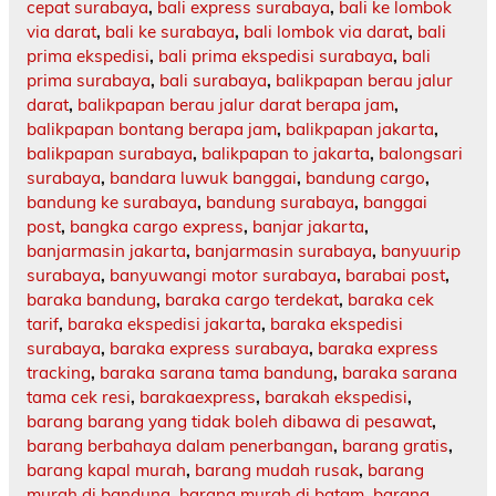
cepat surabaya
,
bali express surabaya
,
bali ke lombok
via darat
,
bali ke surabaya
,
bali lombok via darat
,
bali
prima ekspedisi
,
bali prima ekspedisi surabaya
,
bali
prima surabaya
,
bali surabaya
,
balikpapan berau jalur
darat
,
balikpapan berau jalur darat berapa jam
,
balikpapan bontang berapa jam
,
balikpapan jakarta
,
balikpapan surabaya
,
balikpapan to jakarta
,
balongsari
surabaya
,
bandara luwuk banggai
,
bandung cargo
,
bandung ke surabaya
,
bandung surabaya
,
banggai
post
,
bangka cargo express
,
banjar jakarta
,
banjarmasin jakarta
,
banjarmasin surabaya
,
banyuurip
surabaya
,
banyuwangi motor surabaya
,
barabai post
,
baraka bandung
,
baraka cargo terdekat
,
baraka cek
tarif
,
baraka ekspedisi jakarta
,
baraka ekspedisi
surabaya
,
baraka express surabaya
,
baraka express
tracking
,
baraka sarana tama bandung
,
baraka sarana
tama cek resi
,
barakaexpress
,
barakah ekspedisi
,
barang barang yang tidak boleh dibawa di pesawat
,
barang berbahaya dalam penerbangan
,
barang gratis
,
barang kapal murah
,
barang mudah rusak
,
barang
murah di bandung
,
barang murah di batam
,
barang