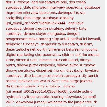
dari surabaya
,
dari surabaya ke bali
,
das cargo
surabaya
,
data migration interview questions
,
database
migration interview questions
,
davenport iowa
craigslist
,
dbm cargo surabaya
,
dead by
[pii_email_2b7eec976df0b3d76944]
,
deal java
surabaya
,
define creative strategy
,
delivery kota
surabaya
,
demon slayer mangadex
,
dengan
pengemasan maka barang siap untuk berikut ini kecuali
,
denpasar surabaya
,
denpasar to surabaya
,
di kirim
,
dieter zetsche net worth
,
difference between cmaccma
,
digital marketing characteristics
,
dikirim
,
dikirim atau di
kirim
,
dimensi fuso
,
dimensi truk colt diesel
,
dinoyo
putra
,
dinoyo putra ekspedisi
,
dinoyo putra surabaya
,
dinoyo surabaya
,
dispenser murah
,
distributor lovebird
surabaya
,
distributor pecah belah surabaya
,
diy tumblr
rooms
,
djokovic net worth 2020
,
dmk cargo jakarta
,
dmk cargo juanda
,
dny surabaya
,
don ho
[pii_email_d00c2eb01b503dd4ba68]
,
double acting
hydraulic cylinder troubleshooting
,
download jumanji
2017
,
download jumanji welcome to the jungle free
,
dr