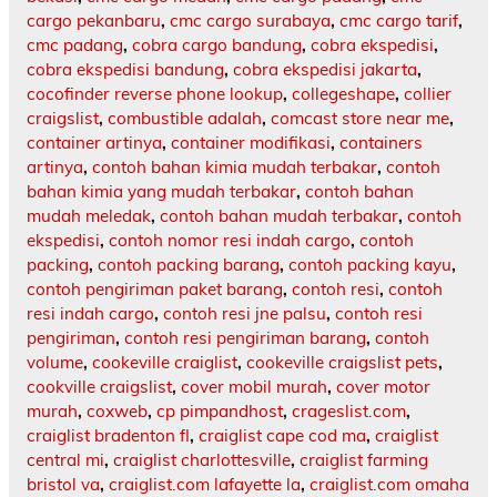
cargo pekanbaru
,
cmc cargo surabaya
,
cmc cargo tarif
,
cmc padang
,
cobra cargo bandung
,
cobra ekspedisi
,
cobra ekspedisi bandung
,
cobra ekspedisi jakarta
,
cocofinder reverse phone lookup
,
collegeshape
,
collier
craigslist
,
combustible adalah
,
comcast store near me
,
container artinya
,
container modifikasi
,
containers
artinya
,
contoh bahan kimia mudah terbakar
,
contoh
bahan kimia yang mudah terbakar
,
contoh bahan
mudah meledak
,
contoh bahan mudah terbakar
,
contoh
ekspedisi
,
contoh nomor resi indah cargo
,
contoh
packing
,
contoh packing barang
,
contoh packing kayu
,
contoh pengiriman paket barang
,
contoh resi
,
contoh
resi indah cargo
,
contoh resi jne palsu
,
contoh resi
pengiriman
,
contoh resi pengiriman barang
,
contoh
volume
,
cookeville craiglist
,
cookeville craigslist pets
,
cookville craigslist
,
cover mobil murah
,
cover motor
murah
,
coxweb
,
cp pimpandhost
,
crageslist.com
,
craiglist bradenton fl
,
craiglist cape cod ma
,
craiglist
central mi
,
craiglist charlottesville
,
craiglist farming
bristol va
,
craiglist.com lafayette la
,
craiglist.com omaha