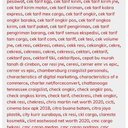
pesawat
,
cek tarif kgp
,
cek tarif kirim
,
cek tarif kirim jne
,
cek tarif kirim motor
,
cek tarif kiriman
,
cek tarif kobra
express
,
cek tarif mex cargo
,
cek tarif ongkir
,
cek tarif
ongkir baraka
,
cek tarif ongkir pos
,
cek tarif ongkos
kirim
,
cek tarif paket
,
cek tarif pengiriman
,
cek tarif
pengiriman barang
,
cek tarif semua ekspedisi
,
cek tarif
tam cargo
,
cek tarif.com
,
cek tariff
,
cek tesi
,
cek volume
jne
,
cek:resi
,
cekbresi
,
cekesi
,
cekk resi
,
cekongkir
,
cekre
,
cekreai
,
cekreasi
,
cekrei
,
cekressi
,
cektari
,
cektarif
,
cektarif pos
,
cektarif tiki
,
cektarifpos
,
cepat bu murah
tanah di cirebon
,
cer resi jne
,
ceresi
,
cerner emr vs epic
,
cerner vs epic
,
chambersburg craigslist personals
,
characteristics of digital marketing
,
characteristics of e
commerce
,
charter.net/forceconvert
,
chattanooga
tennessee craigslist
,
check ongkir
,
check ongkir pos
,
check ongkos kirim
,
check tarif
,
checkresi
,
chek ongkir
,
chek resi
,
chekresi
,
chris martin net worth 2020
,
cicti
,
cinema box apk 2018
,
citra buana batam
,
citra jaya
plastik
,
city kurir surabaya
,
ck resi
,
ckl cargo
,
claresta
kosmetik
,
clint eastwood net worth 2020
,
cmc cargo
bekasi
,
cmc cargo medan
,
cmc cargo padang
,
cmc