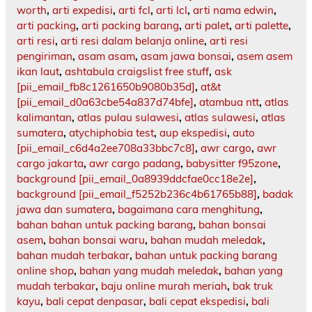
worth
,
arti expedisi
,
arti fcl
,
arti lcl
,
arti nama edwin
,
arti packing
,
arti packing barang
,
arti palet
,
arti palette
,
arti resi
,
arti resi dalam belanja online
,
arti resi
pengiriman
,
asam asam
,
asam jawa bonsai
,
asem asem
ikan laut
,
ashtabula craigslist free stuff
,
ask
[pii_email_fb8c1261650b9080b35d]
,
at&t
[pii_email_d0a63cbe54a837d74bfe]
,
atambua ntt
,
atlas
kalimantan
,
atlas pulau sulawesi
,
atlas sulawesi
,
atlas
sumatera
,
atychiphobia test
,
aup ekspedisi
,
auto
[pii_email_c6d4a2ee708a33bbc7c8]
,
awr cargo
,
awr
cargo jakarta
,
awr cargo padang
,
babysitter f95zone
,
background [pii_email_0a8939ddcfae0cc18e2e]
,
background [pii_email_f5252b236c4b61765b88]
,
badak
jawa dan sumatera
,
bagaimana cara menghitung
,
bahan bahan untuk packing barang
,
bahan bonsai
asem
,
bahan bonsai waru
,
bahan mudah meledak
,
bahan mudah terbakar
,
bahan untuk packing barang
online shop
,
bahan yang mudah meledak
,
bahan yang
mudah terbakar
,
baju online murah meriah
,
bak truk
kayu
,
bali cepat denpasar
,
bali cepat ekspedisi
,
bali