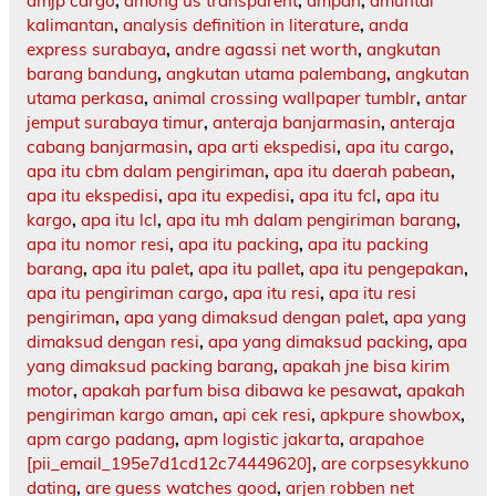
amjp cargo
,
among us transparent
,
ampah
,
amuntai
kalimantan
,
analysis definition in literature
,
anda
express surabaya
,
andre agassi net worth
,
angkutan
barang bandung
,
angkutan utama palembang
,
angkutan
utama perkasa
,
animal crossing wallpaper tumblr
,
antar
jemput surabaya timur
,
anteraja banjarmasin
,
anteraja
cabang banjarmasin
,
apa arti ekspedisi
,
apa itu cargo
,
apa itu cbm dalam pengiriman
,
apa itu daerah pabean
,
apa itu ekspedisi
,
apa itu expedisi
,
apa itu fcl
,
apa itu
kargo
,
apa itu lcl
,
apa itu mh dalam pengiriman barang
,
apa itu nomor resi
,
apa itu packing
,
apa itu packing
barang
,
apa itu palet
,
apa itu pallet
,
apa itu pengepakan
,
apa itu pengiriman cargo
,
apa itu resi
,
apa itu resi
pengiriman
,
apa yang dimaksud dengan palet
,
apa yang
dimaksud dengan resi
,
apa yang dimaksud packing
,
apa
yang dimaksud packing barang
,
apakah jne bisa kirim
motor
,
apakah parfum bisa dibawa ke pesawat
,
apakah
pengiriman kargo aman
,
api cek resi
,
apkpure showbox
,
apm cargo padang
,
apm logistic jakarta
,
arapahoe
[pii_email_195e7d1cd12c74449620]
,
are corpsesykkuno
dating
,
are guess watches good
,
arjen robben net