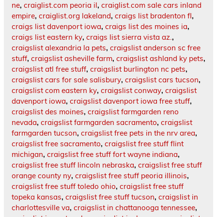
ne
,
craiglist.com peoria il
,
craiglist.com sale cars inland
empire
,
craiglist.org lakeland
,
craigs list bradenton fl
,
craigs list davenport iowa
,
craigs list des moines ia
,
craigs list eastern ky
,
craigs list sierra vista az.
,
craigslist alexandria la pets
,
craigslist anderson sc free
stuff
,
craigslist asheville farm
,
craigslist ashland ky pets
,
craigslist atl free stuff
,
craigslist burlington nc pets
,
craigslist cars for sale salisbury
,
craigslist cars tucson
,
craigslist com eastern ky
,
craigslist conway
,
craigslist
davenport iowa
,
craigslist davenport iowa free stuff
,
craigslist des moines
,
craigslist farmgarden reno
nevada
,
craigslist farmgarden sacramento
,
craigslist
farmgarden tucson
,
craigslist free pets in the nrv area
,
craigslist free sacramento
,
craigslist free stuff flint
michigan
,
craigslist free stuff fort wayne indiana
,
craigslist free stuff lincoln nebraska
,
craigslist free stuff
orange county ny
,
craigslist free stuff peoria illinois
,
craigslist free stuff toledo ohio
,
craigslist free stuff
topeka kansas
,
craigslist free stuff tucson
,
craigslist in
charlottesville va
,
craigslist in chattanooga tennessee
,