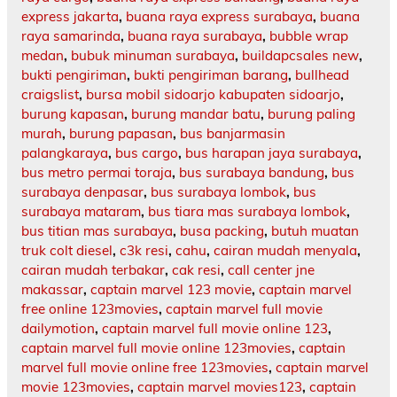
express jakarta
,
buana raya express surabaya
,
buana
raya samarinda
,
buana raya surabaya
,
bubble wrap
medan
,
bubuk minuman surabaya
,
buildapcsales new
,
bukti pengiriman
,
bukti pengiriman barang
,
bullhead
craigslist
,
bursa mobil sidoarjo kabupaten sidoarjo
,
burung kapasan
,
burung mandar batu
,
burung paling
murah
,
burung papasan
,
bus banjarmasin
palangkaraya
,
bus cargo
,
bus harapan jaya surabaya
,
bus metro permai toraja
,
bus surabaya bandung
,
bus
surabaya denpasar
,
bus surabaya lombok
,
bus
surabaya mataram
,
bus tiara mas surabaya lombok
,
bus titian mas surabaya
,
busa packing
,
butuh muatan
truk colt diesel
,
c3k resi
,
cahu
,
cairan mudah menyala
,
cairan mudah terbakar
,
cak resi
,
call center jne
makassar
,
captain marvel 123 movie
,
captain marvel
free online 123movies
,
captain marvel full movie
dailymotion
,
captain marvel full movie online 123
,
captain marvel full movie online 123movies
,
captain
marvel full movie online free 123movies
,
captain marvel
movie 123movies
,
captain marvel movies123
,
captain