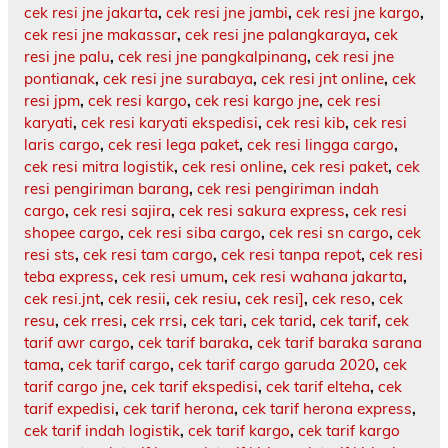
cek resi jne jakarta
,
cek resi jne jambi
,
cek resi jne kargo
,
cek resi jne makassar
,
cek resi jne palangkaraya
,
cek
resi jne palu
,
cek resi jne pangkalpinang
,
cek resi jne
pontianak
,
cek resi jne surabaya
,
cek resi jnt online
,
cek
resi jpm
,
cek resi kargo
,
cek resi kargo jne
,
cek resi
karyati
,
cek resi karyati ekspedisi
,
cek resi kib
,
cek resi
laris cargo
,
cek resi lega paket
,
cek resi lingga cargo
,
cek resi mitra logistik
,
cek resi online
,
cek resi paket
,
cek
resi pengiriman barang
,
cek resi pengiriman indah
cargo
,
cek resi sajira
,
cek resi sakura express
,
cek resi
shopee cargo
,
cek resi siba cargo
,
cek resi sn cargo
,
cek
resi sts
,
cek resi tam cargo
,
cek resi tanpa repot
,
cek resi
teba express
,
cek resi umum
,
cek resi wahana jakarta
,
cek resi.jnt
,
cek resii
,
cek resiu
,
cek resi]
,
cek reso
,
cek
resu
,
cek rresi
,
cek rrsi
,
cek tari
,
cek tarid
,
cek tarif
,
cek
tarif awr cargo
,
cek tarif baraka
,
cek tarif baraka sarana
tama
,
cek tarif cargo
,
cek tarif cargo garuda 2020
,
cek
tarif cargo jne
,
cek tarif ekspedisi
,
cek tarif elteha
,
cek
tarif expedisi
,
cek tarif herona
,
cek tarif herona express
,
cek tarif indah logistik
,
cek tarif kargo
,
cek tarif kargo