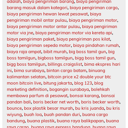
adalah
,
biaya pengiriman barang
,
biaya pengiriman
barang masuk dalam kategori
,
biaya pengiriman cargo
,
biaya pengiriman hewan lewat pesawat
,
biaya
pengiriman mobil antar pulau
,
biaya pengiriman motor
,
biaya pengiriman motor antar pulau
,
biaya pengiriman
motor via jne
,
biaya pengiriman motor via kereta api
,
biaya pengiriman paket
,
biaya pengiriman pos kilat
,
biaya pengiriman sepeda motor
,
biaya pindahan rumah
,
biaya raja ampat
,
bibit murah
,
big boss tamil gun
,
big
boss tamilgun
,
bigboss tamilgun
,
bigg boss tamil gun
,
bigg boss tamilgun
,
billings.craigslist
,
bima ekspres hari
ini
,
bima surabaya
,
bintan cargo batam
,
binuang
kalimantan selatan
,
bitcoin price x2 double your btc
moon bitcoin live
,
bitung jakarta
,
blog 123
,
blog
marketing definition
,
bogangin surabaya
,
bolehkah
membawa parfum di pesawat
,
bonsai karang
,
bonsai
pandan bali
,
boris becker net worth
,
boris becker worth
,
bounce
,
box plastik besar murah
,
bu kris juanda
,
bu kris
wiyung
,
buah loa
,
buah pandan duri
,
buana cargo
bandung
,
buana plastik
,
buana raya balikpapan
,
buana
raya cargo
,
buana raya express bandung
,
buana raya