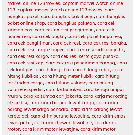
marvel online 123movies
,
captain marvel watch online
123
,
captain marvel watch online 123movies
,
cara
bungkus paket
,
cara bungkus paket baju
,
cara bungkus
paket online shop
,
cara bungkus paketan
,
cara cek
kiriman pos
,
cara cek no resi pengiriman
,
cara cek
nomer resi
,
cara cek ongkir
,
cara cek paket tanpa resi
,
cara cek pengiriman
,
cara cek resi
,
cara cek resi baraka
,
cara cek resi cargo shopee
,
cara cek resi indah logistik
,
cara cek resi kargo
,
cara cek resi kerta gaya pusaka
,
cara cek resi kgp
,
cara cek resi pengiriman barang
,
cara
cek tarif pos
,
cara hitung cbm
,
cara hitung kubik
,
cara
hitung kubikasi
,
cara hitung meter kubik
,
cara hitung
tarif indah cargo
,
cara hitung volume
,
cara hitung
volume ekspedisi
,
cara ke bunaken
,
cara ke raja ampat
murah
,
cara ke sumba dari jakarta
,
cara kerja marketing
ekspedisi
,
cara kirim barang lewat cargo
,
cara kirim
barang lewat kargo bandara
,
cara kirim barang lewat
kereta api
,
cara kirim burung lewat jne
,
cara kirim emas
lewat paket
,
cara kirim hewan lewat jne
,
cara kirim
motor
,
cara kirim motor lewat jne
,
cara kirim motor