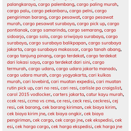
palangkaraya
,
cargo palembang
,
cargo paling murah
,
cargo palu
,
cargo pekanbaru
,
cargo pelni
,
cargo
pengiriman barang
,
cargo pesawat
,
cargo pesawat
murah
,
cargo pesawat surabaya
,
cargo pick up
,
cargo
pontianak
,
cargo samarinda
,
cargo semarang
,
cargo
sidoarjo
,
cargo solo
,
cargo sriwijaya surabaya
,
cargo
surabaya
,
cargo surabaya balikpapan
,
cargo surabaya
jakarta
,
cargo surabaya makassar
,
cargo tanah abang
,
cargo tanjung pinang
,
cargo terdekat
,
cargo terdekat
dari lokasi saya
,
cargo terdekat dari sini
,
cargo
termurah
,
cargo udara
,
cargo udara jakarta manado
,
cargo udara murah
,
cargo yogyakarta
,
cari kulkas
murah
,
cari lovebird
,
cari muatan expedisi
,
cari muatan
rutin pick up
,
cari no resi
,
cari resi
,
carlisle pa craigslist
,
carol 2015 vodlocker
,
carters jakarta
,
catur kayu murah
,
ccek resi
,
ccma vs cma
,
ce resi
,
ceck resi
,
ceckresi
,
cej
resi
,
cek barang
,
cek barang kiriman
,
cek biaya kirim
,
cek biaya kirim jne
,
cek biaya ongkir
,
cek biaya
pengiriman
,
cek cargo
,
cek cargo jne
,
cek ekspedisi
,
cek
esi
,
cek harga cargo
,
cek harga ekspedisi
,
cek harga jne