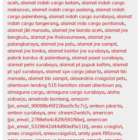
aceh
,
alamat indah cargo batam
,
alamat indah cargo
makassar
,
alamat indah cargo padang
,
alamat indah
cargo palembang
,
alamat indah cargo surabaya
,
alamat
indah cargo tangerang
,
alamat indo cargo pontianak
,
alamat j&t manado
,
alamat jne banda aceh
,
alamat jne
bengkulu
,
alamat jne lhokseumawe
,
alamat jne
palangkaraya
,
alamat jne palu
,
alamat jne sampit
,
alamat jne timika
,
alamat kantor jne surabaya
,
alamat
pabrik kardus di palembang
,
alamat paxel surabaya
,
alamat pelni surabaya
,
alamat pt pupuk kaltim
,
alamat
pt spil surabaya
,
alamat spx cargo jakarta
,
alamat tiki
manado
,
alamat tiki sampit
,
alexandria craigslist pets
,
allentown lending 515 hamilton street allentown pa
,
almaguna cargo
,
almaguna cargo surabaya
,
aloha
sidoarjo
,
amalindo bontang
,
amazon
[pii_email_99098b45f226aa5c5c7c]
,
ambon jakarta
,
ambon surabaya
,
amc stream2watch
,
american
[pii_email_2788efa4c82fb591f6be]
,
american
[pii_email_5329642d44d80ed5e11b]
,
ames craiglist
,
ames craigslsit
,
amescraigslist
,
amity park f95zone
,