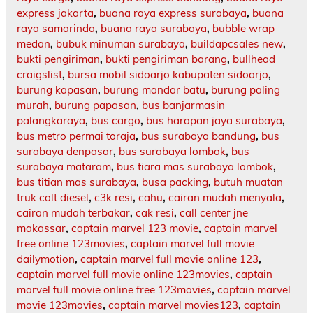
express jakarta
,
buana raya express surabaya
,
buana
raya samarinda
,
buana raya surabaya
,
bubble wrap
medan
,
bubuk minuman surabaya
,
buildapcsales new
,
bukti pengiriman
,
bukti pengiriman barang
,
bullhead
craigslist
,
bursa mobil sidoarjo kabupaten sidoarjo
,
burung kapasan
,
burung mandar batu
,
burung paling
murah
,
burung papasan
,
bus banjarmasin
palangkaraya
,
bus cargo
,
bus harapan jaya surabaya
,
bus metro permai toraja
,
bus surabaya bandung
,
bus
surabaya denpasar
,
bus surabaya lombok
,
bus
surabaya mataram
,
bus tiara mas surabaya lombok
,
bus titian mas surabaya
,
busa packing
,
butuh muatan
truk colt diesel
,
c3k resi
,
cahu
,
cairan mudah menyala
,
cairan mudah terbakar
,
cak resi
,
call center jne
makassar
,
captain marvel 123 movie
,
captain marvel
free online 123movies
,
captain marvel full movie
dailymotion
,
captain marvel full movie online 123
,
captain marvel full movie online 123movies
,
captain
marvel full movie online free 123movies
,
captain marvel
movie 123movies
,
captain marvel movies123
,
captain