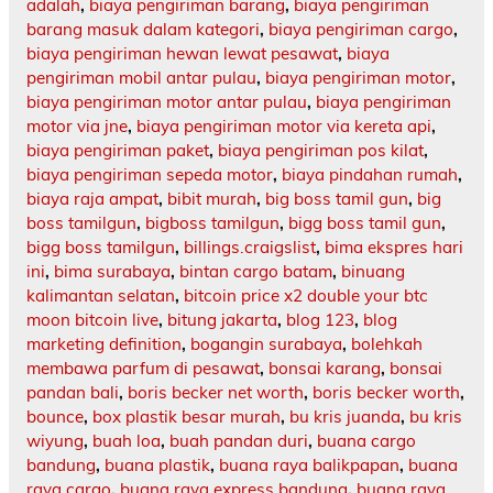
adalah
,
biaya pengiriman barang
,
biaya pengiriman
barang masuk dalam kategori
,
biaya pengiriman cargo
,
biaya pengiriman hewan lewat pesawat
,
biaya
pengiriman mobil antar pulau
,
biaya pengiriman motor
,
biaya pengiriman motor antar pulau
,
biaya pengiriman
motor via jne
,
biaya pengiriman motor via kereta api
,
biaya pengiriman paket
,
biaya pengiriman pos kilat
,
biaya pengiriman sepeda motor
,
biaya pindahan rumah
,
biaya raja ampat
,
bibit murah
,
big boss tamil gun
,
big
boss tamilgun
,
bigboss tamilgun
,
bigg boss tamil gun
,
bigg boss tamilgun
,
billings.craigslist
,
bima ekspres hari
ini
,
bima surabaya
,
bintan cargo batam
,
binuang
kalimantan selatan
,
bitcoin price x2 double your btc
moon bitcoin live
,
bitung jakarta
,
blog 123
,
blog
marketing definition
,
bogangin surabaya
,
bolehkah
membawa parfum di pesawat
,
bonsai karang
,
bonsai
pandan bali
,
boris becker net worth
,
boris becker worth
,
bounce
,
box plastik besar murah
,
bu kris juanda
,
bu kris
wiyung
,
buah loa
,
buah pandan duri
,
buana cargo
bandung
,
buana plastik
,
buana raya balikpapan
,
buana
raya cargo
,
buana raya express bandung
,
buana raya