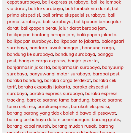
cepat surabaya
,
bali express surabaya
,
bali ke lombok
via darat
,
bali ke surabaya
,
bali lombok via darat
,
bali
prima ekspedisi
,
bali prima ekspedisi surabaya
,
bali
prima surabaya
,
bali surabaya
,
balikpapan berau jalur
darat
,
balikpapan berau jalur darat berapa jam
,
balikpapan bontang berapa jam
,
balikpapan jakarta
,
balikpapan surabaya
,
balikpapan to jakarta
,
balongsari
surabaya
,
bandara luwuk banggai
,
bandung cargo
,
bandung ke surabaya
,
bandung surabaya
,
banggai
post
,
bangka cargo express
,
banjar jakarta
,
banjarmasin jakarta
,
banjarmasin surabaya
,
banyuurip
surabaya
,
banyuwangi motor surabaya
,
barabai post
,
baraka bandung
,
baraka cargo terdekat
,
baraka cek
tarif
,
baraka ekspedisi jakarta
,
baraka ekspedisi
surabaya
,
baraka express surabaya
,
baraka express
tracking
,
baraka sarana tama bandung
,
baraka sarana
tama cek resi
,
barakaexpress
,
barakah ekspedisi
,
barang barang yang tidak boleh dibawa di pesawat
,
barang berbahaya dalam penerbangan
,
barang gratis
,
barang kapal murah
,
barang mudah rusak
,
barang
murah di bandung
,
barang murah di batam
,
barang