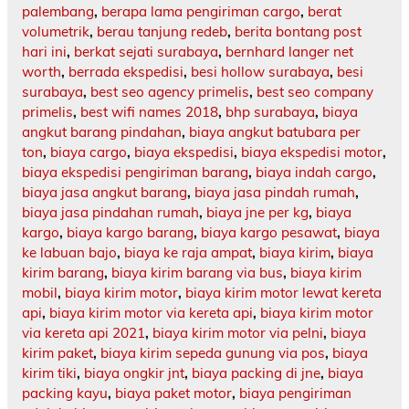
palembang
,
berapa lama pengiriman cargo
,
berat
volumetrik
,
berau tanjung redeb
,
berita bontang post
hari ini
,
berkat sejati surabaya
,
bernhard langer net
worth
,
berrada ekspedisi
,
besi hollow surabaya
,
besi
surabaya
,
best seo agency primelis
,
best seo company
primelis
,
best wifi names 2018
,
bhp surabaya
,
biaya
angkut barang pindahan
,
biaya angkut batubara per
ton
,
biaya cargo
,
biaya ekspedisi
,
biaya ekspedisi motor
,
biaya ekspedisi pengiriman barang
,
biaya indah cargo
,
biaya jasa angkut barang
,
biaya jasa pindah rumah
,
biaya jasa pindahan rumah
,
biaya jne per kg
,
biaya
kargo
,
biaya kargo barang
,
biaya kargo pesawat
,
biaya
ke labuan bajo
,
biaya ke raja ampat
,
biaya kirim
,
biaya
kirim barang
,
biaya kirim barang via bus
,
biaya kirim
mobil
,
biaya kirim motor
,
biaya kirim motor lewat kereta
api
,
biaya kirim motor via kereta api
,
biaya kirim motor
via kereta api 2021
,
biaya kirim motor via pelni
,
biaya
kirim paket
,
biaya kirim sepeda gunung via pos
,
biaya
kirim tiki
,
biaya ongkir jnt
,
biaya packing di jne
,
biaya
packing kayu
,
biaya paket motor
,
biaya pengiriman