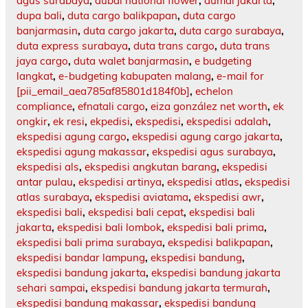
agus surabaya
,
dubai national flower
,
dumai jakarta
,
dupa bali
,
duta cargo balikpapan
,
duta cargo
banjarmasin
,
duta cargo jakarta
,
duta cargo surabaya
,
duta express surabaya
,
duta trans cargo
,
duta trans
jaya cargo
,
duta walet banjarmasin
,
e budgeting
langkat
,
e-budgeting kabupaten malang
,
e-mail for
[pii_email_aea785af85801d184f0b]
,
echelon
compliance
,
efnatali cargo
,
eiza gonzález net worth
,
ek
ongkir
,
ek resi
,
ekpedisi
,
ekspedisi
,
ekspedisi adalah
,
ekspedisi agung cargo
,
ekspedisi agung cargo jakarta
,
ekspedisi agung makassar
,
ekspedisi agus surabaya
,
ekspedisi als
,
ekspedisi angkutan barang
,
ekspedisi
antar pulau
,
ekspedisi artinya
,
ekspedisi atlas
,
ekspedisi
atlas surabaya
,
ekspedisi aviatama
,
ekspedisi awr
,
ekspedisi bali
,
ekspedisi bali cepat
,
ekspedisi bali
jakarta
,
ekspedisi bali lombok
,
ekspedisi bali prima
,
ekspedisi bali prima surabaya
,
ekspedisi balikpapan
,
ekspedisi bandar lampung
,
ekspedisi bandung
,
ekspedisi bandung jakarta
,
ekspedisi bandung jakarta
sehari sampai
,
ekspedisi bandung jakarta termurah
,
ekspedisi bandung makassar
,
ekspedisi bandung