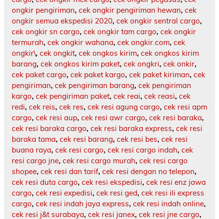
ongkir pengiriman
,
cek ongkir pengiriman hewan
,
cek
ongkir semua ekspedisi 2020
,
cek ongkir sentral cargo
,
cek ongkir sn cargo
,
cek ongkir tam cargo
,
cek ongkir
termurah
,
cek ongkir wahana
,
cek ongkir.com
,
cek
ongkir\
,
cek ongkit
,
cek ongkos kirim
,
cek ongkos kirim
barang
,
cek ongkos kirim paket
,
cek ongkri
,
cek onkir
,
cek paket cargo
,
cek paket kargo
,
cek paket kiriman
,
cek
pengiriman
,
cek pengiriman barang
,
cek pengiriman
kargo
,
cek pengiriman paket
,
cek reai
,
cek reasi
,
cek
redi
,
cek reis
,
cek res
,
cek resi agung cargo
,
cek resi apm
cargo
,
cek resi aup
,
cek resi awr cargo
,
cek resi baraka
,
cek resi baraka cargo
,
cek resi baraka express
,
cek resi
baraka tama
,
cek resi barang
,
cek resi bes
,
cek resi
buana raya
,
cek resi cargo
,
cek resi cargo indah
,
cek
resi cargo jne
,
cek resi cargo murah
,
cek resi cargo
shopee
,
cek resi dan tarif
,
cek resi dengan no telepon
,
cek resi duta cargo
,
cek resi ekspedisi
,
cek resi enz jawa
cargo
,
cek resi expedisi
,
cek resi ged
,
cek resi ili express
cargo
,
cek resi indah jaya express
,
cek resi indah online
,
cek resi j&t surabaya
,
cek resi janex
,
cek resi jne cargo
,