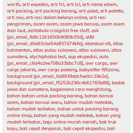
worth
,
arti expedisi
,
arti fcl
,
arti lcl
,
arti nama edwin
,
arti packing
,
arti packing barang
,
arti palet
,
arti palette
,
arti resi
,
arti resi dalam belanja online
,
arti resi
pengiriman
,
asam asam
,
asam jawa bonsai
,
asem asem
ikan laut
,
ashtabula craigslist free stuff
,
ask
[pii_email_fb8c1261650b9080b35d]
,
at&t
[pii_email_d0a63cbe54a837d74bfe]
,
atambua ntt
,
atlas
kalimantan
,
atlas pulau sulawesi
,
atlas sulawesi
,
atlas
sumatera
,
atychiphobia test
,
aup ekspedisi
,
auto
[pii_email_c6d4a2ee708a33bbc7c8]
,
awr cargo
,
awr
cargo jakarta
,
awr cargo padang
,
babysitter f95zone
,
background [pii_email_0a8939ddcfae0cc18e2e]
,
background [pii_email_f5252b236c4b61765b88]
,
badak
jawa dan sumatera
,
bagaimana cara menghitung
,
bahan bahan untuk packing barang
,
bahan bonsai
asem
,
bahan bonsai waru
,
bahan mudah meledak
,
bahan mudah terbakar
,
bahan untuk packing barang
online shop
,
bahan yang mudah meledak
,
bahan yang
mudah terbakar
,
baju online murah meriah
,
bak truk
kayu
,
bali cepat denpasar
,
bali cepat ekspedisi
,
bali