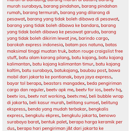
murah surabaya
,
barang pindahan
,
barang pindahan
rumah
,
barang termurah
,
barang yang dilarang di
pesawat
,
barang yang tidak boleh dibawa di pesawat
,
barang yang tidak boleh dibawa ke bandara
,
barang
yang tidak boleh dibawa ke pesawat garuda
,
barang
yang tidak boleh dikirim lewat jne
,
barindo cargo
,
barokah express indonesia
,
batam pos natuna
,
batas
maksimal tinggi muatan truk
,
baton rouge craigslist free
stuff
,
batu alam karang pilang
,
batu kajang
,
batu kajang
kalimantan
,
batu kajang kalimantan timur
,
batu kajang
kaltim
,
batu surabaya
,
batukajang
,
baubau post
,
bawa
mobil dari jakarta ke pontianak
,
baya jaya express
,
bayar tol berapa
,
beastars mangadex
,
beda pengiriman
cargo dan reguler
,
beetv apk me
,
beetv for ios
,
beetv hq
,
beetv ios
,
beetv not working
,
beetv.me/
,
beli bubble wrap
di jakarta
,
beli kasur murah
,
belitang sumsel
,
belitung
ekspress
,
benda yang mudah terbakar
,
bengkalis
express
,
bengkulu ekpres
,
bengkulu jakarta
,
benowo
surabaya barat
,
bentuk palet
,
berapa harga keramik per
dus
,
berapa hari pengiriman j&t dari jakarta ke