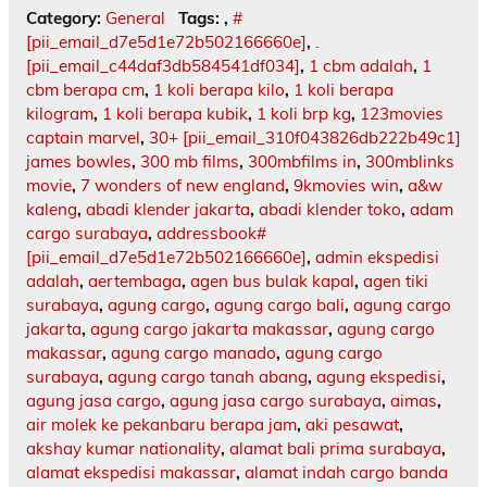
Category:
General
Tags:
,
#
[pii_email_d7e5d1e72b502166660e]
,
.
[pii_email_c44daf3db584541df034]
,
1 cbm adalah
,
1
cbm berapa cm
,
1 koli berapa kilo
,
1 koli berapa
kilogram
,
1 koli berapa kubik
,
1 koli brp kg
,
123movies
captain marvel
,
30+ [pii_email_310f043826db222b49c1]
james bowles
,
300 mb films
,
300mbfilms in
,
300mblinks
movie
,
7 wonders of new england
,
9kmovies win
,
a&w
kaleng
,
abadi klender jakarta
,
abadi klender toko
,
adam
cargo surabaya
,
addressbook#
[pii_email_d7e5d1e72b502166660e]
,
admin ekspedisi
adalah
,
aertembaga
,
agen bus bulak kapal
,
agen tiki
surabaya
,
agung cargo
,
agung cargo bali
,
agung cargo
jakarta
,
agung cargo jakarta makassar
,
agung cargo
makassar
,
agung cargo manado
,
agung cargo
surabaya
,
agung cargo tanah abang
,
agung ekspedisi
,
agung jasa cargo
,
agung jasa cargo surabaya
,
aimas
,
air molek ke pekanbaru berapa jam
,
aki pesawat
,
akshay kumar nationality
,
alamat bali prima surabaya
,
alamat ekspedisi makassar
,
alamat indah cargo banda