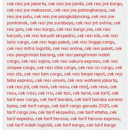
cek resi jne jakarta
,
cek resi jne jambi
,
cek resi jne kargo
,
cek resi jne makassar
,
cek resi jne palangkaraya
,
cek
resi jne palu
,
cek resi jne pangkalpinang
,
cek resi jne
pontianak
,
cek resi jne surabaya
,
cek resi jnt online
,
cek
resi jpm
,
cek resi kargo
,
cek resi kargo jne
,
cek resi
karyati
,
cek resi karyati ekspedisi
,
cek resi kib
,
cek resi
laris cargo
,
cek resi lega paket
,
cek resi lingga cargo
,
cek resi mitra logistik
,
cek resi online
,
cek resi paket
,
cek
resi pengiriman barang
,
cek resi pengiriman indah
cargo
,
cek resi sajira
,
cek resi sakura express
,
cek resi
shopee cargo
,
cek resi siba cargo
,
cek resi sn cargo
,
cek
resi sts
,
cek resi tam cargo
,
cek resi tanpa repot
,
cek resi
teba express
,
cek resi umum
,
cek resi wahana jakarta
,
cek resi.jnt
,
cek resii
,
cek resiu
,
cek resi]
,
cek reso
,
cek
resu
,
cek rresi
,
cek rrsi
,
cek tari
,
cek tarid
,
cek tarif
,
cek
tarif awr cargo
,
cek tarif baraka
,
cek tarif baraka sarana
tama
,
cek tarif cargo
,
cek tarif cargo garuda 2020
,
cek
tarif cargo jne
,
cek tarif ekspedisi
,
cek tarif elteha
,
cek
tarif expedisi
,
cek tarif herona
,
cek tarif herona express
,
cek tarif indah logistik
,
cek tarif kargo
,
cek tarif kargo