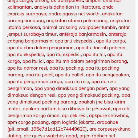
amjp cargo
,
among us transparent
,
ampah
,
amuntai
kalimantan
,
analysis definition in literature
,
anda
express surabaya
,
andre agassi net worth
,
angkutan
barang bandung
,
angkutan utama palembang
,
angkutan
utama perkasa
,
animal crossing wallpaper tumblr
,
antar
jemput surabaya timur
,
anteraja banjarmasin
,
anteraja
cabang banjarmasin
,
apa arti ekspedisi
,
apa itu cargo
,
apa itu cbm dalam pengiriman
,
apa itu daerah pabean
,
apa itu ekspedisi
,
apa itu expedisi
,
apa itu fcl
,
apa itu
kargo
,
apa itu lcl
,
apa itu mh dalam pengiriman barang
,
apa itu nomor resi
,
apa itu packing
,
apa itu packing
barang
,
apa itu palet
,
apa itu pallet
,
apa itu pengepakan
,
apa itu pengiriman cargo
,
apa itu resi
,
apa itu resi
pengiriman
,
apa yang dimaksud dengan palet
,
apa yang
dimaksud dengan resi
,
apa yang dimaksud packing
,
apa
yang dimaksud packing barang
,
apakah jne bisa kirim
motor
,
apakah parfum bisa dibawa ke pesawat
,
apakah
pengiriman kargo aman
,
api cek resi
,
apkpure showbox
,
apm cargo padang
,
apm logistic jakarta
,
arapahoe
[pii_email_195e7d1cd12c74449620]
,
are corpsesykkuno
dating
,
are guess watches good
,
arjen robben net