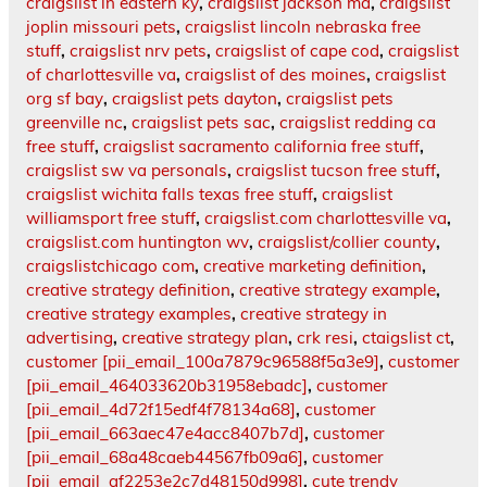
craigslist in eastern ky
,
craigslist jackson ma
,
craigslist
joplin missouri pets
,
craigslist lincoln nebraska free
stuff
,
craigslist nrv pets
,
craigslist of cape cod
,
craigslist
of charlottesville va
,
craigslist of des moines
,
craigslist
org sf bay
,
craigslist pets dayton
,
craigslist pets
greenville nc
,
craigslist pets sac
,
craigslist redding ca
free stuff
,
craigslist sacramento california free stuff
,
craigslist sw va personals
,
craigslist tucson free stuff
,
craigslist wichita falls texas free stuff
,
craigslist
williamsport free stuff
,
craigslist.com charlottesville va
,
craigslist.com huntington wv
,
craigslist/collier county
,
craigslistchicago com
,
creative marketing definition
,
creative strategy definition
,
creative strategy example
,
creative strategy examples
,
creative strategy in
advertising
,
creative strategy plan
,
crk resi
,
ctaigslist ct
,
customer [pii_email_100a7879c96588f5a3e9]
,
customer
[pii_email_464033620b31958ebadc]
,
customer
[pii_email_4d72f15edf4f78134a68]
,
customer
[pii_email_663aec47e4acc8407b7d]
,
customer
[pii_email_68a48caeb44567fb09a6]
,
customer
[pii_email_af2253e2c7d48150d998]
,
cute trendy