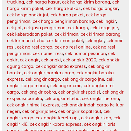
trucking
,
cek harga kasur
,
cek harga kirim barang
,
cek
harga kirim paket
,
cek harga kulkas
,
cek harga ongkir
,
cek harga ongkir jnt
,
cek harga paket
,
cek harga
pengiriman
,
cek harga pengiriman barang
,
cek ingkir
,
cek j nt
,
cek jasa pengiriman
,
cek kargo
,
cek kargo jne
,
cek keberadaan paket
,
cek kiriman
,
cek kiriman barang
,
cek kiriman elteha
,
cek kiriman paket
,
cek ngkir
,
cek nmr
resi
,
cek no resi cargo
,
cek no resi online
,
cek no resi
pengiriman
,
cek nomer resi
,
cek nomor pesanan
,
cek
ogkir
,
cek ongir
,
cek ongki
,
cek ongkir 2020
,
cek ongkir
agung cargo
,
cek ongkir anda express
,
cek ongkir
baraka
,
cek ongkir baraka cargo
,
cek ongkir baraka
express
,
cek ongkir cargo
,
cek ongkir cargo jne
,
cek
ongkir cargo murah
,
cek ongkir cmc
,
cek ongkir cmc
cargo
,
cek ongkir cobra
,
cek ongkir ekspedisi
,
cek ongkir
ekspedisi baraka
,
cek ongkir elteha
,
cek ongkir herona
,
cek ongkir himeji express
,
cek ongkir indah cargo ke luar
negeri
,
cek ongkir janex
,
cek ongkir kapal laut
,
cek
ongkir kargo
,
cek ongkir kereta api
,
cek ongkir kgp
,
cek
ongkir ki8
,
cek ongkir kobra express
,
cek ongkir laris
cargo
,
cek ongkir mex cargo
,
cek ongkir pegasus
,
cek