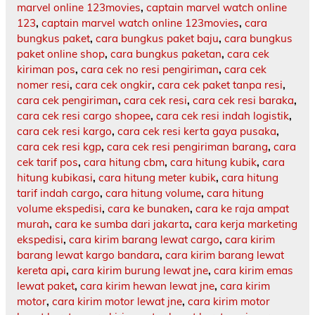
marvel online 123movies
,
captain marvel watch online
123
,
captain marvel watch online 123movies
,
cara
bungkus paket
,
cara bungkus paket baju
,
cara bungkus
paket online shop
,
cara bungkus paketan
,
cara cek
kiriman pos
,
cara cek no resi pengiriman
,
cara cek
nomer resi
,
cara cek ongkir
,
cara cek paket tanpa resi
,
cara cek pengiriman
,
cara cek resi
,
cara cek resi baraka
,
cara cek resi cargo shopee
,
cara cek resi indah logistik
,
cara cek resi kargo
,
cara cek resi kerta gaya pusaka
,
cara cek resi kgp
,
cara cek resi pengiriman barang
,
cara
cek tarif pos
,
cara hitung cbm
,
cara hitung kubik
,
cara
hitung kubikasi
,
cara hitung meter kubik
,
cara hitung
tarif indah cargo
,
cara hitung volume
,
cara hitung
volume ekspedisi
,
cara ke bunaken
,
cara ke raja ampat
murah
,
cara ke sumba dari jakarta
,
cara kerja marketing
ekspedisi
,
cara kirim barang lewat cargo
,
cara kirim
barang lewat kargo bandara
,
cara kirim barang lewat
kereta api
,
cara kirim burung lewat jne
,
cara kirim emas
lewat paket
,
cara kirim hewan lewat jne
,
cara kirim
motor
,
cara kirim motor lewat jne
,
cara kirim motor