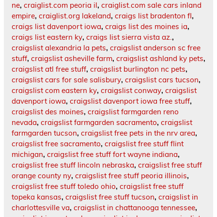
ne
,
craiglist.com peoria il
,
craiglist.com sale cars inland
empire
,
craiglist.org lakeland
,
craigs list bradenton fl
,
craigs list davenport iowa
,
craigs list des moines ia
,
craigs list eastern ky
,
craigs list sierra vista az.
,
craigslist alexandria la pets
,
craigslist anderson sc free
stuff
,
craigslist asheville farm
,
craigslist ashland ky pets
,
craigslist atl free stuff
,
craigslist burlington nc pets
,
craigslist cars for sale salisbury
,
craigslist cars tucson
,
craigslist com eastern ky
,
craigslist conway
,
craigslist
davenport iowa
,
craigslist davenport iowa free stuff
,
craigslist des moines
,
craigslist farmgarden reno
nevada
,
craigslist farmgarden sacramento
,
craigslist
farmgarden tucson
,
craigslist free pets in the nrv area
,
craigslist free sacramento
,
craigslist free stuff flint
michigan
,
craigslist free stuff fort wayne indiana
,
craigslist free stuff lincoln nebraska
,
craigslist free stuff
orange county ny
,
craigslist free stuff peoria illinois
,
craigslist free stuff toledo ohio
,
craigslist free stuff
topeka kansas
,
craigslist free stuff tucson
,
craigslist in
charlottesville va
,
craigslist in chattanooga tennessee
,