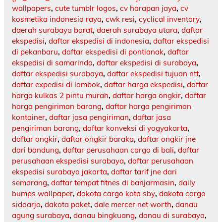
wallpapers
,
cute tumblr logos
,
cv harapan jaya
,
cv
kosmetika indonesia raya
,
cwk resi
,
cyclical inventory
,
daerah surabaya barat
,
daerah surabaya utara
,
daftar
ekspedisi
,
daftar ekspedisi di indonesia
,
daftar ekspedisi
di pekanbaru
,
daftar ekspedisi di pontianak
,
daftar
ekspedisi di samarinda
,
daftar ekspedisi di surabaya
,
daftar ekspedisi surabaya
,
daftar ekspedisi tujuan ntt
,
daftar expedisi di lombok
,
daftar harga ekspedisi
,
daftar
harga kulkas 2 pintu murah
,
daftar harga ongkir
,
daftar
harga pengiriman barang
,
daftar harga pengiriman
kontainer
,
daftar jasa pengiriman
,
daftar jasa
pengiriman barang
,
daftar konveksi di yogyakarta
,
daftar ongkir
,
daftar ongkir baraka
,
daftar ongkir jne
dari bandung
,
daftar perusahaan cargo di bali
,
daftar
perusahaan ekspedisi surabaya
,
daftar perusahaan
ekspedisi surabaya jakarta
,
daftar tarif jne dari
semarang
,
daftar tempat fitnes di banjarmasin
,
daily
bumps wallpaper
,
dakota cargo kota sby
,
dakota cargo
sidoarjo
,
dakota paket
,
dale mercer net worth
,
danau
agung surabaya
,
danau bingkuang
,
danau di surabaya
,