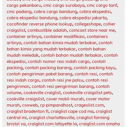
cargo pekanbaru
,
cmc cargo surabaya
,
cmc cargo tarif
,
cmc padang
,
cobra cargo bandung
,
cobra ekspedisi
,
cobra ekspedisi bandung
,
cobra ekspedisi jakarta
,
cocofinder reverse phone lookup
,
collegeshape
,
collier
craigslist
,
combustible adalah
,
comcast store near me
,
container artinya
,
container modifikasi
,
containers
artinya
,
contoh bahan kimia mudah terbakar
,
contoh
bahan kimia yang mudah terbakar
,
contoh bahan
mudah meledak
,
contoh bahan mudah terbakar
,
contoh
ekspedisi
,
contoh nomor resi indah cargo
,
contoh
packing
,
contoh packing barang
,
contoh packing kayu
,
contoh pengiriman paket barang
,
contoh resi
,
contoh
resi indah cargo
,
contoh resi jne palsu
,
contoh resi
pengiriman
,
contoh resi pengiriman barang
,
contoh
volume
,
cookeville craiglist
,
cookeville craigslist pets
,
cookville craigslist
,
cover mobil murah
,
cover motor
murah
,
coxweb
,
cp pimpandhost
,
crageslist.com
,
craiglist bradenton fl
,
craiglist cape cod ma
,
craiglist
central mi
,
craiglist charlottesville
,
craiglist farming
bristol va
,
craiglist.com lafayette la
,
craiglist.com omaha