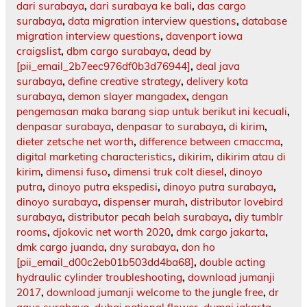
dari surabaya
,
dari surabaya ke bali
,
das cargo
surabaya
,
data migration interview questions
,
database
migration interview questions
,
davenport iowa
craigslist
,
dbm cargo surabaya
,
dead by
[pii_email_2b7eec976df0b3d76944]
,
deal java
surabaya
,
define creative strategy
,
delivery kota
surabaya
,
demon slayer mangadex
,
dengan
pengemasan maka barang siap untuk berikut ini kecuali
,
denpasar surabaya
,
denpasar to surabaya
,
di kirim
,
dieter zetsche net worth
,
difference between cmaccma
,
digital marketing characteristics
,
dikirim
,
dikirim atau di
kirim
,
dimensi fuso
,
dimensi truk colt diesel
,
dinoyo
putra
,
dinoyo putra ekspedisi
,
dinoyo putra surabaya
,
dinoyo surabaya
,
dispenser murah
,
distributor lovebird
surabaya
,
distributor pecah belah surabaya
,
diy tumblr
rooms
,
djokovic net worth 2020
,
dmk cargo jakarta
,
dmk cargo juanda
,
dny surabaya
,
don ho
[pii_email_d00c2eb01b503dd4ba68]
,
double acting
hydraulic cylinder troubleshooting
,
download jumanji
2017
,
download jumanji welcome to the jungle free
,
dr