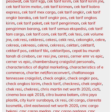
pesawat
,
cek tarif kgp
,
cek tarif kirim
,
cek tarif kirim jne
,
cek tarif kirim motor
,
cek tarif kiriman
,
cek tarif kobra
express
,
cek tarif mex cargo
,
cek tarif ongkir
,
cek tarif
ongkir baraka
,
cek tarif ongkir pos
,
cek tarif ongkos
kirim
,
cek tarif paket
,
cek tarif pengiriman
,
cek tarif
pengiriman barang
,
cek tarif semua ekspedisi
,
cek tarif
tam cargo
,
cek tarif.com
,
cek tariff
,
cek tesi
,
cek volume
jne
,
cek:resi
,
cekbresi
,
cekesi
,
cekk resi
,
cekongkir
,
cekre
,
cekreai
,
cekreasi
,
cekrei
,
cekressi
,
cektari
,
cektarif
,
cektarif pos
,
cektarif tiki
,
cektarifpos
,
cepat bu murah
tanah di cirebon
,
cer resi jne
,
ceresi
,
cerner emr vs epic
,
cerner vs epic
,
chambersburg craigslist personals
,
characteristics of digital marketing
,
characteristics of e
commerce
,
charter.net/forceconvert
,
chattanooga
tennessee craigslist
,
check ongkir
,
check ongkir pos
,
check ongkos kirim
,
check tarif
,
checkresi
,
chek ongkir
,
chek resi
,
chekresi
,
chris martin net worth 2020
,
cicti
,
cinema box apk 2018
,
citra buana batam
,
citra jaya
plastik
,
city kurir surabaya
,
ck resi
,
ckl cargo
,
claresta
kosmetik
,
clint eastwood net worth 2020
,
cmc cargo
bekasi
,
cmc cargo medan
,
cmc cargo padang
,
cmc