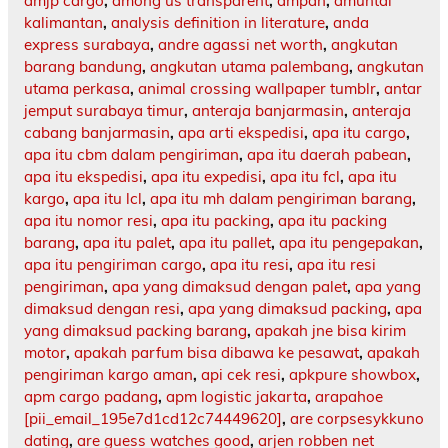
amjp cargo
,
among us transparent
,
ampah
,
amuntai
kalimantan
,
analysis definition in literature
,
anda
express surabaya
,
andre agassi net worth
,
angkutan
barang bandung
,
angkutan utama palembang
,
angkutan
utama perkasa
,
animal crossing wallpaper tumblr
,
antar
jemput surabaya timur
,
anteraja banjarmasin
,
anteraja
cabang banjarmasin
,
apa arti ekspedisi
,
apa itu cargo
,
apa itu cbm dalam pengiriman
,
apa itu daerah pabean
,
apa itu ekspedisi
,
apa itu expedisi
,
apa itu fcl
,
apa itu
kargo
,
apa itu lcl
,
apa itu mh dalam pengiriman barang
,
apa itu nomor resi
,
apa itu packing
,
apa itu packing
barang
,
apa itu palet
,
apa itu pallet
,
apa itu pengepakan
,
apa itu pengiriman cargo
,
apa itu resi
,
apa itu resi
pengiriman
,
apa yang dimaksud dengan palet
,
apa yang
dimaksud dengan resi
,
apa yang dimaksud packing
,
apa
yang dimaksud packing barang
,
apakah jne bisa kirim
motor
,
apakah parfum bisa dibawa ke pesawat
,
apakah
pengiriman kargo aman
,
api cek resi
,
apkpure showbox
,
apm cargo padang
,
apm logistic jakarta
,
arapahoe
[pii_email_195e7d1cd12c74449620]
,
are corpsesykkuno
dating
,
are guess watches good
,
arjen robben net