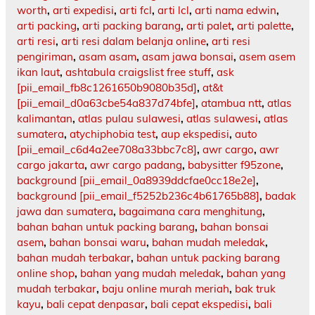
worth
,
arti expedisi
,
arti fcl
,
arti lcl
,
arti nama edwin
,
arti packing
,
arti packing barang
,
arti palet
,
arti palette
,
arti resi
,
arti resi dalam belanja online
,
arti resi
pengiriman
,
asam asam
,
asam jawa bonsai
,
asem asem
ikan laut
,
ashtabula craigslist free stuff
,
ask
[pii_email_fb8c1261650b9080b35d]
,
at&t
[pii_email_d0a63cbe54a837d74bfe]
,
atambua ntt
,
atlas
kalimantan
,
atlas pulau sulawesi
,
atlas sulawesi
,
atlas
sumatera
,
atychiphobia test
,
aup ekspedisi
,
auto
[pii_email_c6d4a2ee708a33bbc7c8]
,
awr cargo
,
awr
cargo jakarta
,
awr cargo padang
,
babysitter f95zone
,
background [pii_email_0a8939ddcfae0cc18e2e]
,
background [pii_email_f5252b236c4b61765b88]
,
badak
jawa dan sumatera
,
bagaimana cara menghitung
,
bahan bahan untuk packing barang
,
bahan bonsai
asem
,
bahan bonsai waru
,
bahan mudah meledak
,
bahan mudah terbakar
,
bahan untuk packing barang
online shop
,
bahan yang mudah meledak
,
bahan yang
mudah terbakar
,
baju online murah meriah
,
bak truk
kayu
,
bali cepat denpasar
,
bali cepat ekspedisi
,
bali