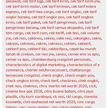
pesawat
,
cek tarif kgp
,
cek tarif kirim
,
cek tarif kirim jne
,
cek tarif kirim motor
,
cek tarif kiriman
,
cek tarif kobra
express
,
cek tarif mex cargo
,
cek tarif ongkir
,
cek tarif
ongkir baraka
,
cek tarif ongkir pos
,
cek tarif ongkos
kirim
,
cek tarif paket
,
cek tarif pengiriman
,
cek tarif
pengiriman barang
,
cek tarif semua ekspedisi
,
cek tarif
tam cargo
,
cek tarif.com
,
cek tariff
,
cek tesi
,
cek volume
jne
,
cek:resi
,
cekbresi
,
cekesi
,
cekk resi
,
cekongkir
,
cekre
,
cekreai
,
cekreasi
,
cekrei
,
cekressi
,
cektari
,
cektarif
,
cektarif pos
,
cektarif tiki
,
cektarifpos
,
cepat bu murah
tanah di cirebon
,
cer resi jne
,
ceresi
,
cerner emr vs epic
,
cerner vs epic
,
chambersburg craigslist personals
,
characteristics of digital marketing
,
characteristics of e
commerce
,
charter.net/forceconvert
,
chattanooga
tennessee craigslist
,
check ongkir
,
check ongkir pos
,
check ongkos kirim
,
check tarif
,
checkresi
,
chek ongkir
,
chek resi
,
chekresi
,
chris martin net worth 2020
,
cicti
,
cinema box apk 2018
,
citra buana batam
,
citra jaya
plastik
,
city kurir surabaya
,
ck resi
,
ckl cargo
,
claresta
kosmetik
,
clint eastwood net worth 2020
,
cmc cargo
bekasi
,
cmc cargo medan
,
cmc cargo padang
,
cmc