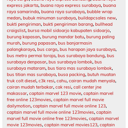
express jakarta
,
buana raya express surabaya
,
buana
raya samarinda
,
buana raya surabaya
,
bubble wrap
medan
,
bubuk minuman surabaya
,
buildapcsales new
,
bukti pengiriman
,
bukti pengiriman barang
,
bullhead
craigslist
,
bursa mobil sidoarjo kabupaten sidoarjo
,
burung kapasan
,
burung mandar batu
,
burung paling
murah
,
burung papasan
,
bus banjarmasin
palangkaraya
,
bus cargo
,
bus harapan jaya surabaya
,
bus metro permai toraja
,
bus surabaya bandung
,
bus
surabaya denpasar
,
bus surabaya lombok
,
bus
surabaya mataram
,
bus tiara mas surabaya lombok
,
bus titian mas surabaya
,
busa packing
,
butuh muatan
truk colt diesel
,
c3k resi
,
cahu
,
cairan mudah menyala
,
cairan mudah terbakar
,
cak resi
,
call center jne
makassar
,
captain marvel 123 movie
,
captain marvel
free online 123movies
,
captain marvel full movie
dailymotion
,
captain marvel full movie online 123
,
captain marvel full movie online 123movies
,
captain
marvel full movie online free 123movies
,
captain marvel
movie 123movies
,
captain marvel movies123
,
captain