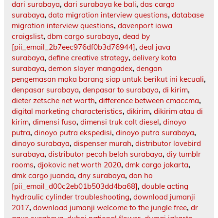
dari surabaya
,
dari surabaya ke bali
,
das cargo
surabaya
,
data migration interview questions
,
database
migration interview questions
,
davenport iowa
craigslist
,
dbm cargo surabaya
,
dead by
[pii_email_2b7eec976df0b3d76944]
,
deal java
surabaya
,
define creative strategy
,
delivery kota
surabaya
,
demon slayer mangadex
,
dengan
pengemasan maka barang siap untuk berikut ini kecuali
,
denpasar surabaya
,
denpasar to surabaya
,
di kirim
,
dieter zetsche net worth
,
difference between cmaccma
,
digital marketing characteristics
,
dikirim
,
dikirim atau di
kirim
,
dimensi fuso
,
dimensi truk colt diesel
,
dinoyo
putra
,
dinoyo putra ekspedisi
,
dinoyo putra surabaya
,
dinoyo surabaya
,
dispenser murah
,
distributor lovebird
surabaya
,
distributor pecah belah surabaya
,
diy tumblr
rooms
,
djokovic net worth 2020
,
dmk cargo jakarta
,
dmk cargo juanda
,
dny surabaya
,
don ho
[pii_email_d00c2eb01b503dd4ba68]
,
double acting
hydraulic cylinder troubleshooting
,
download jumanji
2017
,
download jumanji welcome to the jungle free
,
dr