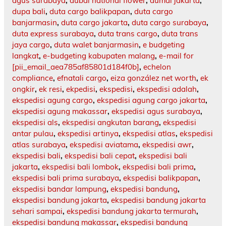
agus surabaya
,
dubai national flower
,
dumai jakarta
,
dupa bali
,
duta cargo balikpapan
,
duta cargo
banjarmasin
,
duta cargo jakarta
,
duta cargo surabaya
,
duta express surabaya
,
duta trans cargo
,
duta trans
jaya cargo
,
duta walet banjarmasin
,
e budgeting
langkat
,
e-budgeting kabupaten malang
,
e-mail for
[pii_email_aea785af85801d184f0b]
,
echelon
compliance
,
efnatali cargo
,
eiza gonzález net worth
,
ek
ongkir
,
ek resi
,
ekpedisi
,
ekspedisi
,
ekspedisi adalah
,
ekspedisi agung cargo
,
ekspedisi agung cargo jakarta
,
ekspedisi agung makassar
,
ekspedisi agus surabaya
,
ekspedisi als
,
ekspedisi angkutan barang
,
ekspedisi
antar pulau
,
ekspedisi artinya
,
ekspedisi atlas
,
ekspedisi
atlas surabaya
,
ekspedisi aviatama
,
ekspedisi awr
,
ekspedisi bali
,
ekspedisi bali cepat
,
ekspedisi bali
jakarta
,
ekspedisi bali lombok
,
ekspedisi bali prima
,
ekspedisi bali prima surabaya
,
ekspedisi balikpapan
,
ekspedisi bandar lampung
,
ekspedisi bandung
,
ekspedisi bandung jakarta
,
ekspedisi bandung jakarta
sehari sampai
,
ekspedisi bandung jakarta termurah
,
ekspedisi bandung makassar
,
ekspedisi bandung