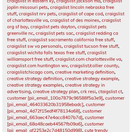
craigslist in eastern ky
,
craigslist jackson ma
,
craigslist
joplin missouri pets
,
craigslist lincoln nebraska free
stuff
,
craigslist nrv pets
,
craigslist of cape cod
,
craigslist
of charlottesville va
,
craigslist of des moines
,
craigslist
org sf bay
,
craigslist pets dayton
,
craigslist pets
greenville nc
,
craigslist pets sac
,
craigslist redding ca
free stuff
,
craigslist sacramento california free stuff
,
craigslist sw va personals
,
craigslist tucson free stuff
,
craigslist wichita falls texas free stuff
,
craigslist
williamsport free stuff
,
craigslist.com charlottesville va
,
craigslist.com huntington wv
,
craigslist/collier county
,
craigslistchicago com
,
creative marketing definition
,
creative strategy definition
,
creative strategy example
,
creative strategy examples
,
creative strategy in
advertising
,
creative strategy plan
,
crk resi
,
ctaigslist ct
,
customer [pii_email_100a7879c96588f5a3e9]
,
customer
[pii_email_464033620b31958ebadc]
,
customer
[pii_email_4d72f15edf4f78134a68]
,
customer
[pii_email_663aec47e4acc8407b7d]
,
customer
[pii_email_68a48caeb44567fb09a6]
,
customer
[pii_email_af2253e2c7d48150d998]
,
cute trendy