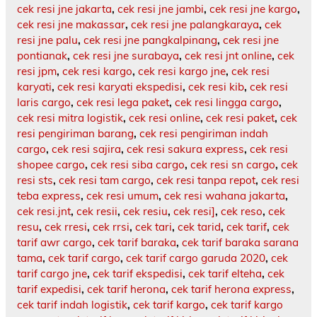
cek resi jne jakarta
,
cek resi jne jambi
,
cek resi jne kargo
,
cek resi jne makassar
,
cek resi jne palangkaraya
,
cek
resi jne palu
,
cek resi jne pangkalpinang
,
cek resi jne
pontianak
,
cek resi jne surabaya
,
cek resi jnt online
,
cek
resi jpm
,
cek resi kargo
,
cek resi kargo jne
,
cek resi
karyati
,
cek resi karyati ekspedisi
,
cek resi kib
,
cek resi
laris cargo
,
cek resi lega paket
,
cek resi lingga cargo
,
cek resi mitra logistik
,
cek resi online
,
cek resi paket
,
cek
resi pengiriman barang
,
cek resi pengiriman indah
cargo
,
cek resi sajira
,
cek resi sakura express
,
cek resi
shopee cargo
,
cek resi siba cargo
,
cek resi sn cargo
,
cek
resi sts
,
cek resi tam cargo
,
cek resi tanpa repot
,
cek resi
teba express
,
cek resi umum
,
cek resi wahana jakarta
,
cek resi.jnt
,
cek resii
,
cek resiu
,
cek resi]
,
cek reso
,
cek
resu
,
cek rresi
,
cek rrsi
,
cek tari
,
cek tarid
,
cek tarif
,
cek
tarif awr cargo
,
cek tarif baraka
,
cek tarif baraka sarana
tama
,
cek tarif cargo
,
cek tarif cargo garuda 2020
,
cek
tarif cargo jne
,
cek tarif ekspedisi
,
cek tarif elteha
,
cek
tarif expedisi
,
cek tarif herona
,
cek tarif herona express
,
cek tarif indah logistik
,
cek tarif kargo
,
cek tarif kargo