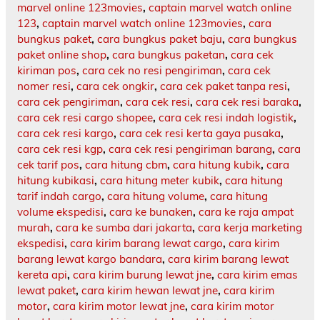
marvel online 123movies
,
captain marvel watch online
123
,
captain marvel watch online 123movies
,
cara
bungkus paket
,
cara bungkus paket baju
,
cara bungkus
paket online shop
,
cara bungkus paketan
,
cara cek
kiriman pos
,
cara cek no resi pengiriman
,
cara cek
nomer resi
,
cara cek ongkir
,
cara cek paket tanpa resi
,
cara cek pengiriman
,
cara cek resi
,
cara cek resi baraka
,
cara cek resi cargo shopee
,
cara cek resi indah logistik
,
cara cek resi kargo
,
cara cek resi kerta gaya pusaka
,
cara cek resi kgp
,
cara cek resi pengiriman barang
,
cara
cek tarif pos
,
cara hitung cbm
,
cara hitung kubik
,
cara
hitung kubikasi
,
cara hitung meter kubik
,
cara hitung
tarif indah cargo
,
cara hitung volume
,
cara hitung
volume ekspedisi
,
cara ke bunaken
,
cara ke raja ampat
murah
,
cara ke sumba dari jakarta
,
cara kerja marketing
ekspedisi
,
cara kirim barang lewat cargo
,
cara kirim
barang lewat kargo bandara
,
cara kirim barang lewat
kereta api
,
cara kirim burung lewat jne
,
cara kirim emas
lewat paket
,
cara kirim hewan lewat jne
,
cara kirim
motor
,
cara kirim motor lewat jne
,
cara kirim motor