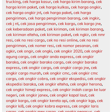
trucking
,
cek harga kasur
,
cek harga kirim barang
,
cek
harga kirim paket
,
cek harga kulkas
,
cek harga ongkir
,
cek harga ongkir jnt
,
cek harga paket
,
cek harga
pengiriman
,
cek harga pengiriman barang
,
cek ingkir
,
cek j nt
,
cek jasa pengiriman
,
cek kargo
,
cek kargo jne
,
cek keberadaan paket
,
cek kiriman
,
cek kiriman barang
,
cek kiriman elteha
,
cek kiriman paket
,
cek ngkir
,
cek nmr
resi
,
cek no resi cargo
,
cek no resi online
,
cek no resi
pengiriman
,
cek nomer resi
,
cek nomor pesanan
,
cek
ogkir
,
cek ongir
,
cek ongki
,
cek ongkir 2020
,
cek ongkir
agung cargo
,
cek ongkir anda express
,
cek ongkir
baraka
,
cek ongkir baraka cargo
,
cek ongkir baraka
express
,
cek ongkir cargo
,
cek ongkir cargo jne
,
cek
ongkir cargo murah
,
cek ongkir cmc
,
cek ongkir cmc
cargo
,
cek ongkir cobra
,
cek ongkir ekspedisi
,
cek ongkir
ekspedisi baraka
,
cek ongkir elteha
,
cek ongkir herona
,
cek ongkir himeji express
,
cek ongkir indah cargo ke luar
negeri
,
cek ongkir janex
,
cek ongkir kapal laut
,
cek
ongkir kargo
,
cek ongkir kereta api
,
cek ongkir kgp
,
cek
ongkir ki8
,
cek ongkir kobra express
,
cek ongkir laris
cargo
,
cek ongkir mex cargo
,
cek ongkir pegasus
,
cek