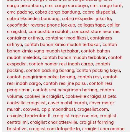
cargo pekanbaru
,
cmc cargo surabaya
,
cmc cargo tarif
,
cmc padang
,
cobra cargo bandung
,
cobra ekspedisi
,
cobra ekspedisi bandung
,
cobra ekspedisi jakarta
,
cocofinder reverse phone lookup
,
collegeshape
,
collier
craigslist
,
combustible adalah
,
comcast store near me
,
container artinya
,
container modifikasi
,
containers
artinya
,
contoh bahan kimia mudah terbakar
,
contoh
bahan kimia yang mudah terbakar
,
contoh bahan
mudah meledak
,
contoh bahan mudah terbakar
,
contoh
ekspedisi
,
contoh nomor resi indah cargo
,
contoh
packing
,
contoh packing barang
,
contoh packing kayu
,
contoh pengiriman paket barang
,
contoh resi
,
contoh
resi indah cargo
,
contoh resi jne palsu
,
contoh resi
pengiriman
,
contoh resi pengiriman barang
,
contoh
volume
,
cookeville craiglist
,
cookeville craigslist pets
,
cookville craigslist
,
cover mobil murah
,
cover motor
murah
,
coxweb
,
cp pimpandhost
,
crageslist.com
,
craiglist bradenton fl
,
craiglist cape cod ma
,
craiglist
central mi
,
craiglist charlottesville
,
craiglist farming
bristol va
,
craiglist.com lafayette la
,
craiglist.com omaha