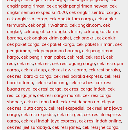
ongkir pengiriman
,
cek ongkir pengiriman hewan
,
cek
ongkir semua ekspedisi 2020
,
cek ongkir sentral cargo
,
cek ongkir sn cargo
,
cek ongkir tam cargo
,
cek ongkir
termurah
,
cek ongkir wahana
,
cek ongkir.com
,
cek
ongkir\
,
cek ongkit
,
cek ongkos kirim
,
cek ongkos kirim
barang
,
cek ongkos kirim paket
,
cek ongkri
,
cek onkir
,
cek paket cargo
,
cek paket kargo
,
cek paket kiriman
,
cek
pengiriman
,
cek pengiriman barang
,
cek pengiriman
kargo
,
cek pengiriman paket
,
cek reai
,
cek reasi
,
cek
redi
,
cek reis
,
cek res
,
cek resi agung cargo
,
cek resi apm
cargo
,
cek resi aup
,
cek resi awr cargo
,
cek resi baraka
,
cek resi baraka cargo
,
cek resi baraka express
,
cek resi
baraka tama
,
cek resi barang
,
cek resi bes
,
cek resi
buana raya
,
cek resi cargo
,
cek resi cargo indah
,
cek
resi cargo jne
,
cek resi cargo murah
,
cek resi cargo
shopee
,
cek resi dan tarif
,
cek resi dengan no telepon
,
cek resi duta cargo
,
cek resi ekspedisi
,
cek resi enz jawa
cargo
,
cek resi expedisi
,
cek resi ged
,
cek resi ili express
cargo
,
cek resi indah jaya express
,
cek resi indah online
,
cek resi j&t surabaya
,
cek resi janex
,
cek resi jne cargo
,