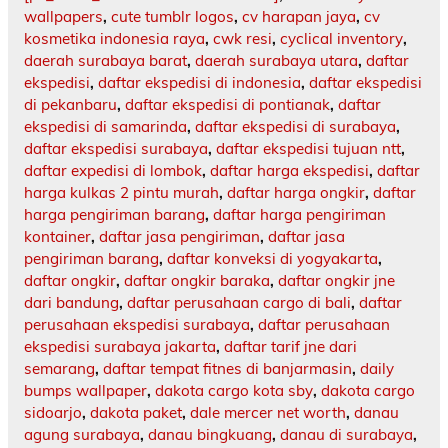
wallpapers
,
cute tumblr logos
,
cv harapan jaya
,
cv
kosmetika indonesia raya
,
cwk resi
,
cyclical inventory
,
daerah surabaya barat
,
daerah surabaya utara
,
daftar
ekspedisi
,
daftar ekspedisi di indonesia
,
daftar ekspedisi
di pekanbaru
,
daftar ekspedisi di pontianak
,
daftar
ekspedisi di samarinda
,
daftar ekspedisi di surabaya
,
daftar ekspedisi surabaya
,
daftar ekspedisi tujuan ntt
,
daftar expedisi di lombok
,
daftar harga ekspedisi
,
daftar
harga kulkas 2 pintu murah
,
daftar harga ongkir
,
daftar
harga pengiriman barang
,
daftar harga pengiriman
kontainer
,
daftar jasa pengiriman
,
daftar jasa
pengiriman barang
,
daftar konveksi di yogyakarta
,
daftar ongkir
,
daftar ongkir baraka
,
daftar ongkir jne
dari bandung
,
daftar perusahaan cargo di bali
,
daftar
perusahaan ekspedisi surabaya
,
daftar perusahaan
ekspedisi surabaya jakarta
,
daftar tarif jne dari
semarang
,
daftar tempat fitnes di banjarmasin
,
daily
bumps wallpaper
,
dakota cargo kota sby
,
dakota cargo
sidoarjo
,
dakota paket
,
dale mercer net worth
,
danau
agung surabaya
,
danau bingkuang
,
danau di surabaya
,