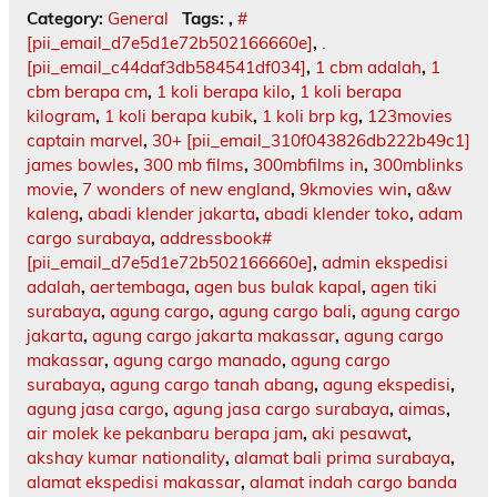
Category:
General
Tags:
,
#
[pii_email_d7e5d1e72b502166660e]
,
.
[pii_email_c44daf3db584541df034]
,
1 cbm adalah
,
1
cbm berapa cm
,
1 koli berapa kilo
,
1 koli berapa
kilogram
,
1 koli berapa kubik
,
1 koli brp kg
,
123movies
captain marvel
,
30+ [pii_email_310f043826db222b49c1]
james bowles
,
300 mb films
,
300mbfilms in
,
300mblinks
movie
,
7 wonders of new england
,
9kmovies win
,
a&w
kaleng
,
abadi klender jakarta
,
abadi klender toko
,
adam
cargo surabaya
,
addressbook#
[pii_email_d7e5d1e72b502166660e]
,
admin ekspedisi
adalah
,
aertembaga
,
agen bus bulak kapal
,
agen tiki
surabaya
,
agung cargo
,
agung cargo bali
,
agung cargo
jakarta
,
agung cargo jakarta makassar
,
agung cargo
makassar
,
agung cargo manado
,
agung cargo
surabaya
,
agung cargo tanah abang
,
agung ekspedisi
,
agung jasa cargo
,
agung jasa cargo surabaya
,
aimas
,
air molek ke pekanbaru berapa jam
,
aki pesawat
,
akshay kumar nationality
,
alamat bali prima surabaya
,
alamat ekspedisi makassar
,
alamat indah cargo banda