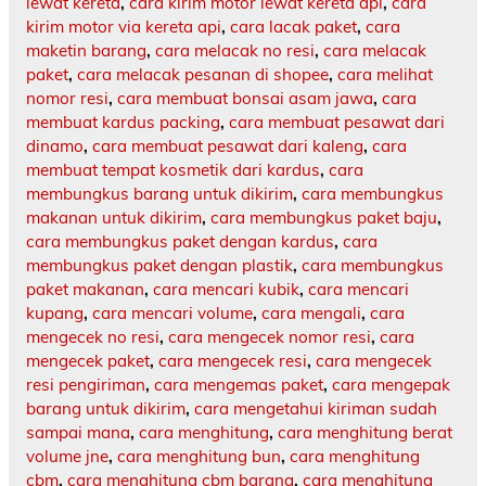
lewat kereta
,
cara kirim motor lewat kereta api
,
cara
kirim motor via kereta api
,
cara lacak paket
,
cara
maketin barang
,
cara melacak no resi
,
cara melacak
paket
,
cara melacak pesanan di shopee
,
cara melihat
nomor resi
,
cara membuat bonsai asam jawa
,
cara
membuat kardus packing
,
cara membuat pesawat dari
dinamo
,
cara membuat pesawat dari kaleng
,
cara
membuat tempat kosmetik dari kardus
,
cara
membungkus barang untuk dikirim
,
cara membungkus
makanan untuk dikirim
,
cara membungkus paket baju
,
cara membungkus paket dengan kardus
,
cara
membungkus paket dengan plastik
,
cara membungkus
paket makanan
,
cara mencari kubik
,
cara mencari
kupang
,
cara mencari volume
,
cara mengali
,
cara
mengecek no resi
,
cara mengecek nomor resi
,
cara
mengecek paket
,
cara mengecek resi
,
cara mengecek
resi pengiriman
,
cara mengemas paket
,
cara mengepak
barang untuk dikirim
,
cara mengetahui kiriman sudah
sampai mana
,
cara menghitung
,
cara menghitung berat
volume jne
,
cara menghitung bun
,
cara menghitung
cbm
,
cara menghitung cbm barang
,
cara menghitung