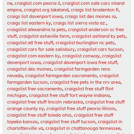
ne
,
craiglist.com peoria il
,
craiglist.com sale cars inland
empire
,
craiglist.org lakeland
,
craigs list bradenton fl
,
craigs list davenport iowa
,
craigs list des moines ia
,
craigs list eastern ky
,
craigs list sierra vista az.
,
craigslist alexandria la pets
,
craigslist anderson sc free
stuff
,
craigslist asheville farm
,
craigslist ashland ky pets
,
craigslist atl free stuff
,
craigslist burlington nc pets
,
craigslist cars for sale salisbury
,
craigslist cars tucson
,
craigslist com eastern ky
,
craigslist conway
,
craigslist
davenport iowa
,
craigslist davenport iowa free stuff
,
craigslist des moines
,
craigslist farmgarden reno
nevada
,
craigslist farmgarden sacramento
,
craigslist
farmgarden tucson
,
craigslist free pets in the nrv area
,
craigslist free sacramento
,
craigslist free stuff flint
michigan
,
craigslist free stuff fort wayne indiana
,
craigslist free stuff lincoln nebraska
,
craigslist free stuff
orange county ny
,
craigslist free stuff peoria illinois
,
craigslist free stuff toledo ohio
,
craigslist free stuff
topeka kansas
,
craigslist free stuff tucson
,
craigslist in
charlottesville va
,
craigslist in chattanooga tennessee
,