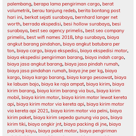
palembang
,
berapa lama pengiriman cargo
,
berat
volumetrik
,
berau tanjung redeb
,
berita bontang post
hari ini
,
berkat sejati surabaya
,
bernhard langer net
worth
,
berrada ekspedisi
,
besi hollow surabaya
,
besi
surabaya
,
best seo agency primelis
,
best seo company
primelis
,
best wifi names 2018
,
bhp surabaya
,
biaya
angkut barang pindahan
,
biaya angkut batubara per
ton
,
biaya cargo
,
biaya ekspedisi
,
biaya ekspedisi motor
,
biaya ekspedisi pengiriman barang
,
biaya indah cargo
,
biaya jasa angkut barang
,
biaya jasa pindah rumah
,
biaya jasa pindahan rumah
,
biaya jne per kg
,
biaya
kargo
,
biaya kargo barang
,
biaya kargo pesawat
,
biaya
ke labuan bajo
,
biaya ke raja ampat
,
biaya kirim
,
biaya
kirim barang
,
biaya kirim barang via bus
,
biaya kirim
mobil
,
biaya kirim motor
,
biaya kirim motor lewat kereta
api
,
biaya kirim motor via kereta api
,
biaya kirim motor
via kereta api 2021
,
biaya kirim motor via pelni
,
biaya
kirim paket
,
biaya kirim sepeda gunung via pos
,
biaya
kirim tiki
,
biaya ongkir jnt
,
biaya packing di jne
,
biaya
packing kayu
,
biaya paket motor
,
biaya pengiriman