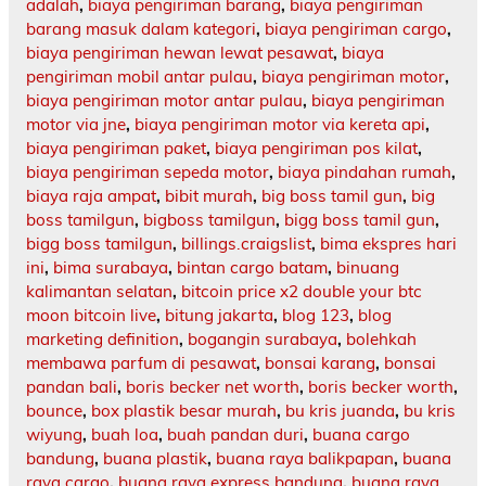
adalah
,
biaya pengiriman barang
,
biaya pengiriman
barang masuk dalam kategori
,
biaya pengiriman cargo
,
biaya pengiriman hewan lewat pesawat
,
biaya
pengiriman mobil antar pulau
,
biaya pengiriman motor
,
biaya pengiriman motor antar pulau
,
biaya pengiriman
motor via jne
,
biaya pengiriman motor via kereta api
,
biaya pengiriman paket
,
biaya pengiriman pos kilat
,
biaya pengiriman sepeda motor
,
biaya pindahan rumah
,
biaya raja ampat
,
bibit murah
,
big boss tamil gun
,
big
boss tamilgun
,
bigboss tamilgun
,
bigg boss tamil gun
,
bigg boss tamilgun
,
billings.craigslist
,
bima ekspres hari
ini
,
bima surabaya
,
bintan cargo batam
,
binuang
kalimantan selatan
,
bitcoin price x2 double your btc
moon bitcoin live
,
bitung jakarta
,
blog 123
,
blog
marketing definition
,
bogangin surabaya
,
bolehkah
membawa parfum di pesawat
,
bonsai karang
,
bonsai
pandan bali
,
boris becker net worth
,
boris becker worth
,
bounce
,
box plastik besar murah
,
bu kris juanda
,
bu kris
wiyung
,
buah loa
,
buah pandan duri
,
buana cargo
bandung
,
buana plastik
,
buana raya balikpapan
,
buana
raya cargo
,
buana raya express bandung
,
buana raya