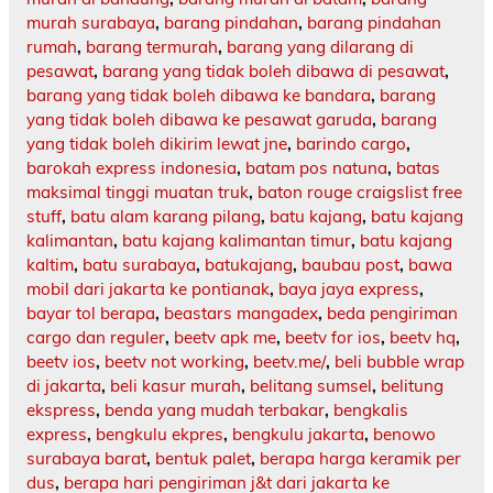
murah surabaya
,
barang pindahan
,
barang pindahan
rumah
,
barang termurah
,
barang yang dilarang di
pesawat
,
barang yang tidak boleh dibawa di pesawat
,
barang yang tidak boleh dibawa ke bandara
,
barang
yang tidak boleh dibawa ke pesawat garuda
,
barang
yang tidak boleh dikirim lewat jne
,
barindo cargo
,
barokah express indonesia
,
batam pos natuna
,
batas
maksimal tinggi muatan truk
,
baton rouge craigslist free
stuff
,
batu alam karang pilang
,
batu kajang
,
batu kajang
kalimantan
,
batu kajang kalimantan timur
,
batu kajang
kaltim
,
batu surabaya
,
batukajang
,
baubau post
,
bawa
mobil dari jakarta ke pontianak
,
baya jaya express
,
bayar tol berapa
,
beastars mangadex
,
beda pengiriman
cargo dan reguler
,
beetv apk me
,
beetv for ios
,
beetv hq
,
beetv ios
,
beetv not working
,
beetv.me/
,
beli bubble wrap
di jakarta
,
beli kasur murah
,
belitang sumsel
,
belitung
ekspress
,
benda yang mudah terbakar
,
bengkalis
express
,
bengkulu ekpres
,
bengkulu jakarta
,
benowo
surabaya barat
,
bentuk palet
,
berapa harga keramik per
dus
,
berapa hari pengiriman j&t dari jakarta ke