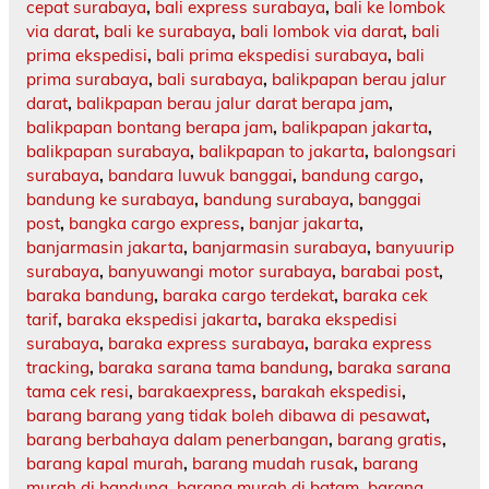
cepat surabaya
,
bali express surabaya
,
bali ke lombok
via darat
,
bali ke surabaya
,
bali lombok via darat
,
bali
prima ekspedisi
,
bali prima ekspedisi surabaya
,
bali
prima surabaya
,
bali surabaya
,
balikpapan berau jalur
darat
,
balikpapan berau jalur darat berapa jam
,
balikpapan bontang berapa jam
,
balikpapan jakarta
,
balikpapan surabaya
,
balikpapan to jakarta
,
balongsari
surabaya
,
bandara luwuk banggai
,
bandung cargo
,
bandung ke surabaya
,
bandung surabaya
,
banggai
post
,
bangka cargo express
,
banjar jakarta
,
banjarmasin jakarta
,
banjarmasin surabaya
,
banyuurip
surabaya
,
banyuwangi motor surabaya
,
barabai post
,
baraka bandung
,
baraka cargo terdekat
,
baraka cek
tarif
,
baraka ekspedisi jakarta
,
baraka ekspedisi
surabaya
,
baraka express surabaya
,
baraka express
tracking
,
baraka sarana tama bandung
,
baraka sarana
tama cek resi
,
barakaexpress
,
barakah ekspedisi
,
barang barang yang tidak boleh dibawa di pesawat
,
barang berbahaya dalam penerbangan
,
barang gratis
,
barang kapal murah
,
barang mudah rusak
,
barang
murah di bandung
,
barang murah di batam
,
barang