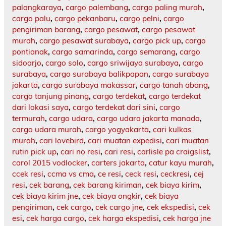
palangkaraya
,
cargo palembang
,
cargo paling murah
,
cargo palu
,
cargo pekanbaru
,
cargo pelni
,
cargo
pengiriman barang
,
cargo pesawat
,
cargo pesawat
murah
,
cargo pesawat surabaya
,
cargo pick up
,
cargo
pontianak
,
cargo samarinda
,
cargo semarang
,
cargo
sidoarjo
,
cargo solo
,
cargo sriwijaya surabaya
,
cargo
surabaya
,
cargo surabaya balikpapan
,
cargo surabaya
jakarta
,
cargo surabaya makassar
,
cargo tanah abang
,
cargo tanjung pinang
,
cargo terdekat
,
cargo terdekat
dari lokasi saya
,
cargo terdekat dari sini
,
cargo
termurah
,
cargo udara
,
cargo udara jakarta manado
,
cargo udara murah
,
cargo yogyakarta
,
cari kulkas
murah
,
cari lovebird
,
cari muatan expedisi
,
cari muatan
rutin pick up
,
cari no resi
,
cari resi
,
carlisle pa craigslist
,
carol 2015 vodlocker
,
carters jakarta
,
catur kayu murah
,
ccek resi
,
ccma vs cma
,
ce resi
,
ceck resi
,
ceckresi
,
cej
resi
,
cek barang
,
cek barang kiriman
,
cek biaya kirim
,
cek biaya kirim jne
,
cek biaya ongkir
,
cek biaya
pengiriman
,
cek cargo
,
cek cargo jne
,
cek ekspedisi
,
cek
esi
,
cek harga cargo
,
cek harga ekspedisi
,
cek harga jne