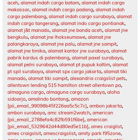
aceh
,
alamat indah cargo batam
,
alamat indah cargo
makassar
,
alamat indah cargo padang
,
alamat indah
cargo palembang
,
alamat indah cargo surabaya
,
alamat
indah cargo tangerang
,
alamat indo cargo pontianak
,
alamat j&t manado
,
alamat jne banda aceh
,
alamat jne
bengkulu
,
alamat jne lhokseumawe
,
alamat jne
palangkaraya
,
alamat jne palu
,
alamat jne sampit
,
alamat jne timika
,
alamat kantor jne surabaya
,
alamat
pabrik kardus di palembang
,
alamat paxel surabaya
,
alamat pelni surabaya
,
alamat pt pupuk kaltim
,
alamat
pt spil surabaya
,
alamat spx cargo jakarta
,
alamat tiki
manado
,
alamat tiki sampit
,
alexandria craigslist pets
,
allentown lending 515 hamilton street allentown pa
,
almaguna cargo
,
almaguna cargo surabaya
,
aloha
sidoarjo
,
amalindo bontang
,
amazon
[pii_email_99098b45f226aa5c5c7c]
,
ambon jakarta
,
ambon surabaya
,
amc stream2watch
,
american
[pii_email_2788efa4c82fb591f6be]
,
american
[pii_email_5329642d44d80ed5e11b]
,
ames craiglist
,
ames craigslsit
,
amescraigslist
,
amity park f95zone
,