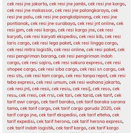
cek resi jne jakarta
,
cek resi jne jambi
,
cek resi jne kargo
,
cek resi jne makassar
,
cek resi jne palangkaraya
,
cek
resi jne palu
,
cek resi jne pangkalpinang
,
cek resi jne
pontianak
,
cek resi jne surabaya
,
cek resi jnt online
,
cek
resi jpm
,
cek resi kargo
,
cek resi kargo jne
,
cek resi
karyati
,
cek resi karyati ekspedisi
,
cek resi kib
,
cek resi
laris cargo
,
cek resi lega paket
,
cek resi lingga cargo
,
cek resi mitra logistik
,
cek resi online
,
cek resi paket
,
cek
resi pengiriman barang
,
cek resi pengiriman indah
cargo
,
cek resi sajira
,
cek resi sakura express
,
cek resi
shopee cargo
,
cek resi siba cargo
,
cek resi sn cargo
,
cek
resi sts
,
cek resi tam cargo
,
cek resi tanpa repot
,
cek resi
teba express
,
cek resi umum
,
cek resi wahana jakarta
,
cek resi.jnt
,
cek resii
,
cek resiu
,
cek resi]
,
cek reso
,
cek
resu
,
cek rresi
,
cek rrsi
,
cek tari
,
cek tarid
,
cek tarif
,
cek
tarif awr cargo
,
cek tarif baraka
,
cek tarif baraka sarana
tama
,
cek tarif cargo
,
cek tarif cargo garuda 2020
,
cek
tarif cargo jne
,
cek tarif ekspedisi
,
cek tarif elteha
,
cek
tarif expedisi
,
cek tarif herona
,
cek tarif herona express
,
cek tarif indah logistik
,
cek tarif kargo
,
cek tarif kargo