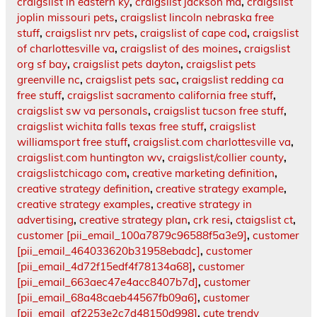
craigslist in eastern ky
,
craigslist jackson ma
,
craigslist
joplin missouri pets
,
craigslist lincoln nebraska free
stuff
,
craigslist nrv pets
,
craigslist of cape cod
,
craigslist
of charlottesville va
,
craigslist of des moines
,
craigslist
org sf bay
,
craigslist pets dayton
,
craigslist pets
greenville nc
,
craigslist pets sac
,
craigslist redding ca
free stuff
,
craigslist sacramento california free stuff
,
craigslist sw va personals
,
craigslist tucson free stuff
,
craigslist wichita falls texas free stuff
,
craigslist
williamsport free stuff
,
craigslist.com charlottesville va
,
craigslist.com huntington wv
,
craigslist/collier county
,
craigslistchicago com
,
creative marketing definition
,
creative strategy definition
,
creative strategy example
,
creative strategy examples
,
creative strategy in
advertising
,
creative strategy plan
,
crk resi
,
ctaigslist ct
,
customer [pii_email_100a7879c96588f5a3e9]
,
customer
[pii_email_464033620b31958ebadc]
,
customer
[pii_email_4d72f15edf4f78134a68]
,
customer
[pii_email_663aec47e4acc8407b7d]
,
customer
[pii_email_68a48caeb44567fb09a6]
,
customer
[pii_email_af2253e2c7d48150d998]
,
cute trendy