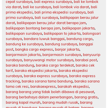
cepat surabaya
,
bali express surabaya
,
bali ke lombok
via darat
,
bali ke surabaya
,
bali lombok via darat
,
bali
prima ekspedisi
,
bali prima ekspedisi surabaya
,
bali
prima surabaya
,
bali surabaya
,
balikpapan berau jalur
darat
,
balikpapan berau jalur darat berapa jam
,
balikpapan bontang berapa jam
,
balikpapan jakarta
,
balikpapan surabaya
,
balikpapan to jakarta
,
balongsari
surabaya
,
bandara luwuk banggai
,
bandung cargo
,
bandung ke surabaya
,
bandung surabaya
,
banggai
post
,
bangka cargo express
,
banjar jakarta
,
banjarmasin jakarta
,
banjarmasin surabaya
,
banyuurip
surabaya
,
banyuwangi motor surabaya
,
barabai post
,
baraka bandung
,
baraka cargo terdekat
,
baraka cek
tarif
,
baraka ekspedisi jakarta
,
baraka ekspedisi
surabaya
,
baraka express surabaya
,
baraka express
tracking
,
baraka sarana tama bandung
,
baraka sarana
tama cek resi
,
barakaexpress
,
barakah ekspedisi
,
barang barang yang tidak boleh dibawa di pesawat
,
barang berbahaya dalam penerbangan
,
barang gratis
,
barang kapal murah
,
barang mudah rusak
,
barang
murah di bandung
,
barang murah di batam
,
barang