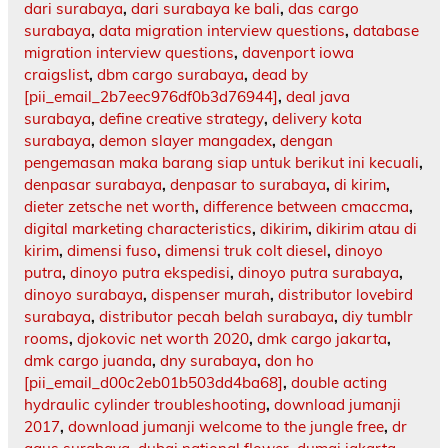
dari surabaya
,
dari surabaya ke bali
,
das cargo
surabaya
,
data migration interview questions
,
database
migration interview questions
,
davenport iowa
craigslist
,
dbm cargo surabaya
,
dead by
[pii_email_2b7eec976df0b3d76944]
,
deal java
surabaya
,
define creative strategy
,
delivery kota
surabaya
,
demon slayer mangadex
,
dengan
pengemasan maka barang siap untuk berikut ini kecuali
,
denpasar surabaya
,
denpasar to surabaya
,
di kirim
,
dieter zetsche net worth
,
difference between cmaccma
,
digital marketing characteristics
,
dikirim
,
dikirim atau di
kirim
,
dimensi fuso
,
dimensi truk colt diesel
,
dinoyo
putra
,
dinoyo putra ekspedisi
,
dinoyo putra surabaya
,
dinoyo surabaya
,
dispenser murah
,
distributor lovebird
surabaya
,
distributor pecah belah surabaya
,
diy tumblr
rooms
,
djokovic net worth 2020
,
dmk cargo jakarta
,
dmk cargo juanda
,
dny surabaya
,
don ho
[pii_email_d00c2eb01b503dd4ba68]
,
double acting
hydraulic cylinder troubleshooting
,
download jumanji
2017
,
download jumanji welcome to the jungle free
,
dr