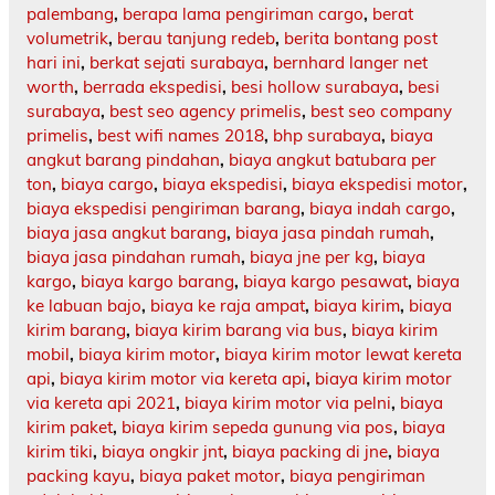
palembang
,
berapa lama pengiriman cargo
,
berat
volumetrik
,
berau tanjung redeb
,
berita bontang post
hari ini
,
berkat sejati surabaya
,
bernhard langer net
worth
,
berrada ekspedisi
,
besi hollow surabaya
,
besi
surabaya
,
best seo agency primelis
,
best seo company
primelis
,
best wifi names 2018
,
bhp surabaya
,
biaya
angkut barang pindahan
,
biaya angkut batubara per
ton
,
biaya cargo
,
biaya ekspedisi
,
biaya ekspedisi motor
,
biaya ekspedisi pengiriman barang
,
biaya indah cargo
,
biaya jasa angkut barang
,
biaya jasa pindah rumah
,
biaya jasa pindahan rumah
,
biaya jne per kg
,
biaya
kargo
,
biaya kargo barang
,
biaya kargo pesawat
,
biaya
ke labuan bajo
,
biaya ke raja ampat
,
biaya kirim
,
biaya
kirim barang
,
biaya kirim barang via bus
,
biaya kirim
mobil
,
biaya kirim motor
,
biaya kirim motor lewat kereta
api
,
biaya kirim motor via kereta api
,
biaya kirim motor
via kereta api 2021
,
biaya kirim motor via pelni
,
biaya
kirim paket
,
biaya kirim sepeda gunung via pos
,
biaya
kirim tiki
,
biaya ongkir jnt
,
biaya packing di jne
,
biaya
packing kayu
,
biaya paket motor
,
biaya pengiriman