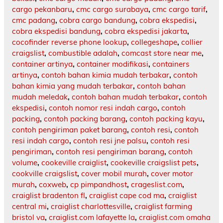
cargo pekanbaru
,
cmc cargo surabaya
,
cmc cargo tarif
,
cmc padang
,
cobra cargo bandung
,
cobra ekspedisi
,
cobra ekspedisi bandung
,
cobra ekspedisi jakarta
,
cocofinder reverse phone lookup
,
collegeshape
,
collier
craigslist
,
combustible adalah
,
comcast store near me
,
container artinya
,
container modifikasi
,
containers
artinya
,
contoh bahan kimia mudah terbakar
,
contoh
bahan kimia yang mudah terbakar
,
contoh bahan
mudah meledak
,
contoh bahan mudah terbakar
,
contoh
ekspedisi
,
contoh nomor resi indah cargo
,
contoh
packing
,
contoh packing barang
,
contoh packing kayu
,
contoh pengiriman paket barang
,
contoh resi
,
contoh
resi indah cargo
,
contoh resi jne palsu
,
contoh resi
pengiriman
,
contoh resi pengiriman barang
,
contoh
volume
,
cookeville craiglist
,
cookeville craigslist pets
,
cookville craigslist
,
cover mobil murah
,
cover motor
murah
,
coxweb
,
cp pimpandhost
,
crageslist.com
,
craiglist bradenton fl
,
craiglist cape cod ma
,
craiglist
central mi
,
craiglist charlottesville
,
craiglist farming
bristol va
,
craiglist.com lafayette la
,
craiglist.com omaha