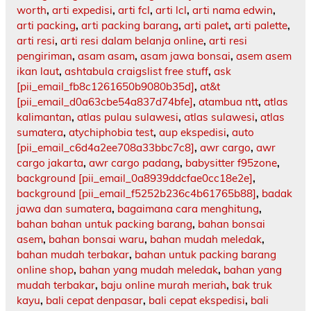
worth
,
arti expedisi
,
arti fcl
,
arti lcl
,
arti nama edwin
,
arti packing
,
arti packing barang
,
arti palet
,
arti palette
,
arti resi
,
arti resi dalam belanja online
,
arti resi
pengiriman
,
asam asam
,
asam jawa bonsai
,
asem asem
ikan laut
,
ashtabula craigslist free stuff
,
ask
[pii_email_fb8c1261650b9080b35d]
,
at&t
[pii_email_d0a63cbe54a837d74bfe]
,
atambua ntt
,
atlas
kalimantan
,
atlas pulau sulawesi
,
atlas sulawesi
,
atlas
sumatera
,
atychiphobia test
,
aup ekspedisi
,
auto
[pii_email_c6d4a2ee708a33bbc7c8]
,
awr cargo
,
awr
cargo jakarta
,
awr cargo padang
,
babysitter f95zone
,
background [pii_email_0a8939ddcfae0cc18e2e]
,
background [pii_email_f5252b236c4b61765b88]
,
badak
jawa dan sumatera
,
bagaimana cara menghitung
,
bahan bahan untuk packing barang
,
bahan bonsai
asem
,
bahan bonsai waru
,
bahan mudah meledak
,
bahan mudah terbakar
,
bahan untuk packing barang
online shop
,
bahan yang mudah meledak
,
bahan yang
mudah terbakar
,
baju online murah meriah
,
bak truk
kayu
,
bali cepat denpasar
,
bali cepat ekspedisi
,
bali