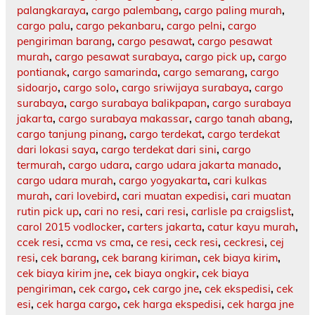
palangkaraya
,
cargo palembang
,
cargo paling murah
,
cargo palu
,
cargo pekanbaru
,
cargo pelni
,
cargo
pengiriman barang
,
cargo pesawat
,
cargo pesawat
murah
,
cargo pesawat surabaya
,
cargo pick up
,
cargo
pontianak
,
cargo samarinda
,
cargo semarang
,
cargo
sidoarjo
,
cargo solo
,
cargo sriwijaya surabaya
,
cargo
surabaya
,
cargo surabaya balikpapan
,
cargo surabaya
jakarta
,
cargo surabaya makassar
,
cargo tanah abang
,
cargo tanjung pinang
,
cargo terdekat
,
cargo terdekat
dari lokasi saya
,
cargo terdekat dari sini
,
cargo
termurah
,
cargo udara
,
cargo udara jakarta manado
,
cargo udara murah
,
cargo yogyakarta
,
cari kulkas
murah
,
cari lovebird
,
cari muatan expedisi
,
cari muatan
rutin pick up
,
cari no resi
,
cari resi
,
carlisle pa craigslist
,
carol 2015 vodlocker
,
carters jakarta
,
catur kayu murah
,
ccek resi
,
ccma vs cma
,
ce resi
,
ceck resi
,
ceckresi
,
cej
resi
,
cek barang
,
cek barang kiriman
,
cek biaya kirim
,
cek biaya kirim jne
,
cek biaya ongkir
,
cek biaya
pengiriman
,
cek cargo
,
cek cargo jne
,
cek ekspedisi
,
cek
esi
,
cek harga cargo
,
cek harga ekspedisi
,
cek harga jne