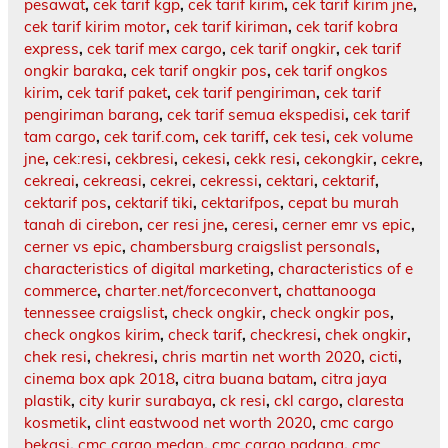
pesawat
,
cek tarif kgp
,
cek tarif kirim
,
cek tarif kirim jne
,
cek tarif kirim motor
,
cek tarif kiriman
,
cek tarif kobra
express
,
cek tarif mex cargo
,
cek tarif ongkir
,
cek tarif
ongkir baraka
,
cek tarif ongkir pos
,
cek tarif ongkos
kirim
,
cek tarif paket
,
cek tarif pengiriman
,
cek tarif
pengiriman barang
,
cek tarif semua ekspedisi
,
cek tarif
tam cargo
,
cek tarif.com
,
cek tariff
,
cek tesi
,
cek volume
jne
,
cek:resi
,
cekbresi
,
cekesi
,
cekk resi
,
cekongkir
,
cekre
,
cekreai
,
cekreasi
,
cekrei
,
cekressi
,
cektari
,
cektarif
,
cektarif pos
,
cektarif tiki
,
cektarifpos
,
cepat bu murah
tanah di cirebon
,
cer resi jne
,
ceresi
,
cerner emr vs epic
,
cerner vs epic
,
chambersburg craigslist personals
,
characteristics of digital marketing
,
characteristics of e
commerce
,
charter.net/forceconvert
,
chattanooga
tennessee craigslist
,
check ongkir
,
check ongkir pos
,
check ongkos kirim
,
check tarif
,
checkresi
,
chek ongkir
,
chek resi
,
chekresi
,
chris martin net worth 2020
,
cicti
,
cinema box apk 2018
,
citra buana batam
,
citra jaya
plastik
,
city kurir surabaya
,
ck resi
,
ckl cargo
,
claresta
kosmetik
,
clint eastwood net worth 2020
,
cmc cargo
bekasi
,
cmc cargo medan
,
cmc cargo padang
,
cmc