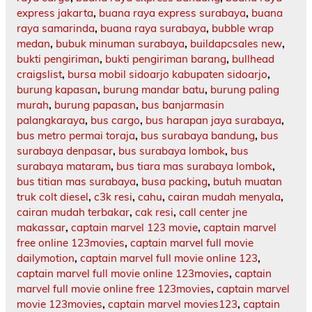
express jakarta
,
buana raya express surabaya
,
buana
raya samarinda
,
buana raya surabaya
,
bubble wrap
medan
,
bubuk minuman surabaya
,
buildapcsales new
,
bukti pengiriman
,
bukti pengiriman barang
,
bullhead
craigslist
,
bursa mobil sidoarjo kabupaten sidoarjo
,
burung kapasan
,
burung mandar batu
,
burung paling
murah
,
burung papasan
,
bus banjarmasin
palangkaraya
,
bus cargo
,
bus harapan jaya surabaya
,
bus metro permai toraja
,
bus surabaya bandung
,
bus
surabaya denpasar
,
bus surabaya lombok
,
bus
surabaya mataram
,
bus tiara mas surabaya lombok
,
bus titian mas surabaya
,
busa packing
,
butuh muatan
truk colt diesel
,
c3k resi
,
cahu
,
cairan mudah menyala
,
cairan mudah terbakar
,
cak resi
,
call center jne
makassar
,
captain marvel 123 movie
,
captain marvel
free online 123movies
,
captain marvel full movie
dailymotion
,
captain marvel full movie online 123
,
captain marvel full movie online 123movies
,
captain
marvel full movie online free 123movies
,
captain marvel
movie 123movies
,
captain marvel movies123
,
captain