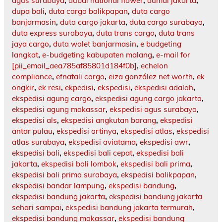
agus surabaya
,
dubai national flower
,
dumai jakarta
,
dupa bali
,
duta cargo balikpapan
,
duta cargo
banjarmasin
,
duta cargo jakarta
,
duta cargo surabaya
,
duta express surabaya
,
duta trans cargo
,
duta trans
jaya cargo
,
duta walet banjarmasin
,
e budgeting
langkat
,
e-budgeting kabupaten malang
,
e-mail for
[pii_email_aea785af85801d184f0b]
,
echelon
compliance
,
efnatali cargo
,
eiza gonzález net worth
,
ek
ongkir
,
ek resi
,
ekpedisi
,
ekspedisi
,
ekspedisi adalah
,
ekspedisi agung cargo
,
ekspedisi agung cargo jakarta
,
ekspedisi agung makassar
,
ekspedisi agus surabaya
,
ekspedisi als
,
ekspedisi angkutan barang
,
ekspedisi
antar pulau
,
ekspedisi artinya
,
ekspedisi atlas
,
ekspedisi
atlas surabaya
,
ekspedisi aviatama
,
ekspedisi awr
,
ekspedisi bali
,
ekspedisi bali cepat
,
ekspedisi bali
jakarta
,
ekspedisi bali lombok
,
ekspedisi bali prima
,
ekspedisi bali prima surabaya
,
ekspedisi balikpapan
,
ekspedisi bandar lampung
,
ekspedisi bandung
,
ekspedisi bandung jakarta
,
ekspedisi bandung jakarta
sehari sampai
,
ekspedisi bandung jakarta termurah
,
ekspedisi bandung makassar
,
ekspedisi bandung