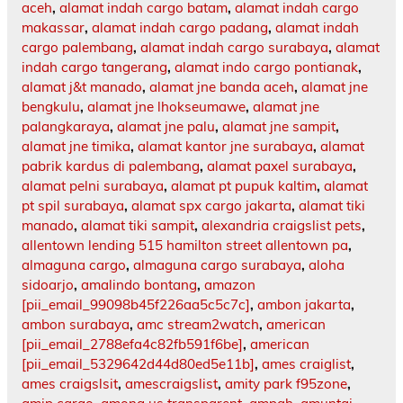
aceh
,
alamat indah cargo batam
,
alamat indah cargo
makassar
,
alamat indah cargo padang
,
alamat indah
cargo palembang
,
alamat indah cargo surabaya
,
alamat
indah cargo tangerang
,
alamat indo cargo pontianak
,
alamat j&t manado
,
alamat jne banda aceh
,
alamat jne
bengkulu
,
alamat jne lhokseumawe
,
alamat jne
palangkaraya
,
alamat jne palu
,
alamat jne sampit
,
alamat jne timika
,
alamat kantor jne surabaya
,
alamat
pabrik kardus di palembang
,
alamat paxel surabaya
,
alamat pelni surabaya
,
alamat pt pupuk kaltim
,
alamat
pt spil surabaya
,
alamat spx cargo jakarta
,
alamat tiki
manado
,
alamat tiki sampit
,
alexandria craigslist pets
,
allentown lending 515 hamilton street allentown pa
,
almaguna cargo
,
almaguna cargo surabaya
,
aloha
sidoarjo
,
amalindo bontang
,
amazon
[pii_email_99098b45f226aa5c5c7c]
,
ambon jakarta
,
ambon surabaya
,
amc stream2watch
,
american
[pii_email_2788efa4c82fb591f6be]
,
american
[pii_email_5329642d44d80ed5e11b]
,
ames craiglist
,
ames craigslsit
,
amescraigslist
,
amity park f95zone
,