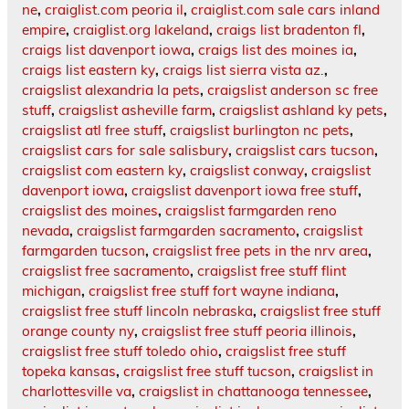
ne
,
craiglist.com peoria il
,
craiglist.com sale cars inland
empire
,
craiglist.org lakeland
,
craigs list bradenton fl
,
craigs list davenport iowa
,
craigs list des moines ia
,
craigs list eastern ky
,
craigs list sierra vista az.
,
craigslist alexandria la pets
,
craigslist anderson sc free
stuff
,
craigslist asheville farm
,
craigslist ashland ky pets
,
craigslist atl free stuff
,
craigslist burlington nc pets
,
craigslist cars for sale salisbury
,
craigslist cars tucson
,
craigslist com eastern ky
,
craigslist conway
,
craigslist
davenport iowa
,
craigslist davenport iowa free stuff
,
craigslist des moines
,
craigslist farmgarden reno
nevada
,
craigslist farmgarden sacramento
,
craigslist
farmgarden tucson
,
craigslist free pets in the nrv area
,
craigslist free sacramento
,
craigslist free stuff flint
michigan
,
craigslist free stuff fort wayne indiana
,
craigslist free stuff lincoln nebraska
,
craigslist free stuff
orange county ny
,
craigslist free stuff peoria illinois
,
craigslist free stuff toledo ohio
,
craigslist free stuff
topeka kansas
,
craigslist free stuff tucson
,
craigslist in
charlottesville va
,
craigslist in chattanooga tennessee
,