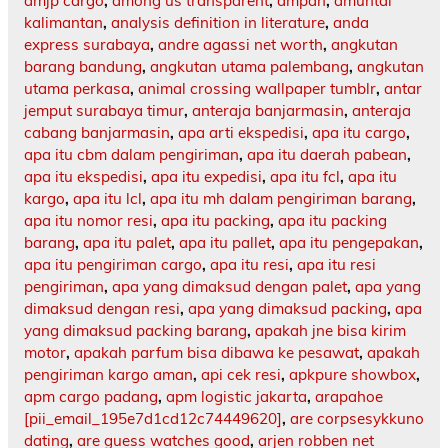
amjp cargo
,
among us transparent
,
ampah
,
amuntai
kalimantan
,
analysis definition in literature
,
anda
express surabaya
,
andre agassi net worth
,
angkutan
barang bandung
,
angkutan utama palembang
,
angkutan
utama perkasa
,
animal crossing wallpaper tumblr
,
antar
jemput surabaya timur
,
anteraja banjarmasin
,
anteraja
cabang banjarmasin
,
apa arti ekspedisi
,
apa itu cargo
,
apa itu cbm dalam pengiriman
,
apa itu daerah pabean
,
apa itu ekspedisi
,
apa itu expedisi
,
apa itu fcl
,
apa itu
kargo
,
apa itu lcl
,
apa itu mh dalam pengiriman barang
,
apa itu nomor resi
,
apa itu packing
,
apa itu packing
barang
,
apa itu palet
,
apa itu pallet
,
apa itu pengepakan
,
apa itu pengiriman cargo
,
apa itu resi
,
apa itu resi
pengiriman
,
apa yang dimaksud dengan palet
,
apa yang
dimaksud dengan resi
,
apa yang dimaksud packing
,
apa
yang dimaksud packing barang
,
apakah jne bisa kirim
motor
,
apakah parfum bisa dibawa ke pesawat
,
apakah
pengiriman kargo aman
,
api cek resi
,
apkpure showbox
,
apm cargo padang
,
apm logistic jakarta
,
arapahoe
[pii_email_195e7d1cd12c74449620]
,
are corpsesykkuno
dating
,
are guess watches good
,
arjen robben net