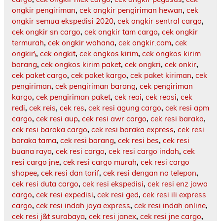
ongkir pengiriman
,
cek ongkir pengiriman hewan
,
cek
ongkir semua ekspedisi 2020
,
cek ongkir sentral cargo
,
cek ongkir sn cargo
,
cek ongkir tam cargo
,
cek ongkir
termurah
,
cek ongkir wahana
,
cek ongkir.com
,
cek
ongkir\
,
cek ongkit
,
cek ongkos kirim
,
cek ongkos kirim
barang
,
cek ongkos kirim paket
,
cek ongkri
,
cek onkir
,
cek paket cargo
,
cek paket kargo
,
cek paket kiriman
,
cek
pengiriman
,
cek pengiriman barang
,
cek pengiriman
kargo
,
cek pengiriman paket
,
cek reai
,
cek reasi
,
cek
redi
,
cek reis
,
cek res
,
cek resi agung cargo
,
cek resi apm
cargo
,
cek resi aup
,
cek resi awr cargo
,
cek resi baraka
,
cek resi baraka cargo
,
cek resi baraka express
,
cek resi
baraka tama
,
cek resi barang
,
cek resi bes
,
cek resi
buana raya
,
cek resi cargo
,
cek resi cargo indah
,
cek
resi cargo jne
,
cek resi cargo murah
,
cek resi cargo
shopee
,
cek resi dan tarif
,
cek resi dengan no telepon
,
cek resi duta cargo
,
cek resi ekspedisi
,
cek resi enz jawa
cargo
,
cek resi expedisi
,
cek resi ged
,
cek resi ili express
cargo
,
cek resi indah jaya express
,
cek resi indah online
,
cek resi j&t surabaya
,
cek resi janex
,
cek resi jne cargo
,