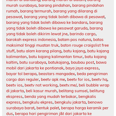
murah surabaya
,
barang pindahan
,
barang pindahan
rumah
,
barang termurah
,
barang yang dilarang di
pesawat
,
barang yang tidak boleh dibawa di pesawat
,
barang yang tidak boleh dibawa ke bandara
,
barang
yang tidak boleh dibawa ke pesawat garuda
,
barang
yang tidak boleh dikirim lewat jne
,
barindo cargo
,
barokah express indonesia
,
batam pos natuna
,
batas
maksimal tinggi muatan truk
,
baton rouge craigslist free
stuff
,
batu alam karang pilang
,
batu kajang
,
batu kajang
kalimantan
,
batu kajang kalimantan timur
,
batu kajang
kaltim
,
batu surabaya
,
batukajang
,
baubau post
,
bawa
mobil dari jakarta ke pontianak
,
baya jaya express
,
bayar tol berapa
,
beastars mangadex
,
beda pengiriman
cargo dan reguler
,
beetv apk me
,
beetv for ios
,
beetv hq
,
beetv ios
,
beetv not working
,
beetv.me/
,
beli bubble wrap
di jakarta
,
beli kasur murah
,
belitang sumsel
,
belitung
ekspress
,
benda yang mudah terbakar
,
bengkalis
express
,
bengkulu ekpres
,
bengkulu jakarta
,
benowo
surabaya barat
,
bentuk palet
,
berapa harga keramik per
dus
,
berapa hari pengiriman j&t dari jakarta ke