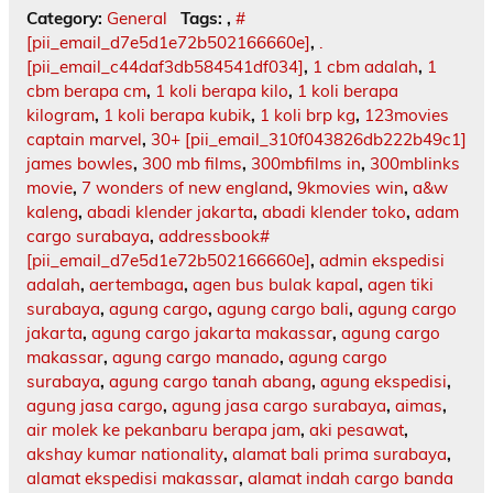
Category:
General
Tags:
,
#
[pii_email_d7e5d1e72b502166660e]
,
.
[pii_email_c44daf3db584541df034]
,
1 cbm adalah
,
1
cbm berapa cm
,
1 koli berapa kilo
,
1 koli berapa
kilogram
,
1 koli berapa kubik
,
1 koli brp kg
,
123movies
captain marvel
,
30+ [pii_email_310f043826db222b49c1]
james bowles
,
300 mb films
,
300mbfilms in
,
300mblinks
movie
,
7 wonders of new england
,
9kmovies win
,
a&w
kaleng
,
abadi klender jakarta
,
abadi klender toko
,
adam
cargo surabaya
,
addressbook#
[pii_email_d7e5d1e72b502166660e]
,
admin ekspedisi
adalah
,
aertembaga
,
agen bus bulak kapal
,
agen tiki
surabaya
,
agung cargo
,
agung cargo bali
,
agung cargo
jakarta
,
agung cargo jakarta makassar
,
agung cargo
makassar
,
agung cargo manado
,
agung cargo
surabaya
,
agung cargo tanah abang
,
agung ekspedisi
,
agung jasa cargo
,
agung jasa cargo surabaya
,
aimas
,
air molek ke pekanbaru berapa jam
,
aki pesawat
,
akshay kumar nationality
,
alamat bali prima surabaya
,
alamat ekspedisi makassar
,
alamat indah cargo banda