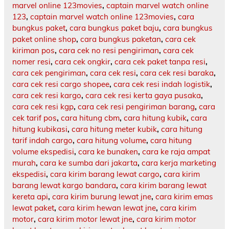
marvel online 123movies
,
captain marvel watch online
123
,
captain marvel watch online 123movies
,
cara
bungkus paket
,
cara bungkus paket baju
,
cara bungkus
paket online shop
,
cara bungkus paketan
,
cara cek
kiriman pos
,
cara cek no resi pengiriman
,
cara cek
nomer resi
,
cara cek ongkir
,
cara cek paket tanpa resi
,
cara cek pengiriman
,
cara cek resi
,
cara cek resi baraka
,
cara cek resi cargo shopee
,
cara cek resi indah logistik
,
cara cek resi kargo
,
cara cek resi kerta gaya pusaka
,
cara cek resi kgp
,
cara cek resi pengiriman barang
,
cara
cek tarif pos
,
cara hitung cbm
,
cara hitung kubik
,
cara
hitung kubikasi
,
cara hitung meter kubik
,
cara hitung
tarif indah cargo
,
cara hitung volume
,
cara hitung
volume ekspedisi
,
cara ke bunaken
,
cara ke raja ampat
murah
,
cara ke sumba dari jakarta
,
cara kerja marketing
ekspedisi
,
cara kirim barang lewat cargo
,
cara kirim
barang lewat kargo bandara
,
cara kirim barang lewat
kereta api
,
cara kirim burung lewat jne
,
cara kirim emas
lewat paket
,
cara kirim hewan lewat jne
,
cara kirim
motor
,
cara kirim motor lewat jne
,
cara kirim motor