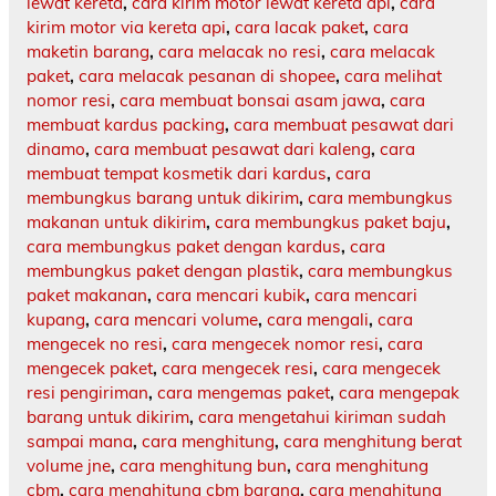
lewat kereta
,
cara kirim motor lewat kereta api
,
cara
kirim motor via kereta api
,
cara lacak paket
,
cara
maketin barang
,
cara melacak no resi
,
cara melacak
paket
,
cara melacak pesanan di shopee
,
cara melihat
nomor resi
,
cara membuat bonsai asam jawa
,
cara
membuat kardus packing
,
cara membuat pesawat dari
dinamo
,
cara membuat pesawat dari kaleng
,
cara
membuat tempat kosmetik dari kardus
,
cara
membungkus barang untuk dikirim
,
cara membungkus
makanan untuk dikirim
,
cara membungkus paket baju
,
cara membungkus paket dengan kardus
,
cara
membungkus paket dengan plastik
,
cara membungkus
paket makanan
,
cara mencari kubik
,
cara mencari
kupang
,
cara mencari volume
,
cara mengali
,
cara
mengecek no resi
,
cara mengecek nomor resi
,
cara
mengecek paket
,
cara mengecek resi
,
cara mengecek
resi pengiriman
,
cara mengemas paket
,
cara mengepak
barang untuk dikirim
,
cara mengetahui kiriman sudah
sampai mana
,
cara menghitung
,
cara menghitung berat
volume jne
,
cara menghitung bun
,
cara menghitung
cbm
,
cara menghitung cbm barang
,
cara menghitung