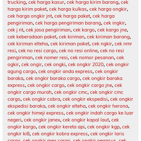
trucking
,
cek harga kasur
,
cek harga kirim barang
,
cek
harga kirim paket
,
cek harga kulkas
,
cek harga ongkir
,
cek harga ongkir jnt
,
cek harga paket
,
cek harga
pengiriman
,
cek harga pengiriman barang
,
cek ingkir
,
cek j nt
,
cek jasa pengiriman
,
cek kargo
,
cek kargo jne
,
cek keberadaan paket
,
cek kiriman
,
cek kiriman barang
,
cek kiriman elteha
,
cek kiriman paket
,
cek ngkir
,
cek nmr
resi
,
cek no resi cargo
,
cek no resi online
,
cek no resi
pengiriman
,
cek nomer resi
,
cek nomor pesanan
,
cek
ogkir
,
cek ongir
,
cek ongki
,
cek ongkir 2020
,
cek ongkir
agung cargo
,
cek ongkir anda express
,
cek ongkir
baraka
,
cek ongkir baraka cargo
,
cek ongkir baraka
express
,
cek ongkir cargo
,
cek ongkir cargo jne
,
cek
ongkir cargo murah
,
cek ongkir cmc
,
cek ongkir cmc
cargo
,
cek ongkir cobra
,
cek ongkir ekspedisi
,
cek ongkir
ekspedisi baraka
,
cek ongkir elteha
,
cek ongkir herona
,
cek ongkir himeji express
,
cek ongkir indah cargo ke luar
negeri
,
cek ongkir janex
,
cek ongkir kapal laut
,
cek
ongkir kargo
,
cek ongkir kereta api
,
cek ongkir kgp
,
cek
ongkir ki8
,
cek ongkir kobra express
,
cek ongkir laris
cargo
,
cek ongkir mex cargo
,
cek ongkir pegasus
,
cek