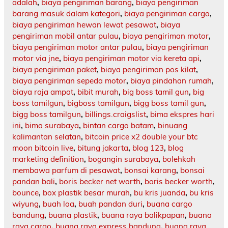
adalah
,
biaya pengiriman barang
,
biaya pengiriman
barang masuk dalam kategori
,
biaya pengiriman cargo
,
biaya pengiriman hewan lewat pesawat
,
biaya
pengiriman mobil antar pulau
,
biaya pengiriman motor
,
biaya pengiriman motor antar pulau
,
biaya pengiriman
motor via jne
,
biaya pengiriman motor via kereta api
,
biaya pengiriman paket
,
biaya pengiriman pos kilat
,
biaya pengiriman sepeda motor
,
biaya pindahan rumah
,
biaya raja ampat
,
bibit murah
,
big boss tamil gun
,
big
boss tamilgun
,
bigboss tamilgun
,
bigg boss tamil gun
,
bigg boss tamilgun
,
billings.craigslist
,
bima ekspres hari
ini
,
bima surabaya
,
bintan cargo batam
,
binuang
kalimantan selatan
,
bitcoin price x2 double your btc
moon bitcoin live
,
bitung jakarta
,
blog 123
,
blog
marketing definition
,
bogangin surabaya
,
bolehkah
membawa parfum di pesawat
,
bonsai karang
,
bonsai
pandan bali
,
boris becker net worth
,
boris becker worth
,
bounce
,
box plastik besar murah
,
bu kris juanda
,
bu kris
wiyung
,
buah loa
,
buah pandan duri
,
buana cargo
bandung
,
buana plastik
,
buana raya balikpapan
,
buana
raya cargo
,
buana raya express bandung
,
buana raya