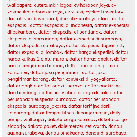
wallpapers
,
cute tumblr logos
,
cv harapan jaya
,
cv
kosmetika indonesia raya
,
cwk resi
,
cyclical inventory
,
daerah surabaya barat
,
daerah surabaya utara
,
daftar
ekspedisi
,
daftar ekspedisi di indonesia
,
daftar ekspedisi
di pekanbaru
,
daftar ekspedisi di pontianak
,
daftar
ekspedisi di samarinda
,
daftar ekspedisi di surabaya
,
daftar ekspedisi surabaya
,
daftar ekspedisi tujuan ntt
,
daftar expedisi di lombok
,
daftar harga ekspedisi
,
daftar
harga kulkas 2 pintu murah
,
daftar harga ongkir
,
daftar
harga pengiriman barang
,
daftar harga pengiriman
kontainer
,
daftar jasa pengiriman
,
daftar jasa
pengiriman barang
,
daftar konveksi di yogyakarta
,
daftar ongkir
,
daftar ongkir baraka
,
daftar ongkir jne
dari bandung
,
daftar perusahaan cargo di bali
,
daftar
perusahaan ekspedisi surabaya
,
daftar perusahaan
ekspedisi surabaya jakarta
,
daftar tarif jne dari
semarang
,
daftar tempat fitnes di banjarmasin
,
daily
bumps wallpaper
,
dakota cargo kota sby
,
dakota cargo
sidoarjo
,
dakota paket
,
dale mercer net worth
,
danau
agung surabaya
,
danau bingkuang
,
danau di surabaya
,