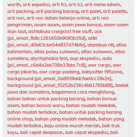
worth
,
arti expedisi
,
arti fcl
,
arti lcl
,
arti nama edwin
,
arti packing
,
arti packing barang
,
arti palet
,
arti palette
,
arti resi
,
arti resi dalam belanja online
,
arti resi
pengiriman
,
asam asam
,
asam jawa bonsai
,
asem asem
ikan laut
,
ashtabula craigslist free stuff
,
ask
[pii_email_fb8c1261650b9080b35d]
,
at&t
[pii_email_d0a63cbe54a837d74bfe]
,
atambua ntt
,
atlas
kalimantan
,
atlas pulau sulawesi
,
atlas sulawesi
,
atlas
sumatera
,
atychiphobia test
,
aup ekspedisi
,
auto
[pii_email_c6d4a2ee708a33bbc7c8]
,
awr cargo
,
awr
cargo jakarta
,
awr cargo padang
,
babysitter f95zone
,
background [pii_email_0a8939ddcfae0cc18e2e]
,
background [pii_email_f5252b236c4b61765b88]
,
badak
jawa dan sumatera
,
bagaimana cara menghitung
,
bahan bahan untuk packing barang
,
bahan bonsai
asem
,
bahan bonsai waru
,
bahan mudah meledak
,
bahan mudah terbakar
,
bahan untuk packing barang
online shop
,
bahan yang mudah meledak
,
bahan yang
mudah terbakar
,
baju online murah meriah
,
bak truk
kayu
,
bali cepat denpasar
,
bali cepat ekspedisi
,
bali