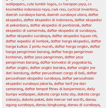
wallpapers
,
cute tumblr logos
,
cv harapan jaya
,
cv
kosmetika indonesia raya
,
cwk resi
,
cyclical inventory
,
daerah surabaya barat
,
daerah surabaya utara
,
daftar
ekspedisi
,
daftar ekspedisi di indonesia
,
daftar ekspedisi
di pekanbaru
,
daftar ekspedisi di pontianak
,
daftar
ekspedisi di samarinda
,
daftar ekspedisi di surabaya
,
daftar ekspedisi surabaya
,
daftar ekspedisi tujuan ntt
,
daftar expedisi di lombok
,
daftar harga ekspedisi
,
daftar
harga kulkas 2 pintu murah
,
daftar harga ongkir
,
daftar
harga pengiriman barang
,
daftar harga pengiriman
kontainer
,
daftar jasa pengiriman
,
daftar jasa
pengiriman barang
,
daftar konveksi di yogyakarta
,
daftar ongkir
,
daftar ongkir baraka
,
daftar ongkir jne
dari bandung
,
daftar perusahaan cargo di bali
,
daftar
perusahaan ekspedisi surabaya
,
daftar perusahaan
ekspedisi surabaya jakarta
,
daftar tarif jne dari
semarang
,
daftar tempat fitnes di banjarmasin
,
daily
bumps wallpaper
,
dakota cargo kota sby
,
dakota cargo
sidoarjo
,
dakota paket
,
dale mercer net worth
,
danau
agung surabaya
,
danau bingkuang
,
danau di surabaya
,