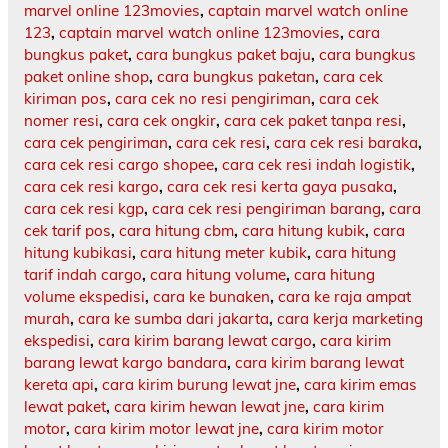
marvel online 123movies
,
captain marvel watch online
123
,
captain marvel watch online 123movies
,
cara
bungkus paket
,
cara bungkus paket baju
,
cara bungkus
paket online shop
,
cara bungkus paketan
,
cara cek
kiriman pos
,
cara cek no resi pengiriman
,
cara cek
nomer resi
,
cara cek ongkir
,
cara cek paket tanpa resi
,
cara cek pengiriman
,
cara cek resi
,
cara cek resi baraka
,
cara cek resi cargo shopee
,
cara cek resi indah logistik
,
cara cek resi kargo
,
cara cek resi kerta gaya pusaka
,
cara cek resi kgp
,
cara cek resi pengiriman barang
,
cara
cek tarif pos
,
cara hitung cbm
,
cara hitung kubik
,
cara
hitung kubikasi
,
cara hitung meter kubik
,
cara hitung
tarif indah cargo
,
cara hitung volume
,
cara hitung
volume ekspedisi
,
cara ke bunaken
,
cara ke raja ampat
murah
,
cara ke sumba dari jakarta
,
cara kerja marketing
ekspedisi
,
cara kirim barang lewat cargo
,
cara kirim
barang lewat kargo bandara
,
cara kirim barang lewat
kereta api
,
cara kirim burung lewat jne
,
cara kirim emas
lewat paket
,
cara kirim hewan lewat jne
,
cara kirim
motor
,
cara kirim motor lewat jne
,
cara kirim motor