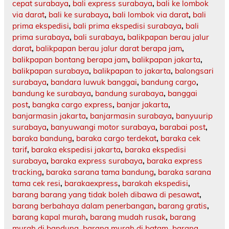
cepat surabaya
,
bali express surabaya
,
bali ke lombok
via darat
,
bali ke surabaya
,
bali lombok via darat
,
bali
prima ekspedisi
,
bali prima ekspedisi surabaya
,
bali
prima surabaya
,
bali surabaya
,
balikpapan berau jalur
darat
,
balikpapan berau jalur darat berapa jam
,
balikpapan bontang berapa jam
,
balikpapan jakarta
,
balikpapan surabaya
,
balikpapan to jakarta
,
balongsari
surabaya
,
bandara luwuk banggai
,
bandung cargo
,
bandung ke surabaya
,
bandung surabaya
,
banggai
post
,
bangka cargo express
,
banjar jakarta
,
banjarmasin jakarta
,
banjarmasin surabaya
,
banyuurip
surabaya
,
banyuwangi motor surabaya
,
barabai post
,
baraka bandung
,
baraka cargo terdekat
,
baraka cek
tarif
,
baraka ekspedisi jakarta
,
baraka ekspedisi
surabaya
,
baraka express surabaya
,
baraka express
tracking
,
baraka sarana tama bandung
,
baraka sarana
tama cek resi
,
barakaexpress
,
barakah ekspedisi
,
barang barang yang tidak boleh dibawa di pesawat
,
barang berbahaya dalam penerbangan
,
barang gratis
,
barang kapal murah
,
barang mudah rusak
,
barang
murah di bandung
,
barang murah di batam
,
barang