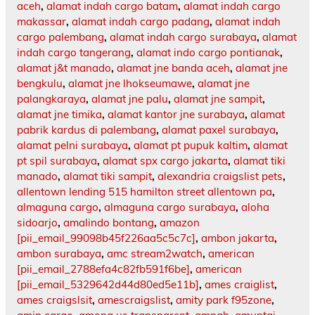
aceh
,
alamat indah cargo batam
,
alamat indah cargo
makassar
,
alamat indah cargo padang
,
alamat indah
cargo palembang
,
alamat indah cargo surabaya
,
alamat
indah cargo tangerang
,
alamat indo cargo pontianak
,
alamat j&t manado
,
alamat jne banda aceh
,
alamat jne
bengkulu
,
alamat jne lhokseumawe
,
alamat jne
palangkaraya
,
alamat jne palu
,
alamat jne sampit
,
alamat jne timika
,
alamat kantor jne surabaya
,
alamat
pabrik kardus di palembang
,
alamat paxel surabaya
,
alamat pelni surabaya
,
alamat pt pupuk kaltim
,
alamat
pt spil surabaya
,
alamat spx cargo jakarta
,
alamat tiki
manado
,
alamat tiki sampit
,
alexandria craigslist pets
,
allentown lending 515 hamilton street allentown pa
,
almaguna cargo
,
almaguna cargo surabaya
,
aloha
sidoarjo
,
amalindo bontang
,
amazon
[pii_email_99098b45f226aa5c5c7c]
,
ambon jakarta
,
ambon surabaya
,
amc stream2watch
,
american
[pii_email_2788efa4c82fb591f6be]
,
american
[pii_email_5329642d44d80ed5e11b]
,
ames craiglist
,
ames craigslsit
,
amescraigslist
,
amity park f95zone
,