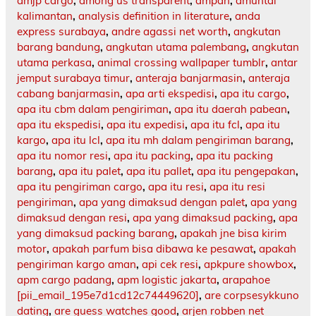
amjp cargo
,
among us transparent
,
ampah
,
amuntai
kalimantan
,
analysis definition in literature
,
anda
express surabaya
,
andre agassi net worth
,
angkutan
barang bandung
,
angkutan utama palembang
,
angkutan
utama perkasa
,
animal crossing wallpaper tumblr
,
antar
jemput surabaya timur
,
anteraja banjarmasin
,
anteraja
cabang banjarmasin
,
apa arti ekspedisi
,
apa itu cargo
,
apa itu cbm dalam pengiriman
,
apa itu daerah pabean
,
apa itu ekspedisi
,
apa itu expedisi
,
apa itu fcl
,
apa itu
kargo
,
apa itu lcl
,
apa itu mh dalam pengiriman barang
,
apa itu nomor resi
,
apa itu packing
,
apa itu packing
barang
,
apa itu palet
,
apa itu pallet
,
apa itu pengepakan
,
apa itu pengiriman cargo
,
apa itu resi
,
apa itu resi
pengiriman
,
apa yang dimaksud dengan palet
,
apa yang
dimaksud dengan resi
,
apa yang dimaksud packing
,
apa
yang dimaksud packing barang
,
apakah jne bisa kirim
motor
,
apakah parfum bisa dibawa ke pesawat
,
apakah
pengiriman kargo aman
,
api cek resi
,
apkpure showbox
,
apm cargo padang
,
apm logistic jakarta
,
arapahoe
[pii_email_195e7d1cd12c74449620]
,
are corpsesykkuno
dating
,
are guess watches good
,
arjen robben net