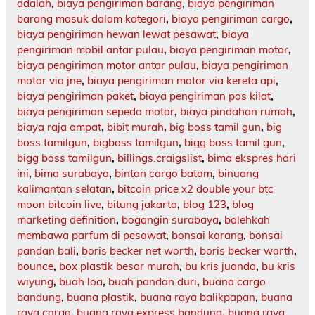
adalah
,
biaya pengiriman barang
,
biaya pengiriman
barang masuk dalam kategori
,
biaya pengiriman cargo
,
biaya pengiriman hewan lewat pesawat
,
biaya
pengiriman mobil antar pulau
,
biaya pengiriman motor
,
biaya pengiriman motor antar pulau
,
biaya pengiriman
motor via jne
,
biaya pengiriman motor via kereta api
,
biaya pengiriman paket
,
biaya pengiriman pos kilat
,
biaya pengiriman sepeda motor
,
biaya pindahan rumah
,
biaya raja ampat
,
bibit murah
,
big boss tamil gun
,
big
boss tamilgun
,
bigboss tamilgun
,
bigg boss tamil gun
,
bigg boss tamilgun
,
billings.craigslist
,
bima ekspres hari
ini
,
bima surabaya
,
bintan cargo batam
,
binuang
kalimantan selatan
,
bitcoin price x2 double your btc
moon bitcoin live
,
bitung jakarta
,
blog 123
,
blog
marketing definition
,
bogangin surabaya
,
bolehkah
membawa parfum di pesawat
,
bonsai karang
,
bonsai
pandan bali
,
boris becker net worth
,
boris becker worth
,
bounce
,
box plastik besar murah
,
bu kris juanda
,
bu kris
wiyung
,
buah loa
,
buah pandan duri
,
buana cargo
bandung
,
buana plastik
,
buana raya balikpapan
,
buana
raya cargo
,
buana raya express bandung
,
buana raya