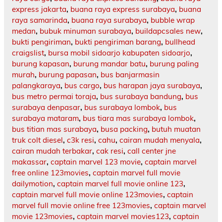
express jakarta
,
buana raya express surabaya
,
buana
raya samarinda
,
buana raya surabaya
,
bubble wrap
medan
,
bubuk minuman surabaya
,
buildapcsales new
,
bukti pengiriman
,
bukti pengiriman barang
,
bullhead
craigslist
,
bursa mobil sidoarjo kabupaten sidoarjo
,
burung kapasan
,
burung mandar batu
,
burung paling
murah
,
burung papasan
,
bus banjarmasin
palangkaraya
,
bus cargo
,
bus harapan jaya surabaya
,
bus metro permai toraja
,
bus surabaya bandung
,
bus
surabaya denpasar
,
bus surabaya lombok
,
bus
surabaya mataram
,
bus tiara mas surabaya lombok
,
bus titian mas surabaya
,
busa packing
,
butuh muatan
truk colt diesel
,
c3k resi
,
cahu
,
cairan mudah menyala
,
cairan mudah terbakar
,
cak resi
,
call center jne
makassar
,
captain marvel 123 movie
,
captain marvel
free online 123movies
,
captain marvel full movie
dailymotion
,
captain marvel full movie online 123
,
captain marvel full movie online 123movies
,
captain
marvel full movie online free 123movies
,
captain marvel
movie 123movies
,
captain marvel movies123
,
captain