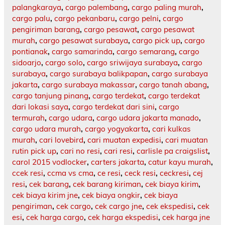
palangkaraya
,
cargo palembang
,
cargo paling murah
,
cargo palu
,
cargo pekanbaru
,
cargo pelni
,
cargo
pengiriman barang
,
cargo pesawat
,
cargo pesawat
murah
,
cargo pesawat surabaya
,
cargo pick up
,
cargo
pontianak
,
cargo samarinda
,
cargo semarang
,
cargo
sidoarjo
,
cargo solo
,
cargo sriwijaya surabaya
,
cargo
surabaya
,
cargo surabaya balikpapan
,
cargo surabaya
jakarta
,
cargo surabaya makassar
,
cargo tanah abang
,
cargo tanjung pinang
,
cargo terdekat
,
cargo terdekat
dari lokasi saya
,
cargo terdekat dari sini
,
cargo
termurah
,
cargo udara
,
cargo udara jakarta manado
,
cargo udara murah
,
cargo yogyakarta
,
cari kulkas
murah
,
cari lovebird
,
cari muatan expedisi
,
cari muatan
rutin pick up
,
cari no resi
,
cari resi
,
carlisle pa craigslist
,
carol 2015 vodlocker
,
carters jakarta
,
catur kayu murah
,
ccek resi
,
ccma vs cma
,
ce resi
,
ceck resi
,
ceckresi
,
cej
resi
,
cek barang
,
cek barang kiriman
,
cek biaya kirim
,
cek biaya kirim jne
,
cek biaya ongkir
,
cek biaya
pengiriman
,
cek cargo
,
cek cargo jne
,
cek ekspedisi
,
cek
esi
,
cek harga cargo
,
cek harga ekspedisi
,
cek harga jne