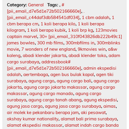
Category:
General
Tags:
,
#
[pii_email_d7e5d1e72b502166660e]
,
.
[pii_email_c44daf3db584541df034]
,
1 cbm adalah
,
1
cbm berapa cm
,
1 koli berapa kilo
,
1 koli berapa
kilogram
,
1 koli berapa kubik
,
1 koli brp kg
,
123movies
captain marvel
,
30+ [pii_email_310f043826db222b49c1]
james bowles
,
300 mb films
,
300mbfilms in
,
300mblinks
movie
,
7 wonders of new england
,
9kmovies win
,
a&w
kaleng
,
abadi klender jakarta
,
abadi klender toko
,
adam
cargo surabaya
,
addressbook#
[pii_email_d7e5d1e72b502166660e]
,
admin ekspedisi
adalah
,
aertembaga
,
agen bus bulak kapal
,
agen tiki
surabaya
,
agung cargo
,
agung cargo bali
,
agung cargo
jakarta
,
agung cargo jakarta makassar
,
agung cargo
makassar
,
agung cargo manado
,
agung cargo
surabaya
,
agung cargo tanah abang
,
agung ekspedisi
,
agung jasa cargo
,
agung jasa cargo surabaya
,
aimas
,
air molek ke pekanbaru berapa jam
,
aki pesawat
,
akshay kumar nationality
,
alamat bali prima surabaya
,
alamat ekspedisi makassar
,
alamat indah cargo banda