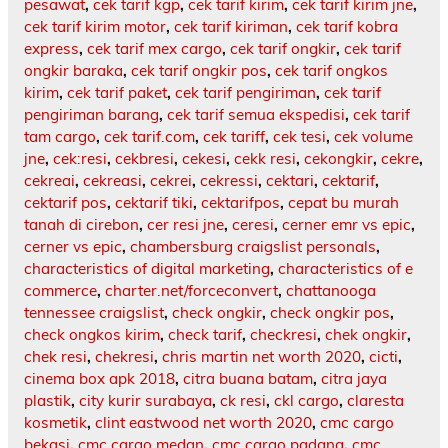
pesawat
,
cek tarif kgp
,
cek tarif kirim
,
cek tarif kirim jne
,
cek tarif kirim motor
,
cek tarif kiriman
,
cek tarif kobra
express
,
cek tarif mex cargo
,
cek tarif ongkir
,
cek tarif
ongkir baraka
,
cek tarif ongkir pos
,
cek tarif ongkos
kirim
,
cek tarif paket
,
cek tarif pengiriman
,
cek tarif
pengiriman barang
,
cek tarif semua ekspedisi
,
cek tarif
tam cargo
,
cek tarif.com
,
cek tariff
,
cek tesi
,
cek volume
jne
,
cek:resi
,
cekbresi
,
cekesi
,
cekk resi
,
cekongkir
,
cekre
,
cekreai
,
cekreasi
,
cekrei
,
cekressi
,
cektari
,
cektarif
,
cektarif pos
,
cektarif tiki
,
cektarifpos
,
cepat bu murah
tanah di cirebon
,
cer resi jne
,
ceresi
,
cerner emr vs epic
,
cerner vs epic
,
chambersburg craigslist personals
,
characteristics of digital marketing
,
characteristics of e
commerce
,
charter.net/forceconvert
,
chattanooga
tennessee craigslist
,
check ongkir
,
check ongkir pos
,
check ongkos kirim
,
check tarif
,
checkresi
,
chek ongkir
,
chek resi
,
chekresi
,
chris martin net worth 2020
,
cicti
,
cinema box apk 2018
,
citra buana batam
,
citra jaya
plastik
,
city kurir surabaya
,
ck resi
,
ckl cargo
,
claresta
kosmetik
,
clint eastwood net worth 2020
,
cmc cargo
bekasi
,
cmc cargo medan
,
cmc cargo padang
,
cmc