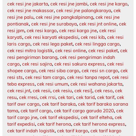
cek resi jne jakarta
,
cek resi jne jambi
,
cek resi jne kargo
,
cek resi jne makassar
,
cek resi jne palangkaraya
,
cek
resi jne palu
,
cek resi jne pangkalpinang
,
cek resi jne
pontianak
,
cek resi jne surabaya
,
cek resi jnt online
,
cek
resi jpm
,
cek resi kargo
,
cek resi kargo jne
,
cek resi
karyati
,
cek resi karyati ekspedisi
,
cek resi kib
,
cek resi
laris cargo
,
cek resi lega paket
,
cek resi lingga cargo
,
cek resi mitra logistik
,
cek resi online
,
cek resi paket
,
cek
resi pengiriman barang
,
cek resi pengiriman indah
cargo
,
cek resi sajira
,
cek resi sakura express
,
cek resi
shopee cargo
,
cek resi siba cargo
,
cek resi sn cargo
,
cek
resi sts
,
cek resi tam cargo
,
cek resi tanpa repot
,
cek resi
teba express
,
cek resi umum
,
cek resi wahana jakarta
,
cek resi.jnt
,
cek resii
,
cek resiu
,
cek resi]
,
cek reso
,
cek
resu
,
cek rresi
,
cek rrsi
,
cek tari
,
cek tarid
,
cek tarif
,
cek
tarif awr cargo
,
cek tarif baraka
,
cek tarif baraka sarana
tama
,
cek tarif cargo
,
cek tarif cargo garuda 2020
,
cek
tarif cargo jne
,
cek tarif ekspedisi
,
cek tarif elteha
,
cek
tarif expedisi
,
cek tarif herona
,
cek tarif herona express
,
cek tarif indah logistik
,
cek tarif kargo
,
cek tarif kargo