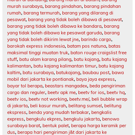
murah surabaya
,
barang pindahan
,
barang pindahan
rumah
,
barang termurah
,
barang yang dilarang di
pesawat
,
barang yang tidak boleh dibawa di pesawat
,
barang yang tidak boleh dibawa ke bandara
,
barang
yang tidak boleh dibawa ke pesawat garuda
,
barang
yang tidak boleh dikirim lewat jne
,
barindo cargo
,
barokah express indonesia
,
batam pos natuna
,
batas
maksimal tinggi muatan truk
,
baton rouge craigslist free
stuff
,
batu alam karang pilang
,
batu kajang
,
batu kajang
kalimantan
,
batu kajang kalimantan timur
,
batu kajang
kaltim
,
batu surabaya
,
batukajang
,
baubau post
,
bawa
mobil dari jakarta ke pontianak
,
baya jaya express
,
bayar tol berapa
,
beastars mangadex
,
beda pengiriman
cargo dan reguler
,
beetv apk me
,
beetv for ios
,
beetv hq
,
beetv ios
,
beetv not working
,
beetv.me/
,
beli bubble wrap
di jakarta
,
beli kasur murah
,
belitang sumsel
,
belitung
ekspress
,
benda yang mudah terbakar
,
bengkalis
express
,
bengkulu ekpres
,
bengkulu jakarta
,
benowo
surabaya barat
,
bentuk palet
,
berapa harga keramik per
dus
,
berapa hari pengiriman j&t dari jakarta ke