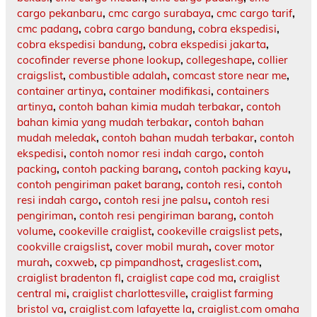
cargo pekanbaru
,
cmc cargo surabaya
,
cmc cargo tarif
,
cmc padang
,
cobra cargo bandung
,
cobra ekspedisi
,
cobra ekspedisi bandung
,
cobra ekspedisi jakarta
,
cocofinder reverse phone lookup
,
collegeshape
,
collier
craigslist
,
combustible adalah
,
comcast store near me
,
container artinya
,
container modifikasi
,
containers
artinya
,
contoh bahan kimia mudah terbakar
,
contoh
bahan kimia yang mudah terbakar
,
contoh bahan
mudah meledak
,
contoh bahan mudah terbakar
,
contoh
ekspedisi
,
contoh nomor resi indah cargo
,
contoh
packing
,
contoh packing barang
,
contoh packing kayu
,
contoh pengiriman paket barang
,
contoh resi
,
contoh
resi indah cargo
,
contoh resi jne palsu
,
contoh resi
pengiriman
,
contoh resi pengiriman barang
,
contoh
volume
,
cookeville craiglist
,
cookeville craigslist pets
,
cookville craigslist
,
cover mobil murah
,
cover motor
murah
,
coxweb
,
cp pimpandhost
,
crageslist.com
,
craiglist bradenton fl
,
craiglist cape cod ma
,
craiglist
central mi
,
craiglist charlottesville
,
craiglist farming
bristol va
,
craiglist.com lafayette la
,
craiglist.com omaha