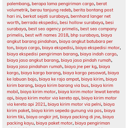
palembang
,
berapa lama pengiriman cargo
,
berat
volumetrik
,
berau tanjung redeb
,
berita bontang post
hari ini
,
berkat sejati surabaya
,
bernhard langer net
worth
,
berrada ekspedisi
,
besi hollow surabaya
,
besi
surabaya
,
best seo agency primelis
,
best seo company
primelis
,
best wifi names 2018
,
bhp surabaya
,
biaya
angkut barang pindahan
,
biaya angkut batubara per
ton
,
biaya cargo
,
biaya ekspedisi
,
biaya ekspedisi motor
,
biaya ekspedisi pengiriman barang
,
biaya indah cargo
,
biaya jasa angkut barang
,
biaya jasa pindah rumah
,
biaya jasa pindahan rumah
,
biaya jne per kg
,
biaya
kargo
,
biaya kargo barang
,
biaya kargo pesawat
,
biaya
ke labuan bajo
,
biaya ke raja ampat
,
biaya kirim
,
biaya
kirim barang
,
biaya kirim barang via bus
,
biaya kirim
mobil
,
biaya kirim motor
,
biaya kirim motor lewat kereta
api
,
biaya kirim motor via kereta api
,
biaya kirim motor
via kereta api 2021
,
biaya kirim motor via pelni
,
biaya
kirim paket
,
biaya kirim sepeda gunung via pos
,
biaya
kirim tiki
,
biaya ongkir jnt
,
biaya packing di jne
,
biaya
packing kayu
,
biaya paket motor
,
biaya pengiriman