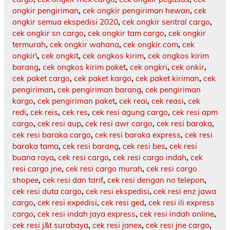
ongkir pengiriman
,
cek ongkir pengiriman hewan
,
cek
ongkir semua ekspedisi 2020
,
cek ongkir sentral cargo
,
cek ongkir sn cargo
,
cek ongkir tam cargo
,
cek ongkir
termurah
,
cek ongkir wahana
,
cek ongkir.com
,
cek
ongkir\
,
cek ongkit
,
cek ongkos kirim
,
cek ongkos kirim
barang
,
cek ongkos kirim paket
,
cek ongkri
,
cek onkir
,
cek paket cargo
,
cek paket kargo
,
cek paket kiriman
,
cek
pengiriman
,
cek pengiriman barang
,
cek pengiriman
kargo
,
cek pengiriman paket
,
cek reai
,
cek reasi
,
cek
redi
,
cek reis
,
cek res
,
cek resi agung cargo
,
cek resi apm
cargo
,
cek resi aup
,
cek resi awr cargo
,
cek resi baraka
,
cek resi baraka cargo
,
cek resi baraka express
,
cek resi
baraka tama
,
cek resi barang
,
cek resi bes
,
cek resi
buana raya
,
cek resi cargo
,
cek resi cargo indah
,
cek
resi cargo jne
,
cek resi cargo murah
,
cek resi cargo
shopee
,
cek resi dan tarif
,
cek resi dengan no telepon
,
cek resi duta cargo
,
cek resi ekspedisi
,
cek resi enz jawa
cargo
,
cek resi expedisi
,
cek resi ged
,
cek resi ili express
cargo
,
cek resi indah jaya express
,
cek resi indah online
,
cek resi j&t surabaya
,
cek resi janex
,
cek resi jne cargo
,