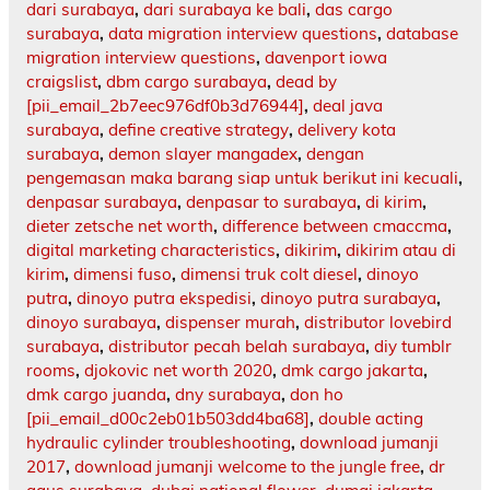
dari surabaya
,
dari surabaya ke bali
,
das cargo
surabaya
,
data migration interview questions
,
database
migration interview questions
,
davenport iowa
craigslist
,
dbm cargo surabaya
,
dead by
[pii_email_2b7eec976df0b3d76944]
,
deal java
surabaya
,
define creative strategy
,
delivery kota
surabaya
,
demon slayer mangadex
,
dengan
pengemasan maka barang siap untuk berikut ini kecuali
,
denpasar surabaya
,
denpasar to surabaya
,
di kirim
,
dieter zetsche net worth
,
difference between cmaccma
,
digital marketing characteristics
,
dikirim
,
dikirim atau di
kirim
,
dimensi fuso
,
dimensi truk colt diesel
,
dinoyo
putra
,
dinoyo putra ekspedisi
,
dinoyo putra surabaya
,
dinoyo surabaya
,
dispenser murah
,
distributor lovebird
surabaya
,
distributor pecah belah surabaya
,
diy tumblr
rooms
,
djokovic net worth 2020
,
dmk cargo jakarta
,
dmk cargo juanda
,
dny surabaya
,
don ho
[pii_email_d00c2eb01b503dd4ba68]
,
double acting
hydraulic cylinder troubleshooting
,
download jumanji
2017
,
download jumanji welcome to the jungle free
,
dr