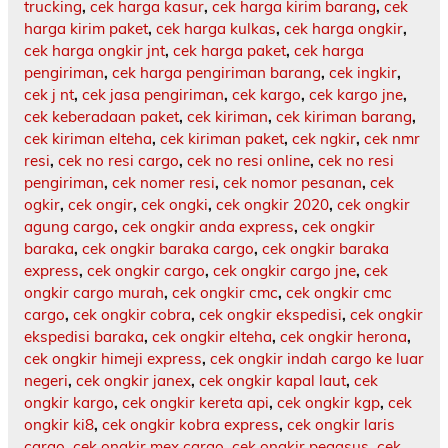
trucking
,
cek harga kasur
,
cek harga kirim barang
,
cek
harga kirim paket
,
cek harga kulkas
,
cek harga ongkir
,
cek harga ongkir jnt
,
cek harga paket
,
cek harga
pengiriman
,
cek harga pengiriman barang
,
cek ingkir
,
cek j nt
,
cek jasa pengiriman
,
cek kargo
,
cek kargo jne
,
cek keberadaan paket
,
cek kiriman
,
cek kiriman barang
,
cek kiriman elteha
,
cek kiriman paket
,
cek ngkir
,
cek nmr
resi
,
cek no resi cargo
,
cek no resi online
,
cek no resi
pengiriman
,
cek nomer resi
,
cek nomor pesanan
,
cek
ogkir
,
cek ongir
,
cek ongki
,
cek ongkir 2020
,
cek ongkir
agung cargo
,
cek ongkir anda express
,
cek ongkir
baraka
,
cek ongkir baraka cargo
,
cek ongkir baraka
express
,
cek ongkir cargo
,
cek ongkir cargo jne
,
cek
ongkir cargo murah
,
cek ongkir cmc
,
cek ongkir cmc
cargo
,
cek ongkir cobra
,
cek ongkir ekspedisi
,
cek ongkir
ekspedisi baraka
,
cek ongkir elteha
,
cek ongkir herona
,
cek ongkir himeji express
,
cek ongkir indah cargo ke luar
negeri
,
cek ongkir janex
,
cek ongkir kapal laut
,
cek
ongkir kargo
,
cek ongkir kereta api
,
cek ongkir kgp
,
cek
ongkir ki8
,
cek ongkir kobra express
,
cek ongkir laris
cargo
,
cek ongkir mex cargo
,
cek ongkir pegasus
,
cek