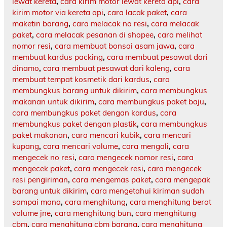
lewat kereta
,
cara kirim motor lewat kereta api
,
cara
kirim motor via kereta api
,
cara lacak paket
,
cara
maketin barang
,
cara melacak no resi
,
cara melacak
paket
,
cara melacak pesanan di shopee
,
cara melihat
nomor resi
,
cara membuat bonsai asam jawa
,
cara
membuat kardus packing
,
cara membuat pesawat dari
dinamo
,
cara membuat pesawat dari kaleng
,
cara
membuat tempat kosmetik dari kardus
,
cara
membungkus barang untuk dikirim
,
cara membungkus
makanan untuk dikirim
,
cara membungkus paket baju
,
cara membungkus paket dengan kardus
,
cara
membungkus paket dengan plastik
,
cara membungkus
paket makanan
,
cara mencari kubik
,
cara mencari
kupang
,
cara mencari volume
,
cara mengali
,
cara
mengecek no resi
,
cara mengecek nomor resi
,
cara
mengecek paket
,
cara mengecek resi
,
cara mengecek
resi pengiriman
,
cara mengemas paket
,
cara mengepak
barang untuk dikirim
,
cara mengetahui kiriman sudah
sampai mana
,
cara menghitung
,
cara menghitung berat
volume jne
,
cara menghitung bun
,
cara menghitung
cbm
,
cara menghitung cbm barang
,
cara menghitung