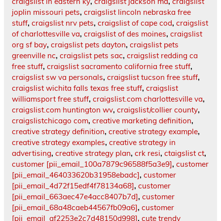
craigslist in eastern ky
,
craigslist jackson ma
,
craigslist
joplin missouri pets
,
craigslist lincoln nebraska free
stuff
,
craigslist nrv pets
,
craigslist of cape cod
,
craigslist
of charlottesville va
,
craigslist of des moines
,
craigslist
org sf bay
,
craigslist pets dayton
,
craigslist pets
greenville nc
,
craigslist pets sac
,
craigslist redding ca
free stuff
,
craigslist sacramento california free stuff
,
craigslist sw va personals
,
craigslist tucson free stuff
,
craigslist wichita falls texas free stuff
,
craigslist
williamsport free stuff
,
craigslist.com charlottesville va
,
craigslist.com huntington wv
,
craigslist/collier county
,
craigslistchicago com
,
creative marketing definition
,
creative strategy definition
,
creative strategy example
,
creative strategy examples
,
creative strategy in
advertising
,
creative strategy plan
,
crk resi
,
ctaigslist ct
,
customer [pii_email_100a7879c96588f5a3e9]
,
customer
[pii_email_464033620b31958ebadc]
,
customer
[pii_email_4d72f15edf4f78134a68]
,
customer
[pii_email_663aec47e4acc8407b7d]
,
customer
[pii_email_68a48caeb44567fb09a6]
,
customer
[pii_email_af2253e2c7d48150d998]
,
cute trendy