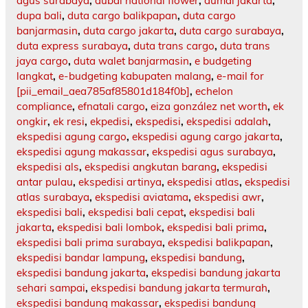
agus surabaya
,
dubai national flower
,
dumai jakarta
,
dupa bali
,
duta cargo balikpapan
,
duta cargo
banjarmasin
,
duta cargo jakarta
,
duta cargo surabaya
,
duta express surabaya
,
duta trans cargo
,
duta trans
jaya cargo
,
duta walet banjarmasin
,
e budgeting
langkat
,
e-budgeting kabupaten malang
,
e-mail for
[pii_email_aea785af85801d184f0b]
,
echelon
compliance
,
efnatali cargo
,
eiza gonzález net worth
,
ek
ongkir
,
ek resi
,
ekpedisi
,
ekspedisi
,
ekspedisi adalah
,
ekspedisi agung cargo
,
ekspedisi agung cargo jakarta
,
ekspedisi agung makassar
,
ekspedisi agus surabaya
,
ekspedisi als
,
ekspedisi angkutan barang
,
ekspedisi
antar pulau
,
ekspedisi artinya
,
ekspedisi atlas
,
ekspedisi
atlas surabaya
,
ekspedisi aviatama
,
ekspedisi awr
,
ekspedisi bali
,
ekspedisi bali cepat
,
ekspedisi bali
jakarta
,
ekspedisi bali lombok
,
ekspedisi bali prima
,
ekspedisi bali prima surabaya
,
ekspedisi balikpapan
,
ekspedisi bandar lampung
,
ekspedisi bandung
,
ekspedisi bandung jakarta
,
ekspedisi bandung jakarta
sehari sampai
,
ekspedisi bandung jakarta termurah
,
ekspedisi bandung makassar
,
ekspedisi bandung