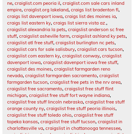
ne
,
craiglist.com peoria il
,
craiglist.com sale cars inland
empire
,
craiglist.org lakeland
,
craigs list bradenton fl
,
craigs list davenport iowa
,
craigs list des moines ia
,
craigs list eastern ky
,
craigs list sierra vista az.
,
craigslist alexandria la pets
,
craigslist anderson sc free
stuff
,
craigslist asheville farm
,
craigslist ashland ky pets
,
craigslist atl free stuff
,
craigslist burlington nc pets
,
craigslist cars for sale salisbury
,
craigslist cars tucson
,
craigslist com eastern ky
,
craigslist conway
,
craigslist
davenport iowa
,
craigslist davenport iowa free stuff
,
craigslist des moines
,
craigslist farmgarden reno
nevada
,
craigslist farmgarden sacramento
,
craigslist
farmgarden tucson
,
craigslist free pets in the nrv area
,
craigslist free sacramento
,
craigslist free stuff flint
michigan
,
craigslist free stuff fort wayne indiana
,
craigslist free stuff lincoln nebraska
,
craigslist free stuff
orange county ny
,
craigslist free stuff peoria illinois
,
craigslist free stuff toledo ohio
,
craigslist free stuff
topeka kansas
,
craigslist free stuff tucson
,
craigslist in
charlottesville va
,
craigslist in chattanooga tennessee
,