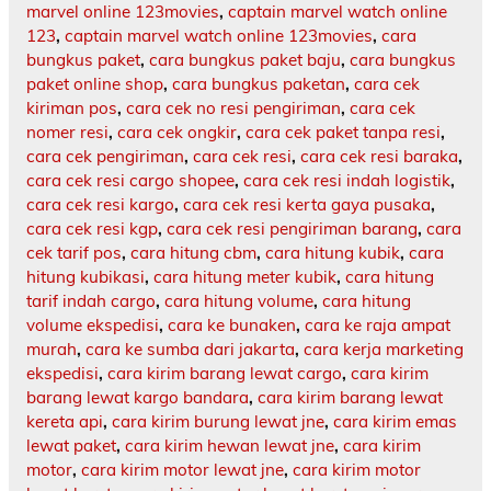
marvel online 123movies
,
captain marvel watch online
123
,
captain marvel watch online 123movies
,
cara
bungkus paket
,
cara bungkus paket baju
,
cara bungkus
paket online shop
,
cara bungkus paketan
,
cara cek
kiriman pos
,
cara cek no resi pengiriman
,
cara cek
nomer resi
,
cara cek ongkir
,
cara cek paket tanpa resi
,
cara cek pengiriman
,
cara cek resi
,
cara cek resi baraka
,
cara cek resi cargo shopee
,
cara cek resi indah logistik
,
cara cek resi kargo
,
cara cek resi kerta gaya pusaka
,
cara cek resi kgp
,
cara cek resi pengiriman barang
,
cara
cek tarif pos
,
cara hitung cbm
,
cara hitung kubik
,
cara
hitung kubikasi
,
cara hitung meter kubik
,
cara hitung
tarif indah cargo
,
cara hitung volume
,
cara hitung
volume ekspedisi
,
cara ke bunaken
,
cara ke raja ampat
murah
,
cara ke sumba dari jakarta
,
cara kerja marketing
ekspedisi
,
cara kirim barang lewat cargo
,
cara kirim
barang lewat kargo bandara
,
cara kirim barang lewat
kereta api
,
cara kirim burung lewat jne
,
cara kirim emas
lewat paket
,
cara kirim hewan lewat jne
,
cara kirim
motor
,
cara kirim motor lewat jne
,
cara kirim motor