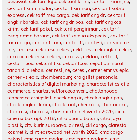
pesawat
,
cek tarif kgp
,
cek tarif kirim
,
cek tarif kirim jne
,
cek tarif kirim motor
,
cek tarif kiriman
,
cek tarif kobra
express
,
cek tarif mex cargo
,
cek tarif ongkir
,
cek tarif
ongkir baraka
,
cek tarif ongkir pos
,
cek tarif ongkos
kirim
,
cek tarif paket
,
cek tarif pengiriman
,
cek tarif
pengiriman barang
,
cek tarif semua ekspedisi
,
cek tarif
tam cargo
,
cek tarif.com
,
cek tariff
,
cek tesi
,
cek volume
jne
,
cek:resi
,
cekbresi
,
cekesi
,
cekk resi
,
cekongkir
,
cekre
,
cekreai
,
cekreasi
,
cekrei
,
cekressi
,
cektari
,
cektarif
,
cektarif pos
,
cektarif tiki
,
cektarifpos
,
cepat bu murah
tanah di cirebon
,
cer resi jne
,
ceresi
,
cerner emr vs epic
,
cerner vs epic
,
chambersburg craigslist personals
,
characteristics of digital marketing
,
characteristics of e
commerce
,
charter.net/forceconvert
,
chattanooga
tennessee craigslist
,
check ongkir
,
check ongkir pos
,
check ongkos kirim
,
check tarif
,
checkresi
,
chek ongkir
,
chek resi
,
chekresi
,
chris martin net worth 2020
,
cicti
,
cinema box apk 2018
,
citra buana batam
,
citra jaya
plastik
,
city kurir surabaya
,
ck resi
,
ckl cargo
,
claresta
kosmetik
,
clint eastwood net worth 2020
,
cmc cargo
bekasi
,
cmc cargo medan
,
cmc cargo padang
,
cmc