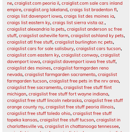
ne
,
craiglist.com peoria il
,
craiglist.com sale cars inland
empire
,
craiglist.org lakeland
,
craigs list bradenton fl
,
craigs list davenport iowa
,
craigs list des moines ia
,
craigs list eastern ky
,
craigs list sierra vista az.
,
craigslist alexandria la pets
,
craigslist anderson sc free
stuff
,
craigslist asheville farm
,
craigslist ashland ky pets
,
craigslist atl free stuff
,
craigslist burlington nc pets
,
craigslist cars for sale salisbury
,
craigslist cars tucson
,
craigslist com eastern ky
,
craigslist conway
,
craigslist
davenport iowa
,
craigslist davenport iowa free stuff
,
craigslist des moines
,
craigslist farmgarden reno
nevada
,
craigslist farmgarden sacramento
,
craigslist
farmgarden tucson
,
craigslist free pets in the nrv area
,
craigslist free sacramento
,
craigslist free stuff flint
michigan
,
craigslist free stuff fort wayne indiana
,
craigslist free stuff lincoln nebraska
,
craigslist free stuff
orange county ny
,
craigslist free stuff peoria illinois
,
craigslist free stuff toledo ohio
,
craigslist free stuff
topeka kansas
,
craigslist free stuff tucson
,
craigslist in
charlottesville va
,
craigslist in chattanooga tennessee
,