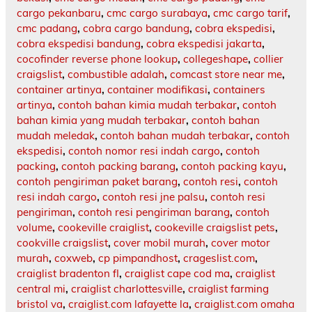
cargo pekanbaru
,
cmc cargo surabaya
,
cmc cargo tarif
,
cmc padang
,
cobra cargo bandung
,
cobra ekspedisi
,
cobra ekspedisi bandung
,
cobra ekspedisi jakarta
,
cocofinder reverse phone lookup
,
collegeshape
,
collier
craigslist
,
combustible adalah
,
comcast store near me
,
container artinya
,
container modifikasi
,
containers
artinya
,
contoh bahan kimia mudah terbakar
,
contoh
bahan kimia yang mudah terbakar
,
contoh bahan
mudah meledak
,
contoh bahan mudah terbakar
,
contoh
ekspedisi
,
contoh nomor resi indah cargo
,
contoh
packing
,
contoh packing barang
,
contoh packing kayu
,
contoh pengiriman paket barang
,
contoh resi
,
contoh
resi indah cargo
,
contoh resi jne palsu
,
contoh resi
pengiriman
,
contoh resi pengiriman barang
,
contoh
volume
,
cookeville craiglist
,
cookeville craigslist pets
,
cookville craigslist
,
cover mobil murah
,
cover motor
murah
,
coxweb
,
cp pimpandhost
,
crageslist.com
,
craiglist bradenton fl
,
craiglist cape cod ma
,
craiglist
central mi
,
craiglist charlottesville
,
craiglist farming
bristol va
,
craiglist.com lafayette la
,
craiglist.com omaha