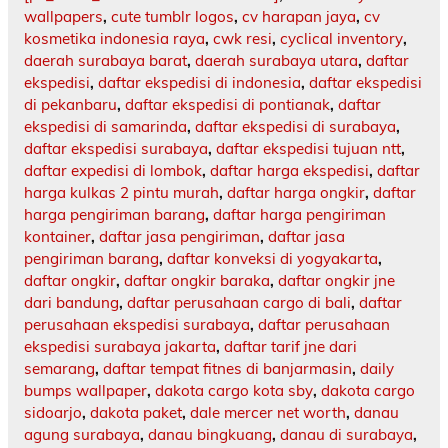
wallpapers
,
cute tumblr logos
,
cv harapan jaya
,
cv
kosmetika indonesia raya
,
cwk resi
,
cyclical inventory
,
daerah surabaya barat
,
daerah surabaya utara
,
daftar
ekspedisi
,
daftar ekspedisi di indonesia
,
daftar ekspedisi
di pekanbaru
,
daftar ekspedisi di pontianak
,
daftar
ekspedisi di samarinda
,
daftar ekspedisi di surabaya
,
daftar ekspedisi surabaya
,
daftar ekspedisi tujuan ntt
,
daftar expedisi di lombok
,
daftar harga ekspedisi
,
daftar
harga kulkas 2 pintu murah
,
daftar harga ongkir
,
daftar
harga pengiriman barang
,
daftar harga pengiriman
kontainer
,
daftar jasa pengiriman
,
daftar jasa
pengiriman barang
,
daftar konveksi di yogyakarta
,
daftar ongkir
,
daftar ongkir baraka
,
daftar ongkir jne
dari bandung
,
daftar perusahaan cargo di bali
,
daftar
perusahaan ekspedisi surabaya
,
daftar perusahaan
ekspedisi surabaya jakarta
,
daftar tarif jne dari
semarang
,
daftar tempat fitnes di banjarmasin
,
daily
bumps wallpaper
,
dakota cargo kota sby
,
dakota cargo
sidoarjo
,
dakota paket
,
dale mercer net worth
,
danau
agung surabaya
,
danau bingkuang
,
danau di surabaya
,