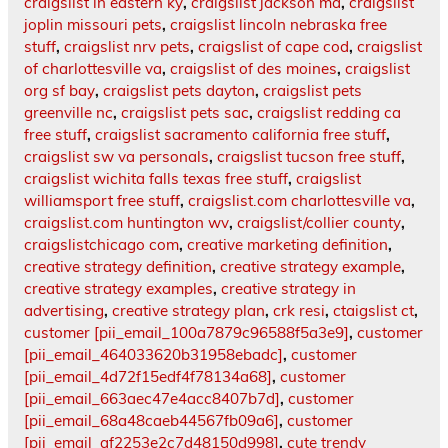
craigslist in eastern ky
,
craigslist jackson ma
,
craigslist
joplin missouri pets
,
craigslist lincoln nebraska free
stuff
,
craigslist nrv pets
,
craigslist of cape cod
,
craigslist
of charlottesville va
,
craigslist of des moines
,
craigslist
org sf bay
,
craigslist pets dayton
,
craigslist pets
greenville nc
,
craigslist pets sac
,
craigslist redding ca
free stuff
,
craigslist sacramento california free stuff
,
craigslist sw va personals
,
craigslist tucson free stuff
,
craigslist wichita falls texas free stuff
,
craigslist
williamsport free stuff
,
craigslist.com charlottesville va
,
craigslist.com huntington wv
,
craigslist/collier county
,
craigslistchicago com
,
creative marketing definition
,
creative strategy definition
,
creative strategy example
,
creative strategy examples
,
creative strategy in
advertising
,
creative strategy plan
,
crk resi
,
ctaigslist ct
,
customer [pii_email_100a7879c96588f5a3e9]
,
customer
[pii_email_464033620b31958ebadc]
,
customer
[pii_email_4d72f15edf4f78134a68]
,
customer
[pii_email_663aec47e4acc8407b7d]
,
customer
[pii_email_68a48caeb44567fb09a6]
,
customer
[pii_email_af2253e2c7d48150d998]
,
cute trendy