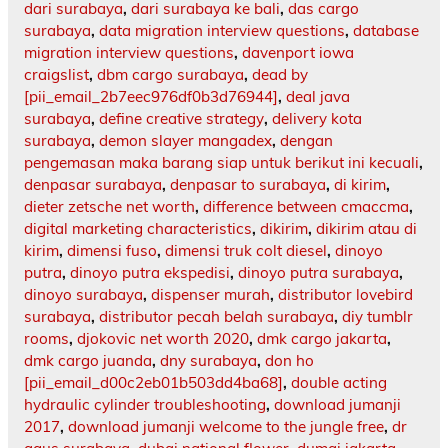
dari surabaya
,
dari surabaya ke bali
,
das cargo
surabaya
,
data migration interview questions
,
database
migration interview questions
,
davenport iowa
craigslist
,
dbm cargo surabaya
,
dead by
[pii_email_2b7eec976df0b3d76944]
,
deal java
surabaya
,
define creative strategy
,
delivery kota
surabaya
,
demon slayer mangadex
,
dengan
pengemasan maka barang siap untuk berikut ini kecuali
,
denpasar surabaya
,
denpasar to surabaya
,
di kirim
,
dieter zetsche net worth
,
difference between cmaccma
,
digital marketing characteristics
,
dikirim
,
dikirim atau di
kirim
,
dimensi fuso
,
dimensi truk colt diesel
,
dinoyo
putra
,
dinoyo putra ekspedisi
,
dinoyo putra surabaya
,
dinoyo surabaya
,
dispenser murah
,
distributor lovebird
surabaya
,
distributor pecah belah surabaya
,
diy tumblr
rooms
,
djokovic net worth 2020
,
dmk cargo jakarta
,
dmk cargo juanda
,
dny surabaya
,
don ho
[pii_email_d00c2eb01b503dd4ba68]
,
double acting
hydraulic cylinder troubleshooting
,
download jumanji
2017
,
download jumanji welcome to the jungle free
,
dr