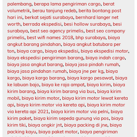
palembang
,
berapa lama pengiriman cargo
,
berat
volumetrik
,
berau tanjung redeb
,
berita bontang post
hari ini
,
berkat sejati surabaya
,
bernhard langer net
worth
,
berrada ekspedisi
,
besi hollow surabaya
,
besi
surabaya
,
best seo agency primelis
,
best seo company
primelis
,
best wifi names 2018
,
bhp surabaya
,
biaya
angkut barang pindahan
,
biaya angkut batubara per
ton
,
biaya cargo
,
biaya ekspedisi
,
biaya ekspedisi motor
,
biaya ekspedisi pengiriman barang
,
biaya indah cargo
,
biaya jasa angkut barang
,
biaya jasa pindah rumah
,
biaya jasa pindahan rumah
,
biaya jne per kg
,
biaya
kargo
,
biaya kargo barang
,
biaya kargo pesawat
,
biaya
ke labuan bajo
,
biaya ke raja ampat
,
biaya kirim
,
biaya
kirim barang
,
biaya kirim barang via bus
,
biaya kirim
mobil
,
biaya kirim motor
,
biaya kirim motor lewat kereta
api
,
biaya kirim motor via kereta api
,
biaya kirim motor
via kereta api 2021
,
biaya kirim motor via pelni
,
biaya
kirim paket
,
biaya kirim sepeda gunung via pos
,
biaya
kirim tiki
,
biaya ongkir jnt
,
biaya packing di jne
,
biaya
packing kayu
,
biaya paket motor
,
biaya pengiriman