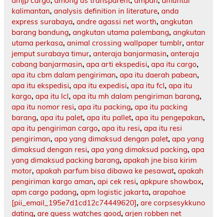
amjp cargo
,
among us transparent
,
ampah
,
amuntai
kalimantan
,
analysis definition in literature
,
anda
express surabaya
,
andre agassi net worth
,
angkutan
barang bandung
,
angkutan utama palembang
,
angkutan
utama perkasa
,
animal crossing wallpaper tumblr
,
antar
jemput surabaya timur
,
anteraja banjarmasin
,
anteraja
cabang banjarmasin
,
apa arti ekspedisi
,
apa itu cargo
,
apa itu cbm dalam pengiriman
,
apa itu daerah pabean
,
apa itu ekspedisi
,
apa itu expedisi
,
apa itu fcl
,
apa itu
kargo
,
apa itu lcl
,
apa itu mh dalam pengiriman barang
,
apa itu nomor resi
,
apa itu packing
,
apa itu packing
barang
,
apa itu palet
,
apa itu pallet
,
apa itu pengepakan
,
apa itu pengiriman cargo
,
apa itu resi
,
apa itu resi
pengiriman
,
apa yang dimaksud dengan palet
,
apa yang
dimaksud dengan resi
,
apa yang dimaksud packing
,
apa
yang dimaksud packing barang
,
apakah jne bisa kirim
motor
,
apakah parfum bisa dibawa ke pesawat
,
apakah
pengiriman kargo aman
,
api cek resi
,
apkpure showbox
,
apm cargo padang
,
apm logistic jakarta
,
arapahoe
[pii_email_195e7d1cd12c74449620]
,
are corpsesykkuno
dating
,
are guess watches good
,
arjen robben net