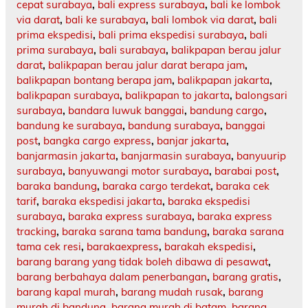
cepat surabaya
,
bali express surabaya
,
bali ke lombok
via darat
,
bali ke surabaya
,
bali lombok via darat
,
bali
prima ekspedisi
,
bali prima ekspedisi surabaya
,
bali
prima surabaya
,
bali surabaya
,
balikpapan berau jalur
darat
,
balikpapan berau jalur darat berapa jam
,
balikpapan bontang berapa jam
,
balikpapan jakarta
,
balikpapan surabaya
,
balikpapan to jakarta
,
balongsari
surabaya
,
bandara luwuk banggai
,
bandung cargo
,
bandung ke surabaya
,
bandung surabaya
,
banggai
post
,
bangka cargo express
,
banjar jakarta
,
banjarmasin jakarta
,
banjarmasin surabaya
,
banyuurip
surabaya
,
banyuwangi motor surabaya
,
barabai post
,
baraka bandung
,
baraka cargo terdekat
,
baraka cek
tarif
,
baraka ekspedisi jakarta
,
baraka ekspedisi
surabaya
,
baraka express surabaya
,
baraka express
tracking
,
baraka sarana tama bandung
,
baraka sarana
tama cek resi
,
barakaexpress
,
barakah ekspedisi
,
barang barang yang tidak boleh dibawa di pesawat
,
barang berbahaya dalam penerbangan
,
barang gratis
,
barang kapal murah
,
barang mudah rusak
,
barang
murah di bandung
,
barang murah di batam
,
barang