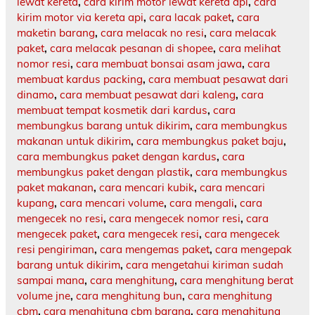
lewat kereta
,
cara kirim motor lewat kereta api
,
cara
kirim motor via kereta api
,
cara lacak paket
,
cara
maketin barang
,
cara melacak no resi
,
cara melacak
paket
,
cara melacak pesanan di shopee
,
cara melihat
nomor resi
,
cara membuat bonsai asam jawa
,
cara
membuat kardus packing
,
cara membuat pesawat dari
dinamo
,
cara membuat pesawat dari kaleng
,
cara
membuat tempat kosmetik dari kardus
,
cara
membungkus barang untuk dikirim
,
cara membungkus
makanan untuk dikirim
,
cara membungkus paket baju
,
cara membungkus paket dengan kardus
,
cara
membungkus paket dengan plastik
,
cara membungkus
paket makanan
,
cara mencari kubik
,
cara mencari
kupang
,
cara mencari volume
,
cara mengali
,
cara
mengecek no resi
,
cara mengecek nomor resi
,
cara
mengecek paket
,
cara mengecek resi
,
cara mengecek
resi pengiriman
,
cara mengemas paket
,
cara mengepak
barang untuk dikirim
,
cara mengetahui kiriman sudah
sampai mana
,
cara menghitung
,
cara menghitung berat
volume jne
,
cara menghitung bun
,
cara menghitung
cbm
,
cara menghitung cbm barang
,
cara menghitung