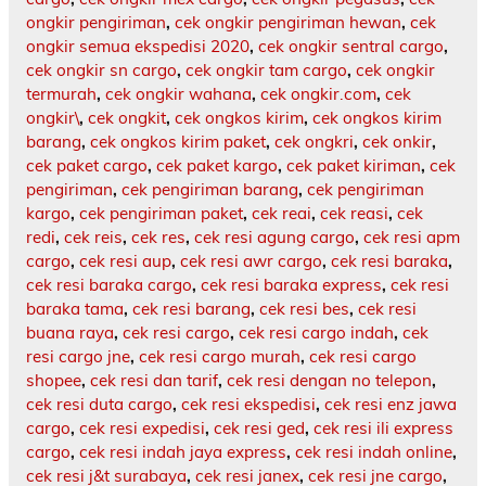
ongkir pengiriman
,
cek ongkir pengiriman hewan
,
cek
ongkir semua ekspedisi 2020
,
cek ongkir sentral cargo
,
cek ongkir sn cargo
,
cek ongkir tam cargo
,
cek ongkir
termurah
,
cek ongkir wahana
,
cek ongkir.com
,
cek
ongkir\
,
cek ongkit
,
cek ongkos kirim
,
cek ongkos kirim
barang
,
cek ongkos kirim paket
,
cek ongkri
,
cek onkir
,
cek paket cargo
,
cek paket kargo
,
cek paket kiriman
,
cek
pengiriman
,
cek pengiriman barang
,
cek pengiriman
kargo
,
cek pengiriman paket
,
cek reai
,
cek reasi
,
cek
redi
,
cek reis
,
cek res
,
cek resi agung cargo
,
cek resi apm
cargo
,
cek resi aup
,
cek resi awr cargo
,
cek resi baraka
,
cek resi baraka cargo
,
cek resi baraka express
,
cek resi
baraka tama
,
cek resi barang
,
cek resi bes
,
cek resi
buana raya
,
cek resi cargo
,
cek resi cargo indah
,
cek
resi cargo jne
,
cek resi cargo murah
,
cek resi cargo
shopee
,
cek resi dan tarif
,
cek resi dengan no telepon
,
cek resi duta cargo
,
cek resi ekspedisi
,
cek resi enz jawa
cargo
,
cek resi expedisi
,
cek resi ged
,
cek resi ili express
cargo
,
cek resi indah jaya express
,
cek resi indah online
,
cek resi j&t surabaya
,
cek resi janex
,
cek resi jne cargo
,