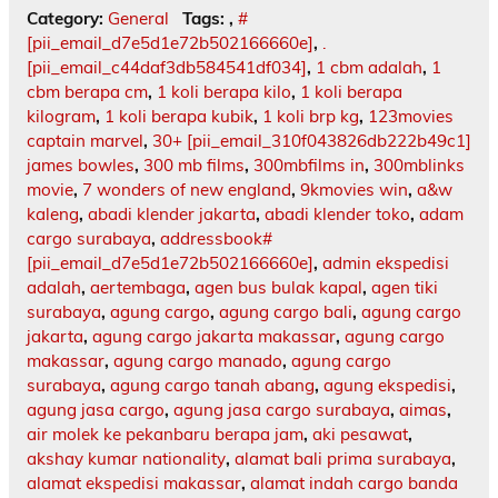
Category:
General
Tags:
,
#
[pii_email_d7e5d1e72b502166660e]
,
.
[pii_email_c44daf3db584541df034]
,
1 cbm adalah
,
1
cbm berapa cm
,
1 koli berapa kilo
,
1 koli berapa
kilogram
,
1 koli berapa kubik
,
1 koli brp kg
,
123movies
captain marvel
,
30+ [pii_email_310f043826db222b49c1]
james bowles
,
300 mb films
,
300mbfilms in
,
300mblinks
movie
,
7 wonders of new england
,
9kmovies win
,
a&w
kaleng
,
abadi klender jakarta
,
abadi klender toko
,
adam
cargo surabaya
,
addressbook#
[pii_email_d7e5d1e72b502166660e]
,
admin ekspedisi
adalah
,
aertembaga
,
agen bus bulak kapal
,
agen tiki
surabaya
,
agung cargo
,
agung cargo bali
,
agung cargo
jakarta
,
agung cargo jakarta makassar
,
agung cargo
makassar
,
agung cargo manado
,
agung cargo
surabaya
,
agung cargo tanah abang
,
agung ekspedisi
,
agung jasa cargo
,
agung jasa cargo surabaya
,
aimas
,
air molek ke pekanbaru berapa jam
,
aki pesawat
,
akshay kumar nationality
,
alamat bali prima surabaya
,
alamat ekspedisi makassar
,
alamat indah cargo banda