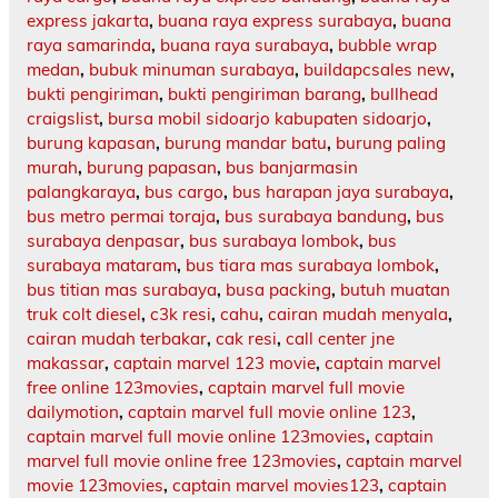
express jakarta
,
buana raya express surabaya
,
buana
raya samarinda
,
buana raya surabaya
,
bubble wrap
medan
,
bubuk minuman surabaya
,
buildapcsales new
,
bukti pengiriman
,
bukti pengiriman barang
,
bullhead
craigslist
,
bursa mobil sidoarjo kabupaten sidoarjo
,
burung kapasan
,
burung mandar batu
,
burung paling
murah
,
burung papasan
,
bus banjarmasin
palangkaraya
,
bus cargo
,
bus harapan jaya surabaya
,
bus metro permai toraja
,
bus surabaya bandung
,
bus
surabaya denpasar
,
bus surabaya lombok
,
bus
surabaya mataram
,
bus tiara mas surabaya lombok
,
bus titian mas surabaya
,
busa packing
,
butuh muatan
truk colt diesel
,
c3k resi
,
cahu
,
cairan mudah menyala
,
cairan mudah terbakar
,
cak resi
,
call center jne
makassar
,
captain marvel 123 movie
,
captain marvel
free online 123movies
,
captain marvel full movie
dailymotion
,
captain marvel full movie online 123
,
captain marvel full movie online 123movies
,
captain
marvel full movie online free 123movies
,
captain marvel
movie 123movies
,
captain marvel movies123
,
captain