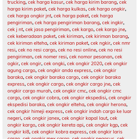
trucking
,
cek harga kasur
,
cek harga kirim barang
,
cek
harga kirim paket
,
cek harga kulkas
,
cek harga ongkir
,
cek harga ongkir jnt
,
cek harga paket
,
cek harga
pengiriman
,
cek harga pengiriman barang
,
cek ingkir
,
cek j nt
,
cek jasa pengiriman
,
cek kargo
,
cek kargo jne
,
cek keberadaan paket
,
cek kiriman
,
cek kiriman barang
,
cek kiriman elteha
,
cek kiriman paket
,
cek ngkir
,
cek nmr
resi
,
cek no resi cargo
,
cek no resi online
,
cek no resi
pengiriman
,
cek nomer resi
,
cek nomor pesanan
,
cek
ogkir
,
cek ongir
,
cek ongki
,
cek ongkir 2020
,
cek ongkir
agung cargo
,
cek ongkir anda express
,
cek ongkir
baraka
,
cek ongkir baraka cargo
,
cek ongkir baraka
express
,
cek ongkir cargo
,
cek ongkir cargo jne
,
cek
ongkir cargo murah
,
cek ongkir cmc
,
cek ongkir cmc
cargo
,
cek ongkir cobra
,
cek ongkir ekspedisi
,
cek ongkir
ekspedisi baraka
,
cek ongkir elteha
,
cek ongkir herona
,
cek ongkir himeji express
,
cek ongkir indah cargo ke luar
negeri
,
cek ongkir janex
,
cek ongkir kapal laut
,
cek
ongkir kargo
,
cek ongkir kereta api
,
cek ongkir kgp
,
cek
ongkir ki8
,
cek ongkir kobra express
,
cek ongkir laris
cargo
,
cek ongkir mex cargo
,
cek ongkir pegasus
,
cek