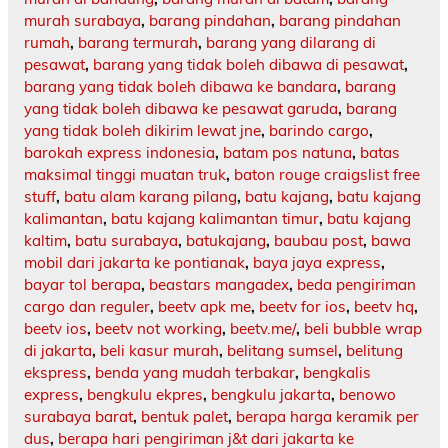
murah surabaya
,
barang pindahan
,
barang pindahan
rumah
,
barang termurah
,
barang yang dilarang di
pesawat
,
barang yang tidak boleh dibawa di pesawat
,
barang yang tidak boleh dibawa ke bandara
,
barang
yang tidak boleh dibawa ke pesawat garuda
,
barang
yang tidak boleh dikirim lewat jne
,
barindo cargo
,
barokah express indonesia
,
batam pos natuna
,
batas
maksimal tinggi muatan truk
,
baton rouge craigslist free
stuff
,
batu alam karang pilang
,
batu kajang
,
batu kajang
kalimantan
,
batu kajang kalimantan timur
,
batu kajang
kaltim
,
batu surabaya
,
batukajang
,
baubau post
,
bawa
mobil dari jakarta ke pontianak
,
baya jaya express
,
bayar tol berapa
,
beastars mangadex
,
beda pengiriman
cargo dan reguler
,
beetv apk me
,
beetv for ios
,
beetv hq
,
beetv ios
,
beetv not working
,
beetv.me/
,
beli bubble wrap
di jakarta
,
beli kasur murah
,
belitang sumsel
,
belitung
ekspress
,
benda yang mudah terbakar
,
bengkalis
express
,
bengkulu ekpres
,
bengkulu jakarta
,
benowo
surabaya barat
,
bentuk palet
,
berapa harga keramik per
dus
,
berapa hari pengiriman j&t dari jakarta ke