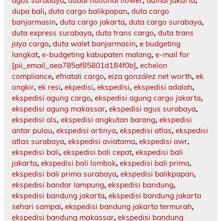
agus surabaya
,
dubai national flower
,
dumai jakarta
,
dupa bali
,
duta cargo balikpapan
,
duta cargo
banjarmasin
,
duta cargo jakarta
,
duta cargo surabaya
,
duta express surabaya
,
duta trans cargo
,
duta trans
jaya cargo
,
duta walet banjarmasin
,
e budgeting
langkat
,
e-budgeting kabupaten malang
,
e-mail for
[pii_email_aea785af85801d184f0b]
,
echelon
compliance
,
efnatali cargo
,
eiza gonzález net worth
,
ek
ongkir
,
ek resi
,
ekpedisi
,
ekspedisi
,
ekspedisi adalah
,
ekspedisi agung cargo
,
ekspedisi agung cargo jakarta
,
ekspedisi agung makassar
,
ekspedisi agus surabaya
,
ekspedisi als
,
ekspedisi angkutan barang
,
ekspedisi
antar pulau
,
ekspedisi artinya
,
ekspedisi atlas
,
ekspedisi
atlas surabaya
,
ekspedisi aviatama
,
ekspedisi awr
,
ekspedisi bali
,
ekspedisi bali cepat
,
ekspedisi bali
jakarta
,
ekspedisi bali lombok
,
ekspedisi bali prima
,
ekspedisi bali prima surabaya
,
ekspedisi balikpapan
,
ekspedisi bandar lampung
,
ekspedisi bandung
,
ekspedisi bandung jakarta
,
ekspedisi bandung jakarta
sehari sampai
,
ekspedisi bandung jakarta termurah
,
ekspedisi bandung makassar
,
ekspedisi bandung