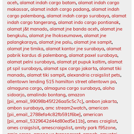
aceh
,
alamat indah cargo batam
,
alamat indah cargo
makassar
,
alamat indah cargo padang
,
alamat indah
cargo palembang
,
alamat indah cargo surabaya
,
alamat
indah cargo tangerang
,
alamat indo cargo pontianak
,
alamat j&t manado
,
alamat jne banda aceh
,
alamat jne
bengkulu
,
alamat jne lhokseumawe
,
alamat jne
palangkaraya
,
alamat jne palu
,
alamat jne sampit
,
alamat jne timika
,
alamat kantor jne surabaya
,
alamat
pabrik kardus di palembang
,
alamat paxel surabaya
,
alamat pelni surabaya
,
alamat pt pupuk kaltim
,
alamat
pt spil surabaya
,
alamat spx cargo jakarta
,
alamat tiki
manado
,
alamat tiki sampit
,
alexandria craigslist pets
,
allentown lending 515 hamilton street allentown pa
,
almaguna cargo
,
almaguna cargo surabaya
,
aloha
sidoarjo
,
amalindo bontang
,
amazon
[pii_email_99098b45f226aa5c5c7c]
,
ambon jakarta
,
ambon surabaya
,
amc stream2watch
,
american
[pii_email_2788efa4c82fb591f6be]
,
american
[pii_email_5329642d44d80ed5e11b]
,
ames craiglist
,
ames craigslsit
,
amescraigslist
,
amity park f95zone
,