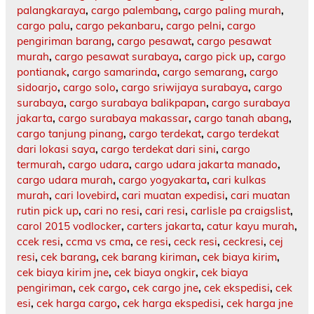
palangkaraya
,
cargo palembang
,
cargo paling murah
,
cargo palu
,
cargo pekanbaru
,
cargo pelni
,
cargo
pengiriman barang
,
cargo pesawat
,
cargo pesawat
murah
,
cargo pesawat surabaya
,
cargo pick up
,
cargo
pontianak
,
cargo samarinda
,
cargo semarang
,
cargo
sidoarjo
,
cargo solo
,
cargo sriwijaya surabaya
,
cargo
surabaya
,
cargo surabaya balikpapan
,
cargo surabaya
jakarta
,
cargo surabaya makassar
,
cargo tanah abang
,
cargo tanjung pinang
,
cargo terdekat
,
cargo terdekat
dari lokasi saya
,
cargo terdekat dari sini
,
cargo
termurah
,
cargo udara
,
cargo udara jakarta manado
,
cargo udara murah
,
cargo yogyakarta
,
cari kulkas
murah
,
cari lovebird
,
cari muatan expedisi
,
cari muatan
rutin pick up
,
cari no resi
,
cari resi
,
carlisle pa craigslist
,
carol 2015 vodlocker
,
carters jakarta
,
catur kayu murah
,
ccek resi
,
ccma vs cma
,
ce resi
,
ceck resi
,
ceckresi
,
cej
resi
,
cek barang
,
cek barang kiriman
,
cek biaya kirim
,
cek biaya kirim jne
,
cek biaya ongkir
,
cek biaya
pengiriman
,
cek cargo
,
cek cargo jne
,
cek ekspedisi
,
cek
esi
,
cek harga cargo
,
cek harga ekspedisi
,
cek harga jne