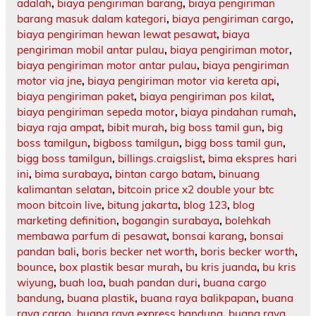
adalah
,
biaya pengiriman barang
,
biaya pengiriman
barang masuk dalam kategori
,
biaya pengiriman cargo
,
biaya pengiriman hewan lewat pesawat
,
biaya
pengiriman mobil antar pulau
,
biaya pengiriman motor
,
biaya pengiriman motor antar pulau
,
biaya pengiriman
motor via jne
,
biaya pengiriman motor via kereta api
,
biaya pengiriman paket
,
biaya pengiriman pos kilat
,
biaya pengiriman sepeda motor
,
biaya pindahan rumah
,
biaya raja ampat
,
bibit murah
,
big boss tamil gun
,
big
boss tamilgun
,
bigboss tamilgun
,
bigg boss tamil gun
,
bigg boss tamilgun
,
billings.craigslist
,
bima ekspres hari
ini
,
bima surabaya
,
bintan cargo batam
,
binuang
kalimantan selatan
,
bitcoin price x2 double your btc
moon bitcoin live
,
bitung jakarta
,
blog 123
,
blog
marketing definition
,
bogangin surabaya
,
bolehkah
membawa parfum di pesawat
,
bonsai karang
,
bonsai
pandan bali
,
boris becker net worth
,
boris becker worth
,
bounce
,
box plastik besar murah
,
bu kris juanda
,
bu kris
wiyung
,
buah loa
,
buah pandan duri
,
buana cargo
bandung
,
buana plastik
,
buana raya balikpapan
,
buana
raya cargo
,
buana raya express bandung
,
buana raya