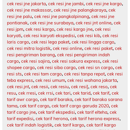
cek resi jne jakarta
,
cek resi jne jambi
,
cek resi jne kargo
,
cek resi jne makassar
,
cek resi jne palangkaraya
,
cek
resi jne palu
,
cek resi jne pangkalpinang
,
cek resi jne
pontianak
,
cek resi jne surabaya
,
cek resi jnt online
,
cek
resi jpm
,
cek resi kargo
,
cek resi kargo jne
,
cek resi
karyati
,
cek resi karyati ekspedisi
,
cek resi kib
,
cek resi
laris cargo
,
cek resi lega paket
,
cek resi lingga cargo
,
cek resi mitra logistik
,
cek resi online
,
cek resi paket
,
cek
resi pengiriman barang
,
cek resi pengiriman indah
cargo
,
cek resi sajira
,
cek resi sakura express
,
cek resi
shopee cargo
,
cek resi siba cargo
,
cek resi sn cargo
,
cek
resi sts
,
cek resi tam cargo
,
cek resi tanpa repot
,
cek resi
teba express
,
cek resi umum
,
cek resi wahana jakarta
,
cek resi.jnt
,
cek resii
,
cek resiu
,
cek resi]
,
cek reso
,
cek
resu
,
cek rresi
,
cek rrsi
,
cek tari
,
cek tarid
,
cek tarif
,
cek
tarif awr cargo
,
cek tarif baraka
,
cek tarif baraka sarana
tama
,
cek tarif cargo
,
cek tarif cargo garuda 2020
,
cek
tarif cargo jne
,
cek tarif ekspedisi
,
cek tarif elteha
,
cek
tarif expedisi
,
cek tarif herona
,
cek tarif herona express
,
cek tarif indah logistik
,
cek tarif kargo
,
cek tarif kargo