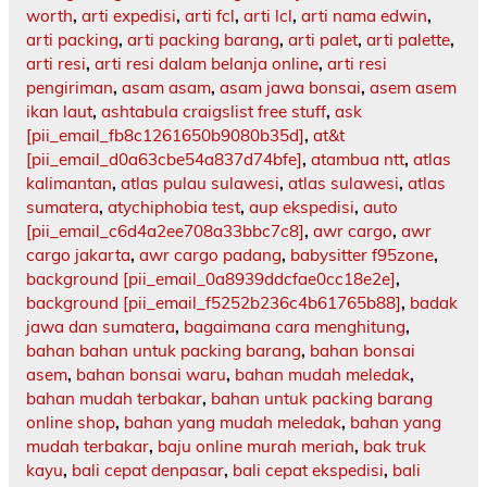
worth
,
arti expedisi
,
arti fcl
,
arti lcl
,
arti nama edwin
,
arti packing
,
arti packing barang
,
arti palet
,
arti palette
,
arti resi
,
arti resi dalam belanja online
,
arti resi
pengiriman
,
asam asam
,
asam jawa bonsai
,
asem asem
ikan laut
,
ashtabula craigslist free stuff
,
ask
[pii_email_fb8c1261650b9080b35d]
,
at&t
[pii_email_d0a63cbe54a837d74bfe]
,
atambua ntt
,
atlas
kalimantan
,
atlas pulau sulawesi
,
atlas sulawesi
,
atlas
sumatera
,
atychiphobia test
,
aup ekspedisi
,
auto
[pii_email_c6d4a2ee708a33bbc7c8]
,
awr cargo
,
awr
cargo jakarta
,
awr cargo padang
,
babysitter f95zone
,
background [pii_email_0a8939ddcfae0cc18e2e]
,
background [pii_email_f5252b236c4b61765b88]
,
badak
jawa dan sumatera
,
bagaimana cara menghitung
,
bahan bahan untuk packing barang
,
bahan bonsai
asem
,
bahan bonsai waru
,
bahan mudah meledak
,
bahan mudah terbakar
,
bahan untuk packing barang
online shop
,
bahan yang mudah meledak
,
bahan yang
mudah terbakar
,
baju online murah meriah
,
bak truk
kayu
,
bali cepat denpasar
,
bali cepat ekspedisi
,
bali