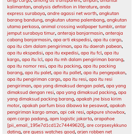
amjp cargo
,
among us transparent
,
ampah
,
amuntai
kalimantan
,
analysis definition in literature
,
anda
express surabaya
,
andre agassi net worth
,
angkutan
barang bandung
,
angkutan utama palembang
,
angkutan
utama perkasa
,
animal crossing wallpaper tumblr
,
antar
jemput surabaya timur
,
anteraja banjarmasin
,
anteraja
cabang banjarmasin
,
apa arti ekspedisi
,
apa itu cargo
,
apa itu cbm dalam pengiriman
,
apa itu daerah pabean
,
apa itu ekspedisi
,
apa itu expedisi
,
apa itu fcl
,
apa itu
kargo
,
apa itu lcl
,
apa itu mh dalam pengiriman barang
,
apa itu nomor resi
,
apa itu packing
,
apa itu packing
barang
,
apa itu palet
,
apa itu pallet
,
apa itu pengepakan
,
apa itu pengiriman cargo
,
apa itu resi
,
apa itu resi
pengiriman
,
apa yang dimaksud dengan palet
,
apa yang
dimaksud dengan resi
,
apa yang dimaksud packing
,
apa
yang dimaksud packing barang
,
apakah jne bisa kirim
motor
,
apakah parfum bisa dibawa ke pesawat
,
apakah
pengiriman kargo aman
,
api cek resi
,
apkpure showbox
,
apm cargo padang
,
apm logistic jakarta
,
arapahoe
[pii_email_195e7d1cd12c74449620]
,
are corpsesykkuno
dating
,
are guess watches good
,
arjen robben net