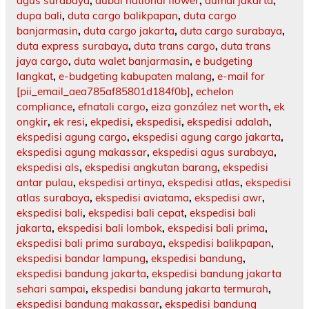
agus surabaya
,
dubai national flower
,
dumai jakarta
,
dupa bali
,
duta cargo balikpapan
,
duta cargo
banjarmasin
,
duta cargo jakarta
,
duta cargo surabaya
,
duta express surabaya
,
duta trans cargo
,
duta trans
jaya cargo
,
duta walet banjarmasin
,
e budgeting
langkat
,
e-budgeting kabupaten malang
,
e-mail for
[pii_email_aea785af85801d184f0b]
,
echelon
compliance
,
efnatali cargo
,
eiza gonzález net worth
,
ek
ongkir
,
ek resi
,
ekpedisi
,
ekspedisi
,
ekspedisi adalah
,
ekspedisi agung cargo
,
ekspedisi agung cargo jakarta
,
ekspedisi agung makassar
,
ekspedisi agus surabaya
,
ekspedisi als
,
ekspedisi angkutan barang
,
ekspedisi
antar pulau
,
ekspedisi artinya
,
ekspedisi atlas
,
ekspedisi
atlas surabaya
,
ekspedisi aviatama
,
ekspedisi awr
,
ekspedisi bali
,
ekspedisi bali cepat
,
ekspedisi bali
jakarta
,
ekspedisi bali lombok
,
ekspedisi bali prima
,
ekspedisi bali prima surabaya
,
ekspedisi balikpapan
,
ekspedisi bandar lampung
,
ekspedisi bandung
,
ekspedisi bandung jakarta
,
ekspedisi bandung jakarta
sehari sampai
,
ekspedisi bandung jakarta termurah
,
ekspedisi bandung makassar
,
ekspedisi bandung