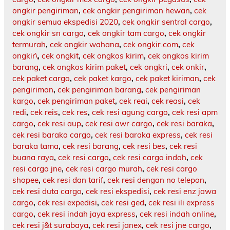
ongkir pengiriman
,
cek ongkir pengiriman hewan
,
cek
ongkir semua ekspedisi 2020
,
cek ongkir sentral cargo
,
cek ongkir sn cargo
,
cek ongkir tam cargo
,
cek ongkir
termurah
,
cek ongkir wahana
,
cek ongkir.com
,
cek
ongkir\
,
cek ongkit
,
cek ongkos kirim
,
cek ongkos kirim
barang
,
cek ongkos kirim paket
,
cek ongkri
,
cek onkir
,
cek paket cargo
,
cek paket kargo
,
cek paket kiriman
,
cek
pengiriman
,
cek pengiriman barang
,
cek pengiriman
kargo
,
cek pengiriman paket
,
cek reai
,
cek reasi
,
cek
redi
,
cek reis
,
cek res
,
cek resi agung cargo
,
cek resi apm
cargo
,
cek resi aup
,
cek resi awr cargo
,
cek resi baraka
,
cek resi baraka cargo
,
cek resi baraka express
,
cek resi
baraka tama
,
cek resi barang
,
cek resi bes
,
cek resi
buana raya
,
cek resi cargo
,
cek resi cargo indah
,
cek
resi cargo jne
,
cek resi cargo murah
,
cek resi cargo
shopee
,
cek resi dan tarif
,
cek resi dengan no telepon
,
cek resi duta cargo
,
cek resi ekspedisi
,
cek resi enz jawa
cargo
,
cek resi expedisi
,
cek resi ged
,
cek resi ili express
cargo
,
cek resi indah jaya express
,
cek resi indah online
,
cek resi j&t surabaya
,
cek resi janex
,
cek resi jne cargo
,