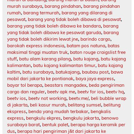
murah surabaya
,
barang pindahan
,
barang pindahan
rumah
,
barang termurah
,
barang yang dilarang di
pesawat
,
barang yang tidak boleh dibawa di pesawat
,
barang yang tidak boleh dibawa ke bandara
,
barang
yang tidak boleh dibawa ke pesawat garuda
,
barang
yang tidak boleh dikirim lewat jne
,
barindo cargo
,
barokah express indonesia
,
batam pos natuna
,
batas
maksimal tinggi muatan truk
,
baton rouge craigslist free
stuff
,
batu alam karang pilang
,
batu kajang
,
batu kajang
kalimantan
,
batu kajang kalimantan timur
,
batu kajang
kaltim
,
batu surabaya
,
batukajang
,
baubau post
,
bawa
mobil dari jakarta ke pontianak
,
baya jaya express
,
bayar tol berapa
,
beastars mangadex
,
beda pengiriman
cargo dan reguler
,
beetv apk me
,
beetv for ios
,
beetv hq
,
beetv ios
,
beetv not working
,
beetv.me/
,
beli bubble wrap
di jakarta
,
beli kasur murah
,
belitang sumsel
,
belitung
ekspress
,
benda yang mudah terbakar
,
bengkalis
express
,
bengkulu ekpres
,
bengkulu jakarta
,
benowo
surabaya barat
,
bentuk palet
,
berapa harga keramik per
dus
,
berapa hari pengiriman j&t dari jakarta ke