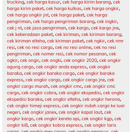
trucking
,
cek harga kasur
,
cek harga kirim barang
,
cek
harga kirim paket
,
cek harga kulkas
,
cek harga ongkir
,
cek harga ongkir jnt
,
cek harga paket
,
cek harga
pengiriman
,
cek harga pengiriman barang
,
cek ingkir
,
cek j nt
,
cek jasa pengiriman
,
cek kargo
,
cek kargo jne
,
cek keberadaan paket
,
cek kiriman
,
cek kiriman barang
,
cek kiriman elteha
,
cek kiriman paket
,
cek ngkir
,
cek nmr
resi
,
cek no resi cargo
,
cek no resi online
,
cek no resi
pengiriman
,
cek nomer resi
,
cek nomor pesanan
,
cek
ogkir
,
cek ongir
,
cek ongki
,
cek ongkir 2020
,
cek ongkir
agung cargo
,
cek ongkir anda express
,
cek ongkir
baraka
,
cek ongkir baraka cargo
,
cek ongkir baraka
express
,
cek ongkir cargo
,
cek ongkir cargo jne
,
cek
ongkir cargo murah
,
cek ongkir cmc
,
cek ongkir cmc
cargo
,
cek ongkir cobra
,
cek ongkir ekspedisi
,
cek ongkir
ekspedisi baraka
,
cek ongkir elteha
,
cek ongkir herona
,
cek ongkir himeji express
,
cek ongkir indah cargo ke luar
negeri
,
cek ongkir janex
,
cek ongkir kapal laut
,
cek
ongkir kargo
,
cek ongkir kereta api
,
cek ongkir kgp
,
cek
ongkir ki8
,
cek ongkir kobra express
,
cek ongkir laris
cargo
,
cek ongkir mex cargo
,
cek ongkir pegasus
,
cek