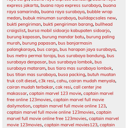
express jakarta
,
buana raya express surabaya
,
buana
raya samarinda
,
buana raya surabaya
,
bubble wrap
medan
,
bubuk minuman surabaya
,
buildapcsales new
,
bukti pengiriman
,
bukti pengiriman barang
,
bullhead
craigslist
,
bursa mobil sidoarjo kabupaten sidoarjo
,
burung kapasan
,
burung mandar batu
,
burung paling
murah
,
burung papasan
,
bus banjarmasin
palangkaraya
,
bus cargo
,
bus harapan jaya surabaya
,
bus metro permai toraja
,
bus surabaya bandung
,
bus
surabaya denpasar
,
bus surabaya lombok
,
bus
surabaya mataram
,
bus tiara mas surabaya lombok
,
bus titian mas surabaya
,
busa packing
,
butuh muatan
truk colt diesel
,
c3k resi
,
cahu
,
cairan mudah menyala
,
cairan mudah terbakar
,
cak resi
,
call center jne
makassar
,
captain marvel 123 movie
,
captain marvel
free online 123movies
,
captain marvel full movie
dailymotion
,
captain marvel full movie online 123
,
captain marvel full movie online 123movies
,
captain
marvel full movie online free 123movies
,
captain marvel
movie 123movies
,
captain marvel movies123
,
captain