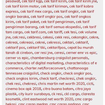
pesawat
,
cek tarif kgp
,
cek tarif kirim
,
cek tarif kirim jne
,
cek tarif kirim motor
,
cek tarif kiriman
,
cek tarif kobra
express
,
cek tarif mex cargo
,
cek tarif ongkir
,
cek tarif
ongkir baraka
,
cek tarif ongkir pos
,
cek tarif ongkos
kirim
,
cek tarif paket
,
cek tarif pengiriman
,
cek tarif
pengiriman barang
,
cek tarif semua ekspedisi
,
cek tarif
tam cargo
,
cek tarif.com
,
cek tariff
,
cek tesi
,
cek volume
jne
,
cek:resi
,
cekbresi
,
cekesi
,
cekk resi
,
cekongkir
,
cekre
,
cekreai
,
cekreasi
,
cekrei
,
cekressi
,
cektari
,
cektarif
,
cektarif pos
,
cektarif tiki
,
cektarifpos
,
cepat bu murah
tanah di cirebon
,
cer resi jne
,
ceresi
,
cerner emr vs epic
,
cerner vs epic
,
chambersburg craigslist personals
,
characteristics of digital marketing
,
characteristics of e
commerce
,
charter.net/forceconvert
,
chattanooga
tennessee craigslist
,
check ongkir
,
check ongkir pos
,
check ongkos kirim
,
check tarif
,
checkresi
,
chek ongkir
,
chek resi
,
chekresi
,
chris martin net worth 2020
,
cicti
,
cinema box apk 2018
,
citra buana batam
,
citra jaya
plastik
,
city kurir surabaya
,
ck resi
,
ckl cargo
,
claresta
kosmetik
,
clint eastwood net worth 2020
,
cmc cargo
bekasi
,
cmc cargo medan
,
cmc cargo padang
,
cmc