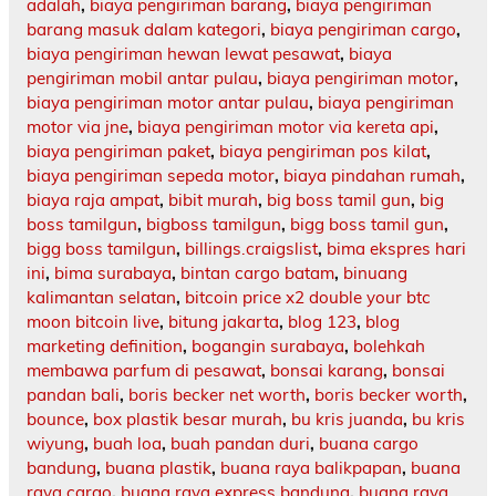
adalah
,
biaya pengiriman barang
,
biaya pengiriman
barang masuk dalam kategori
,
biaya pengiriman cargo
,
biaya pengiriman hewan lewat pesawat
,
biaya
pengiriman mobil antar pulau
,
biaya pengiriman motor
,
biaya pengiriman motor antar pulau
,
biaya pengiriman
motor via jne
,
biaya pengiriman motor via kereta api
,
biaya pengiriman paket
,
biaya pengiriman pos kilat
,
biaya pengiriman sepeda motor
,
biaya pindahan rumah
,
biaya raja ampat
,
bibit murah
,
big boss tamil gun
,
big
boss tamilgun
,
bigboss tamilgun
,
bigg boss tamil gun
,
bigg boss tamilgun
,
billings.craigslist
,
bima ekspres hari
ini
,
bima surabaya
,
bintan cargo batam
,
binuang
kalimantan selatan
,
bitcoin price x2 double your btc
moon bitcoin live
,
bitung jakarta
,
blog 123
,
blog
marketing definition
,
bogangin surabaya
,
bolehkah
membawa parfum di pesawat
,
bonsai karang
,
bonsai
pandan bali
,
boris becker net worth
,
boris becker worth
,
bounce
,
box plastik besar murah
,
bu kris juanda
,
bu kris
wiyung
,
buah loa
,
buah pandan duri
,
buana cargo
bandung
,
buana plastik
,
buana raya balikpapan
,
buana
raya cargo
,
buana raya express bandung
,
buana raya