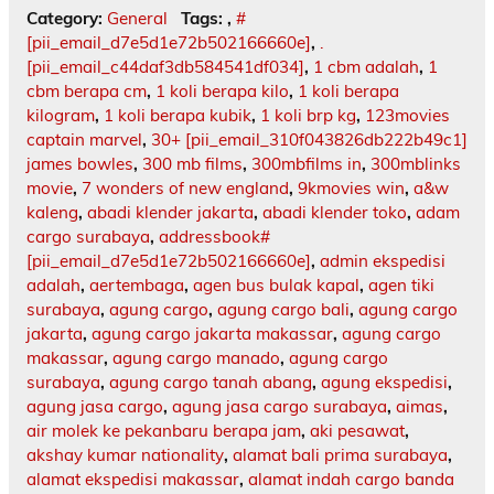
Category:
General
Tags:
,
#
[pii_email_d7e5d1e72b502166660e]
,
.
[pii_email_c44daf3db584541df034]
,
1 cbm adalah
,
1
cbm berapa cm
,
1 koli berapa kilo
,
1 koli berapa
kilogram
,
1 koli berapa kubik
,
1 koli brp kg
,
123movies
captain marvel
,
30+ [pii_email_310f043826db222b49c1]
james bowles
,
300 mb films
,
300mbfilms in
,
300mblinks
movie
,
7 wonders of new england
,
9kmovies win
,
a&w
kaleng
,
abadi klender jakarta
,
abadi klender toko
,
adam
cargo surabaya
,
addressbook#
[pii_email_d7e5d1e72b502166660e]
,
admin ekspedisi
adalah
,
aertembaga
,
agen bus bulak kapal
,
agen tiki
surabaya
,
agung cargo
,
agung cargo bali
,
agung cargo
jakarta
,
agung cargo jakarta makassar
,
agung cargo
makassar
,
agung cargo manado
,
agung cargo
surabaya
,
agung cargo tanah abang
,
agung ekspedisi
,
agung jasa cargo
,
agung jasa cargo surabaya
,
aimas
,
air molek ke pekanbaru berapa jam
,
aki pesawat
,
akshay kumar nationality
,
alamat bali prima surabaya
,
alamat ekspedisi makassar
,
alamat indah cargo banda