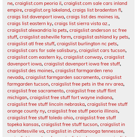
ne
,
craiglist.com peoria il
,
craiglist.com sale cars inland
empire
,
craiglist.org lakeland
,
craigs list bradenton fl
,
craigs list davenport iowa
,
craigs list des moines ia
,
craigs list eastern ky
,
craigs list sierra vista az.
,
craigslist alexandria la pets
,
craigslist anderson sc free
stuff
,
craigslist asheville farm
,
craigslist ashland ky pets
,
craigslist atl free stuff
,
craigslist burlington nc pets
,
craigslist cars for sale salisbury
,
craigslist cars tucson
,
craigslist com eastern ky
,
craigslist conway
,
craigslist
davenport iowa
,
craigslist davenport iowa free stuff
,
craigslist des moines
,
craigslist farmgarden reno
nevada
,
craigslist farmgarden sacramento
,
craigslist
farmgarden tucson
,
craigslist free pets in the nrv area
,
craigslist free sacramento
,
craigslist free stuff flint
michigan
,
craigslist free stuff fort wayne indiana
,
craigslist free stuff lincoln nebraska
,
craigslist free stuff
orange county ny
,
craigslist free stuff peoria illinois
,
craigslist free stuff toledo ohio
,
craigslist free stuff
topeka kansas
,
craigslist free stuff tucson
,
craigslist in
charlottesville va
,
craigslist in chattanooga tennessee
,