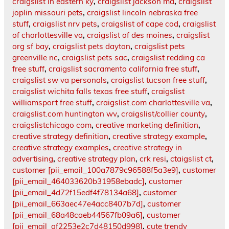
craigslist in eastern ky
,
craigslist jackson ma
,
craigslist
joplin missouri pets
,
craigslist lincoln nebraska free
stuff
,
craigslist nrv pets
,
craigslist of cape cod
,
craigslist
of charlottesville va
,
craigslist of des moines
,
craigslist
org sf bay
,
craigslist pets dayton
,
craigslist pets
greenville nc
,
craigslist pets sac
,
craigslist redding ca
free stuff
,
craigslist sacramento california free stuff
,
craigslist sw va personals
,
craigslist tucson free stuff
,
craigslist wichita falls texas free stuff
,
craigslist
williamsport free stuff
,
craigslist.com charlottesville va
,
craigslist.com huntington wv
,
craigslist/collier county
,
craigslistchicago com
,
creative marketing definition
,
creative strategy definition
,
creative strategy example
,
creative strategy examples
,
creative strategy in
advertising
,
creative strategy plan
,
crk resi
,
ctaigslist ct
,
customer [pii_email_100a7879c96588f5a3e9]
,
customer
[pii_email_464033620b31958ebadc]
,
customer
[pii_email_4d72f15edf4f78134a68]
,
customer
[pii_email_663aec47e4acc8407b7d]
,
customer
[pii_email_68a48caeb44567fb09a6]
,
customer
[pii_email_af2253e2c7d48150d998]
,
cute trendy