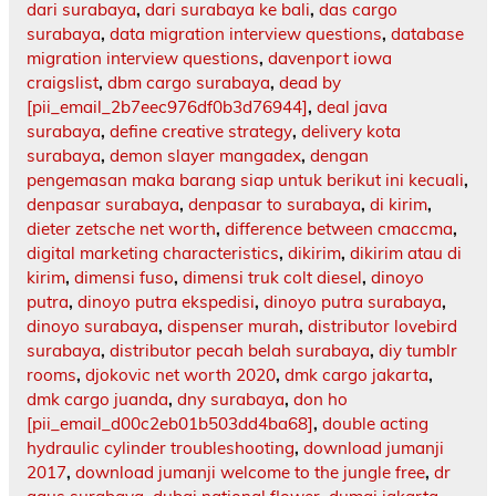
dari surabaya
,
dari surabaya ke bali
,
das cargo
surabaya
,
data migration interview questions
,
database
migration interview questions
,
davenport iowa
craigslist
,
dbm cargo surabaya
,
dead by
[pii_email_2b7eec976df0b3d76944]
,
deal java
surabaya
,
define creative strategy
,
delivery kota
surabaya
,
demon slayer mangadex
,
dengan
pengemasan maka barang siap untuk berikut ini kecuali
,
denpasar surabaya
,
denpasar to surabaya
,
di kirim
,
dieter zetsche net worth
,
difference between cmaccma
,
digital marketing characteristics
,
dikirim
,
dikirim atau di
kirim
,
dimensi fuso
,
dimensi truk colt diesel
,
dinoyo
putra
,
dinoyo putra ekspedisi
,
dinoyo putra surabaya
,
dinoyo surabaya
,
dispenser murah
,
distributor lovebird
surabaya
,
distributor pecah belah surabaya
,
diy tumblr
rooms
,
djokovic net worth 2020
,
dmk cargo jakarta
,
dmk cargo juanda
,
dny surabaya
,
don ho
[pii_email_d00c2eb01b503dd4ba68]
,
double acting
hydraulic cylinder troubleshooting
,
download jumanji
2017
,
download jumanji welcome to the jungle free
,
dr