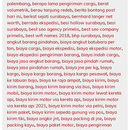
palembang
,
berapa lama pengiriman cargo
,
berat
volumetrik
,
berau tanjung redeb
,
berita bontang post
hari ini
,
berkat sejati surabaya
,
bernhard langer net
worth
,
berrada ekspedisi
,
besi hollow surabaya
,
besi
surabaya
,
best seo agency primelis
,
best seo company
primelis
,
best wifi names 2018
,
bhp surabaya
,
biaya
angkut barang pindahan
,
biaya angkut batubara per
ton
,
biaya cargo
,
biaya ekspedisi
,
biaya ekspedisi motor
,
biaya ekspedisi pengiriman barang
,
biaya indah cargo
,
biaya jasa angkut barang
,
biaya jasa pindah rumah
,
biaya jasa pindahan rumah
,
biaya jne per kg
,
biaya
kargo
,
biaya kargo barang
,
biaya kargo pesawat
,
biaya
ke labuan bajo
,
biaya ke raja ampat
,
biaya kirim
,
biaya
kirim barang
,
biaya kirim barang via bus
,
biaya kirim
mobil
,
biaya kirim motor
,
biaya kirim motor lewat kereta
api
,
biaya kirim motor via kereta api
,
biaya kirim motor
via kereta api 2021
,
biaya kirim motor via pelni
,
biaya
kirim paket
,
biaya kirim sepeda gunung via pos
,
biaya
kirim tiki
,
biaya ongkir jnt
,
biaya packing di jne
,
biaya
packing kayu
,
biaya paket motor
,
biaya pengiriman