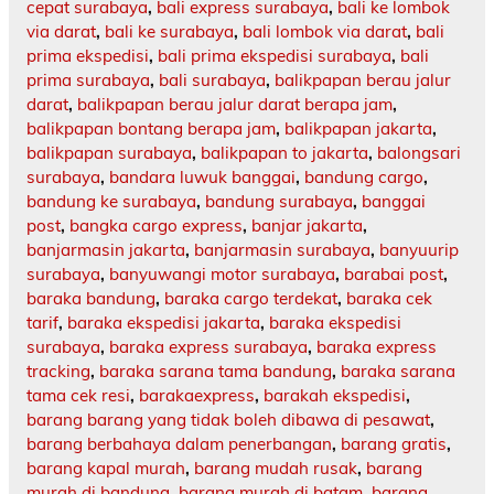
cepat surabaya
,
bali express surabaya
,
bali ke lombok
via darat
,
bali ke surabaya
,
bali lombok via darat
,
bali
prima ekspedisi
,
bali prima ekspedisi surabaya
,
bali
prima surabaya
,
bali surabaya
,
balikpapan berau jalur
darat
,
balikpapan berau jalur darat berapa jam
,
balikpapan bontang berapa jam
,
balikpapan jakarta
,
balikpapan surabaya
,
balikpapan to jakarta
,
balongsari
surabaya
,
bandara luwuk banggai
,
bandung cargo
,
bandung ke surabaya
,
bandung surabaya
,
banggai
post
,
bangka cargo express
,
banjar jakarta
,
banjarmasin jakarta
,
banjarmasin surabaya
,
banyuurip
surabaya
,
banyuwangi motor surabaya
,
barabai post
,
baraka bandung
,
baraka cargo terdekat
,
baraka cek
tarif
,
baraka ekspedisi jakarta
,
baraka ekspedisi
surabaya
,
baraka express surabaya
,
baraka express
tracking
,
baraka sarana tama bandung
,
baraka sarana
tama cek resi
,
barakaexpress
,
barakah ekspedisi
,
barang barang yang tidak boleh dibawa di pesawat
,
barang berbahaya dalam penerbangan
,
barang gratis
,
barang kapal murah
,
barang mudah rusak
,
barang
murah di bandung
,
barang murah di batam
,
barang