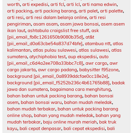
worth
,
arti expedisi
,
arti fcl
,
arti lcl
,
arti nama edwin
,
arti packing
,
arti packing barang
,
arti palet
,
arti palette
,
arti resi
,
arti resi dalam belanja online
,
arti resi
pengiriman
,
asam asam
,
asam jawa bonsai
,
asem asem
ikan laut
,
ashtabula craigslist free stuff
,
ask
[pii_email_fb8c1261650b9080b35d]
,
at&t
[pii_email_d0a63cbe54a837d74bfe]
,
atambua ntt
,
atlas
kalimantan
,
atlas pulau sulawesi
,
atlas sulawesi
,
atlas
sumatera
,
atychiphobia test
,
aup ekspedisi
,
auto
[pii_email_c6d4a2ee708a33bbc7c8]
,
awr cargo
,
awr
cargo jakarta
,
awr cargo padang
,
babysitter f95zone
,
background [pii_email_0a8939ddcfae0cc18e2e]
,
background [pii_email_f5252b236c4b61765b88]
,
badak
jawa dan sumatera
,
bagaimana cara menghitung
,
bahan bahan untuk packing barang
,
bahan bonsai
asem
,
bahan bonsai waru
,
bahan mudah meledak
,
bahan mudah terbakar
,
bahan untuk packing barang
online shop
,
bahan yang mudah meledak
,
bahan yang
mudah terbakar
,
baju online murah meriah
,
bak truk
kayu
,
bali cepat denpasar
,
bali cepat ekspedisi
,
bali