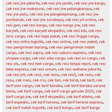
cek resi jne jakarta
,
cek resi jne jambi
,
cek resi jne kargo
,
cek resi jne makassar
,
cek resi jne palangkaraya
,
cek
resi jne palu
,
cek resi jne pangkalpinang
,
cek resi jne
pontianak
,
cek resi jne surabaya
,
cek resi jnt online
,
cek
resi jpm
,
cek resi kargo
,
cek resi kargo jne
,
cek resi
karyati
,
cek resi karyati ekspedisi
,
cek resi kib
,
cek resi
laris cargo
,
cek resi lega paket
,
cek resi lingga cargo
,
cek resi mitra logistik
,
cek resi online
,
cek resi paket
,
cek
resi pengiriman barang
,
cek resi pengiriman indah
cargo
,
cek resi sajira
,
cek resi sakura express
,
cek resi
shopee cargo
,
cek resi siba cargo
,
cek resi sn cargo
,
cek
resi sts
,
cek resi tam cargo
,
cek resi tanpa repot
,
cek resi
teba express
,
cek resi umum
,
cek resi wahana jakarta
,
cek resi.jnt
,
cek resii
,
cek resiu
,
cek resi]
,
cek reso
,
cek
resu
,
cek rresi
,
cek rrsi
,
cek tari
,
cek tarid
,
cek tarif
,
cek
tarif awr cargo
,
cek tarif baraka
,
cek tarif baraka sarana
tama
,
cek tarif cargo
,
cek tarif cargo garuda 2020
,
cek
tarif cargo jne
,
cek tarif ekspedisi
,
cek tarif elteha
,
cek
tarif expedisi
,
cek tarif herona
,
cek tarif herona express
,
cek tarif indah logistik
,
cek tarif kargo
,
cek tarif kargo