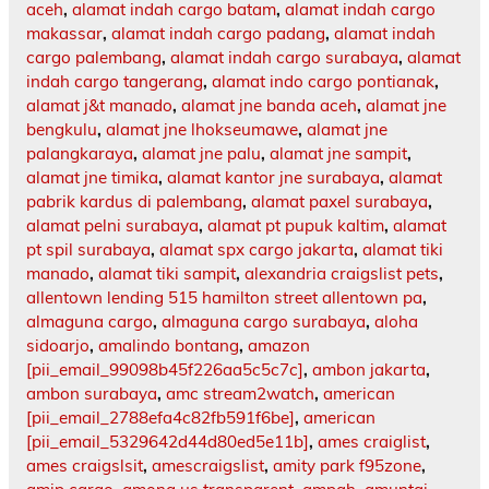
aceh
,
alamat indah cargo batam
,
alamat indah cargo
makassar
,
alamat indah cargo padang
,
alamat indah
cargo palembang
,
alamat indah cargo surabaya
,
alamat
indah cargo tangerang
,
alamat indo cargo pontianak
,
alamat j&t manado
,
alamat jne banda aceh
,
alamat jne
bengkulu
,
alamat jne lhokseumawe
,
alamat jne
palangkaraya
,
alamat jne palu
,
alamat jne sampit
,
alamat jne timika
,
alamat kantor jne surabaya
,
alamat
pabrik kardus di palembang
,
alamat paxel surabaya
,
alamat pelni surabaya
,
alamat pt pupuk kaltim
,
alamat
pt spil surabaya
,
alamat spx cargo jakarta
,
alamat tiki
manado
,
alamat tiki sampit
,
alexandria craigslist pets
,
allentown lending 515 hamilton street allentown pa
,
almaguna cargo
,
almaguna cargo surabaya
,
aloha
sidoarjo
,
amalindo bontang
,
amazon
[pii_email_99098b45f226aa5c5c7c]
,
ambon jakarta
,
ambon surabaya
,
amc stream2watch
,
american
[pii_email_2788efa4c82fb591f6be]
,
american
[pii_email_5329642d44d80ed5e11b]
,
ames craiglist
,
ames craigslsit
,
amescraigslist
,
amity park f95zone
,