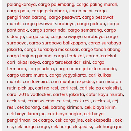
palangkaraya
,
cargo palembang
,
cargo paling murah
,
cargo palu
,
cargo pekanbaru
,
cargo pelni
,
cargo
pengiriman barang
,
cargo pesawat
,
cargo pesawat
murah
,
cargo pesawat surabaya
,
cargo pick up
,
cargo
pontianak
,
cargo samarinda
,
cargo semarang
,
cargo
sidoarjo
,
cargo solo
,
cargo sriwijaya surabaya
,
cargo
surabaya
,
cargo surabaya balikpapan
,
cargo surabaya
jakarta
,
cargo surabaya makassar
,
cargo tanah abang
,
cargo tanjung pinang
,
cargo terdekat
,
cargo terdekat
dari lokasi saya
,
cargo terdekat dari sini
,
cargo
termurah
,
cargo udara
,
cargo udara jakarta manado
,
cargo udara murah
,
cargo yogyakarta
,
cari kulkas
murah
,
cari lovebird
,
cari muatan expedisi
,
cari muatan
rutin pick up
,
cari no resi
,
cari resi
,
carlisle pa craigslist
,
carol 2015 vodlocker
,
carters jakarta
,
catur kayu murah
,
ccek resi
,
ccma vs cma
,
ce resi
,
ceck resi
,
ceckresi
,
cej
resi
,
cek barang
,
cek barang kiriman
,
cek biaya kirim
,
cek biaya kirim jne
,
cek biaya ongkir
,
cek biaya
pengiriman
,
cek cargo
,
cek cargo jne
,
cek ekspedisi
,
cek
esi
,
cek harga cargo
,
cek harga ekspedisi
,
cek harga jne