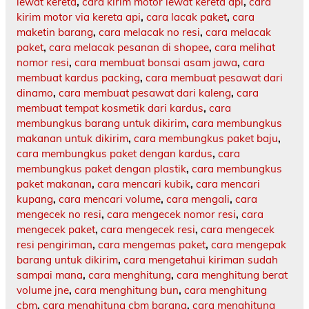
lewat kereta
,
cara kirim motor lewat kereta api
,
cara
kirim motor via kereta api
,
cara lacak paket
,
cara
maketin barang
,
cara melacak no resi
,
cara melacak
paket
,
cara melacak pesanan di shopee
,
cara melihat
nomor resi
,
cara membuat bonsai asam jawa
,
cara
membuat kardus packing
,
cara membuat pesawat dari
dinamo
,
cara membuat pesawat dari kaleng
,
cara
membuat tempat kosmetik dari kardus
,
cara
membungkus barang untuk dikirim
,
cara membungkus
makanan untuk dikirim
,
cara membungkus paket baju
,
cara membungkus paket dengan kardus
,
cara
membungkus paket dengan plastik
,
cara membungkus
paket makanan
,
cara mencari kubik
,
cara mencari
kupang
,
cara mencari volume
,
cara mengali
,
cara
mengecek no resi
,
cara mengecek nomor resi
,
cara
mengecek paket
,
cara mengecek resi
,
cara mengecek
resi pengiriman
,
cara mengemas paket
,
cara mengepak
barang untuk dikirim
,
cara mengetahui kiriman sudah
sampai mana
,
cara menghitung
,
cara menghitung berat
volume jne
,
cara menghitung bun
,
cara menghitung
cbm
,
cara menghitung cbm barang
,
cara menghitung