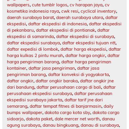
wallpapers
,
cute tumblr logos
,
cv harapan jaya
,
cv
kosmetika indonesia raya
,
cwk resi
,
cyclical inventory
,
daerah surabaya barat
,
daerah surabaya utara
,
daftar
ekspedisi
,
daftar ekspedisi di indonesia
,
daftar ekspedisi
di pekanbaru
,
daftar ekspedisi di pontianak
,
daftar
ekspedisi di samarinda
,
daftar ekspedisi di surabaya
,
daftar ekspedisi surabaya
,
daftar ekspedisi tujuan ntt
,
daftar expedisi di lombok
,
daftar harga ekspedisi
,
daftar
harga kulkas 2 pintu murah
,
daftar harga ongkir
,
daftar
harga pengiriman barang
,
daftar harga pengiriman
kontainer
,
daftar jasa pengiriman
,
daftar jasa
pengiriman barang
,
daftar konveksi di yogyakarta
,
daftar ongkir
,
daftar ongkir baraka
,
daftar ongkir jne
dari bandung
,
daftar perusahaan cargo di bali
,
daftar
perusahaan ekspedisi surabaya
,
daftar perusahaan
ekspedisi surabaya jakarta
,
daftar tarif jne dari
semarang
,
daftar tempat fitnes di banjarmasin
,
daily
bumps wallpaper
,
dakota cargo kota sby
,
dakota cargo
sidoarjo
,
dakota paket
,
dale mercer net worth
,
danau
agung surabaya
,
danau bingkuang
,
danau di surabaya
,