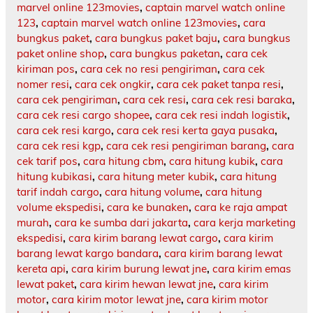
marvel online 123movies
,
captain marvel watch online
123
,
captain marvel watch online 123movies
,
cara
bungkus paket
,
cara bungkus paket baju
,
cara bungkus
paket online shop
,
cara bungkus paketan
,
cara cek
kiriman pos
,
cara cek no resi pengiriman
,
cara cek
nomer resi
,
cara cek ongkir
,
cara cek paket tanpa resi
,
cara cek pengiriman
,
cara cek resi
,
cara cek resi baraka
,
cara cek resi cargo shopee
,
cara cek resi indah logistik
,
cara cek resi kargo
,
cara cek resi kerta gaya pusaka
,
cara cek resi kgp
,
cara cek resi pengiriman barang
,
cara
cek tarif pos
,
cara hitung cbm
,
cara hitung kubik
,
cara
hitung kubikasi
,
cara hitung meter kubik
,
cara hitung
tarif indah cargo
,
cara hitung volume
,
cara hitung
volume ekspedisi
,
cara ke bunaken
,
cara ke raja ampat
murah
,
cara ke sumba dari jakarta
,
cara kerja marketing
ekspedisi
,
cara kirim barang lewat cargo
,
cara kirim
barang lewat kargo bandara
,
cara kirim barang lewat
kereta api
,
cara kirim burung lewat jne
,
cara kirim emas
lewat paket
,
cara kirim hewan lewat jne
,
cara kirim
motor
,
cara kirim motor lewat jne
,
cara kirim motor