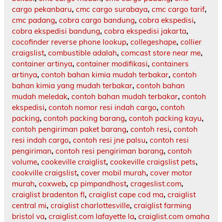
cargo pekanbaru
,
cmc cargo surabaya
,
cmc cargo tarif
,
cmc padang
,
cobra cargo bandung
,
cobra ekspedisi
,
cobra ekspedisi bandung
,
cobra ekspedisi jakarta
,
cocofinder reverse phone lookup
,
collegeshape
,
collier
craigslist
,
combustible adalah
,
comcast store near me
,
container artinya
,
container modifikasi
,
containers
artinya
,
contoh bahan kimia mudah terbakar
,
contoh
bahan kimia yang mudah terbakar
,
contoh bahan
mudah meledak
,
contoh bahan mudah terbakar
,
contoh
ekspedisi
,
contoh nomor resi indah cargo
,
contoh
packing
,
contoh packing barang
,
contoh packing kayu
,
contoh pengiriman paket barang
,
contoh resi
,
contoh
resi indah cargo
,
contoh resi jne palsu
,
contoh resi
pengiriman
,
contoh resi pengiriman barang
,
contoh
volume
,
cookeville craiglist
,
cookeville craigslist pets
,
cookville craigslist
,
cover mobil murah
,
cover motor
murah
,
coxweb
,
cp pimpandhost
,
crageslist.com
,
craiglist bradenton fl
,
craiglist cape cod ma
,
craiglist
central mi
,
craiglist charlottesville
,
craiglist farming
bristol va
,
craiglist.com lafayette la
,
craiglist.com omaha