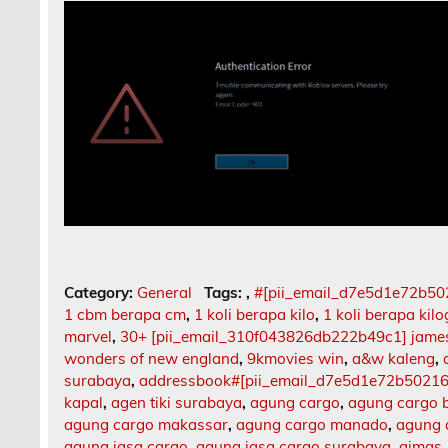
Category:
General
Tags:
,
#[pii_email_d7e5d1e72b5
1 cbm berapa cm
,
1 koli berapa kilo
,
1 koli berapa kil
marvel
,
30+ [pii_email_310f043826db222b49c1] jame
wonders of new england
,
9kmovies win
,
a&w kaleng
,
surabaya
,
addressbook#[pii_email_d7e5d1e72b5021
kapal
,
agen tiki surabaya
,
agung cargo
,
agung cargo b
agung cargo makassar
,
agung cargo manado
,
agung 
agung jasa cargo
,
agung jasa cargo surabaya
,
aimas