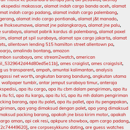
 ekspedisi makassar
,
alamat indah cargo banda aceh
,
alamat
amat indah cargo padang
,
alamat indah cargo palembang
,
ngerang
,
alamat indo cargo pontianak
,
alamat j&t manado
,
jne lhokseumawe
,
alamat jne palangkaraya
,
alamat jne palu
,
e surabaya
,
alamat pabrik kardus di palembang
,
alamat paxel
tim
,
alamat pt spil surabaya
,
alamat spx cargo jakarta
,
alamat
ets
,
allentown lending 515 hamilton street allentown pa
,
doarjo
,
amalindo bontang
,
amazon
mbon surabaya
,
amc stream2watch
,
american
ail_5329642d44d80ed5e11b]
,
ames craiglist
,
ames craigslsit
,
 us transparent
,
ampah
,
amuntai kalimantan
,
analysis
agassi net worth
,
angkutan barang bandung
,
angkutan utama
 wallpaper tumblr
,
antar jemput surabaya timur
,
anteraja
ekspedisi
,
apa itu cargo
,
apa itu cbm dalam pengiriman
,
apa itu
 itu fcl
,
apa itu kargo
,
apa itu lcl
,
apa itu mh dalam pengiriman
acking barang
,
apa itu palet
,
apa itu pallet
,
apa itu pengepakan
,
ngiriman
,
apa yang dimaksud dengan palet
,
apa yang dimaksud
imaksud packing barang
,
apakah jne bisa kirim motor
,
apakah
kargo aman
,
api cek resi
,
apkpure showbox
,
apm cargo padang
,
12c74449620]
,
are corpsesykkuno dating
,
are guess watches