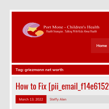
Health Strategies . Talking With Kids About Hea
Home
Tag:
griezmann net worth
How to Fix [pii_email_f14e615
March 13, 2022
Steffy Alen