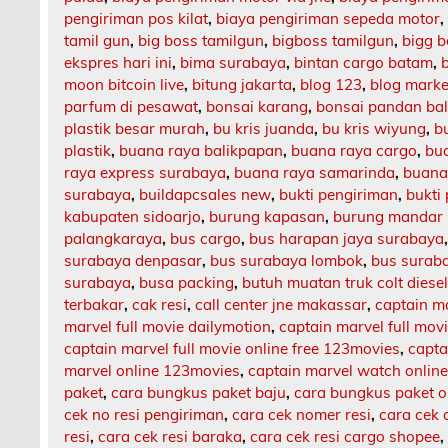
pengiriman pos kilat
,
biaya pengiriman sepeda motor
tamil gun
,
big boss tamilgun
,
bigboss tamilgun
,
bigg b
ekspres hari ini
,
bima surabaya
,
bintan cargo batam
,
moon bitcoin live
,
bitung jakarta
,
blog 123
,
blog market
parfum di pesawat
,
bonsai karang
,
bonsai pandan bal
plastik besar murah
,
bu kris juanda
,
bu kris wiyung
,
b
plastik
,
buana raya balikpapan
,
buana raya cargo
,
bu
raya express surabaya
,
buana raya samarinda
,
buana
surabaya
,
buildapcsales new
,
bukti pengiriman
,
bukti
kabupaten sidoarjo
,
burung kapasan
,
burung mandar 
palangkaraya
,
bus cargo
,
bus harapan jaya surabaya
surabaya denpasar
,
bus surabaya lombok
,
bus surab
surabaya
,
busa packing
,
butuh muatan truk colt diese
terbakar
,
cak resi
,
call center jne makassar
,
captain m
marvel full movie dailymotion
,
captain marvel full mov
captain marvel full movie online free 123movies
,
capta
marvel online 123movies
,
captain marvel watch onlin
paket
,
cara bungkus paket baju
,
cara bungkus paket o
cek no resi pengiriman
,
cara cek nomer resi
,
cara cek 
resi
,
cara cek resi baraka
,
cara cek resi cargo shopee