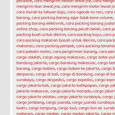
pesawat
,
cara mengirim hewan lewat jne
,
cara mengi
mengirim ikan lewat jne
,
cara mengirim motor lewat j
cara murah ke labuan bajo
,
cara ngecek no resi
,
cara 
barang
,
cara packing barang agar tidak kena volume
,
packing barang elektronik
,
cara packing barang jualan
online shop
,
cara packing barang pecah belah
,
cara p
packing buah untuk dikirim
,
cara packing kayu
,
cara 
cara packing makanan basah untuk dikirim
,
cara pack
makanan
,
cara packing pempek
,
cara packing tanam
cara paketin motor
,
cara pengiriman barang
,
cara pen
cargo adalah
,
cargo agung makassar
,
cargo antar pu
bandung jakarta
,
cargo bandung makassar
,
cargo ba
barang
,
cargo batam
,
cargo batam ke jakarta
,
cargo b
denpasar
,
cargo di bali
,
cargo di bandung
,
cargo di b
surabaya
,
cargo ekspedisi
,
cargo expedisi
,
cargo expr
cargo jakarta bali
,
cargo jakarta balikpapan
,
cargo ja
jakarta makassar
,
cargo jakarta manado
,
cargo jaka
cargo jakarta selatan
,
cargo jakarta surabaya
,
cargo 
cargo jombang
,
cargo juanda
,
cargo juanda surabaya
kediri
,
cargo lampung
,
cargo laut
,
cargo lion air sura
mataram
,
cargo medan
,
cargo medan jakarta
,
cargo m