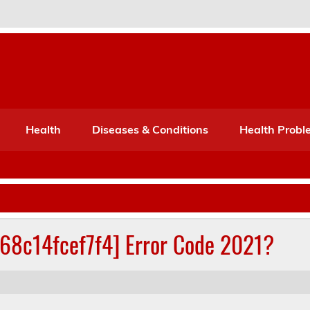
Port Mone – Children's Healt
lth
Health
Diseases & Conditions
Health Probl
268c14fcef7f4] Error Code 2021?