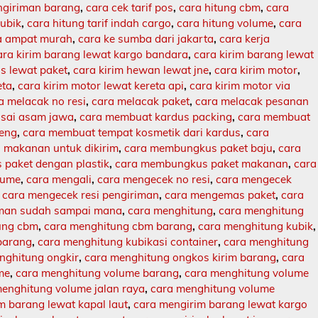
engiriman barang
,
cara cek tarif pos
,
cara hitung cbm
,
cara
kubik
,
cara hitung tarif indah cargo
,
cara hitung volume
,
cara
ja ampat murah
,
cara ke sumba dari jakarta
,
cara kerja
ara kirim barang lewat kargo bandara
,
cara kirim barang lewat
s lewat paket
,
cara kirim hewan lewat jne
,
cara kirim motor
,
eta
,
cara kirim motor lewat kereta api
,
cara kirim motor via
a melacak no resi
,
cara melacak paket
,
cara melacak pesanan
sai asam jawa
,
cara membuat kardus packing
,
cara membuat
leng
,
cara membuat tempat kosmetik dari kardus
,
cara
makanan untuk dikirim
,
cara membungkus paket baju
,
cara
paket dengan plastik
,
cara membungkus paket makanan
,
cara
lume
,
cara mengali
,
cara mengecek no resi
,
cara mengecek
,
cara mengecek resi pengiriman
,
cara mengemas paket
,
cara
iman sudah sampai mana
,
cara menghitung
,
cara menghitung
ung cbm
,
cara menghitung cbm barang
,
cara menghitung kubik
,
barang
,
cara menghitung kubikasi container
,
cara menghitung
nghitung ongkir
,
cara menghitung ongkos kirim barang
,
cara
me
,
cara menghitung volume barang
,
cara menghitung volume
enghitung volume jalan raya
,
cara menghitung volume
m barang lewat kapal laut
,
cara mengirim barang lewat kargo