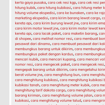
kerta gaya pusaka
,
cara cek resi kgp
,
cara cek resi p
hitung kubik
,
cara hitung kubikasi
,
cara hitung meter 
hitung volume ekspedisi
,
cara ke bunaken
,
cara ke ra
marketing ekspedisi
,
cara kirim barang lewat cargo
,
c
kereta api
,
cara kirim burung lewat jne
,
cara kirim ema
cara kirim motor lewat jne
,
cara kirim motor lewat ker
kereta api
,
cara lacak paket
,
cara maketin barang
,
car
di shopee
,
cara melihat nomor resi
,
cara membuat bon
pesawat dari dinamo
,
cara membuat pesawat dari ka
membungkus barang untuk dikirim
,
cara membungkus 
membungkus paket dengan kardus
,
cara membungkus 
mencari kubik
,
cara mencari kupang
,
cara mencari vo
nomor resi
,
cara mengecek paket
,
cara mengecek resi
mengepak barang untuk dikirim
,
cara mengetahui kir
berat volume jne
,
cara menghitung bun
,
cara menghit
cara menghitung kubikasi
,
cara menghitung kubikasi 
kubikasi tanah
,
cara menghitung meter kubik
,
cara me
menghitung tarif dakota cargo
,
cara menghitung volu
barang kiriman
,
cara menghitung volume jalan
,
cara m
kubikasi
,
cara menghitung volume talud
,
cara mengiri