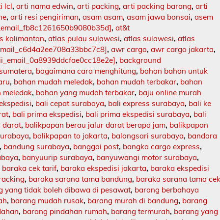
i lcl
,
arti nama edwin
,
arti packing
,
arti packing barang
,
arti
ne
,
arti resi pengiriman
,
asam asam
,
asam jawa bonsai
,
asem
i_email_fb8c1261650b9080b35d]
,
at&t
as kalimantan
,
atlas pulau sulawesi
,
atlas sulawesi
,
atlas
_email_c6d4a2ee708a33bbc7c8]
,
awr cargo
,
awr cargo jakarta
,
ii_email_0a8939ddcfae0cc18e2e]
,
background
 sumatera
,
bagaimana cara menghitung
,
bahan bahan untuk
aru
,
bahan mudah meledak
,
bahan mudah terbakar
,
bahan
 meledak
,
bahan yang mudah terbakar
,
baju online murah
 ekspedisi
,
bali cepat surabaya
,
bali express surabaya
,
bali ke
rat
,
bali prima ekspedisi
,
bali prima ekspedisi surabaya
,
bali
r darat
,
balikpapan berau jalur darat berapa jam
,
balikpapan
surabaya
,
balikpapan to jakarta
,
balongsari surabaya
,
bandara
,
bandung surabaya
,
banggai post
,
bangka cargo express
,
abaya
,
banyuurip surabaya
,
banyuwangi motor surabaya
,
,
baraka cek tarif
,
baraka ekspedisi jakarta
,
baraka ekspedisi
racking
,
baraka sarana tama bandung
,
baraka sarana tama ce
 yang tidak boleh dibawa di pesawat
,
barang berbahaya
ah
,
barang mudah rusak
,
barang murah di bandung
,
barang
dahan
,
barang pindahan rumah
,
barang termurah
,
barang yang