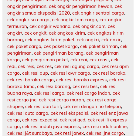
ongkir pengiriman
,
cek ongkir pengiriman hewan
,
cek
ongkir semua ekspedisi 2020
,
cek ongkir sentral cargo
,
cek ongkir sn cargo
,
cek ongkir tam cargo
,
cek ongkir
termurah
,
cek ongkir wahana
,
cek ongkir.com
,
cek
ongkir\
,
cek ongkit
,
cek ongkos kirim
,
cek ongkos kirim
barang
,
cek ongkos kirim paket
,
cek ongkri
,
cek onkir
,
cek paket cargo
,
cek paket kargo
,
cek paket kiriman
,
cek
pengiriman
,
cek pengiriman barang
,
cek pengiriman
kargo
,
cek pengiriman paket
,
cek reai
,
cek reasi
,
cek
redi
,
cek reis
,
cek res
,
cek resi agung cargo
,
cek resi apm
cargo
,
cek resi aup
,
cek resi awr cargo
,
cek resi baraka
,
cek resi baraka cargo
,
cek resi baraka express
,
cek resi
baraka tama
,
cek resi barang
,
cek resi bes
,
cek resi
buana raya
,
cek resi cargo
,
cek resi cargo indah
,
cek
resi cargo jne
,
cek resi cargo murah
,
cek resi cargo
shopee
,
cek resi dan tarif
,
cek resi dengan no telepon
,
cek resi duta cargo
,
cek resi ekspedisi
,
cek resi enz jawa
cargo
,
cek resi expedisi
,
cek resi ged
,
cek resi ili express
cargo
,
cek resi indah jaya express
,
cek resi indah online
,
cek resi j&t surabaya
,
cek resi janex
,
cek resi jne cargo
,