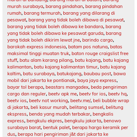
murah surabaya
,
barang pindahan
,
barang pindahan
rumah
,
barang termurah
,
barang yang dilarang di
pesawat
,
barang yang tidak boleh dibawa di pesawat
,
barang yang tidak boleh dibawa ke bandara
,
barang
yang tidak boleh dibawa ke pesawat garuda
,
barang
yang tidak boleh dikirim lewat jne
,
barindo cargo
,
barokah express indonesia
,
batam pos natuna
,
batas
maksimal tinggi muatan truk
,
baton rouge craigslist free
stuff
,
batu alam karang pilang
,
batu kajang
,
batu kajang
kalimantan
,
batu kajang kalimantan timur
,
batu kajang
kaltim
,
batu surabaya
,
batukajang
,
baubau post
,
bawa
mobil dari jakarta ke pontianak
,
baya jaya express
,
bayar tol berapa
,
beastars mangadex
,
beda pengiriman
cargo dan reguler
,
beetv apk me
,
beetv for ios
,
beetv hq
,
beetv ios
,
beetv not working
,
beetv.me/
,
beli bubble wrap
di jakarta
,
beli kasur murah
,
belitang sumsel
,
belitung
ekspress
,
benda yang mudah terbakar
,
bengkalis
express
,
bengkulu ekpres
,
bengkulu jakarta
,
benowo
surabaya barat
,
bentuk palet
,
berapa harga keramik per
dus
,
berapa hari pengiriman j&t dari jakarta ke