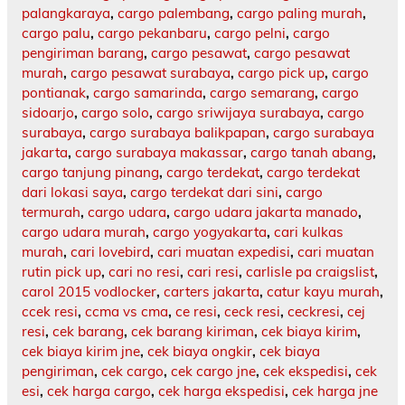
palangkaraya
,
cargo palembang
,
cargo paling murah
,
cargo palu
,
cargo pekanbaru
,
cargo pelni
,
cargo
pengiriman barang
,
cargo pesawat
,
cargo pesawat
murah
,
cargo pesawat surabaya
,
cargo pick up
,
cargo
pontianak
,
cargo samarinda
,
cargo semarang
,
cargo
sidoarjo
,
cargo solo
,
cargo sriwijaya surabaya
,
cargo
surabaya
,
cargo surabaya balikpapan
,
cargo surabaya
jakarta
,
cargo surabaya makassar
,
cargo tanah abang
,
cargo tanjung pinang
,
cargo terdekat
,
cargo terdekat
dari lokasi saya
,
cargo terdekat dari sini
,
cargo
termurah
,
cargo udara
,
cargo udara jakarta manado
,
cargo udara murah
,
cargo yogyakarta
,
cari kulkas
murah
,
cari lovebird
,
cari muatan expedisi
,
cari muatan
rutin pick up
,
cari no resi
,
cari resi
,
carlisle pa craigslist
,
carol 2015 vodlocker
,
carters jakarta
,
catur kayu murah
,
ccek resi
,
ccma vs cma
,
ce resi
,
ceck resi
,
ceckresi
,
cej
resi
,
cek barang
,
cek barang kiriman
,
cek biaya kirim
,
cek biaya kirim jne
,
cek biaya ongkir
,
cek biaya
pengiriman
,
cek cargo
,
cek cargo jne
,
cek ekspedisi
,
cek
esi
,
cek harga cargo
,
cek harga ekspedisi
,
cek harga jne