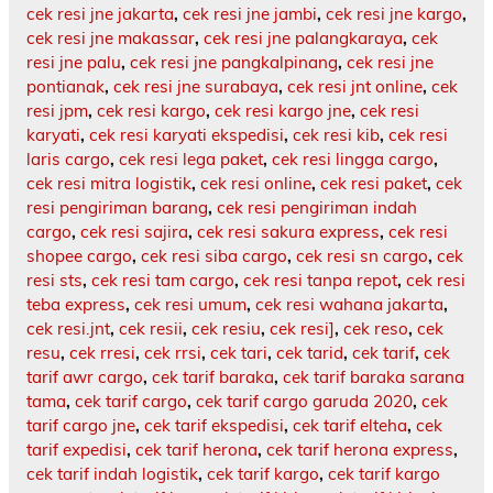
cek resi jne jakarta
,
cek resi jne jambi
,
cek resi jne kargo
,
cek resi jne makassar
,
cek resi jne palangkaraya
,
cek
resi jne palu
,
cek resi jne pangkalpinang
,
cek resi jne
pontianak
,
cek resi jne surabaya
,
cek resi jnt online
,
cek
resi jpm
,
cek resi kargo
,
cek resi kargo jne
,
cek resi
karyati
,
cek resi karyati ekspedisi
,
cek resi kib
,
cek resi
laris cargo
,
cek resi lega paket
,
cek resi lingga cargo
,
cek resi mitra logistik
,
cek resi online
,
cek resi paket
,
cek
resi pengiriman barang
,
cek resi pengiriman indah
cargo
,
cek resi sajira
,
cek resi sakura express
,
cek resi
shopee cargo
,
cek resi siba cargo
,
cek resi sn cargo
,
cek
resi sts
,
cek resi tam cargo
,
cek resi tanpa repot
,
cek resi
teba express
,
cek resi umum
,
cek resi wahana jakarta
,
cek resi.jnt
,
cek resii
,
cek resiu
,
cek resi]
,
cek reso
,
cek
resu
,
cek rresi
,
cek rrsi
,
cek tari
,
cek tarid
,
cek tarif
,
cek
tarif awr cargo
,
cek tarif baraka
,
cek tarif baraka sarana
tama
,
cek tarif cargo
,
cek tarif cargo garuda 2020
,
cek
tarif cargo jne
,
cek tarif ekspedisi
,
cek tarif elteha
,
cek
tarif expedisi
,
cek tarif herona
,
cek tarif herona express
,
cek tarif indah logistik
,
cek tarif kargo
,
cek tarif kargo