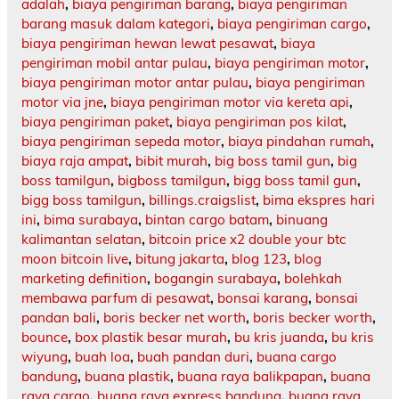
adalah
,
biaya pengiriman barang
,
biaya pengiriman
barang masuk dalam kategori
,
biaya pengiriman cargo
,
biaya pengiriman hewan lewat pesawat
,
biaya
pengiriman mobil antar pulau
,
biaya pengiriman motor
,
biaya pengiriman motor antar pulau
,
biaya pengiriman
motor via jne
,
biaya pengiriman motor via kereta api
,
biaya pengiriman paket
,
biaya pengiriman pos kilat
,
biaya pengiriman sepeda motor
,
biaya pindahan rumah
,
biaya raja ampat
,
bibit murah
,
big boss tamil gun
,
big
boss tamilgun
,
bigboss tamilgun
,
bigg boss tamil gun
,
bigg boss tamilgun
,
billings.craigslist
,
bima ekspres hari
ini
,
bima surabaya
,
bintan cargo batam
,
binuang
kalimantan selatan
,
bitcoin price x2 double your btc
moon bitcoin live
,
bitung jakarta
,
blog 123
,
blog
marketing definition
,
bogangin surabaya
,
bolehkah
membawa parfum di pesawat
,
bonsai karang
,
bonsai
pandan bali
,
boris becker net worth
,
boris becker worth
,
bounce
,
box plastik besar murah
,
bu kris juanda
,
bu kris
wiyung
,
buah loa
,
buah pandan duri
,
buana cargo
bandung
,
buana plastik
,
buana raya balikpapan
,
buana
raya cargo
,
buana raya express bandung
,
buana raya