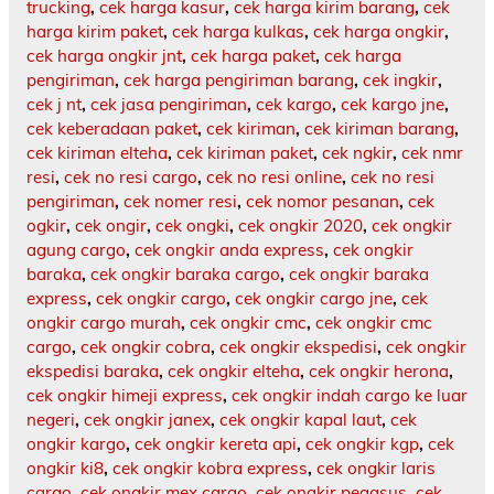
trucking
,
cek harga kasur
,
cek harga kirim barang
,
cek
harga kirim paket
,
cek harga kulkas
,
cek harga ongkir
,
cek harga ongkir jnt
,
cek harga paket
,
cek harga
pengiriman
,
cek harga pengiriman barang
,
cek ingkir
,
cek j nt
,
cek jasa pengiriman
,
cek kargo
,
cek kargo jne
,
cek keberadaan paket
,
cek kiriman
,
cek kiriman barang
,
cek kiriman elteha
,
cek kiriman paket
,
cek ngkir
,
cek nmr
resi
,
cek no resi cargo
,
cek no resi online
,
cek no resi
pengiriman
,
cek nomer resi
,
cek nomor pesanan
,
cek
ogkir
,
cek ongir
,
cek ongki
,
cek ongkir 2020
,
cek ongkir
agung cargo
,
cek ongkir anda express
,
cek ongkir
baraka
,
cek ongkir baraka cargo
,
cek ongkir baraka
express
,
cek ongkir cargo
,
cek ongkir cargo jne
,
cek
ongkir cargo murah
,
cek ongkir cmc
,
cek ongkir cmc
cargo
,
cek ongkir cobra
,
cek ongkir ekspedisi
,
cek ongkir
ekspedisi baraka
,
cek ongkir elteha
,
cek ongkir herona
,
cek ongkir himeji express
,
cek ongkir indah cargo ke luar
negeri
,
cek ongkir janex
,
cek ongkir kapal laut
,
cek
ongkir kargo
,
cek ongkir kereta api
,
cek ongkir kgp
,
cek
ongkir ki8
,
cek ongkir kobra express
,
cek ongkir laris
cargo
,
cek ongkir mex cargo
,
cek ongkir pegasus
,
cek