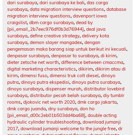
dari surabaya
,
dari surabaya ke bali
,
das cargo
surabaya
,
data migration interview questions
,
database
migration interview questions
,
davenport iowa
craigslist
,
dbm cargo surabaya
,
dead by
[pii_email_2b7eec976df0b3d76944]
,
deal java
surabaya
,
define creative strategy
,
delivery kota
surabaya
,
demon slayer mangadex
,
dengan
pengemasan maka barang siap untuk berikut ini kecuali
,
denpasar surabaya
,
denpasar to surabaya
,
di kirim
,
dieter zetsche net worth
,
difference between cmaccma
,
digital marketing characteristics
,
dikirim
,
dikirim atau di
kirim
,
dimensi fuso
,
dimensi truk colt diesel
,
dinoyo
putra
,
dinoyo putra ekspedisi
,
dinoyo putra surabaya
,
dinoyo surabaya
,
dispenser murah
,
distributor lovebird
surabaya
,
distributor pecah belah surabaya
,
diy tumblr
rooms
,
djokovic net worth 2020
,
dmk cargo jakarta
,
dmk cargo juanda
,
dny surabaya
,
don ho
[pii_email_d00c2eb01b503dd4ba68]
,
double acting
hydraulic cylinder troubleshooting
,
download jumanji
2017
,
download jumanji welcome to the jungle free
,
dr