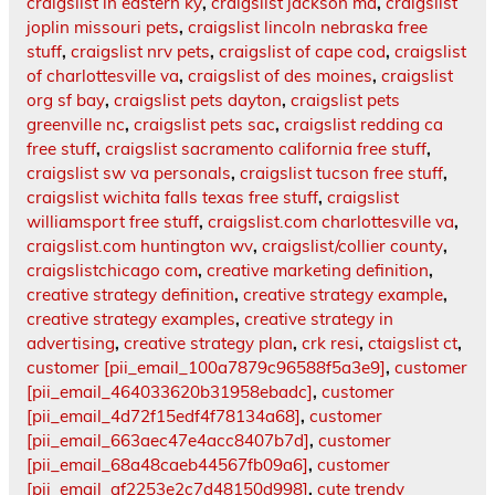
craigslist in eastern ky
,
craigslist jackson ma
,
craigslist
joplin missouri pets
,
craigslist lincoln nebraska free
stuff
,
craigslist nrv pets
,
craigslist of cape cod
,
craigslist
of charlottesville va
,
craigslist of des moines
,
craigslist
org sf bay
,
craigslist pets dayton
,
craigslist pets
greenville nc
,
craigslist pets sac
,
craigslist redding ca
free stuff
,
craigslist sacramento california free stuff
,
craigslist sw va personals
,
craigslist tucson free stuff
,
craigslist wichita falls texas free stuff
,
craigslist
williamsport free stuff
,
craigslist.com charlottesville va
,
craigslist.com huntington wv
,
craigslist/collier county
,
craigslistchicago com
,
creative marketing definition
,
creative strategy definition
,
creative strategy example
,
creative strategy examples
,
creative strategy in
advertising
,
creative strategy plan
,
crk resi
,
ctaigslist ct
,
customer [pii_email_100a7879c96588f5a3e9]
,
customer
[pii_email_464033620b31958ebadc]
,
customer
[pii_email_4d72f15edf4f78134a68]
,
customer
[pii_email_663aec47e4acc8407b7d]
,
customer
[pii_email_68a48caeb44567fb09a6]
,
customer
[pii_email_af2253e2c7d48150d998]
,
cute trendy