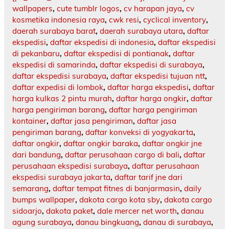
wallpapers
,
cute tumblr logos
,
cv harapan jaya
,
cv
kosmetika indonesia raya
,
cwk resi
,
cyclical inventory
,
daerah surabaya barat
,
daerah surabaya utara
,
daftar
ekspedisi
,
daftar ekspedisi di indonesia
,
daftar ekspedisi
di pekanbaru
,
daftar ekspedisi di pontianak
,
daftar
ekspedisi di samarinda
,
daftar ekspedisi di surabaya
,
daftar ekspedisi surabaya
,
daftar ekspedisi tujuan ntt
,
daftar expedisi di lombok
,
daftar harga ekspedisi
,
daftar
harga kulkas 2 pintu murah
,
daftar harga ongkir
,
daftar
harga pengiriman barang
,
daftar harga pengiriman
kontainer
,
daftar jasa pengiriman
,
daftar jasa
pengiriman barang
,
daftar konveksi di yogyakarta
,
daftar ongkir
,
daftar ongkir baraka
,
daftar ongkir jne
dari bandung
,
daftar perusahaan cargo di bali
,
daftar
perusahaan ekspedisi surabaya
,
daftar perusahaan
ekspedisi surabaya jakarta
,
daftar tarif jne dari
semarang
,
daftar tempat fitnes di banjarmasin
,
daily
bumps wallpaper
,
dakota cargo kota sby
,
dakota cargo
sidoarjo
,
dakota paket
,
dale mercer net worth
,
danau
agung surabaya
,
danau bingkuang
,
danau di surabaya
,