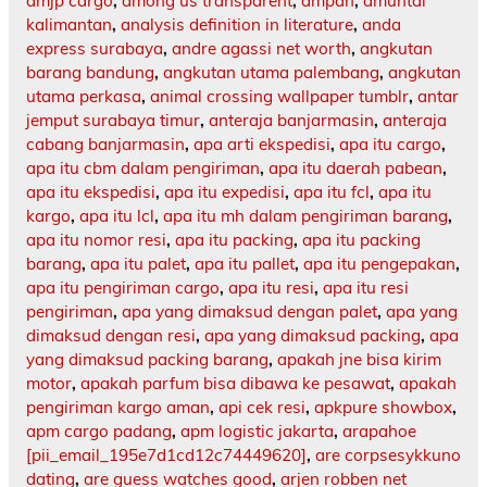
amjp cargo
,
among us transparent
,
ampah
,
amuntai
kalimantan
,
analysis definition in literature
,
anda
express surabaya
,
andre agassi net worth
,
angkutan
barang bandung
,
angkutan utama palembang
,
angkutan
utama perkasa
,
animal crossing wallpaper tumblr
,
antar
jemput surabaya timur
,
anteraja banjarmasin
,
anteraja
cabang banjarmasin
,
apa arti ekspedisi
,
apa itu cargo
,
apa itu cbm dalam pengiriman
,
apa itu daerah pabean
,
apa itu ekspedisi
,
apa itu expedisi
,
apa itu fcl
,
apa itu
kargo
,
apa itu lcl
,
apa itu mh dalam pengiriman barang
,
apa itu nomor resi
,
apa itu packing
,
apa itu packing
barang
,
apa itu palet
,
apa itu pallet
,
apa itu pengepakan
,
apa itu pengiriman cargo
,
apa itu resi
,
apa itu resi
pengiriman
,
apa yang dimaksud dengan palet
,
apa yang
dimaksud dengan resi
,
apa yang dimaksud packing
,
apa
yang dimaksud packing barang
,
apakah jne bisa kirim
motor
,
apakah parfum bisa dibawa ke pesawat
,
apakah
pengiriman kargo aman
,
api cek resi
,
apkpure showbox
,
apm cargo padang
,
apm logistic jakarta
,
arapahoe
[pii_email_195e7d1cd12c74449620]
,
are corpsesykkuno
dating
,
are guess watches good
,
arjen robben net