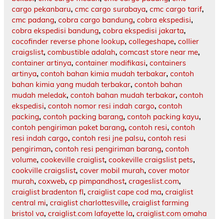
cargo pekanbaru
,
cmc cargo surabaya
,
cmc cargo tarif
,
cmc padang
,
cobra cargo bandung
,
cobra ekspedisi
,
cobra ekspedisi bandung
,
cobra ekspedisi jakarta
,
cocofinder reverse phone lookup
,
collegeshape
,
collier
craigslist
,
combustible adalah
,
comcast store near me
,
container artinya
,
container modifikasi
,
containers
artinya
,
contoh bahan kimia mudah terbakar
,
contoh
bahan kimia yang mudah terbakar
,
contoh bahan
mudah meledak
,
contoh bahan mudah terbakar
,
contoh
ekspedisi
,
contoh nomor resi indah cargo
,
contoh
packing
,
contoh packing barang
,
contoh packing kayu
,
contoh pengiriman paket barang
,
contoh resi
,
contoh
resi indah cargo
,
contoh resi jne palsu
,
contoh resi
pengiriman
,
contoh resi pengiriman barang
,
contoh
volume
,
cookeville craiglist
,
cookeville craigslist pets
,
cookville craigslist
,
cover mobil murah
,
cover motor
murah
,
coxweb
,
cp pimpandhost
,
crageslist.com
,
craiglist bradenton fl
,
craiglist cape cod ma
,
craiglist
central mi
,
craiglist charlottesville
,
craiglist farming
bristol va
,
craiglist.com lafayette la
,
craiglist.com omaha