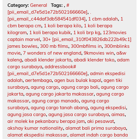
Category:
General
Tags:
,
#
[pii_email_d7e5d1e72b502166660e]
,
.
[pii_email_c44daf3db584541df034]
,
1 cbm adalah
,
1
cbm berapa cm
,
1 koli berapa kilo
,
1 koli berapa
kilogram
,
1 koli berapa kubik
,
1 koli brp kg
,
123movies
captain marvel
,
30+ [pii_email_310f043826db222b49c1]
james bowles
,
300 mb films
,
300mbfilms in
,
300mblinks
movie
,
7 wonders of new england
,
9kmovies win
,
a&w
kaleng
,
abadi klender jakarta
,
abadi klender toko
,
adam
cargo surabaya
,
addressbook#
[pii_email_d7e5d1e72b502166660e]
,
admin ekspedisi
adalah
,
aertembaga
,
agen bus bulak kapal
,
agen tiki
surabaya
,
agung cargo
,
agung cargo bali
,
agung cargo
jakarta
,
agung cargo jakarta makassar
,
agung cargo
makassar
,
agung cargo manado
,
agung cargo
surabaya
,
agung cargo tanah abang
,
agung ekspedisi
,
agung jasa cargo
,
agung jasa cargo surabaya
,
aimas
,
air molek ke pekanbaru berapa jam
,
aki pesawat
,
akshay kumar nationality
,
alamat bali prima surabaya
,
alamat ekspedisi makassar
,
alamat indah cargo banda