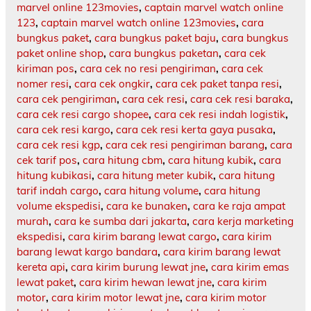
marvel online 123movies
,
captain marvel watch online
123
,
captain marvel watch online 123movies
,
cara
bungkus paket
,
cara bungkus paket baju
,
cara bungkus
paket online shop
,
cara bungkus paketan
,
cara cek
kiriman pos
,
cara cek no resi pengiriman
,
cara cek
nomer resi
,
cara cek ongkir
,
cara cek paket tanpa resi
,
cara cek pengiriman
,
cara cek resi
,
cara cek resi baraka
,
cara cek resi cargo shopee
,
cara cek resi indah logistik
,
cara cek resi kargo
,
cara cek resi kerta gaya pusaka
,
cara cek resi kgp
,
cara cek resi pengiriman barang
,
cara
cek tarif pos
,
cara hitung cbm
,
cara hitung kubik
,
cara
hitung kubikasi
,
cara hitung meter kubik
,
cara hitung
tarif indah cargo
,
cara hitung volume
,
cara hitung
volume ekspedisi
,
cara ke bunaken
,
cara ke raja ampat
murah
,
cara ke sumba dari jakarta
,
cara kerja marketing
ekspedisi
,
cara kirim barang lewat cargo
,
cara kirim
barang lewat kargo bandara
,
cara kirim barang lewat
kereta api
,
cara kirim burung lewat jne
,
cara kirim emas
lewat paket
,
cara kirim hewan lewat jne
,
cara kirim
motor
,
cara kirim motor lewat jne
,
cara kirim motor