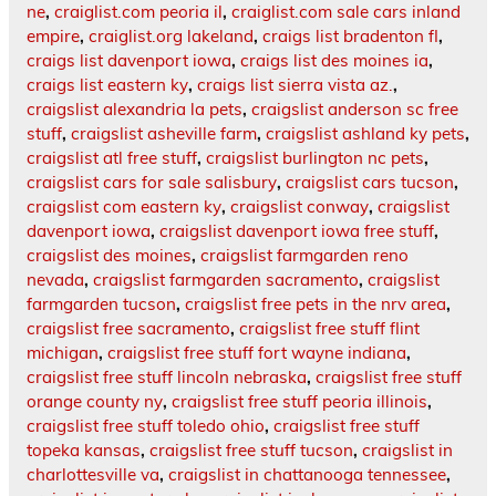
ne
,
craiglist.com peoria il
,
craiglist.com sale cars inland
empire
,
craiglist.org lakeland
,
craigs list bradenton fl
,
craigs list davenport iowa
,
craigs list des moines ia
,
craigs list eastern ky
,
craigs list sierra vista az.
,
craigslist alexandria la pets
,
craigslist anderson sc free
stuff
,
craigslist asheville farm
,
craigslist ashland ky pets
,
craigslist atl free stuff
,
craigslist burlington nc pets
,
craigslist cars for sale salisbury
,
craigslist cars tucson
,
craigslist com eastern ky
,
craigslist conway
,
craigslist
davenport iowa
,
craigslist davenport iowa free stuff
,
craigslist des moines
,
craigslist farmgarden reno
nevada
,
craigslist farmgarden sacramento
,
craigslist
farmgarden tucson
,
craigslist free pets in the nrv area
,
craigslist free sacramento
,
craigslist free stuff flint
michigan
,
craigslist free stuff fort wayne indiana
,
craigslist free stuff lincoln nebraska
,
craigslist free stuff
orange county ny
,
craigslist free stuff peoria illinois
,
craigslist free stuff toledo ohio
,
craigslist free stuff
topeka kansas
,
craigslist free stuff tucson
,
craigslist in
charlottesville va
,
craigslist in chattanooga tennessee
,