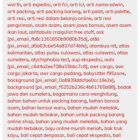
worth
,
arti expedisi
,
arti fcl
,
arti lcl
,
arti nama edwin
,
arti packing
,
arti packing barang
,
arti palet
,
arti palette
,
arti resi
,
arti resi dalam belanja online
,
arti resi
pengiriman
,
asam asam
,
asam jawa bonsai
,
asem asem
ikan laut
,
ashtabula craigslist free stuff
,
ask
[pii_email_fb8c1261650b9080b35d]
,
at&t
[pii_email_d0a63cbe54a837d74bfe]
,
atambua ntt
,
atlas
kalimantan
,
atlas pulau sulawesi
,
atlas sulawesi
,
atlas
sumatera
,
atychiphobia test
,
aup ekspedisi
,
auto
[pii_email_c6d4a2ee708a33bbc7c8]
,
awr cargo
,
awr
cargo jakarta
,
awr cargo padang
,
babysitter f95zone
,
background [pii_email_0a8939ddcfae0cc18e2e]
,
background [pii_email_f5252b236c4b61765b88]
,
badak
jawa dan sumatera
,
bagaimana cara menghitung
,
bahan bahan untuk packing barang
,
bahan bonsai
asem
,
bahan bonsai waru
,
bahan mudah meledak
,
bahan mudah terbakar
,
bahan untuk packing barang
online shop
,
bahan yang mudah meledak
,
bahan yang
mudah terbakar
,
baju online murah meriah
,
bak truk
kayu
,
bali cepat denpasar
,
bali cepat ekspedisi
,
bali