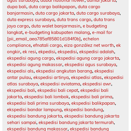
agus surabaya
,
dubai national flower
,
dumai jakarta
,
dupa bali
,
duta cargo balikpapan
,
duta cargo
banjarmasin
,
duta cargo jakarta
,
duta cargo surabaya
,
duta express surabaya
,
duta trans cargo
,
duta trans
jaya cargo
,
duta walet banjarmasin
,
e budgeting
langkat
,
e-budgeting kabupaten malang
,
e-mail for
[pii_email_aea785af85801d184f0b]
,
echelon
compliance
,
efnatali cargo
,
eiza gonzález net worth
,
ek
ongkir
,
ek resi
,
ekpedisi
,
ekspedisi
,
ekspedisi adalah
,
ekspedisi agung cargo
,
ekspedisi agung cargo jakarta
,
ekspedisi agung makassar
,
ekspedisi agus surabaya
,
ekspedisi als
,
ekspedisi angkutan barang
,
ekspedisi
antar pulau
,
ekspedisi artinya
,
ekspedisi atlas
,
ekspedisi
atlas surabaya
,
ekspedisi aviatama
,
ekspedisi awr
,
ekspedisi bali
,
ekspedisi bali cepat
,
ekspedisi bali
jakarta
,
ekspedisi bali lombok
,
ekspedisi bali prima
,
ekspedisi bali prima surabaya
,
ekspedisi balikpapan
,
ekspedisi bandar lampung
,
ekspedisi bandung
,
ekspedisi bandung jakarta
,
ekspedisi bandung jakarta
sehari sampai
,
ekspedisi bandung jakarta termurah
,
ekspedisi bandung makassar
,
ekspedisi bandung