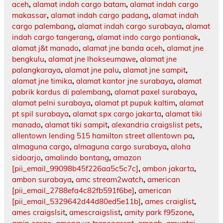
aceh
,
alamat indah cargo batam
,
alamat indah cargo
makassar
,
alamat indah cargo padang
,
alamat indah
cargo palembang
,
alamat indah cargo surabaya
,
alamat
indah cargo tangerang
,
alamat indo cargo pontianak
,
alamat j&t manado
,
alamat jne banda aceh
,
alamat jne
bengkulu
,
alamat jne lhokseumawe
,
alamat jne
palangkaraya
,
alamat jne palu
,
alamat jne sampit
,
alamat jne timika
,
alamat kantor jne surabaya
,
alamat
pabrik kardus di palembang
,
alamat paxel surabaya
,
alamat pelni surabaya
,
alamat pt pupuk kaltim
,
alamat
pt spil surabaya
,
alamat spx cargo jakarta
,
alamat tiki
manado
,
alamat tiki sampit
,
alexandria craigslist pets
,
allentown lending 515 hamilton street allentown pa
,
almaguna cargo
,
almaguna cargo surabaya
,
aloha
sidoarjo
,
amalindo bontang
,
amazon
[pii_email_99098b45f226aa5c5c7c]
,
ambon jakarta
,
ambon surabaya
,
amc stream2watch
,
american
[pii_email_2788efa4c82fb591f6be]
,
american
[pii_email_5329642d44d80ed5e11b]
,
ames craiglist
,
ames craigslsit
,
amescraigslist
,
amity park f95zone
,