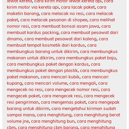
lewat kereta
,
cara kirim motor lewat kereta api
,
cara
kirim motor via kereta api
,
cara lacak paket
,
cara
maketin barang
,
cara melacak no resi
,
cara melacak
paket
,
cara melacak pesanan di shopee
,
cara melihat
nomor resi
,
cara membuat bonsai asam jawa
,
cara
membuat kardus packing
,
cara membuat pesawat dari
dinamo
,
cara membuat pesawat dari kaleng
,
cara
membuat tempat kosmetik dari kardus
,
cara
membungkus barang untuk dikirim
,
cara membungkus
makanan untuk dikirim
,
cara membungkus paket baju
,
cara membungkus paket dengan kardus
,
cara
membungkus paket dengan plastik
,
cara membungkus
paket makanan
,
cara mencari kubik
,
cara mencari
kupang
,
cara mencari volume
,
cara mengali
,
cara
mengecek no resi
,
cara mengecek nomor resi
,
cara
mengecek paket
,
cara mengecek resi
,
cara mengecek
resi pengiriman
,
cara mengemas paket
,
cara mengepak
barang untuk dikirim
,
cara mengetahui kiriman sudah
sampai mana
,
cara menghitung
,
cara menghitung berat
volume jne
,
cara menghitung bun
,
cara menghitung
cbm
,
cara menghitung cbm barang
,
cara menghitung