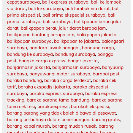
cepat surabaya
,
bali express surabaya
,
bali ke lombok
via darat
,
bali ke surabaya
,
bali lombok via darat
,
bali
prima ekspedisi
,
bali prima ekspedisi surabaya
,
bali
prima surabaya
,
bali surabaya
,
balikpapan berau jalur
darat
,
balikpapan berau jalur darat berapa jam
,
balikpapan bontang berapa jam
,
balikpapan jakarta
,
balikpapan surabaya
,
balikpapan to jakarta
,
balongsari
surabaya
,
bandara luwuk banggai
,
bandung cargo
,
bandung ke surabaya
,
bandung surabaya
,
banggai
post
,
bangka cargo express
,
banjar jakarta
,
banjarmasin jakarta
,
banjarmasin surabaya
,
banyuurip
surabaya
,
banyuwangi motor surabaya
,
barabai post
,
baraka bandung
,
baraka cargo terdekat
,
baraka cek
tarif
,
baraka ekspedisi jakarta
,
baraka ekspedisi
surabaya
,
baraka express surabaya
,
baraka express
tracking
,
baraka sarana tama bandung
,
baraka sarana
tama cek resi
,
barakaexpress
,
barakah ekspedisi
,
barang barang yang tidak boleh dibawa di pesawat
,
barang berbahaya dalam penerbangan
,
barang gratis
,
barang kapal murah
,
barang mudah rusak
,
barang
murah di bandung
,
barang murah di batam
,
barang