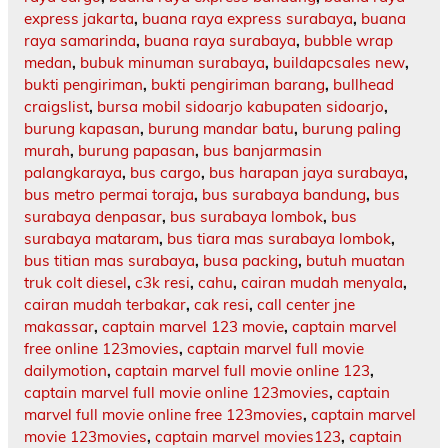
express jakarta
,
buana raya express surabaya
,
buana
raya samarinda
,
buana raya surabaya
,
bubble wrap
medan
,
bubuk minuman surabaya
,
buildapcsales new
,
bukti pengiriman
,
bukti pengiriman barang
,
bullhead
craigslist
,
bursa mobil sidoarjo kabupaten sidoarjo
,
burung kapasan
,
burung mandar batu
,
burung paling
murah
,
burung papasan
,
bus banjarmasin
palangkaraya
,
bus cargo
,
bus harapan jaya surabaya
,
bus metro permai toraja
,
bus surabaya bandung
,
bus
surabaya denpasar
,
bus surabaya lombok
,
bus
surabaya mataram
,
bus tiara mas surabaya lombok
,
bus titian mas surabaya
,
busa packing
,
butuh muatan
truk colt diesel
,
c3k resi
,
cahu
,
cairan mudah menyala
,
cairan mudah terbakar
,
cak resi
,
call center jne
makassar
,
captain marvel 123 movie
,
captain marvel
free online 123movies
,
captain marvel full movie
dailymotion
,
captain marvel full movie online 123
,
captain marvel full movie online 123movies
,
captain
marvel full movie online free 123movies
,
captain marvel
movie 123movies
,
captain marvel movies123
,
captain