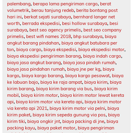
palembang
,
berapa lama pengiriman cargo
,
berat
volumetrik
,
berau tanjung redeb
,
berita bontang post
hari ini
,
berkat sejati surabaya
,
bernhard langer net
worth
,
berrada ekspedisi
,
besi hollow surabaya
,
besi
surabaya
,
best seo agency primelis
,
best seo company
primelis
,
best wifi names 2018
,
bhp surabaya
,
biaya
angkut barang pindahan
,
biaya angkut batubara per
ton
,
biaya cargo
,
biaya ekspedisi
,
biaya ekspedisi motor
,
biaya ekspedisi pengiriman barang
,
biaya indah cargo
,
biaya jasa angkut barang
,
biaya jasa pindah rumah
,
biaya jasa pindahan rumah
,
biaya jne per kg
,
biaya
kargo
,
biaya kargo barang
,
biaya kargo pesawat
,
biaya
ke labuan bajo
,
biaya ke raja ampat
,
biaya kirim
,
biaya
kirim barang
,
biaya kirim barang via bus
,
biaya kirim
mobil
,
biaya kirim motor
,
biaya kirim motor lewat kereta
api
,
biaya kirim motor via kereta api
,
biaya kirim motor
via kereta api 2021
,
biaya kirim motor via pelni
,
biaya
kirim paket
,
biaya kirim sepeda gunung via pos
,
biaya
kirim tiki
,
biaya ongkir jnt
,
biaya packing di jne
,
biaya
packing kayu
,
biaya paket motor
,
biaya pengiriman