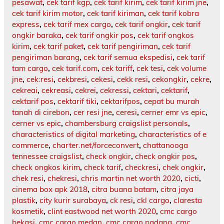
pesawat
,
cek tarif kgp
,
cek tarif kirim
,
cek tarif kirim jne
,
cek tarif kirim motor
,
cek tarif kiriman
,
cek tarif kobra
express
,
cek tarif mex cargo
,
cek tarif ongkir
,
cek tarif
ongkir baraka
,
cek tarif ongkir pos
,
cek tarif ongkos
kirim
,
cek tarif paket
,
cek tarif pengiriman
,
cek tarif
pengiriman barang
,
cek tarif semua ekspedisi
,
cek tarif
tam cargo
,
cek tarif.com
,
cek tariff
,
cek tesi
,
cek volume
jne
,
cek:resi
,
cekbresi
,
cekesi
,
cekk resi
,
cekongkir
,
cekre
,
cekreai
,
cekreasi
,
cekrei
,
cekressi
,
cektari
,
cektarif
,
cektarif pos
,
cektarif tiki
,
cektarifpos
,
cepat bu murah
tanah di cirebon
,
cer resi jne
,
ceresi
,
cerner emr vs epic
,
cerner vs epic
,
chambersburg craigslist personals
,
characteristics of digital marketing
,
characteristics of e
commerce
,
charter.net/forceconvert
,
chattanooga
tennessee craigslist
,
check ongkir
,
check ongkir pos
,
check ongkos kirim
,
check tarif
,
checkresi
,
chek ongkir
,
chek resi
,
chekresi
,
chris martin net worth 2020
,
cicti
,
cinema box apk 2018
,
citra buana batam
,
citra jaya
plastik
,
city kurir surabaya
,
ck resi
,
ckl cargo
,
claresta
kosmetik
,
clint eastwood net worth 2020
,
cmc cargo
bekasi
,
cmc cargo medan
,
cmc cargo padang
,
cmc