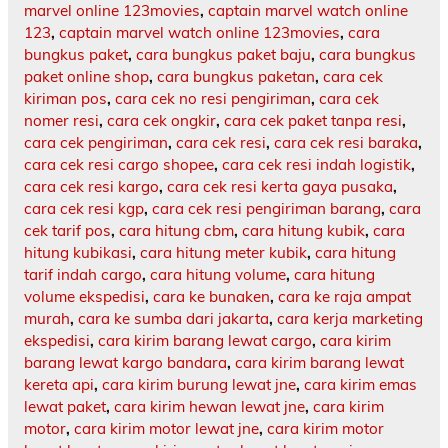
marvel online 123movies
,
captain marvel watch online
123
,
captain marvel watch online 123movies
,
cara
bungkus paket
,
cara bungkus paket baju
,
cara bungkus
paket online shop
,
cara bungkus paketan
,
cara cek
kiriman pos
,
cara cek no resi pengiriman
,
cara cek
nomer resi
,
cara cek ongkir
,
cara cek paket tanpa resi
,
cara cek pengiriman
,
cara cek resi
,
cara cek resi baraka
,
cara cek resi cargo shopee
,
cara cek resi indah logistik
,
cara cek resi kargo
,
cara cek resi kerta gaya pusaka
,
cara cek resi kgp
,
cara cek resi pengiriman barang
,
cara
cek tarif pos
,
cara hitung cbm
,
cara hitung kubik
,
cara
hitung kubikasi
,
cara hitung meter kubik
,
cara hitung
tarif indah cargo
,
cara hitung volume
,
cara hitung
volume ekspedisi
,
cara ke bunaken
,
cara ke raja ampat
murah
,
cara ke sumba dari jakarta
,
cara kerja marketing
ekspedisi
,
cara kirim barang lewat cargo
,
cara kirim
barang lewat kargo bandara
,
cara kirim barang lewat
kereta api
,
cara kirim burung lewat jne
,
cara kirim emas
lewat paket
,
cara kirim hewan lewat jne
,
cara kirim
motor
,
cara kirim motor lewat jne
,
cara kirim motor