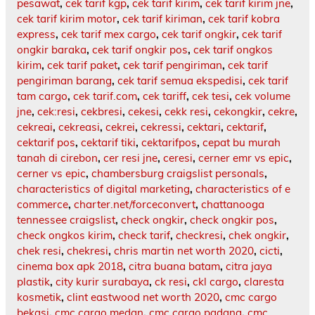
pesawat
,
cek tarif kgp
,
cek tarif kirim
,
cek tarif kirim jne
,
cek tarif kirim motor
,
cek tarif kiriman
,
cek tarif kobra
express
,
cek tarif mex cargo
,
cek tarif ongkir
,
cek tarif
ongkir baraka
,
cek tarif ongkir pos
,
cek tarif ongkos
kirim
,
cek tarif paket
,
cek tarif pengiriman
,
cek tarif
pengiriman barang
,
cek tarif semua ekspedisi
,
cek tarif
tam cargo
,
cek tarif.com
,
cek tariff
,
cek tesi
,
cek volume
jne
,
cek:resi
,
cekbresi
,
cekesi
,
cekk resi
,
cekongkir
,
cekre
,
cekreai
,
cekreasi
,
cekrei
,
cekressi
,
cektari
,
cektarif
,
cektarif pos
,
cektarif tiki
,
cektarifpos
,
cepat bu murah
tanah di cirebon
,
cer resi jne
,
ceresi
,
cerner emr vs epic
,
cerner vs epic
,
chambersburg craigslist personals
,
characteristics of digital marketing
,
characteristics of e
commerce
,
charter.net/forceconvert
,
chattanooga
tennessee craigslist
,
check ongkir
,
check ongkir pos
,
check ongkos kirim
,
check tarif
,
checkresi
,
chek ongkir
,
chek resi
,
chekresi
,
chris martin net worth 2020
,
cicti
,
cinema box apk 2018
,
citra buana batam
,
citra jaya
plastik
,
city kurir surabaya
,
ck resi
,
ckl cargo
,
claresta
kosmetik
,
clint eastwood net worth 2020
,
cmc cargo
bekasi
,
cmc cargo medan
,
cmc cargo padang
,
cmc