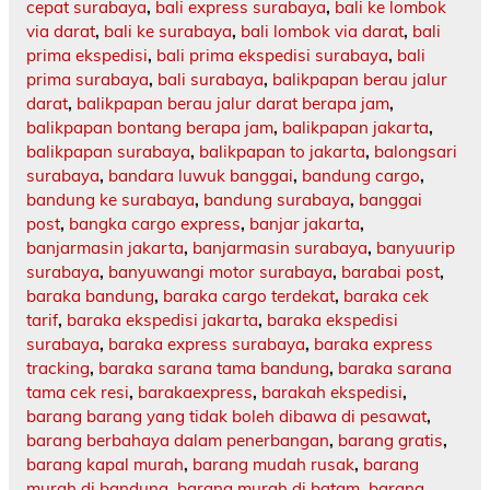
cepat surabaya
,
bali express surabaya
,
bali ke lombok
via darat
,
bali ke surabaya
,
bali lombok via darat
,
bali
prima ekspedisi
,
bali prima ekspedisi surabaya
,
bali
prima surabaya
,
bali surabaya
,
balikpapan berau jalur
darat
,
balikpapan berau jalur darat berapa jam
,
balikpapan bontang berapa jam
,
balikpapan jakarta
,
balikpapan surabaya
,
balikpapan to jakarta
,
balongsari
surabaya
,
bandara luwuk banggai
,
bandung cargo
,
bandung ke surabaya
,
bandung surabaya
,
banggai
post
,
bangka cargo express
,
banjar jakarta
,
banjarmasin jakarta
,
banjarmasin surabaya
,
banyuurip
surabaya
,
banyuwangi motor surabaya
,
barabai post
,
baraka bandung
,
baraka cargo terdekat
,
baraka cek
tarif
,
baraka ekspedisi jakarta
,
baraka ekspedisi
surabaya
,
baraka express surabaya
,
baraka express
tracking
,
baraka sarana tama bandung
,
baraka sarana
tama cek resi
,
barakaexpress
,
barakah ekspedisi
,
barang barang yang tidak boleh dibawa di pesawat
,
barang berbahaya dalam penerbangan
,
barang gratis
,
barang kapal murah
,
barang mudah rusak
,
barang
murah di bandung
,
barang murah di batam
,
barang