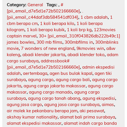
Category:
General
Tags:
,
#
[pii_email_d7e5d1e72b502166660e]
,
.
[pii_email_c44daf3db584541df034]
,
1 cbm adalah
,
1
cbm berapa cm
,
1 koli berapa kilo
,
1 koli berapa
kilogram
,
1 koli berapa kubik
,
1 koli brp kg
,
123movies
captain marvel
,
30+ [pii_email_310f043826db222b49c1]
james bowles
,
300 mb films
,
300mbfilms in
,
300mblinks
movie
,
7 wonders of new england
,
9kmovies win
,
a&w
kaleng
,
abadi klender jakarta
,
abadi klender toko
,
adam
cargo surabaya
,
addressbook#
[pii_email_d7e5d1e72b502166660e]
,
admin ekspedisi
adalah
,
aertembaga
,
agen bus bulak kapal
,
agen tiki
surabaya
,
agung cargo
,
agung cargo bali
,
agung cargo
jakarta
,
agung cargo jakarta makassar
,
agung cargo
makassar
,
agung cargo manado
,
agung cargo
surabaya
,
agung cargo tanah abang
,
agung ekspedisi
,
agung jasa cargo
,
agung jasa cargo surabaya
,
aimas
,
air molek ke pekanbaru berapa jam
,
aki pesawat
,
akshay kumar nationality
,
alamat bali prima surabaya
,
alamat ekspedisi makassar
,
alamat indah cargo banda