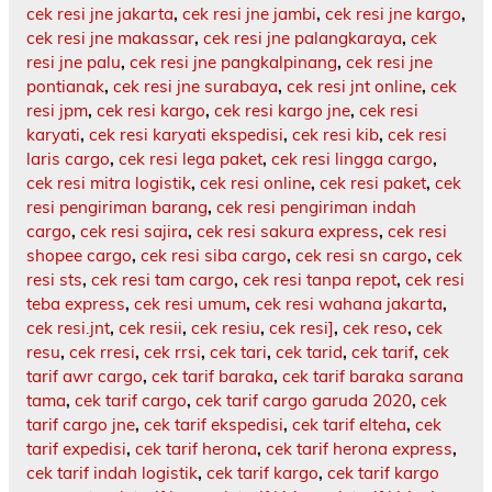
cek resi jne jakarta
,
cek resi jne jambi
,
cek resi jne kargo
,
cek resi jne makassar
,
cek resi jne palangkaraya
,
cek
resi jne palu
,
cek resi jne pangkalpinang
,
cek resi jne
pontianak
,
cek resi jne surabaya
,
cek resi jnt online
,
cek
resi jpm
,
cek resi kargo
,
cek resi kargo jne
,
cek resi
karyati
,
cek resi karyati ekspedisi
,
cek resi kib
,
cek resi
laris cargo
,
cek resi lega paket
,
cek resi lingga cargo
,
cek resi mitra logistik
,
cek resi online
,
cek resi paket
,
cek
resi pengiriman barang
,
cek resi pengiriman indah
cargo
,
cek resi sajira
,
cek resi sakura express
,
cek resi
shopee cargo
,
cek resi siba cargo
,
cek resi sn cargo
,
cek
resi sts
,
cek resi tam cargo
,
cek resi tanpa repot
,
cek resi
teba express
,
cek resi umum
,
cek resi wahana jakarta
,
cek resi.jnt
,
cek resii
,
cek resiu
,
cek resi]
,
cek reso
,
cek
resu
,
cek rresi
,
cek rrsi
,
cek tari
,
cek tarid
,
cek tarif
,
cek
tarif awr cargo
,
cek tarif baraka
,
cek tarif baraka sarana
tama
,
cek tarif cargo
,
cek tarif cargo garuda 2020
,
cek
tarif cargo jne
,
cek tarif ekspedisi
,
cek tarif elteha
,
cek
tarif expedisi
,
cek tarif herona
,
cek tarif herona express
,
cek tarif indah logistik
,
cek tarif kargo
,
cek tarif kargo