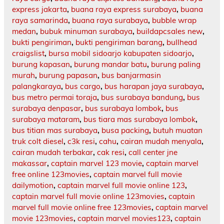
express jakarta
,
buana raya express surabaya
,
buana
raya samarinda
,
buana raya surabaya
,
bubble wrap
medan
,
bubuk minuman surabaya
,
buildapcsales new
,
bukti pengiriman
,
bukti pengiriman barang
,
bullhead
craigslist
,
bursa mobil sidoarjo kabupaten sidoarjo
,
burung kapasan
,
burung mandar batu
,
burung paling
murah
,
burung papasan
,
bus banjarmasin
palangkaraya
,
bus cargo
,
bus harapan jaya surabaya
,
bus metro permai toraja
,
bus surabaya bandung
,
bus
surabaya denpasar
,
bus surabaya lombok
,
bus
surabaya mataram
,
bus tiara mas surabaya lombok
,
bus titian mas surabaya
,
busa packing
,
butuh muatan
truk colt diesel
,
c3k resi
,
cahu
,
cairan mudah menyala
,
cairan mudah terbakar
,
cak resi
,
call center jne
makassar
,
captain marvel 123 movie
,
captain marvel
free online 123movies
,
captain marvel full movie
dailymotion
,
captain marvel full movie online 123
,
captain marvel full movie online 123movies
,
captain
marvel full movie online free 123movies
,
captain marvel
movie 123movies
,
captain marvel movies123
,
captain