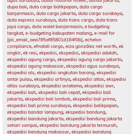
agus surabaya
,
dubai national flower
,
dumai jakarta
,
dupa bali
,
duta cargo balikpapan
,
duta cargo
banjarmasin
,
duta cargo jakarta
,
duta cargo surabaya
,
duta express surabaya
,
duta trans cargo
,
duta trans
jaya cargo
,
duta walet banjarmasin
,
e budgeting
langkat
,
e-budgeting kabupaten malang
,
e-mail for
[pii_email_aea785af85801d184f0b]
,
echelon
compliance
,
efnatali cargo
,
eiza gonzález net worth
,
ek
ongkir
,
ek resi
,
ekpedisi
,
ekspedisi
,
ekspedisi adalah
,
ekspedisi agung cargo
,
ekspedisi agung cargo jakarta
,
ekspedisi agung makassar
,
ekspedisi agus surabaya
,
ekspedisi als
,
ekspedisi angkutan barang
,
ekspedisi
antar pulau
,
ekspedisi artinya
,
ekspedisi atlas
,
ekspedisi
atlas surabaya
,
ekspedisi aviatama
,
ekspedisi awr
,
ekspedisi bali
,
ekspedisi bali cepat
,
ekspedisi bali
jakarta
,
ekspedisi bali lombok
,
ekspedisi bali prima
,
ekspedisi bali prima surabaya
,
ekspedisi balikpapan
,
ekspedisi bandar lampung
,
ekspedisi bandung
,
ekspedisi bandung jakarta
,
ekspedisi bandung jakarta
sehari sampai
,
ekspedisi bandung jakarta termurah
,
ekspedisi bandung makassar
,
ekspedisi bandung