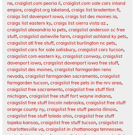
ne
,
craiglist.com peoria il
,
craiglist.com sale cars inland
empire
,
craiglist.org lakeland
,
craigs list bradenton fl
,
craigs list davenport iowa
,
craigs list des moines ia
,
craigs list eastern ky
,
craigs list sierra vista az.
,
craigslist alexandria la pets
,
craigslist anderson sc free
stuff
,
craigslist asheville farm
,
craigslist ashland ky pets
,
craigslist atl free stuff
,
craigslist burlington nc pets
,
craigslist cars for sale salisbury
,
craigslist cars tucson
,
craigslist com eastern ky
,
craigslist conway
,
craigslist
davenport iowa
,
craigslist davenport iowa free stuff
,
craigslist des moines
,
craigslist farmgarden reno
nevada
,
craigslist farmgarden sacramento
,
craigslist
farmgarden tucson
,
craigslist free pets in the nrv area
,
craigslist free sacramento
,
craigslist free stuff flint
michigan
,
craigslist free stuff fort wayne indiana
,
craigslist free stuff lincoln nebraska
,
craigslist free stuff
orange county ny
,
craigslist free stuff peoria illinois
,
craigslist free stuff toledo ohio
,
craigslist free stuff
topeka kansas
,
craigslist free stuff tucson
,
craigslist in
charlottesville va
,
craigslist in chattanooga tennessee
,