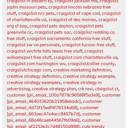
craigslist in eastern ky
,
craigslist jackson ma
,
craigslist
joplin missouri pets
,
craigslist lincoln nebraska free
stuff
,
craigslist nrv pets
,
craigslist of cape cod
,
craigslist
of charlottesville va
,
craigslist of des moines
,
craigslist
org sf bay
,
craigslist pets dayton
,
craigslist pets
greenville nc
,
craigslist pets sac
,
craigslist redding ca
free stuff
,
craigslist sacramento california free stuff
,
craigslist sw va personals
,
craigslist tucson free stuff
,
craigslist wichita falls texas free stuff
,
craigslist
williamsport free stuff
,
craigslist.com charlottesville va
,
craigslist.com huntington wv
,
craigslist/collier county
,
craigslistchicago com
,
creative marketing definition
,
creative strategy definition
,
creative strategy example
,
creative strategy examples
,
creative strategy in
advertising
,
creative strategy plan
,
crk resi
,
ctaigslist ct
,
customer [pii_email_100a7879c96588f5a3e9]
,
customer
[pii_email_464033620b31958ebadc]
,
customer
[pii_email_4d72f15edf4f78134a68]
,
customer
[pii_email_663aec47e4acc8407b7d]
,
customer
[pii_email_68a48caeb44567fb09a6]
,
customer
[pii_email_af2253e2c7d48150d998]
,
cute trendy