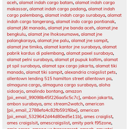
aceh
,
alamat indah cargo batam
,
alamat indah cargo
makassar
,
alamat indah cargo padang
,
alamat indah
cargo palembang
,
alamat indah cargo surabaya
,
alamat
indah cargo tangerang
,
alamat indo cargo pontianak
,
alamat j&t manado
,
alamat jne banda aceh
,
alamat jne
bengkulu
,
alamat jne lhokseumawe
,
alamat jne
palangkaraya
,
alamat jne palu
,
alamat jne sampit
,
alamat jne timika
,
alamat kantor jne surabaya
,
alamat
pabrik kardus di palembang
,
alamat paxel surabaya
,
alamat pelni surabaya
,
alamat pt pupuk kaltim
,
alamat
pt spil surabaya
,
alamat spx cargo jakarta
,
alamat tiki
manado
,
alamat tiki sampit
,
alexandria craigslist pets
,
allentown lending 515 hamilton street allentown pa
,
almaguna cargo
,
almaguna cargo surabaya
,
aloha
sidoarjo
,
amalindo bontang
,
amazon
[pii_email_99098b45f226aa5c5c7c]
,
ambon jakarta
,
ambon surabaya
,
amc stream2watch
,
american
[pii_email_2788efa4c82fb591f6be]
,
american
[pii_email_5329642d44d80ed5e11b]
,
ames craiglist
,
ames craigslsit
,
amescraigslist
,
amity park f95zone
,