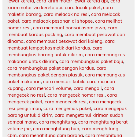
lewat kereta
,
cara kirim motor lewat kereta api
,
cara
kirim motor via kereta api
,
cara lacak paket
,
cara
maketin barang
,
cara melacak no resi
,
cara melacak
paket
,
cara melacak pesanan di shopee
,
cara melihat
nomor resi
,
cara membuat bonsai asam jawa
,
cara
membuat kardus packing
,
cara membuat pesawat dari
dinamo
,
cara membuat pesawat dari kaleng
,
cara
membuat tempat kosmetik dari kardus
,
cara
membungkus barang untuk dikirim
,
cara membungkus
makanan untuk dikirim
,
cara membungkus paket baju
,
cara membungkus paket dengan kardus
,
cara
membungkus paket dengan plastik
,
cara membungkus
paket makanan
,
cara mencari kubik
,
cara mencari
kupang
,
cara mencari volume
,
cara mengali
,
cara
mengecek no resi
,
cara mengecek nomor resi
,
cara
mengecek paket
,
cara mengecek resi
,
cara mengecek
resi pengiriman
,
cara mengemas paket
,
cara mengepak
barang untuk dikirim
,
cara mengetahui kiriman sudah
sampai mana
,
cara menghitung
,
cara menghitung berat
volume jne
,
cara menghitung bun
,
cara menghitung
cbm
,
cara menghitung cbm barang
,
cara menghitung