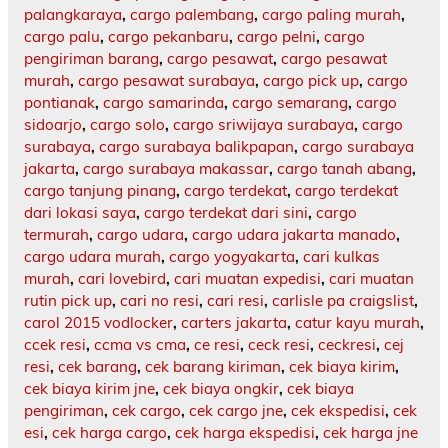
palangkaraya
,
cargo palembang
,
cargo paling murah
,
cargo palu
,
cargo pekanbaru
,
cargo pelni
,
cargo
pengiriman barang
,
cargo pesawat
,
cargo pesawat
murah
,
cargo pesawat surabaya
,
cargo pick up
,
cargo
pontianak
,
cargo samarinda
,
cargo semarang
,
cargo
sidoarjo
,
cargo solo
,
cargo sriwijaya surabaya
,
cargo
surabaya
,
cargo surabaya balikpapan
,
cargo surabaya
jakarta
,
cargo surabaya makassar
,
cargo tanah abang
,
cargo tanjung pinang
,
cargo terdekat
,
cargo terdekat
dari lokasi saya
,
cargo terdekat dari sini
,
cargo
termurah
,
cargo udara
,
cargo udara jakarta manado
,
cargo udara murah
,
cargo yogyakarta
,
cari kulkas
murah
,
cari lovebird
,
cari muatan expedisi
,
cari muatan
rutin pick up
,
cari no resi
,
cari resi
,
carlisle pa craigslist
,
carol 2015 vodlocker
,
carters jakarta
,
catur kayu murah
,
ccek resi
,
ccma vs cma
,
ce resi
,
ceck resi
,
ceckresi
,
cej
resi
,
cek barang
,
cek barang kiriman
,
cek biaya kirim
,
cek biaya kirim jne
,
cek biaya ongkir
,
cek biaya
pengiriman
,
cek cargo
,
cek cargo jne
,
cek ekspedisi
,
cek
esi
,
cek harga cargo
,
cek harga ekspedisi
,
cek harga jne