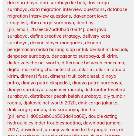
dari surabaya
,
dari surabaya ke bali
,
das cargo
surabaya
,
data migration interview questions
,
database
migration interview questions
,
davenport iowa
craigslist
,
dbm cargo surabaya
,
dead by
[pii_email_2b7eec976df0b3d76944]
,
deal java
surabaya
,
define creative strategy
,
delivery kota
surabaya
,
demon slayer mangadex
,
dengan
pengemasan maka barang siap untuk berikut ini kecuali
,
denpasar surabaya
,
denpasar to surabaya
,
di kirim
,
dieter zetsche net worth
,
difference between cmaccma
,
digital marketing characteristics
,
dikirim
,
dikirim atau di
kirim
,
dimensi fuso
,
dimensi truk colt diesel
,
dinoyo
putra
,
dinoyo putra ekspedisi
,
dinoyo putra surabaya
,
dinoyo surabaya
,
dispenser murah
,
distributor lovebird
surabaya
,
distributor pecah belah surabaya
,
diy tumblr
rooms
,
djokovic net worth 2020
,
dmk cargo jakarta
,
dmk cargo juanda
,
dny surabaya
,
don ho
[pii_email_d00c2eb01b503dd4ba68]
,
double acting
hydraulic cylinder troubleshooting
,
download jumanji
2017
,
download jumanji welcome to the jungle free
,
dr