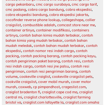
cargo pekanbaru
,
cmc cargo surabaya
,
cmc cargo tarif
,
cmc padang
,
cobra cargo bandung
,
cobra ekspedisi
,
cobra ekspedisi bandung
,
cobra ekspedisi jakarta
,
cocofinder reverse phone lookup
,
collegeshape
,
collier
craigslist
,
combustible adalah
,
comcast store near me
,
container artinya
,
container modifikasi
,
containers
artinya
,
contoh bahan kimia mudah terbakar
,
contoh
bahan kimia yang mudah terbakar
,
contoh bahan
mudah meledak
,
contoh bahan mudah terbakar
,
contoh
ekspedisi
,
contoh nomor resi indah cargo
,
contoh
packing
,
contoh packing barang
,
contoh packing kayu
,
contoh pengiriman paket barang
,
contoh resi
,
contoh
resi indah cargo
,
contoh resi jne palsu
,
contoh resi
pengiriman
,
contoh resi pengiriman barang
,
contoh
volume
,
cookeville craiglist
,
cookeville craigslist pets
,
cookville craigslist
,
cover mobil murah
,
cover motor
murah
,
coxweb
,
cp pimpandhost
,
crageslist.com
,
craiglist bradenton fl
,
craiglist cape cod ma
,
craiglist
central mi
,
craiglist charlottesville
,
craiglist farming
bristol va
,
craiglist.com lafayette la
,
craiglist.com omaha