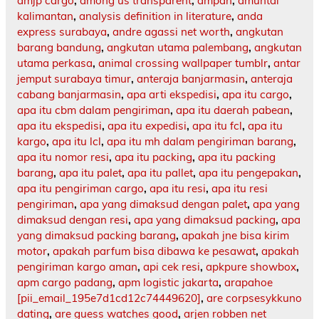
amjp cargo
,
among us transparent
,
ampah
,
amuntai
kalimantan
,
analysis definition in literature
,
anda
express surabaya
,
andre agassi net worth
,
angkutan
barang bandung
,
angkutan utama palembang
,
angkutan
utama perkasa
,
animal crossing wallpaper tumblr
,
antar
jemput surabaya timur
,
anteraja banjarmasin
,
anteraja
cabang banjarmasin
,
apa arti ekspedisi
,
apa itu cargo
,
apa itu cbm dalam pengiriman
,
apa itu daerah pabean
,
apa itu ekspedisi
,
apa itu expedisi
,
apa itu fcl
,
apa itu
kargo
,
apa itu lcl
,
apa itu mh dalam pengiriman barang
,
apa itu nomor resi
,
apa itu packing
,
apa itu packing
barang
,
apa itu palet
,
apa itu pallet
,
apa itu pengepakan
,
apa itu pengiriman cargo
,
apa itu resi
,
apa itu resi
pengiriman
,
apa yang dimaksud dengan palet
,
apa yang
dimaksud dengan resi
,
apa yang dimaksud packing
,
apa
yang dimaksud packing barang
,
apakah jne bisa kirim
motor
,
apakah parfum bisa dibawa ke pesawat
,
apakah
pengiriman kargo aman
,
api cek resi
,
apkpure showbox
,
apm cargo padang
,
apm logistic jakarta
,
arapahoe
[pii_email_195e7d1cd12c74449620]
,
are corpsesykkuno
dating
,
are guess watches good
,
arjen robben net