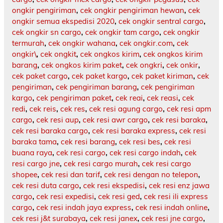
ongkir pengiriman
,
cek ongkir pengiriman hewan
,
cek
ongkir semua ekspedisi 2020
,
cek ongkir sentral cargo
,
cek ongkir sn cargo
,
cek ongkir tam cargo
,
cek ongkir
termurah
,
cek ongkir wahana
,
cek ongkir.com
,
cek
ongkir\
,
cek ongkit
,
cek ongkos kirim
,
cek ongkos kirim
barang
,
cek ongkos kirim paket
,
cek ongkri
,
cek onkir
,
cek paket cargo
,
cek paket kargo
,
cek paket kiriman
,
cek
pengiriman
,
cek pengiriman barang
,
cek pengiriman
kargo
,
cek pengiriman paket
,
cek reai
,
cek reasi
,
cek
redi
,
cek reis
,
cek res
,
cek resi agung cargo
,
cek resi apm
cargo
,
cek resi aup
,
cek resi awr cargo
,
cek resi baraka
,
cek resi baraka cargo
,
cek resi baraka express
,
cek resi
baraka tama
,
cek resi barang
,
cek resi bes
,
cek resi
buana raya
,
cek resi cargo
,
cek resi cargo indah
,
cek
resi cargo jne
,
cek resi cargo murah
,
cek resi cargo
shopee
,
cek resi dan tarif
,
cek resi dengan no telepon
,
cek resi duta cargo
,
cek resi ekspedisi
,
cek resi enz jawa
cargo
,
cek resi expedisi
,
cek resi ged
,
cek resi ili express
cargo
,
cek resi indah jaya express
,
cek resi indah online
,
cek resi j&t surabaya
,
cek resi janex
,
cek resi jne cargo
,