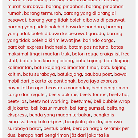
murah surabaya
,
barang pindahan
,
barang pindahan
rumah
,
barang termurah
,
barang yang dilarang di
pesawat
,
barang yang tidak boleh dibawa di pesawat
,
barang yang tidak boleh dibawa ke bandara
,
barang
yang tidak boleh dibawa ke pesawat garuda
,
barang
yang tidak boleh dikirim lewat jne
,
barindo cargo
,
barokah express indonesia
,
batam pos natuna
,
batas
maksimal tinggi muatan truk
,
baton rouge craigslist free
stuff
,
batu alam karang pilang
,
batu kajang
,
batu kajang
kalimantan
,
batu kajang kalimantan timur
,
batu kajang
kaltim
,
batu surabaya
,
batukajang
,
baubau post
,
bawa
mobil dari jakarta ke pontianak
,
baya jaya express
,
bayar tol berapa
,
beastars mangadex
,
beda pengiriman
cargo dan reguler
,
beetv apk me
,
beetv for ios
,
beetv hq
,
beetv ios
,
beetv not working
,
beetv.me/
,
beli bubble wrap
di jakarta
,
beli kasur murah
,
belitang sumsel
,
belitung
ekspress
,
benda yang mudah terbakar
,
bengkalis
express
,
bengkulu ekpres
,
bengkulu jakarta
,
benowo
surabaya barat
,
bentuk palet
,
berapa harga keramik per
dus
,
berapa hari pengiriman j&t dari jakarta ke