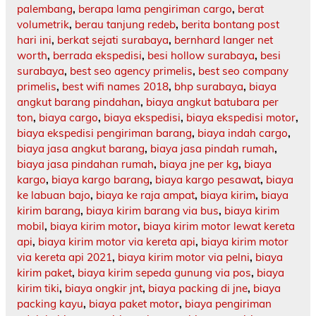
palembang
,
berapa lama pengiriman cargo
,
berat
volumetrik
,
berau tanjung redeb
,
berita bontang post
hari ini
,
berkat sejati surabaya
,
bernhard langer net
worth
,
berrada ekspedisi
,
besi hollow surabaya
,
besi
surabaya
,
best seo agency primelis
,
best seo company
primelis
,
best wifi names 2018
,
bhp surabaya
,
biaya
angkut barang pindahan
,
biaya angkut batubara per
ton
,
biaya cargo
,
biaya ekspedisi
,
biaya ekspedisi motor
,
biaya ekspedisi pengiriman barang
,
biaya indah cargo
,
biaya jasa angkut barang
,
biaya jasa pindah rumah
,
biaya jasa pindahan rumah
,
biaya jne per kg
,
biaya
kargo
,
biaya kargo barang
,
biaya kargo pesawat
,
biaya
ke labuan bajo
,
biaya ke raja ampat
,
biaya kirim
,
biaya
kirim barang
,
biaya kirim barang via bus
,
biaya kirim
mobil
,
biaya kirim motor
,
biaya kirim motor lewat kereta
api
,
biaya kirim motor via kereta api
,
biaya kirim motor
via kereta api 2021
,
biaya kirim motor via pelni
,
biaya
kirim paket
,
biaya kirim sepeda gunung via pos
,
biaya
kirim tiki
,
biaya ongkir jnt
,
biaya packing di jne
,
biaya
packing kayu
,
biaya paket motor
,
biaya pengiriman