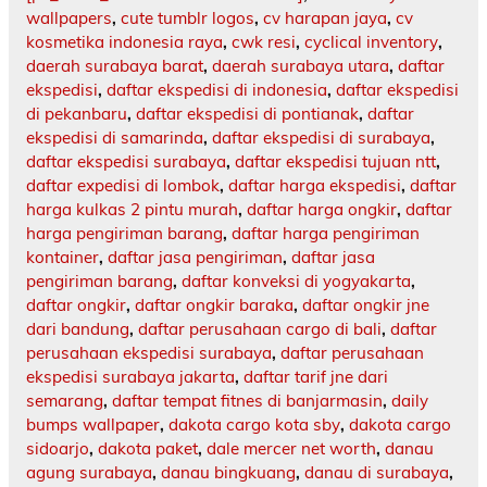
wallpapers
,
cute tumblr logos
,
cv harapan jaya
,
cv
kosmetika indonesia raya
,
cwk resi
,
cyclical inventory
,
daerah surabaya barat
,
daerah surabaya utara
,
daftar
ekspedisi
,
daftar ekspedisi di indonesia
,
daftar ekspedisi
di pekanbaru
,
daftar ekspedisi di pontianak
,
daftar
ekspedisi di samarinda
,
daftar ekspedisi di surabaya
,
daftar ekspedisi surabaya
,
daftar ekspedisi tujuan ntt
,
daftar expedisi di lombok
,
daftar harga ekspedisi
,
daftar
harga kulkas 2 pintu murah
,
daftar harga ongkir
,
daftar
harga pengiriman barang
,
daftar harga pengiriman
kontainer
,
daftar jasa pengiriman
,
daftar jasa
pengiriman barang
,
daftar konveksi di yogyakarta
,
daftar ongkir
,
daftar ongkir baraka
,
daftar ongkir jne
dari bandung
,
daftar perusahaan cargo di bali
,
daftar
perusahaan ekspedisi surabaya
,
daftar perusahaan
ekspedisi surabaya jakarta
,
daftar tarif jne dari
semarang
,
daftar tempat fitnes di banjarmasin
,
daily
bumps wallpaper
,
dakota cargo kota sby
,
dakota cargo
sidoarjo
,
dakota paket
,
dale mercer net worth
,
danau
agung surabaya
,
danau bingkuang
,
danau di surabaya
,