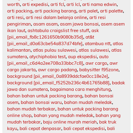
worth
,
arti expedisi
,
arti fcl
,
arti lcl
,
arti nama edwin
,
arti packing
,
arti packing barang
,
arti palet
,
arti palette
,
arti resi
,
arti resi dalam belanja online
,
arti resi
pengiriman
,
asam asam
,
asam jawa bonsai
,
asem asem
ikan laut
,
ashtabula craigslist free stuff
,
ask
[pii_email_fb8c1261650b9080b35d]
,
at&t
[pii_email_d0a63cbe54a837d74bfe]
,
atambua ntt
,
atlas
kalimantan
,
atlas pulau sulawesi
,
atlas sulawesi
,
atlas
sumatera
,
atychiphobia test
,
aup ekspedisi
,
auto
[pii_email_c6d4a2ee708a33bbc7c8]
,
awr cargo
,
awr
cargo jakarta
,
awr cargo padang
,
babysitter f95zone
,
background [pii_email_0a8939ddcfae0cc18e2e]
,
background [pii_email_f5252b236c4b61765b88]
,
badak
jawa dan sumatera
,
bagaimana cara menghitung
,
bahan bahan untuk packing barang
,
bahan bonsai
asem
,
bahan bonsai waru
,
bahan mudah meledak
,
bahan mudah terbakar
,
bahan untuk packing barang
online shop
,
bahan yang mudah meledak
,
bahan yang
mudah terbakar
,
baju online murah meriah
,
bak truk
kayu
,
bali cepat denpasar
,
bali cepat ekspedisi
,
bali