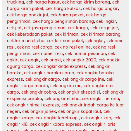
trucking
,
cek harga kasur
,
cek harga kirim barang
,
cek
harga kirim paket
,
cek harga kulkas
,
cek harga ongkir
,
cek harga ongkir jnt
,
cek harga paket
,
cek harga
pengiriman
,
cek harga pengiriman barang
,
cek ingkir
,
cek j nt
,
cek jasa pengiriman
,
cek kargo
,
cek kargo jne
,
cek keberadaan paket
,
cek kiriman
,
cek kiriman barang
,
cek kiriman elteha
,
cek kiriman paket
,
cek ngkir
,
cek nmr
resi
,
cek no resi cargo
,
cek no resi online
,
cek no resi
pengiriman
,
cek nomer resi
,
cek nomor pesanan
,
cek
ogkir
,
cek ongir
,
cek ongki
,
cek ongkir 2020
,
cek ongkir
agung cargo
,
cek ongkir anda express
,
cek ongkir
baraka
,
cek ongkir baraka cargo
,
cek ongkir baraka
express
,
cek ongkir cargo
,
cek ongkir cargo jne
,
cek
ongkir cargo murah
,
cek ongkir cmc
,
cek ongkir cmc
cargo
,
cek ongkir cobra
,
cek ongkir ekspedisi
,
cek ongkir
ekspedisi baraka
,
cek ongkir elteha
,
cek ongkir herona
,
cek ongkir himeji express
,
cek ongkir indah cargo ke luar
negeri
,
cek ongkir janex
,
cek ongkir kapal laut
,
cek
ongkir kargo
,
cek ongkir kereta api
,
cek ongkir kgp
,
cek
ongkir ki8
,
cek ongkir kobra express
,
cek ongkir laris
cargo
,
cek ongkir mex cargo
,
cek ongkir pegasus
,
cek