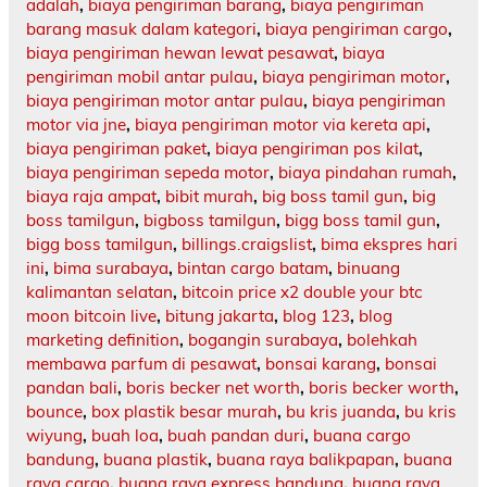
adalah
,
biaya pengiriman barang
,
biaya pengiriman
barang masuk dalam kategori
,
biaya pengiriman cargo
,
biaya pengiriman hewan lewat pesawat
,
biaya
pengiriman mobil antar pulau
,
biaya pengiriman motor
,
biaya pengiriman motor antar pulau
,
biaya pengiriman
motor via jne
,
biaya pengiriman motor via kereta api
,
biaya pengiriman paket
,
biaya pengiriman pos kilat
,
biaya pengiriman sepeda motor
,
biaya pindahan rumah
,
biaya raja ampat
,
bibit murah
,
big boss tamil gun
,
big
boss tamilgun
,
bigboss tamilgun
,
bigg boss tamil gun
,
bigg boss tamilgun
,
billings.craigslist
,
bima ekspres hari
ini
,
bima surabaya
,
bintan cargo batam
,
binuang
kalimantan selatan
,
bitcoin price x2 double your btc
moon bitcoin live
,
bitung jakarta
,
blog 123
,
blog
marketing definition
,
bogangin surabaya
,
bolehkah
membawa parfum di pesawat
,
bonsai karang
,
bonsai
pandan bali
,
boris becker net worth
,
boris becker worth
,
bounce
,
box plastik besar murah
,
bu kris juanda
,
bu kris
wiyung
,
buah loa
,
buah pandan duri
,
buana cargo
bandung
,
buana plastik
,
buana raya balikpapan
,
buana
raya cargo
,
buana raya express bandung
,
buana raya