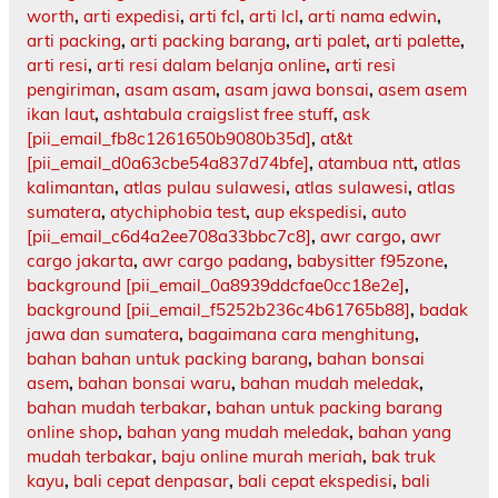
worth
,
arti expedisi
,
arti fcl
,
arti lcl
,
arti nama edwin
,
arti packing
,
arti packing barang
,
arti palet
,
arti palette
,
arti resi
,
arti resi dalam belanja online
,
arti resi
pengiriman
,
asam asam
,
asam jawa bonsai
,
asem asem
ikan laut
,
ashtabula craigslist free stuff
,
ask
[pii_email_fb8c1261650b9080b35d]
,
at&t
[pii_email_d0a63cbe54a837d74bfe]
,
atambua ntt
,
atlas
kalimantan
,
atlas pulau sulawesi
,
atlas sulawesi
,
atlas
sumatera
,
atychiphobia test
,
aup ekspedisi
,
auto
[pii_email_c6d4a2ee708a33bbc7c8]
,
awr cargo
,
awr
cargo jakarta
,
awr cargo padang
,
babysitter f95zone
,
background [pii_email_0a8939ddcfae0cc18e2e]
,
background [pii_email_f5252b236c4b61765b88]
,
badak
jawa dan sumatera
,
bagaimana cara menghitung
,
bahan bahan untuk packing barang
,
bahan bonsai
asem
,
bahan bonsai waru
,
bahan mudah meledak
,
bahan mudah terbakar
,
bahan untuk packing barang
online shop
,
bahan yang mudah meledak
,
bahan yang
mudah terbakar
,
baju online murah meriah
,
bak truk
kayu
,
bali cepat denpasar
,
bali cepat ekspedisi
,
bali