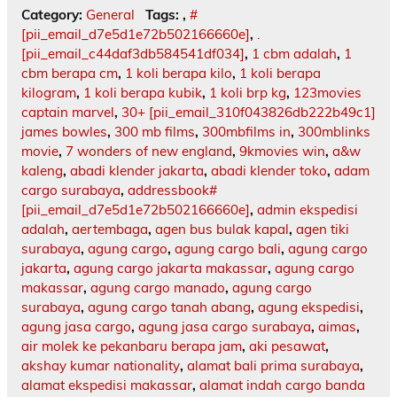
Category:
General
Tags:
,
#
[pii_email_d7e5d1e72b502166660e]
,
.
[pii_email_c44daf3db584541df034]
,
1 cbm adalah
,
1
cbm berapa cm
,
1 koli berapa kilo
,
1 koli berapa
kilogram
,
1 koli berapa kubik
,
1 koli brp kg
,
123movies
captain marvel
,
30+ [pii_email_310f043826db222b49c1]
james bowles
,
300 mb films
,
300mbfilms in
,
300mblinks
movie
,
7 wonders of new england
,
9kmovies win
,
a&w
kaleng
,
abadi klender jakarta
,
abadi klender toko
,
adam
cargo surabaya
,
addressbook#
[pii_email_d7e5d1e72b502166660e]
,
admin ekspedisi
adalah
,
aertembaga
,
agen bus bulak kapal
,
agen tiki
surabaya
,
agung cargo
,
agung cargo bali
,
agung cargo
jakarta
,
agung cargo jakarta makassar
,
agung cargo
makassar
,
agung cargo manado
,
agung cargo
surabaya
,
agung cargo tanah abang
,
agung ekspedisi
,
agung jasa cargo
,
agung jasa cargo surabaya
,
aimas
,
air molek ke pekanbaru berapa jam
,
aki pesawat
,
akshay kumar nationality
,
alamat bali prima surabaya
,
alamat ekspedisi makassar
,
alamat indah cargo banda