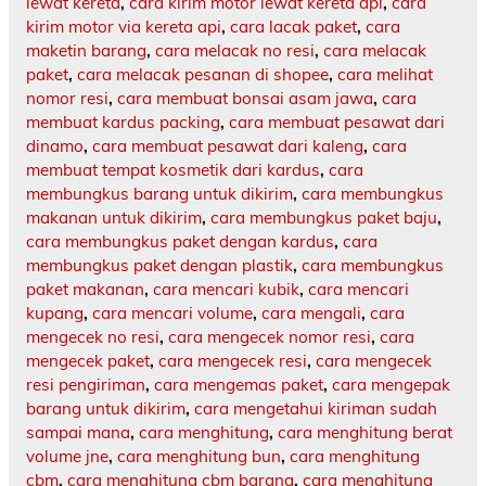
lewat kereta
,
cara kirim motor lewat kereta api
,
cara
kirim motor via kereta api
,
cara lacak paket
,
cara
maketin barang
,
cara melacak no resi
,
cara melacak
paket
,
cara melacak pesanan di shopee
,
cara melihat
nomor resi
,
cara membuat bonsai asam jawa
,
cara
membuat kardus packing
,
cara membuat pesawat dari
dinamo
,
cara membuat pesawat dari kaleng
,
cara
membuat tempat kosmetik dari kardus
,
cara
membungkus barang untuk dikirim
,
cara membungkus
makanan untuk dikirim
,
cara membungkus paket baju
,
cara membungkus paket dengan kardus
,
cara
membungkus paket dengan plastik
,
cara membungkus
paket makanan
,
cara mencari kubik
,
cara mencari
kupang
,
cara mencari volume
,
cara mengali
,
cara
mengecek no resi
,
cara mengecek nomor resi
,
cara
mengecek paket
,
cara mengecek resi
,
cara mengecek
resi pengiriman
,
cara mengemas paket
,
cara mengepak
barang untuk dikirim
,
cara mengetahui kiriman sudah
sampai mana
,
cara menghitung
,
cara menghitung berat
volume jne
,
cara menghitung bun
,
cara menghitung
cbm
,
cara menghitung cbm barang
,
cara menghitung