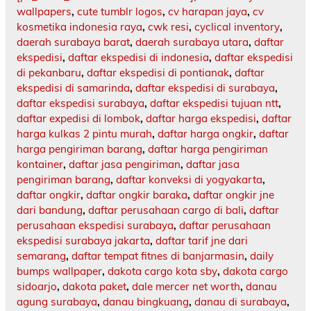
wallpapers
,
cute tumblr logos
,
cv harapan jaya
,
cv
kosmetika indonesia raya
,
cwk resi
,
cyclical inventory
,
daerah surabaya barat
,
daerah surabaya utara
,
daftar
ekspedisi
,
daftar ekspedisi di indonesia
,
daftar ekspedisi
di pekanbaru
,
daftar ekspedisi di pontianak
,
daftar
ekspedisi di samarinda
,
daftar ekspedisi di surabaya
,
daftar ekspedisi surabaya
,
daftar ekspedisi tujuan ntt
,
daftar expedisi di lombok
,
daftar harga ekspedisi
,
daftar
harga kulkas 2 pintu murah
,
daftar harga ongkir
,
daftar
harga pengiriman barang
,
daftar harga pengiriman
kontainer
,
daftar jasa pengiriman
,
daftar jasa
pengiriman barang
,
daftar konveksi di yogyakarta
,
daftar ongkir
,
daftar ongkir baraka
,
daftar ongkir jne
dari bandung
,
daftar perusahaan cargo di bali
,
daftar
perusahaan ekspedisi surabaya
,
daftar perusahaan
ekspedisi surabaya jakarta
,
daftar tarif jne dari
semarang
,
daftar tempat fitnes di banjarmasin
,
daily
bumps wallpaper
,
dakota cargo kota sby
,
dakota cargo
sidoarjo
,
dakota paket
,
dale mercer net worth
,
danau
agung surabaya
,
danau bingkuang
,
danau di surabaya
,