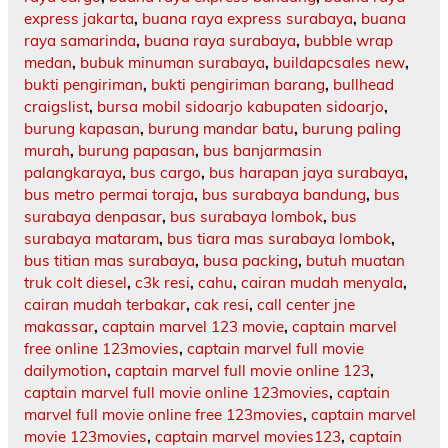
express jakarta
,
buana raya express surabaya
,
buana
raya samarinda
,
buana raya surabaya
,
bubble wrap
medan
,
bubuk minuman surabaya
,
buildapcsales new
,
bukti pengiriman
,
bukti pengiriman barang
,
bullhead
craigslist
,
bursa mobil sidoarjo kabupaten sidoarjo
,
burung kapasan
,
burung mandar batu
,
burung paling
murah
,
burung papasan
,
bus banjarmasin
palangkaraya
,
bus cargo
,
bus harapan jaya surabaya
,
bus metro permai toraja
,
bus surabaya bandung
,
bus
surabaya denpasar
,
bus surabaya lombok
,
bus
surabaya mataram
,
bus tiara mas surabaya lombok
,
bus titian mas surabaya
,
busa packing
,
butuh muatan
truk colt diesel
,
c3k resi
,
cahu
,
cairan mudah menyala
,
cairan mudah terbakar
,
cak resi
,
call center jne
makassar
,
captain marvel 123 movie
,
captain marvel
free online 123movies
,
captain marvel full movie
dailymotion
,
captain marvel full movie online 123
,
captain marvel full movie online 123movies
,
captain
marvel full movie online free 123movies
,
captain marvel
movie 123movies
,
captain marvel movies123
,
captain