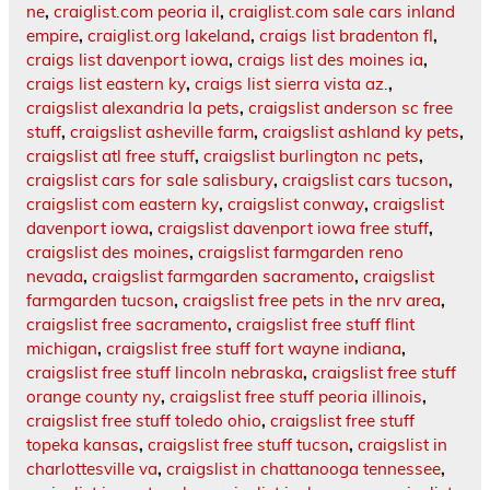
ne
,
craiglist.com peoria il
,
craiglist.com sale cars inland
empire
,
craiglist.org lakeland
,
craigs list bradenton fl
,
craigs list davenport iowa
,
craigs list des moines ia
,
craigs list eastern ky
,
craigs list sierra vista az.
,
craigslist alexandria la pets
,
craigslist anderson sc free
stuff
,
craigslist asheville farm
,
craigslist ashland ky pets
,
craigslist atl free stuff
,
craigslist burlington nc pets
,
craigslist cars for sale salisbury
,
craigslist cars tucson
,
craigslist com eastern ky
,
craigslist conway
,
craigslist
davenport iowa
,
craigslist davenport iowa free stuff
,
craigslist des moines
,
craigslist farmgarden reno
nevada
,
craigslist farmgarden sacramento
,
craigslist
farmgarden tucson
,
craigslist free pets in the nrv area
,
craigslist free sacramento
,
craigslist free stuff flint
michigan
,
craigslist free stuff fort wayne indiana
,
craigslist free stuff lincoln nebraska
,
craigslist free stuff
orange county ny
,
craigslist free stuff peoria illinois
,
craigslist free stuff toledo ohio
,
craigslist free stuff
topeka kansas
,
craigslist free stuff tucson
,
craigslist in
charlottesville va
,
craigslist in chattanooga tennessee
,