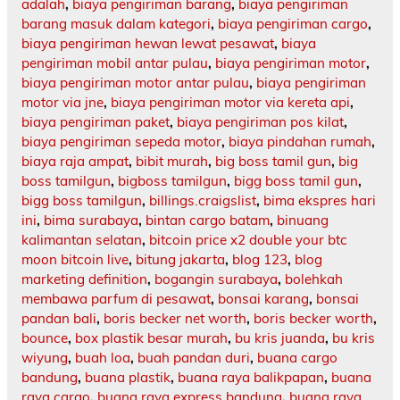
adalah
,
biaya pengiriman barang
,
biaya pengiriman
barang masuk dalam kategori
,
biaya pengiriman cargo
,
biaya pengiriman hewan lewat pesawat
,
biaya
pengiriman mobil antar pulau
,
biaya pengiriman motor
,
biaya pengiriman motor antar pulau
,
biaya pengiriman
motor via jne
,
biaya pengiriman motor via kereta api
,
biaya pengiriman paket
,
biaya pengiriman pos kilat
,
biaya pengiriman sepeda motor
,
biaya pindahan rumah
,
biaya raja ampat
,
bibit murah
,
big boss tamil gun
,
big
boss tamilgun
,
bigboss tamilgun
,
bigg boss tamil gun
,
bigg boss tamilgun
,
billings.craigslist
,
bima ekspres hari
ini
,
bima surabaya
,
bintan cargo batam
,
binuang
kalimantan selatan
,
bitcoin price x2 double your btc
moon bitcoin live
,
bitung jakarta
,
blog 123
,
blog
marketing definition
,
bogangin surabaya
,
bolehkah
membawa parfum di pesawat
,
bonsai karang
,
bonsai
pandan bali
,
boris becker net worth
,
boris becker worth
,
bounce
,
box plastik besar murah
,
bu kris juanda
,
bu kris
wiyung
,
buah loa
,
buah pandan duri
,
buana cargo
bandung
,
buana plastik
,
buana raya balikpapan
,
buana
raya cargo
,
buana raya express bandung
,
buana raya