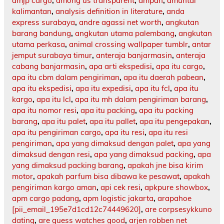
amjp cargo
,
among us transparent
,
ampah
,
amuntai
kalimantan
,
analysis definition in literature
,
anda
express surabaya
,
andre agassi net worth
,
angkutan
barang bandung
,
angkutan utama palembang
,
angkutan
utama perkasa
,
animal crossing wallpaper tumblr
,
antar
jemput surabaya timur
,
anteraja banjarmasin
,
anteraja
cabang banjarmasin
,
apa arti ekspedisi
,
apa itu cargo
,
apa itu cbm dalam pengiriman
,
apa itu daerah pabean
,
apa itu ekspedisi
,
apa itu expedisi
,
apa itu fcl
,
apa itu
kargo
,
apa itu lcl
,
apa itu mh dalam pengiriman barang
,
apa itu nomor resi
,
apa itu packing
,
apa itu packing
barang
,
apa itu palet
,
apa itu pallet
,
apa itu pengepakan
,
apa itu pengiriman cargo
,
apa itu resi
,
apa itu resi
pengiriman
,
apa yang dimaksud dengan palet
,
apa yang
dimaksud dengan resi
,
apa yang dimaksud packing
,
apa
yang dimaksud packing barang
,
apakah jne bisa kirim
motor
,
apakah parfum bisa dibawa ke pesawat
,
apakah
pengiriman kargo aman
,
api cek resi
,
apkpure showbox
,
apm cargo padang
,
apm logistic jakarta
,
arapahoe
[pii_email_195e7d1cd12c74449620]
,
are corpsesykkuno
dating
,
are guess watches good
,
arjen robben net