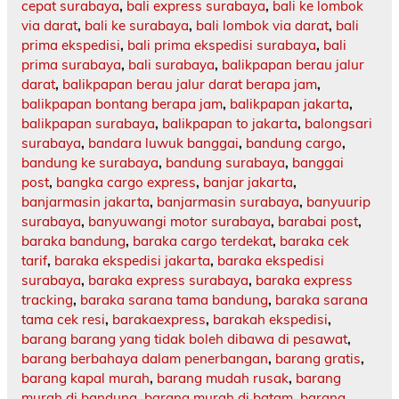
cepat surabaya
,
bali express surabaya
,
bali ke lombok
via darat
,
bali ke surabaya
,
bali lombok via darat
,
bali
prima ekspedisi
,
bali prima ekspedisi surabaya
,
bali
prima surabaya
,
bali surabaya
,
balikpapan berau jalur
darat
,
balikpapan berau jalur darat berapa jam
,
balikpapan bontang berapa jam
,
balikpapan jakarta
,
balikpapan surabaya
,
balikpapan to jakarta
,
balongsari
surabaya
,
bandara luwuk banggai
,
bandung cargo
,
bandung ke surabaya
,
bandung surabaya
,
banggai
post
,
bangka cargo express
,
banjar jakarta
,
banjarmasin jakarta
,
banjarmasin surabaya
,
banyuurip
surabaya
,
banyuwangi motor surabaya
,
barabai post
,
baraka bandung
,
baraka cargo terdekat
,
baraka cek
tarif
,
baraka ekspedisi jakarta
,
baraka ekspedisi
surabaya
,
baraka express surabaya
,
baraka express
tracking
,
baraka sarana tama bandung
,
baraka sarana
tama cek resi
,
barakaexpress
,
barakah ekspedisi
,
barang barang yang tidak boleh dibawa di pesawat
,
barang berbahaya dalam penerbangan
,
barang gratis
,
barang kapal murah
,
barang mudah rusak
,
barang
murah di bandung
,
barang murah di batam
,
barang