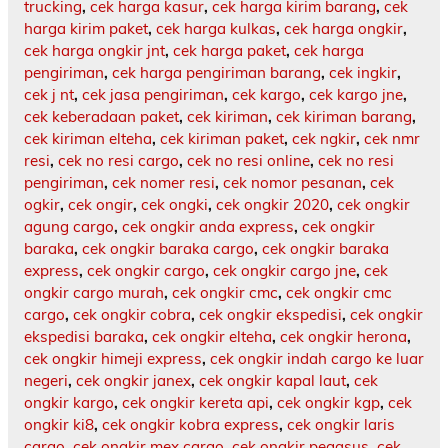
trucking
,
cek harga kasur
,
cek harga kirim barang
,
cek
harga kirim paket
,
cek harga kulkas
,
cek harga ongkir
,
cek harga ongkir jnt
,
cek harga paket
,
cek harga
pengiriman
,
cek harga pengiriman barang
,
cek ingkir
,
cek j nt
,
cek jasa pengiriman
,
cek kargo
,
cek kargo jne
,
cek keberadaan paket
,
cek kiriman
,
cek kiriman barang
,
cek kiriman elteha
,
cek kiriman paket
,
cek ngkir
,
cek nmr
resi
,
cek no resi cargo
,
cek no resi online
,
cek no resi
pengiriman
,
cek nomer resi
,
cek nomor pesanan
,
cek
ogkir
,
cek ongir
,
cek ongki
,
cek ongkir 2020
,
cek ongkir
agung cargo
,
cek ongkir anda express
,
cek ongkir
baraka
,
cek ongkir baraka cargo
,
cek ongkir baraka
express
,
cek ongkir cargo
,
cek ongkir cargo jne
,
cek
ongkir cargo murah
,
cek ongkir cmc
,
cek ongkir cmc
cargo
,
cek ongkir cobra
,
cek ongkir ekspedisi
,
cek ongkir
ekspedisi baraka
,
cek ongkir elteha
,
cek ongkir herona
,
cek ongkir himeji express
,
cek ongkir indah cargo ke luar
negeri
,
cek ongkir janex
,
cek ongkir kapal laut
,
cek
ongkir kargo
,
cek ongkir kereta api
,
cek ongkir kgp
,
cek
ongkir ki8
,
cek ongkir kobra express
,
cek ongkir laris
cargo
,
cek ongkir mex cargo
,
cek ongkir pegasus
,
cek