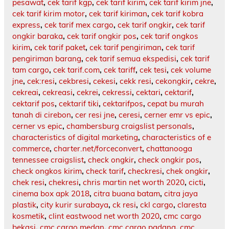
pesawat
,
cek tarif kgp
,
cek tarif kirim
,
cek tarif kirim jne
,
cek tarif kirim motor
,
cek tarif kiriman
,
cek tarif kobra
express
,
cek tarif mex cargo
,
cek tarif ongkir
,
cek tarif
ongkir baraka
,
cek tarif ongkir pos
,
cek tarif ongkos
kirim
,
cek tarif paket
,
cek tarif pengiriman
,
cek tarif
pengiriman barang
,
cek tarif semua ekspedisi
,
cek tarif
tam cargo
,
cek tarif.com
,
cek tariff
,
cek tesi
,
cek volume
jne
,
cek:resi
,
cekbresi
,
cekesi
,
cekk resi
,
cekongkir
,
cekre
,
cekreai
,
cekreasi
,
cekrei
,
cekressi
,
cektari
,
cektarif
,
cektarif pos
,
cektarif tiki
,
cektarifpos
,
cepat bu murah
tanah di cirebon
,
cer resi jne
,
ceresi
,
cerner emr vs epic
,
cerner vs epic
,
chambersburg craigslist personals
,
characteristics of digital marketing
,
characteristics of e
commerce
,
charter.net/forceconvert
,
chattanooga
tennessee craigslist
,
check ongkir
,
check ongkir pos
,
check ongkos kirim
,
check tarif
,
checkresi
,
chek ongkir
,
chek resi
,
chekresi
,
chris martin net worth 2020
,
cicti
,
cinema box apk 2018
,
citra buana batam
,
citra jaya
plastik
,
city kurir surabaya
,
ck resi
,
ckl cargo
,
claresta
kosmetik
,
clint eastwood net worth 2020
,
cmc cargo
bekasi
,
cmc cargo medan
,
cmc cargo padang
,
cmc