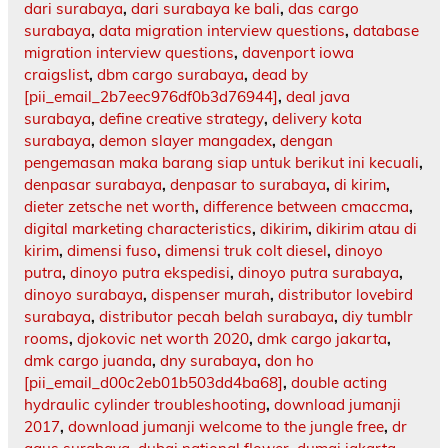
dari surabaya
,
dari surabaya ke bali
,
das cargo
surabaya
,
data migration interview questions
,
database
migration interview questions
,
davenport iowa
craigslist
,
dbm cargo surabaya
,
dead by
[pii_email_2b7eec976df0b3d76944]
,
deal java
surabaya
,
define creative strategy
,
delivery kota
surabaya
,
demon slayer mangadex
,
dengan
pengemasan maka barang siap untuk berikut ini kecuali
,
denpasar surabaya
,
denpasar to surabaya
,
di kirim
,
dieter zetsche net worth
,
difference between cmaccma
,
digital marketing characteristics
,
dikirim
,
dikirim atau di
kirim
,
dimensi fuso
,
dimensi truk colt diesel
,
dinoyo
putra
,
dinoyo putra ekspedisi
,
dinoyo putra surabaya
,
dinoyo surabaya
,
dispenser murah
,
distributor lovebird
surabaya
,
distributor pecah belah surabaya
,
diy tumblr
rooms
,
djokovic net worth 2020
,
dmk cargo jakarta
,
dmk cargo juanda
,
dny surabaya
,
don ho
[pii_email_d00c2eb01b503dd4ba68]
,
double acting
hydraulic cylinder troubleshooting
,
download jumanji
2017
,
download jumanji welcome to the jungle free
,
dr