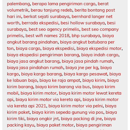
palembang
,
berapa lama pengiriman cargo
,
berat
volumetrik
,
berau tanjung redeb
,
berita bontang post
hari ini
,
berkat sejati surabaya
,
bernhard langer net
worth
,
berrada ekspedisi
,
besi hollow surabaya
,
besi
surabaya
,
best seo agency primelis
,
best seo company
primelis
,
best wifi names 2018
,
bhp surabaya
,
biaya
angkut barang pindahan
,
biaya angkut batubara per
ton
,
biaya cargo
,
biaya ekspedisi
,
biaya ekspedisi motor
,
biaya ekspedisi pengiriman barang
,
biaya indah cargo
,
biaya jasa angkut barang
,
biaya jasa pindah rumah
,
biaya jasa pindahan rumah
,
biaya jne per kg
,
biaya
kargo
,
biaya kargo barang
,
biaya kargo pesawat
,
biaya
ke labuan bajo
,
biaya ke raja ampat
,
biaya kirim
,
biaya
kirim barang
,
biaya kirim barang via bus
,
biaya kirim
mobil
,
biaya kirim motor
,
biaya kirim motor lewat kereta
api
,
biaya kirim motor via kereta api
,
biaya kirim motor
via kereta api 2021
,
biaya kirim motor via pelni
,
biaya
kirim paket
,
biaya kirim sepeda gunung via pos
,
biaya
kirim tiki
,
biaya ongkir jnt
,
biaya packing di jne
,
biaya
packing kayu
,
biaya paket motor
,
biaya pengiriman