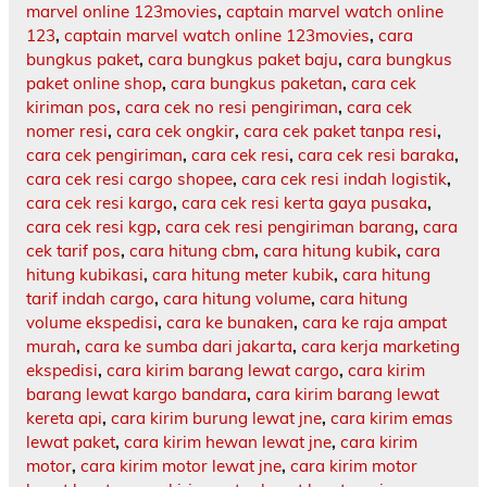
marvel online 123movies
,
captain marvel watch online
123
,
captain marvel watch online 123movies
,
cara
bungkus paket
,
cara bungkus paket baju
,
cara bungkus
paket online shop
,
cara bungkus paketan
,
cara cek
kiriman pos
,
cara cek no resi pengiriman
,
cara cek
nomer resi
,
cara cek ongkir
,
cara cek paket tanpa resi
,
cara cek pengiriman
,
cara cek resi
,
cara cek resi baraka
,
cara cek resi cargo shopee
,
cara cek resi indah logistik
,
cara cek resi kargo
,
cara cek resi kerta gaya pusaka
,
cara cek resi kgp
,
cara cek resi pengiriman barang
,
cara
cek tarif pos
,
cara hitung cbm
,
cara hitung kubik
,
cara
hitung kubikasi
,
cara hitung meter kubik
,
cara hitung
tarif indah cargo
,
cara hitung volume
,
cara hitung
volume ekspedisi
,
cara ke bunaken
,
cara ke raja ampat
murah
,
cara ke sumba dari jakarta
,
cara kerja marketing
ekspedisi
,
cara kirim barang lewat cargo
,
cara kirim
barang lewat kargo bandara
,
cara kirim barang lewat
kereta api
,
cara kirim burung lewat jne
,
cara kirim emas
lewat paket
,
cara kirim hewan lewat jne
,
cara kirim
motor
,
cara kirim motor lewat jne
,
cara kirim motor