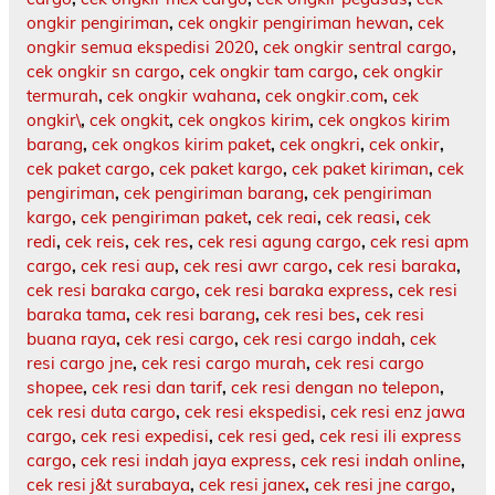
ongkir pengiriman
,
cek ongkir pengiriman hewan
,
cek
ongkir semua ekspedisi 2020
,
cek ongkir sentral cargo
,
cek ongkir sn cargo
,
cek ongkir tam cargo
,
cek ongkir
termurah
,
cek ongkir wahana
,
cek ongkir.com
,
cek
ongkir\
,
cek ongkit
,
cek ongkos kirim
,
cek ongkos kirim
barang
,
cek ongkos kirim paket
,
cek ongkri
,
cek onkir
,
cek paket cargo
,
cek paket kargo
,
cek paket kiriman
,
cek
pengiriman
,
cek pengiriman barang
,
cek pengiriman
kargo
,
cek pengiriman paket
,
cek reai
,
cek reasi
,
cek
redi
,
cek reis
,
cek res
,
cek resi agung cargo
,
cek resi apm
cargo
,
cek resi aup
,
cek resi awr cargo
,
cek resi baraka
,
cek resi baraka cargo
,
cek resi baraka express
,
cek resi
baraka tama
,
cek resi barang
,
cek resi bes
,
cek resi
buana raya
,
cek resi cargo
,
cek resi cargo indah
,
cek
resi cargo jne
,
cek resi cargo murah
,
cek resi cargo
shopee
,
cek resi dan tarif
,
cek resi dengan no telepon
,
cek resi duta cargo
,
cek resi ekspedisi
,
cek resi enz jawa
cargo
,
cek resi expedisi
,
cek resi ged
,
cek resi ili express
cargo
,
cek resi indah jaya express
,
cek resi indah online
,
cek resi j&t surabaya
,
cek resi janex
,
cek resi jne cargo
,