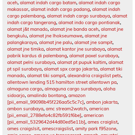
aceh
,
alamat indah cargo batam
,
alamat indah cargo
makassar
,
alamat indah cargo padang
,
alamat indah
cargo palembang
,
alamat indah cargo surabaya
,
alamat
indah cargo tangerang
,
alamat indo cargo pontianak
,
alamat j&t manado
,
alamat jne banda aceh
,
alamat jne
bengkulu
,
alamat jne lhokseumawe
,
alamat jne
palangkaraya
,
alamat jne palu
,
alamat jne sampit
,
alamat jne timika
,
alamat kantor jne surabaya
,
alamat
pabrik kardus di palembang
,
alamat paxel surabaya
,
alamat pelni surabaya
,
alamat pt pupuk kaltim
,
alamat
pt spil surabaya
,
alamat spx cargo jakarta
,
alamat tiki
manado
,
alamat tiki sampit
,
alexandria craigslist pets
,
allentown lending 515 hamilton street allentown pa
,
almaguna cargo
,
almaguna cargo surabaya
,
aloha
sidoarjo
,
amalindo bontang
,
amazon
[pii_email_99098b45f226aa5c5c7c]
,
ambon jakarta
,
ambon surabaya
,
amc stream2watch
,
american
[pii_email_2788efa4c82fb591f6be]
,
american
[pii_email_5329642d44d80ed5e11b]
,
ames craiglist
,
ames craigslsit
,
amescraigslist
,
amity park f95zone
,