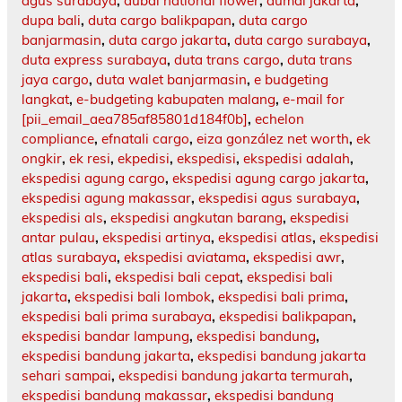
agus surabaya
,
dubai national flower
,
dumai jakarta
,
dupa bali
,
duta cargo balikpapan
,
duta cargo
banjarmasin
,
duta cargo jakarta
,
duta cargo surabaya
,
duta express surabaya
,
duta trans cargo
,
duta trans
jaya cargo
,
duta walet banjarmasin
,
e budgeting
langkat
,
e-budgeting kabupaten malang
,
e-mail for
[pii_email_aea785af85801d184f0b]
,
echelon
compliance
,
efnatali cargo
,
eiza gonzález net worth
,
ek
ongkir
,
ek resi
,
ekpedisi
,
ekspedisi
,
ekspedisi adalah
,
ekspedisi agung cargo
,
ekspedisi agung cargo jakarta
,
ekspedisi agung makassar
,
ekspedisi agus surabaya
,
ekspedisi als
,
ekspedisi angkutan barang
,
ekspedisi
antar pulau
,
ekspedisi artinya
,
ekspedisi atlas
,
ekspedisi
atlas surabaya
,
ekspedisi aviatama
,
ekspedisi awr
,
ekspedisi bali
,
ekspedisi bali cepat
,
ekspedisi bali
jakarta
,
ekspedisi bali lombok
,
ekspedisi bali prima
,
ekspedisi bali prima surabaya
,
ekspedisi balikpapan
,
ekspedisi bandar lampung
,
ekspedisi bandung
,
ekspedisi bandung jakarta
,
ekspedisi bandung jakarta
sehari sampai
,
ekspedisi bandung jakarta termurah
,
ekspedisi bandung makassar
,
ekspedisi bandung