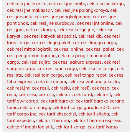
cek resi jne jakarta
,
cek resi jne jambi
,
cek resi jne kargo
,
cek resi jne makassar
,
cek resi jne palangkaraya
,
cek
resi jne palu
,
cek resi jne pangkalpinang
,
cek resi jne
pontianak
,
cek resi jne surabaya
,
cek resi jnt online
,
cek
resi jpm
,
cek resi kargo
,
cek resi kargo jne
,
cek resi
karyati
,
cek resi karyati ekspedisi
,
cek resi kib
,
cek resi
laris cargo
,
cek resi lega paket
,
cek resi lingga cargo
,
cek resi mitra logistik
,
cek resi online
,
cek resi paket
,
cek
resi pengiriman barang
,
cek resi pengiriman indah
cargo
,
cek resi sajira
,
cek resi sakura express
,
cek resi
shopee cargo
,
cek resi siba cargo
,
cek resi sn cargo
,
cek
resi sts
,
cek resi tam cargo
,
cek resi tanpa repot
,
cek resi
teba express
,
cek resi umum
,
cek resi wahana jakarta
,
cek resi.jnt
,
cek resii
,
cek resiu
,
cek resi]
,
cek reso
,
cek
resu
,
cek rresi
,
cek rrsi
,
cek tari
,
cek tarid
,
cek tarif
,
cek
tarif awr cargo
,
cek tarif baraka
,
cek tarif baraka sarana
tama
,
cek tarif cargo
,
cek tarif cargo garuda 2020
,
cek
tarif cargo jne
,
cek tarif ekspedisi
,
cek tarif elteha
,
cek
tarif expedisi
,
cek tarif herona
,
cek tarif herona express
,
cek tarif indah logistik
,
cek tarif kargo
,
cek tarif kargo