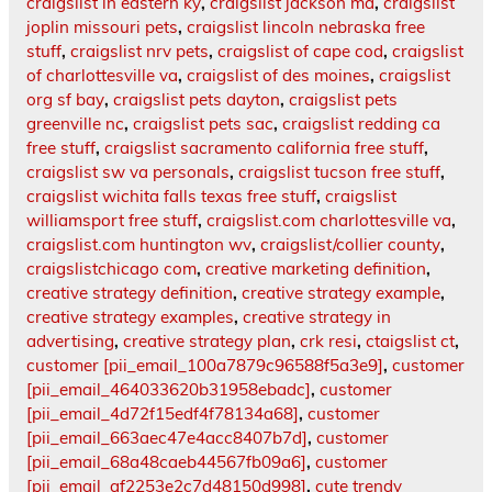
craigslist in eastern ky
,
craigslist jackson ma
,
craigslist
joplin missouri pets
,
craigslist lincoln nebraska free
stuff
,
craigslist nrv pets
,
craigslist of cape cod
,
craigslist
of charlottesville va
,
craigslist of des moines
,
craigslist
org sf bay
,
craigslist pets dayton
,
craigslist pets
greenville nc
,
craigslist pets sac
,
craigslist redding ca
free stuff
,
craigslist sacramento california free stuff
,
craigslist sw va personals
,
craigslist tucson free stuff
,
craigslist wichita falls texas free stuff
,
craigslist
williamsport free stuff
,
craigslist.com charlottesville va
,
craigslist.com huntington wv
,
craigslist/collier county
,
craigslistchicago com
,
creative marketing definition
,
creative strategy definition
,
creative strategy example
,
creative strategy examples
,
creative strategy in
advertising
,
creative strategy plan
,
crk resi
,
ctaigslist ct
,
customer [pii_email_100a7879c96588f5a3e9]
,
customer
[pii_email_464033620b31958ebadc]
,
customer
[pii_email_4d72f15edf4f78134a68]
,
customer
[pii_email_663aec47e4acc8407b7d]
,
customer
[pii_email_68a48caeb44567fb09a6]
,
customer
[pii_email_af2253e2c7d48150d998]
,
cute trendy