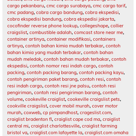
cargo pekanbaru
,
cmc cargo surabaya
,
cmc cargo tarif
,
cmc padang
,
cobra cargo bandung
,
cobra ekspedisi
,
cobra ekspedisi bandung
,
cobra ekspedisi jakarta
,
cocofinder reverse phone lookup
,
collegeshape
,
collier
craigslist
,
combustible adalah
,
comcast store near me
,
container artinya
,
container modifikasi
,
containers
artinya
,
contoh bahan kimia mudah terbakar
,
contoh
bahan kimia yang mudah terbakar
,
contoh bahan
mudah meledak
,
contoh bahan mudah terbakar
,
contoh
ekspedisi
,
contoh nomor resi indah cargo
,
contoh
packing
,
contoh packing barang
,
contoh packing kayu
,
contoh pengiriman paket barang
,
contoh resi
,
contoh
resi indah cargo
,
contoh resi jne palsu
,
contoh resi
pengiriman
,
contoh resi pengiriman barang
,
contoh
volume
,
cookeville craiglist
,
cookeville craigslist pets
,
cookville craigslist
,
cover mobil murah
,
cover motor
murah
,
coxweb
,
cp pimpandhost
,
crageslist.com
,
craiglist bradenton fl
,
craiglist cape cod ma
,
craiglist
central mi
,
craiglist charlottesville
,
craiglist farming
bristol va
,
craiglist.com lafayette la
,
craiglist.com omaha