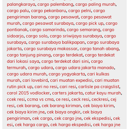
palangkaraya
,
cargo palembang
,
cargo paling murah
,
cargo palu
,
cargo pekanbaru
,
cargo pelni
,
cargo
pengiriman barang
,
cargo pesawat
,
cargo pesawat
murah
,
cargo pesawat surabaya
,
cargo pick up
,
cargo
pontianak
,
cargo samarinda
,
cargo semarang
,
cargo
sidoarjo
,
cargo solo
,
cargo sriwijaya surabaya
,
cargo
surabaya
,
cargo surabaya balikpapan
,
cargo surabaya
jakarta
,
cargo surabaya makassar
,
cargo tanah abang
,
cargo tanjung pinang
,
cargo terdekat
,
cargo terdekat
dari lokasi saya
,
cargo terdekat dari sini
,
cargo
termurah
,
cargo udara
,
cargo udara jakarta manado
,
cargo udara murah
,
cargo yogyakarta
,
cari kulkas
murah
,
cari lovebird
,
cari muatan expedisi
,
cari muatan
rutin pick up
,
cari no resi
,
cari resi
,
carlisle pa craigslist
,
carol 2015 vodlocker
,
carters jakarta
,
catur kayu murah
,
ccek resi
,
ccma vs cma
,
ce resi
,
ceck resi
,
ceckresi
,
cej
resi
,
cek barang
,
cek barang kiriman
,
cek biaya kirim
,
cek biaya kirim jne
,
cek biaya ongkir
,
cek biaya
pengiriman
,
cek cargo
,
cek cargo jne
,
cek ekspedisi
,
cek
esi
,
cek harga cargo
,
cek harga ekspedisi
,
cek harga jne