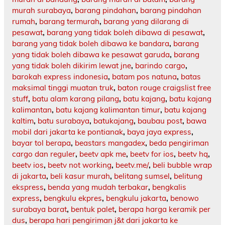
murah surabaya
,
barang pindahan
,
barang pindahan
rumah
,
barang termurah
,
barang yang dilarang di
pesawat
,
barang yang tidak boleh dibawa di pesawat
,
barang yang tidak boleh dibawa ke bandara
,
barang
yang tidak boleh dibawa ke pesawat garuda
,
barang
yang tidak boleh dikirim lewat jne
,
barindo cargo
,
barokah express indonesia
,
batam pos natuna
,
batas
maksimal tinggi muatan truk
,
baton rouge craigslist free
stuff
,
batu alam karang pilang
,
batu kajang
,
batu kajang
kalimantan
,
batu kajang kalimantan timur
,
batu kajang
kaltim
,
batu surabaya
,
batukajang
,
baubau post
,
bawa
mobil dari jakarta ke pontianak
,
baya jaya express
,
bayar tol berapa
,
beastars mangadex
,
beda pengiriman
cargo dan reguler
,
beetv apk me
,
beetv for ios
,
beetv hq
,
beetv ios
,
beetv not working
,
beetv.me/
,
beli bubble wrap
di jakarta
,
beli kasur murah
,
belitang sumsel
,
belitung
ekspress
,
benda yang mudah terbakar
,
bengkalis
express
,
bengkulu ekpres
,
bengkulu jakarta
,
benowo
surabaya barat
,
bentuk palet
,
berapa harga keramik per
dus
,
berapa hari pengiriman j&t dari jakarta ke